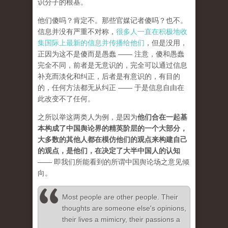
识分子的根基。
他们傻吗？肯定不。那些官媒记者傻吗？也不。
信息并没有严重不对称，
很多人一直在积极地收
集国际上最新的信息并传播给他们
，但是没用，
正因为这不是傻而是愚蠢 —— 注意，傻和愚蠢
完全不同，前者是无意识的，完全可以通过信息
补充而淡化和纠正，后者是有意识的，有目的
的，任何方法都无从纠正 —— 于是信息自由在
此改变不了任何。
之所以举这两类人为例，是因为
他们合在一起基
本构成了中国舆论界的精英阶层的一个大部分，
大多数的其他人都在模仿他们的观点来构建自己
的观点，是他们，在决定了大半中国人的认知
—— 即我们所能看到的所谓中国舆论场之意见倾
向。
Most people are other people. Their
thoughts are someone else's opinions,
their lives a mimicry, their passions a