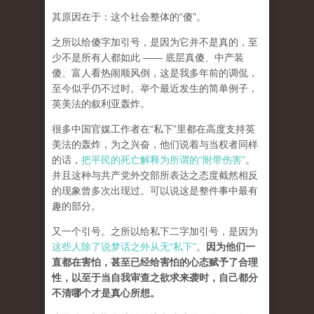
其原因在于：这个社会整体的“傻”。
之所以给傻字加引号，是因为它并不是真的，至
少不是所有人都如此 —— 底层真傻、中产装
傻、富人看热闹顺风倒，这是我多年前的调侃，
至今似乎仍不过时。举个最近发生的简单例子，
英美法的叙利亚轰炸。
很多中国官媒工作者在“私下”里都在高度支持英
美法的轰炸，为之兴奋，他们说着与当权者同样
的话，
把平民的死亡解释为所谓的“附带伤害”
。
并且这种与共产党外交部所表达之态度截然相反
的现象曾多次出现过。可以说这是整件事中最有
趣的部分。
又一个引号。之所以给私下二字加引号，是因为
这些人除了说梦话之外从无“私下”
。
因为他们一
直都在害怕，甚至已经给害怕的心态赋予了合理
性，以至于当自我审查之欲求来袭时，自己都分
不清哪个才是真心所想。