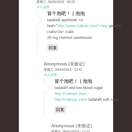
星期三, 04/24/2019 - 05:23
永久连接
冒个泡吧！ | 泡泡
tadalafil apotheek <a
href="
http://www.cialisle.com/">buy
generic
cialis</a> cialis
20 mg chemist warehouse.
回复
Anonymous (未验证)
星期三, 04/24/2019 - 10:41
永久连接
冒个泡吧！ | 泡泡
tadalafil and low blood sugar
http://cialisps.com
-
http://cialisps.com/
tadalafil soft caps
回复
Anonymous (未验证)
星期六, 06/01/2019 - 11:10