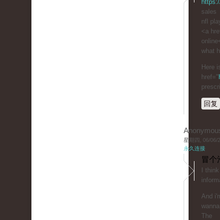
https:
sales
nfl pl
<a hre
online
what h
Here i
href="
prescr
回复
Anonymou
星期四, 06/06/20
永久连接
冒个
I thin
inform
And i'
wanna 
The