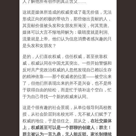
人了解他所有创作的真正含义……
这就是媒体所造成的权威变成了毫无价值，无法
形成正向的积极的带动力，那些做出贡献的人，
其贡献价值被头发和女朋友所淹没，何其荒唐。
媒体可以大言不惭地辩解为：吸睛度就是利润、
流量就是上帝。他们认为信息消费者感兴趣的只
是头发和女朋友？
是的，人们喜欢权威，信任权威，甚至依靠权
威，权威认同在中国尤其突出。一些开始警惕和
反对共产党政治权威的人忽然发现自己赖以生存
的精神依靠——那个权威者的位置——被空出来
了，但他们所表现出来的并不是兴奋，也不是终
于获得自由的轻松，而是忙于填补这个空白，忙
于为自己寻找一个新的权威来认同。
这是个很有趣的社会景观，从单位领导到高校教
授，从社会阶层到名校光环，无不被人们赋予了
权威的地位，于是信任之、屈从之，
在社交媒体
上，权威甚至可以是一个群聊的创建人：群主！
群主被认为一言九鼎，无人能反驳。家长制继续