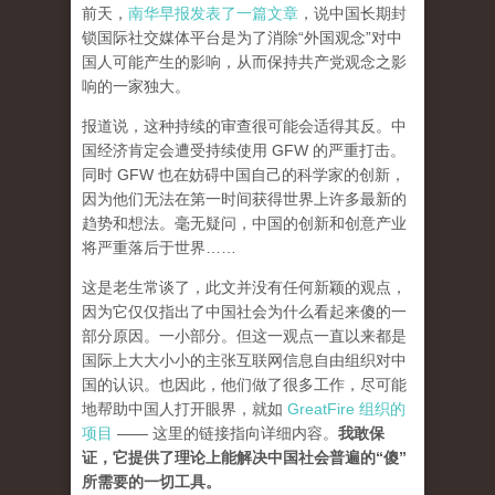
前天，
南华早报发表了一篇文章
，说中国长期封
锁国际社交媒体平台是为了消除“外国观念”对中
国人可能产生的影响，从而保持共产党观念之影
响的一家独大。
报道说，这种持续的审查很可能会适得其反。中
国经济肯定会遭受持续使用 GFW 的严重打击。
同时 GFW 也在妨碍中国自己的科学家的创新，
因为他们无法在第一时间获得世界上许多最新的
趋势和想法。毫无疑问，中国的创新和创意产业
将严重落后于世界……
这是老生常谈了，此文并没有任何新颖的观点，
因为它仅仅指出了中国社会为什么看起来傻的一
部分原因。一小部分。但这一观点一直以来都是
国际上大大小小的主张互联网信息自由组织对中
国的认识。也因此，他们做了很多工作，尽可能
地帮助中国人打开眼界，就如
GreatFire 组织的
项目
—— 这里的链接指向详细内容。
我敢保
证，它提供了理论上能解决中国社会普遍的“傻”
所需要的一切工具。