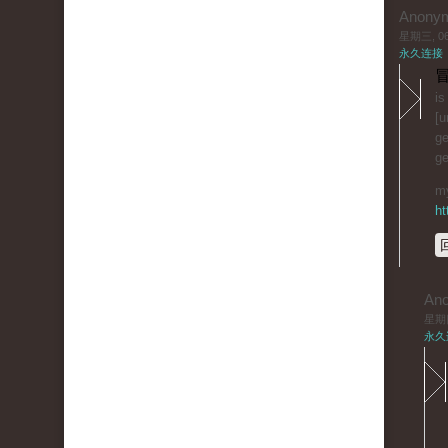
Anony
星期三, 06/
永久连接
冒
is
[u
ge
ge
my
ht
An
星期四,
永久