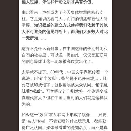
他人过滤、评估和评论之后才具有价值。
由此看来，声誉成为了今天集体智慧的核心支
柱。它是知识的看门人，而门的钥匙却被他人所
掌握。
知识权威的建立方式使得我们依赖于其他
人不可避免的偏见判断上，而我们大多数人对此
一无所知……
这并不是什么新鲜事，在中国这样的长期封闭和
自闭的社会里，可以说一贯如此，仅仅是互联网
的信息爆炸让这一现象被高度突出化了。
太早就不提了。80年代，中国文学界流传着一个
说法，叫“铅字效应”，指的是不论任何观点，只
要它被印成铅字，就很容易被大众认同。
铅字意
味着“权威”
。
可笑吗？让印刷术将一个傻逼变成
真理代言人？但在中国，当时的人们就是这样认
为的。
如今这一“效应”在互联网上形成了镜像——只要
是“名人”专栏，不管它喷的什么玩意儿，都能获
得广泛认同。媒体最看重的是知名度，而不是真