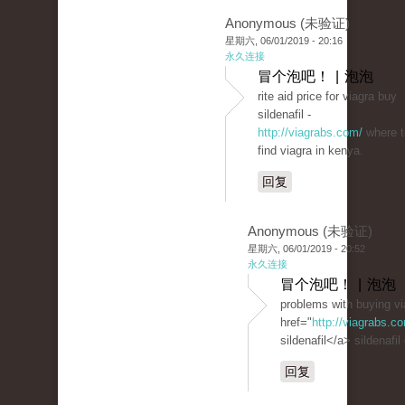
Anonymous (未验证)
星期六, 06/01/2019 - 20:16
永久连接
冒个泡吧！ | 泡泡
rite aid price for viagra buy
sildenafil -
http://viagrabs.com/
where t
find viagra in kenya.
回复
Anonymous (未验证)
星期六, 06/01/2019 - 20:52
永久连接
冒个泡吧！ | 泡泡
problems with buying vi
href="
http://viagrabs.
sildenafil</a> sildenafil
回复