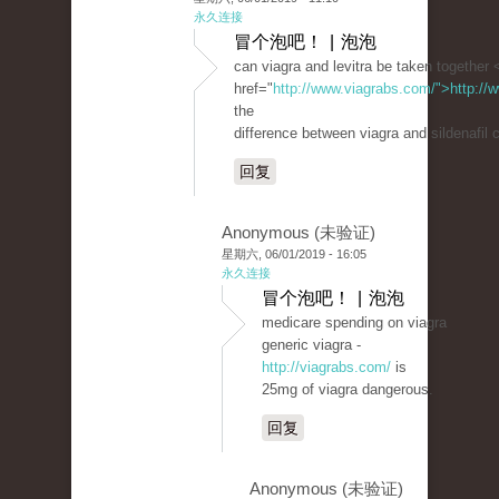
永久连接
冒个泡吧！ | 泡泡
can viagra and levitra be taken together 
href="
http://www.viagrabs.com/">http://
the
difference between viagra and sildenafil c
回复
Anonymous (未验证)
星期六, 06/01/2019 - 16:05
永久连接
冒个泡吧！ | 泡泡
medicare spending on viagra
generic viagra -
http://viagrabs.com/
is
25mg of viagra dangerous.
回复
Anonymous (未验证)