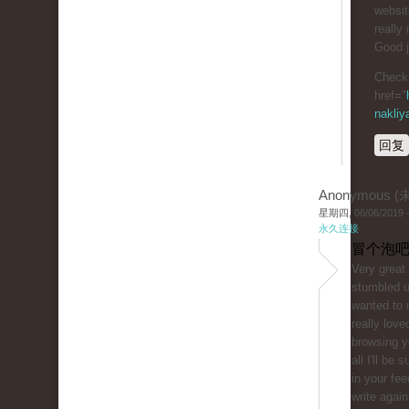
website
really 
Good j
Check 
href="
nakliy
回复
Anonymous 
星期四, 06/06/2019 -
永久连接
冒个泡吧
Very great 
stumbled 
wanted to 
really love
browsing y
all I'll be 
in your fe
write agai