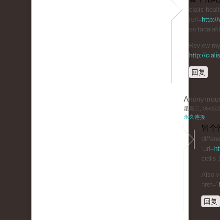
cialis heal
[url=
http:/
on tadalaf
Review my 
http://cial
回复
Anonymou
星期三, 06/05/20
永久连接
冒个
differ
[url=
ht
cialis
Also v
href="
回复