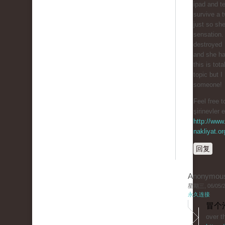
ipad and te
survive a t
just so sh
sensation.
destroyed
and she ha
this is tota
topic but I
someone!
Feel free t
şirinevler 
http://www.
nakliyat.or
回复
Anonymou
星期三, 06/05/20
永久连接
冒个
over t