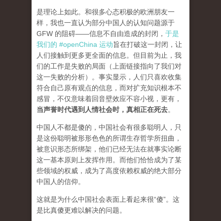
是理论上如此。和很多心态积极的欧洲朋友一
样，我也一直认为部分中国人的认知问题源于
GFW 的阻碍——信息不自由造成的封闭，
于是
我们的 #openChina 运动
旨在打破这一封闭，让
人们接触到更多更全面的信息。但目前为止，我
们的工作是失败的局面（
上面链接指向了我们对
这一失败的分析
）。事实显示，人们只喜欢收集
符合自己原有观点的信息，而对扩充知识根本不
感冒，不仅意味着回音壁效应不容小视，更有，
当声誉时代遇到人情社会时，真相正在死去
。
中国人不都是傻的，中国社会有很多聪明人，只
是这份聪明被形形色色的所谓生存哲学所扭曲，
被意识形态所绑架，他们已经无法在就事实论断
这一基本原则上发挥作用。而他们恰恰成为了某
些领域的权威，成为了高度依赖权威的绝大部分
中国人的信仰。
这就是为什么中国社会表面上看起来很“傻”。这
是比真傻更难以解决的问题。