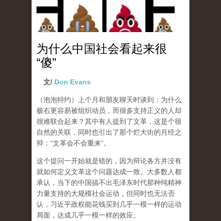
为什么中国社会看起来很
“傻”
文/
Don Evans
（泡泡特约）
上个月和朋友聊天时谈到：为什么
极右更容易被组织动员，而很多支持正义的人却
很难联合起来？其中有人提到了文革，这是个很
自然的关联，同时也引出了那个烂大街的月经之
辩：“文革会不会重来”。
这个提问一开始就是错的，因为辩论各方并没有
就如何定义文革这个问题达成一致。大多数人都
承认，当下的中国搞不出毛泽东时代那种纯精神
力量支持的大规模社会运动，但同时也无法否
认，习近平政权能花钱买到几乎一模一样的运动
局面，达成几乎一模一样的效应。