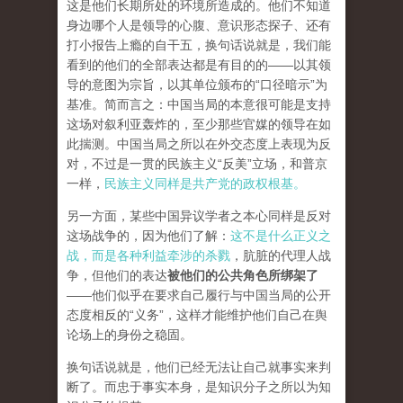
这是他们长期所处的环境所造成的。他们不知道
身边哪个人是领导的心腹、意识形态探子、还有
打小报告上瘾的自干五，换句话说就是，我们能
看到的他们的全部表达都是有目的的——以其领
导的意图为宗旨，以其单位颁布的“口径暗示”为
基准。简而言之：中国当局的本意很可能是支持
这场对叙利亚轰炸的，至少那些官媒的领导在如
此揣测。中国当局之所以在外交态度上表现为反
对，不过是一贯的民族主义“反美”立场，和普京
一样，
民族主义同样是共产党的政权根基。
另一方面，某些中国异议学者之本心同样是反对
这场战争的，因为他们了解：
这不是什么正义之
战，而是各种利益牵涉的杀戮
，肮脏的代理人战
争，但他们的表达
被他们的公共角色所绑架了
——他们似乎在要求自己履行与中国当局的公开
态度相反的“义务”，这样才能维护他们自己在舆
论场上的身份之稳固。
换句话说就是，他们已经无法让自己就事实来判
断了。而忠于事实本身，是知识分子之所以为知