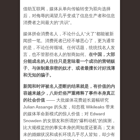
借助互联网，媒体从单向传输转变为双向选择
后，对侮辱的渴望几乎变成了信息生产者和信息
消费者之间最大的“共识”。
媒体拼命消费名人，不论什么人“火了”都能被新
闻捞一笔。消费死者已经不够恶心了，更为通常
的是，不论任何领域、任何话题，统统找名人发
言，也不管那些名人的智商如何。
在中国，大部
分能成名的人往往只是意味着一个成功的营销贩
子、与体制最亲密的奴才、或者最擅长讨好浅薄
和无知的骗子。
新闻和时评被名人垄断的结果就是，有价值的内
容越来越少，八卦烂俗严重稀释了事件本身真正
的社会价值
—— 大批媒体花费超长篇幅研究
Julian Assange 的头发，却忽视 Wikileaks 带来
的媒体革命新模式的惊人价值；对 Edward
Snowden 的女朋友和所谓的“爆料动机”的揣测，
比大规模监控的事实本身的周知度还要高；艾未
未的婚姻状况和成长环境几乎尽人皆知，却少有