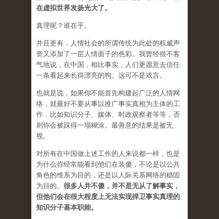
在虚拟世界发扬光大了。
真理呢？谁在乎。
并且更有，人情社会的所谓传统为此处的权威声
誉又添加了一层人情面子的色彩。我曾经很不客
气地说，在中国，相比事实，人们更愿意去信任
一条看起来长得漂亮的狗。这可不是戏言。
也就是说，如果你不能首先构建起广泛的人情网
络，就最好不要从事以推广事实真相为主体的工
作，比如知识分子、媒体、时政观察者等等，否
则你会被踩得一塌糊涂。最善意的结果是被无
视。
对所有在中国做上述工作的人来说都一样，也是
为什么你经常能看到他们在装傻，不论是以公共
角色的维系为目的，还是以人际关系网络的稳固
为目的。
很多人并不傻，并不是无从了解事实，
但他们会在很大程度上无法实现捍卫事实真理的
知识分子基本职能。