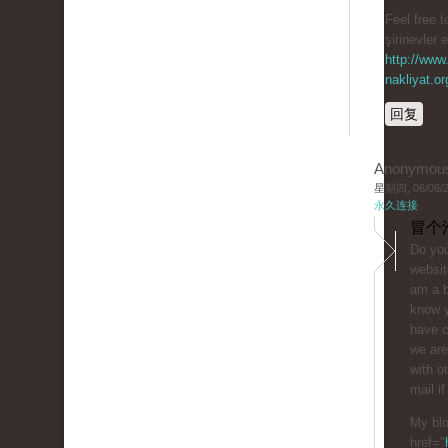
Feel free t
şirinevler 
http://www.
nakliyat.or
回复
Anonymou
星期四, 06/06/20
永久连接
冒个
Do you
websit
am a b
know y
have 
we are
with o
mail if
My blo
href="