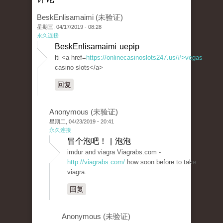
BeskEnlisamaimi (未验证)
星期三, 04/17/2019 - 08:28
永久连接
BeskEnlisamaimi uepip
lti <a href=
https://onlinecasinoslots247.us/#>vegas
casino slots</a>
回复
Anonymous (未验证)
星期二, 04/23/2019 - 20:41
永久连接
冒个泡吧！ | 泡泡
imdur and viagra Viagrabs.com -
http://viagrabs.com/
how soon before to take
viagra.
回复
Anonymous (未验证)