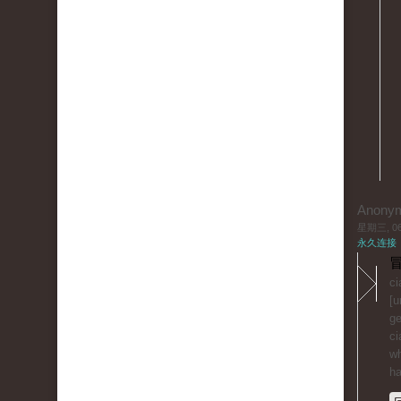
Anony
星期三, 06/
永久连接
冒
ci
[u
ge
ci
wh
ha