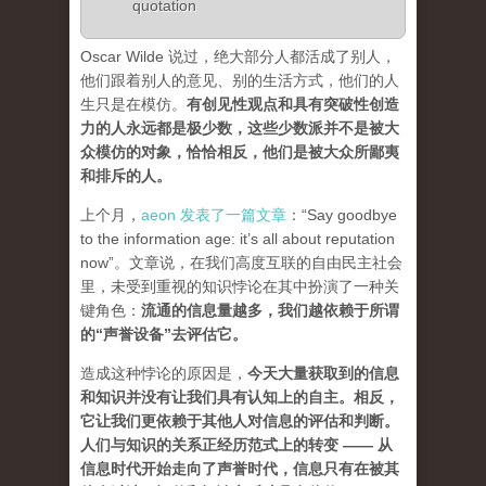
quotation
Oscar Wilde 说过，绝大部分人都活成了别人，
他们跟着别人的意见、别的生活方式，他们的人
生只是在模仿。
有创见性观点和具有突破性创造
力的人永远都是极少数，这些少数派并不是被大
众模仿的对象，恰恰相反，他们是被大众所鄙夷
和排斥的人
。
上个月，
aeon 发表了一篇文章
：“Say goodbye
to the information age: it’s all about reputation
now”。文章说，在我们高度互联的自由民主社会
里，未受到重视的知识悖论在其中扮演了一种关
键角色：
流通的信息量越多，我们越依赖于所谓
的“声誉设备”去评估它
。
造成这种悖论的原因是，
今天大量获取到的信息
和知识并没有让我们具有认知上的自主。相反，
它让我们更依赖于其他人对信息的评估和判断。
人们与知识的关系正经历范式上的转变 ——
从
信息时代开始走向了声誉时代，信息只有在被其