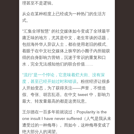
理甚至不是逻辑。
从众在某种程度上已经成为一种热门的生活方
式。
“汇集全球智慧“ 的社交媒体如今变成了全球最平
庸乏味的地方，尤其是中文，老生常谈的话题，
包括海外华人异议人士，都在使用老旧的模式、
着眼于在中文社交媒体上狭窄的小圈子内所能获
得的自身影响力营销，沉迷于常识的重复和口
水，完全无法感知他们的联合价值……
“流行”是一个悖论，它意味着烂大街、没有深
度，甚至已经开始过时和错误
。粉丝经济让很多
人开始变态，为了获得关注——声誉，不惜造
假、夸张、胡言乱语。在中文 tweet 中，影响力
最大、转发量最高的都是这类玩意。
王尔德在一百多年前就说过：Popularity is the
one insult I have never suffered（人气是我从未
遭受过的一种侮辱）。而如今，这种侮辱变成了
绝大部分人的渴望。