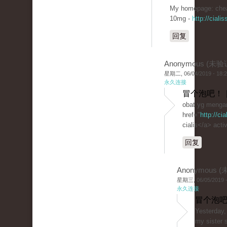
My homepage: chea
10mg -
http://cial
回复
Anonymous (未验
星期二, 06/04/2019 - 18:
永久连接
冒个泡吧！ 
obat yg mengan
href="
http://ci
cialis</a> activ
回复
Anonymous 
星期三, 06/05/2019 -
永久连接
冒个泡吧
Yesterday,
my sister 