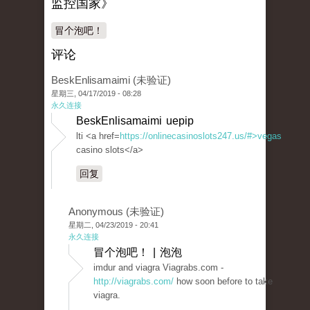
监控国家》
冒个泡吧！
评论
BeskEnlisamaimi (未验证)
星期三, 04/17/2019 - 08:28
永久连接
BeskEnlisamaimi uepip
lti <a href=
https://onlinecasinoslots247.us/#>vegas
casino slots</a>
回复
Anonymous (未验证)
星期二, 04/23/2019 - 20:41
永久连接
冒个泡吧！ | 泡泡
imdur and viagra Viagrabs.com -
http://viagrabs.com/
how soon before to take
viagra.