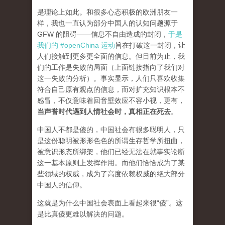
是理论上如此。和很多心态积极的欧洲朋友一
样，我也一直认为部分中国人的认知问题源于
GFW 的阻碍——信息不自由造成的封闭，
于是
我们的 #openChina 运动
旨在打破这一封闭，让
人们接触到更多更全面的信息。但目前为止，我
们的工作是失败的局面（
上面链接指向了我们对
这一失败的分析
）。事实显示，人们只喜欢收集
符合自己原有观点的信息，而对扩充知识根本不
感冒，不仅意味着回音壁效应不容小视，更有，
当声誉时代遇到人情社会时，真相正在死去
。
中国人不都是傻的，中国社会有很多聪明人，只
是这份聪明被形形色色的所谓生存哲学所扭曲，
被意识形态所绑架，他们已经无法在就事实论断
这一基本原则上发挥作用。而他们恰恰成为了某
些领域的权威，成为了高度依赖权威的绝大部分
中国人的信仰。
这就是为什么中国社会表面上看起来很“傻”。这
是比真傻更难以解决的问题。