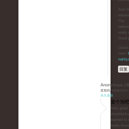
And i'
wanna 
The
website
really 
Good j
Check 
href="
nakliy
回复
Anonymous 
星期四, 06/06/2019 -
永久连接
冒个泡吧
Very great 
stumbled 
wanted to 
really love