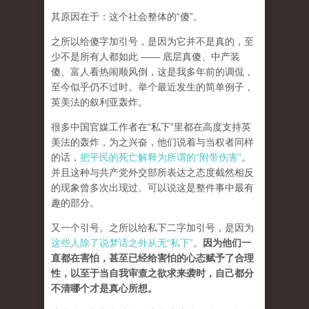
其原因在于：这个社会整体的“傻”。
之所以给傻字加引号，是因为它并不是真的，至
少不是所有人都如此 —— 底层真傻、中产装
傻、富人看热闹顺风倒，这是我多年前的调侃，
至今似乎仍不过时。举个最近发生的简单例子，
英美法的叙利亚轰炸。
很多中国官媒工作者在“私下”里都在高度支持英
美法的轰炸，为之兴奋，他们说着与当权者同样
的话，
把平民的死亡解释为所谓的“附带伤害”
。
并且这种与共产党外交部所表达之态度截然相反
的现象曾多次出现过。可以说这是整件事中最有
趣的部分。
又一个引号。之所以给私下二字加引号，是因为
这些人除了说梦话之外从无“私下”
。
因为他们一
直都在害怕，甚至已经给害怕的心态赋予了合理
性，以至于当自我审查之欲求来袭时，自己都分
不清哪个才是真心所想。