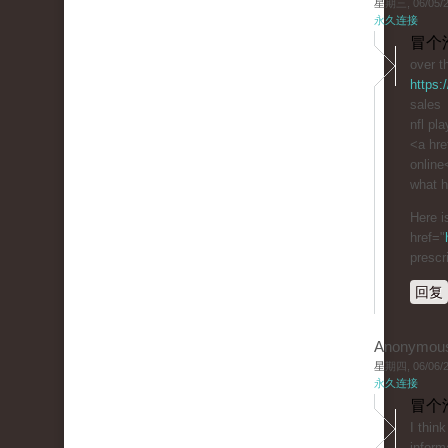
星期三, 06/05/20
永久连接
冒个
over t
https:
sales
nfl pl
<a hre
online
what h
Here i
href="
prescr
回复
Anonymou
星期四, 06/06/20
永久连接
冒个
I thin
inform