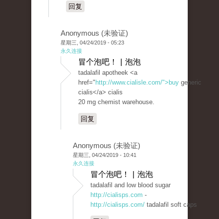
回复
Anonymous (未验证)
星期三, 04/24/2019 - 05:23
永久连接
冒个泡吧！ | 泡泡
tadalafil apotheek <a
href="
http://www.cialisle.com/">buy
generic
cialis</a> cialis
20 mg chemist warehouse.
回复
Anonymous (未验证)
星期三, 04/24/2019 - 10:41
永久连接
冒个泡吧！ | 泡泡
tadalafil and low blood sugar
http://cialisps.com
-
http://cialisps.com/
tadalafil soft caps