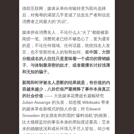
借助互联网，媒体从单向传输转变为双向选择
后，对侮辱的渴望几乎变成了信息生产者和信息
消费者之间最大的“共识”。
媒体拼命消费名人，不论什么人“火了”都能被新
闻捞一笔。消费死者已经不够恶心了，更为通常
的是，不论任何领域、任何话题，统统找名人发
言，也不管那些名人的智商如何。
在中国，大部
分能成名的人往往只是意味着一个成功的营销贩
子、与体制最亲密的奴才、或者最擅长讨好浅薄
和无知的骗子。
新闻和时评被名人垄断的结果就是，有价值的内
容越来越少，八卦烂俗严重稀释了事件本身真正
的社会价值
—— 大批媒体花费超长篇幅研究
Julian Assange 的头发，却忽视 Wikileaks 带来
的媒体革命新模式的惊人价值；对 Edward
Snowden 的女朋友和所谓的“爆料动机”的揣测，
比大规模监控的事实本身的周知度还要高；艾未
未的婚姻状况和成长环境几乎尽人皆知，却少有