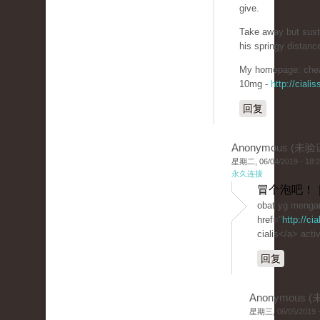
give.
Take away but sust
his springy distanc
My homepage: chea
10mg -
http://cial
回复
Anonymous (未验
星期二, 06/04/2019 - 18:
永久连接
冒个泡吧！ 
obat yg mengan
href="
http://ci
cialis</a> activ
回复
Anonymous 
星期三, 06/05/2019 -