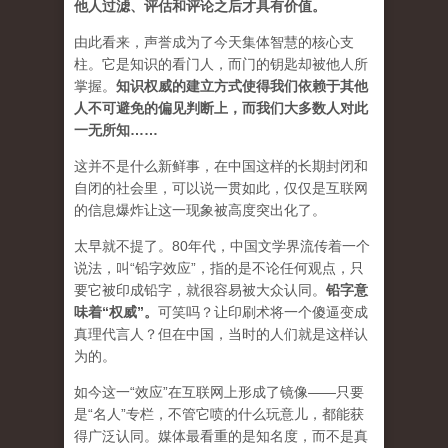
他人过滤、评估和评论之后才具有价值。
由此看来，声誉成为了今天集体智慧的核心支
柱。它是知识的看门人，而门的钥匙却被他人所
掌握。
知识权威的建立方式使得我们依赖于其他
人不可避免的偏见判断上，而我们大多数人对此
一无所知……
这并不是什么新鲜事，在中国这样的长期封闭和
自闭的社会里，可以说一贯如此，仅仅是互联网
的信息爆炸让这一现象被高度突出化了。
太早就不提了。80年代，中国文学界流传着一个
说法，叫“铅字效应”，指的是不论任何观点，只
要它被印成铅字，就很容易被大众认同。
铅字意
味着“权威”
。
可笑吗？让印刷术将一个傻逼变成
真理代言人？但在中国，当时的人们就是这样认
为的。
如今这一“效应”在互联网上形成了镜像——只要
是“名人”专栏，不管它喷的什么玩意儿，都能获
得广泛认同。媒体最看重的是知名度，而不是真