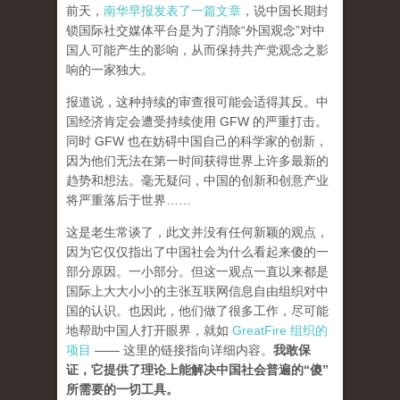
前天，
南华早报发表了一篇文章
，说中国长期封
锁国际社交媒体平台是为了消除“外国观念”对中
国人可能产生的影响，从而保持共产党观念之影
响的一家独大。
报道说，这种持续的审查很可能会适得其反。中
国经济肯定会遭受持续使用 GFW 的严重打击。
同时 GFW 也在妨碍中国自己的科学家的创新，
因为他们无法在第一时间获得世界上许多最新的
趋势和想法。毫无疑问，中国的创新和创意产业
将严重落后于世界……
这是老生常谈了，此文并没有任何新颖的观点，
因为它仅仅指出了中国社会为什么看起来傻的一
部分原因。一小部分。但这一观点一直以来都是
国际上大大小小的主张互联网信息自由组织对中
国的认识。也因此，他们做了很多工作，尽可能
地帮助中国人打开眼界，就如
GreatFire 组织的
项目
—— 这里的链接指向详细内容。
我敢保
证，它提供了理论上能解决中国社会普遍的“傻”
所需要的一切工具。