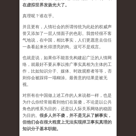
在虚拟世界发扬光大了。
真理呢？谁在乎。
并且更有，人情社会的所谓传统为此处的权威声
誉又添加了一层人情面子的色彩。我曾经很不客
气地说，在中国，相比事实，人们更愿意去信任
一条看起来长得漂亮的狗。这可不是戏言。
也就是说，如果你不能首先构建起广泛的人情网
络，就最好不要从事以推广事实真相为主体的工
作，比如知识分子、媒体、时政观察者等等，否
则你会被踩得一塌糊涂。最善意的结果是被无
视。
对所有在中国做上述工作的人来说都一样，也是
为什么你经常能看到他们在装傻，不论是以公共
角色的维系为目的，还是以人际关系网络的稳固
为目的。
很多人并不傻，并不是无从了解事实，
但他们会在很大程度上无法实现捍卫事实真理的
知识分子基本职能。