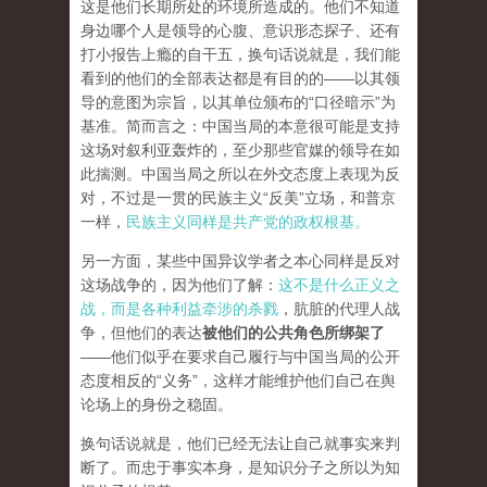
这是他们长期所处的环境所造成的。他们不知道
身边哪个人是领导的心腹、意识形态探子、还有
打小报告上瘾的自干五，换句话说就是，我们能
看到的他们的全部表达都是有目的的——以其领
导的意图为宗旨，以其单位颁布的“口径暗示”为
基准。简而言之：中国当局的本意很可能是支持
这场对叙利亚轰炸的，至少那些官媒的领导在如
此揣测。中国当局之所以在外交态度上表现为反
对，不过是一贯的民族主义“反美”立场，和普京
一样，
民族主义同样是共产党的政权根基。
另一方面，某些中国异议学者之本心同样是反对
这场战争的，因为他们了解：
这不是什么正义之
战，而是各种利益牵涉的杀戮
，肮脏的代理人战
争，但他们的表达
被他们的公共角色所绑架了
——他们似乎在要求自己履行与中国当局的公开
态度相反的“义务”，这样才能维护他们自己在舆
论场上的身份之稳固。
换句话说就是，他们已经无法让自己就事实来判
断了。而忠于事实本身，是知识分子之所以为知