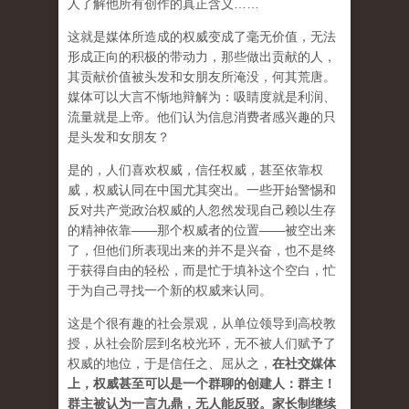
人了解他所有创作的真正含义……
这就是媒体所造成的权威变成了毫无价值，无法
形成正向的积极的带动力，那些做出贡献的人，
其贡献价值被头发和女朋友所淹没，何其荒唐。
媒体可以大言不惭地辩解为：吸睛度就是利润、
流量就是上帝。他们认为信息消费者感兴趣的只
是头发和女朋友？
是的，人们喜欢权威，信任权威，甚至依靠权
威，权威认同在中国尤其突出。一些开始警惕和
反对共产党政治权威的人忽然发现自己赖以生存
的精神依靠——那个权威者的位置——被空出来
了，但他们所表现出来的并不是兴奋，也不是终
于获得自由的轻松，而是忙于填补这个空白，忙
于为自己寻找一个新的权威来认同。
这是个很有趣的社会景观，从单位领导到高校教
授，从社会阶层到名校光环，无不被人们赋予了
权威的地位，于是信任之、屈从之，
在社交媒体
上，权威甚至可以是一个群聊的创建人：群主！
群主被认为一言九鼎，无人能反驳。家长制继续