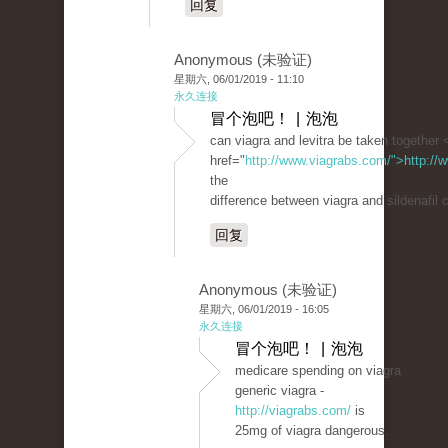
回复
Anonymous (未验证)
星期六, 06/01/2019 - 11:10
永久连接
冒个泡吧！ | 泡泡
can viagra and levitra be taken together 
href="
http://www.viagrabs.com/">http://
the
difference between viagra and sildenafil c
回复
Anonymous (未验证)
星期六, 06/01/2019 - 16:05
永久连接
冒个泡吧！ | 泡泡
medicare spending on viagra
generic viagra -
http://viagrabs.com/
is
25mg of viagra dangerous.