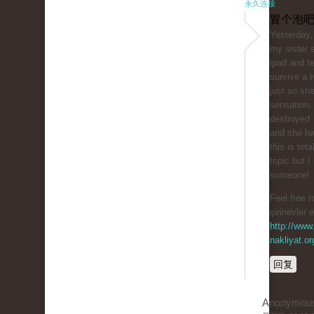
永久连接
冒个泡吧
Yesterday,
my sister 
ipad and te
survive a t
just so sh
sensation.
destroyed
and she ha
this is tota
topic but I
someone!
Feel free t
şirinevler 
http://www.
nakliyat.or
回复
Anonymou