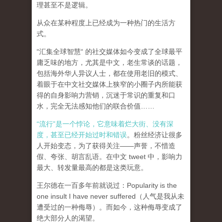
理甚至不是逻辑。
从众在某种程度上已经成为一种热门的生活方
式。
“汇集全球智慧“ 的社交媒体如今变成了全球最平
庸乏味的地方，尤其是中文，老生常谈的话题，
包括海外华人异议人士，都在使用老旧的模式、
着眼于在中文社交媒体上狭窄的小圈子内所能获
得的自身影响力营销，沉迷于常识的重复和口
水，完全无法感知他们的联合价值……
“流行”是一个悖论，它意味着烂大街、没有深
度，甚至已经开始过时和错误
。粉丝经济让很多
人开始变态，为了获得关注——声誉，不惜造
假、夸张、胡言乱语。在中文 tweet 中，影响力
最大、转发量最高的都是这类玩意。
王尔德在一百多年前就说过：Popularity is the
one insult I have never suffered（人气是我从未
遭受过的一种侮辱）。而如今，这种侮辱变成了
绝大部分人的渴望。