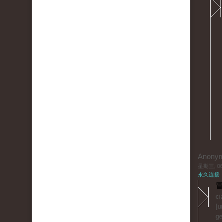
Anony
星期三, 06/
永久连接
冒
ci
[u
ge