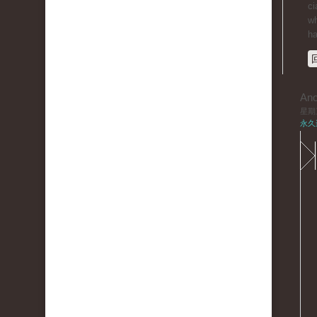
ci
wh
ha
An
星期三,
永久