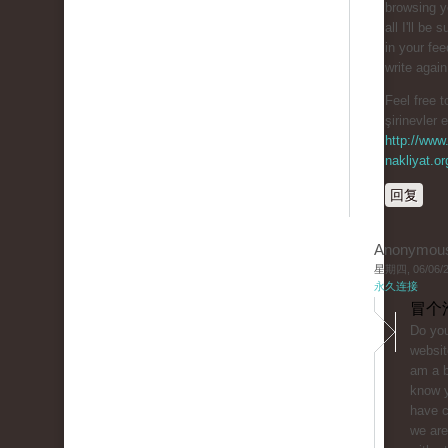
browsing y
all I'll be 
in your fe
write agai
Feel free t
şirinevler 
http://www.
nakliyat.or
回复
Anonymou
星期四, 06/06/20
永久连接
冒个
Do you
websit
am a b
know y
have 
we are