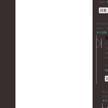
href="
回复
Anony
星期三, 06/
永久连接
冒
is
[u
ge
ge
my
ht
An
星期四,
永久