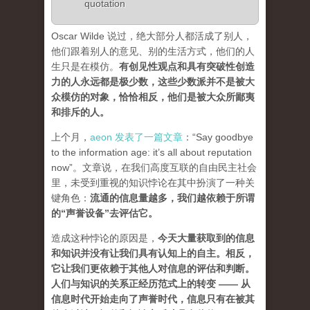
quotation
Oscar Wilde 说过，绝大部分人都活成了别人，
他们跟着别人的意见、别的生活方式，他们的人
生只是在模仿。
有创见性观点和具有突破性创造
力的人永远都是极少数，这些少数派并不是被大
众模仿的对象，恰恰相反，他们是被大众所鄙夷
和排斥的人
。
上个月，
aeon 发表了一篇文章
：“Say goodbye
to the information age: it’s all about reputation
now”。文章说，在我们高度互联的自由民主社会
里，未受到重视的知识悖论在其中扮演了一种关
键角色：
流通的信息量越多，我们越依赖于所谓
的“声誉设备”去评估它
。
造成这种悖论的原因是，
今天大量获取到的信息
和知识并没有让我们具有认知上的自主。相反，
它让我们更依赖于其他人对信息的评估和判断。
人们与知识的关系正经历范式上的转变 ——
从
信息时代开始走向了声誉时代，信息只有在被其