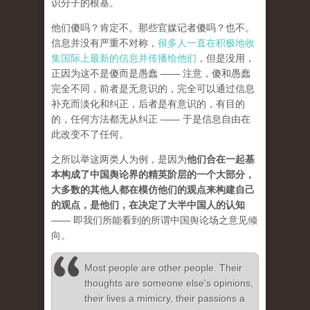
识分子的根基。
他们傻吗？肯定不。那些官媒记者傻吗？也不。
信息并没有严重不对称，
很多人一直在积极地收
集国际上最新的信息并传播给他们
，但是没用，
正因为这不是傻而是愚蠢 —— 注意，傻和愚蠢
完全不同，前者是无意识的，完全可以通过信息
补充而淡化和纠正，后者是有意识的，有目的
的，任何方法都无从纠正 —— 于是信息自由在
此改变不了任何。
之所以举这两类人为例，是因为
他们合在一起基
本构成了中国舆论界的精英阶层的一个大部分，
大多数的其他人都在模仿他们的观点来构建自己
的观点，是他们，在决定了大半中国人的认知
—— 即我们所能看到的所谓中国舆论场之意见倾
向。
Most people are other people. Their
thoughts are someone else's opinions,
their lives a mimicry, their passions a