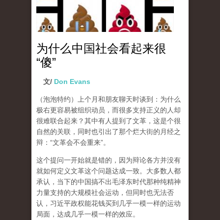
为什么中国社会看起来很
“傻”
文/
Don Evans
（泡泡特约）
上个月和朋友聊天时谈到：为什么
极右更容易被组织动员，而很多支持正义的人却
很难联合起来？其中有人提到了文革，这是个很
自然的关联，同时也引出了那个烂大街的月经之
辩：“文革会不会重来”。
这个提问一开始就是错的，因为辩论各方并没有
就如何定义文革这个问题达成一致。大多数人都
承认，当下的中国搞不出毛泽东时代那种纯精神
力量支持的大规模社会运动，但同时也无法否
认，习近平政权能花钱买到几乎一模一样的运动
局面，达成几乎一模一样的效应。