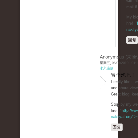
with o
mail if
My blo
href="
nakliy
回复
Anonymous (未验
星期三, 06/05/2019 - 01:
永久连接
冒个泡吧！ 
I really like i
and share view
Great blog, kee
Stop by my web
href="
http://ww
nakliyat.org/">
回复