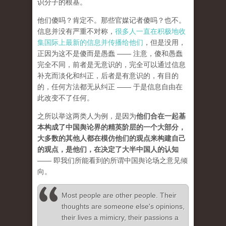
识分子的根基。
他们傻吗？肯定不。那些官媒记者傻吗？也不。
信息并没有严重不对称，
很多人一直在积极地收
集国际上最新的信息并传播给他们
，但是没用，
正因为这不是傻而是愚蠢 —— 注意，傻和愚蠢
完全不同，前者是无意识的，完全可以通过信息
补充而淡化和纠正，后者是有意识的，有目的
的，任何方法都无从纠正 —— 于是信息自由在
此改变不了任何。
之所以举这两类人为例，是因为
他们合在一起基
本构成了中国舆论界的精英阶层的一个大部分，
大多数的其他人都在模仿他们的观点来构建自己
的观点，是他们，在决定了大半中国人的认知
—— 即我们所能看到的所谓中国舆论场之意见倾
向。
Most people are other people. Their
thoughts are someone else's opinions,
their lives a mimicry, their passions a