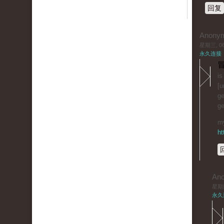
回复
Anony
星期三, 06/
永久连接
冒
is
[u
ge
ge
my
ht
An
星期四,
永久