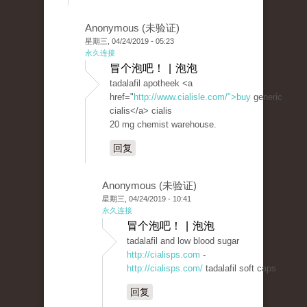
Anonymous (未验证)
星期三, 04/24/2019 - 05:23
永久连接
冒个泡吧！ | 泡泡
tadalafil apotheek <a
href="
http://www.cialisle.com/">buy
generic
cialis</a> cialis
20 mg chemist warehouse.
回复
Anonymous (未验证)
星期三, 04/24/2019 - 10:41
永久连接
冒个泡吧！ | 泡泡
tadalafil and low blood sugar
http://cialisps.com
-
http://cialisps.com/
tadalafil soft caps
回复