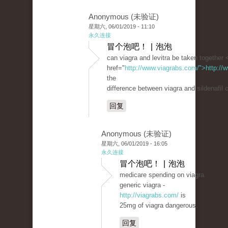
Anonymous (未验证)
星期六, 06/01/2019 - 11:10
永久连接
冒个泡吧！ | 泡泡
can viagra and levitra be taken together 
href="
http://www.viagrabs.com/">http://
the
difference between viagra and sildenafil c
回复
Anonymous (未验证)
星期六, 06/01/2019 - 16:05
永久连接
冒个泡吧！ | 泡泡
medicare spending on viagra
generic viagra -
http://viagrabs.com/
is
25mg of viagra dangerous.
回复