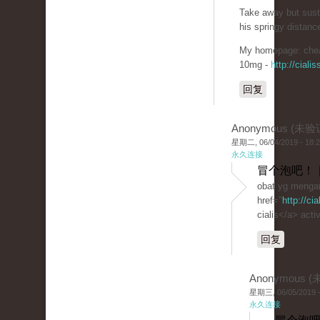
Take away but sust
his springy distanc
My homepage: chea
10mg -
http://cial
回复
Anonymous (未验
星期二, 06/04/2019 - 18:
永久连接
冒个泡吧！ 
obat yg mengan
href="
http://ci
cialis</a> activ
回复
Anonymous 
星期三, 06/05/2019 -
永久连接