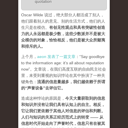
quotation
Oscar Wilde 说过，绝大部分人都活成了别人，
他们跟着别人的意见、别的生活方式，他们的人
生只是在模仿。
有创见性观点和具有突破性创造
力的人永远都是极少数，这些少数派并不是被大
众模仿的对象，恰恰相反，他们是被大众所鄙夷
和排斥的人
。
上个月，
aeon 发表了一篇文章
：“Say goodbye
to the information age: it’s all about reputation
now”。文章说，在我们高度互联的自由民主社会
里，未受到重视的知识悖论在其中扮演了一种关
键角色：
流通的信息量越多，我们越依赖于所谓
的“声誉设备”去评估它
。
造成这种悖论的原因是，
今天大量获取到的信息
和知识并没有让我们具有认知上的自主。相反，
它让我们更依赖于其他人对信息的评估和判断。
人们与知识的关系正经历范式上的转变 ——
从
信息时代开始走向了声誉时代，信息只有在被其