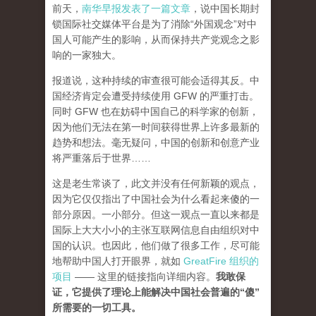
前天，
南华早报发表了一篇文章
，说中国长期封
锁国际社交媒体平台是为了消除“外国观念”对中
国人可能产生的影响，从而保持共产党观念之影
响的一家独大。
报道说，这种持续的审查很可能会适得其反。中
国经济肯定会遭受持续使用 GFW 的严重打击。
同时 GFW 也在妨碍中国自己的科学家的创新，
因为他们无法在第一时间获得世界上许多最新的
趋势和想法。毫无疑问，中国的创新和创意产业
将严重落后于世界……
这是老生常谈了，此文并没有任何新颖的观点，
因为它仅仅指出了中国社会为什么看起来傻的一
部分原因。一小部分。但这一观点一直以来都是
国际上大大小小的主张互联网信息自由组织对中
国的认识。也因此，他们做了很多工作，尽可能
地帮助中国人打开眼界，就如
GreatFire 组织的
项目
—— 这里的链接指向详细内容。
我敢保
证，它提供了理论上能解决中国社会普遍的“傻”
所需要的一切工具。