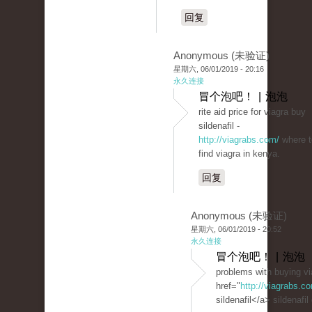
回复
Anonymous (未验证)
星期六, 06/01/2019 - 20:16
永久连接
冒个泡吧！ | 泡泡
rite aid price for viagra buy
sildenafil -
http://viagrabs.com/
where t
find viagra in kenya.
回复
Anonymous (未验证)
星期六, 06/01/2019 - 20:52
永久连接
冒个泡吧！ | 泡泡
problems with buying vi
href="
http://viagrabs.
sildenafil</a> sildenafil