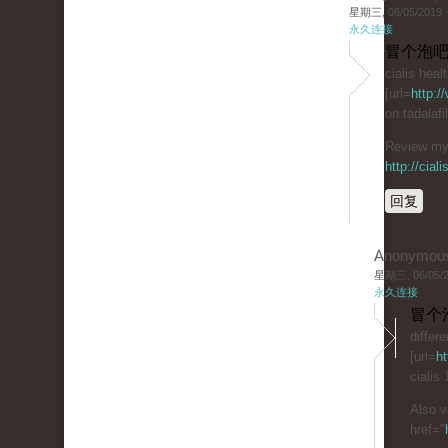
星期三, 06/05/2019 -
永久连接
冒个泡吧
cialis heal
[url=
http:/
on tadalaf
Review my 
http://cial
回复
Anonymou
星期三, 06/05/20
永久连接
冒个
differ
[url=
ht
cialis
Also v
href="