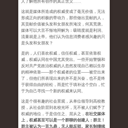
人了解他所有创作的真正含义……
这就是媒体所造成的权威变成了毫无价值，无法
形成正向的积极的带动力，那些做出贡献的人，
其贡献价值被头发和女朋友所淹没，何其荒唐。
媒体可以大言不惭地辩解为：吸睛度就是利润、
流量就是上帝。他们认为信息消费者感兴趣的只
是头发和女朋友？
是的，人们喜欢权威，信任权威，甚至依靠权
威，权威认同在中国尤其突出。一些开始警惕和
反对共产党政治权威的人忽然发现自己赖以生存
的精神依靠——那个权威者的位置——被空出来
了，但他们所表现出来的并不是兴奋，也不是终
于获得自由的轻松，而是忙于填补这个空白，忙
于为自己寻找一个新的权威来认同。
这是个很有趣的社会景观，从单位领导到高校教
授，从社会阶层到名校光环，无不被人们赋予了
权威的地位，于是信任之、屈从之，
在社交媒体
上，权威甚至可以是一个群聊的创建人：群主！
群主被认为一言九鼎，无人能反驳。家长制继续