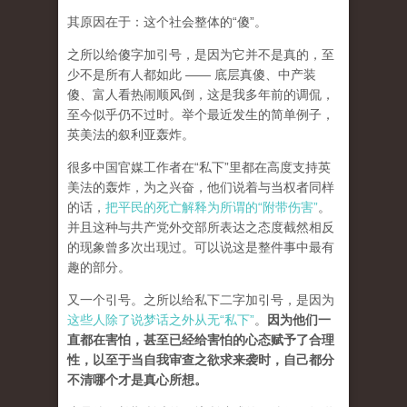
其原因在于：这个社会整体的“傻”。
之所以给傻字加引号，是因为它并不是真的，至
少不是所有人都如此 —— 底层真傻、中产装
傻、富人看热闹顺风倒，这是我多年前的调侃，
至今似乎仍不过时。举个最近发生的简单例子，
英美法的叙利亚轰炸。
很多中国官媒工作者在“私下”里都在高度支持英
美法的轰炸，为之兴奋，他们说着与当权者同样
的话，
把平民的死亡解释为所谓的“附带伤害”
。
并且这种与共产党外交部所表达之态度截然相反
的现象曾多次出现过。可以说这是整件事中最有
趣的部分。
又一个引号。之所以给私下二字加引号，是因为
这些人除了说梦话之外从无“私下”
。
因为他们一
直都在害怕，甚至已经给害怕的心态赋予了合理
性，以至于当自我审查之欲求来袭时，自己都分
不清哪个才是真心所想。