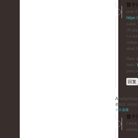
冒个
over t
https:
sales
nfl pl
<a hre
online
what h
Here i
href="
prescr
回复
Anonymou
星期四, 06/06/20
永久连接
冒个
I thin
inform