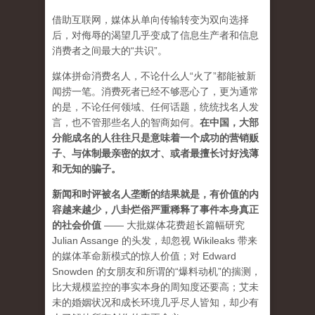
借助互联网，媒体从单向传输转变为双向选择
后，对侮辱的渴望几乎变成了信息生产者和信息
消费者之间最大的“共识”。
媒体拼命消费名人，不论什么人“火了”都能被新
闻捞一笔。消费死者已经不够恶心了，更为通常
的是，不论任何领域、任何话题，统统找名人发
言，也不管那些名人的智商如何。
在中国，大部
分能成名的人往往只是意味着一个成功的营销贩
子、与体制最亲密的奴才、或者最擅长讨好浅薄
和无知的骗子。
新闻和时评被名人垄断的结果就是，有价值的内
容越来越少，八卦烂俗严重稀释了事件本身真正
的社会价值
—— 大批媒体花费超长篇幅研究
Julian Assange 的头发，却忽视 Wikileaks 带来
的媒体革命新模式的惊人价值；对 Edward
Snowden 的女朋友和所谓的“爆料动机”的揣测，
比大规模监控的事实本身的周知度还要高；艾未
未的婚姻状况和成长环境几乎尽人皆知，却少有