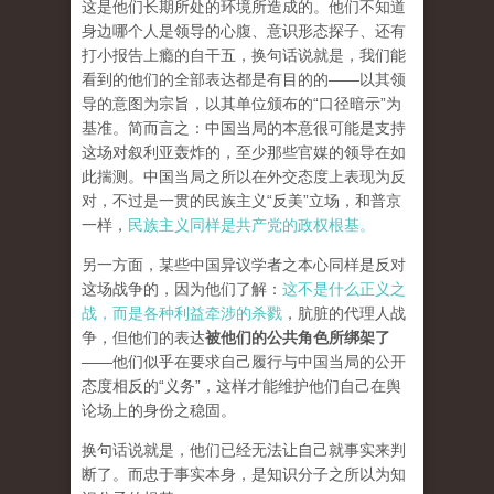
这是他们长期所处的环境所造成的。他们不知道
身边哪个人是领导的心腹、意识形态探子、还有
打小报告上瘾的自干五，换句话说就是，我们能
看到的他们的全部表达都是有目的的——以其领
导的意图为宗旨，以其单位颁布的“口径暗示”为
基准。简而言之：中国当局的本意很可能是支持
这场对叙利亚轰炸的，至少那些官媒的领导在如
此揣测。中国当局之所以在外交态度上表现为反
对，不过是一贯的民族主义“反美”立场，和普京
一样，
民族主义同样是共产党的政权根基。
另一方面，某些中国异议学者之本心同样是反对
这场战争的，因为他们了解：
这不是什么正义之
战，而是各种利益牵涉的杀戮
，肮脏的代理人战
争，但他们的表达
被他们的公共角色所绑架了
——他们似乎在要求自己履行与中国当局的公开
态度相反的“义务”，这样才能维护他们自己在舆
论场上的身份之稳固。
换句话说就是，他们已经无法让自己就事实来判
断了。而忠于事实本身，是知识分子之所以为知