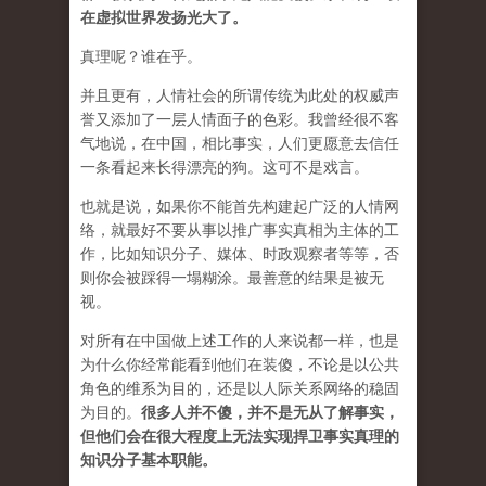
在虚拟世界发扬光大了。
真理呢？谁在乎。
并且更有，人情社会的所谓传统为此处的权威声
誉又添加了一层人情面子的色彩。我曾经很不客
气地说，在中国，相比事实，人们更愿意去信任
一条看起来长得漂亮的狗。这可不是戏言。
也就是说，如果你不能首先构建起广泛的人情网
络，就最好不要从事以推广事实真相为主体的工
作，比如知识分子、媒体、时政观察者等等，否
则你会被踩得一塌糊涂。最善意的结果是被无
视。
对所有在中国做上述工作的人来说都一样，也是
为什么你经常能看到他们在装傻，不论是以公共
角色的维系为目的，还是以人际关系网络的稳固
为目的。
很多人并不傻，并不是无从了解事实，
但他们会在很大程度上无法实现捍卫事实真理的
知识分子基本职能。