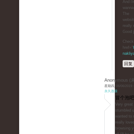
And i'
wanna 
The
website
really 
Good j
Check 
href="
nakliy
回复
Anonymous 
星期四, 06/06/2019 -
永久连接
冒个泡吧
Very great 
stumbled 
wanted to 
really love
browsing y