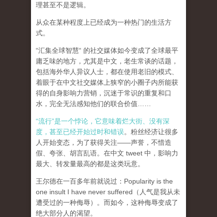
理甚至不是逻辑。
从众在某种程度上已经成为一种热门的生活方
式。
“汇集全球智慧“ 的社交媒体如今变成了全球最平
庸乏味的地方，尤其是中文，老生常谈的话题，
包括海外华人异议人士，都在使用老旧的模式、
着眼于在中文社交媒体上狭窄的小圈子内所能获
得的自身影响力营销，沉迷于常识的重复和口
水，完全无法感知他们的联合价值……
“流行”是一个悖论，它意味着烂大街、没有深
度，甚至已经开始过时和错误
。粉丝经济让很多
人开始变态，为了获得关注——声誉，不惜造
假、夸张、胡言乱语。在中文 tweet 中，影响力
最大、转发量最高的都是这类玩意。
王尔德在一百多年前就说过：Popularity is the
one insult I have never suffered（人气是我从未
遭受过的一种侮辱）。而如今，这种侮辱变成了
绝大部分人的渴望。