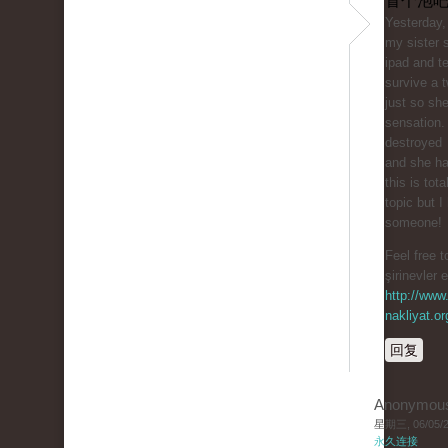
冒个泡吧
Yesterday,
my sister 
ipad and te
survive a t
just so sh
sensation.
destroyed
and she ha
this is tota
topic but I
someone!
Feel free t
şirinevler 
http://www.
nakliyat.or
回复
Anonymou
星期三, 06/05/20
永久连接