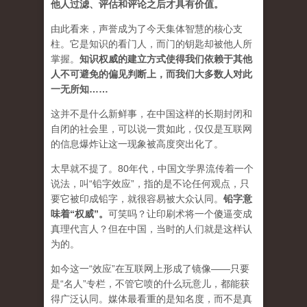
他人过滤、评估和评论之后才具有价值。
由此看来，声誉成为了今天集体智慧的核心支
柱。它是知识的看门人，而门的钥匙却被他人所
掌握。
知识权威的建立方式使得我们依赖于其他
人不可避免的偏见判断上，而我们大多数人对此
一无所知……
这并不是什么新鲜事，在中国这样的长期封闭和
自闭的社会里，可以说一贯如此，仅仅是互联网
的信息爆炸让这一现象被高度突出化了。
太早就不提了。80年代，中国文学界流传着一个
说法，叫“铅字效应”，指的是不论任何观点，只
要它被印成铅字，就很容易被大众认同。
铅字意
味着“权威”
。
可笑吗？让印刷术将一个傻逼变成
真理代言人？但在中国，当时的人们就是这样认
为的。
如今这一“效应”在互联网上形成了镜像——只要
是“名人”专栏，不管它喷的什么玩意儿，都能获
得广泛认同。媒体最看重的是知名度，而不是真