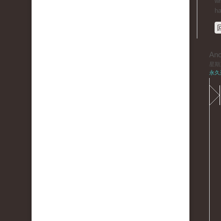
wh
ha
An
星期三,
永久