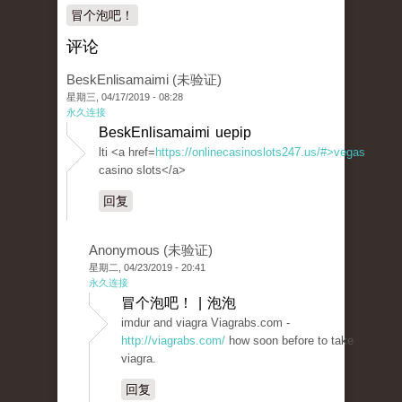
冒个泡吧！
评论
BeskEnlisamaimi (未验证)
星期三, 04/17/2019 - 08:28
永久连接
BeskEnlisamaimi uepip
lti <a href=
https://onlinecasinoslots247.us/#>vegas
casino slots</a>
回复
Anonymous (未验证)
星期二, 04/23/2019 - 20:41
永久连接
冒个泡吧！ | 泡泡
imdur and viagra Viagrabs.com -
http://viagrabs.com/
how soon before to take
viagra.
回复