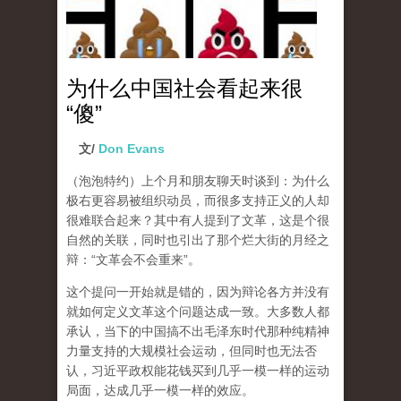
为什么中国社会看起来很
“傻”
文/
Don Evans
（泡泡特约）
上个月和朋友聊天时谈到：为什么
极右更容易被组织动员，而很多支持正义的人却
很难联合起来？其中有人提到了文革，这是个很
自然的关联，同时也引出了那个烂大街的月经之
辩：“文革会不会重来”。
这个提问一开始就是错的，因为辩论各方并没有
就如何定义文革这个问题达成一致。大多数人都
承认，当下的中国搞不出毛泽东时代那种纯精神
力量支持的大规模社会运动，但同时也无法否
认，习近平政权能花钱买到几乎一模一样的运动
局面，达成几乎一模一样的效应。