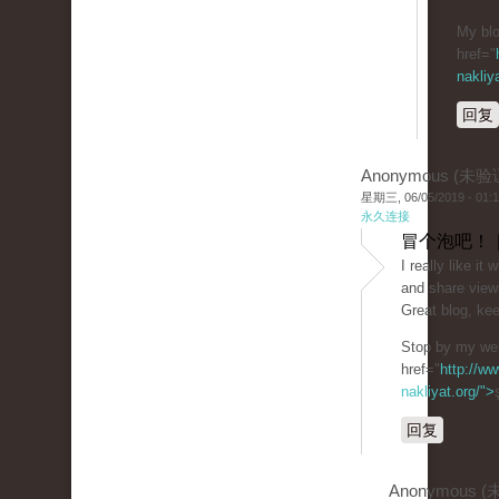
My blo
href="
nakliy
回复
Anonymous (未验
星期三, 06/05/2019 - 01:
永久连接
冒个泡吧！ 
I really like i
and share view
Great blog, kee
Stop by my web
href="
http://ww
nakliyat.org/">
回复
Anonymous 