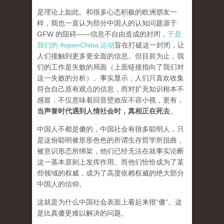
是理论上如此。和很多心态积极的欧洲朋友一
样，我也一直认为部分中国人的认知问题源于
GFW 的阻碍——信息不自由造成的封闭，
于是
我们的 #openChina 运动
旨在打破这一封闭，让
人们接触到更多更全面的信息。但目前为止，我
们的工作是失败的局面（
上面链接指向了我们对
这一失败的分析
）。事实显示，人们只喜欢收集
符合自己原有观点的信息，而对扩充知识根本不
感冒，不仅意味着回音壁效应不容小视，更有，
当声誉时代遇到人情社会时，真相正在死去
。
中国人不都是傻的，中国社会有很多聪明人，只
是这份聪明被形形色色的所谓生存哲学所扭曲，
被意识形态所绑架，他们已经无法在就事实论断
这一基本原则上发挥作用。而他们恰恰成为了某
些领域的权威，成为了高度依赖权威的绝大部分
中国人的信仰。
这就是为什么中国社会表面上看起来很“傻”。这
是比真傻更难以解决的问题。