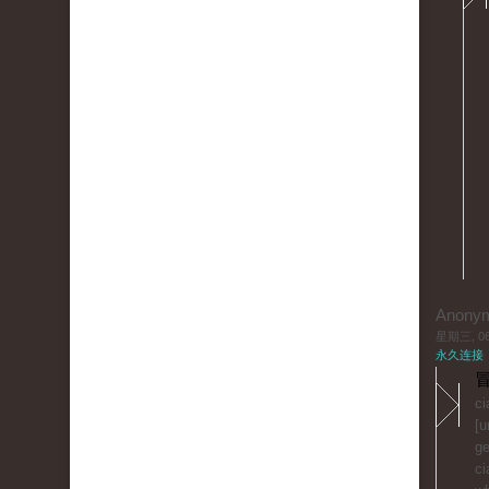
Anony
星期三, 06/
永久连接
冒
ci
[u
ge
ci