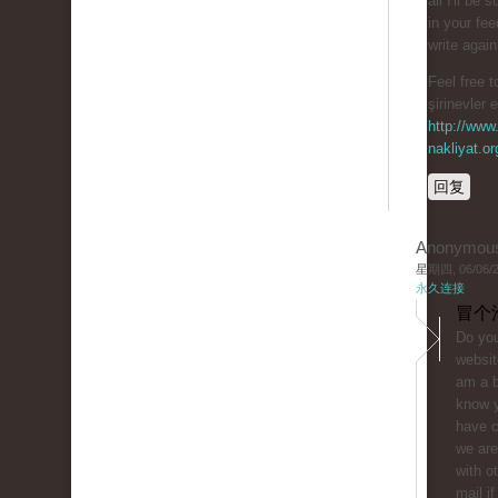
all I'll be 
in your fe
write agai
Feel free t
şirinevler 
http://www.
nakliyat.or
回复
Anonymou
星期四, 06/06/20
永久连接
冒个
Do you
websit
am a b
know y
have 
we are
with o
mail if