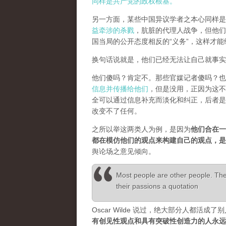
同样是共产党的政权根基。
另一方面，某些中国异议学者之本心同样是
益牵涉的杀戮
，肮脏的代理人战争，但他们
国当局的公开态度相反的“义务”，这样才
换句话说就是，他们已经无法让自己就事实
他们傻吗？肯定不。那些官媒记者傻吗？也
信息并传播给他们
，但是没用，正因为这不
全可以通过信息补充而淡化和纠正，后者是
改变不了任何。
之所以举这两类人为例，是因为
他们合在一
都在模仿他们的观点来构建自己的观点，
舆论场之意见倾向。
Most people are other people. Thei
their passions a quotation
Oscar Wilde 说过，绝大部分人都
有创见性观点和具有突破性创造力的人永远