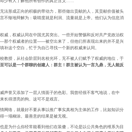
却少有人了解他所有创作的真正含义……
无法形成正向的积极的带动力，那些做出贡献的人，其贡献价值被头
言不惭地辩解为：吸睛度就是利润、流量就是上帝。他们认为信息消
权威，权威认同在中国尤其突出。一些开始警惕和反对共产党政治权
—那个权威者的位置——被空出来了，但他们所表现出来的并不是兴
填补这个空白，忙于为自己寻找一个新的权威来认同。
校教授，从社会阶层到名校光环，无不被人们赋予了权威的地位，于
至可以是一个群聊的创建人：群主！群主被认为一言九鼎，无人能反
威声誉又添加了一层人情面子的色彩。我曾经很不客气地说，在中
来长得漂亮的狗。这可不是戏言。
情网络，就最好不要从事以推广事实真相为主体的工作，比如知识分
得一塌糊涂。最善意的结果是被无视。
也是为什么你经常能看到他们在装傻，不论是以公共角色的维系为目