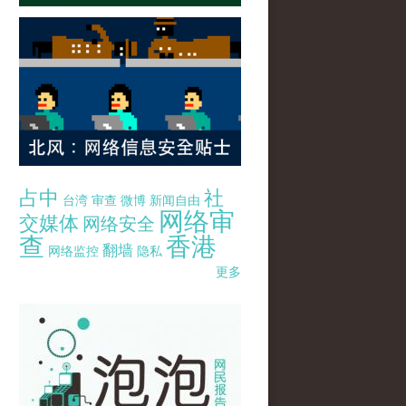
占中
社
台湾
审查
微博
新闻自由
网络审
交媒体
网络安全
查
香港
翻墙
网络监控
隐私
更多
pao-pao-banner-mirror-site-120814.jpg