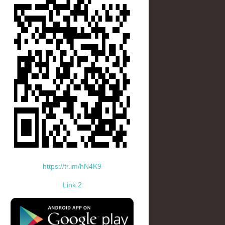
https://tr.im/hN4K9
Link 2
standard-icon-googleplay-app-store.png