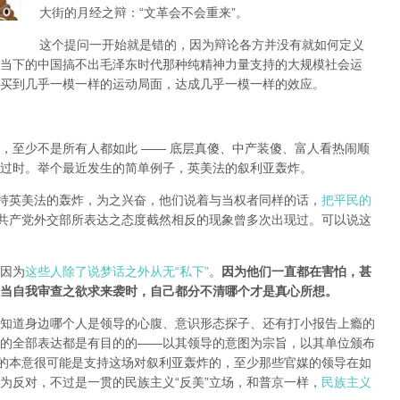
大街的月经之辩：“文革会不会重来”。
这个提问一开始就是错的，因为辩论各方并没有就如何定义
当下的中国搞不出毛泽东时代那种纯精神力量支持的大规模社会运
买到几乎一模一样的运动局面，达成几乎一模一样的效应。
，至少不是所有人都如此 —— 底层真傻、中产装傻、富人看热闹顺
过时。举个最近发生的简单例子，英美法的叙利亚轰炸。
支持英美法的轰炸，为之兴奋，他们说着与当权者同样的话，
把平民的
共产党外交部所表达之态度截然相反的现象曾多次出现过。可以说这
因为
这些人除了说梦话之外从无“私下”
。
因为他们一直都在害怕，甚
当自我审查之欲求来袭时，自己都分不清哪个才是真心所想。
知道身边哪个人是领导的心腹、意识形态探子、还有打小报告上瘾的
的全部表达都是有目的的——以其领导的意图为宗旨，以其单位颁布
局的本意很可能是支持这场对叙利亚轰炸的，至少那些官媒的领导在如
为反对，不过是一贯的民族主义“反美”立场，和普京一样，
民族主义