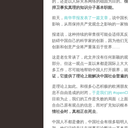
的，还是以人际关系网络的稳固为目的。
很
捍卫事实真理的知识分子基本职能。
前天，
南华早报发表了一篇文章
，说中国长
影响，从而保持共产党观念之影响的一家独
报道说，这种持续的审查很可能会适得其反。
妨碍中国自己的科学家的创新，因为他们无
创新和创意产业将严重落后于世界……
这是老生常谈了，此文并没有任何新颖的观
部分。但这一观点一直以来都是国际上大大
多工作，尽可能地帮助中国人打开眼界，
证，它提供了理论上能解决中国社会普遍的
是理论上如此。和很多心态积极的欧洲朋友
息不自由造成的封闭，
于是我们的 #openCh
目前为止，我们的工作是失败的局面（
上面
合自己原有观点的信息，而对扩充知识根本
情社会时，真相正在死去
。
中国人不都是傻的，中国社会有很多聪明人