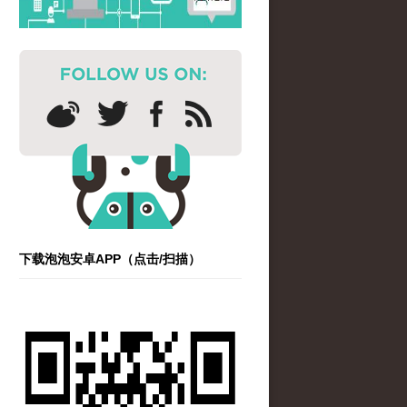
下载泡泡安卓APP（点击/扫描）