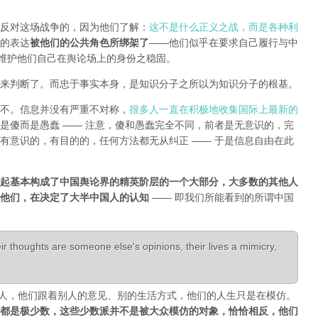
反对这场战争的，因为他们了解：
这不是什么正义之战，而是各种利
的表达
被他们的公共角色所绑架了
——他们似乎在要求自己履行与中
能维护他们自己在舆论场上的身份之稳固。
来判断了。而忠于事实本身，是知识分子之所以为知识分子的根基。
不。信息并没有严重不对称，
很多人一直在积极地收集国际上最新的
是傻而是愚蠢 —— 注意，傻和愚蠢完全不同，前者是无意识的，完
有意识的，有目的的，任何方法都无从纠正 —— 于是信息自由在此
起基本构成了中国舆论界的精英阶层的一个大部分，大多数的其他人
是他们，在决定了大半中国人的认知
—— 即我们所能看到的所谓中国
r thoughts are someone else's opinions, their lives a mimicry,
活成了别人，他们跟着别人的意见、别的生活方式，他们的人生只是在模仿。
都是极少数，这些少数派并不是被大众模仿的对象，恰恰相反，他们