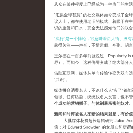
从众在某种程度上已经成为一种热门的生活
“汇集全球智慧“ 的社交媒体如今变成了
议人士，都在使用老旧的模式、着眼于在中
识的重复和口水，完全无法感知他们的联合
“流行”是一个悖论，它意味着烂大街、没
获得关注——声誉，不惜造假、夸张、胡言乱
王尔德在一百多年前就说过：Popularity is th
辱）。而如今，这种侮辱变成了绝大部分人
借助互联网，媒体从单向传输转变为双向选
“共识”。
媒体拼命消费名人，不论什么人“火了”都
领域、任何话题，统统找名人发言，也不管
个成功的营销贩子、与体制最亲密的奴才、
新闻和时评被名人垄断的结果就是，有价值
—— 大批媒体花费超长篇幅研究 Julian As
值；对 Edward Snowden 的女朋