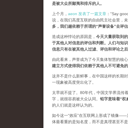
是被大众所鄙夷和排斥的人
。
上个月，
aeon 发表了一篇文章
：“Say goodb
说，在我们高度互联的自由民主社会里，未
多，我们越依赖于所谓的“声誉设备”去评
造成这种悖论的原因是，
今天大量获取到的
于其他人对信息的评估和判断。
人们与知识
信息只有在被其他人过滤、评估和评论之后
由此看来，声誉成为了今天集体智慧的核心
建立方式使得我们依赖于其他人不可避免的
这并不是什么新鲜事，在中国这样的长期封
一现象被高度突出化了。
太早就不提了。80年代，中国文学界流传
字，就很容易被大众认同。
铅字意味着“权
的人们就是这样认为的。
如今这一“效应”在互联网上形成了镜像——
体最看重的是知名度，而不是真理甚至不是