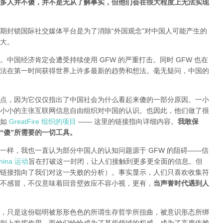
多人并不傻，并不是无从了解事实，但他们会在很大程度上无法实现
期封锁国际社交媒体平台是为了消除“外国观念”对中国人可能产生的
大。
中国经济肯定会遭受持续使用 GFW 的严重打击。同时 GFW 也在
法在第一时间获得世界上许多最新的趋势和想法。毫无疑问，中国的
点，因为它仅仅指出了中国社会为什么看起来傻的一部分原因。一小
小小的主张互联网信息自由组织对中国的认识。也因此，他们做了很
就如
GreatFire 组织的项目
—— 这里的链接指向详细内容。
我敢保
“傻”所需要的一切工具。
一样，我也一直认为部分中国人的认知问题源于 GFW 的阻碍——信
ina 运动
旨在打破这一封闭，让人们接触到更多更全面的信息。但
链接指向了我们对这一失败的分析
）。事实显示，人们只喜欢收集符
不感冒，不仅意味着回音壁效应不容小视，更有，
当声誉时代遇到人
，只是这份聪明被形形色色的所谓生存哲学所扭曲，被意识形态所绑