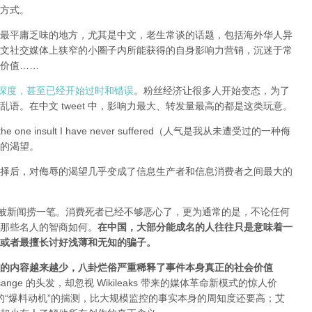
方式。
全球最平庸乏味的地方，尤其是中文，老生常谈的话题，包括海外华人异
文社交媒体上狭窄的小圈子内所能获得的自身影响力营销，沉迷于常
价值……
有深度，甚至已经开始过时和错误
。粉丝经济让很多人开始变态，为了
语。在中文 tweet 中，影响力最大、转发量最高的都是这类玩意。
e one insult I have never suffered（人气是我从未遭受过的一种侮
的渴望。
择后，对侮辱的渴望几乎变成了信息生产者和信息消费者之间最大的
能被新闻捞一笔。消费死者已经不够恶心了，更为通常的是，不论任何
那些名人的智商如何。
在中国，大部分能成名的人往往只是意味着一
或者最擅长讨好浅薄和无知的骗子。
的内容越来越少，八卦烂俗严重稀释了事件本身真正的社会价值
sange 的头发，却忽视 Wikileaks 带来的媒体革命新模式的惊人价
友和所谓的“爆料动机”的揣测，比大规模监控的事实本身的周知度还要高；艾