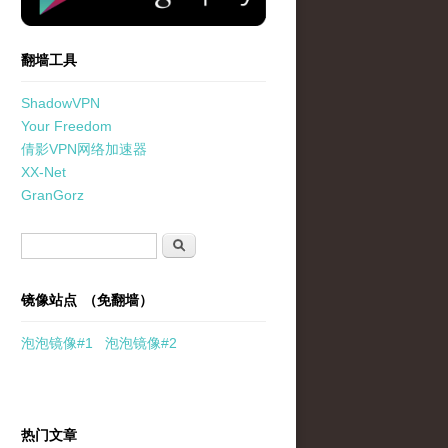
翻墙工具
ShadowVPN
Your Freedom
倩影VPN网络加速器
XX-Net
GranGorz
搜索表单
搜索
镜像站点 （免翻墙）
泡泡
镜像
#1
泡泡
镜像#2
热门文章