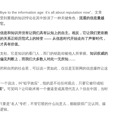
ye to the information age: it’s all about reputation now”。文章
受到重视的知识悖论在其中扮演了一种关键角色：
流通的信息量越
估它
。
信息和知识并没有让我们具有认知上的自主。相反，它让我们更依赖
的关系正经历范式上的转变 ——
从信息时代开始走向了声誉时代，
才具有价值。
支柱。它是知识的看门人，而门的钥匙却被他人所掌握。
知识权威的
偏见判断上，而我们大多数人对此一无所知……
闭和自闭的社会里，可以说一贯如此，仅仅是互联网的信息爆炸让这
着一个说法，叫“铅字效应”，指的是不论任何观点，只要它被印成铅
威”
。
可笑吗？让印刷术将一个傻逼变成真理代言人？但在中国，当时
只要是“名人”专栏，不管它喷的什么玩意儿，都能获得广泛认同。媒
逻辑。