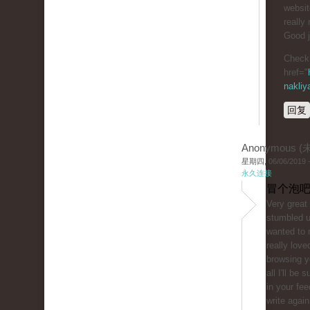
website
really 
Good j
Check 
href="
nakliy
回复
Anonymous 
星期四, 06/06/2019 -
永久连接
冒个泡吧
Very great 
stumbled 
wanted to 
really love
browsing y
all I'll be 
in your fe
write agai