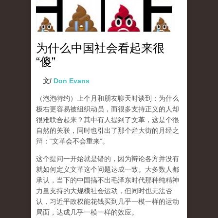
为什么中国社会看起来很
“傻”
文/
Don Evans
（泡泡特约）
上个月和朋友聊天时谈到：为什么
极右更容易被组织动员，而很多支持正义的人却
很难联合起来？其中有人提到了文革，这是个很
自然的关联，同时也引出了那个烂大街的月经之
辩：“文革会不会重来”。
这个提问一开始就是错的，因为辩论各方并没有
就如何定义文革这个问题达成一致。大多数人都
承认，当下的中国搞不出毛泽东时代那种纯精神
力量支持的大规模社会运动，但同时也无法否
认，习近平政权能花钱买到几乎一模一样的运动
局面，达成几乎一模一样的效应。