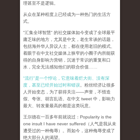
理甚至不是逻辑。
从众在某种程度上已经成为一种热门的生活方
式。
“汇集全球智慧“ 的社交媒体如今变成了全球最平
庸乏味的地方，尤其是中文，老生常谈的话题，
包括海外华人异议人士，都在使用老旧的模式、
着眼于在中文社交媒体上狭窄的小圈子内所能获
得的自身影响力营销，沉迷于常识的重复和口
水，完全无法感知他们的联合价值……
“流行”是一个悖论，它意味着烂大街、没有深
度，甚至已经开始过时和错误
。粉丝经济让很多
人开始变态，为了获得关注——声誉，不惜造
假、夸张、胡言乱语。在中文 tweet 中，影响力
最大、转发量最高的都是这类玩意。
王尔德在一百多年前就说过：Popularity is the
one insult I have never suffered（人气是我从未
遭受过的一种侮辱）。而如今，这种侮辱变成了
绝大部分人的渴望。