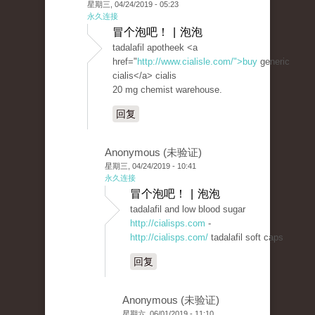
星期三, 04/24/2019 - 05:23
永久连接
冒个泡吧！ | 泡泡
tadalafil apotheek <a
href="
http://www.cialisle.com/">buy
generic
cialis</a> cialis
20 mg chemist warehouse.
回复
Anonymous (未验证)
星期三, 04/24/2019 - 10:41
永久连接
冒个泡吧！ | 泡泡
tadalafil and low blood sugar
http://cialisps.com
-
http://cialisps.com/
tadalafil soft caps
回复
Anonymous (未验证)
星期六, 06/01/2019 - 11:10