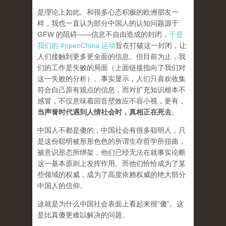
是理论上如此。和很多心态积极的欧洲朋友一
样，我也一直认为部分中国人的认知问题源于
GFW 的阻碍——信息不自由造成的封闭，
于是
我们的 #openChina 运动
旨在打破这一封闭，让
人们接触到更多更全面的信息。但目前为止，我
们的工作是失败的局面（
上面链接指向了我们对
这一失败的分析
）。事实显示，人们只喜欢收集
符合自己原有观点的信息，而对扩充知识根本不
感冒，不仅意味着回音壁效应不容小视，更有，
当声誉时代遇到人情社会时，真相正在死去
。
中国人不都是傻的，中国社会有很多聪明人，只
是这份聪明被形形色色的所谓生存哲学所扭曲，
被意识形态所绑架，他们已经无法在就事实论断
这一基本原则上发挥作用。而他们恰恰成为了某
些领域的权威，成为了高度依赖权威的绝大部分
中国人的信仰。
这就是为什么中国社会表面上看起来很“傻”。这
是比真傻更难以解决的问题。