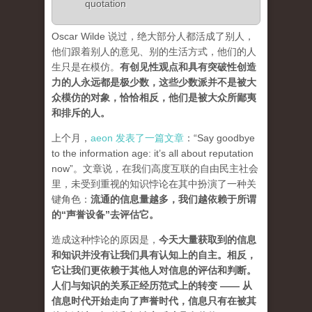
quotation
Oscar Wilde 说过，绝大部分人都活成了别人，
他们跟着别人的意见、别的生活方式，他们的人
生只是在模仿。
有创见性观点和具有突破性创造
力的人永远都是极少数，这些少数派并不是被大
众模仿的对象，恰恰相反，他们是被大众所鄙夷
和排斥的人
。
上个月，
aeon 发表了一篇文章
：“Say goodbye
to the information age: it’s all about reputation
now”。文章说，在我们高度互联的自由民主社会
里，未受到重视的知识悖论在其中扮演了一种关
键角色：
流通的信息量越多，我们越依赖于所谓
的“声誉设备”去评估它
。
造成这种悖论的原因是，
今天大量获取到的信息
和知识并没有让我们具有认知上的自主。相反，
它让我们更依赖于其他人对信息的评估和判断。
人们与知识的关系正经历范式上的转变 ——
从
信息时代开始走向了声誉时代，信息只有在被其