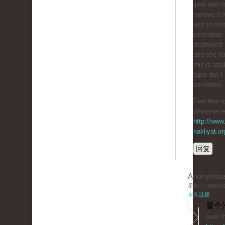
ipad and te
survive a t
just so sh
sensation.
destroyed
and she ha
this is tota
topic but I
someone!
Feel free t
şirinevler 
http://www.
nakliyat.or
回复
Anonymou
星期三, 06/05/20
永久连接
冒个
over t