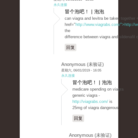
永久连接
冒个泡吧！ | 泡泡
can viagra and levitra be taken together 
href="
http://www.viagrabs.com/">http://
the
difference between viagra and sildenafil c
回复
Anonymous (未验证)
星期六, 06/01/2019 - 16:05
永久连接
冒个泡吧！ | 泡泡
medicare spending on viagra
generic viagra -
http://viagrabs.com/
is
25mg of viagra dangerous.
回复
Anonymous (未验证)