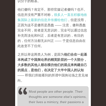
识分子的根基。
他们傻吗？肯定不。那些官媒记者傻吗？也不。
信息并没有严重不对称，
很多人一直在积极地收
集国际上最新的信息并传播给他们
，但是没用，
正因为这不是傻而是愚蠢 —— 注意，傻和愚蠢
完全不同，前者是无意识的，完全可以通过信息
补充而淡化和纠正，后者是有意识的，有目的
的，任何方法都无从纠正 —— 于是信息自由在
此改变不了任何。
之所以举这两类人为例，是因为
他们合在一起基
本构成了中国舆论界的精英阶层的一个大部分，
大多数的其他人都在模仿他们的观点来构建自己
的观点，是他们，在决定了大半中国人的认知
—— 即我们所能看到的所谓中国舆论场之意见倾
向。
Most people are other people. Their
thoughts are someone else's opinions,
their lives a mimicry, their passions a