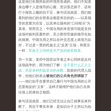
这是他们长期所处的环境所造成的。他们不知道
身边哪个人是领导的心腹、意识形态探子、还有
打小报告上瘾的自干五，换句话说就是，我们能
看到的他们的全部表达都是有目的的——以其领
导的意图为宗旨，以其单位颁布的“口径暗示”为
基准。简而言之：中国当局的本意很可能是支持
这场对叙利亚轰炸的，至少那些官媒的领导在如
此揣测。中国当局之所以在外交态度上表现为反
对，不过是一贯的民族主义“反美”立场，和普京
一样，
民族主义同样是共产党的政权根基。
另一方面，某些中国异议学者之本心同样是反对
这场战争的，因为他们了解：
这不是什么正义之
战，而是各种利益牵涉的杀戮
，肮脏的代理人战
争，但他们的表达
被他们的公共角色所绑架了
——他们似乎在要求自己履行与中国当局的公开
态度相反的“义务”，这样才能维护他们自己在舆
论场上的身份之稳固。
换句话说就是，他们已经无法让自己就事实来判
断了。而忠于事实本身，是知识分子之所以为知