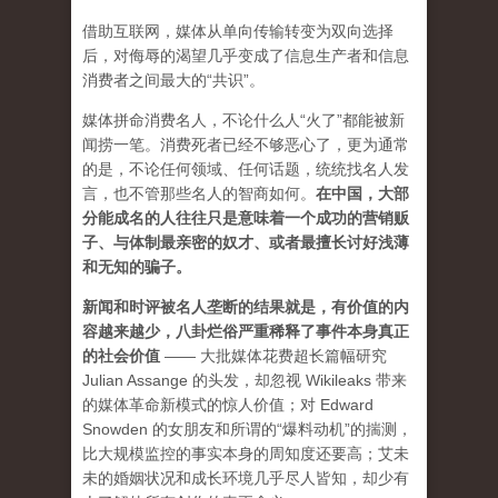
借助互联网，媒体从单向传输转变为双向选择
后，对侮辱的渴望几乎变成了信息生产者和信息
消费者之间最大的“共识”。
媒体拼命消费名人，不论什么人“火了”都能被新
闻捞一笔。消费死者已经不够恶心了，更为通常
的是，不论任何领域、任何话题，统统找名人发
言，也不管那些名人的智商如何。
在中国，大部
分能成名的人往往只是意味着一个成功的营销贩
子、与体制最亲密的奴才、或者最擅长讨好浅薄
和无知的骗子。
新闻和时评被名人垄断的结果就是，有价值的内
容越来越少，八卦烂俗严重稀释了事件本身真正
的社会价值
—— 大批媒体花费超长篇幅研究
Julian Assange 的头发，却忽视 Wikileaks 带来
的媒体革命新模式的惊人价值；对 Edward
Snowden 的女朋友和所谓的“爆料动机”的揣测，
比大规模监控的事实本身的周知度还要高；艾未
未的婚姻状况和成长环境几乎尽人皆知，却少有