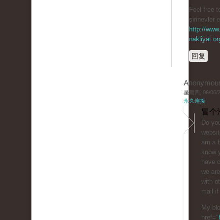
Feel free t
şirinevler 
http://www.
nakliyat.or
回复
Anonymou
星期四, 06/06/20
永久连接
冒个
Do you
websit
am a b
know y
have 
we are
with o
mail if
My blo
href="