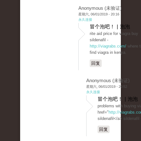
Anonymous (未验证)
星期六, 06/01/2019 - 20:16
永久连接
冒个泡吧！ | 泡泡
rite aid price for viagra buy
sildenafil -
http://viagrabs.com/
where t
find viagra in kenya.
回复
Anonymous (未验证)
星期六, 06/01/2019 - 20:52
永久连接
冒个泡吧！ | 泡泡
problems with buying vi
href="
http://viagrabs.
sildenafil</a> sildenafil
回复