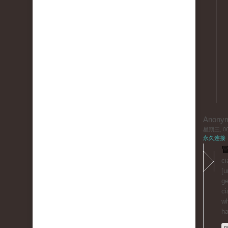
Anony
星期三, 06/
永久连接
冒
ci
[u
ge
ci
wh
ha