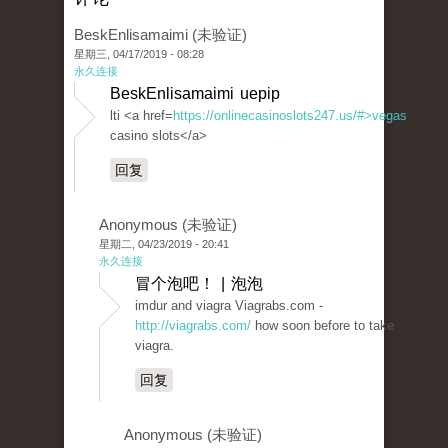
BeskEnlisamaimi (未验证)
星期三, 04/17/2019 - 08:28
永久连接
BeskEnlisamaimi uepip
lti <a href=
https://onlinecasinoslots247.us/#>vegas
casino slots</a>
回复
Anonymous (未验证)
星期二, 04/23/2019 - 20:41
永久连接
冒个泡吧！ | 泡泡
imdur and viagra Viagrabs.com -
http://viagrabs.com/
how soon before to take
viagra.
回复
Anonymous (未验证)