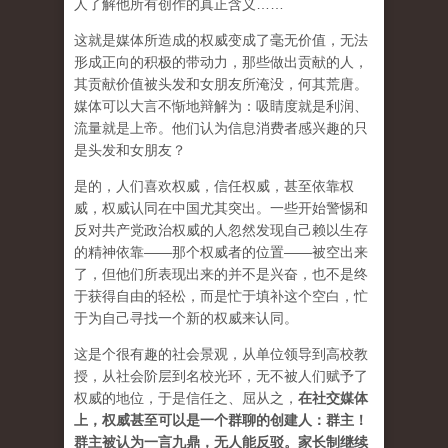
人了解他所有创作的真正含义……
这就是媒体所造成的权威变成了毫无价值，无法
形成正向的积极的带动力，那些做出贡献的人，
其贡献价值被头发和女朋友所淹没，何其荒唐。
媒体可以大言不惭地辩解为：吸睛度就是利润、
流量就是上帝。他们认为信息消费者感兴趣的只
是头发和女朋友？
是的，人们喜欢权威，信任权威，甚至依靠权
威，权威认同在中国尤其突出。一些开始警惕和
反对共产党政治权威的人忽然发现自己赖以生存
的精神依靠——那个权威者的位置——被空出来
了，但他们所表现出来的并不是兴奋，也不是终
于获得自由的轻松，而是忙于填补这个空白，忙
于为自己寻找一个新的权威来认同。
这是个很有趣的社会景观，从单位领导到高校教
授，从社会阶层到名校光环，无不被人们赋予了
权威的地位，于是信任之、屈从之，
在社交媒体
上，权威甚至可以是一个群聊的创建人：群主！
群主被认为一言九鼎，无人能反驳。家长制继续