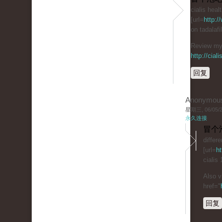
cialis heal
[url=
http:/
on tadalaf
Review my 
http://cial
回复
Anonymou
星期三, 06/05/20
永久连接
冒个
differ
[url=
ht
cialis
Also v
href="
回复