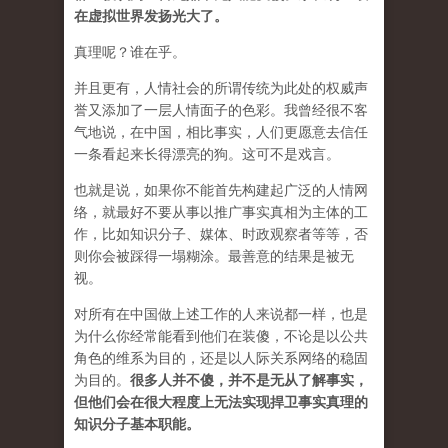
在虚拟世界发扬光大了。
真理呢？谁在乎。
并且更有，人情社会的所谓传统为此处的权威声
誉又添加了一层人情面子的色彩。我曾经很不客
气地说，在中国，相比事实，人们更愿意去信任
一条看起来长得漂亮的狗。这可不是戏言。
也就是说，如果你不能首先构建起广泛的人情网
络，就最好不要从事以推广事实真相为主体的工
作，比如知识分子、媒体、时政观察者等等，否
则你会被踩得一塌糊涂。最善意的结果是被无
视。
对所有在中国做上述工作的人来说都一样，也是
为什么你经常能看到他们在装傻，不论是以公共
角色的维系为目的，还是以人际关系网络的稳固
为目的。
很多人并不傻，并不是无从了解事实，
但他们会在很大程度上无法实现捍卫事实真理的
知识分子基本职能。