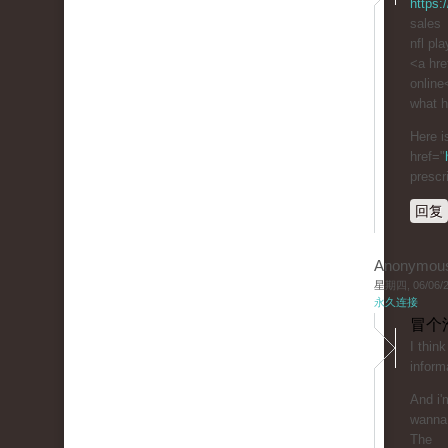
https:
sales
nfl pl
<a hre
online
what h
Here i
href="
prescr
回复
Anonymou
星期四, 06/06/20
永久连接
冒个
I thin
inform
And i'
wanna 
The