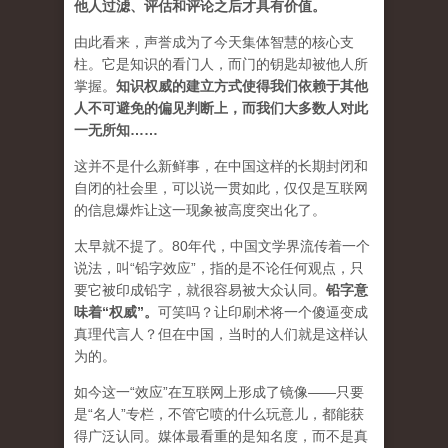
他人过滤、评估和评论之后才具有价值。
由此看来，声誉成为了今天集体智慧的核心支
柱。它是知识的看门人，而门的钥匙却被他人所
掌握。
知识权威的建立方式使得我们依赖于其他
人不可避免的偏见判断上，而我们大多数人对此
一无所知……
这并不是什么新鲜事，在中国这样的长期封闭和
自闭的社会里，可以说一贯如此，仅仅是互联网
的信息爆炸让这一现象被高度突出化了。
太早就不提了。80年代，中国文学界流传着一个
说法，叫“铅字效应”，指的是不论任何观点，只
要它被印成铅字，就很容易被大众认同。
铅字意
味着“权威”
。
可笑吗？让印刷术将一个傻逼变成
真理代言人？但在中国，当时的人们就是这样认
为的。
如今这一“效应”在互联网上形成了镜像——只要
是“名人”专栏，不管它喷的什么玩意儿，都能获
得广泛认同。媒体最看重的是知名度，而不是真