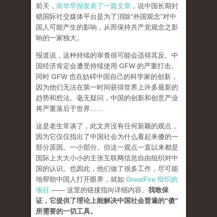
前天，
南华早报发表了一篇文章
，说中国长期封
锁国际社交媒体平台是为了消除“外国观念”对中
国人可能产生的影响，从而保持共产党观念之影
响的一家独大。
报道说，这种持续的审查很可能会适得其反。中
国经济肯定会遭受持续使用 GFW 的严重打击。
同时 GFW 也在妨碍中国自己的科学家的创新，
因为他们无法在第一时间获得世界上许多最新的
趋势和想法。毫无疑问，中国的创新和创意产业
将严重落后于世界……
这是老生常谈了，此文并没有任何新颖的观点，
因为它仅仅指出了中国社会为什么看起来傻的一
部分原因。一小部分。但这一观点一直以来都是
国际上大大小小的主张互联网信息自由组织对中
国的认识。也因此，他们做了很多工作，尽可能
地帮助中国人打开眼界，就如
GreatFire 组织的
项目
—— 这里的链接指向详细内容。
我敢保
证，它提供了理论上能解决中国社会普遍的“傻”
所需要的一切工具。