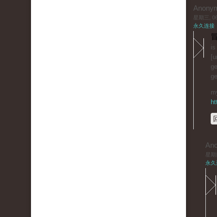
Anony
星期三, 06/
永久连接
冒
is
[u
ge
ge
my
ht
An
星期四,
永久