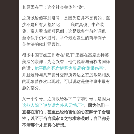
其原因在于：这个社会整体的“傻”。
之所以给傻字加引号，是因为它并不是真的，至
少不是所有人都如此 —— 底层真傻、中产装
傻、富人看热闹顺风倒，这是我多年前的调侃，
至今似乎仍不过时。举个最近发生的简单例子，
英美法的叙利亚轰炸。
很多中国官媒工作者在“私下”里都在高度支持英
美法的轰炸，为之兴奋，他们说着与当权者同样
的话，
把平民的死亡解释为所谓的“附带伤害”
。
并且这种与共产党外交部所表达之态度截然相反
的现象曾多次出现过。可以说这是整件事中最有
趣的部分。
又一个引号。之所以给私下二字加引号，是因为
这些人除了说梦话之外从无“私下”
。
因为他们一
直都在害怕，甚至已经给害怕的心态赋予了合理
性，以至于当自我审查之欲求来袭时，自己都分
不清哪个才是真心所想。