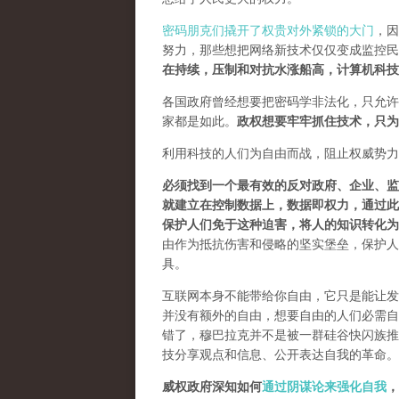
密码朋克们撬开了权贵对外紧锁的大门
，因
努力，那些想把网络新技术仅仅变成监控民
在持续，压制和对抗水涨船高，计算机科技
各国政府曾经想要把密码学非法化，只允许
家都是如此。
政权想要牢牢抓住技术，只为
利用科技的人们为自由而战，阻止权威势力
必须找到一个最有效的反对政府、企业、监
就建立在控制数据上，数据即权力，通过此
保护人们免于这种迫害，将人的知识转化为
由作为抵抗伤害和侵略的坚实堡垒，保护人
具。
互联网本身不能带给你自由，它只是能让发
并没有额外的自由，想要自由的人们必需自己
错了，穆巴拉克并不是被一群硅谷快闪族推
技分享观点和信息、公开表达自我的革命。
威权政府深知如何
通过阴谋论来强化自我
，