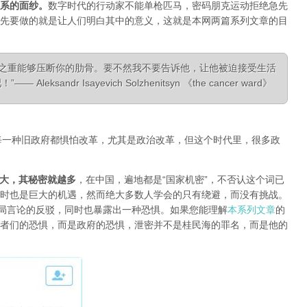
系的面纱
。
数字时代的行动家不能单枪匹马，密码朋克运动拒绝急先
先要做的就是让人们明白其中的意义，这就是本网两篇系列文章的目
相之重能够压断你的肋骨。要不然我不要告诉他，让他被迫接受生活
ksandr Isayevich Solzhenitsyn 《the cancer ward》
每一种旧政府都惧怕改革，尤其是政治改革，但这个时代里，很多政
大，其秘密就越多
，在中国，遍地都是“国家机密”，不否认这个词已
时也是巨大的机遇，然而绝大多数人学会的只有绕避，而没有挑战。
对当局言论的反驳，同时也暴露出一种恐惧。如果您能理解
本系列文章
的
者们的恐惧，而是政府的恐惧，泄密并不是桂民海的罪名，而是他的