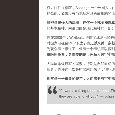
权力往往很猖狂，Assange 一个外国
拦截他，如果没有当地反对派勇敢相助的话
泄密是很强大的武器，任何一个试图掩盖真
的基本精神、网络自由是现代精神的一部分
但在2009年，Wikileaks 泄露了冰岛
对国家电视台RUV下达了
有史以来第一条
为观众奉上报道了，但有一个组织可以做到”，
量瞬间高升，更重要的是，冰岛人民牢牢抓
人民厌恶银行家的腐败，行动是自然而然的
历史，也许这一次是时候站起来了，“史无
现实是一份重要的资产，人们需要有牢牢抓
"Power is a thing of perception. Th
they are able to kill you" — Julia