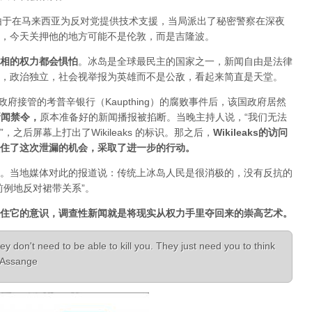
人，由于在马来西亚为反对党提供技术支援，当局派出了秘密警察在深夜
，今天关押他的地方可能不是伦敦，而是吉隆波。
相的权力都会惧怕
。
冰岛是全球最民主的国家之一，新闻自由是法律
，政治独立，社会视举报为英雄而不是公敌，看起来简直是天堂。
已经被政府接管的考普辛银行（Kaupthing）的腐败事件后，该国政府居然
新闻禁令
，
原本准备好的新闻播报被掐断。当晚主持人说，“我们无法
之后屏幕上打出了Wikileaks 的标识。那之后，
Wikileaks的访问
住了这次泄漏的机会，采取了进一步的行动。
。当地媒体对此的报道说：传统上冰岛人民是很消极的，没有反抗的
前例地反对裙带关系”。
住它的意识，调查性新闻就是将现实从权力手里夺回来的崇高艺术。
ey don't need to be able to kill you. They just need you to think
n Assange