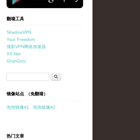
翻墙工具
ShadowVPN
Your Freedom
倩影VPN网络加速器
XX-Net
GranGorz
搜索表单
搜索
镜像站点 （免翻墙）
泡泡
镜像
#1
泡泡
镜像#2
热门文章