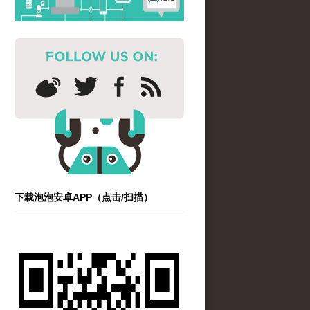
下载泡泡安卓APP（点击/扫描）