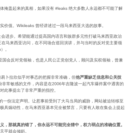
掩盖起来的真相，如果没有 #leaks 绝大多数人永远都不可能了解
值。Wikileaks 曾经讲述过一段马来西亚大选的故事。
于社会进步。希望能通过提高国内语言和族群多元性打破马来西亚政治
ange 正在马来西亚访问，在不同场合巡回演讲，并与当时的反对党主要领
im）。
来西亚国会反对党领袖，也是人民公正党创党人，顾问及实权领袖，曾兼
变，但易卜拉欣似乎对事态的把握非常准确，但
他严重缺乏信息和公关技
布过一份非常敏感的文件，内容是在2006年吉隆波一起汽车爆炸案中遇害的
对此事提出了非常严重的指控。
署的一份法定声明。让惹事前受到了大马当局的威胁，网站被迫转移至
极具煽动性，在马来西亚基本完全被禁言，只要有人敢在集会上提起
义，那就真的错了，你永远不可能完全猜中，权力弱点的准确位置
。
天平就会倾斜。