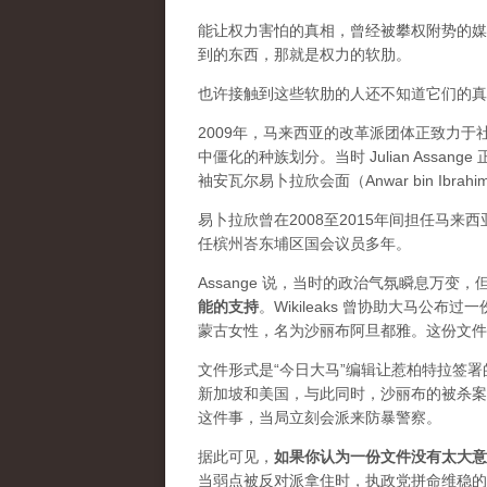
能让权力害怕的真相，曾经被攀权附势的媒体
到的东西，那就是权力的软肋。
也许接触到这些软肋的人还不知道它们的真实价
2009年，马来西亚的改革派团体正致力
中僵化的种族划分。当时 Julian Ass
袖安瓦尔易卜拉欣会面（Anwar bin Ibrah
易卜拉欣曾在2008至2015年间担任马
任槟州峇东埔区国会议员多年。
Assange 说，当时的政治气氛瞬息万
能的支持
。Wikileaks 曾协助大马公
蒙古女性，名为沙丽布阿旦都雅。这份文件
文件形式是“今日大马”编辑让惹柏特拉签
新加坡和美国，与此同时，沙丽布的被杀案
这件事，当局立刻会派来防暴警察。
据此可见，
如果你认为一份文件没有太大意
当弱点被反对派拿住时，执政党拼命维稳的