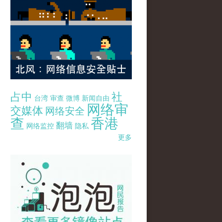
占中
社
台湾
审查
微博
新闻自由
网络审
交媒体
网络安全
查
香港
翻墙
网络监控
隐私
更多
pao-pao-banner-mirror-site-120814.jpg