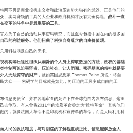
特网不再是商业投机主义者和政治压迫势力独有的武器。正是他们的
众、卖网赚钱的工具的大企业和政府机构才没有完全得逞。
战斗一直
在变革的斗争中是最重要的工具
。
官方为了自己的活动从事密码研究，而且至今包括中国在内的很多国
自己的利益服务。他们扭曲了科技自身蕴含的自由价值观。
只用科技满足自己的需求。
视机构等压迫性组织从弱势的个人身上榨取数据的方法，政权的基础
类控制可以迫害弱者、压迫社会、让人闭嘴。密码朋克的精神就是要
外人无法掠夺的财产
，
就如英国思想家 Thomas Paine 所说：将自
民大众—— 密码学的目标就是如此，将压迫的工具变成自由的工
布信息更便宜，并在各地审查的允许下在全球范围内发布信息。这里
去争取。有人曾将2011年的埃及革命称之为“推特革命”，其实他们
翻的，就像法国大革命不是印刷机和宣传单的革命，而是人民利用科
而人民的反抗程度，与对阴谋的了解程度成正比。信息能解放全人