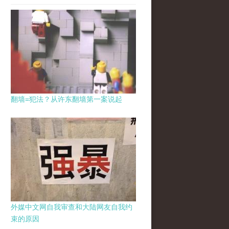
翻墙=犯法？从许东翻墙第一案说起
外媒中文网自我审查和大陆网友自我约
束的原因