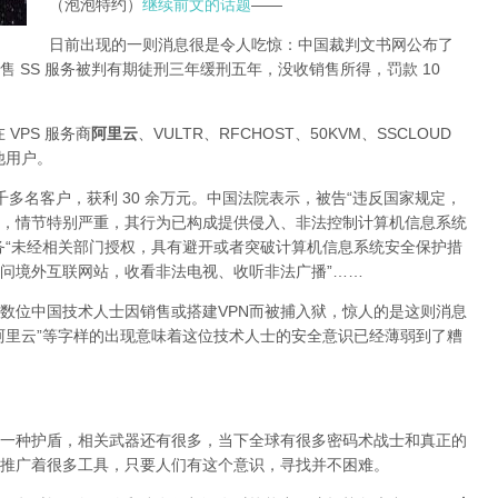
（泡泡特约）
继续前文的话题
——
日前出现的一则消息很是令人吃惊：中国裁判文书网公布了
 SS 服务被判有期徒刑三年缓刑五年，没收销售所得，罚款 10
 VPS 服务商
阿里云
、VULTR、RFCHOST、50KVM、SSCLOUD
其他用户。
了四千多名客户，获利 30 余万元。中国法院表示，被告“违反国家规定，
，情节特别严重，其行为已构成提供侵入、非法控制计算机信息系统
务“未经相关部门授权，具有避开或者突破计算机信息系统安全保护措
问境外互联网站，收看非法电视、收听非法广播”……
数位中国技术人士因销售或搭建VPN而被捕入狱，惊人的是这则消息
阿里云”等字样的出现意味着这位技术人士的安全意识已经薄弱到了糟
一种护盾，相关武器还有很多，当下全球有很多密码术战士和真正的
推广着很多工具，只要人们有这个意识，寻找并不困难。