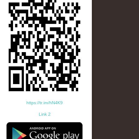
https://tr.im/hN4K9
Link 2
standard-icon-googleplay-app-store.png