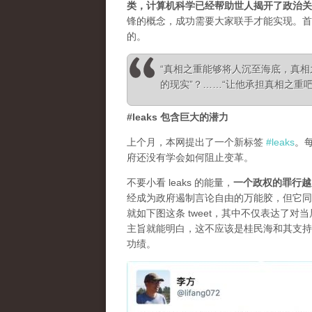
类，计算机科学已经帮助世人揭开了政治关
锋的概念，成功需要大家联手才能实现。首
的。
“真相之重能够将人沉至海底，真
的现实”？……“让他承担真相之重吧！”—— Ale
#leaks 包含巨大的潜力
上个月，本网提出了一个新标签
#leaks
。
府还没有学会如何阻止变革。
不要小看 leaks 的能量，
一个政权的罪行越
经成为政府遏制言论自由的万能胶，但它同
就如下图这条 tweet，其中不仅表达了
主旨就能明白，这不应该是桂民海和其支持
功绩。