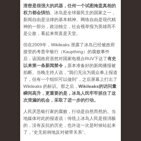
泄密是很强大的武器，任何一个试图掩盖真相的
权力都会惧怕
。
冰岛是全球最民主的国家之一，
新闻自由是法律的基本精神、网络自由是现代精
神的一部分，政治独立，社会视举报为英雄而不
是公敌，看起来简直是天堂。
但在2009年，Wikileaks 泄露了冰岛已经被政府
接管的考普辛银行（Kaupthing）的腐败事件
后，该国政府居然对国家电视台RUV下达了
有史
以来第一条新闻禁令
，
原本准备好的新闻播报被
掐断。当晚主持人说，“我们无法为观众奉上报道
了，但有一个组织可以做到”，之后屏幕上打出了
Wikileaks 的标识。那之后，
Wikileaks的访问量
瞬间高升，更重要的是，冰岛人民牢牢抓住了这
次泄漏的机会，采取了进一步的行动。
人民厌恶银行家的腐败，行动是自然而然的。当
地媒体对此的报道说：传统上冰岛人民是很消极
的，没有反抗的历史，也许这一次是时候站起来
了，“史无前例地反对裙带关系”。