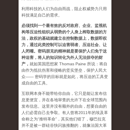
利用科技的人们为自由而战，阻止权威势力只用
科技满足自己的需求。
必须找到一个最有效的反对政府、企业、监视机
构等压迫性组织从弱势的个人身上榨取数据的方
法，政权的基础就建立在控制数据上，数据即权
力，通过此类控制可以迫害弱者、压迫社会、让
人闭嘴。密码朋克的精神就是要保护人们免于这
种迫害，将人的知识转化为外人无法掠夺的财
产
，
就如英国思想家 Thomas Paine 所说：将自
由作为抵抗伤害和侵略的坚实堡垒，保护人民大
众—— 密码学的目标就是如此，将压迫的工具变
成自由的工具。
互联网本身不能带给你自由，它只是能让发布信
息更便宜，并在各地审查的允许下在全球范围内
发布信息。这里并没有额外的自由，想要自由的
人们必需自己去争取。有人曾将2011年的埃及革
命称之为“推特革命”，其实他们错了，穆巴拉克
并不是被一群硅谷快闪族推翻的，就像法国大革