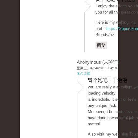
I enjoy the efforts you 
you for all the great con
Here is my weblog; <a
href="
https://Superexa
Bread</a>
回复
Anonymous (未验证)
星期三, 04/24/2019 - 04:18
永久连接
冒个泡吧！ | 泡泡
you are really a excellent w
loading velocity
is incredible. It sort of feel
any unique trick.
Moreover, The contents are
have done a wonderful job o
matter!
Also visit my web blog Top 