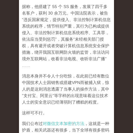
据称，他搭建了 55 个 SS 服务，发展了四千多
名客户，获利 30 余万元。中国法院表示，被告
“违反国家规定，提供侵入、非法控制计算机信息
系统的程序，情节特别严重，其行为已构成提供
侵入、非法控制计算机信息系统程序、工具罪，
依法应当受到惩罚”，其服务“未经相关部门授
权，具有避开或者突破计算机信息系统安全保护
措施，绕开我国互联网防火墙的监管，非法访问
境外互联网站，收看非法电视、收听非法广播”
……
消息本身并不令人十分吃惊，在此前已经有数位
中国技术人士因销售或搭建VPN而被捕入狱，惊
人的是这则消息透露了当事人的操作方法，其中
“支付宝、阿里云”等字样的出现意味着这位技术
人士的安全意识已经薄弱到了糟糕的程度。
这样可不行。
我们公布过
对微信文本加密的方法
，这就是一种
护盾，相关武器还有很多，当下全球有很多密码