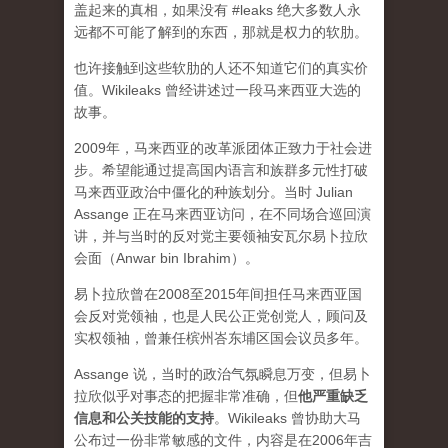
盖起来的真相，如果没有 #leaks 绝大多数人永
远都不可能了解到的东西，那就是权力的软肋。
也许接触到这些软肋的人还不知道它们的真实价
值。Wikileaks 曾经讲述过一段马来西亚大选的
故事。
2009年，马来西亚的改革派团体正致力于社会进
步。希望能通过提高国内语言和族群多元性打破
马来西亚政治中僵化的种族划分。当时 Julian
Assange 正在马来西亚访问，在不同场合巡回演
讲，并与当时的反对党主要领袖安瓦尔易卜拉欣
会面（Anwar bin Ibrahim）。
易卜拉欣曾在2008至2015年间担任马来西亚国
会反对党领袖，也是人民公正党创党人，顾问及
实权领袖，曾兼任槟州峇东埔区国会议员多年。
Assange 说，当时的政治气氛瞬息万变，但易卜
拉欣似乎对事态的把握非常准确，但
他严重缺乏
信息和公关技能的支持
。Wikileaks 曾协助大马
公布过一份非常敏感的文件，内容是在2006年吉