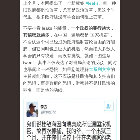
上个月，本网提出了一个新标签
#leaks
。每一种
旧政府都惧怕改革，尤其是政治改革，但这个时
代里，很多政府还没有学会如何阻止变革。
不要小看 leaks 的能量，
一个政权的罪行越大，
其秘密就越多
，在中国，遍地都是“国家机密”，
不否认这个词已经成为政府遏制言论自由的万能
胶，但它同时也是巨大的机遇，然而绝大多数人
学会的只有绕避，而没有挑战。就如下图这条
tweet，其中不仅表达了对当局言论的反驳，同时
也暴露出一种恐惧。如果您能理解
本系列文章
的
主旨就能明白，这不应该是桂民海和其支持者们
的恐惧，而是政府的恐惧，泄密并不是桂民海的
罪名，而是他的功绩。