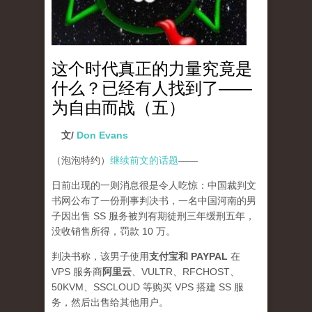
这个时代真正的力量究竟是
什么？已经有人找到了——
为自由而战（五）
文/
Don Evans
（泡泡特约）
继续前文的话题
——
日前出现的一则消息很是令人吃惊：中国裁判文
书网公布了一份刑事判决书，一名中国河南的男
子因出售 SS 服务被判有期徒刑三年缓刑五年，
没收销售所得，罚款 10 万。
判决书称，该男子使用
支付宝和 PAYPAL
在
VPS 服务商
阿里云
、VULTR、RFCHOST、
50KVM、SSCLOUD 等购买 VPS 搭建 SS 服
务，然后出售给其他用户。