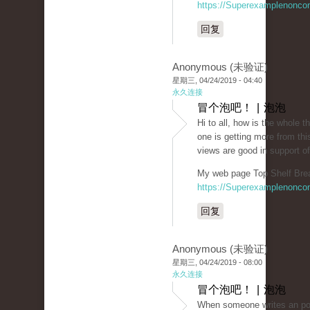
https://Superexamplenonco
回复
Anonymous (未验证)
星期三, 04/24/2019 - 04:40
永久连接
冒个泡吧！ | 泡泡
Hi to all, how is the whole th
one is getting more from thi
views are good in support o
My web page Top Shelf Bre
https://Superexamplenonco
回复
Anonymous (未验证)
星期三, 04/24/2019 - 08:00
永久连接
冒个泡吧！ | 泡泡
When someone writes an po