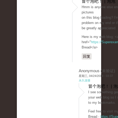
冒个泡吧！ | 泡泡
Hmm is anyone else enc
pictures
on this blog loading? I'm 
problem on my end or if
be greatly appreciated.
Here is my web blog; <
href="
https://Superexa
Bread</a>
回复
Anonymous (未验证)
星期三, 04/24/2019 - 03:37
永久连接
冒个泡吧！ | 
I see something gen
your web blog so I
to my bookmarks.
Feel free to visit 
Bread -
https://Su