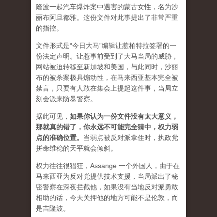
隆波一起汽车爆炸案中遇害的蒙古女性，名为沙
丽布阿旦都雅。这份文件对此事提出了非常严重
的指控。
文件形式是“今日大马”编辑让惹柏特拉签署的一
份法定声明。让惹事前受到了大马当局的威胁，
网站被迫转移至新加坡和美国，与此同时，沙丽
布的被杀案极具煽动性，在马来西亚基本完全被
禁言，只要有人敢在集会上提起这件事，当局立
刻会派来防暴警察。
据此可见，
如果你认为一份文件没有太大意义，
那就真的错了，你永远不可能完全猜中，权力弱
点的准确位置
。
当弱点被反对派拿住时，执政党
拼命维稳的天平就会倾斜。
权力往往很猖狂，Assange 一个外国人，由于在
马来西亚为反对党提供技术支援，当局派出了秘
密警察在深夜拦截他，如果没有当地反对派勇敢
相助的话，今天关押他的地方可能不是伦敦，而
是吉隆波。