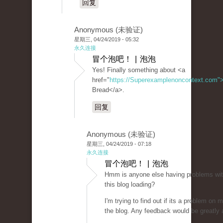
回复
Anonymous (未验证)
星期三, 04/24/2019 - 05:32
永久连接
冒个泡吧！ | 泡泡
Yes! Finally something about <a
href="
https://Superexamplenoncontext.com"
Bread</a>.
回复
Anonymous (未验证)
星期三, 04/24/2019 - 07:18
永久连接
冒个泡吧！ | 泡泡
Hmm is anyone else having problems wit
this blog loading?
I'm trying to find out if its a problem on my
the blog. Any feedback would be greatly 