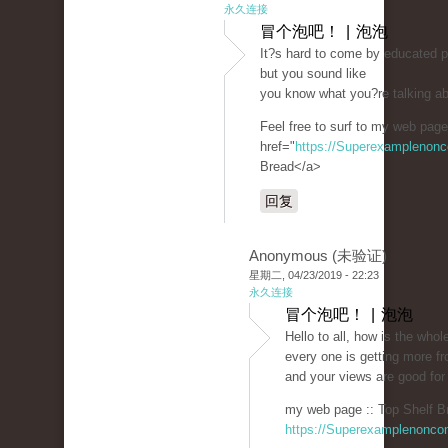
永久连接
冒个泡吧！ | 泡泡
It?s hard to come by educated p
but you sound like
you know what you?re talking a
Feel free to surf to my web page
href="
https://Superexamplenon
Bread</a>
回复
Anonymous (未验证)
星期二, 04/23/2019 - 22:23
永久连接
冒个泡吧！ | 泡泡
Hello to all, how is the whole
every one is getting more f
and your views are good for
my web page :: Top Shelf B
https://Superexamplenonco