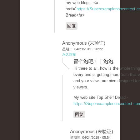
my web blog :: <a
href="
https://Superexamplenoncontext.
Bread</a>
回复
Anonymous (未验证)
星期二, 04/23/2019 - 20:22
永久连接
冒个泡吧！ | 泡泡
Hi there to all, how is the whole thing
every one is getting more from this w
and your views are nice designed fo
viewers.
My web site Top Shelf Bread -
https://Superexamplenoncontext.co
回复
Anonymous (未验证)
星期三, 04/24/2019 - 05:54