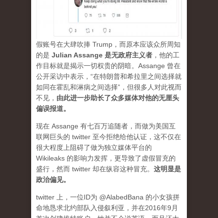
假账号在大肆吹捧 Trump，而原本应该众所周知
的是
Julian Assange 是无政府主义者
，他的工
作目标就是揭示一切权贵的阴暗。Assange 曾在
公开采访中表示，“在特朗普和希拉里之间选择就
如同在霍乱和淋病之间选择”，但很多人对此视而
不见，
由此进一步助长了众多媒体对他的无厘头
偏误报道。
现在 Assange 有七百万追随者，而做为美国互
联网巨头的 twitter 至今拒绝给他认证，这不仅在
很大程度上阻碍了做为独立媒体平台的
Wikileaks 的影响力发挥，更导致了虚假冒充的
盛行，然而 twitter 却在纵容这种冒充。
这明显是
政治偏见。
twitter 上，一位ID为 @AlabedBana 的小女孩拼
命地恳求北约部队入侵叙利亚，并在2016年9月