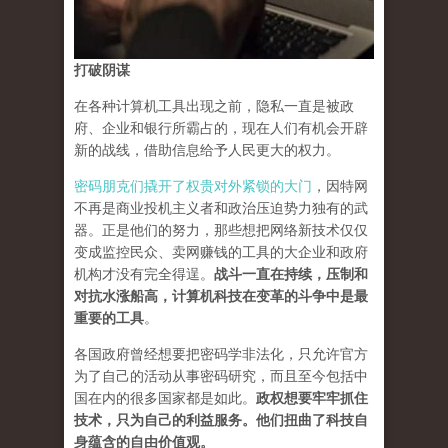
打破阴谋
在各种计算机工具出现之前，隐私一直是被政
府、企业和银行所霸占的，现在人们有机会开辟
新的战线，借助信息给予人民更大的权力。
密码朋克们撬开了权贵对外紧锁的大门
，因特网
不再是商业投机主义者和政治压迫势力独有的武
器。正是他们的努力，那些想把网络新技术仅仅
变成监控民众、卖网赚钱的工具的大企业和政府
机构才没有完全得逞。
战斗一直在持续，压制和
对抗水涨船高，计算机科技在变革的斗争中是最
重要的工具
。
各国政府曾经想要把密码学非法化，只允许官方
为了自己的活动从事密码研究，而且至今包括中
国在内的很多国家都是如此。
政权想要牢牢抓住
技术，只为自己的利益服务。他们扭曲了科技自
身蕴含的自由价值观。