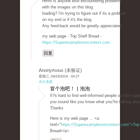
Hmm is anyone else encountering problems
with the images on this blog
loading? I'm trying to figure out if its a problem
on my end or if it's the blog.
Any feed-back would be greatly appreciated.
my web page - Top Shelf Bread -
https://Superexamplenoncontext.com
回复
Anonymous (未验证)
星期三, 04/24/2019 - 04:27
永久连接
冒个泡吧！ | 泡泡
It?s hard to find well-informed people on this subj
you sound like you know what you?re talking abou
Thanks
Here is my web page ... <a
href="
https://Superexamplenoncontext.com">Top
Bread</a>