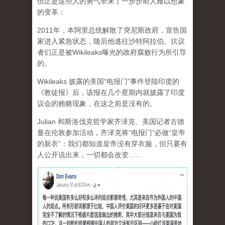
但正是这些人的勇气带来了一步步前人难以想象
的变革：
2011年，本阿里总统解散了突尼斯政府，宣告国
家进入紧急状态，随后他逃往沙特阿拉伯。抗议
者们正是被Wikileaks曝光的政府腐败行为所引导
的。
Wikileaks 披露的美国“电报门”事件登陆印度的
《教徒报》后，该报在几个星期内就披露了印度
议会的贿赂现象，在这之前是没有的。
Julian 和斯洛伐克哲学家齐泽克、美国记者古德
曼在伦敦参加活动，齐泽克将“电报门”必做“皇帝
的新衣”：我们都知道皇帝没有穿衣服，但只要有
人公开说出来，一切都会改变……