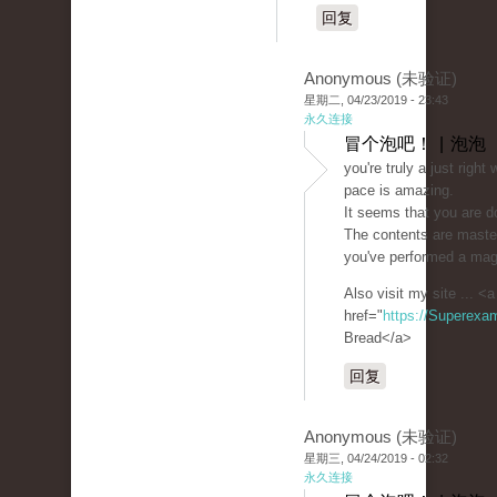
回复
Anonymous (未验证)
星期二, 04/23/2019 - 23:43
永久连接
冒个泡吧！ | 泡泡
you're truly a just righ
pace is amazing.
It seems that you are do
The contents are maste
you've performed a magni
Also visit my site ... <a
href="
https://Superexa
Bread</a>
回复
Anonymous (未验证)
星期三, 04/24/2019 - 02:32
永久连接