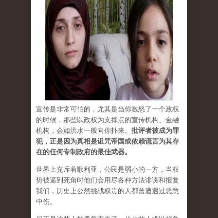
宣传是非常可怕的，尤其是当你激怒了一个政权
的时候，那些以政权为支撑点的宣传机构、金融
机构，会如洪水一般向你扑来。
批评者被成为罪
犯，正是因为真相是诅咒帝国或依赖谎言为其存
在的任何专制政府的最佳武器。
世界上充斥着歌利亚，公民是弱小的一方，当权
势被逼到死角时他们会用尽各种方法诽谤和报复
我们，历史上公然挑战权贵的人都曾遭遇过恶意
中伤。