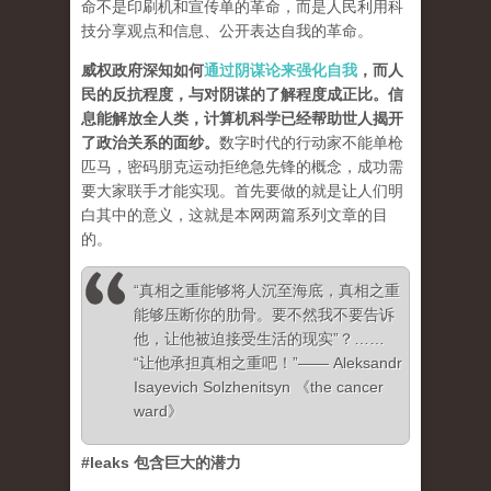
命不是印刷机和宣传单的革命，而是人民利用科
技分享观点和信息、公开表达自我的革命。
威权政府深知如何
通过阴谋论来强化自我
，而人
民的反抗程度，与对阴谋的了解程度成正比。信
息能解放全人类，计算机科学已经帮助世人揭开
了政治关系的面纱
。
数字时代的行动家不能单枪
匹马，密码朋克运动拒绝急先锋的概念，成功需
要大家联手才能实现。首先要做的就是让人们明
白其中的意义，这就是本网两篇系列文章的目
的。
“真相之重能够将人沉至海底，真相之重
能够压断你的肋骨。要不然我不要告诉
他，让他被迫接受生活的现实”？……
“让他承担真相之重吧！”—— Aleksandr
Isayevich Solzhenitsyn 《the cancer
ward》
#leaks 包含巨大的潜力