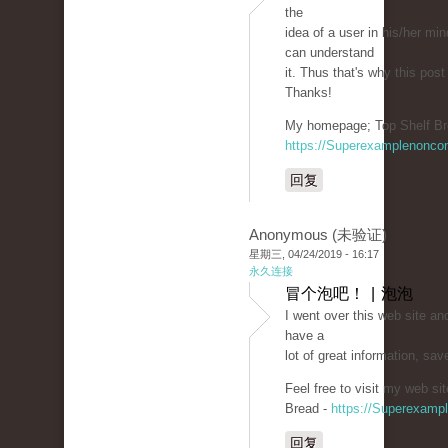
the
idea of a user in his/her mi
can understand
it. Thus that's why this pos
Thanks!
My homepage; Top Shelf Br
https://Superexamplenonco
回复
Anonymous (未验证)
星期三, 04/24/2019 - 16:17
永久连接
冒个泡吧！ | 泡泡
I went over this web site an
have a
lot of great information, save
Feel free to visit my web sit
Bread -
https://Superexamp
回复