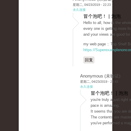
星期二, 04/23/2019 - 22:23
永久连接
冒个泡吧！ | 泡泡
Hello to all, how is the whole
every one is getting more f
and your views are good for
my web page :: Top Shelf B
https://Superexamplenonco
回复
Anonymous (未验证)
星期二, 04/23/2019 - 23:43
永久连接
冒个泡吧！ | 泡泡
you're truly a just righ
pace is amazing.
It seems that you are do
The contents are maste
you've performed a magni