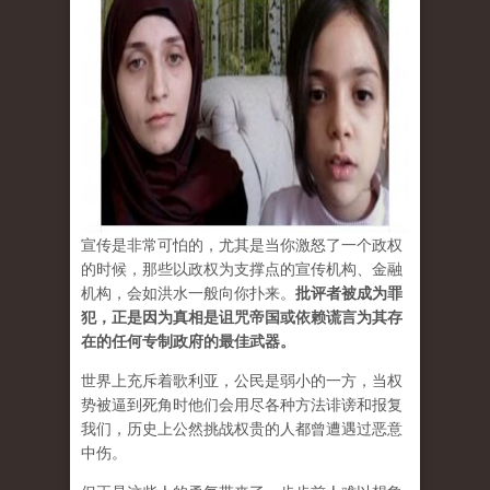
宣传是非常可怕的，尤其是当你激怒了一个政权
的时候，那些以政权为支撑点的宣传机构、金融
机构，会如洪水一般向你扑来。
批评者被成为罪
犯，正是因为真相是诅咒帝国或依赖谎言为其存
在的任何专制政府的最佳武器。
世界上充斥着歌利亚，公民是弱小的一方，当权
势被逼到死角时他们会用尽各种方法诽谤和报复
我们，历史上公然挑战权贵的人都曾遭遇过恶意
中伤。