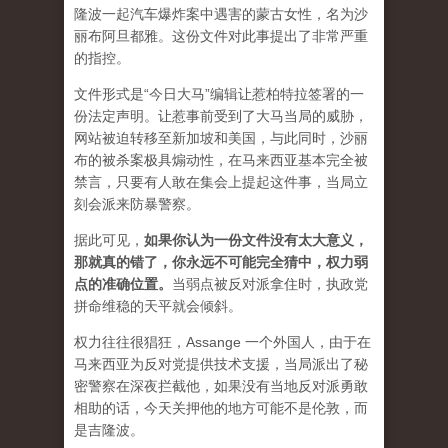
隆波一起汽车爆炸案中遇害的蒙古女性，名为沙
丽布阿旦都雅。这份文件对此事提出了非常严重
的指控。
文件形式是“今日大马”编辑让惹柏特拉签署的一
份法定声明。让惹事前受到了大马当局的威胁，
网站被迫转移至新加坡和美国，与此同时，沙丽
布的被杀案极具煽动性，在马来西亚基本完全被
禁言，只要有人敢在集会上提起这件事，当局立
刻会派来防暴警察。
据此可见，
如果你认为一份文件没有太大意义，
那就真的错了，你永远不可能完全猜中，权力弱
点的准确位置
。
当弱点被反对派拿住时，执政党
拼命维稳的天平就会倾斜。
权力往往很猖狂，Assange 一个外国人，由于在
马来西亚为反对党提供技术支援，当局派出了秘
密警察在深夜拦截他，如果没有当地反对派勇敢
相助的话，今天关押他的地方可能不是伦敦，而
是吉隆波。