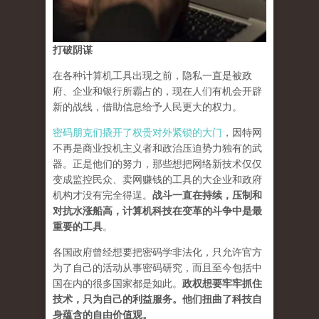
打破阴谋
在各种计算机工具出现之前，隐私一直是被政
府、企业和银行所霸占的，现在人们有机会开辟
新的战线，借助信息给予人民更大的权力。
密码朋克们撬开了权贵对外紧锁的大门
，因特网
不再是商业投机主义者和政治压迫势力独有的武
器。正是他们的努力，那些想把网络新技术仅仅
变成监控民众、卖网赚钱的工具的大企业和政府
机构才没有完全得逞。
战斗一直在持续，压制和
对抗水涨船高，计算机科技在变革的斗争中是最
重要的工具
。
各国政府曾经想要把密码学非法化，只允许官方
为了自己的活动从事密码研究，而且至今包括中
国在内的很多国家都是如此。
政权想要牢牢抓住
技术，只为自己的利益服务。他们扭曲了科技自
身蕴含的自由价值观。