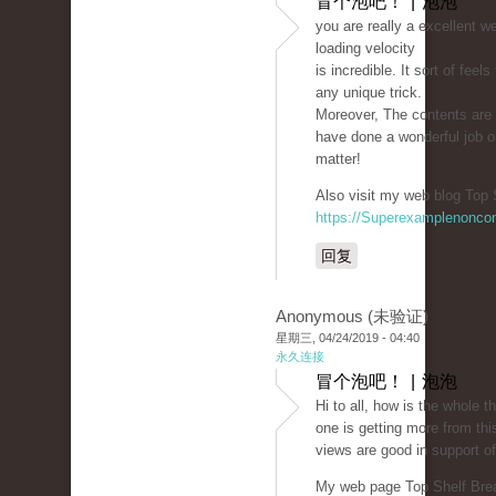
冒个泡吧！ | 泡泡
you are really a excellent w
loading velocity
is incredible. It sort of feel
any unique trick.
Moreover, The contents are
have done a wonderful job o
matter!
Also visit my web blog Top 
https://Superexamplenonco
回复
Anonymous (未验证)
星期三, 04/24/2019 - 04:40
永久连接
冒个泡吧！ | 泡泡
Hi to all, how is the whole th
one is getting more from thi
views are good in support o
My web page Top Shelf Bre