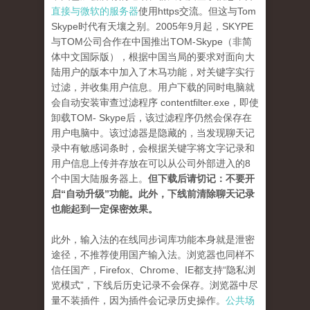
直接与微软的服务器
使用https交流。但这与Tom
Skype时代有天壤之别。2005年9月起，SKYPE
与TOM公司合作在中国推出TOM-Skype（非简
体中文国际版），根据中国当局的要求对面向大
陆用户的版本中加入了木马功能，对关键字实行
过滤，并收集用户信息。用户下载的同时电脑就
会自动安装审查过滤程序 contentfilter.exe，即使
卸载TOM- Skype后，该过滤程序仍然会保存在
用户电脑中。该过滤器是隐藏的，当发现聊天记
录中有敏感词条时，会根据关键字将文字记录和
用户信息上传并存放在可以从公司外部进入的8
个中国大陆服务器上。
但下载后请切记：不要开
启“自动升级”功能。此外，下线前清除聊天记录
也能起到一定保密效果。
此外，输入法的在线同步词库功能本身就是泄密
途径，不推荐使用国产输入法。浏览器也同样不
信任国产，Firefox、Chrome、IE都支持“隐私浏
览模式”，下线后历史记录不会保存。浏览器中尽
量不装插件，因为插件会记录历史操作。
公共场