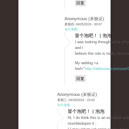
回复
Anonymous (未验证)
星期四, 04/25/2019 - 00:07
永久连接
冒个泡吧！ | 泡泡
I was looking through some of yo
and I
believe this site is really inform
My weblog <a
href="
http://oblosvita.com/user/
回复
Anonymous (未验证)
星期三, 04/24/2019 - 23:42
永久连接
冒个泡吧！ | 泡泡
Hi, I do think this is an excellent web
stumbledupon it ;