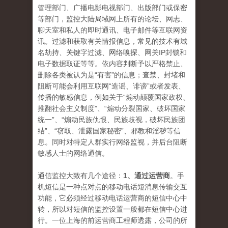
管理部门、广播电影电视部门、出版部门或保密
等部门，监控大陆局域网上所有的论坛、网志、
聊天室和私人的即时通讯、电子邮件等互联网资
讯。过滤和获取有关情报信息，常见的技术有域
名劫持、关键字过滤、网络嗅探、网关IP封锁和
电子数据取证等等。依内容判断予以严格禁止、
删除各类被认为是“有害”的信息；查禁、封堵和
阻断可能会利用互联网“造谣、诽谤”或者发表、
传播的敏感信息，例如关于“煽动颠覆国家政权、
推翻社会主义制度”、“煽动分裂国家、破坏国家
统一”、“煽动民族仇恨、民族歧视，破坏民族团
结”、“窃取、泄露国家秘密”、邪教和淫秽等信
息。同时对特定人群实行网络监视，并后台阻断
敏感人士的网络通信。
通信监控大致有几个途径：
1、通过运营商
。手
机短信是一种点对点的移动电话短消息传输交互
功能，它必须经过移动电话运营商的短信中心中
转，所以对短信的监控设置一般都在短信中心进
行。一位上海的前运营商工程师透露，公司的所