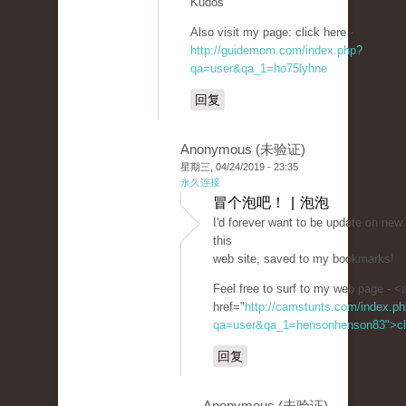
Kudos
Also visit my page: click here -
http://guidemom.com/index.php?
qa=user&qa_1=ho75lyhne
回复
Anonymous (未验证)
星期三, 04/24/2019 - 23:35
永久连接
冒个泡吧！ | 泡泡
I'd forever want to be update on new
this
web site, saved to my bookmarks!
Feel free to surf to my web page - <
href="
http://camstunts.com/index.p
qa=user&qa_1=hensonhenson83">cl
回复
Anonymous (未验证)