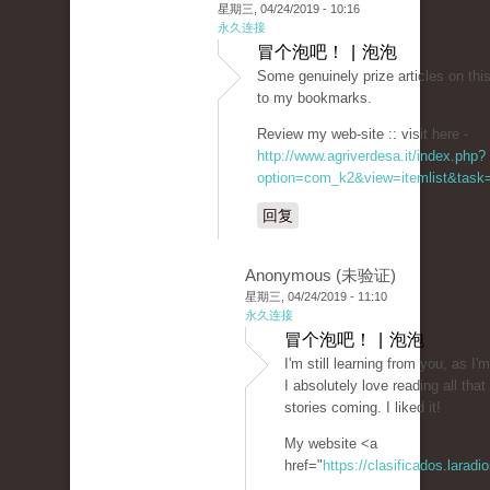
星期三, 04/24/2019 - 10:16
永久连接
冒个泡吧！ | 泡泡
Some genuinely prize articles on thi
to my bookmarks.
Review my web-site :: visit here -
http://www.agriverdesa.it/index.php?
option=com_k2&view=itemlist&task=
回复
Anonymous (未验证)
星期三, 04/24/2019 - 11:10
永久连接
冒个泡吧！ | 泡泡
I'm still learning from you, as I'
I absolutely love reading all tha
stories coming. I liked it!
My website <a
href="
https://clasificados.larad