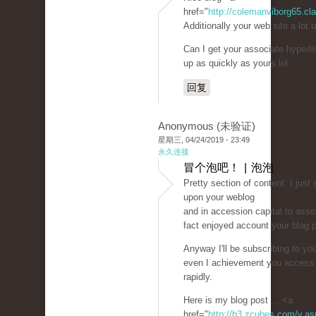
href="
http://colemanviborg65.cla
Additionally your web site a lot 
Can I get your associate hyperli
up as quickly as yours lol
回复
Anonymous (未验证)
星期三, 04/24/2019 - 23:49
永久连接
冒个泡吧！ | 泡泡
Pretty section of content. I just
upon your weblog
and in accession capital to assert
fact enjoyed account your blog 
Anyway I'll be subscribing to yo
even I achievement you access 
rapidly.
Here is my blog post ... <a
href="
http://b3.zcubes.com/v.a