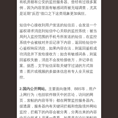
有机房都有公安的监控服务器。曾经有过很多案
例，因为内容里面有敏感词而被无端调查，尤其
是近期“反恐”借口之下这类现象更加疯狂。
短信中心接收到用户发送的短信后，会发送一个
鉴权请求消息到短信中心关联的监控系统：被当
局列入监控范围的手机号所发送的短信，在监控
系统中会被核对并后记录下内容，返回给短信中
心鉴权响应消息，如果内容合法，则返回鉴权成
功消息并下发给接收方；如含有敏感词条，则返
回鉴权失败，消息不会发给接收方，并记录在
案。据悉，文字短信采取关键字过滤的方式筛
查；图片或视频的多媒体信息有专人全天候监
控。
2.国内公开网站。
主要面向微博、BBS等，用户
上网行为（包括软件聊天中的言论，访问的网
页，发帖的内容等等）都在网警监控服务器内。
据透露，服务器内有关键词拦截和危险境外网站
监控，拦截下的内容会被分离，分离出来的内容
由后台技术人员逐一查看，如果是在论坛发帖的