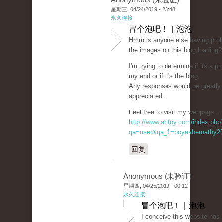
星期三, 04/24/2019 - 23:48
永久连接
冒个泡吧！ | 泡泡
Hmm is anyone else having pro
the images on this blog loading?
I'm trying to determine if its a p
my end or if it's the blog.
Any responses would be greatly
appreciated.
Feel free to visit my webpage ... 
http://www.artfoy.com/index.php
qa=user&qa_1=boyeabernathy2
回复
Anonymous (未验证)
星期四, 04/25/2019 - 00:12
永久连接
冒个泡吧！ | 泡泡
I conceive this website has