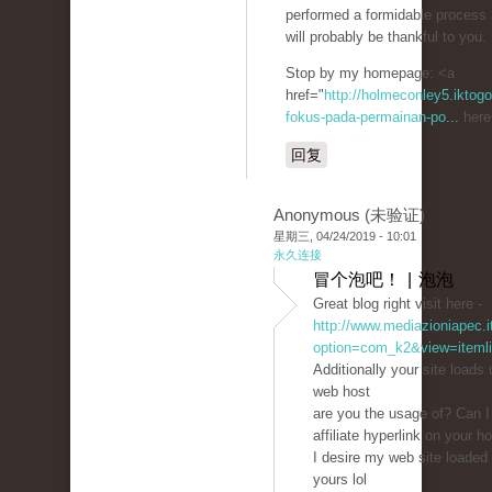
performed a formidable process
will probably be thankful to you.
Stop by my homepage: <a
href="
http://holmeconley5.iktog
fokus-pada-permainan-po...
here
回复
Anonymous (未验证)
星期三, 04/24/2019 - 10:01
永久连接
冒个泡吧！ | 泡泡
Great blog right visit here -
http://www.mediazioniapec.i
option=com_k2&view=itemli
Additionally your site loads
web host
are you the usage of? Can I
affiliate hyperlink on your h
I desire my web site loaded
yours lol