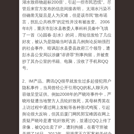
湖水致癌物超标200倍'，引起一些市民恐慌"。尽
管后来官方发布的信息间接表明， 太湖水污染不
但确凿无疑且是人为灾难，但是该市民"散布谣
言，扰乱公共秩序"的定性并没有被改变。 2006
年8月，重庆市彭水县教委人事科科员秦中飞填
了一首《沁园春·彭水》的词，用短信发给了几位
好友，被认为是隐喻当时该县几例舆论反响强烈
的社会事件、暗讽彭水县委县政府三个领导，遭
彭水县公安局以涉嫌"诽谤罪"刑事拘留，并被查
抄了其办公室的书籍、电脑，没收了手机和QQ
号。
2、IM产品。腾讯QQ很早就发生过多起侵犯用户
隐私事件，当局曾经公开引用QQ的私人聊天內
容做呈堂证供。例如2008年的严晓玲事件中，严
晓玲疑遭当地警方人员轮奸致死，其母林秀英在
上访过程中通过网上发帖等各种形式鸣冤，引起
舆论很大反响，但其后厦门网民郭宝峰因在网上
质疑严晓玲是遭“轮奸致死”的，並通过QQ上传了
录像，被QQ出卖了IP，遭到拘捕，在看守所被
关押了16日。2012年，因泄露王立军案相关侦办