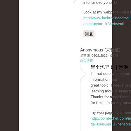
info for everyone :D.
Look at my webpage - visit 
http://www.lacittadinaagroa
option=com_k2&view=it...
回复
Anonymous (未验证)
星期四, 04/25/2019 - 00:45
永久连接
冒个泡吧！ | 泡泡
I'm not sure where you'r
information, but
great topic. I needs to
learning more or unders
Thanks for magnificent 
for this info for my miss
my web page - visit her
http://bomtechet.com/i
qa=user&qa_1=hensonv