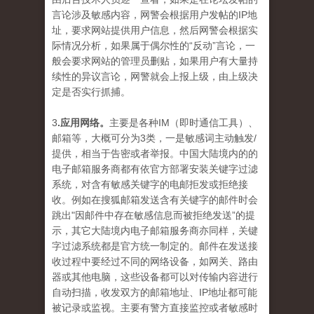
言论涉及敏感内容，网警会根据用户发帖的IP地
址，要求网站提供用户信息，然后网警会根据实
际情况分析，如果属于偶尔性的“反动”言论，一
般会要求网站的管理员删贴，如果用户有大量持
续性的异议言论，网警就会上报上级，由上级决
定是否实行抓捕。
3
.应用网络。
主要是各种IM（即时通信工具）、
邮箱等，大概可分为3类，一是敏感词主动触发/
提供，相当于告密或者举报。中国大陆境内的的
电子邮箱服务商都有依官方部署安装关键字过滤
系统，对含有敏感关键字的电邮拒发或拒绝接
收。例如在搜狐邮箱发送含有关键字的邮件时会
跳出"因邮件中存在敏感信息而被拒绝发送”的提
示，其它大陆境内电子邮箱服务商亦同样，关键
字过滤系统都是官方统一制定的。邮件在发送接
收过程中要经过不同的网络设备，如网关、路由
器或其他电脑，这些设备都可以对传输内容进行
自动扫描，收发双方的邮箱地址、IP地址都可能
被记录或监视。主要有警方直接监控或者敏感时