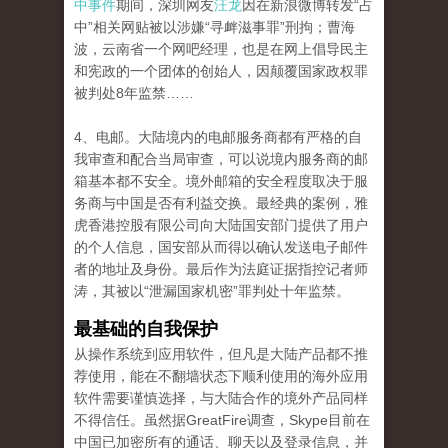
中事件
期间，深圳网友
汪龙
因在新浪微博转发“占
中”相关网贴被以涉嫌“寻衅滋事罪”刑拘；曹海
波，云南省一个网吧经理，也是在网上倡导民主
和宪政的一个团体的创始人，因颠覆国家政权罪
被判处8年监禁……
4、电邮。大陆境内的电邮服务商都有严格的自
我审查和配合当局审查，可以说境内服务商的邮
箱基本都不安全。境外邮箱的安全程度取决于服
务商与中国是否有利益交换。最经典的案例，雅
虎香港控股有限公司向大陆国安部门提供了用户
的个人信息，国安部从而得以确认发送电子邮件
者的地址及身份。最后作为法庭证据指控记者师
涛，其被以“泄漏国家机密”罪判处十年监禁。
最基础的自我保护
从操作系统到应用软件，但凡是大陆产品都不推
荐使用，能在不翻墙状态下顺利使用的海外应用
软件需要谨慎选择，与大陆合作的境外产品同样
不得信任。虽然据GreatFire调查，Skype目前在
中国已加密所有的通话、聊天以及登录信息，并