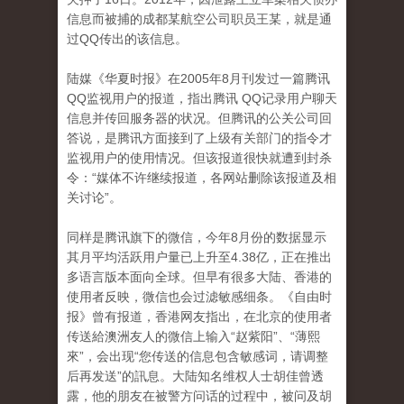
信息而被捕的成都某航空公司职员王某，就是通
过QQ传出的该信息。
陆媒《华夏时报》在2005年8月刊发过一篇腾讯
QQ监视用户的报道，指出腾讯 QQ记录用户聊天
信息并传回服务器的状况。但腾讯的公关公司回
答说，是腾讯方面接到了上级有关部门的指令才
监视用户的使用情况。但该报道很快就遭到封杀
令：“媒体不许继续报道，各网站删除该报道及相
关讨论”。
同样是腾讯旗下的微信，今年8月份的数据显示
其月平均活跃用户量已上升至4.38亿，正在推出
多语言版本面向全球。但早有很多大陆、香港的
使用者反映，微信也会过滤敏感细条。《自由时
报》曾有报道，香港网友指出，在北京的使用者
传送給澳洲友人的微信上输入“赵紫阳”、“薄熙
來”，会出现“您传送的信息包含敏感词，请调整
后再发送”的訊息。大陆知名维权人士胡佳曾透
露，他的朋友在被警方问话的过程中，被问及胡