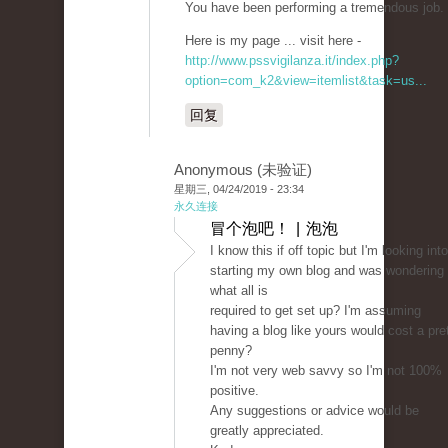
You have been performing a tremendous job.
Here is my page ... visit here -
http://www.pssvigilanza.it/index.php?
option=com_k2&view=itemlist&task=us...
回复
Anonymous (未验证)
星期三, 04/24/2019 - 23:34
永久连接
冒个泡吧！ | 泡泡
I know this if off topic but I'm looking into
starting my own blog and was wondering
what all is
required to get set up? I'm assuming
having a blog like yours would cost a pre
penny?
I'm not very web savvy so I'm not 100%
positive.
Any suggestions or advice would be
greatly appreciated.