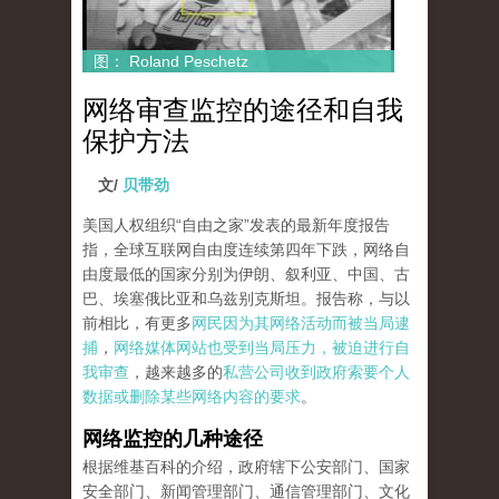
图： Roland Peschetz
网络审查监控的途径和自我
保护方法
文/
贝带劲
美国人权组织“自由之家”发表的最新年度报告
指，全球互联网自由度连续第四年下跌，网络自
由度最低的国家分别为伊朗、叙利亚、中国、古
巴、埃塞俄比亚和乌兹别克斯坦。报告称，与以
前相比，有更多
网民因为其网络活动而被当局逮
捕
，
网络媒体网站也受到当局压力，被迫进行自
我审查
，越来越多的
私营公司收到政府索要个人
数据或删除某些网络内容的要求
。
网络监控的几种途径
根据维基百科的介绍，政府辖下公安部门、国家
安全部门、新闻管理部门、通信管理部门、文化