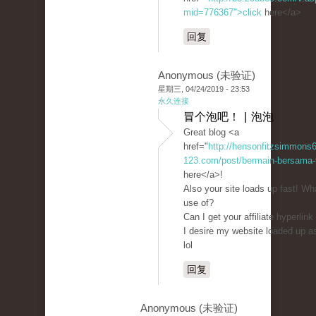
mid=776367">click
here</a>
回复
Anonymous (未验证)
星期三, 04/24/2019 - 23:53
永久连接
冒个泡吧！ | 泡泡
Great blog <a
href="
http://hensonfitzsimmons
123.com/post/bermain-bersama-t
here</a>!
Also your site loads up fast! Wh
use of?
Can I get your affiliate hyperlink
I desire my website loaded up a
lol
回复
Anonymous (未验证)