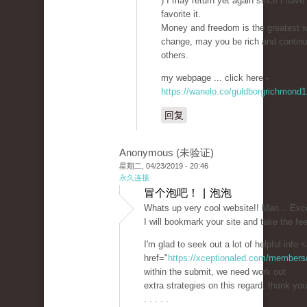
) I may return yet again since i hav
favorite it.
Money and freedom is the greatest 
change, may you be rich and continu
others.
my webpage ... click here -
https://wanelo.co/guldborgrichmond1
回复
Anonymous (未验证)
星期二, 04/23/2019 - 20:46
永久连接
冒个泡吧！ | 泡泡
Whats up very cool website!! Man .. Exce
I will bookmark your site and take the fe
I'm glad to seek out a lot of helpful info 
href="
https://xceptionaled.com/members/
within the submit, we need work out
extra strategies on this regard, thank you
. . . . .