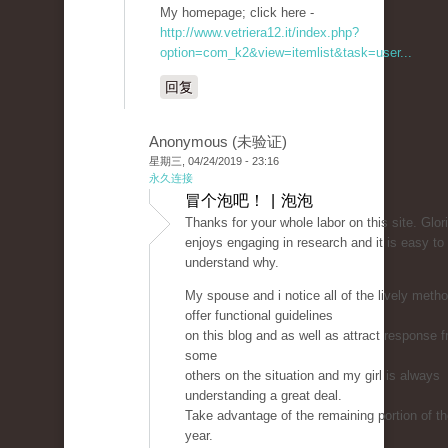
My homepage; click here -
http://www.vetriera12.it/index.php?
option=com_k2&view=itemlist&task=user...
回复
Anonymous (未验证)
星期三, 04/24/2019 - 23:16
永久连接
冒个泡吧！ | 泡泡
Thanks for your whole labor on this site. Glor
enjoys engaging in research and it is easy to
understand why.
My spouse and i notice all of the lively meth
offer functional guidelines
on this blog and as well as attract response 
some
others on the situation and my girl is always
understanding a great deal.
Take advantage of the remaining portion of t
year.