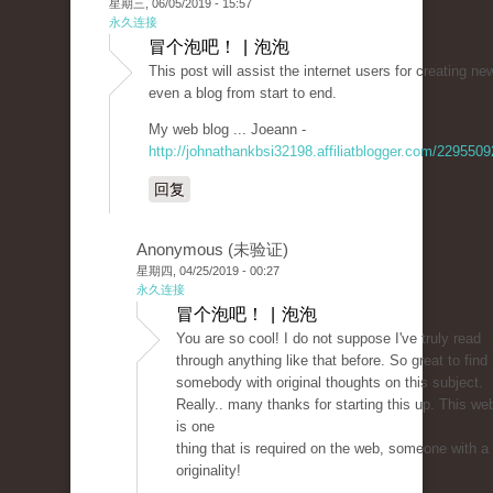
星期三, 06/05/2019 - 15:57
永久连接
冒个泡吧！ | 泡泡
This post will assist the internet users for creating ne
even a blog from start to end.
My web blog ... Joeann -
http://johnathankbsi32198.affiliatblogger.com/2295509
回复
Anonymous (未验证)
星期四, 04/25/2019 - 00:27
永久连接
冒个泡吧！ | 泡泡
You are so cool! I do not suppose I've truly read
through anything like that before. So great to find
somebody with original thoughts on this subject.
Really.. many thanks for starting this up. This we
is one
thing that is required on the web, someone with a l
originality!