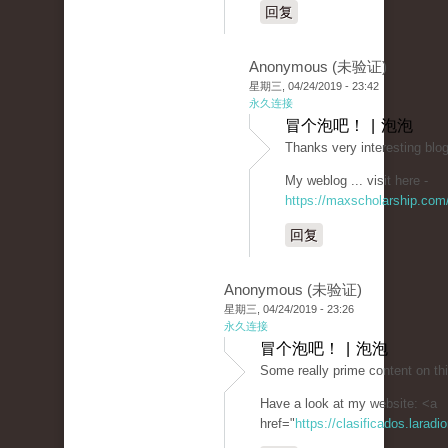
回复
Anonymous (未验证)
星期三, 04/24/2019 - 23:42
永久连接
冒个泡吧！ | 泡泡
Thanks very interesting blog
My weblog ... visit here -
https://maxscholarship.com
回复
Anonymous (未验证)
星期三, 04/24/2019 - 23:26
永久连接
冒个泡吧！ | 泡泡
Some really prime content on this
Have a look at my website: <a
href="
https://clasificados.larad