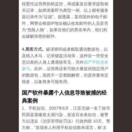
段委托运营商协助监控，再或案发后要求提取相
关记录，如师涛案即为典型一例。以上都有服务
器记录作为“证据”。据透露，某些国外的电子邮
件，网警会根据IP地址确认收发邮件的人员是否
为“危险人物”，如果在他们的黑名单内，他们则
会破解加密的邮件。
4.黑客方式。
破译密码或者截取通信数据包，以
及植入木马，记录键盘活动等，这种在一些安全
意识差的人身上遭遇较常见，另外
国产手机也有
参与
。此外，运营商还有可能大量提供指定用户
的数据包，虽然不一定都能解密，但是存量肯定
很多，以备将来可能有用。
国产软件暴露个人信息导致被捕的经
典案例
1、手机短信。2007年6月，江苏无锡一名丁姓市
民因蓝藻爆发太湖污染，发送百余条短信，被警
方以违反《治安管理处罚法》行政拘留 10天。警
方称，"发现有人利用手机短信散布谣言，称'太