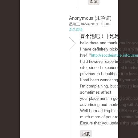
回复
Anonymous (未验证)
星期三, 04/24/2019 - 10:10
永久连接
冒个泡吧！ | 泡泡
hello there and thank you for you
I have definitely picked up anyt
href="
http://socdeistvie.info/use
I did however expertise several 
site, since I experienced to rel
previous to I could get it to load 
I had been wondering if your we
I'm complaining, but sluggish lo
sometimes affect
your placement in google and ca
advertising and marketing with 
Well I am adding this RSS to my
much more of your respective fa
Ensure that you update this aga
回复