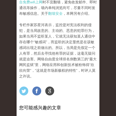
合免费wifi上网
时不宜翻墙，避免收发邮件、即时
通讯等操作，墙内单纯浏览尚可，尽量不同时发
布敏感信息。关于
翻墙安全
，本网另有介绍。
专栏作家苏星河表示，监控是对宪法权利的侵
犯，是当局故意的、主动的、恶意的犯罪行为，
如果当局不监听某人，它就无法获知某人通信中
存在哪个“敏感词”，而监听的决定显然是在该敏
感词出现之前做出的。所以，当局是先假定一个
人有罪，然后去寻找他有罪的证据，这毫无疑问
就是迫害。网络自由度全球排名倒数第三的“最大
网民监狱”里，网络应用和创新技术被粉饰得“欣
欣向荣”，“这就是市场新极权的特性”，时评人莫
之许说。
您可能感兴趣的文章