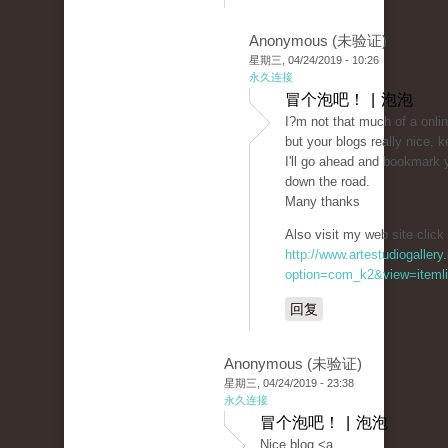
Anonymous (未验证)
星期三, 04/24/2019 - 10:26
永久连接
冒个泡吧！ | 泡泡
I?m not that much of a onli
but your blogs really nice, k
I'll go ahead and bookmark 
down the road.
Many thanks
Also visit my web site click 
http://www.artestudiogallery.
option=com_k2&view=itemlis
回复
Anonymous (未验证)
星期三, 04/24/2019 - 23:38
永久连接
冒个泡吧！ | 泡泡
Nice blog <a