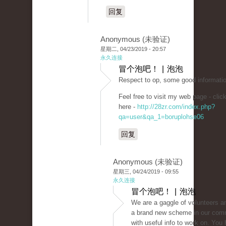
回复
Anonymous (未验证)
星期二, 04/23/2019 - 20:57
永久连接
冒个泡吧！ | 泡泡
Respect to op, some good informatio
Feel free to visit my web page - clic
here -
http://28zr.com/index.php?
qa=user&qa_1=boruplohse06
回复
Anonymous (未验证)
星期三, 04/24/2019 - 09:55
永久连接
冒个泡吧！ | 泡泡
We are a gaggle of volunteers an
a brand new scheme in our commu
with useful info to work on. You