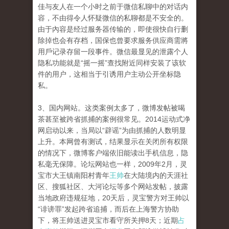
佳与友人在一个小时之前于微信私聊中的对话内
容，不由得令人怀疑微信的私聊都是不安全的。
由于內容是经过服务器传输的，即使很快自行删
除掉也会有存档，国保也曾要求服务供应商需將
用戶记录存留一段事件。微信最显见的泄露个人
隐私功能就是“摇一摇”查找附近同样安装了该软
件的用户，这相当于引诱用户主动公开坐标隐
私。
3、国内网站。这类案例太多了，微博发帖被喝
茶甚至被跨省抓捕的案例很常见。2014运动式净
网启动以来，当局以“辟谣”为由抓捕的人数明显
上升。本网曾有测试，结果显示在关闭所有权限
的情况下，微博客户端依旧能读出手机信息，隐
私毫无保障。论坛网站也一样，2009年2月，灵
宝市大王镇南阳村青年
王帅
在大陆境内的天涯社
区、搜狐社区、大河论坛等多个网站发帖，披露
当地政府违规征地，20天后，灵宝警方对王帅以
“诽谤罪”发起跨省追捕，而后在上海警方协助
下，将王帅送进灵宝市看守所关押8天；近期
占