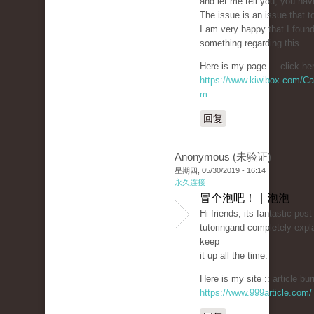
and let me tell you, you have
The issue is an issue that to
I am very happy that I found
something regarding this.
Here is my page ... click her
https://www.kiwibox.com/Ca
m...
回复
Anonymous (未验证)
星期四, 05/30/2019 - 16:14
永久连接
冒个泡吧！ | 泡泡
Hi friends, its fantastic pos
tutoringand completely expl
keep
it up all the time.
Here is my site :: article bur
https://www.999article.com/