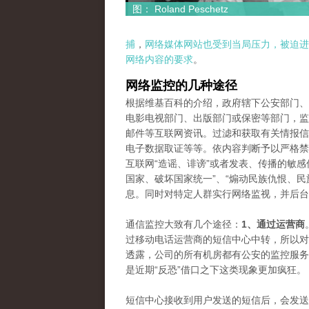
图： Roland Peschetz
捕
，
网络媒体网站也受到当局压力，被迫进
网络内容的要求
。
网络监控的几种途径
根据维基百科的介绍，政府辖下公安部门、
电影电视部门、出版部门或保密等部门，监
邮件等互联网资讯。过滤和获取有关情报信
电子数据取证等等。依内容判断予以严格禁
互联网“造谣、诽谤”或者发表、传播的敏感
国家、破坏国家统一”、“煽动民族仇恨、民
息。同时对特定人群实行网络监视，并后台
通信监控大致有几个途径：
1、通过运营商
过移动电话运营商的短信中心中转，所以对
透露，公司的所有机房都有公安的监控服务
是近期“反恐”借口之下这类现象更加疯狂。
短信中心接收到用户发送的短信后，会发送