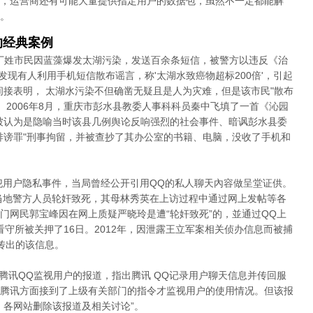
，运营商还有可能大量提供指定用户的数据包，虽然不一定都能解
。
的经典案例
名丁姓市民因蓝藻爆发太湖污染，发送百余条短信，被警方以违反《治
"发现有人利用手机短信散布谣言，称'太湖水致癌物超标200倍'，引起
间接表明， 太湖水污染不但确凿无疑且是人为灾难，但是该市民"散布
 2006年8月，重庆市彭水县教委人事科科员秦中飞填了一首《沁园
被认为是隐喻当时该县几例舆论反响强烈的社会事件、暗讽彭水县委
诽谤罪"刑事拘留，并被查抄了其办公室的书籍、电脑，没收了手机和
侵犯用户隐私事件，当局曾经公开引用QQ的私人聊天內容做呈堂证供。
遭当地警方人员轮奸致死，其母林秀英在上访过程中通过网上发帖等各
门网民郭宝峰因在网上质疑严晓玲是遭“轮奸致死”的，並通过QQ上
看守所被关押了16日。2012年，因泄露王立军案相关侦办信息而被捕
传出的该信息。
篇腾讯QQ监视用户的报道，指出腾讯 QQ记录用户聊天信息并传回服
腾讯方面接到了上级有关部门的指令才监视用户的使用情况。但该报
，各网站删除该报道及相关讨论”。