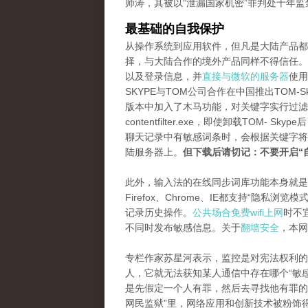
师涛，其被以“泄漏国家机密”罪判处十年监
最基础的自我保护
从操作系统到应用软件，但凡是大陆产品都
择，与大陆合作的境外产品同样不得信任。虽然
以及登录信息，并
直接与微软的服务器
使用
SKYPE与TOM公司合作在中国推出TOM
版本中加入了木马功能，对关键字实行过滤
contentfilter.exe，即使卸载TO
聊天记录中有敏感词条时，会根据关键字将
陆服务器上。
但下载后请切记：不要开启“
此外，输入法的在线同步词库功能本身就是
Firefox、Chrome、IE都支持“隐
记录历史操作。
公共场合免费wifi上网
时不
不同时发布敏感信息。关于
翻墙安全
，本网
专栏作家苏星河表示，监控是对宪法权利的
人，它就无法获知某人通信中存在哪个“敏
是先假定一个人有罪，然后去寻找他有罪的
网民监狱”里，网络应用和创新技术被粉饰得