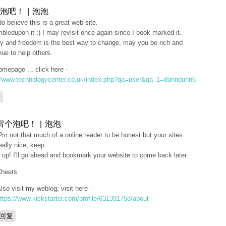
泡吧！ | 泡泡
 do believe this is a great web site.
mbledupon it ;) I may revisit once again since I book marked it.
 and freedom is the best way to change, may you be rich and
nue to help others.
mepage ... click here -
//www.technologycenter.co.uk/index.php?qa=user&qa_1=dunndunn6
复
冒个泡吧！ | 泡泡
?m not that much of a online reader to be honest but your sites
eally nice, keep
t up! I'll go ahead and bookmark your website to come back later.
heers
lso visit my weblog; visit here -
ttps://www.kickstarter.com/profile/631391758/about
回复