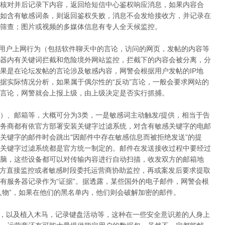
核对并后记录下内容，返回给短信中心鉴权响应消息，如果内容合
如含有敏感词条，则返回鉴权失败，消息不会发给接收方，并记录在
筛查；图片或视频的多媒体信息有专人全天候监控。
，用户上网行为（包括软件聊天中的言论，访问的网页，发帖的内容等
器内有关键词拦截和危险境外网站监控，拦截下的内容会被分离，分
果是在论坛发帖的言论涉及敏感内容，网警会根据用户发帖的IP地
据实际情况分析，如果属于偶尔性的“反动”言论，一般会要求网站的
言论，网警就会上报上级，由上级决定是否实行抓捕。
具）、邮箱等，大概可分为3类，一是敏感词主动触发/提供，相当于告
务商都有依官方部署安装关键字过滤系统，对含有敏感关键字的电邮
关键字的邮件时会跳出"因邮件中存在敏感信息而被拒绝发送”的提
关键字过滤系统都是官方统一制定的。邮件在发送接收过程中要经过
脑，这些设备都可以对传输内容进行自动扫描，收发双方的邮箱地
警方直接监控或者敏感时段委托运营商协助监控，再或案发后要求提取
有服务器记录作为“证据”。据透露，某些国外的电子邮件，网警会根
人物”，如果在他们的黑名单内，他们则会破解加密的邮件。
，以及植入木马，记录键盘活动等，这种在一些安全意识差的人身上