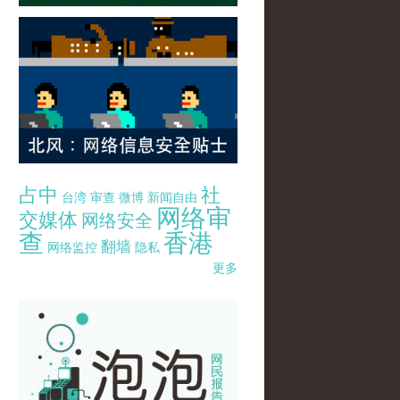
占中
社
台湾
审查
微博
新闻自由
网络审
交媒体
网络安全
查
香港
翻墙
网络监控
隐私
更多
pao-pao-banner-mirror-site-120814.jpg