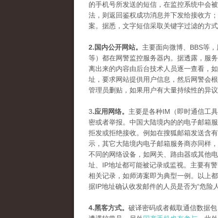
的手机号所发送的短信，在监控系统中会被
法，则返回鉴权成功消息并下发给接收方；
案。据悉，文字短信采取关键字过滤的方式
2.国内公开网站。
主要面向微博、BBS等
等）都在网警监控服务器内。据透露，服务
离出来的内容由后台技术人员逐一查看，如
址，要求网站提供用户信息，然后网警会根
管理员删贴，如果用户有大量持续性的异议
3
.应用网络。
主要是各种IM（即时通信工
密或者举报。中国大陆境内的的电子邮箱服
拒发或拒绝接收。例如在搜狐邮箱发送含有
示，其它大陆境内电子邮箱服务商亦同样，
不同的网络设备，如网关、路由器或其他电
址、IP地址都可能被记录或监视。主要有
相关记录，如师涛案即为典型一例。以上都
据IP地址确认收发邮件的人员是否为“危险
4.黑客方式。
破译密码或者截取通信数据包