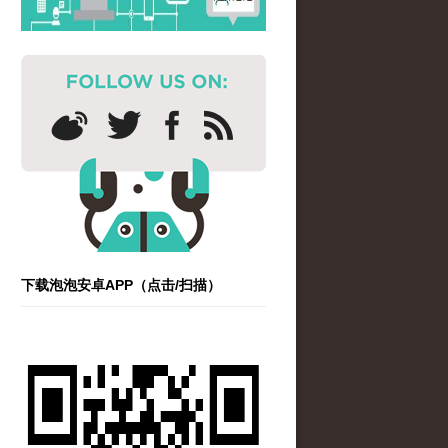
下载泡泡安卓APP（点击/扫描）