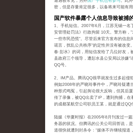
遭遇较常见，另外
国产手机也有参与
。此外
密，但是存量肯定很多，以备将来可能有用
国产软件暴露个人信息导致被捕
1、手机短信。2007年6月，江苏无锡一
安管理处罚法》行政拘留 10天。警方称，
一些市民恐慌"。尽管后来官方发布的信息
谣言，扰乱公共秩序"的定性并没有被改变。
春·彭水》的词，用短信发给了几位好友，
县政府三个领导，遭彭水县公安局以涉嫌"
QQ号。
2、IM产品。腾讯QQ很早就发生过多起
例如2008年的严晓玲事件中，严晓玲疑
种形式鸣冤，引起舆论很大反响，但其后厦
传了录像，被QQ出卖了IP，遭到拘捕，在
的成都某航空公司职员王某，就是通过QQ
陆媒《华夏时报》在2005年8月刊发过一
务器的状况。但腾讯的公关公司回答说，是
道很快就遭到封杀令：“媒体不许继续报道