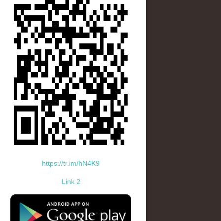
https://tr.im/hN4K9
Link 2
standard-icon-googleplay-app-store.png