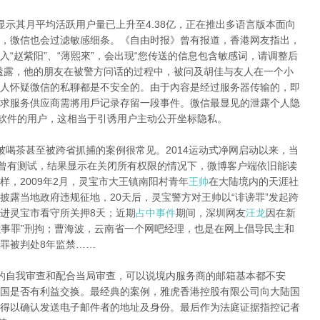
显示其月平均活跃用户量已上升至4.38亿，正在推出多语言版本面向
，微信也会过滤敏感细条。《自由时报》曾有报道，香港网友指出，
“赵紫阳”、“薄熙來”，会出现“您传送的信息包含敏感词，请调整后
透露，他的朋友在被警方问话的过程中，被问及胡佳与友人在一个小
人怀疑微信的私聊都是不安全的。由于內容是经过服务器传输的，即
求服务供应商需將用戶记录存留一段事件。微信最显见的泄露个人隐
该软件的用户，这相当于引诱用户主动公开坐标隐私。
被喝茶甚至被跨省抓捕的案例很常见。2014运动式净网启动以来，当
网曾有测试，结果显示在关闭所有权限的情况下，微博客户端依旧能读
，2009年2月，灵宝市大王镇南阳村青年
王帅
在大陆境内的天涯社
披露当地政府违规征地，20天后，灵宝警方对王帅以“诽谤罪”发起跨
进灵宝市看守所关押8天；近期
占中事件
期间，深圳网友
汪龙
因在新
滋事罪”刑拘；曹海波，云南省一个网吧经理，也是在网上倡导民主和
罪被判处8年监禁……
的自我审查和配合当局审查，可以说境内服务商的邮箱基本都不安
国是否有利益交换。最经典的案例，雅虎香港控股有限公司向大陆国
得以确认发送电子邮件者的地址及身份。最后作为法庭证据指控记者