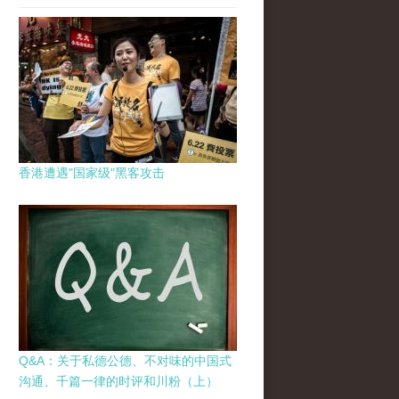
香港遭遇"国家级"黑客攻击
Q&A：关于私德公德、不对味的中国式
沟通、千篇一律的时评和川粉（上）