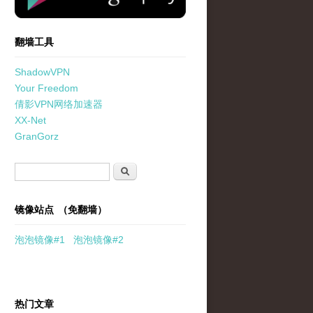
翻墙工具
ShadowVPN
Your Freedom
倩影VPN网络加速器
XX-Net
GranGorz
搜索表单
搜索
镜像站点 （免翻墙）
泡泡
镜像
#1
泡泡
镜像#2
热门文章