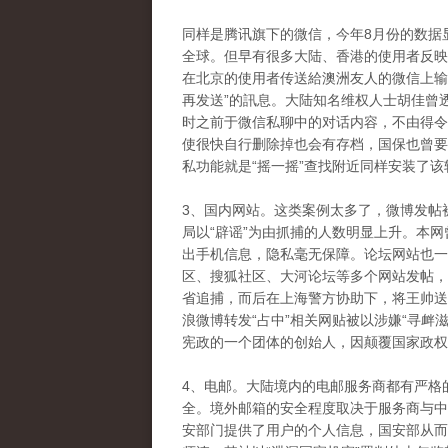
同样是腾讯旗下的微信，今年8月份的数据
全球。但早有很多大陆、香港的使用者反映
在北京的使用者传送給澳洲友人的微信上输入
再发送”的訊息。大陆知名维权人士胡佳曾
时之前于微信私聊中的对话内容，不由得令
使很快自行删除掉也会有存档，国保也曾要
私功能就是“摇一摇”查找附近同样安装了
3、国内网站。这类案例太多了，微博发帖
局以“辟谣”为由抓捕的人数明显上升。本
出手机信息，隐私毫无保障。论坛网站也一样
区、搜狐社区、大河论坛等多个网站发帖，
省追捕，而后在上海警方协助下，将王帅送
浪微博转发“占中”相关网贴被以涉嫌“寻衅
宪政的一个团体的创始人，因颠覆国家政权
4、电邮。大陆境内的电邮服务商都有严格
全。境外邮箱的安全程度取决于服务商与中
安部门提供了用户的个人信息，国安部从而