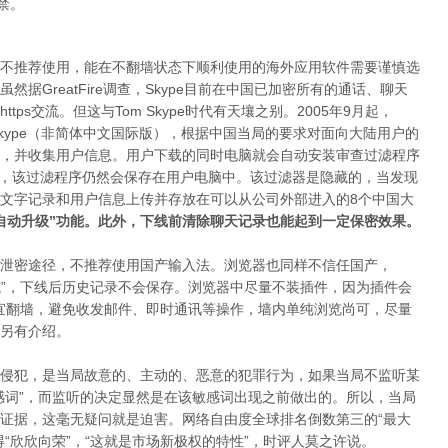
禁。
不推荐使用，能在不翻墙状态下顺利使用的海外应用软件需要谨慎选
据GreatFire调查，Skype目前在中国已加密所有的通话、聊天
https交流。但这与Tom Skype时代有天壤之别。2005年9月起，
-Skype（非简体中文国际版），根据中国当局的要求对面向大陆用户的
，并收集用户信息。用户下载的同时电脑就会自动安装审查过滤程序
M- Skype后，该过滤程序仍然会保存在用户电脑中。该过滤器是隐藏的，当发现
文字记录和用户信息上传并存放在可以从公司外部进入的8个中国大
自动升级”功能。此外，下线前清除聊天记录也能起到一定保密效果。
泄密途径，不推荐使用国产输入法。浏览器也同样不信任国产，
私浏览模式”，下线后历史记录不会保存。浏览器中尽量不装插件，因为插件会
宜翻墙，避免收发邮件、即时通讯等操作，墙内单纯浏览尚可，尽量
另有介绍。
侵犯，是当局故意的、主动的、恶意的犯罪行为，如果当局不监听某
感词”，而监听的决定显然是在该敏感词出现之前做出的。所以，当局
证据，这毫无疑问就是迫害。网络自由度全球排名倒数第三的“最大
“欣欣向荣”，“这就是市场新极权的特性”，时评人莫之许说。