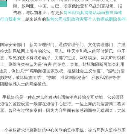
朗、叙利亚、中国、古巴、埃塞俄比亚和乌兹别克斯坦。报
告称，与以前相比，有更多
网民因为其网络活动而被当局逮
行自我审查
，越来越多的
私营公司收到政府索要个人数据或删除某些
国家安全部门、新闻管理部门、通信管理部门、文化管理部门、广播
控大陆局域网上所有的论坛、网志、聊天室和私人的即时通讯、电子
息，常见的技术有域名劫持、关键字过滤、网络嗅探、网关IP封锁和
止、删除各类被认为是“有害”的信息；查禁、封堵和阻断可能会利用
信息，例如关于“煽动颠覆国家政权、推翻社会主义制度”、“煽动分裂
族歧视，破坏民族团结”、“窃取、泄露国家秘密”、邪教和淫秽等信
阻断敏感人士的网络通信。
。手机短信是一种点对点的移动电话短消息传输交互功能，它必须经
短信的监控设置一般都在短信中心进行。一位上海的前运营商工程师
器。曾经有过很多案例，因为内容里面有敏感词而被无端调查，尤其
一个鉴权请求消息到短信中心关联的监控系统：被当局列入监控范围