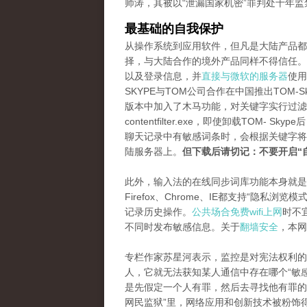
师涛，其被以“泄漏国家机密”罪判处十年监
最基础的自我保护
从操作系统到应用软件，但凡是大陆产品都
择，与大陆合作的境外产品同样不得信任。虽然
以及登录信息，并
直接与微软的服务器
使用
SKYPE与TOM公司合作在中国推出TOM
版本中加入了木马功能，对关键字实行过滤
contentfilter.exe，即使卸载TO
聊天记录中有敏感词条时，会根据关键字将
陆服务器上。
但下载后请切记：不要开启“
此外，输入法的在线同步词库功能本身就是
Firefox、Chrome、IE都支持“隐
记录历史操作。
公共场合免费wifi上网
时不
不同时发布敏感信息。关于
翻墙安全
，本网
专栏作家苏星河表示，监控是对宪法权利的
人，它就无法获知某人通信中存在哪个“敏
是先假定一个人有罪，然后去寻找他有罪的
网民监狱”里，网络应用和创新技术被粉饰得