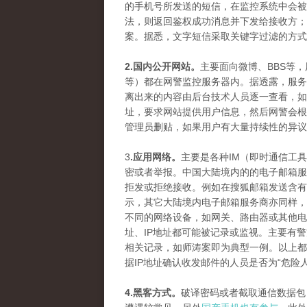
的手机号所发送的短信，在监控系统中会被
法，则返回鉴权成功消息并下发给接收方；
案。据悉，文字短信采取关键字过滤的方式
2.国内公开网站。
主要面向微博、BBS等
等）都在网警监控服务器内。据透露，服务
离出来的内容由后台技术人员逐一查看，如
址，要求网站提供用户信息，然后网警会根
管理员删贴，如果用户有大量持续性的异议
3
.应用网络。
主要是各种IM（即时通信工
密或者举报。中国大陆境内的的电子邮箱服
拒发或拒绝接收。例如在搜狐邮箱发送含有
示，其它大陆境内电子邮箱服务商亦同样，
不同的网络设备，如网关、路由器或其他电
址、IP地址都可能被记录或监视。主要有
相关记录，如师涛案即为典型一例。以上都
据IP地址确认收发邮件的人员是否为“危险
4.黑客方式。
破译密码或者截取通信数据包