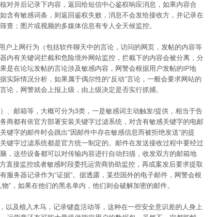
核对并后记录下内容，返回给短信中心鉴权响应消息，如果内容合
如含有敏感词条，则返回鉴权失败，消息不会发给接收方，并记录在
筛查；图片或视频的多媒体信息有专人全天候监控。
，用户上网行为（包括软件聊天中的言论，访问的网页，发帖的内容等
器内有关键词拦截和危险境外网站监控，拦截下的内容会被分离，分
果是在论坛发帖的言论涉及敏感内容，网警会根据用户发帖的IP地
据实际情况分析，如果属于偶尔性的“反动”言论，一般会要求网站的
言论，网警就会上报上级，由上级决定是否实行抓捕。
具）、邮箱等，大概可分为3类，一是敏感词主动触发/提供，相当于告
务商都有依官方部署安装关键字过滤系统，对含有敏感关键字的电邮
关键字的邮件时会跳出"因邮件中存在敏感信息而被拒绝发送”的提
关键字过滤系统都是官方统一制定的。邮件在发送接收过程中要经过
脑，这些设备都可以对传输内容进行自动扫描，收发双方的邮箱地
警方直接监控或者敏感时段委托运营商协助监控，再或案发后要求提取
有服务器记录作为“证据”。据透露，某些国外的电子邮件，网警会根
人物”，如果在他们的黑名单内，他们则会破解加密的邮件。
，以及植入木马，记录键盘活动等，这种在一些安全意识差的人身上