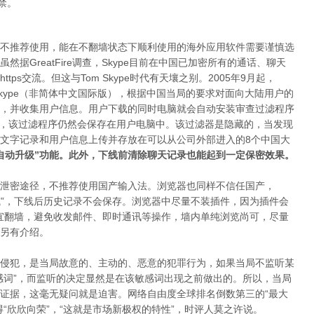
禁。
不推荐使用，能在不翻墙状态下顺利使用的海外应用软件需要谨慎选
据GreatFire调查，Skype目前在中国已加密所有的通话、聊天
https交流。但这与Tom Skype时代有天壤之别。2005年9月起，
-Skype（非简体中文国际版），根据中国当局的要求对面向大陆用户的
，并收集用户信息。用户下载的同时电脑就会自动安装审查过滤程序
M- Skype后，该过滤程序仍然会保存在用户电脑中。该过滤器是隐藏的，当发现
文字记录和用户信息上传并存放在可以从公司外部进入的8个中国大
自动升级”功能。此外，下线前清除聊天记录也能起到一定保密效果。
泄密途径，不推荐使用国产输入法。浏览器也同样不信任国产，
私浏览模式”，下线后历史记录不会保存。浏览器中尽量不装插件，因为插件会
宜翻墙，避免收发邮件、即时通讯等操作，墙内单纯浏览尚可，尽量
另有介绍。
侵犯，是当局故意的、主动的、恶意的犯罪行为，如果当局不监听某
感词”，而监听的决定显然是在该敏感词出现之前做出的。所以，当局
证据，这毫无疑问就是迫害。网络自由度全球排名倒数第三的“最大
“欣欣向荣”，“这就是市场新极权的特性”，时评人莫之许说。