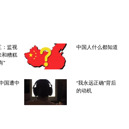
三：监视
中国人什么都知道
来和糟糕
有”
k在中国遭中
“我永远正确”背后
的动机