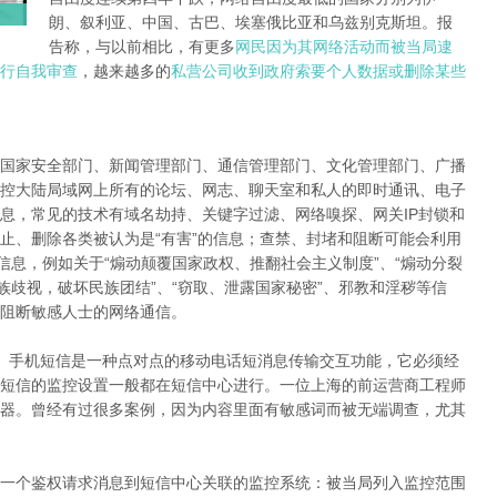
朗、叙利亚、中国、古巴、埃塞俄比亚和乌兹别克斯坦。报
告称，与以前相比，有更多
网民因为其网络活动而被当局逮
行自我审查
，越来越多的
私营公司收到政府索要个人数据或删除某些
国家安全部门、新闻管理部门、通信管理部门、文化管理部门、广播
控大陆局域网上所有的论坛、网志、聊天室和私人的即时通讯、电子
息，常见的技术有域名劫持、关键字过滤、网络嗅探、网关IP封锁和
止、删除各类被认为是“有害”的信息；查禁、封堵和阻断可能会利用
信息，例如关于“煽动颠覆国家政权、推翻社会主义制度”、“煽动分裂
族歧视，破坏民族团结”、“窃取、泄露国家秘密”、邪教和淫秽等信
阻断敏感人士的网络通信。
。手机短信是一种点对点的移动电话短消息传输交互功能，它必须经
短信的监控设置一般都在短信中心进行。一位上海的前运营商工程师
器。曾经有过很多案例，因为内容里面有敏感词而被无端调查，尤其
一个鉴权请求消息到短信中心关联的监控系统：被当局列入监控范围