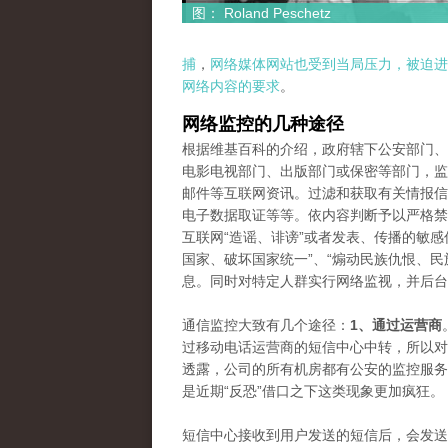
图： Roland Peschetz
捕
，
网络媒体网站也受到当局压力，被迫进
网络内容的要求
。
网络监控的几种途径
根据维基百科的介绍，政府辖下公安部门、
电影电视部门、出版部门或保密等部门，监
邮件等互联网资讯。过滤和获取有关情报信
电子数据取证等等。依内容判断予以严格禁
互联网“造谣、诽谤”或者发表、传播的敏感
国家、破坏国家统一”、“煽动民族仇恨、民
息。同时对特定人群实行网络监视，并后台
通信监控大致有几个途径：
1、通过运营商
过移动电话运营商的短信中心中转，所以对
透露，公司的所有机房都有公安的监控服务
是近期“反恐”借口之下这类现象更加疯狂。
短信中心接收到用户发送的短信后，会发送