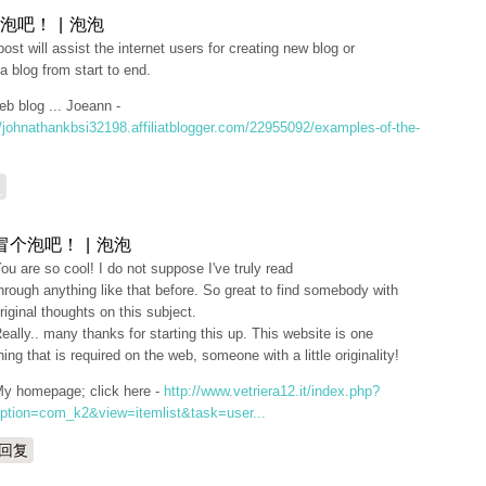
泡吧！ | 泡泡
post will assist the internet users for creating new blog or
a blog from start to end.
b blog ... Joeann -
//johnathankbsi32198.affiliatblogger.com/22955092/examples-of-the-
复
冒个泡吧！ | 泡泡
ou are so cool! I do not suppose I've truly read
hrough anything like that before. So great to find somebody with
riginal thoughts on this subject.
eally.. many thanks for starting this up. This website is one
hing that is required on the web, someone with a little originality!
y homepage; click here -
http://www.vetriera12.it/index.php?
ption=com_k2&view=itemlist&task=user...
回复