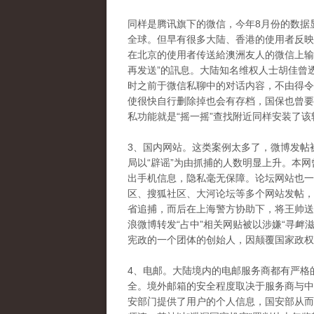
同样是腾讯旗下的微信，今年8月份的数据
全球。但早有很多大陆、香港的使用者反映
在北京的使用者传送給澳洲友人的微信上输入
再发送”的訊息。大陆知名维权人士胡佳曾
时之前于微信私聊中的对话内容，不由得令
使很快自行删除掉也会有存档，国保也曾要
私功能就是“摇一摇”查找附近同样安装了
3、国内网站。这类案例太多了，微博发帖
局以“辟谣”为由抓捕的人数明显上升。本
出手机信息，隐私毫无保障。论坛网站也一样
区、搜狐社区、大河论坛等多个网站发帖，
省追捕，而后在上海警方协助下，将王帅送
浪微博转发“占中”相关网贴被以涉嫌“寻衅
宪政的一个团体的创始人，因颠覆国家政权
4、电邮。大陆境内的电邮服务商都有严格
全。境外邮箱的安全程度取决于服务商与中
安部门提供了用户的个人信息，国安部从而