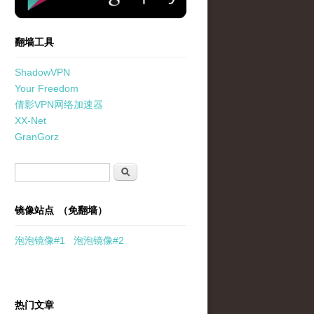
翻墙工具
ShadowVPN
Your Freedom
倩影VPN网络加速器
XX-Net
GranGorz
搜索表单
搜索
镜像站点 （免翻墙）
泡泡
镜像
#1
泡泡
镜像#2
热门文章