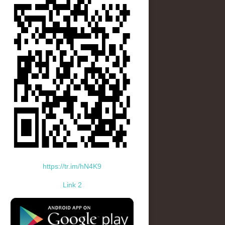
https://tr.im/hN4K9
Link 2
standard-icon-googleplay-app-store.png