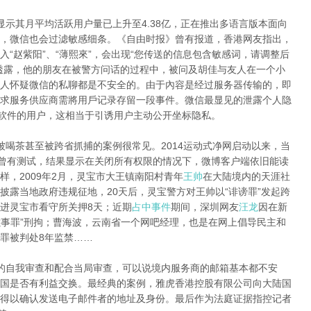
显示其月平均活跃用户量已上升至4.38亿，正在推出多语言版本面向
，微信也会过滤敏感细条。《自由时报》曾有报道，香港网友指出，
“赵紫阳”、“薄熙來”，会出现“您传送的信息包含敏感词，请调整后
透露，他的朋友在被警方问话的过程中，被问及胡佳与友人在一个小
人怀疑微信的私聊都是不安全的。由于內容是经过服务器传输的，即
求服务供应商需將用戶记录存留一段事件。微信最显见的泄露个人隐
该软件的用户，这相当于引诱用户主动公开坐标隐私。
被喝茶甚至被跨省抓捕的案例很常见。2014运动式净网启动以来，当
网曾有测试，结果显示在关闭所有权限的情况下，微博客户端依旧能读
，2009年2月，灵宝市大王镇南阳村青年
王帅
在大陆境内的天涯社
披露当地政府违规征地，20天后，灵宝警方对王帅以“诽谤罪”发起跨
进灵宝市看守所关押8天；近期
占中事件
期间，深圳网友
汪龙
因在新
滋事罪”刑拘；曹海波，云南省一个网吧经理，也是在网上倡导民主和
罪被判处8年监禁……
的自我审查和配合当局审查，可以说境内服务商的邮箱基本都不安
国是否有利益交换。最经典的案例，雅虎香港控股有限公司向大陆国
得以确认发送电子邮件者的地址及身份。最后作为法庭证据指控记者