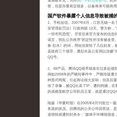
遭遇较常见，另外
国产手机也有参与
。此外
密，但是存量肯定很多，以备将来可能有用
国产软件暴露个人信息导致被捕
1、手机短信。2007年6月，江苏无锡一
安管理处罚法》行政拘留 10天。警方称，
一些市民恐慌"。尽管后来官方发布的信息
谣言，扰乱公共秩序"的定性并没有被改变。
春·彭水》的词，用短信发给了几位好友，
县政府三个领导，遭彭水县公安局以涉嫌"
QQ号。
2、IM产品。腾讯QQ很早就发生过多起
例如2008年的严晓玲事件中，严晓玲疑
种形式鸣冤，引起舆论很大反响，但其后厦
传了录像，被QQ出卖了IP，遭到拘捕，在
的成都某航空公司职员王某，就是通过QQ
陆媒《华夏时报》在2005年8月刊发过一
务器的状况。但腾讯的公关公司回答说，是
道很快就遭到封杀令：“媒体不许继续报道