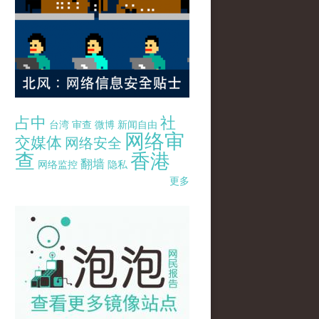
占中
社
台湾
审查
微博
新闻自由
网络审
交媒体
网络安全
查
香港
翻墙
网络监控
隐私
更多
pao-pao-banner-mirror-site-120814.jpg