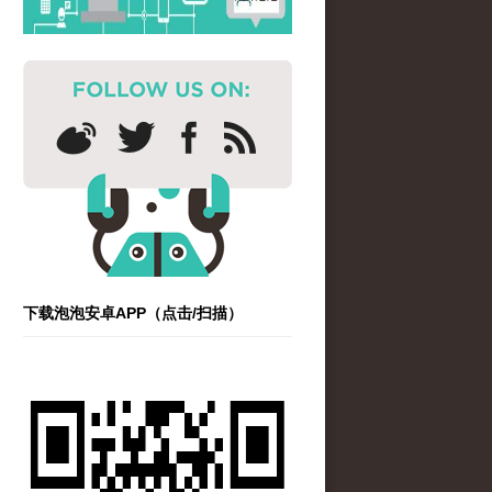
下载泡泡安卓APP（点击/扫描）