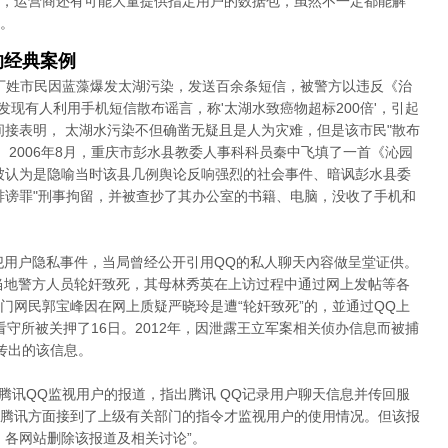
，运营商还有可能大量提供指定用户的数据包，虽然不一定都能解
。
的经典案例
名丁姓市民因蓝藻爆发太湖污染，发送百余条短信，被警方以违反《治
"发现有人利用手机短信散布谣言，称'太湖水致癌物超标200倍'，引起
间接表明， 太湖水污染不但确凿无疑且是人为灾难，但是该市民"散布
 2006年8月，重庆市彭水县教委人事科科员秦中飞填了一首《沁园
被认为是隐喻当时该县几例舆论反响强烈的社会事件、暗讽彭水县委
诽谤罪"刑事拘留，并被查抄了其办公室的书籍、电脑，没收了手机和
侵犯用户隐私事件，当局曾经公开引用QQ的私人聊天內容做呈堂证供。
遭当地警方人员轮奸致死，其母林秀英在上访过程中通过网上发帖等各
门网民郭宝峰因在网上质疑严晓玲是遭“轮奸致死”的，並通过QQ上
看守所被关押了16日。2012年，因泄露王立军案相关侦办信息而被捕
传出的该信息。
篇腾讯QQ监视用户的报道，指出腾讯 QQ记录用户聊天信息并传回服
腾讯方面接到了上级有关部门的指令才监视用户的使用情况。但该报
，各网站删除该报道及相关讨论”。