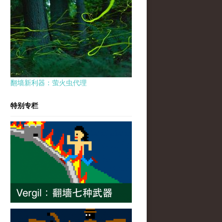
翻墙新利器：萤火虫代理
特别专栏