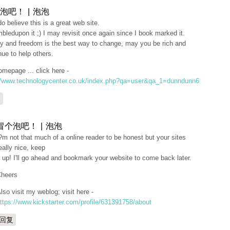
泡吧！ | 泡泡
 do believe this is a great web site.
mbledupon it ;) I may revisit once again since I book marked it.
 and freedom is the best way to change, may you be rich and
nue to help others.
mepage ... click here -
//www.technologycenter.co.uk/index.php?qa=user&qa_1=dunndunn6
复
冒个泡吧！ | 泡泡
?m not that much of a online reader to be honest but your sites
eally nice, keep
t up! I'll go ahead and bookmark your website to come back later.
heers
lso visit my weblog; visit here -
ttps://www.kickstarter.com/profile/631391758/about
回复