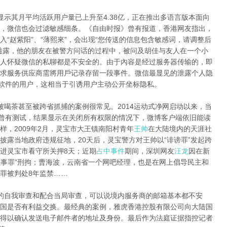
显示其月平均活跃用户量已上升至4.38亿，正在推出多语言版本面向
，微信也会过滤敏感细条。《自由时报》曾有报道，香港网友指出，
“赵紫阳”、“薄熙來”，会出现“您传送的信息包含敏感词，请调整后
透露，他的朋友在被警方问话的过程中，被问及胡佳与友人在一个小
人怀疑微信的私聊都是不安全的。由于內容是经过服务器传输的，即
求服务供应商需將用戶记录存留一段事件。微信最显见的泄露个人隐
该软件的用户，这相当于引诱用户主动公开坐标隐私。
被喝茶甚至被跨省抓捕的案例很常见。2014运动式净网启动以来，当
网曾有测试，结果显示在关闭所有权限的情况下，微博客户端依旧能读
，2009年2月，灵宝市大王镇南阳村青年
王帅
在大陆境内的天涯社
披露当地政府违规征地，20天后，灵宝警方对王帅以“诽谤罪”发起跨
进灵宝市看守所关押8天；近期
占中事件
期间，深圳网友
汪龙
因在新
滋事罪”刑拘；曹海波，云南省一个网吧经理，也是在网上倡导民主和
罪被判处8年监禁……
的自我审查和配合当局审查，可以说境内服务商的邮箱基本都不安
国是否有利益交换。最经典的案例，雅虎香港控股有限公司向大陆国
得以确认发送电子邮件者的地址及身份。最后作为法庭证据指控记者