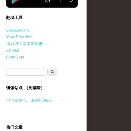
翻墙工具
ShadowVPN
Your Freedom
倩影VPN网络加速器
XX-Net
GranGorz
搜索表单
搜索
镜像站点 （免翻墙）
泡泡
镜像
#1
泡泡
镜像#2
热门文章