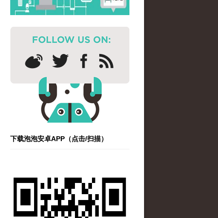
下载泡泡安卓APP（点击/扫描）