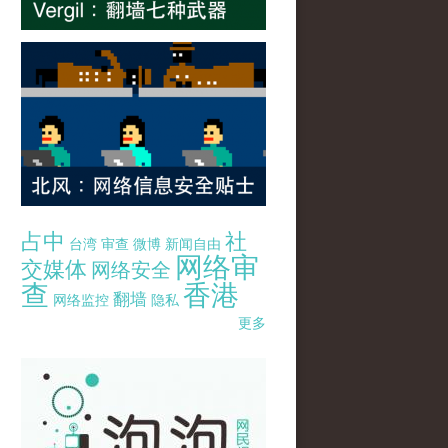
占中
社
台湾
审查
微博
新闻自由
网络审
交媒体
网络安全
查
香港
翻墙
网络监控
隐私
更多
pao-pao-banner-mirror-site-120814.jpg