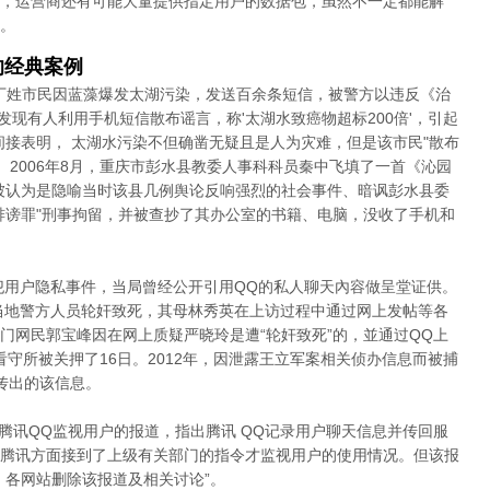
，运营商还有可能大量提供指定用户的数据包，虽然不一定都能解
。
的经典案例
名丁姓市民因蓝藻爆发太湖污染，发送百余条短信，被警方以违反《治
"发现有人利用手机短信散布谣言，称'太湖水致癌物超标200倍'，引起
间接表明， 太湖水污染不但确凿无疑且是人为灾难，但是该市民"散布
 2006年8月，重庆市彭水县教委人事科科员秦中飞填了一首《沁园
被认为是隐喻当时该县几例舆论反响强烈的社会事件、暗讽彭水县委
诽谤罪"刑事拘留，并被查抄了其办公室的书籍、电脑，没收了手机和
侵犯用户隐私事件，当局曾经公开引用QQ的私人聊天內容做呈堂证供。
遭当地警方人员轮奸致死，其母林秀英在上访过程中通过网上发帖等各
门网民郭宝峰因在网上质疑严晓玲是遭“轮奸致死”的，並通过QQ上
看守所被关押了16日。2012年，因泄露王立军案相关侦办信息而被捕
传出的该信息。
篇腾讯QQ监视用户的报道，指出腾讯 QQ记录用户聊天信息并传回服
腾讯方面接到了上级有关部门的指令才监视用户的使用情况。但该报
，各网站删除该报道及相关讨论”。