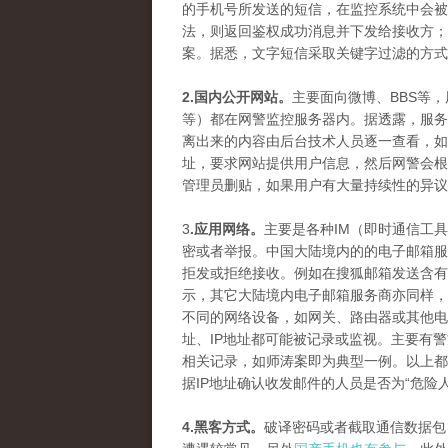
的手机号所发送的短信，在监控系统中会被
法，则返回鉴权成功消息并下发给接收方；
案。据悉，文字短信采取关键字过滤的方式
2.国内公开网站。
主要面向微博、BBS等
等）都在网警监控服务器内。据透露，服务
离出来的内容由后台技术人员逐一查看，如
址，要求网站提供用户信息，然后网警会根
管理员删贴，如果用户有大量持续性的异议
3
.应用网络。
主要是各种IM（即时通信工
密或者举报。中国大陆境内的的电子邮箱服
拒发或拒绝接收。例如在搜狐邮箱发送含有
示，其它大陆境内电子邮箱服务商亦同样，
不同的网络设备，如网关、路由器或其他电
址、IP地址都可能被记录或监视。主要有
相关记录，如师涛案即为典型一例。以上都
据IP地址确认收发邮件的人员是否为“危险
4.黑客方式。
破译密码或者截取通信数据包