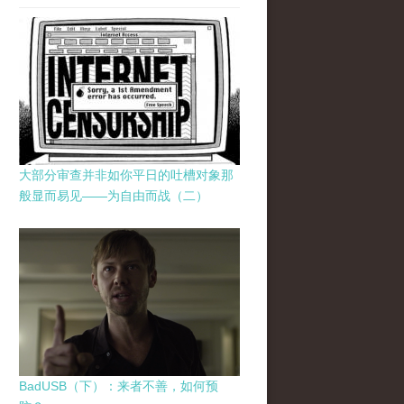
大部分审查并非如你平日的吐槽对象那
般显而易见——为自由而战（二）
BadUSB（下）：来者不善，如何预