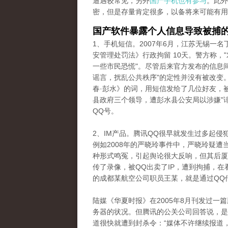
遭遇较常见，另外
国产手机也有参与
。此外
密，但是存量肯定很多，以备将来可能有用
国产软件暴露个人信息导致被捕
1、手机短信。2007年6月，江苏无锡一
安管理处罚法》行政拘留 10天。警方称，
一些市民恐慌"。尽管后来官方发布的信息
谣言，扰乱公共秩序"的定性并没有被改变。
春·彭水》的词，用短信发给了几位好友，
县政府三个领导，遭彭水县公安局以涉嫌"
QQ号。
2、IM产品。腾讯QQ很早就发生过多起
例如2008年的严晓玲事件中，严晓玲疑
种形式鸣冤，引起舆论很大反响，但其后厦
传了录像，被QQ出卖了IP，遭到拘捕，在
的成都某航空公司职员王某，就是通过QQ
陆媒《华夏时报》在2005年8月刊发过一
务器的状况。但腾讯的公关公司回答说，是
道很快就遭到封杀令：“媒体不许继续报道