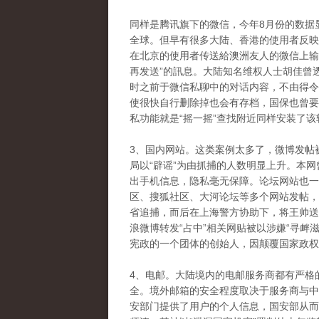
同样是腾讯旗下的微信，今年8月份的数据
全球。但早有很多大陆、香港的使用者反映
在北京的使用者传送給澳洲友人的微信上输入
再发送”的訊息。大陆知名维权人士胡佳曾
时之前于微信私聊中的对话内容，不由得令
使很快自行删除掉也会有存档，国保也曾要
私功能就是“摇一摇”查找附近同样安装了
3、国内网站。这类案例太多了，微博发帖
局以“辟谣”为由抓捕的人数明显上升。本
出手机信息，隐私毫无保障。论坛网站也一样
区、搜狐社区、大河论坛等多个网站发帖，
省追捕，而后在上海警方协助下，将王帅送
浪微博转发“占中”相关网贴被以涉嫌“寻衅
宪政的一个团体的创始人，因颠覆国家政权
4、电邮。大陆境内的电邮服务商都有严格
全。境外邮箱的安全程度取决于服务商与中
安部门提供了用户的个人信息，国安部从而