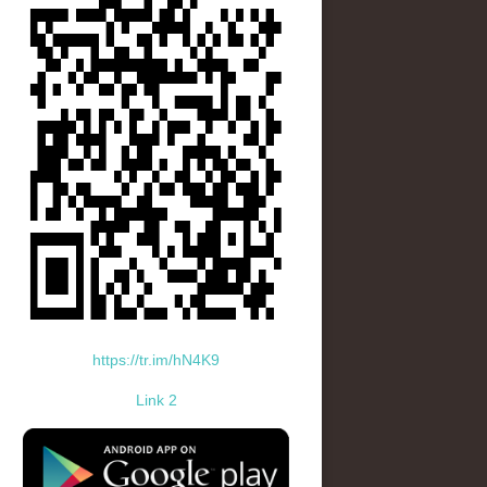
https://tr.im/hN4K9
Link 2
standard-icon-googleplay-app-store.png