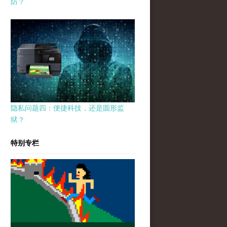
防？
隐私问题四：便捷科技，还是圆形监
狱？
特别专栏