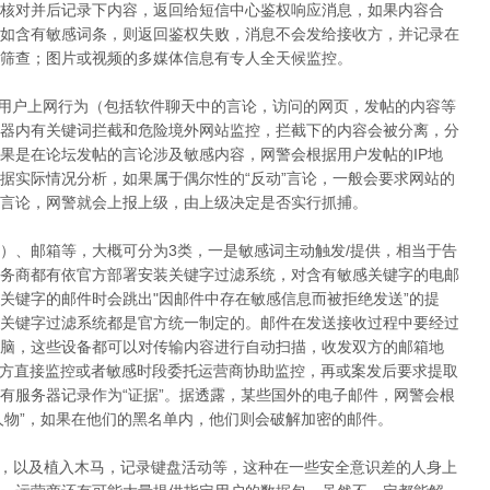
核对并后记录下内容，返回给短信中心鉴权响应消息，如果内容合
如含有敏感词条，则返回鉴权失败，消息不会发给接收方，并记录在
筛查；图片或视频的多媒体信息有专人全天候监控。
，用户上网行为（包括软件聊天中的言论，访问的网页，发帖的内容等
器内有关键词拦截和危险境外网站监控，拦截下的内容会被分离，分
果是在论坛发帖的言论涉及敏感内容，网警会根据用户发帖的IP地
据实际情况分析，如果属于偶尔性的“反动”言论，一般会要求网站的
言论，网警就会上报上级，由上级决定是否实行抓捕。
具）、邮箱等，大概可分为3类，一是敏感词主动触发/提供，相当于告
务商都有依官方部署安装关键字过滤系统，对含有敏感关键字的电邮
关键字的邮件时会跳出"因邮件中存在敏感信息而被拒绝发送”的提
关键字过滤系统都是官方统一制定的。邮件在发送接收过程中要经过
脑，这些设备都可以对传输内容进行自动扫描，收发双方的邮箱地
警方直接监控或者敏感时段委托运营商协助监控，再或案发后要求提取
有服务器记录作为“证据”。据透露，某些国外的电子邮件，网警会根
人物”，如果在他们的黑名单内，他们则会破解加密的邮件。
，以及植入木马，记录键盘活动等，这种在一些安全意识差的人身上