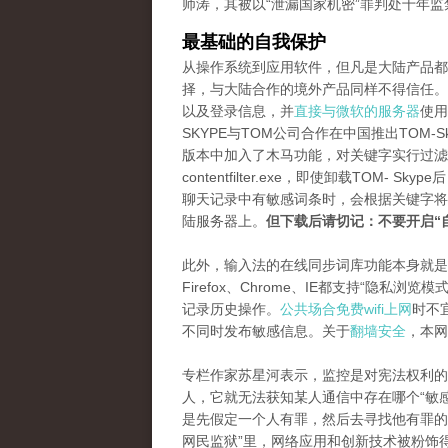
师涛，其被以“泄漏国家机密”罪判处十年监
最基础的自我保护
从操作系统到应用软件，但凡是大陆产品都
择，与大陆合作的境外产品同样不得信任。虽然
以及登录信息，并
直接与微软的服务器
使用
SKYPE与TOM公司合作在中国推出TOM
版本中加入了木马功能，对关键字实行过滤
contentfilter.exe，即使卸载TO
聊天记录中有敏感词条时，会根据关键字将
陆服务器上。
但下载后请切记：不要开启“
此外，输入法的在线同步词库功能本身就是
Firefox、Chrome、IE都支持“隐
记录历史操作。
公共场合免费wifi上网
时不
不同时发布敏感信息。关于
翻墙安全
，本网
专栏作家苏星河表示，监控是对宪法权利的
人，它就无法获知某人通信中存在哪个“敏
是先假定一个人有罪，然后去寻找他有罪的
网民监狱”里，网络应用和创新技术被粉饰得