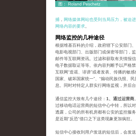
图： Roland Peschetz
捕
，
网络媒体网站也受到当局压力，被迫进
网络内容的要求
。
网络监控的几种途径
根据维基百科的介绍，政府辖下公安部门、
电影电视部门、出版部门或保密等部门，监
邮件等互联网资讯。过滤和获取有关情报信
电子数据取证等等。依内容判断予以严格禁
互联网“造谣、诽谤”或者发表、传播的敏感
国家、破坏国家统一”、“煽动民族仇恨、民
息。同时对特定人群实行网络监视，并后台
通信监控大致有几个途径：
1、通过运营商
过移动电话运营商的短信中心中转，所以对
透露，公司的所有机房都有公安的监控服务
是近期“反恐”借口之下这类现象更加疯狂。
短信中心接收到用户发送的短信后，会发送