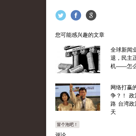
您可能感兴趣的文章
全球新闻
退，民主
机——怎
网络打赢
争？！ 政
路 台湾政
天
冒个泡吧！
评论