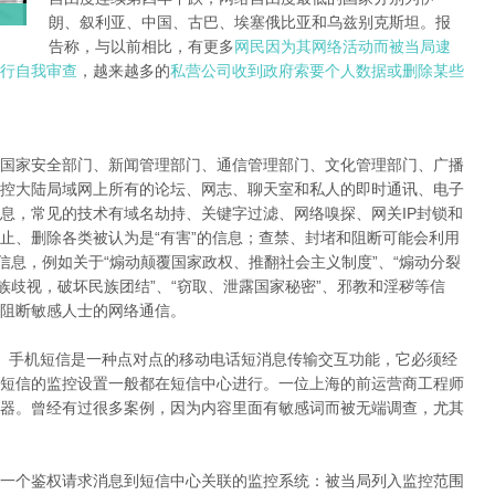
朗、叙利亚、中国、古巴、埃塞俄比亚和乌兹别克斯坦。报
告称，与以前相比，有更多
网民因为其网络活动而被当局逮
行自我审查
，越来越多的
私营公司收到政府索要个人数据或删除某些
国家安全部门、新闻管理部门、通信管理部门、文化管理部门、广播
控大陆局域网上所有的论坛、网志、聊天室和私人的即时通讯、电子
息，常见的技术有域名劫持、关键字过滤、网络嗅探、网关IP封锁和
止、删除各类被认为是“有害”的信息；查禁、封堵和阻断可能会利用
信息，例如关于“煽动颠覆国家政权、推翻社会主义制度”、“煽动分裂
族歧视，破坏民族团结”、“窃取、泄露国家秘密”、邪教和淫秽等信
阻断敏感人士的网络通信。
。手机短信是一种点对点的移动电话短消息传输交互功能，它必须经
短信的监控设置一般都在短信中心进行。一位上海的前运营商工程师
器。曾经有过很多案例，因为内容里面有敏感词而被无端调查，尤其
一个鉴权请求消息到短信中心关联的监控系统：被当局列入监控范围