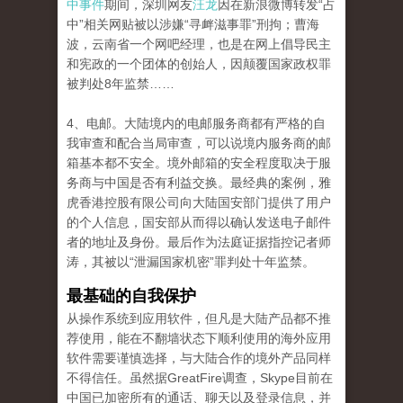
中事件
期间，深圳网友
汪龙
因在新浪微博转发“占
中”相关网贴被以涉嫌“寻衅滋事罪”刑拘；曹海
波，云南省一个网吧经理，也是在网上倡导民主
和宪政的一个团体的创始人，因颠覆国家政权罪
被判处8年监禁……
4、电邮。大陆境内的电邮服务商都有严格的自
我审查和配合当局审查，可以说境内服务商的邮
箱基本都不安全。境外邮箱的安全程度取决于服
务商与中国是否有利益交换。最经典的案例，雅
虎香港控股有限公司向大陆国安部门提供了用户
的个人信息，国安部从而得以确认发送电子邮件
者的地址及身份。最后作为法庭证据指控记者师
涛，其被以“泄漏国家机密”罪判处十年监禁。
最基础的自我保护
从操作系统到应用软件，但凡是大陆产品都不推
荐使用，能在不翻墙状态下顺利使用的海外应用
软件需要谨慎选择，与大陆合作的境外产品同样
不得信任。虽然据GreatFire调查，Skype目前在
中国已加密所有的通话、聊天以及登录信息，并