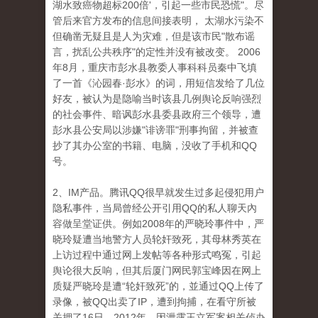
湖水致癌物超标200倍'，引起一些市民恐慌"。尽
管后来官方发布的信息间接表明， 太湖水污染不
但确凿无疑且是人为灾难，但是该市民"散布谣
言，扰乱公共秩序"的定性并没有被改变。 2006
年8月，重庆市彭水县教委人事科科员秦中飞填
了一首《沁园春·彭水》的词，用短信发给了几位
好友，被认为是隐喻当时该县几例舆论反响强烈
的社会事件、暗讽彭水县委县政府三个领导，遭
彭水县公安局以涉嫌"诽谤罪"刑事拘留，并被查
抄了其办公室的书籍、电脑，没收了手机和QQ
号。
2、IM产品。腾讯QQ很早就发生过多起侵犯用户
隐私事件，当局曾经公开引用QQ的私人聊天內
容做呈堂证供。例如2008年的严晓玲事件中，严
晓玲疑遭当地警方人员轮奸致死，其母林秀英在
上访过程中通过网上发帖等各种形式鸣冤，引起
舆论很大反响，但其后厦门网民郭宝峰因在网上
质疑严晓玲是遭“轮奸致死”的，並通过QQ上传了
录像，被QQ出卖了IP，遭到拘捕，在看守所被
关押了16日。2012年，因泄露王立军案相关侦办