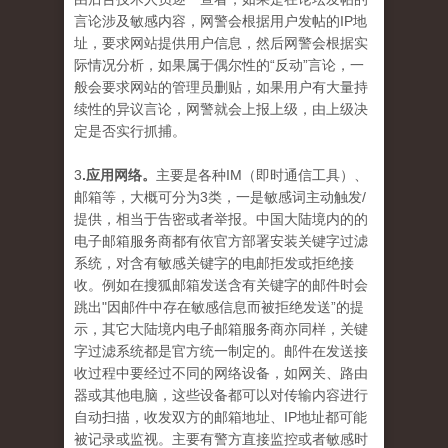
言论涉及敏感内容，网警会根据用户发帖的IP地
址，要求网站提供用户信息，然后网警会根据实
际情况分析，如果属于偶尔性的“反动”言论，一
般会要求网站的管理员删贴，如果用户有大量持
续性的异议言论，网警就会上报上级，由上级决
定是否实行抓捕。
3
.应用网络。
主要是各种IM（即时通信工具）、
邮箱等，大概可分为3类，一是敏感词主动触发/
提供，相当于告密或者举报。中国大陆境内的的
电子邮箱服务商都有依官方部署安装关键字过滤
系统，对含有敏感关键字的电邮拒发或拒绝接
收。例如在搜狐邮箱发送含有关键字的邮件时会
跳出"因邮件中存在敏感信息而被拒绝发送”的提
示，其它大陆境内电子邮箱服务商亦同样，关键
字过滤系统都是官方统一制定的。邮件在发送接
收过程中要经过不同的网络设备，如网关、路由
器或其他电脑，这些设备都可以对传输内容进行
自动扫描，收发双方的邮箱地址、IP地址都可能
被记录或监视。主要有警方直接监控或者敏感时