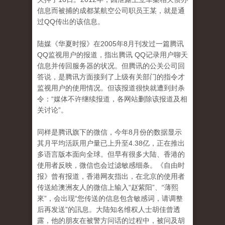
信息而被捕的成都某航空公司职员王某，就是通
过QQ传出的该信息。
陆媒《华夏时报》在2005年8月刊发过一篇腾讯
QQ监视用户的报道，指出腾讯 QQ记录用户聊天
信息并传回服务器的状况。但腾讯的公关公司回
答说，是腾讯方面接到了上级有关部门的指令才
监视用户的使用情况。但该报道很快就遭到封杀
令：“媒体不许继续报道，各网站删除该报道及相
关讨论”。
同样是腾讯旗下的微信，今年8月份的数据显示
其月平均活跃用户量已上升至4.38亿，正在推出
多语言版本面向全球。但早有很多大陆、香港的
使用者反映，微信也会过滤敏感细条。《自由时
报》曾有报道，香港网友指出，在北京的使用者
传送給澳洲友人的微信上输入“赵紫阳”、“薄熙
來”，会出现“您传送的信息包含敏感词，请调整
后再发送”的訊息。大陆知名维权人士胡佳曾透
露，他的朋友在被警方问话的过程中，被问及胡