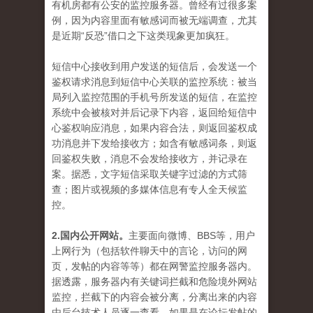
有机房都有公安的监控服务器。曾经有过很多案
例，因为内容里面有敏感词而被无端调查，尤其
是近期“反恐”借口之下这类现象更加疯狂。
短信中心接收到用户发送的短信后，会发送一个
鉴权请求消息到短信中心关联的监控系统：被当
局列入监控范围的手机号所发送的短信，在监控
系统中会被核对并后记录下内容，返回给短信中
心鉴权响应消息，如果内容合法，则返回鉴权成
功消息并下发给接收方；如含有敏感词条，则返
回鉴权失败，消息不会发给接收方，并记录在
案。据悉，文字短信采取关键字过滤的方式筛
查；图片或视频的多媒体信息有专人全天候监
控。
2.国内公开网站。
主要面向微博、BBS等，用户
上网行为（包括软件聊天中的言论，访问的网
页，发帖的内容等等）都在网警监控服务器内。
据透露，服务器内有关键词拦截和危险境外网站
监控，拦截下的内容会被分离，分离出来的内容
由后台技术人员逐一查看，如果是在论坛发帖的