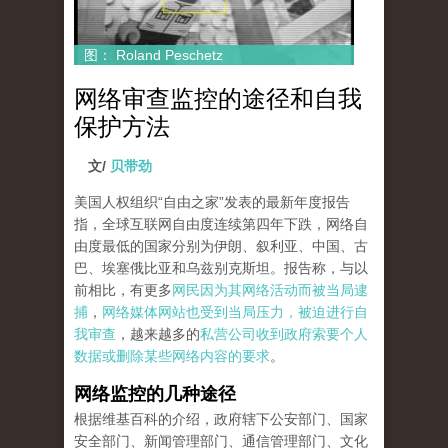
图： Roland Peschetz
网络审查监控的途径和自我
保护方法
文/
贝带劲
美国人权组织“自由之家”发表的最新年度报告
指，全球互联网自由度连续第四年下跌，网络自
由度最低的国家分别为伊朗、叙利亚、中国、古
巴、埃塞俄比亚和乌兹别克斯坦。报告称，与以
前相比，有更多
网民因为其网络活动而被当局逮
捕
，
网络媒体网站也受到当局压力，被迫进行自
我审查
，越来越多的
私营公司收到政府索要个人
数据或删除某些网络内容的要求
。
网络监控的几种途径
根据维基百科的介绍，政府辖下公安部门、国家
安全部门、新闻管理部门、通信管理部门、文化