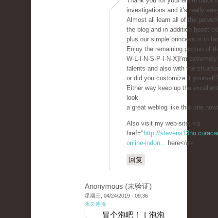
Thank you for your entire labor o
investigations and it's really ea
Almost all learn all of the powe
the blog and in addition boost co
plus our simple princess is in fac
Enjoy the remaining portion of t
W-L-I-N-S-P-I-N-X]I'm extremely 
talents and also with the structu
or did you customize it yourself
Either way keep up the excellent
look
a great weblog like this one no
Also visit my web-site; <a
href="
http://stevens13ho.curac
online-indon...
here</a>
回复
Anonymous (未验证)
星期三, 04/24/2019 - 09:36
永久连接
冒个泡吧！ | 泡泡