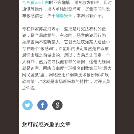
合免费wifi上网
时不宜翻墙，避免收发邮件、即时
通讯等操作，墙内单纯浏览尚可，尽量不同时发
布敏感信息。关于
翻墙安全
，本网另有介绍。
专栏作家苏星河表示，监控是对宪法权利的侵
犯，是当局故意的、主动的、恶意的犯罪行为，
如果当局不监听某人，它就无法获知某人通信中
存在哪个“敏感词”，而监听的决定显然是在该敏
感词出现之前做出的。所以，当局是先假定一个
人有罪，然后去寻找他有罪的证据，这毫无疑问
就是迫害。网络自由度全球排名倒数第三的“最大
网民监狱”里，网络应用和创新技术被粉饰得“欣
欣向荣”，“这就是市场新极权的特性”，时评人莫
之许说。
您可能感兴趣的文章