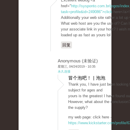
Excellent weblog <a
href="
http://sysponto.com.br/jogos/inde
task=profile&id=249086">click
here</a>!
Additionally your web site rather a lot up 
What web host are you the use of? Can I
your associate link in your host? I wish 
loaded up as fast as yours lol
回复
Anonymous (未验证)
星期三, 04/24/2019 - 10:35
永久连接
冒个泡吧！ | 泡泡
Thank you, I have just been looking f
subject for ages and
yours is the greatest I have found out
However, what about the conclusion?
the supply?
my web page: click here -
https://www.kickstarter.com/profile