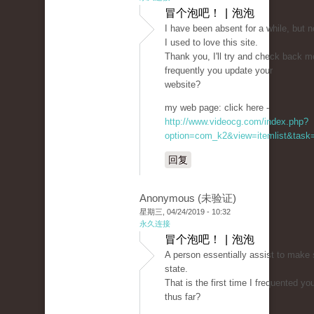
冒个泡吧！ | 泡泡
I have been absent for a while, but
I used to love this site.
Thank you, I'll try and check back m
frequently you update your
website?
my web page: click here -
http://www.videocg.com/index.php?
option=com_k2&view=itemlist&task=
回复
Anonymous (未验证)
星期三, 04/24/2019 - 10:32
永久连接
冒个泡吧！ | 泡泡
A person essentially assist to make s
state.
That is the first time I frequented y
thus far?