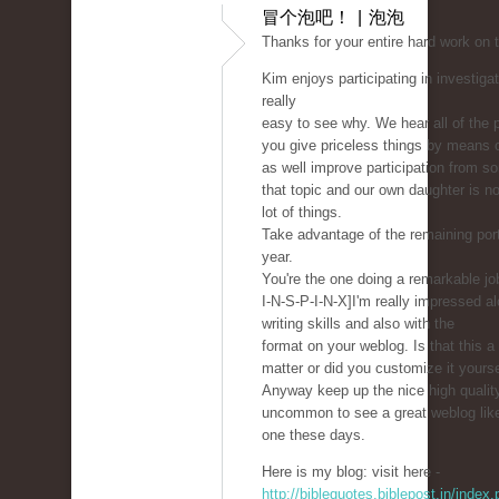
冒个泡吧！ | 泡泡
Thanks for your entire hard work on t
Kim enjoys participating in investigat
really
easy to see why. We hear all of the p
you give priceless things by means o
as well improve participation from s
that topic and our own daughter is n
lot of things.
Take advantage of the remaining por
year.
You're the one doing a remarkable j
I-N-S-P-I-N-X]I'm really impressed a
writing skills and also with the
format on your weblog. Is that this a
matter or did you customize it yourse
Anyway keep up the nice high quality 
uncommon to see a great weblog like
one these days.
Here is my blog: visit here -
http://biblequotes.biblepost.in/index