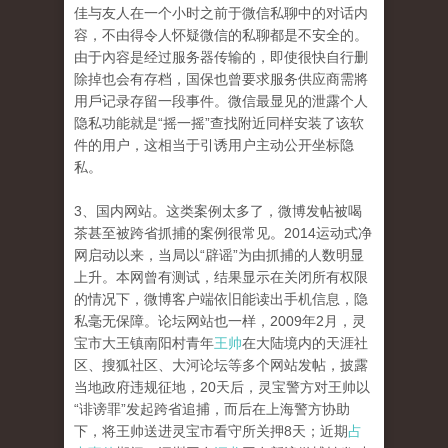
佳与友人在一个小时之前于微信私聊中的对话内
容，不由得令人怀疑微信的私聊都是不安全的。
由于內容是经过服务器传输的，即使很快自行删
除掉也会有存档，国保也曾要求服务供应商需將
用戶记录存留一段事件。微信最显见的泄露个人
隐私功能就是“摇一摇”查找附近同样安装了该软
件的用户，这相当于引诱用户主动公开坐标隐
私。
3、国内网站。这类案例太多了，微博发帖被喝
茶甚至被跨省抓捕的案例很常见。2014运动式净
网启动以来，当局以“辟谣”为由抓捕的人数明显
上升。本网曾有测试，结果显示在关闭所有权限
的情况下，微博客户端依旧能读出手机信息，隐
私毫无保障。论坛网站也一样，2009年2月，灵
宝市大王镇南阳村青年
王帅
在大陆境内的天涯社
区、搜狐社区、大河论坛等多个网站发帖，披露
当地政府违规征地，20天后，灵宝警方对王帅以
“诽谤罪”发起跨省追捕，而后在上海警方协助
下，将王帅送进灵宝市看守所关押8天；近期
占