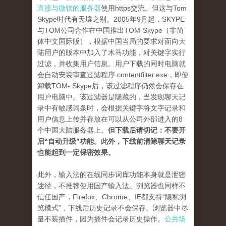
直接与微软的服务器
使用https交流。但这与Tom
Skype时代有天壤之别。2005年9月起，SKYPE
与TOM公司合作在中国推出TOM-Skype（非简
体中文国际版），根据中国当局的要求对面向大
陆用户的版本中加入了木马功能，对关键字实行
过滤，并收集用户信息。用户下载的同时电脑就
会自动安装审查过滤程序 contentfilter.exe，即使
卸载TOM- Skype后，该过滤程序仍然会保存在
用户电脑中。该过滤器是隐藏的，当发现聊天记
录中有敏感词条时，会根据关键字将文字记录和
用户信息上传并存放在可以从公司外部进入的8
个中国大陆服务器上。
但下载后请切记：不要开
启“自动升级”功能。此外，下线前清除聊天记录
也能起到一定保密效果。
此外，输入法的在线同步词库功能本身就是泄密
途径，不推荐使用国产输入法。浏览器也同样不
信任国产，Firefox、Chrome、IE都支持“隐私浏
览模式”，下线后历史记录不会保存。浏览器中尽
量不装插件，因为插件会记录历史操作。
公共场