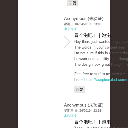
回复
Anonymous (未验证)
星期三, 04/24/2019 - 23:10
永久连接
冒个泡吧！ | 泡泡
Hey there just wanted to give y
The words in your content seem 
I'm not sure if this is a formatt
browser compatibility but I thoug
The design look great though! H
Feel free to surf to my website -
href="
https://xceptionaled.com/
回复
Anonymous (未验证)
星期三, 04/24/2019 - 23:15
永久连接
冒个泡吧！ | 泡泡