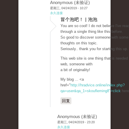
Anonymous (未验证)
星期三, 04/24/2019 - 10:27
永久连接
冒个泡吧！ | 泡泡
You are so cool! I do not believe I've rea
through a single thing like this before.
So good to discover someone with some 
thoughts on this topic.
Seriously.. thank you for starting this up.
This web site is one thing that is needed
web, someone with
a bit of originality!
My blog ... <a
href="
http://hradvice.online/index.php?
qa=user&qa_1=skoufleming8">click
here
回复
Anonymous (未验证)
星期三, 04/24/2019 - 23:20
永久连接