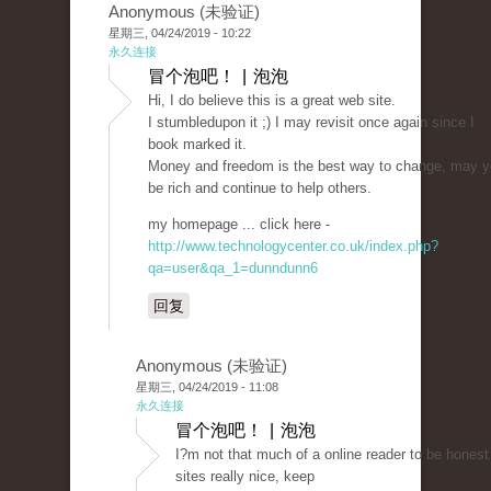
Anonymous (未验证)
星期三, 04/24/2019 - 10:22
永久连接
冒个泡吧！ | 泡泡
Hi, I do believe this is a great web site.
I stumbledupon it ;) I may revisit once again since I
book marked it.
Money and freedom is the best way to change, may 
be rich and continue to help others.
my homepage ... click here -
http://www.technologycenter.co.uk/index.php?
qa=user&qa_1=dunndunn6
回复
Anonymous (未验证)
星期三, 04/24/2019 - 11:08
永久连接
冒个泡吧！ | 泡泡
I?m not that much of a online reader to be honest
sites really nice, keep