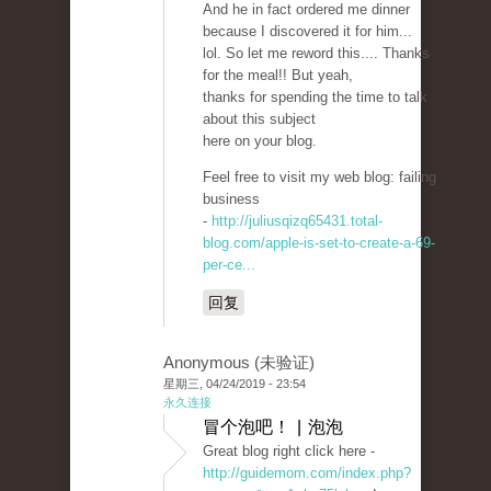
And he in fact ordered me dinner
because I discovered it for him...
lol. So let me reword this.... Thanks
for the meal!! But yeah,
thanks for spending the time to talk
about this subject
here on your blog.
Feel free to visit my web blog: failing
business
-
http://juliusqizq65431.total-
blog.com/apple-is-set-to-create-a-69-
per-ce...
回复
Anonymous (未验证)
星期三, 04/24/2019 - 23:54
永久连接
冒个泡吧！ | 泡泡
Great blog right click here -
http://guidemom.com/index.php?