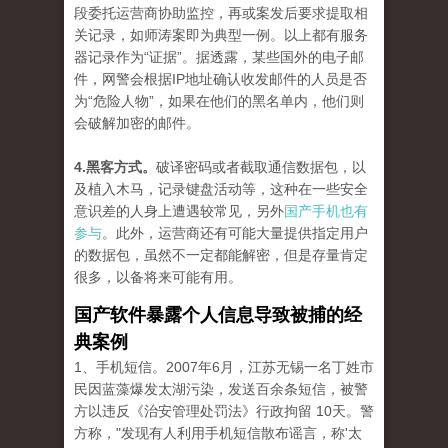
段委托运营商协助监控，再或案发后要求提取相
关记录，如师涛案即为典型一例。以上都有服务
器记录作为“证据”。据透露，某些国外的电子邮
件，网警会根据IP地址确认收发邮件的人员是否
为“危险人物”，如果在他们的黑名单内，他们则
会破解加密的邮件。
4.黑客方式。
破译密码或者截取通信数据包，以
及植入木马，记录键盘活动等，这种在一些安全
意识差的人身上遭遇较常见，另外
国产手机也有
参与
。此外，运营商还有可能大量提供指定用户
的数据包，虽然不一定都能解密，但是存量肯定
很多，以备将来可能有用。
国产软件暴露个人信息导致被捕的经
典案例
1、手机短信。2007年6月，江苏无锡一名丁姓市
民因蓝藻爆发太湖污染，发送百余条短信，被警
方以违反《治安管理处罚法》行政拘留 10天。警
方称，"发现有人利用手机短信散布谣言，称'太