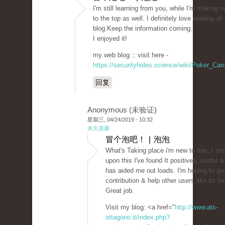
I'm still learning from you, while I'm making
to the top as well. I definitely love reading all
blog.Keep the information coming.
I enjoyed it!
my web blog :: visit here -
https://securityholes.science/wiki/Poker_C
回复
Anonymous (未验证)
星期三, 04/24/2019 - 10:32
永久连接
冒个泡吧！ | 泡泡
What's Taking place i'm new to this, I st
upon this I've found It positively useful an
has aided me out loads. I'm hoping to gi
contribution & help other users like its h
Great job.
Visit my blog: <a href="
http://www.ats-
ottagono.it/index.php?