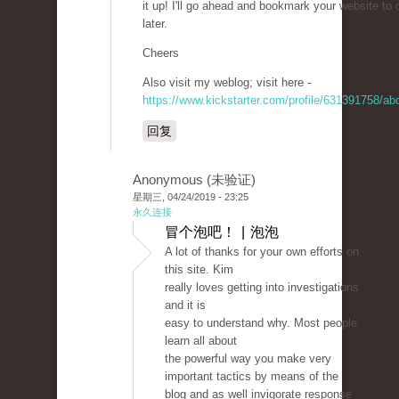
it up! I'll go ahead and bookmark your website t
later.
Cheers
Also visit my weblog; visit here -
https://www.kickstarter.com/profile/631391758/ab
回复
Anonymous (未验证)
星期三, 04/24/2019 - 23:25
永久连接
冒个泡吧！ | 泡泡
A lot of thanks for your own efforts on
this site. Kim
really loves getting into investigations
and it is
easy to understand why. Most people
learn all about
the powerful way you make very
important tactics by means of the
blog and as well invigorate response