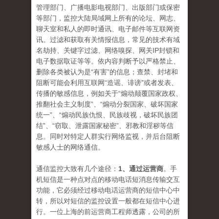
管理部门、广播电影电视部门、出版部门或保密
等部门，监控大陆局域网上所有的论坛、网志、
聊天室和私人的即时通讯、电子邮件等互联网资
讯。过滤和获取有关情报信息，常见的技术有域
名劫持、关键字过滤、网络嗅探、网关IP封锁和
电子数据取证等等。依内容判断予以严格禁止、
删除各类被认为是“有害”的信息；查禁、封堵和
阻断可能会利用互联网“造谣、诽谤”或者发表、
传播的敏感信息，例如关于“煽动颠覆国家政权、
推翻社会主义制度”、“煽动分裂国家、破坏国家
统一”、“煽动民族仇恨、民族歧视，破坏民族团
结”、“窃取、泄露国家秘密”、邪教和淫秽等信
息。同时对特定人群实行网络监视，并后台阻断
敏感人士的网络通信。
通信监控大致有几个途径：
1、通过运营商
。手
机短信是一种点对点的移动电话短消息传输交互
功能，它必须经过移动电话运营商的短信中心中
转，所以对短信的监控设置一般都在短信中心进
行。一位上海的前运营商工程师透露，公司的所