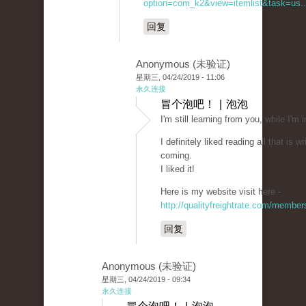
option=com_k2&view=itemlist&task=us..
回复
Anonymous (未验证)
星期三, 04/24/2019 - 11:06
永久连接
冒个泡吧！ | 泡泡
I'm still learning from you, while I'm
I definitely liked reading all that is 
coming.
I liked it!
Here is my website visit here -
http://qualityfreightrate.com/member
回复
Anonymous (未验证)
星期三, 04/24/2019 - 09:34
永久连接