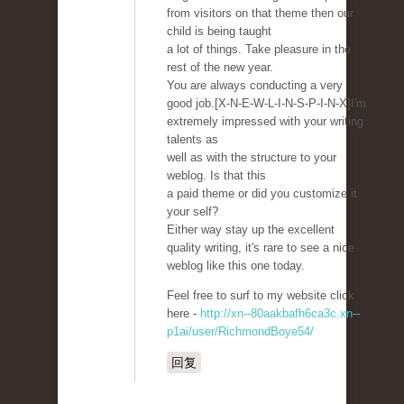
from visitors on that theme then our
child is being taught
a lot of things. Take pleasure in the
rest of the new year.
You are always conducting a very
good job.[X-N-E-W-L-I-N-S-P-I-N-X]I'm
extremely impressed with your writing
talents as
well as with the structure to your
weblog. Is that this
a paid theme or did you customize it
your self?
Either way stay up the excellent
quality writing, it's rare to see a nice
weblog like this one today.
Feel free to surf to my website click
here -
http://xn--80aakbafh6ca3c.xn--
p1ai/user/RichmondBoye54/
回复