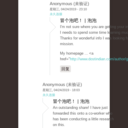
Anonymous (未验证)
星期三, 04/24/2019 - 23:10
永久连接
冒个泡吧！ | 泡泡
I'm not sure where you are getting your in
I needs to spend some time learning mu
Thanks for wonderful info I was looking fo
mission.
My homepage ... <a
href="
http://www.dostindian.com/author/
回复
Anonymous (未验证)
星期三, 04/24/2019 - 18:03
永久连接
冒个泡吧！ | 泡泡
An outstanding share! I have just
forwarded this onto a co-worker who
has been conducting a little research
on this.