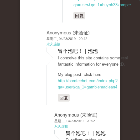
qa=user&qa_1=huynh33kamper
回复
Anonymous (未验证)
星期二, 04/23/2019 - 20:42
永久连接
冒个泡吧！ | 泡泡
I conceive this site contains some real
fantastic information for everyone :D.
My blog post: click here -
http://bomtechet.com/index.php?
qa=user&qa_1=gamblemaclean4
回复
Anonymous (未验证)
星期二, 04/23/2019 - 20:52
永久连接
冒个泡吧！ | 泡泡