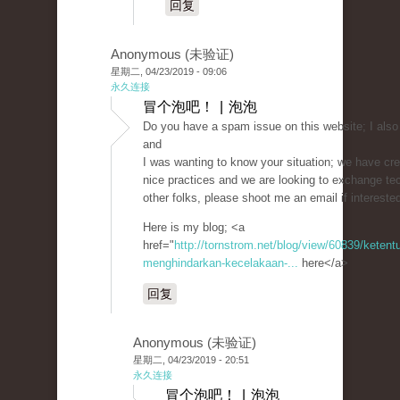
回复
Anonymous (未验证)
星期二, 04/23/2019 - 09:06
永久连接
冒个泡吧！ | 泡泡
Do you have a spam issue on this website; I also
and
I was wanting to know your situation; we have c
nice practices and we are looking to exchange te
other folks, please shoot me an email if intereste
Here is my blog; <a
href="
http://tornstrom.net/blog/view/60839/ketent
menghindarkan-kecelakaan-...
here</a>
回复
Anonymous (未验证)
星期二, 04/23/2019 - 20:51
永久连接
冒个泡吧！ | 泡泡