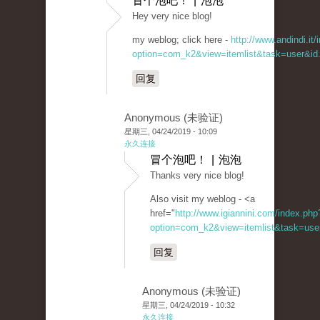
冒个泡吧！ | 泡泡
Hey very nice blog!
my weblog; click here -
http://www.andindi.it
option=com_k2&view=itemlist&task=user&id.
回复
Anonymous (未验证)
星期三, 04/24/2019 - 10:09
永久连接
冒个泡吧！ | 泡泡
Thanks very nice blog!
Also visit my weblog - <a
href="
http://www.igiannini.com/index.php
option=com_k2&view=itemlist&task=user
回复
Anonymous (未验证)
星期三, 04/24/2019 - 10:32
永久连接