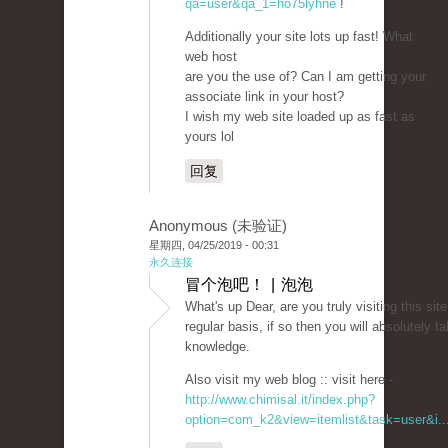
qa=user&qa_1=ho75lyhne
!
Additionally your site lots up fast! What
web host
are you the use of? Can I am getting your
associate link in your host?
I wish my web site loaded up as fast as
yours lol
回复
Anonymous (未验证)
星期四, 04/25/2019 - 00:31
永久连接
冒个泡吧！ | 泡泡
What's up Dear, are you truly visiting this sit
regular basis, if so then you will absolutely t
knowledge.
Also visit my web blog :: visit here -
http://www.chimisal.it/index.php?
option=com_k2&view=itemlist&task=user&i..