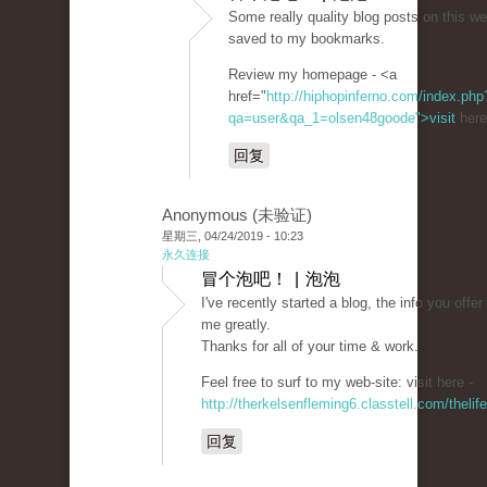
Some really quality blog posts on this we
saved to my bookmarks.
Review my homepage - <a
href="
http://hiphopinferno.com/index.php
qa=user&qa_1=olsen48goode">visit
here
回复
Anonymous (未验证)
星期三, 04/24/2019 - 10:23
永久连接
冒个泡吧！ | 泡泡
I've recently started a blog, the info you offe
me greatly.
Thanks for all of your time & work.
Feel free to surf to my web-site: visit here -
http://therkelsenfleming6.classtell.com/thel
回复