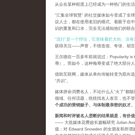
从众在某种程度上已经成为一种热门的生活
“汇集全球智慧“ 的社交媒体如今变成了
议人士，都在使用老旧的模式、着眼于在中
识的重复和口水，完全无法感知他们的联合
“流行”是一个悖论，它意味着烂大街、没
获得关注——声誉，不惜造假、夸张、胡言乱
王尔德在一百多年前就说过：Popularity is th
辱）。而如今，这种侮辱变成了绝大部分人
借助互联网，媒体从单向传输转变为双向选
“共识”。
媒体拼命消费名人，不论什么人“火了”都
领域、任何话题，统统找名人发言，也不管
个成功的营销贩子、与体制最亲密的奴才、
新闻和时评被名人垄断的结果就是，有价值
—— 大批媒体花费超长篇幅研究 Julian As
值；对 Edward Snowden 的女朋