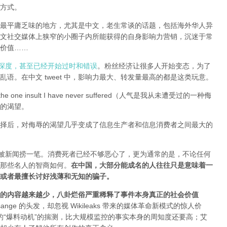
方式。
全球最平庸乏味的地方，尤其是中文，老生常谈的话题，包括海外华人异
文社交媒体上狭窄的小圈子内所能获得的自身影响力营销，沉迷于常
价值……
有深度，甚至已经开始过时和错误
。粉丝经济让很多人开始变态，为了
语。在中文 tweet 中，影响力最大、转发量最高的都是这类玩意。
e one insult I have never suffered（人气是我从未遭受过的一种侮
的渴望。
择后，对侮辱的渴望几乎变成了信息生产者和信息消费者之间最大的
能被新闻捞一笔。消费死者已经不够恶心了，更为通常的是，不论任何
那些名人的智商如何。
在中国，大部分能成名的人往往只是意味着一
或者最擅长讨好浅薄和无知的骗子。
的内容越来越少，八卦烂俗严重稀释了事件本身真正的社会价值
sange 的头发，却忽视 Wikileaks 带来的媒体革命新模式的惊人价
友和所谓的“爆料动机”的揣测，比大规模监控的事实本身的周知度还要高；艾