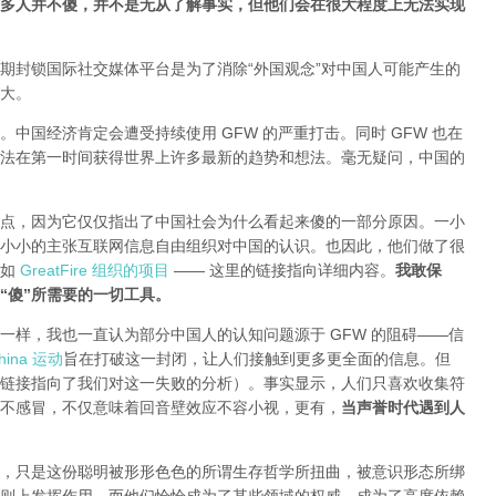
多人并不傻，并不是无从了解事实，但他们会在很大程度上无法实现
期封锁国际社交媒体平台是为了消除“外国观念”对中国人可能产生的
大。
中国经济肯定会遭受持续使用 GFW 的严重打击。同时 GFW 也在
法在第一时间获得世界上许多最新的趋势和想法。毫无疑问，中国的
点，因为它仅仅指出了中国社会为什么看起来傻的一部分原因。一小
小小的主张互联网信息自由组织对中国的认识。也因此，他们做了很
就如
GreatFire 组织的项目
—— 这里的链接指向详细内容。
我敢保
“傻”所需要的一切工具。
一样，我也一直认为部分中国人的认知问题源于 GFW 的阻碍——信
ina 运动
旨在打破这一封闭，让人们接触到更多更全面的信息。但
链接指向了我们对这一失败的分析
）。事实显示，人们只喜欢收集符
不感冒，不仅意味着回音壁效应不容小视，更有，
当声誉时代遇到人
，只是这份聪明被形形色色的所谓生存哲学所扭曲，被意识形态所绑