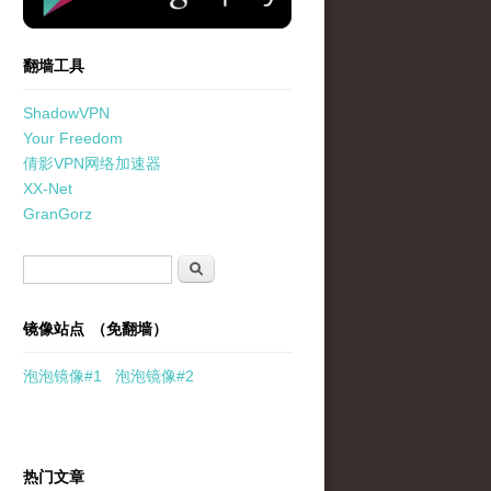
翻墙工具
ShadowVPN
Your Freedom
倩影VPN网络加速器
XX-Net
GranGorz
搜索表单
搜索
镜像站点 （免翻墙）
泡泡
镜像
#1
泡泡
镜像#2
热门文章