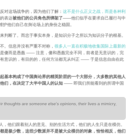
反对这场战争的，因为他们了解：
这不是什么正义之战，而是各种利
的表达
被他们的公共角色所绑架了
——他们似乎在要求自己履行与中
能维护他们自己在舆论场上的身份之稳固。
来判断了。而忠于事实本身，是知识分子之所以为知识分子的根基。
不。信息并没有严重不对称，
很多人一直在积极地收集国际上最新的
是傻而是愚蠢 —— 注意，傻和愚蠢完全不同，前者是无意识的，完
有意识的，有目的的，任何方法都无从纠正 —— 于是信息自由在此
起基本构成了中国舆论界的精英阶层的一个大部分，大多数的其他人
是他们，在决定了大半中国人的认知
—— 即我们所能看到的所谓中国
r thoughts are someone else's opinions, their lives a mimicry,
活成了别人，他们跟着别人的意见、别的生活方式，他们的人生只是在模仿。
都是极少数，这些少数派并不是被大众模仿的对象，恰恰相反，他们