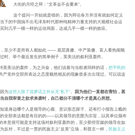
大街的月经之辩：“文革会不会重来”。
这个提问一开始就是错的，因为辩论各方并没有就如何定义
当下的中国搞不出毛泽东时代那种纯精神力量支持的大规模社会运
买到几乎一模一样的运动局面，达成几乎一模一样的效应。
，至少不是所有人都如此 —— 底层真傻、中产装傻、富人看热闹顺
过时。举个最近发生的简单例子，英美法的叙利亚轰炸。
支持英美法的轰炸，为之兴奋，他们说着与当权者同样的话，
把平民的
共产党外交部所表达之态度截然相反的现象曾多次出现过。可以说这
因为
这些人除了说梦话之外从无“私下”
。
因为他们一直都在害怕，甚
当自我审查之欲求来袭时，自己都分不清哪个才是真心所想。
知道身边哪个人是领导的心腹、意识形态探子、还有打小报告上瘾的
的全部表达都是有目的的——以其领导的意图为宗旨，以其单位颁布
局的本意很可能是支持这场对叙利亚轰炸的，至少那些官媒的领导在如
为反对，不过是一贯的民族主义“反美”立场，和普京一样，
民族主义