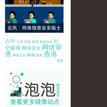
占中
社
台湾
审查
微博
新闻自由
网络审
交媒体
网络安全
查
香港
翻墙
网络监控
隐私
更多
pao-pao-banner-mirror-site-120814.jpg