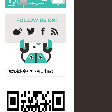
下载泡泡安卓APP（点击/扫描）