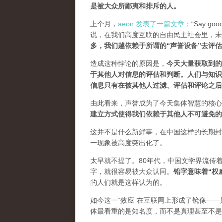
是被大众所鄙夷和排斥的人
。
上个月，
aeon 发表了一篇文章
：“Say goodb
说，在我们高度互联的自由民主社会里，未
多，我们越依赖于所谓的“声誉设备”去评
造成这种悖论的原因是，
今天大量获取到的
于其他人对信息的评估和判断。
人们与知识
信息只有在被其他人过滤、评估和评论之后
由此看来，声誉成为了今天集体智慧的核心
建立方式使得我们依赖于其他人不可避免的
这并不是什么新鲜事，在中国这样的长期封
一现象被高度突出化了。
太早就不提了。80年代，中国文学界流传
字，就很容易被大众认同。
铅字意味着“权
的人们就是这样认为的。
如今这一“效应”在互联网上形成了镜像——
体最看重的是知名度，而不是真理甚至不是