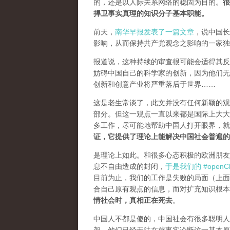
的，还是以人际关系网络的稳固为目的。
很
捍卫事实真理的知识分子基本职能。
前天，
南华早报发表了一篇文章
，说中国长
影响，从而保持共产党观念之影响的一家独
报道说，这种持续的审查很可能会适得其反。
妨碍中国自己的科学家的创新，因为他们无
创新和创意产业将严重落后于世界……
这是老生常谈了，此文并没有任何新颖的观
部分。但这一观点一直以来都是国际上大大
多工作，尽可能地帮助中国人打开眼界，
证，它提供了理论上能解决中国社会普遍的
是理论上如此。和很多心态积极的欧洲朋友
息不自由造成的封闭，
于是我们的 #openCh
目前为止，我们的工作是失败的局面（
上面
合自己原有观点的信息，而对扩充知识根本
情社会时，真相正在死去
。
中国人不都是傻的，中国社会有很多聪明人