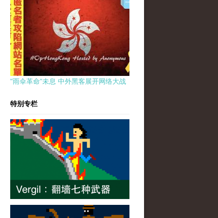
"雨伞革命"未息 中外黑客展开网络大战
特别专栏