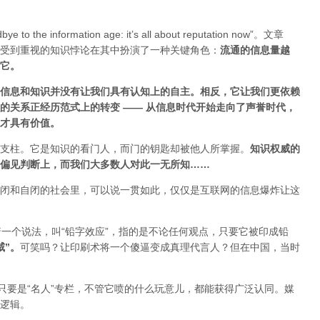
ye to the information age: it’s all about reputation now”。文章
受到重视的知识悖论在其中扮演了一种关键角色：
流通的信息量越
估它
。
信息和知识并没有让我们具有认知上的自主。相反，它让我们更依赖
的关系正经历范式上的转变 ——
从信息时代开始走向了声誉时代，
才具有价值。
支柱。它是知识的看门人，而门的钥匙却被他人所掌握。
知识权威的
偏见判断上，而我们大多数人对此一无所知……
闭和自闭的社会里，可以说一贯如此，仅仅是互联网的信息爆炸让这
着一个说法，叫“铅字效应”，指的是不论任何观点，只要它被印成铅
威”
。
可笑吗？让印刷术将一个傻逼变成真理代言人？但在中国，当时
只要是“名人”专栏，不管它喷的什么玩意儿，都能获得广泛认同。媒
逻辑。