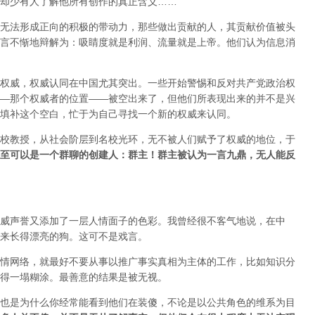
却少有人了解他所有创作的真正含义……
无法形成正向的积极的带动力，那些做出贡献的人，其贡献价值被头
言不惭地辩解为：吸睛度就是利润、流量就是上帝。他们认为信息消
权威，权威认同在中国尤其突出。一些开始警惕和反对共产党政治权
—那个权威者的位置——被空出来了，但他们所表现出来的并不是兴
填补这个空白，忙于为自己寻找一个新的权威来认同。
校教授，从社会阶层到名校光环，无不被人们赋予了权威的地位，于
至可以是一个群聊的创建人：群主！群主被认为一言九鼎，无人能反
威声誉又添加了一层人情面子的色彩。我曾经很不客气地说，在中
来长得漂亮的狗。这可不是戏言。
情网络，就最好不要从事以推广事实真相为主体的工作，比如知识分
得一塌糊涂。最善意的结果是被无视。
也是为什么你经常能看到他们在装傻，不论是以公共角色的维系为目