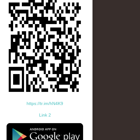
https://tr.im/hN4K9
Link 2
standard-icon-googleplay-app-store.png