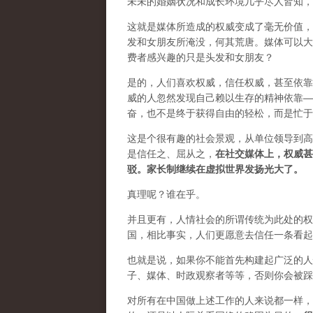
未未的婚姻状况和成长环境几乎尽人皆知，
这就是媒体所造成的权威变成了毫无价值，
发和女朋友所淹没，何其荒唐。媒体可以大
费者感兴趣的只是头发和女朋友？
是的，人们喜欢权威，信任权威，甚至依靠
威的人忽然发现自己赖以生存的精神依靠—
奋，也不是终于获得自由的轻松，而是忙于
这是个很有趣的社会景观，从单位领导到高
是信任之、屈从之，
在社交媒体上，权威甚
驳。家长制继续在虚拟世界发扬光大了。
真理呢？谁在乎。
并且更有，人情社会的所谓传统为此处的权
国，相比事实，人们更愿意去信任一条看起
也就是说，如果你不能首先构建起广泛的人
子、媒体、时政观察者等等，否则你会被踩
对所有在中国做上述工作的人来说都一样，