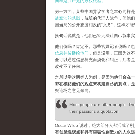
同样是共产党的政权根基。
另一方面，某些中国异议学者之本心同样是
益牵涉的杀戮
，肮脏的代理人战争，但他们
国当局的公开态度相反的“义务”，这样才
换句话说就是，他们已经无法让自己就事实
他们傻吗？肯定不。那些官媒记者傻吗？也
信息并传播给他们
，但是没用，正因为这不
全可以通过信息补充而淡化和纠正，后者是
改变不了任何。
之所以举这两类人为例，是因为
他们合在一
都在模仿他们的观点来构建自己的观点，
舆论场之意见倾向。
Most people are other people. Thei
their passions a quotation
Oscar Wilde 说过，绝大部分人都
有创见性观点和具有突破性创造力的人永远