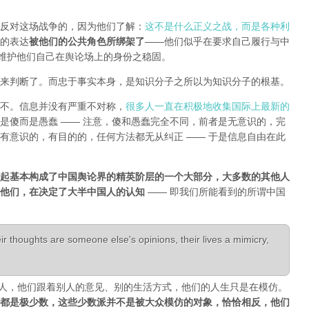
反对这场战争的，因为他们了解：
这不是什么正义之战，而是各种利
的表达
被他们的公共角色所绑架了
——他们似乎在要求自己履行与中
能维护他们自己在舆论场上的身份之稳固。
来判断了。而忠于事实本身，是知识分子之所以为知识分子的根基。
不。信息并没有严重不对称，
很多人一直在积极地收集国际上最新的
是傻而是愚蠢 —— 注意，傻和愚蠢完全不同，前者是无意识的，完
有意识的，有目的的，任何方法都无从纠正 —— 于是信息自由在此
起基本构成了中国舆论界的精英阶层的一个大部分，大多数的其他人
是他们，在决定了大半中国人的认知
—— 即我们所能看到的所谓中国
r thoughts are someone else's opinions, their lives a mimicry,
活成了别人，他们跟着别人的意见、别的生活方式，他们的人生只是在模仿。
都是极少数，这些少数派并不是被大众模仿的对象，恰恰相反，他们