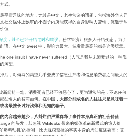
方式。
全球最平庸乏味的地方，尤其是中文，老生常谈的话题，包括海外华人异
文社交媒体上狭窄的小圈子内所能获得的自身影响力营销，沉迷于常
价值……
有深度，甚至已经开始过时和错误
。粉丝经济让很多人开始变态，为了
语。在中文 tweet 中，影响力最大、转发量最高的都是这类玩意。
e one insult I have never suffered（人气是我从未遭受过的一种侮
的渴望。
择后，对侮辱的渴望几乎变成了信息生产者和信息消费者之间最大的
能被新闻捞一笔。消费死者已经不够恶心了，更为通常的是，不论任何
那些名人的智商如何。
在中国，大部分能成名的人往往只是意味着一
或者最擅长讨好浅薄和无知的骗子。
的内容越来越少，八卦烂俗严重稀释了事件本身真正的社会价值
sange 的头发，却忽视 Wikileaks 带来的媒体革命新模式的惊人价
友和所谓的“爆料动机”的揣测，比大规模监控的事实本身的周知度还要高；艾