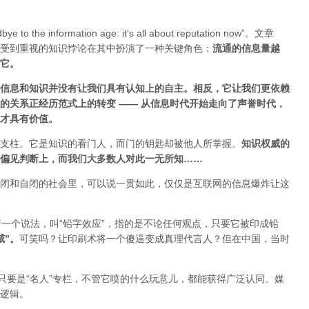
ye to the information age: it’s all about reputation now”。文章
受到重视的知识悖论在其中扮演了一种关键角色：
流通的信息量越
估它
。
信息和知识并没有让我们具有认知上的自主。相反，它让我们更依赖
的关系正经历范式上的转变 ——
从信息时代开始走向了声誉时代，
才具有价值。
支柱。它是知识的看门人，而门的钥匙却被他人所掌握。
知识权威的
偏见判断上，而我们大多数人对此一无所知……
闭和自闭的社会里，可以说一贯如此，仅仅是互联网的信息爆炸让这
着一个说法，叫“铅字效应”，指的是不论任何观点，只要它被印成铅
威”
。
可笑吗？让印刷术将一个傻逼变成真理代言人？但在中国，当时
只要是“名人”专栏，不管它喷的什么玩意儿，都能获得广泛认同。媒
逻辑。