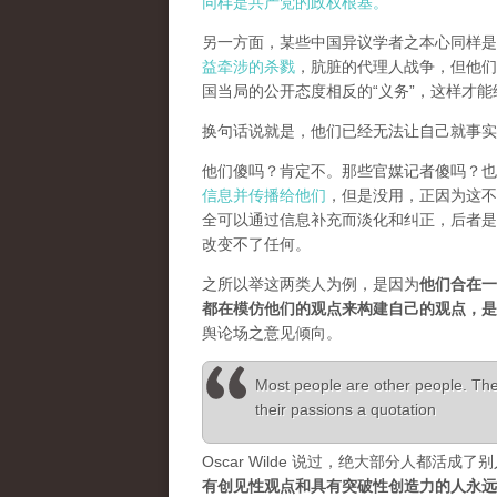
同样是共产党的政权根基。
另一方面，某些中国异议学者之本心同样是
益牵涉的杀戮
，肮脏的代理人战争，但他们
国当局的公开态度相反的“义务”，这样才
换句话说就是，他们已经无法让自己就事实
他们傻吗？肯定不。那些官媒记者傻吗？也
信息并传播给他们
，但是没用，正因为这不
全可以通过信息补充而淡化和纠正，后者是
改变不了任何。
之所以举这两类人为例，是因为
他们合在一
都在模仿他们的观点来构建自己的观点，
舆论场之意见倾向。
Most people are other people. Thei
their passions a quotation
Oscar Wilde 说过，绝大部分人都
有创见性观点和具有突破性创造力的人永远