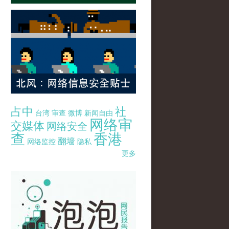
占中
社
台湾
审查
微博
新闻自由
网络审
交媒体
网络安全
查
香港
翻墙
网络监控
隐私
更多
pao-pao-banner-mirror-site-120814.jpg