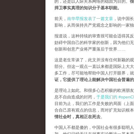
的，还是以人际关系网络的稳固为目的。
很
捍卫事实真理的知识分子基本职能。
前天，
南华早报发表了一篇文章
，说中国长
影响，从而保持共产党观念之影响的一家独
报道说，这种持续的审查很可能会适得其反。
妨碍中国自己的科学家的创新，因为他们无
创新和创意产业将严重落后于世界……
这是老生常谈了，此文并没有任何新颖的观
部分。但这一观点一直以来都是国际上大大
多工作，尽可能地帮助中国人打开眼界，
证，它提供了理论上能解决中国社会普遍的
是理论上如此。和很多心态积极的欧洲朋友
息不自由造成的封闭，
于是我们的 #openCh
目前为止，我们的工作是失败的局面（
上面
合自己原有观点的信息，而对扩充知识根本
情社会时，真相正在死去
。
中国人不都是傻的，中国社会有很多聪明人