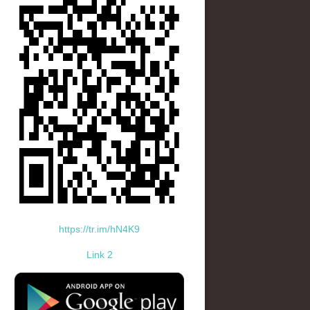
https://tr.im/hN4K9
Link 2
standard-icon-googleplay-app-store.png