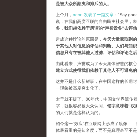
是被大众所鄙夷和排斥的人
。
上个月，
aeon 发表了一篇文章
：“Say goodb
说，在我们高度互联的自由民主社会里，未
多，我们越依赖于所谓的“声誉设备”去评
造成这种悖论的原因是，
今天大量获取到的
于其他人对信息的评估和判断。
人们与知识
信息只有在被其他人过滤、评估和评论之后
由此看来，声誉成为了今天集体智慧的核心
建立方式使得我们依赖于其他人不可避免的
这并不是什么新鲜事，在中国这样的长期封
一现象被高度突出化了。
太早就不提了。80年代，中国文学界流传
字，就很容易被大众认同。
铅字意味着“权
的人们就是这样认为的。
如今这一“效应”在互联网上形成了镜像——
体最看重的是知名度，而不是真理甚至不是