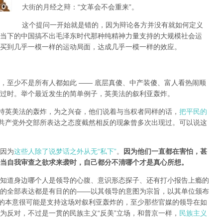
大街的月经之辩：“文革会不会重来”。
这个提问一开始就是错的，因为辩论各方并没有就如何定义
当下的中国搞不出毛泽东时代那种纯精神力量支持的大规模社会运
买到几乎一模一样的运动局面，达成几乎一模一样的效应。
，至少不是所有人都如此 —— 底层真傻、中产装傻、富人看热闹顺
过时。举个最近发生的简单例子，英美法的叙利亚轰炸。
支持英美法的轰炸，为之兴奋，他们说着与当权者同样的话，
把平民的
共产党外交部所表达之态度截然相反的现象曾多次出现过。可以说这
因为
这些人除了说梦话之外从无“私下”
。
因为他们一直都在害怕，甚
当自我审查之欲求来袭时，自己都分不清哪个才是真心所想。
知道身边哪个人是领导的心腹、意识形态探子、还有打小报告上瘾的
的全部表达都是有目的的——以其领导的意图为宗旨，以其单位颁布
局的本意很可能是支持这场对叙利亚轰炸的，至少那些官媒的领导在如
为反对，不过是一贯的民族主义“反美”立场，和普京一样，
民族主义