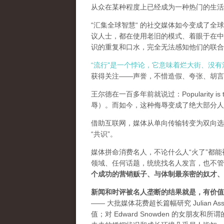
从众在某种程度上已经成为一种热门的生活
“汇集全球智慧“ 的社交媒体如今变成了
议人士，都在使用老旧的模式、着眼于在中
识的重复和口水，完全无法感知他们的联合
“流行”是一个悖论，它意味着烂大街、没
获得关注——声誉，不惜造假、夸张、胡言乱
王尔德在一百多年前就说过：Popularity is th
辱）。而如今，这种侮辱变成了绝大部分人
借助互联网，媒体从单向传输转变为双向选
“共识”。
媒体拼命消费名人，不论什么人“火了”都
领域、任何话题，统统找名人发言，也不管
个成功的营销贩子、与体制最亲密的奴才、
新闻和时评被名人垄断的结果就是，有价值
—— 大批媒体花费超长篇幅研究 Julian As
值；对 Edward Snowden 的女朋