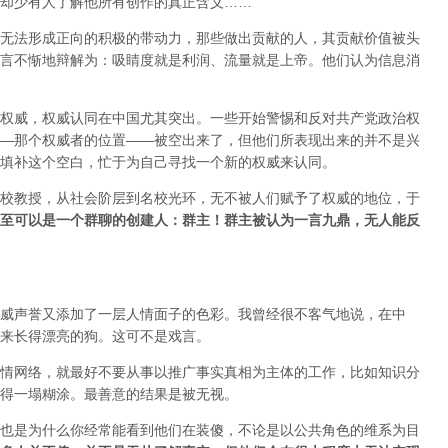
却少有人了解他所有创作的真正含义……
无法形成正向的积极的带动力，那些做出贡献的人，其贡献价值被头
言不惭地辩解为：吸睛度就是利润、流量就是上帝。他们认为信息消
权威，权威认同在中国尤其突出。一些开始警惕和反对共产党政治权
—那个权威者的位置——被空出来了，但他们所表现出来的并不是兴
填补这个空白，忙于为自己寻找一个新的权威来认同。
校教授，从社会阶层到名校光环，无不被人们赋予了权威的地位，于
至可以是一个群聊的创建人：群主！群主被认为一言九鼎，无人能反
威声誉又添加了一层人情面子的色彩。我曾经很不客气地说，在中
来长得漂亮的狗。这可不是戏言。
情网络，就最好不要从事以推广事实真相为主体的工作，比如知识分
得一塌糊涂。最善意的结果是被无视。
也是为什么你经常能看到他们在装傻，不论是以公共角色的维系为目