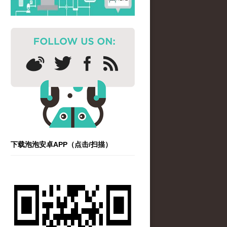
下载泡泡安卓APP（点击/扫描）