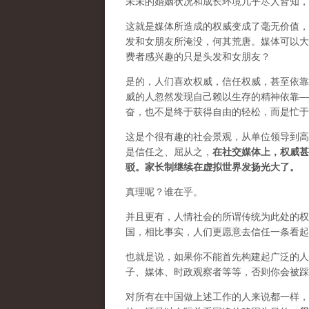
未未的婚姻状况和成长环境几乎尽人皆知，
这就是媒体所造成的权威变成了毫无价值，
发和女朋友所淹没，何其荒唐。媒体可以大
费者感兴趣的只是头发和女朋友？
是的，人们喜欢权威，信任权威，甚至依靠
威的人忽然发现自己赖以生存的精神依靠—
奋，也不是终于获得自由的轻松，而是忙于
这是个很有趣的社会景观，从单位领导到高
是信任之、屈从之，
在社交媒体上，权威甚
驳。家长制继续在虚拟世界发扬光大了。
真理呢？谁在乎。
并且更有，人情社会的所谓传统为此处的权
国，相比事实，人们更愿意去信任一条看起
也就是说，如果你不能首先构建起广泛的人
子、媒体、时政观察者等等，否则你会被踩
对所有在中国做上述工作的人来说都一样，