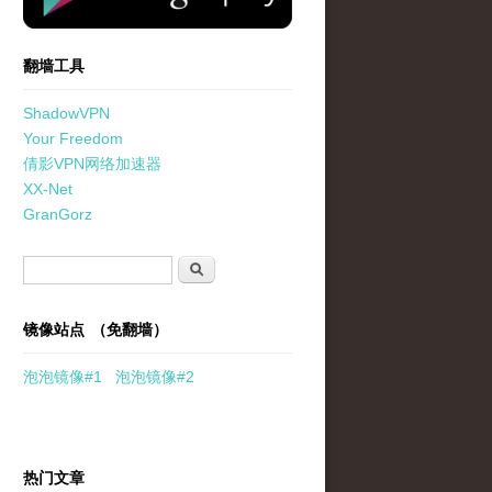
翻墙工具
ShadowVPN
Your Freedom
倩影VPN网络加速器
XX-Net
GranGorz
搜索表单
搜索
镜像站点 （免翻墙）
泡泡
镜像
#1
泡泡
镜像#2
热门文章