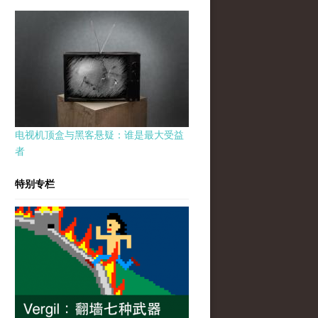
电视机顶盒与黑客悬疑：谁是最大受益
者
特别专栏