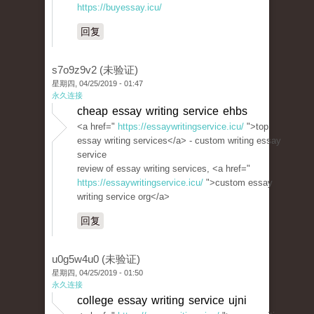
https://buyessay.icu/
回复
s7o9z9v2 (未验证)
星期四, 04/25/2019 - 01:47
永久连接
cheap essay writing service ehbs
<a href="
https://essaywritingservice.icu/
">top
essay writing services</a> - custom writing essay
service
review of essay writing services, <a href="
https://essaywritingservice.icu/
">custom essay
writing service org</a>
回复
u0g5w4u0 (未验证)
星期四, 04/25/2019 - 01:50
永久连接
college essay writing service ujni