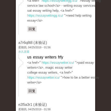
<a href="
https://essaywritingg.icu/
">essay writing
service law school</a> - writing essay services
sat essay writing help, <a href="
https://essaywritingg.icu/
">need help writing
essay</a>
回复
a7r6q8t8 (未验证)
星期四, 04/25/2019 - 01:56
永久连接
us essay writers frfy
<a href="
https://essaywriter.icu/
">paid essay
writers</a>, magic essay writer
college essay writers, <a href="
https://essaywriter.icu/
">how to be a better essay
writer</a>
回复
e2l5a3r1 (未验证)
星期四, 04/25/2019 - 01:58