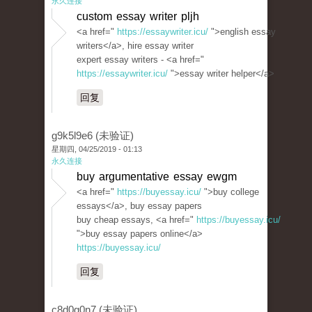
永久连接
custom essay writer pljh
<a href="
https://essaywriter.icu/
">english essay
writers</a>, hire essay writer
expert essay writers - <a href="
https://essaywriter.icu/
">essay writer helper</a>
回复
g9k5l9e6 (未验证)
星期四, 04/25/2019 - 01:13
永久连接
buy argumentative essay ewgm
<a href="
https://buyessay.icu/
">buy college
essays</a>, buy essay papers
buy cheap essays, <a href="
https://buyessay.icu/
">buy essay papers online</a>
https://buyessay.icu/
回复
c8d0g0n7 (未验证)