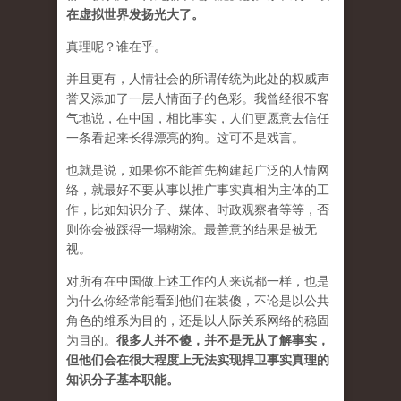
在虚拟世界发扬光大了。
真理呢？谁在乎。
并且更有，人情社会的所谓传统为此处的权威声
誉又添加了一层人情面子的色彩。我曾经很不客
气地说，在中国，相比事实，人们更愿意去信任
一条看起来长得漂亮的狗。这可不是戏言。
也就是说，如果你不能首先构建起广泛的人情网
络，就最好不要从事以推广事实真相为主体的工
作，比如知识分子、媒体、时政观察者等等，否
则你会被踩得一塌糊涂。最善意的结果是被无
视。
对所有在中国做上述工作的人来说都一样，也是
为什么你经常能看到他们在装傻，不论是以公共
角色的维系为目的，还是以人际关系网络的稳固
为目的。
很多人并不傻，并不是无从了解事实，
但他们会在很大程度上无法实现捍卫事实真理的
知识分子基本职能。