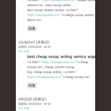
<a href="
https://essaywriter.icu/
">expert essay
writers</a>, easy essay writer
best essay writers review, <a href="
https://essaywriter.icu/
">college essay writers
block</a>
回复
u1u4p1w2 (未验证)
星期四, 04/25/2019 - 02:20
永久连接
best cheap essay writing service wqpc
<a href="
https://cheapessay.icu/
">cheap
essay</a>, cheap custom essay
buy cheap essay online, <a href="
https://cheapessay.icu/
">cheap essay</a>
回复
e9n2j1j9 (未验证)
星期四, 04/25/2019 - 02:32
永久连接