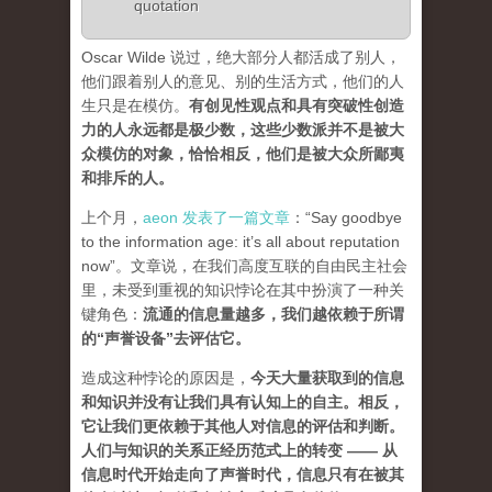
quotation
Oscar Wilde 说过，绝大部分人都活成了别人，
他们跟着别人的意见、别的生活方式，他们的人
生只是在模仿。
有创见性观点和具有突破性创造
力的人永远都是极少数，这些少数派并不是被大
众模仿的对象，恰恰相反，他们是被大众所鄙夷
和排斥的人
。
上个月，
aeon 发表了一篇文章
：“Say goodbye
to the information age: it’s all about reputation
now”。文章说，在我们高度互联的自由民主社会
里，未受到重视的知识悖论在其中扮演了一种关
键角色：
流通的信息量越多，我们越依赖于所谓
的“声誉设备”去评估它
。
造成这种悖论的原因是，
今天大量获取到的信息
和知识并没有让我们具有认知上的自主。相反，
它让我们更依赖于其他人对信息的评估和判断。
人们与知识的关系正经历范式上的转变 ——
从
信息时代开始走向了声誉时代，信息只有在被其