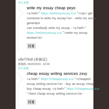
永久连接
write my essay cheap peyo
<a href="
https://writemyessay.icu/
">can i get
someone to write my essay</a> - write my essay
generator
can somebody write my essay - <a href="
https://writemyessay.icu/
">write my essay
review</a>
回复
x8e7r9o8 (未验证)
星期四, 04/25/2019 - 02:00
永久连接
cheap essay writing services zxvy
<a href="
https://cheapessay.icu/
">cheapest
essay writing service</a> - buy an essay cheap
buy cheap essay, <a href="
https://cheapessay.icu/
">best cheap essay writing service</a>
回复