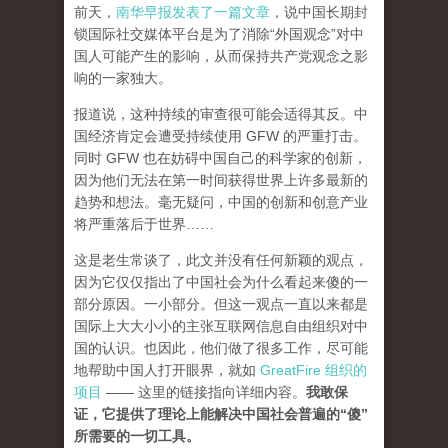
前天，
南华早报发表了一篇文章
，说中国长期封
锁国际社交媒体平台是为了消除“外国观念”对中
国人可能产生的影响，从而保持共产党观念之影
响的一家独大。
报道说，这种持续的审查很可能会适得其反。中
国经济肯定会遭受持续使用 GFW 的严重打击。
同时 GFW 也在妨碍中国自己的科学家的创新，
因为他们无法在第一时间获得世界上许多最新的
趋势和想法。毫无疑问，中国的创新和创意产业
将严重落后于世界……
这是老生常谈了，此文并没有任何新颖的观点，
因为它仅仅指出了中国社会为什么看起来傻的一
部分原因。一小部分。但这一观点一直以来都是
国际上大大小小的主张互联网信息自由组织对中
国的认识。也因此，他们做了很多工作，尽可能
地帮助中国人打开眼界，就如
GreatFire 组织的
项目
—— 这里的链接指向详细内容。
我敢保
证，它提供了理论上能解决中国社会普遍的“傻”
所需要的一切工具。