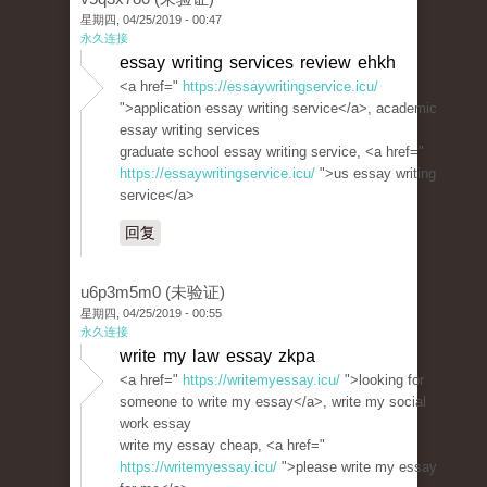
星期四, 04/25/2019 - 00:47
永久连接
essay writing services review ehkh
<a href="
https://essaywritingservice.icu/
">application essay writing service</a>, academic
essay writing services
graduate school essay writing service, <a href="
https://essaywritingservice.icu/
">us essay writing
service</a>
回复
u6p3m5m0 (未验证)
星期四, 04/25/2019 - 00:55
永久连接
write my law essay zkpa
<a href="
https://writemyessay.icu/
">looking for
someone to write my essay</a>, write my social
work essay
write my essay cheap, <a href="
https://writemyessay.icu/
">please write my essay