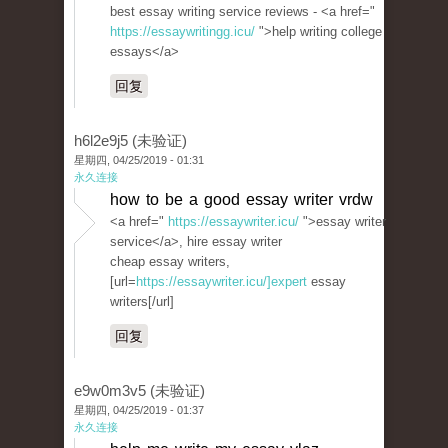
best essay writing service reviews - <a href="
https://essaywritingg.icu/
">help writing college
essays</a>
回复
h6l2e9j5 (未验证)
星期四, 04/25/2019 - 01:31
永久连接
how to be a good essay writer vrdw
<a href="
https://essaywriter.icu/
">essay writer
service</a>, hire essay writer
cheap essay writers,
[url=
https://essaywriter.icu/]expert
essay
writers[/url]
回复
e9w0m3v5 (未验证)
星期四, 04/25/2019 - 01:37
永久连接