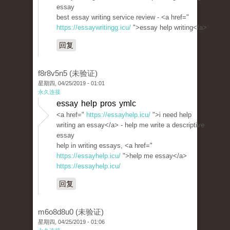
essay
best essay writing service review - <a href="
https://essaywritingg.icu/
">essay help writing</a>
回复
f8r8v5n5 (未验证)
星期四, 04/25/2019 - 01:01
永久连接
essay help pros ymlc
<a href="
https://essayhelp.icu/
">i need help
writing an essay</a> - help me write a descriptive
essay
help in writing essays, <a href="
https://essayhelp.icu/
">help me essay</a>
https://essayhelp.icu/
回复
m6o8d8u0 (未验证)
星期四, 04/25/2019 - 01:06