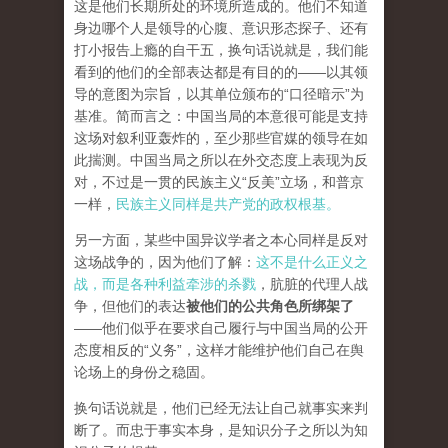
这是他们长期所处的环境所造成的。他们不知道
身边哪个人是领导的心腹、意识形态探子、还有
打小报告上瘾的自干五，换句话说就是，我们能
看到的他们的全部表达都是有目的的——以其领
导的意图为宗旨，以其单位颁布的“口径暗示”为
基准。简而言之：中国当局的本意很可能是支持
这场对叙利亚轰炸的，至少那些官媒的领导在如
此揣测。中国当局之所以在外交态度上表现为反
对，不过是一贯的民族主义“反美”立场，和普京
一样，
民族主义同样是共产党的政权根基。
另一方面，某些中国异议学者之本心同样是反对
这场战争的，因为他们了解：
这不是什么正义之
战，而是各种利益牵涉的杀戮
，肮脏的代理人战
争，但他们的表达
被他们的公共角色所绑架了
——他们似乎在要求自己履行与中国当局的公开
态度相反的“义务”，这样才能维护他们自己在舆
论场上的身份之稳固。
换句话说就是，他们已经无法让自己就事实来判
断了。而忠于事实本身，是知识分子之所以为知