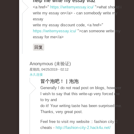
help me write my essay vlaz
<a href="
https://writemyessay.icu/
">what should i
write my essay on</a> - can somebody write my
essay
write my essay discount code, <a href="
https://writemyessay.icu/
">can someone write my
essay for me</a>
回复
Anonymous (未验证)
星期四, 04/25/2019 - 02:12
永久连接
冒个泡吧！ | 泡泡
Generally I do not read post on blogs, however
I wish to say that this write-up very forced me
to try and
do it! Your writing taste has been surprised me.
Thanks, very great post.
Feel free to visit my website :: fashion city 2
cheats -
http://fashion-city-2.hack4u.net/