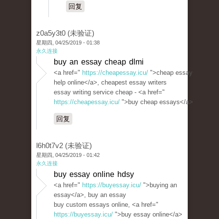
回复
z0a5y3t0 (未验证)
星期四, 04/25/2019 - 01:38
永久连接
buy an essay cheap dlmi
<a href="
https://cheapessay.icu/
">cheap essay
help online</a>, cheapest essay writers
essay writing service cheap - <a href="
https://cheapessay.icu/
">buy cheap essays</a>
回复
l6h0t7v2 (未验证)
星期四, 04/25/2019 - 01:42
永久连接
buy essay online hdsy
<a href="
https://buyessay.icu/
">buying an
essay</a>, buy an essay
buy custom essays online, <a href="
https://buyessay.icu/
">buy essay online</a>