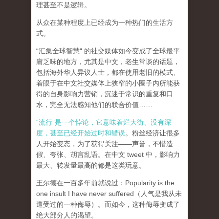
理甚至不是逻辑。
从众在某种程度上已经成为一种热门的生活方
式。
“汇集全球智慧“ 的社交媒体如今变成了全球最平
庸乏味的地方，尤其是中文，老生常谈的话题，
包括海外华人异议人士，都在使用老旧的模式、
着眼于在中文社交媒体上狭窄的小圈子内所能获
得的自身影响力营销，沉迷于常识的重复和口
水，完全无法感知他们的联合价值……
“流行”是一个悖论，它意味着烂大街、没有深
度，甚至已经开始过时和错误
。粉丝经济让很多
人开始变态，为了获得关注——声誉，不惜造
假、夸张、胡言乱语。在中文 tweet 中，影响力
最大、转发量最高的都是这类玩意。
王尔德在一百多年前就说过：Popularity is the
one insult I have never suffered（人气是我从未
遭受过的一种侮辱）。而如今，这种侮辱变成了
绝大部分人的渴望。