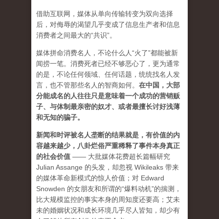
借助互联网，媒体从单向传输转变为双向选择
后，对侮辱的渴望几乎变成了信息生产者和信息
消费者之间最大的“共识”。
媒体拼命消费名人，不论什么人“火了”都能被新
闻捞一笔。消费死者已经不够恶心了，更为通常
的是，不论任何领域、任何话题，统统找名人发
言，也不管那些名人的智商如何。
在中国，大部
分能成名的人往往只是意味着一个成功的营销贩
子、与体制最亲密的奴才、或者最擅长讨好浅薄
和无知的骗子。
新闻和时评被名人垄断的结果就是，有价值的内
容越来越少，八卦烂俗严重稀释了事件本身真正
的社会价值
—— 大批媒体花费超长篇幅研究
Julian Assange 的头发，却忽视 Wikileaks 带来
的媒体革命新模式的惊人价值；对 Edward
Snowden 的女朋友和所谓的“爆料动机”的揣测，
比大规模监控的事实本身的周知度还要高；艾未
未的婚姻状况和成长环境几乎尽人皆知，却少有