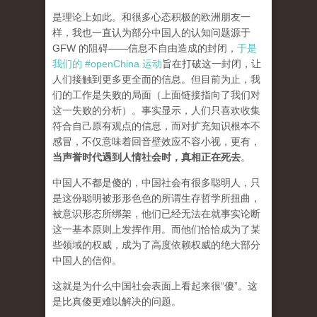
是理论上如此。和很多心态积极的欧洲朋友一
样，我也一直认为部分中国人的认知问题源于
GFW 的阻碍——信息不自由造成的封闭，
于是
我们的 #openChina 运动
旨在打破这一封闭，让
人们接触到更多更全面的信息。但目前为止，我
们的工作是失败的局面（
上面链接指向了我们对
这一失败的分析
）。事实显示，人们只喜欢收集
符合自己原有观点的信息，而对扩充知识根本不
感冒，不仅意味着回音壁效应不容小视，更有，
当声誉时代遇到人情社会时，真相正在死去
。
中国人不都是傻的，中国社会有很多聪明人，只
是这份聪明被形形色色的所谓生存哲学所扭曲，
被意识形态所绑架，他们已经无法在就事实论断
这一基本原则上发挥作用。而他们恰恰成为了某
些领域的权威，成为了高度依赖权威的绝大部分
中国人的信仰。
这就是为什么中国社会表面上看起来很“傻”。这
是比真傻更难以解决的问题。