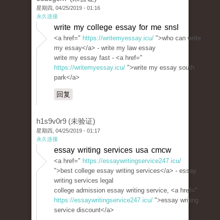
星期四, 04/25/2019 - 01:16
永久连接
write my college essay for me snsl
<a href="
https://writemyessay.icu/
">who can write
my essay</a> - write my law essay
write my essay fast - <a href="
https://writemyessay.icu/
">write my essay south
park</a>
回复
h1s9v0r9 (未验证)
星期四, 04/25/2019 - 01:17
永久连接
essay writing services usa cmcw
<a href="
https://essaywritingservice247.icu/
">best college essay writing services</a> - essay
writing services legal
college admission essay writing service, <a href="
https://essaywritingservice247.icu/
">essay writing
service discount</a>