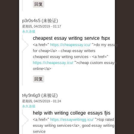
回复
p3r0s4s5 (未验证)
星期四, 04/25/2019 - 01:17
永久连接
cheapest essay writing service fspx
<a href="
https://cheapessay.icu/
">do my essay
for cheap</a> - cheap essay writers
cheapest essay writing services - <a href="
https://cheapessay.icu/
">cheap custom essays
online</a>
回复
t4y9n6g9 (未验证)
星期四, 04/25/2019 - 01:24
永久连接
help with writing college essays fjis
<a href="
https://essaywritingg.icu/
">top rated
essay writing services</a>, good essay writing
service