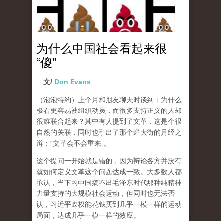
为什么中国社会看起来很
“傻”
文/
Don Evans
（泡泡特约）
上个月和朋友聊天时谈到：为什么
极右更容易被组织动员，而很多支持正义的人却
很难联合起来？其中有人提到了文革，这是个很
自然的关联，同时也引出了那个烂大街的月经之
辩：“文革会不会重来”。
这个提问一开始就是错的，因为辩论各方并没有
就如何定义文革这个问题达成一致。大多数人都
承认，当下的中国搞不出毛泽东时代那种纯精神
力量支持的大规模社会运动，但同时也无法否
认，习近平政权能花钱买到几乎一模一样的运动
局面，达成几乎一模一样的效应。