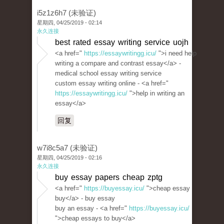
i5z1z6h7 (未验证)
星期四, 04/25/2019 - 02:14
永久连接
best rated essay writing service uojh
<a href="
https://essaywritingg.icu/
">i need help
writing a compare and contrast essay</a> -
medical school essay writing service
custom essay writing online - <a href="
https://essaywritingg.icu/
">help in writing an
essay</a>
回复
w7i8c5a7 (未验证)
星期四, 04/25/2019 - 02:16
永久连接
buy essay papers cheap zptg
<a href="
https://buyessay.icu/
">cheap essay
buy</a> - buy essay
buy an essay - <a href="
https://buyessay.icu/
">cheap essays to buy</a>