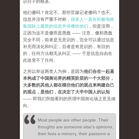
识分子的根基。
他们傻吗？肯定不。那些官媒记者傻吗？也不。
信息并没有严重不对称，
很多人一直在积极地收
集国际上最新的信息并传播给他们
，但是没用，
正因为这不是傻而是愚蠢 —— 注意，傻和愚蠢
完全不同，前者是无意识的，完全可以通过信息
补充而淡化和纠正，后者是有意识的，有目的
的，任何方法都无从纠正 —— 于是信息自由在
此改变不了任何。
之所以举这两类人为例，是因为
他们合在一起基
本构成了中国舆论界的精英阶层的一个大部分，
大多数的其他人都在模仿他们的观点来构建自己
的观点，是他们，在决定了大半中国人的认知
—— 即我们所能看到的所谓中国舆论场之意见倾
向。
Most people are other people. Their
thoughts are someone else's opinions,
their lives a mimicry, their passions a