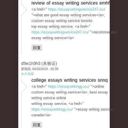
review of essay writing services emhf
<a href="
https://essaywritingservice247.icu/
">what are good essay writing services</a>,
custom essay writing service toronto
top essay writing service, <a href="
https://essaywritingservice247.icu/
">recommended
essay writing service</a>
回复
d9w1h9h3 (未验证)
星期四, 04/25/2019 - 02:39
永久连接
college essays writing services snnq
<a href="
https://essaywritingg.icu/
">online
custom essay writing service</a>, best essay
writing service online
writing essay service, <a href="
https://essaywritingg.icu/
">essay writing service
canada</a>
回复