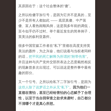
其原因在于：这个社会整体的“傻”。
之所以给傻字加引号，是因为它并不是真的，至
少不是所有人都如此 —— 底层真傻、中产装
傻、富人看热闹顺风倒，这是我多年前的调侃，
至今似乎仍不过时。举个最近发生的简单例子，
英美法的叙利亚轰炸。
很多中国官媒工作者在“私下”里都在高度支持英
美法的轰炸，为之兴奋，他们说着与当权者同样
的话，
把平民的死亡解释为所谓的“附带伤害”
。
并且这种与共产党外交部所表达之态度截然相反
的现象曾多次出现过。可以说这是整件事中最有
趣的部分。
又一个引号。之所以给私下二字加引号，是因为
这些人除了说梦话之外从无“私下”
。
因为他们一
直都在害怕，甚至已经给害怕的心态赋予了合理
性，以至于当自我审查之欲求来袭时，自己都分
不清哪个才是真心所想。