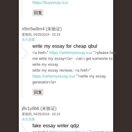
https://buyessay.icu/
回复
n9m5w8m4 (未验证)
星期四, 04/25/2019 - 02:19
永久连接
write my essay for cheap qbul
<a href="
https://writemyessay.icu/
">please help
me write my essay</a> - can i get someone to
write my essay
write my essay reviews, <a href="
https://writemyessay.icu/
">write my essay
generator</a>
回复
j8v1y8b6 (未验证)
星期四, 04/25/2019 - 02:19
永久连接
fake essay writer qdjz