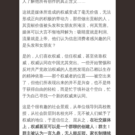
人了解他所有创作的真正含义……
这就是媒体所造成的权威变成了毫无价值，无法
形成正向的积极的带动力，那些做出贡献的人，
其贡献价值被头发和女朋友所淹没，何其荒唐。
媒体可以大言不惭地辩解为：吸睛度就是利润、
流量就是上帝。他们认为信息消费者感兴趣的只
是头发和女朋友？
是的，人们喜欢权威，信任权威，甚至依靠权
威，权威认同在中国尤其突出。一些开始警惕和
反对共产党政治权威的人忽然发现自己赖以生存
的精神依靠——那个权威者的位置——被空出来
了，但他们所表现出来的并不是兴奋，也不是终
于获得自由的轻松，而是忙于填补这个空白，忙
于为自己寻找一个新的权威来认同。
这是个很有趣的社会景观，从单位领导到高校教
授，从社会阶层到名校光环，无不被人们赋予了
权威的地位，于是信任之、屈从之，
在社交媒体
上，权威甚至可以是一个群聊的创建人：群主！
群主被认为一言九鼎，无人能反驳。家长制继续