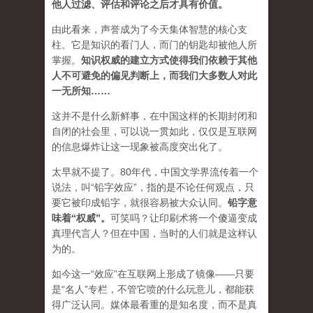
他人过滤、评估和评论之后才具有价值。
由此看来，声誉成为了今天集体智慧的核心支
柱。它是知识的看门人，而门的钥匙却被他人所
掌握。
知识权威的建立方式使得我们依赖于其他
人不可避免的偏见判断上，而我们大多数人对此
一无所知……
这并不是什么新鲜事，在中国这样的长期封闭和
自闭的社会里，可以说一贯如此，仅仅是互联网
的信息爆炸让这一现象被高度突出化了。
太早就不提了。80年代，中国文学界流传着一个
说法，叫“铅字效应”，指的是不论任何观点，只
要它被印成铅字，就很容易被大众认同。
铅字意
味着“权威”
。
可笑吗？让印刷术将一个傻逼变成
真理代言人？但在中国，当时的人们就是这样认
为的。
如今这一“效应”在互联网上形成了镜像——只要
是“名人”专栏，不管它喷的什么玩意儿，都能获
得广泛认同。媒体最看重的是知名度，而不是真