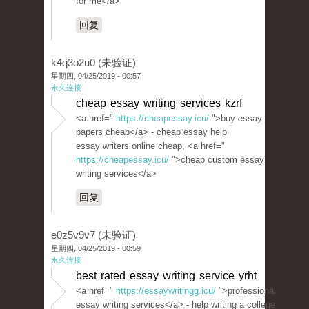
for me</a>
回复
k4q3o2u0 (未验证)
星期四, 04/25/2019 - 00:57
永久连接
cheap essay writing services kzrf
<a href="
https://cheapessay.icu/
">buy essay
papers cheap</a> - cheap essay help
essay writers online cheap, <a href="
https://cheapessay.icu/
">cheap custom essay
writing services</a>
回复
e0z5v9v7 (未验证)
星期四, 04/25/2019 - 00:59
永久连接
best rated essay writing service yrht
<a href="
https://essaywritingg.icu/
">professional
essay writing services</a> - help writing a college