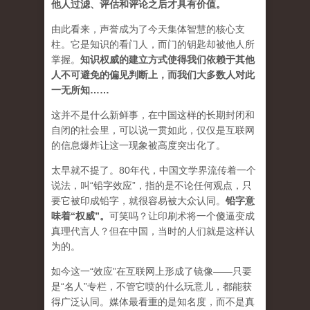
他人过滤、评估和评论之后才具有价值。
由此看来，声誉成为了今天集体智慧的核心支
柱。它是知识的看门人，而门的钥匙却被他人所
掌握。
知识权威的建立方式使得我们依赖于其他
人不可避免的偏见判断上，而我们大多数人对此
一无所知……
这并不是什么新鲜事，在中国这样的长期封闭和
自闭的社会里，可以说一贯如此，仅仅是互联网
的信息爆炸让这一现象被高度突出化了。
太早就不提了。80年代，中国文学界流传着一个
说法，叫“铅字效应”，指的是不论任何观点，只
要它被印成铅字，就很容易被大众认同。
铅字意
味着“权威”
。
可笑吗？让印刷术将一个傻逼变成
真理代言人？但在中国，当时的人们就是这样认
为的。
如今这一“效应”在互联网上形成了镜像——只要
是“名人”专栏，不管它喷的什么玩意儿，都能获
得广泛认同。媒体最看重的是知名度，而不是真