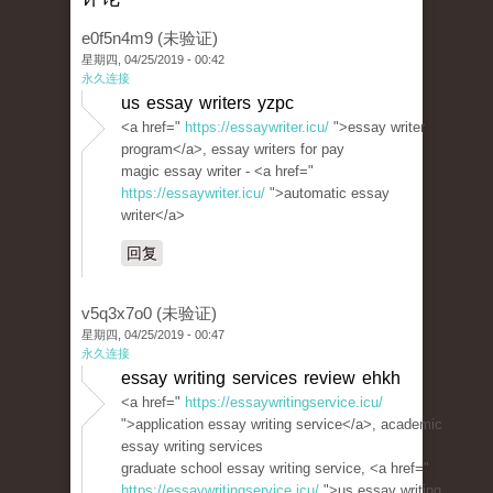
e0f5n4m9 (未验证)
星期四, 04/25/2019 - 00:42
永久连接
us essay writers yzpc
<a href="
https://essaywriter.icu/
">essay writer
program</a>, essay writers for pay
magic essay writer - <a href="
https://essaywriter.icu/
">automatic essay
writer</a>
回复
v5q3x7o0 (未验证)
星期四, 04/25/2019 - 00:47
永久连接
essay writing services review ehkh
<a href="
https://essaywritingservice.icu/
">application essay writing service</a>, academic
essay writing services
graduate school essay writing service, <a href="
https://essaywritingservice.icu/
">us essay writing