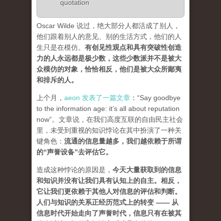
quotation
Oscar Wilde 说过，绝大部分人都活成了别人，
他们跟着别人的意见、别的生活方式，他们的人
生只是在模仿。
有创见性观点和具有突破性创造
力的人永远都是极少数，这些少数派并不是被大
众模仿的对象，恰恰相反，他们是被大众所鄙夷
和排斥的人
。
上个月，
aeon 发表了一篇文章
：“Say goodbye
to the information age: it’s all about reputation
now”。文章说，在我们高度互联的自由民主社会
里，未受到重视的知识悖论在其中扮演了一种关
键角色：
流通的信息量越多，我们越依赖于所谓
的“声誉设备”去评估它
。
造成这种悖论的原因是，
今天大量获取到的信息
和知识并没有让我们具有认知上的自主。相反，
它让我们更依赖于其他人对信息的评估和判断。
人们与知识的关系正经历范式上的转变 ——
从
信息时代开始走向了声誉时代，信息只有在被其