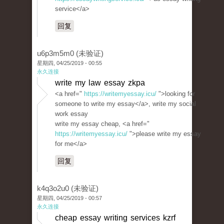
service</a>
回复
u6p3m5m0 (未验证)
星期四, 04/25/2019 - 00:55
永久连接
write my law essay zkpa
<a href="
https://writemyessay.icu/
">looking for
someone to write my essay</a>, write my social
work essay
write my essay cheap, <a href="
https://writemyessay.icu/
">please write my essay
for me</a>
回复
k4q3o2u0 (未验证)
星期四, 04/25/2019 - 00:57
永久连接
cheap essay writing services kzrf