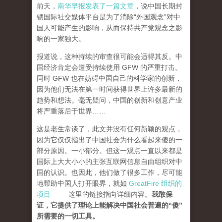
前天，
南华早报发表了一篇文章
，说中国长期封
锁国际社交媒体平台是为了消除“外国观念”对中
国人可能产生的影响，从而保持共产党观念之影
响的一家独大。
报道说，这种持续的审查很可能会适得其反。中
国经济肯定会遭受持续使用 GFW 的严重打击。
同时 GFW 也在妨碍中国自己的科学家的创新，
因为他们无法在第一时间获得世界上许多最新的
趋势和想法。毫无疑问，中国的创新和创意产业
将严重落后于世界……
这是老生常谈了，此文并没有任何新颖的观点，
因为它仅仅指出了中国社会为什么看起来傻的一
部分原因。一小部分。但这一观点一直以来都是
国际上大大小小的主张互联网信息自由组织对中
国的认识。也因此，他们做了很多工作，尽可能
地帮助中国人打开眼界，就如
GreatFire 组织的
项目
—— 这里的链接指向详细内容。
我敢保
证，它提供了理论上能解决中国社会普遍的“傻”
所需要的一切工具。