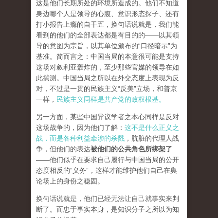
这是他们长期所处的环境所造成的。他们不知道
身边哪个人是领导的心腹、意识形态探子、还有
打小报告上瘾的自干五，换句话说就是，我们能
看到的他们的全部表达都是有目的的——以其领
导的意图为宗旨，以其单位颁布的“口径暗示”为
基准。简而言之：中国当局的本意很可能是支持
这场对叙利亚轰炸的，至少那些官媒的领导在如
此揣测。中国当局之所以在外交态度上表现为反
对，不过是一贯的民族主义“反美”立场，和普京
一样，
民族主义同样是共产党的政权根基。
另一方面，某些中国异议学者之本心同样是反对
这场战争的，因为他们了解：
这不是什么正义之
战，而是各种利益牵涉的杀戮
，肮脏的代理人战
争，但他们的表达
被他们的公共角色所绑架了
——他们似乎在要求自己履行与中国当局的公开
态度相反的“义务”，这样才能维护他们自己在舆
论场上的身份之稳固。
换句话说就是，他们已经无法让自己就事实来判
断了。而忠于事实本身，是知识分子之所以为知