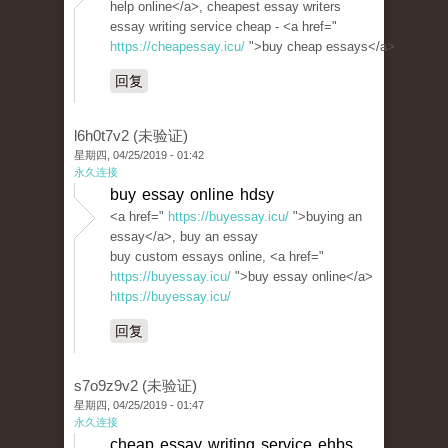
help online</a>, cheapest essay writers
essay writing service cheap - <a href="
https://cheapessay.icu/
">buy cheap essays</a>
回复
l6h0t7v2 (未验证)
星期四, 04/25/2019 - 01:42
永久连接
buy essay online hdsy
<a href="
https://buyessay.icu/
">buying an
essay</a>, buy an essay
buy custom essays online, <a href="
https://buyessay.icu/
">buy essay online</a>
https://buyessay.icu/
回复
s7o9z9v2 (未验证)
星期四, 04/25/2019 - 01:47
永久连接
cheap essay writing service ehbs