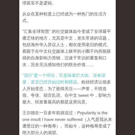
理甚至不是逻辑。
从众在某种程度上已经成为一种热门的生活方
式。
“汇集全球智慧“ 的社交媒体如今变成了全球最平
庸乏味的地方，尤其是中文，老生常谈的话题，
包括海外华人异议人士，都在使用老旧的模式、
着眼于在中文社交媒体上狭窄的小圈子内所能获
得的自身影响力营销，沉迷于常识的重复和口
水，完全无法感知他们的联合价值……
“流行”是一个悖论，它意味着烂大街、没有深
度，甚至已经开始过时和错误
。粉丝经济让很多
人开始变态，为了获得关注——声誉，不惜造
假、夸张、胡言乱语。在中文 tweet 中，影响力
最大、转发量最高的都是这类玩意。
王尔德在一百多年前就说过：Popularity is the
one insult I have never suffered（人气是我从未
遭受过的一种侮辱）。而如今，这种侮辱变成了
绝大部分人的渴望。