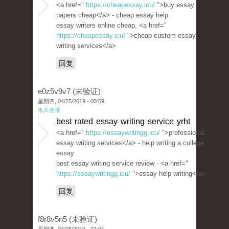
<a href="
https://cheapessay.icu/
">buy essay
papers cheap</a> - cheap essay help
essay writers online cheap, <a href="
https://cheapessay.icu/
">cheap custom essay
writing services</a>
回复
e0z5v9v7 (未验证)
星期四, 04/25/2019 - 00:59
永久连接
best rated essay writing service yrht
<a href="
https://essaywritingg.icu/
">professional
essay writing services</a> - help writing a college
essay
best essay writing service review - <a href="
https://essaywritingg.icu/
">essay help writing</a>
回复
f8r8v5n5 (未验证)