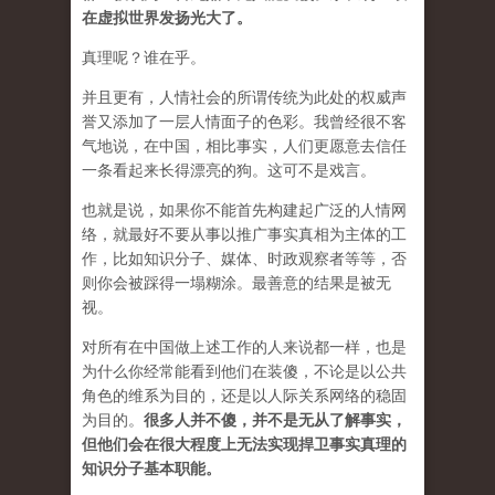
在虚拟世界发扬光大了。
真理呢？谁在乎。
并且更有，人情社会的所谓传统为此处的权威声
誉又添加了一层人情面子的色彩。我曾经很不客
气地说，在中国，相比事实，人们更愿意去信任
一条看起来长得漂亮的狗。这可不是戏言。
也就是说，如果你不能首先构建起广泛的人情网
络，就最好不要从事以推广事实真相为主体的工
作，比如知识分子、媒体、时政观察者等等，否
则你会被踩得一塌糊涂。最善意的结果是被无
视。
对所有在中国做上述工作的人来说都一样，也是
为什么你经常能看到他们在装傻，不论是以公共
角色的维系为目的，还是以人际关系网络的稳固
为目的。
很多人并不傻，并不是无从了解事实，
但他们会在很大程度上无法实现捍卫事实真理的
知识分子基本职能。