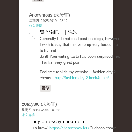
Anonymous (未验证)
星期四, 04/25/2019 - 02:12
永久连接
冒个泡吧！ | 泡泡
Generally I do not read post on blogs, however
I wish to say that this write-up very forced me
to try and
do it! Your writing taste has been surprised me.
Thanks, very great post.
Feel free to visit my website :: fashion city 2
cheats -
http://fashion-city-2.hack4u.net/
回复
z0a5y3t0 (未验证)
星期四, 04/25/2019 - 01:38
永久连接
buy an essay cheap dlmi
<a href="
https://cheapessay.icu/
">cheap essay