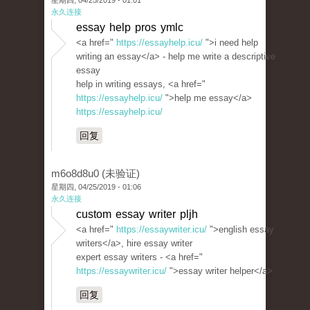
星期四, 04/25/2019 - 01:01
永久连接
essay help pros ymlc
<a href="
https://essayhelp.icu/
">i need help
writing an essay</a> - help me write a descriptive
essay
help in writing essays, <a href="
https://essayhelp.icu/
">help me essay</a>
https://essayhelp.icu/
回复
m6o8d8u0 (未验证)
星期四, 04/25/2019 - 01:06
永久连接
custom essay writer pljh
<a href="
https://essaywriter.icu/
">english essay
writers</a>, hire essay writer
expert essay writers - <a href="
https://essaywriter.icu/
">essay writer helper</a>
回复