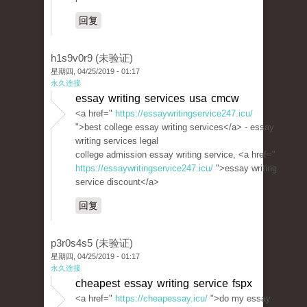
回复
h1s9v0r9 (未验证)
星期四, 04/25/2019 - 01:17
永久连接
essay writing services usa cmcw
<a href="
https://essaywritingservice247.icu/
">best college essay writing services</a> - essay
writing services legal
college admission essay writing service, <a href="
https://essaywritingservice247.icu/
">essay writing
service discount</a>
回复
p3r0s4s5 (未验证)
星期四, 04/25/2019 - 01:17
永久连接
cheapest essay writing service fspx
<a href="
https://cheapessay.icu/
">do my essay