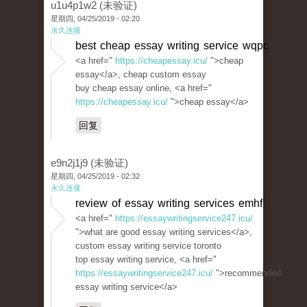
u1u4p1w2 (未验证)
星期四, 04/25/2019 - 02:20
永久连接
best cheap essay writing service wqpc
<a href="
https://cheapessay.icu/
">cheap
essay</a>, cheap custom essay
buy cheap essay online, <a href="
https://cheapessay.icu/
">cheap essay</a>
回复
e9n2j1j9 (未验证)
星期四, 04/25/2019 - 02:32
永久连接
review of essay writing services emhf
<a href="
https://essaywritingservice247.icu/
">what are good essay writing services</a>,
custom essay writing service toronto
top essay writing service, <a href="
https://essaywritingservice247.icu/
">recommended
essay writing service</a>