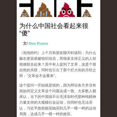
为什么中国社会看起来很
“傻”
文/
Don Evans
（泡泡特约）
上个月和朋友聊天时谈到：为什么
极右更容易被组织动员，而很多支持正义的人却
很难联合起来？其中有人提到了文革，这是个很
自然的关联，同时也引出了那个烂大街的月经之
辩：“文革会不会重来”。
这个提问一开始就是错的，因为辩论各方并没有
就如何定义文革这个问题达成一致。大多数人都
承认，当下的中国搞不出毛泽东时代那种纯精神
力量支持的大规模社会运动，但同时也无法否
认，习近平政权能花钱买到几乎一模一样的运动
局面，达成几乎一模一样的效应。