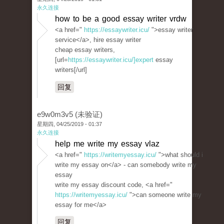
永久连接
how to be a good essay writer vrdw
<a href="
https://essaywriter.icu/
">essay writer
service</a>, hire essay writer
cheap essay writers,
[url=
https://essaywriter.icu/]expert
essay
writers[/url]
回复
e9w0m3v5 (未验证)
星期四, 04/25/2019 - 01:37
永久连接
help me write my essay vlaz
<a href="
https://writemyessay.icu/
">what should i
write my essay on</a> - can somebody write my
essay
write my essay discount code, <a href="
https://writemyessay.icu/
">can someone write my
essay for me</a>
回复