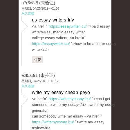
a7r6q8t8 (未验证)
星期四, 04/25/2019 - 01:56
永久连接
us essay writers frfy
<a href="
https://essaywriter.icu/
">paid essay
writers</a>, magic essay writer
college essay writers, <a href="
https://essaywriter.icu/
">how to be a better essay
writer</a>
回复
e2l5a3r1 (未验证)
星期四, 04/25/2019 - 01:58
永久连接
write my essay cheap peyo
<a href="
https://writemyessay.icu/
">can i get
someone to write my essay</a> - write my essay
generator
can somebody write my essay - <a href="
https://writemyessay.icu/
">write my essay
review</a>