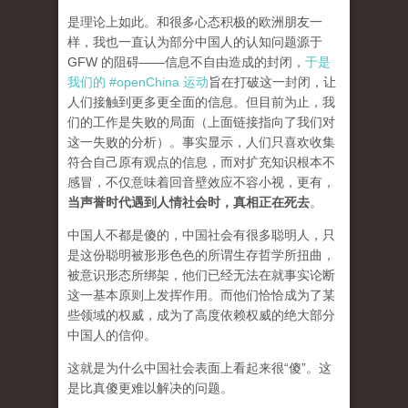
是理论上如此。和很多心态积极的欧洲朋友一
样，我也一直认为部分中国人的认知问题源于
GFW 的阻碍——信息不自由造成的封闭，
于是
我们的 #openChina 运动
旨在打破这一封闭，让
人们接触到更多更全面的信息。但目前为止，我
们的工作是失败的局面（
上面链接指向了我们对
这一失败的分析
）。事实显示，人们只喜欢收集
符合自己原有观点的信息，而对扩充知识根本不
感冒，不仅意味着回音壁效应不容小视，更有，
当声誉时代遇到人情社会时，真相正在死去
。
中国人不都是傻的，中国社会有很多聪明人，只
是这份聪明被形形色色的所谓生存哲学所扭曲，
被意识形态所绑架，他们已经无法在就事实论断
这一基本原则上发挥作用。而他们恰恰成为了某
些领域的权威，成为了高度依赖权威的绝大部分
中国人的信仰。
这就是为什么中国社会表面上看起来很“傻”。这
是比真傻更难以解决的问题。