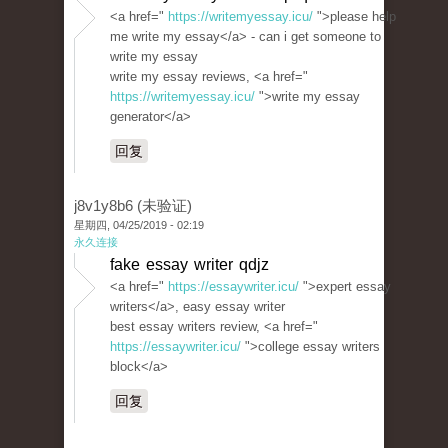
<a href="
https://writemyessay.icu/
">please help
me write my essay</a> - can i get someone to
write my essay
write my essay reviews, <a href="
https://writemyessay.icu/
">write my essay
generator</a>
回复
j8v1y8b6 (未验证)
星期四, 04/25/2019 - 02:19
永久连接
fake essay writer qdjz
<a href="
https://essaywriter.icu/
">expert essay
writers</a>, easy essay writer
best essay writers review, <a href="
https://essaywriter.icu/
">college essay writers
block</a>
回复