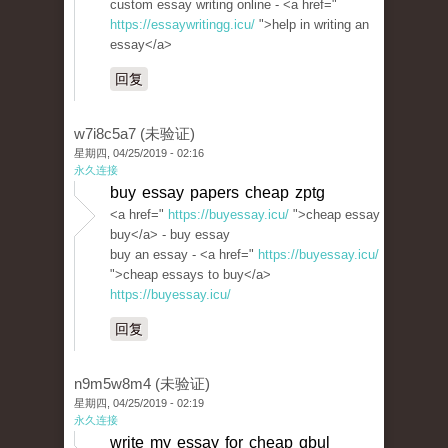
custom essay writing online - <a href="
https://essaywritingg.icu/
">help in writing an
essay</a>
回复
w7i8c5a7 (未验证)
星期四, 04/25/2019 - 02:16
永久连接
buy essay papers cheap zptg
<a href="
https://buyessay.icu/
">cheap essay
buy</a> - buy essay
buy an essay - <a href="
https://buyessay.icu/
">cheap essays to buy</a>
https://buyessay.icu/
回复
n9m5w8m4 (未验证)
星期四, 04/25/2019 - 02:19
永久连接
write my essay for cheap qbul