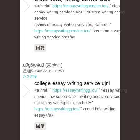
<a href="
https://essaywritingservice.icu/
">top
essay writing services</a> - custom writing essay
service
review of essay writing services, <a href="
https://essaywritingservice.icu/
">custom essay
writing service org</a>
回复
u0g5w4u0 (未验证)
星期四, 04/25/2019 - 01:50
永久连接
college essay writing service ujni
<a href="
https://essaywritingg.icu/
">essay writing
service law school</a> - writing essay services
sat essay writing help, <a href="
https://essaywritingg.icu/
">need help writing
essay</a>
回复