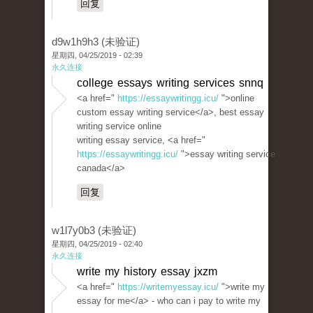
回复
d9w1h9h3 (未验证)
星期四, 04/25/2019 - 02:39
永久连接
college essays writing services snnq
<a href="
https://essaywritingg.icu/
">online
custom essay writing service</a>, best essay
writing service online
writing essay service, <a href="
https://essaywritingg.icu/
">essay writing service
canada</a>
回复
w1l7y0b3 (未验证)
星期四, 04/25/2019 - 02:40
永久连接
write my history essay jxzm
<a href="
https://writemyessay.icu/
">write my
essay for me</a> - who can i pay to write my