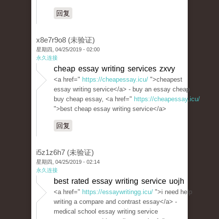
回复
x8e7r9o8 (未验证)
星期四, 04/25/2019 - 02:00
永久连接
cheap essay writing services zxvy
<a href="
https://cheapessay.icu/
">cheapest
essay writing service</a> - buy an essay cheap
buy cheap essay, <a href="
https://cheapessay.icu/
">best cheap essay writing service</a>
回复
i5z1z6h7 (未验证)
星期四, 04/25/2019 - 02:14
永久连接
best rated essay writing service uojh
<a href="
https://essaywritingg.icu/
">i need help
writing a compare and contrast essay</a> -
medical school essay writing service