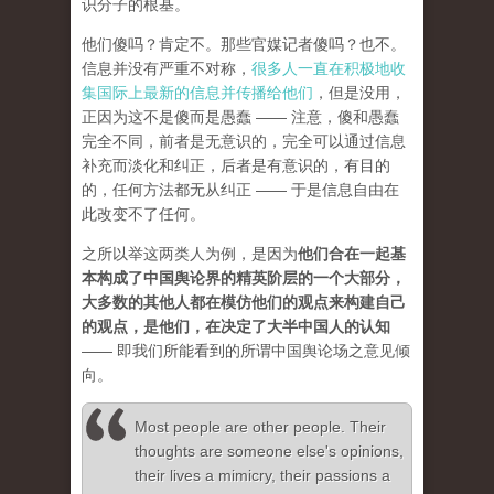
识分子的根基。
他们傻吗？肯定不。那些官媒记者傻吗？也不。
信息并没有严重不对称，
很多人一直在积极地收
集国际上最新的信息并传播给他们
，但是没用，
正因为这不是傻而是愚蠢 —— 注意，傻和愚蠢
完全不同，前者是无意识的，完全可以通过信息
补充而淡化和纠正，后者是有意识的，有目的
的，任何方法都无从纠正 —— 于是信息自由在
此改变不了任何。
之所以举这两类人为例，是因为
他们合在一起基
本构成了中国舆论界的精英阶层的一个大部分，
大多数的其他人都在模仿他们的观点来构建自己
的观点，是他们，在决定了大半中国人的认知
—— 即我们所能看到的所谓中国舆论场之意见倾
向。
Most people are other people. Their
thoughts are someone else's opinions,
their lives a mimicry, their passions a