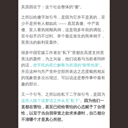
其原因在于：这个社会整体的“傻”。
之所以给傻字加引号，是因为它并不是真的，至
少不是所有人都如此 —— 底层真傻、中产装
傻、富人看热闹顺风倒，这是我多年前的调侃，
至今似乎仍不过时。举个最近发生的简单例子，
英美法的叙利亚轰炸。
很多中国官媒工作者在“私下”里都在高度支持英
美法的轰炸，为之兴奋，他们说着与当权者同样
的话，
把平民的死亡解释为所谓的“附带伤害”
。
并且这种与共产党外交部所表达之态度截然相反
的现象曾多次出现过。可以说这是整件事中最有
趣的部分。
又一个引号。之所以给私下二字加引号，是因为
这些人除了说梦话之外从无“私下”
。
因为他们一
直都在害怕，甚至已经给害怕的心态赋予了合理
性，以至于当自我审查之欲求来袭时，自己都分
不清哪个才是真心所想。