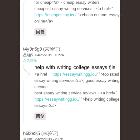
for cheap</a> - cheap essay writers
cheapest essay writing services - <a href="
https://cheapessay.icu/
">cheap custom essays
online</a>
回复
t4y9n6g9 (未验证)
星期四, 04/25/2019 - 01:24
永久连接
help with writing college essays fjis
<a href="
https://essaywritingg.icu/
">top rated
essay writing services</a>, good essay writing
service
best essay writing service reviews - <a href="
https://essaywritingg.icu/
">help writing college
essays</a>
回复
h6l2e9j5 (未验证)
星期四, 04/25/2019 - 01:31