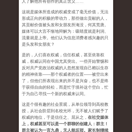
人了解他所有创作的真正含义……
这就是媒体所造成的权威变成了毫无价值，无法
形成正向的积极的带动力，那些做出贡献的人，
其贡献价值被头发和女朋友所淹没，何其荒唐。
媒体可以大言不惭地辩解为：吸睛度就是利润、
流量就是上帝。他们认为信息消费者感兴趣的只
是头发和女朋友？
是的，人们喜欢权威，信任权威，甚至依靠权
威，权威认同在中国尤其突出。一些开始警惕和
反对共产党政治权威的人忽然发现自己赖以生存
的精神依靠——那个权威者的位置——被空出来
了，但他们所表现出来的并不是兴奋，也不是终
于获得自由的轻松，而是忙于填补这个空白，忙
于为自己寻找一个新的权威来认同。
这是个很有趣的社会景观，从单位领导到高校教
授，从社会阶层到名校光环，无不被人们赋予了
权威的地位，于是信任之、屈从之，
在社交媒体
上，权威甚至可以是一个群聊的创建人：群主！
群主被认为一言九鼎，无人能反驳。家长制继续