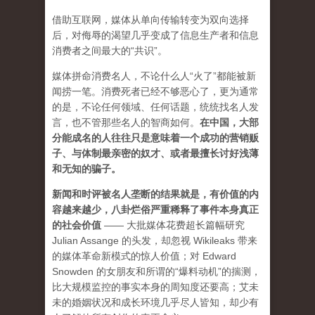
借助互联网，媒体从单向传输转变为双向选择
后，对侮辱的渴望几乎变成了信息生产者和信息
消费者之间最大的“共识”。
媒体拼命消费名人，不论什么人“火了”都能被新
闻捞一笔。消费死者已经不够恶心了，更为通常
的是，不论任何领域、任何话题，统统找名人发
言，也不管那些名人的智商如何。
在中国，大部
分能成名的人往往只是意味着一个成功的营销贩
子、与体制最亲密的奴才、或者最擅长讨好浅薄
和无知的骗子。
新闻和时评被名人垄断的结果就是，有价值的内
容越来越少，八卦烂俗严重稀释了事件本身真正
的社会价值
—— 大批媒体花费超长篇幅研究
Julian Assange 的头发，却忽视 Wikileaks 带来
的媒体革命新模式的惊人价值；对 Edward
Snowden 的女朋友和所谓的“爆料动机”的揣测，
比大规模监控的事实本身的周知度还要高；艾未
未的婚姻状况和成长环境几乎尽人皆知，却少有