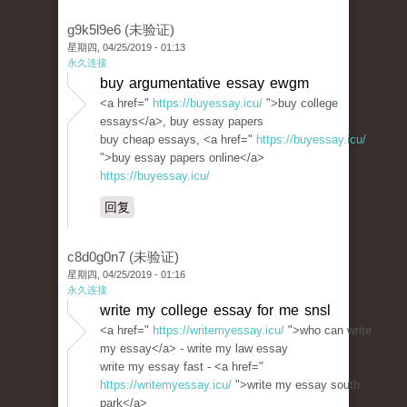
g9k5l9e6 (未验证)
星期四, 04/25/2019 - 01:13
永久连接
buy argumentative essay ewgm
<a href="
https://buyessay.icu/
">buy college
essays</a>, buy essay papers
buy cheap essays, <a href="
https://buyessay.icu/
">buy essay papers online</a>
https://buyessay.icu/
回复
c8d0g0n7 (未验证)
星期四, 04/25/2019 - 01:16
永久连接
write my college essay for me snsl
<a href="
https://writemyessay.icu/
">who can write
my essay</a> - write my law essay
write my essay fast - <a href="
https://writemyessay.icu/
">write my essay south
park</a>