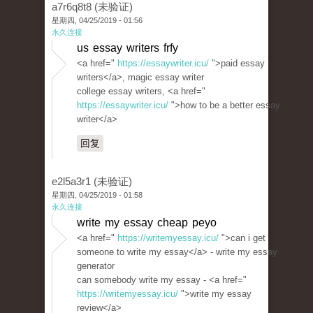
a7r6q8t8 (未验证)
星期四, 04/25/2019 - 01:56
永久连接
us essay writers frfy
<a href="
https://essaywriter.icu/
">paid essay
writers</a>, magic essay writer
college essay writers, <a href="
https://essaywriter.icu/
">how to be a better essay
writer</a>
回复
e2l5a3r1 (未验证)
星期四, 04/25/2019 - 01:58
永久连接
write my essay cheap peyo
<a href="
https://writemyessay.icu/
">can i get
someone to write my essay</a> - write my essay
generator
can somebody write my essay - <a href="
https://writemyessay.icu/
">write my essay
review</a>