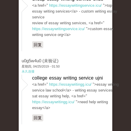
<a href="
https://essaywritingservice.icu/
">top
essay writing services</a> - custom writing essay
service
review of essay writing services, <a href="
https://essaywritingservice.icu/
">custom essay
writing service org</a>
回复
u0g5w4u0 (未验证)
星期四, 04/25/2019 - 01:50
永久连接
college essay writing service ujni
<a href="
https://essaywritingg.icu/
">essay writing
service law school</a> - writing essay services
sat essay writing help, <a href="
https://essaywritingg.icu/
">need help writing
essay</a>
回复