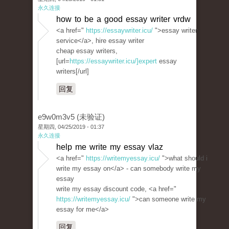
永久连接
how to be a good essay writer vrdw
<a href="
https://essaywriter.icu/
">essay writer
service</a>, hire essay writer
cheap essay writers,
[url=
https://essaywriter.icu/]expert
essay
writers[/url]
回复
e9w0m3v5 (未验证)
星期四, 04/25/2019 - 01:37
永久连接
help me write my essay vlaz
<a href="
https://writemyessay.icu/
">what should i
write my essay on</a> - can somebody write my
essay
write my essay discount code, <a href="
https://writemyessay.icu/
">can someone write my
essay for me</a>
回复