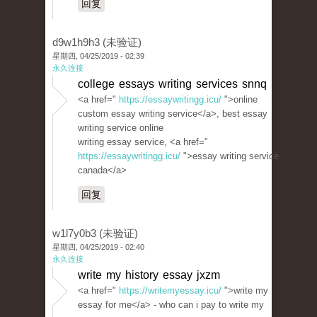
回复
d9w1h9h3 (未验证)
星期四, 04/25/2019 - 02:39
永久连接
college essays writing services snnq
<a href="
https://essaywritingg.icu/
">online
custom essay writing service</a>, best essay
writing service online
writing essay service, <a href="
https://essaywritingg.icu/
">essay writing service
canada</a>
回复
w1l7y0b3 (未验证)
星期四, 04/25/2019 - 02:40
永久连接
write my history essay jxzm
<a href="
https://writemyessay.icu/
">write my
essay for me</a> - who can i pay to write my