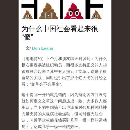
为什么中国社会看起来很
“傻”
文/
Don Evans
（泡泡特约）
上个月和朋友聊天时谈到：为什么
极右更容易被组织动员，而很多支持正义的人却
很难联合起来？其中有人提到了文革，这是个很
自然的关联，同时也引出了那个烂大街的月经之
辩：“文革会不会重来”。
这个提问一开始就是错的，因为辩论各方并没有
就如何定义文革这个问题达成一致。大多数人都
承认，当下的中国搞不出毛泽东时代那种纯精神
力量支持的大规模社会运动，但同时也无法否
认，习近平政权能花钱买到几乎一模一样的运动
局面，达成几乎一模一样的效应。