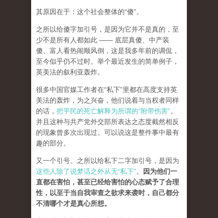
其原因在于：这个社会整体的“傻”。
之所以给傻字加引号，是因为它并不是真的，至
少不是所有人都如此 —— 底层真傻、中产装
傻、富人看热闹顺风倒，这是我多年前的调侃，
至今似乎仍不过时。举个最近发生的简单例子，
英美法的叙利亚轰炸。
很多中国官媒工作者在“私下”里都在高度支持英
美法的轰炸，为之兴奋，他们说着与当权者同样
的话，
把平民的死亡解释为所谓的“附带伤害”
。
并且这种与共产党外交部所表达之态度截然相反
的现象曾多次出现过。可以说这是整件事中最有
趣的部分。
又一个引号。之所以给私下二字加引号，是因为
这些人除了说梦话之外从无“私下”
。
因为他们一
直都在害怕，甚至已经给害怕的心态赋予了合理
性，以至于当自我审查之欲求来袭时，自己都分
不清哪个才是真心所想。