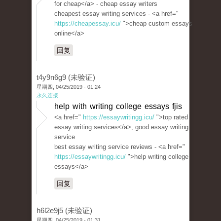
for cheap</a> - cheap essay writers
cheapest essay writing services - <a href="
https://cheapessay.icu/
">cheap custom essays
online</a>
回复
t4y9n6g9 (未验证)
星期四, 04/25/2019 - 01:24
永久连接
help with writing college essays fjis
<a href="
https://essaywritingg.icu/
">top rated
essay writing services</a>, good essay writing
service
best essay writing service reviews - <a href="
https://essaywritingg.icu/
">help writing college
essays</a>
回复
h6l2e9j5 (未验证)
星期四, 04/25/2019 - 01:31