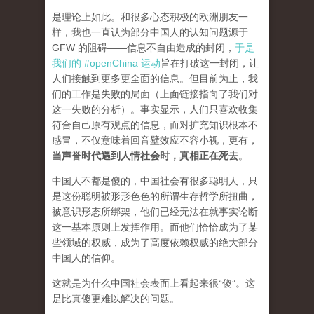
是理论上如此。和很多心态积极的欧洲朋友一
样，我也一直认为部分中国人的认知问题源于
GFW 的阻碍——信息不自由造成的封闭，
于是
我们的 #openChina 运动
旨在打破这一封闭，让
人们接触到更多更全面的信息。但目前为止，我
们的工作是失败的局面（
上面链接指向了我们对
这一失败的分析
）。事实显示，人们只喜欢收集
符合自己原有观点的信息，而对扩充知识根本不
感冒，不仅意味着回音壁效应不容小视，更有，
当声誉时代遇到人情社会时，真相正在死去
。
中国人不都是傻的，中国社会有很多聪明人，只
是这份聪明被形形色色的所谓生存哲学所扭曲，
被意识形态所绑架，他们已经无法在就事实论断
这一基本原则上发挥作用。而他们恰恰成为了某
些领域的权威，成为了高度依赖权威的绝大部分
中国人的信仰。
这就是为什么中国社会表面上看起来很“傻”。这
是比真傻更难以解决的问题。