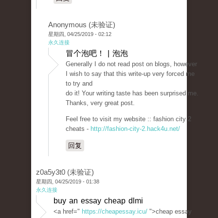
Anonymous (未验证)
星期四, 04/25/2019 - 02:12
永久连接
冒个泡吧！ | 泡泡
Generally I do not read post on blogs, however
I wish to say that this write-up very forced me
to try and
do it! Your writing taste has been surprised me.
Thanks, very great post.
Feel free to visit my website :: fashion city 2
cheats -
http://fashion-city-2.hack4u.net/
回复
z0a5y3t0 (未验证)
星期四, 04/25/2019 - 01:38
永久连接
buy an essay cheap dlmi
<a href="
https://cheapessay.icu/
">cheap essay