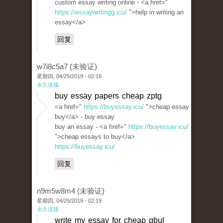
custom essay writing online - <a href="
https://essaywritingg.icu/
">help in writing an
essay</a>
回复
w7i8c5a7 (未验证)
星期四, 04/25/2019 - 02:16
永久连接
buy essay papers cheap zptg
<a href="
https://buyessay.icu/
">cheap essay
buy</a> - buy essay
buy an essay - <a href="
https://buyessay.icu/
">cheap essays to buy</a>
https://buyessay.icu/
回复
n9m5w8m4 (未验证)
星期四, 04/25/2019 - 02:19
永久连接
write my essay for cheap qbul