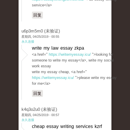
service</a>
回复
u6p3m5m0 (未验证)
星期四, 04/25/2019 - 00:55
永久连接
write my law essay zkpa
<a href="
https://writemyessay.icu/
">looking for
someone to write my essay</a>, write my social
work essay
write my essay cheap, <a href="
https://writemyessay.icu/
">please write my essay
for me</a>
回复
k4q3o2u0 (未验证)
星期四, 04/25/2019 - 00:57
永久连接
cheap essay writing services kzrf