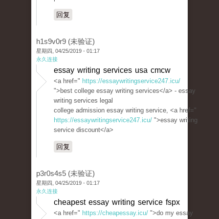
回复
h1s9v0r9 (未验证)
星期四, 04/25/2019 - 01:17
永久连接
essay writing services usa cmcw
<a href="
https://essaywritingservice247.icu/
">best college essay writing services</a> - essay
writing services legal
college admission essay writing service, <a href="
https://essaywritingservice247.icu/
">essay writing
service discount</a>
回复
p3r0s4s5 (未验证)
星期四, 04/25/2019 - 01:17
永久连接
cheapest essay writing service fspx
<a href="
https://cheapessay.icu/
">do my essay