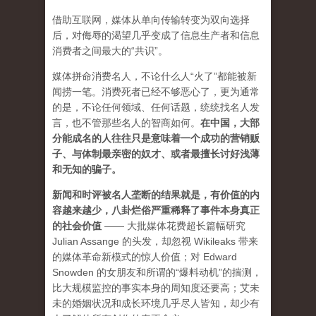
借助互联网，媒体从单向传输转变为双向选择
后，对侮辱的渴望几乎变成了信息生产者和信息
消费者之间最大的“共识”。
媒体拼命消费名人，不论什么人“火了”都能被新
闻捞一笔。消费死者已经不够恶心了，更为通常
的是，不论任何领域、任何话题，统统找名人发
言，也不管那些名人的智商如何。
在中国，大部
分能成名的人往往只是意味着一个成功的营销贩
子、与体制最亲密的奴才、或者最擅长讨好浅薄
和无知的骗子。
新闻和时评被名人垄断的结果就是，有价值的内
容越来越少，八卦烂俗严重稀释了事件本身真正
的社会价值
—— 大批媒体花费超长篇幅研究
Julian Assange 的头发，却忽视 Wikileaks 带来
的媒体革命新模式的惊人价值；对 Edward
Snowden 的女朋友和所谓的“爆料动机”的揣测，
比大规模监控的事实本身的周知度还要高；艾未
未的婚姻状况和成长环境几乎尽人皆知，却少有