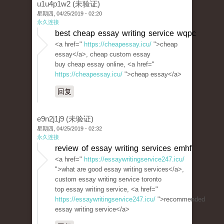
u1u4p1w2 (未验证)
星期四, 04/25/2019 - 02:20
永久连接
best cheap essay writing service wqpc
<a href="
https://cheapessay.icu/
">cheap
essay</a>, cheap custom essay
buy cheap essay online, <a href="
https://cheapessay.icu/
">cheap essay</a>
回复
e9n2j1j9 (未验证)
星期四, 04/25/2019 - 02:32
永久连接
review of essay writing services emhf
<a href="
https://essaywritingservice247.icu/
">what are good essay writing services</a>,
custom essay writing service toronto
top essay writing service, <a href="
https://essaywritingservice247.icu/
">recommended
essay writing service</a>