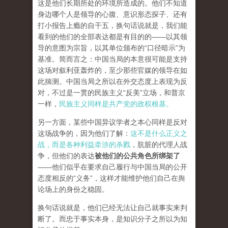
这是他们长期所处的环境所造成的。他们不知道
身边哪个人是领导的心腹、意识形态探子、还有
打小报告上瘾的自干五，换句话说就是，我们能
看到的他们的全部表达都是有目的的——以其领
导的意图为宗旨，以其单位颁布的“口径暗示”为
基准。简而言之：中国当局的本意很可能是支持
这场对叙利亚轰炸的，至少那些官媒的领导在如
此揣测。中国当局之所以在外交态度上表现为反
对，不过是一贯的民族主义“反美”立场，和普京
一样，
民族主义同样是共产党的政权根基。
另一方面，某些中国异议学者之本心同样是反对
这场战争的，因为他们了解：
这不是什么正义之
战，而是各种利益牵涉的杀戮
，肮脏的代理人战
争，但他们的表达
被他们的公共角色所绑架了
——他们似乎在要求自己履行与中国当局的公开
态度相反的“义务”，这样才能维护他们自己在舆
论场上的身份之稳固。
换句话说就是，他们已经无法让自己就事实来判
断了。而忠于事实本身，是知识分子之所以为知