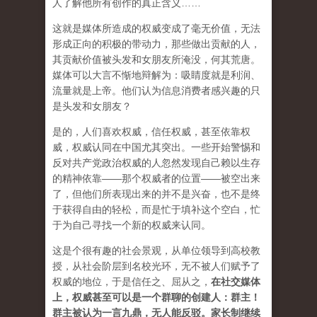
人了解他所有创作的真正含义……
这就是媒体所造成的权威变成了毫无价值，无法
形成正向的积极的带动力，那些做出贡献的人，
其贡献价值被头发和女朋友所淹没，何其荒唐。
媒体可以大言不惭地辩解为：吸睛度就是利润、
流量就是上帝。他们认为信息消费者感兴趣的只
是头发和女朋友？
是的，人们喜欢权威，信任权威，甚至依靠权
威，权威认同在中国尤其突出。一些开始警惕和
反对共产党政治权威的人忽然发现自己赖以生存
的精神依靠——那个权威者的位置——被空出来
了，但他们所表现出来的并不是兴奋，也不是终
于获得自由的轻松，而是忙于填补这个空白，忙
于为自己寻找一个新的权威来认同。
这是个很有趣的社会景观，从单位领导到高校教
授，从社会阶层到名校光环，无不被人们赋予了
权威的地位，于是信任之、屈从之，
在社交媒体
上，权威甚至可以是一个群聊的创建人：群主！
群主被认为一言九鼎，无人能反驳。家长制继续