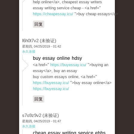
help online</a>, cheapest essay writers
essay writing service cheap - <a href="
https://cheapessay.icu/
">buy cheap essays</a>
回复
l6h0t7v2 (未验证)
星期四, 04/25/2019 - 01:42
永久连接
buy essay online hdsy
<a href="
https://buyessay.icu/
">buying an
essay</a>, buy an essay
buy custom essays online, <a href="
https://buyessay.icu/
">buy essay online</a>
https://buyessay.icu/
回复
s7o9z9v2 (未验证)
星期四, 04/25/2019 - 01:47
永久连接
cheap essay writing service ehbs