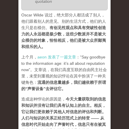
quotation
Oscar Wilde 说过，绝大部分人都活成了别人，
他们跟着别人的意见、别的生活方式，他们的人
生只是在模仿。
有创见性观点和具有突破性创造
力的人永远都是极少数，这些少数派并不是被大
众模仿的对象，恰恰相反，他们是被大众所鄙夷
和排斥的人
。
上个月，
aeon 发表了一篇文章
：“Say goodbye
to the information age: it’s all about reputation
now”。文章说，在我们高度互联的自由民主社会
里，未受到重视的知识悖论在其中扮演了一种关
键角色：
流通的信息量越多，我们越依赖于所谓
的“声誉设备”去评估它
。
造成这种悖论的原因是，
今天大量获取到的信息
和知识并没有让我们具有认知上的自主。相反，
它让我们更依赖于其他人对信息的评估和判断。
人们与知识的关系正经历范式上的转变 ——
从
信息时代开始走向了声誉时代，信息只有在被其