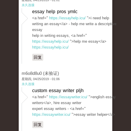
星期四, 04/25/2019 - 01:01
永久连接
essay help pros ymlc
<a href="
https://essayhelp.icu/
">i need help
writing an essay</a> - help me write a descriptive
essay
help in writing essays, <a href="
https://essayhelp.icu/
">help me essay</a>
https://essayhelp.icu/
回复
m6o8d8u0 (未验证)
星期四, 04/25/2019 - 01:06
永久连接
custom essay writer pljh
<a href="
https://essaywriter.icu/
">english essay
writers</a>, hire essay writer
expert essay writers - <a href="
https://essaywriter.icu/
">essay writer helper</a>
回复