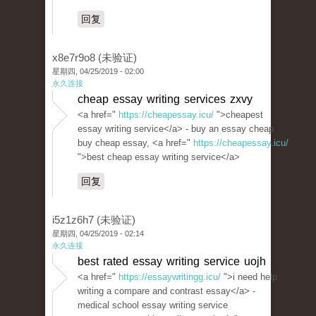
回复
x8e7r9o8 (未验证)
星期四, 04/25/2019 - 02:00
永久连接
cheap essay writing services zxvy
<a href="
https://cheapessay.icu/
">cheapest
essay writing service</a> - buy an essay cheap
buy cheap essay, <a href="
https://cheapessay.icu/
">best cheap essay writing service</a>
回复
i5z1z6h7 (未验证)
星期四, 04/25/2019 - 02:14
永久连接
best rated essay writing service uojh
<a href="
https://essaywritingg.icu/
">i need help
writing a compare and contrast essay</a> -
medical school essay writing service