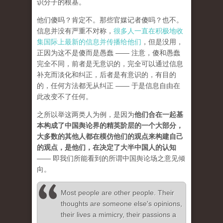
识分子的根基。
他们傻吗？肯定不。那些官媒记者傻吗？也不。
信息并没有严重不对称，
很多人一直在积极地收
集国际上最新的信息并传播给他们
，但是没用，
正因为这不是傻而是愚蠢 —— 注意，傻和愚蠢
完全不同，前者是无意识的，完全可以通过信息
补充而淡化和纠正，后者是有意识的，有目的
的，任何方法都无从纠正 —— 于是信息自由在
此改变不了任何。
之所以举这两类人为例，是因为
他们合在一起基
本构成了中国舆论界的精英阶层的一个大部分，
大多数的其他人都在模仿他们的观点来构建自己
的观点，是他们，在决定了大半中国人的认知
—— 即我们所能看到的所谓中国舆论场之意见倾
向。
Most people are other people. Their
thoughts are someone else's opinions,
their lives a mimicry, their passions a