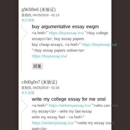
g9k5l9e6 (未验证)
星期四, 04/25/2019 - 01:13
永久连接
buy argumentative essay ewgm
<a href="
https://buyessay.icu/
">buy college
essays</a>, buy essay papers
buy cheap essays, <a href="
https://buyessay.icu/
">buy essay papers online</a>
https://buyessay.icu/
回复
c8d0g0n7 (未验证)
星期四, 04/25/2019 - 01:16
永久连接
write my college essay for me snsl
<a href="
https://writemyessay.icu/
">who can write
my essay</a> - write my law essay
write my essay fast - <a href="
https://writemyessay.icu/
">write my essay south
park</a>