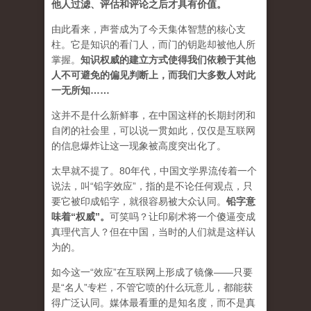
他人过滤、评估和评论之后才具有价值。
由此看来，声誉成为了今天集体智慧的核心支
柱。它是知识的看门人，而门的钥匙却被他人所
掌握。
知识权威的建立方式使得我们依赖于其他
人不可避免的偏见判断上，而我们大多数人对此
一无所知……
这并不是什么新鲜事，在中国这样的长期封闭和
自闭的社会里，可以说一贯如此，仅仅是互联网
的信息爆炸让这一现象被高度突出化了。
太早就不提了。80年代，中国文学界流传着一个
说法，叫“铅字效应”，指的是不论任何观点，只
要它被印成铅字，就很容易被大众认同。
铅字意
味着“权威”
。
可笑吗？让印刷术将一个傻逼变成
真理代言人？但在中国，当时的人们就是这样认
为的。
如今这一“效应”在互联网上形成了镜像——只要
是“名人”专栏，不管它喷的什么玩意儿，都能获
得广泛认同。媒体最看重的是知名度，而不是真