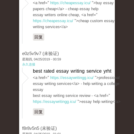
<a href="
https://cheapessay.icu/
">buy essay
papers cheap</a> - cheap essay help
essay writers online cheap, <a href="
https://cheapessay.icu/
">cheap custom essay
writing services</a>
回复
e0z5v9v7 (未验证)
星期四, 04/25/2019 - 00:59
永久连接
best rated essay writing service yrht
<a href="
https://essaywritingg.icu/
">professional
essay writing services</a> - help writing a college
essay
best essay writing service review - <a href="
https://essaywritingg.icu/
">essay help writing</a>
回复
f8r8v5n5 (未验证)