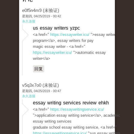
e0f5n4m9 (未验证)
星期四, 04/25/2019 - 00:42
永久连接
us essay writers yzpc
<a href="
https://essaywriter.icu/
">essay writer
program</a>, essay writers for pay
magic essay writer - <a href="
https://essaywriter.icu/
">automatic essay
writer</a>
回复
v5q3x7o0 (未验证)
星期四, 04/25/2019 - 00:47
永久连接
essay writing services review ehkh
<a href="
https://essaywritingservice.icu/
">application essay writing service</a>, academic
essay writing services
graduate school essay writing service, <a href="
https://essaywritingservice.icu/
">us essay writing