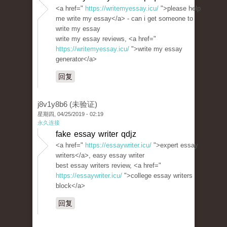
<a href="
https://writemyessay.icu/
">please help
me write my essay</a> - can i get someone to
write my essay
write my essay reviews, <a href="
https://writemyessay.icu/
">write my essay
generator</a>
回复
j8v1y8b6 (未验证)
星期四, 04/25/2019 - 02:19
永久连接
fake essay writer qdjz
<a href="
https://essaywriter.icu/
">expert essay
writers</a>, easy essay writer
best essay writers review, <a href="
https://essaywriter.icu/
">college essay writers
block</a>
回复