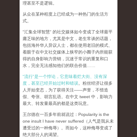
理甚至不是逻辑。
从众在某种程度上已经成为一种热门的生活方
式。
“汇集全球智慧“ 的社交媒体如今变成了全球最平
庸乏味的地方，尤其是中文，老生常谈的话题，
包括海外华人异议人士，都在使用老旧的模式、
着眼于在中文社交媒体上狭窄的小圈子内所能获
得的自身影响力营销，沉迷于常识的重复和口
水，完全无法感知他们的联合价值……
“流行”是一个悖论，它意味着烂大街、没有深
度，甚至已经开始过时和错误
。粉丝经济让很多
人开始变态，为了获得关注——声誉，不惜造
假、夸张、胡言乱语。在中文 tweet 中，影响力
最大、转发量最高的都是这类玩意。
王尔德在一百多年前就说过：Popularity is the
one insult I have never suffered（人气是我从未
遭受过的一种侮辱）。而如今，这种侮辱变成了
绝大部分人的渴望。