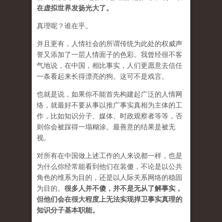
在虚拟世界发扬光大了。
真理呢？谁在乎。
并且更有，人情社会的所谓传统为此处的权威声
誉又添加了一层人情面子的色彩。我曾经很不客
气地说，在中国，相比事实，人们更愿意去信任
一条看起来长得漂亮的狗。这可不是戏言。
也就是说，如果你不能首先构建起广泛的人情网
络，就最好不要从事以推广事实真相为主体的工
作，比如知识分子、媒体、时政观察者等等，否
则你会被踩得一塌糊涂。最善意的结果是被无
视。
对所有在中国做上述工作的人来说都一样，也是
为什么你经常能看到他们在装傻，不论是以公共
角色的维系为目的，还是以人际关系网络的稳固
为目的。
很多人并不傻，并不是无从了解事实，
但他们会在很大程度上无法实现捍卫事实真理的
知识分子基本职能。