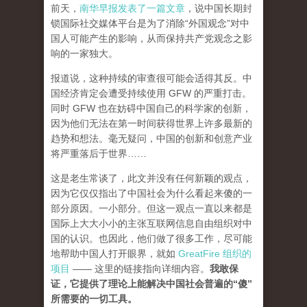
前天，
南华早报发表了一篇文章
，说中国长期封
锁国际社交媒体平台是为了消除“外国观念”对中
国人可能产生的影响，从而保持共产党观念之影
响的一家独大。
报道说，这种持续的审查很可能会适得其反。中
国经济肯定会遭受持续使用 GFW 的严重打击。
同时 GFW 也在妨碍中国自己的科学家的创新，
因为他们无法在第一时间获得世界上许多最新的
趋势和想法。毫无疑问，中国的创新和创意产业
将严重落后于世界……
这是老生常谈了，此文并没有任何新颖的观点，
因为它仅仅指出了中国社会为什么看起来傻的一
部分原因。一小部分。但这一观点一直以来都是
国际上大大小小的主张互联网信息自由组织对中
国的认识。也因此，他们做了很多工作，尽可能
地帮助中国人打开眼界，就如
GreatFire 组织的
项目
—— 这里的链接指向详细内容。
我敢保
证，它提供了理论上能解决中国社会普遍的“傻”
所需要的一切工具。