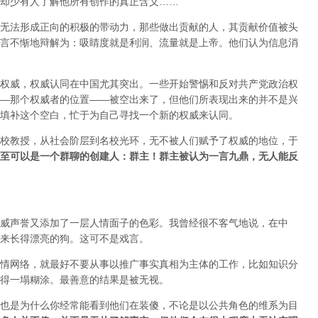
却少有人了解他所有创作的真正含义……
无法形成正向的积极的带动力，那些做出贡献的人，其贡献价值被头
言不惭地辩解为：吸睛度就是利润、流量就是上帝。他们认为信息消
权威，权威认同在中国尤其突出。一些开始警惕和反对共产党政治权
—那个权威者的位置——被空出来了，但他们所表现出来的并不是兴
填补这个空白，忙于为自己寻找一个新的权威来认同。
校教授，从社会阶层到名校光环，无不被人们赋予了权威的地位，于
至可以是一个群聊的创建人：群主！群主被认为一言九鼎，无人能反
威声誉又添加了一层人情面子的色彩。我曾经很不客气地说，在中
来长得漂亮的狗。这可不是戏言。
情网络，就最好不要从事以推广事实真相为主体的工作，比如知识分
得一塌糊涂。最善意的结果是被无视。
也是为什么你经常能看到他们在装傻，不论是以公共角色的维系为目