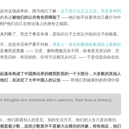
反对这场战争的，因为他们了解：
这不是什么正义之战，而是各种利
的表达
被他们的公共角色所绑架了
——他们似乎在要求自己履行与中
能维护他们自己在舆论场上的身份之稳固。
来判断了。而忠于事实本身，是知识分子之所以为知识分子的根基。
不。信息并没有严重不对称，
很多人一直在积极地收集国际上最新的
是傻而是愚蠢 —— 注意，傻和愚蠢完全不同，前者是无意识的，完
有意识的，有目的的，任何方法都无从纠正 —— 于是信息自由在此
起基本构成了中国舆论界的精英阶层的一个大部分，大多数的其他人
是他们，在决定了大半中国人的认知
—— 即我们所能看到的所谓中国
r thoughts are someone else's opinions, their lives a mimicry,
活成了别人，他们跟着别人的意见、别的生活方式，他们的人生只是在模仿。
都是极少数，这些少数派并不是被大众模仿的对象，恰恰相反，他们