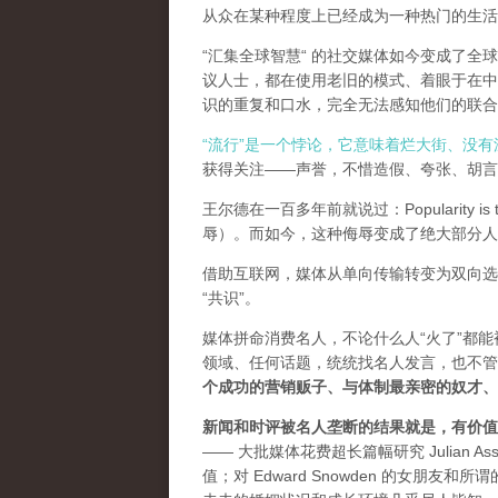
从众在某种程度上已经成为一种热门的生活
“汇集全球智慧“ 的社交媒体如今变成了
议人士，都在使用老旧的模式、着眼于在中
识的重复和口水，完全无法感知他们的联合
“流行”是一个悖论，它意味着烂大街、没
获得关注——声誉，不惜造假、夸张、胡言乱
王尔德在一百多年前就说过：Popularity is th
辱）。而如今，这种侮辱变成了绝大部分人
借助互联网，媒体从单向传输转变为双向选
“共识”。
媒体拼命消费名人，不论什么人“火了”都
领域、任何话题，统统找名人发言，也不管
个成功的营销贩子、与体制最亲密的奴才、
新闻和时评被名人垄断的结果就是，有价值
—— 大批媒体花费超长篇幅研究 Julian As
值；对 Edward Snowden 的女朋