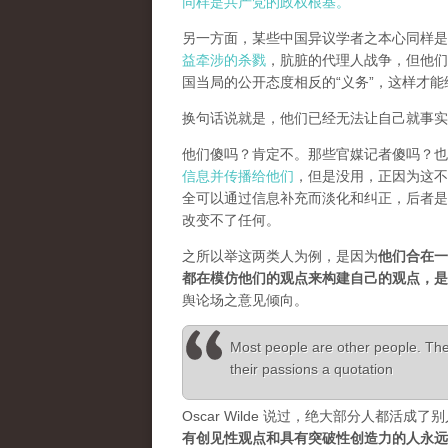
同样是共产党的政权根基。
另一方面，某些中国异议学者之本心同样是
益牵涉的杀戮
，肮脏的代理人战争，但他们
国当局的公开态度相反的“义务”，这样才
换句话说就是，他们已经无法让自己就事实
他们傻吗？肯定不。那些官媒记者傻吗？也
信息并传播给他们
，但是没用，正因为这不
全可以通过信息补充而淡化和纠正，后者是
改变不了任何。
之所以举这两类人为例，是因为
他们合在一
都在模仿他们的观点来构建自己的观点，
舆论场之意见倾向。
Most people are other people. Thei
their passions a quotation
Oscar Wilde 说过，绝大部分人都
有创见性观点和具有突破性创造力的人永远