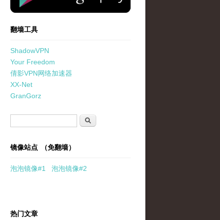
翻墙工具
ShadowVPN
Your Freedom
倩影VPN网络加速器
XX-Net
GranGorz
搜索表单
搜索
镜像站点 （免翻墙）
泡泡
镜像
#1
泡泡
镜像#2
热门文章