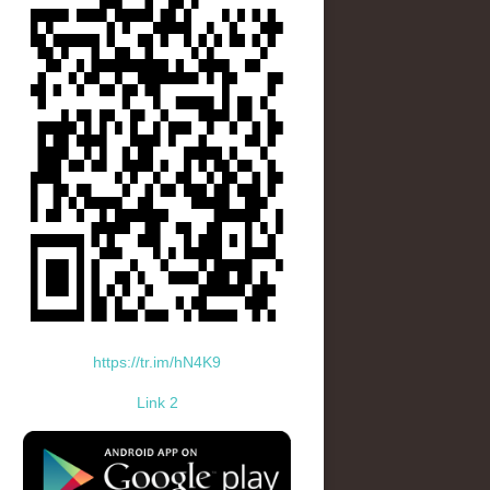
https://tr.im/hN4K9
Link 2
standard-icon-googleplay-app-store.png