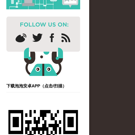
下载泡泡安卓APP（点击/扫描）