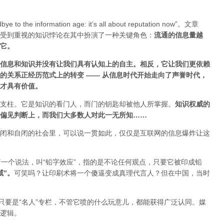
ye to the information age: it’s all about reputation now”。文章
受到重视的知识悖论在其中扮演了一种关键角色：
流通的信息量越
估它
。
信息和知识并没有让我们具有认知上的自主。相反，它让我们更依赖
的关系正经历范式上的转变 ——
从信息时代开始走向了声誉时代，
才具有价值。
支柱。它是知识的看门人，而门的钥匙却被他人所掌握。
知识权威的
偏见判断上，而我们大多数人对此一无所知……
闭和自闭的社会里，可以说一贯如此，仅仅是互联网的信息爆炸让这
着一个说法，叫“铅字效应”，指的是不论任何观点，只要它被印成铅
威”
。
可笑吗？让印刷术将一个傻逼变成真理代言人？但在中国，当时
只要是“名人”专栏，不管它喷的什么玩意儿，都能获得广泛认同。媒
逻辑。