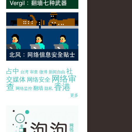
占中
社
台湾
审查
微博
新闻自由
网络审
交媒体
网络安全
查
香港
翻墙
网络监控
隐私
更多
pao-pao-banner-mirror-site-120814.jpg