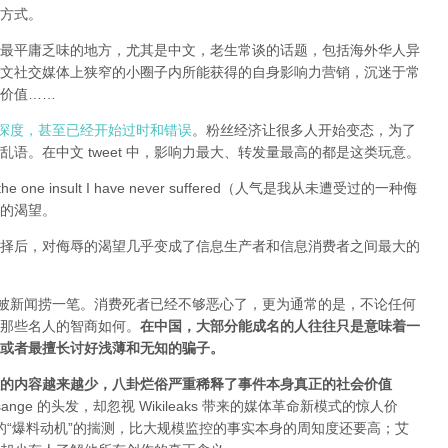
方式。
全球最平庸乏味的地方，尤其是中文，老生常谈的话题，包括海外华人异
文社交媒体上狭窄的小圈子内所能获得的自身影响力营销，沉迷于常
价值……
有深度，甚至已经开始过时和错误
。粉丝经济让很多人开始变态，为了
语。在中文 tweet 中，影响力最大、转发量最高的都是这类玩意。
e one insult I have never suffered（人气是我从未遭受过的一种侮
的渴望。
择后，对侮辱的渴望几乎变成了信息生产者和信息消费者之间最大的
能被新闻捞一笔。消费死者已经不够恶心了，更为通常的是，不论任何
那些名人的智商如何。
在中国，大部分能成名的人往往只是意味着一
或者最擅长讨好浅薄和无知的骗子。
的内容越来越少，八卦烂俗严重稀释了事件本身真正的社会价值
sange 的头发，却忽视 Wikileaks 带来的媒体革命新模式的惊人价
友和所谓的“爆料动机”的揣测，比大规模监控的事实本身的周知度还要高；艾