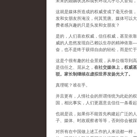
未未的婚姻状况和成长环境几乎尽人皆知，
这就是媒体所造成的权威变成了毫无价值，
发和女朋友所淹没，何其荒唐。媒体可以大
费者感兴趣的只是头发和女朋友？
是的，人们喜欢权威，信任权威，甚至依靠
威的人忽然发现自己赖以生存的精神依靠—
奋，也不是终于获得自由的轻松，而是忙于
这是个很有趣的社会景观，从单位领导到高
是信任之、屈从之，
在社交媒体上，权威甚
驳。家长制继续在虚拟世界发扬光大了。
真理呢？谁在乎。
并且更有，人情社会的所谓传统为此处的权
国，相比事实，人们更愿意去信任一条看起
也就是说，如果你不能首先构建起广泛的人
子、媒体、时政观察者等等，否则你会被踩
对所有在中国做上述工作的人来说都一样，