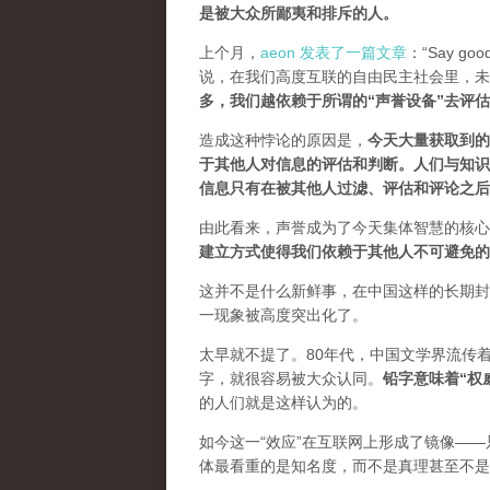
是被大众所鄙夷和排斥的人
。
上个月，
aeon 发表了一篇文章
：“Say goodb
说，在我们高度互联的自由民主社会里，未
多，我们越依赖于所谓的“声誉设备”去评
造成这种悖论的原因是，
今天大量获取到的
于其他人对信息的评估和判断。
人们与知识
信息只有在被其他人过滤、评估和评论之后
由此看来，声誉成为了今天集体智慧的核心
建立方式使得我们依赖于其他人不可避免的
这并不是什么新鲜事，在中国这样的长期封
一现象被高度突出化了。
太早就不提了。80年代，中国文学界流传
字，就很容易被大众认同。
铅字意味着“权
的人们就是这样认为的。
如今这一“效应”在互联网上形成了镜像——
体最看重的是知名度，而不是真理甚至不是