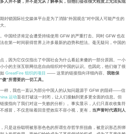
多人并不傻，并不是无从了解事实，但他们会在很大程度上无法实现
期封锁国际社交媒体平台是为了消除“外国观念”对中国人可能产生的
大。
中国经济肯定会遭受持续使用 GFW 的严重打击。同时 GFW 也在
法在第一时间获得世界上许多最新的趋势和想法。毫无疑问，中国的
点，因为它仅仅指出了中国社会为什么看起来傻的一部分原因。一小
小小的主张互联网信息自由组织对中国的认识。也因此，他们做了很
就如
GreatFire 组织的项目
—— 这里的链接指向详细内容。
我敢保
“傻”所需要的一切工具。
一样，我也一直认为部分中国人的认知问题源于 GFW 的阻碍——信
ina 运动
旨在打破这一封闭，让人们接触到更多更全面的信息。但
链接指向了我们对这一失败的分析
）。事实显示，人们只喜欢收集符
不感冒，不仅意味着回音壁效应不容小视，更有，
当声誉时代遇到人
，只是这份聪明被形形色色的所谓生存哲学所扭曲，被意识形态所绑