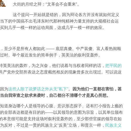
大街的月经之辩：“文革会不会重来”。
这个提问一开始就是错的，因为辩论各方并没有就如何定义
当下的中国搞不出毛泽东时代那种纯精神力量支持的大规模社会运
买到几乎一模一样的运动局面，达成几乎一模一样的效应。
，至少不是所有人都如此 —— 底层真傻、中产装傻、富人看热闹顺
过时。举个最近发生的简单例子，英美法的叙利亚轰炸。
支持英美法的轰炸，为之兴奋，他们说着与当权者同样的话，
把平民的
共产党外交部所表达之态度截然相反的现象曾多次出现过。可以说这
因为
这些人除了说梦话之外从无“私下”
。
因为他们一直都在害怕，甚
当自我审查之欲求来袭时，自己都分不清哪个才是真心所想。
知道身边哪个人是领导的心腹、意识形态探子、还有打小报告上瘾的
的全部表达都是有目的的——以其领导的意图为宗旨，以其单位颁布
局的本意很可能是支持这场对叙利亚轰炸的，至少那些官媒的领导在如
为反对，不过是一贯的民族主义“反美”立场，和普京一样，
民族主义