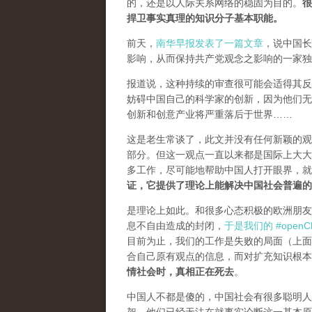
的，还是以人际关系网络的稳固为目的。
很
捍卫事实真理的知识分子基本职能。
前天，
南华早报发表了一篇文章
，说中国长
影响，从而保持共产党观念之影响的一家独
报道说，这种持续的审查很可能会适得其反。
妨碍中国自己的科学家的创新，因为他们无
创新和创意产业将严重落后于世界……
这是老生常谈了，此文并没有任何新颖的观
部分。但这一观点一直以来都是国际上大大
多工作，尽可能地帮助中国人打开眼界，
证，它提供了理论上能解决中国社会普遍的
是理论上如此。和很多心态积极的欧洲朋友
息不自由造成的封闭，
于是我们的 #openCh
目前为止，我们的工作是失败的局面（
上面
合自己原有观点的信息，而对扩充知识根本
情社会时，真相正在死去
。
中国人不都是傻的，中国社会有很多聪明人