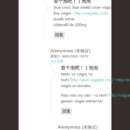
冒个泡吧！ | 泡泡
blue cross blue shield cover viagra
buy viagra -
http://viagrabs.com/
puedo tomar
sildenafil de 100mg.
回复
Anonymous (未验证)
星期六, 06/01/2019 - 05:03
永久连接
冒个泡吧！ | 泡泡
beets vs viagra <a
href="
http://www.viagrabs.com/">http://
viagra on females.
Also visit my site - <a href="
http://viag
generic viagra online</a>
回复
Anonymous (未验证)