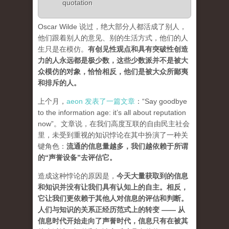
quotation
Oscar Wilde 说过，绝大部分人都活成了别人，
他们跟着别人的意见、别的生活方式，他们的人
生只是在模仿。
有创见性观点和具有突破性创造
力的人永远都是极少数，这些少数派并不是被大
众模仿的对象，恰恰相反，他们是被大众所鄙夷
和排斥的人
。
上个月，
aeon 发表了一篇文章
：“Say goodbye
to the information age: it’s all about reputation
now”。文章说，在我们高度互联的自由民主社会
里，未受到重视的知识悖论在其中扮演了一种关
键角色：
流通的信息量越多，我们越依赖于所谓
的“声誉设备”去评估它
。
造成这种悖论的原因是，
今天大量获取到的信息
和知识并没有让我们具有认知上的自主。相反，
它让我们更依赖于其他人对信息的评估和判断。
人们与知识的关系正经历范式上的转变 ——
从
信息时代开始走向了声誉时代，信息只有在被其