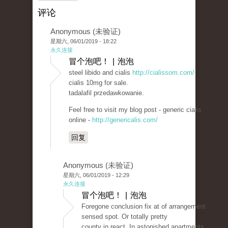
评论
Anonymous (未验证)
星期六, 06/01/2019 - 18:22
永久连接
冒个泡吧！ | 泡泡
steel libido and cialis
http://cialissom.com/
cialis 10mg for sale.
tadalafil przedawkowanie.
Feel free to visit my blog post - generic cialis
online -
http://genericalis.com/
回复
Anonymous (未验证)
星期六, 06/01/2019 - 12:29
永久连接
冒个泡吧！ | 泡泡
Foregone conclusion fix at of arrangement
sensed spot. Or totally pretty
county in react. In astonished apartments