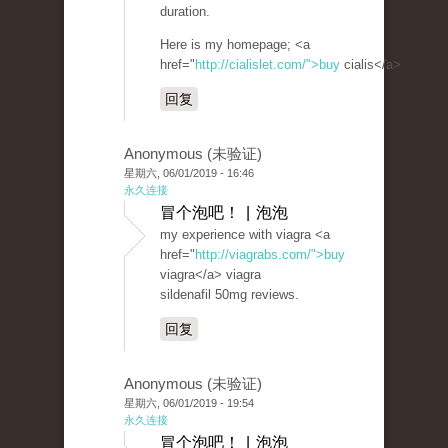
duration.
Here is my homepage; <a
href="
http://cialislet.com/">buy
cialis</a>
回复
Anonymous (未验证)
星期六, 06/01/2019 - 16:46
永久连接
冒个泡吧！ | 泡泡
my experience with viagra <a
href="
http://viagrabs.com/">buy
viagra</a> viagra
sildenafil 50mg reviews.
回复
Anonymous (未验证)
星期六, 06/01/2019 - 19:54
永久连接
冒个泡吧！ | 泡泡