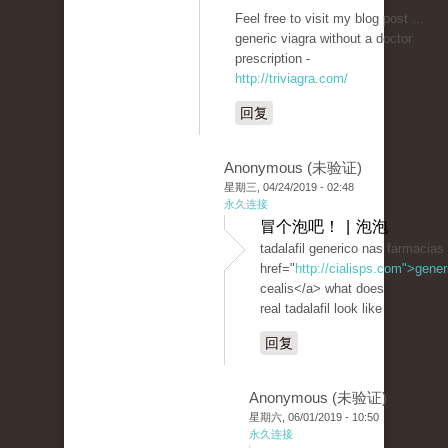
Feel free to visit my blog post ...
generic viagra without a doctor
prescription -
http://triviagra.com/
回复
Anonymous (未验证)
星期三, 04/24/2019 - 02:48
永久连接
冒个泡吧！ | 泡泡
tadalafil generico nas farmacias
href="
http://cialisps.com">gener
cealis</a> what does
real tadalafil look like
回复
Anonymous (未验证)
星期六, 06/01/2019 - 10:50
永久连接