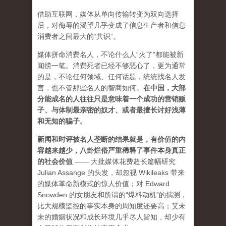
借助互联网，媒体从单向传输转变为双向选择
后，对侮辱的渴望几乎变成了信息生产者和信息
消费者之间最大的“共识”。
媒体拼命消费名人，不论什么人“火了”都能被新
闻捞一笔。消费死者已经不够恶心了，更为通常
的是，不论任何领域、任何话题，统统找名人发
言，也不管那些名人的智商如何。
在中国，大部
分能成名的人往往只是意味着一个成功的营销贩
子、与体制最亲密的奴才、或者最擅长讨好浅薄
和无知的骗子。
新闻和时评被名人垄断的结果就是，有价值的内
容越来越少，八卦烂俗严重稀释了事件本身真正
的社会价值
—— 大批媒体花费超长篇幅研究
Julian Assange 的头发，却忽视 Wikileaks 带来
的媒体革命新模式的惊人价值；对 Edward
Snowden 的女朋友和所谓的“爆料动机”的揣测，
比大规模监控的事实本身的周知度还要高；艾未
未的婚姻状况和成长环境几乎尽人皆知，却少有