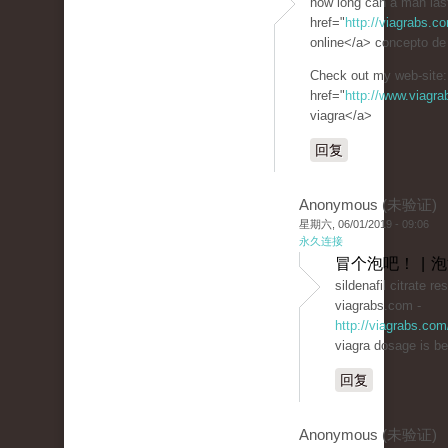
how long can a man last
href="
http://viagrabs.c
online</a> concepto de s
Check out my web-site:
href="
http://www.viagr
viagra</a>
回复
Anonymous (未验证)
星期六, 06/01/2019 - 09:06
永久连接
冒个泡吧！ | 
sildenafil citrate re
viagrabs.com -
http://viagrabs.com
viagra dosage is be
回复
Anonymous (未验证)