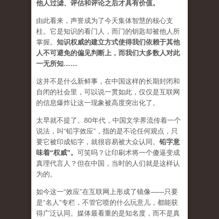
他人过滤、评估和评论之后才具有价值。
由此看来，声誉成为了今天集体智慧的核心支
柱。它是知识的看门人，而门的钥匙却被他人所
掌握。
知识权威的建立方式使得我们依赖于其他
人不可避免的偏见判断上，而我们大多数人对此
一无所知……
这并不是什么新鲜事，在中国这样的长期封闭和
自闭的社会里，可以说一贯如此，仅仅是互联网
的信息爆炸让这一现象被高度突出化了。
太早就不提了。80年代，中国文学界流传着一个
说法，叫“铅字效应”，指的是不论任何观点，只
要它被印成铅字，就很容易被大众认同。
铅字意
味着“权威”
。
可笑吗？让印刷术将一个傻逼变成
真理代言人？但在中国，当时的人们就是这样认
为的。
如今这一“效应”在互联网上形成了镜像——只要
是“名人”专栏，不管它喷的什么玩意儿，都能获
得广泛认同。媒体最看重的是知名度，而不是真