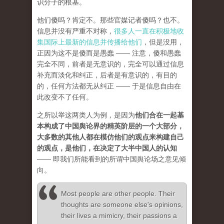
识分子的根基。
他们傻吗？肯定不。那些官媒记者傻吗？也不。
信息并没有严重不对称，
很多人一直在积极地收
集国际上最新的信息并传播给他们
，但是没用，
正因为这不是傻而是愚蠢 —— 注意，傻和愚蠢
完全不同，前者是无意识的，完全可以通过信息
补充而淡化和纠正，后者是有意识的，有目的
的，任何方法都无从纠正 —— 于是信息自由在
此改变不了任何。
之所以举这两类人为例，是因为
他们合在一起基
本构成了中国舆论界的精英阶层的一个大部分，
大多数的其他人都在模仿他们的观点来构建自己
的观点，是他们，在决定了大半中国人的认知
—— 即我们所能看到的所谓中国舆论场之意见倾
向。
Most people are other people. Their
thoughts are someone else's opinions,
their lives a mimicry, their passions a