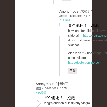
Anonymous (未验证)
星期六, 06/01/2019 - 16:01
永久连接
冒个泡吧！ | 泡泡
how long for sildenafil to wo
sildenafil -
http://viagragenu
drugs that have the same ef
sildenafil
Also visit my homepage - b
cheap viagra -
http://doctor7online.com/
回复
Anonymous (未验证)
星期六, 06/01/2019 - 20:05
永久连接
冒个泡吧！ | 泡泡
viagra and tamsulosin buy viagra -