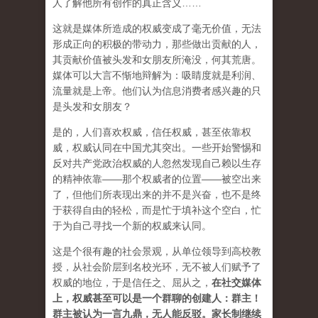
人了解他所有创作的真正含义……
这就是媒体所造成的权威变成了毫无价值，无法
形成正向的积极的带动力，那些做出贡献的人，
其贡献价值被头发和女朋友所淹没，何其荒唐。
媒体可以大言不惭地辩解为：吸睛度就是利润、
流量就是上帝。他们认为信息消费者感兴趣的只
是头发和女朋友？
是的，人们喜欢权威，信任权威，甚至依靠权
威，权威认同在中国尤其突出。一些开始警惕和
反对共产党政治权威的人忽然发现自己赖以生存
的精神依靠——那个权威者的位置——被空出来
了，但他们所表现出来的并不是兴奋，也不是终
于获得自由的轻松，而是忙于填补这个空白，忙
于为自己寻找一个新的权威来认同。
这是个很有趣的社会景观，从单位领导到高校教
授，从社会阶层到名校光环，无不被人们赋予了
权威的地位，于是信任之、屈从之，
在社交媒体
上，权威甚至可以是一个群聊的创建人：群主！
群主被认为一言九鼎，无人能反驳。家长制继续