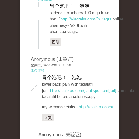
冒个泡吧！ | 泡泡
sildenafil blueberry 100 mg uk <a
href="
http://viagrabs.com/">viagra
online
pharmacy</a> thanh
phan cua viagra.
回复
Anonymous (未验证)
星期二, 04/23/2019 - 13:26
永久连接
冒个泡吧！ | 泡泡
lower back pain with tadalafil
[url=
http://cialisps.com/]cialisps.com[/url]
can i take
tadalafil before a colonoscopy
my webpage cialis -
http://cialisps.com/
回复
Anonymous (未验证)