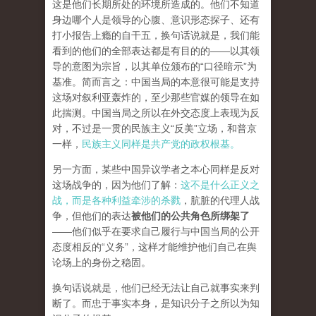
这是他们长期所处的环境所造成的。他们不知道
身边哪个人是领导的心腹、意识形态探子、还有
打小报告上瘾的自干五，换句话说就是，我们能
看到的他们的全部表达都是有目的的——以其领
导的意图为宗旨，以其单位颁布的“口径暗示”为
基准。简而言之：中国当局的本意很可能是支持
这场对叙利亚轰炸的，至少那些官媒的领导在如
此揣测。中国当局之所以在外交态度上表现为反
对，不过是一贯的民族主义“反美”立场，和普京
一样，
民族主义同样是共产党的政权根基。
另一方面，某些中国异议学者之本心同样是反对
这场战争的，因为他们了解：
这不是什么正义之
战，而是各种利益牵涉的杀戮
，肮脏的代理人战
争，但他们的表达
被他们的公共角色所绑架了
——他们似乎在要求自己履行与中国当局的公开
态度相反的“义务”，这样才能维护他们自己在舆
论场上的身份之稳固。
换句话说就是，他们已经无法让自己就事实来判
断了。而忠于事实本身，是知识分子之所以为知