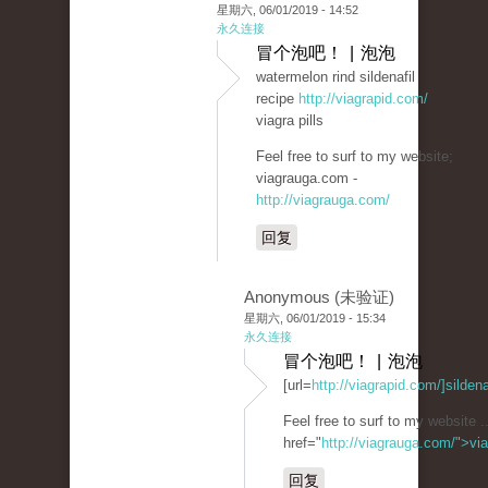
星期六, 06/01/2019 - 14:52
永久连接
冒个泡吧！ | 泡泡
watermelon rind sildenafil
recipe
http://viagrapid.com/
viagra pills
Feel free to surf to my website;
viagrauga.com -
http://viagrauga.com/
回复
Anonymous (未验证)
星期六, 06/01/2019 - 15:34
永久连接
冒个泡吧！ | 泡泡
[url=
http://viagrapid.com/]sildenaf
Feel free to surf to my website .
href="
http://viagrauga.com/">v
回复