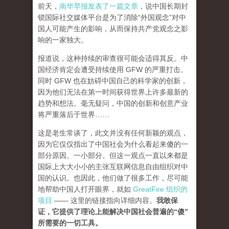
前天，
南华早报发表了一篇文章
，说中国长期封
锁国际社交媒体平台是为了消除“外国观念”对中
国人可能产生的影响，从而保持共产党观念之影
响的一家独大。
报道说，这种持续的审查很可能会适得其反。中
国经济肯定会遭受持续使用 GFW 的严重打击。
同时 GFW 也在妨碍中国自己的科学家的创新，
因为他们无法在第一时间获得世界上许多最新的
趋势和想法。毫无疑问，中国的创新和创意产业
将严重落后于世界……
这是老生常谈了，此文并没有任何新颖的观点，
因为它仅仅指出了中国社会为什么看起来傻的一
部分原因。一小部分。但这一观点一直以来都是
国际上大大小小的主张互联网信息自由组织对中
国的认识。也因此，他们做了很多工作，尽可能
地帮助中国人打开眼界，就如
GreatFire 组织的
项目
—— 这里的链接指向详细内容。
我敢保
证，它提供了理论上能解决中国社会普遍的“傻”
所需要的一切工具。