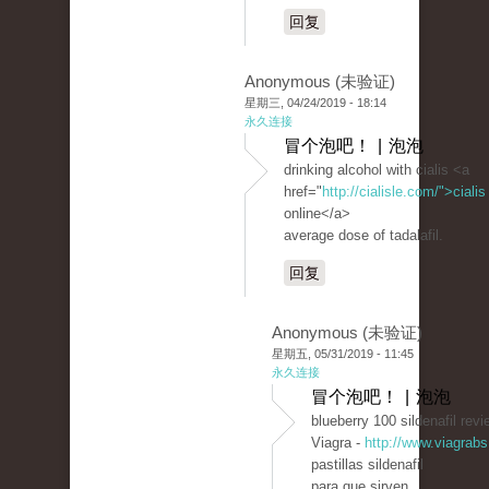
回复
Anonymous (未验证)
星期三, 04/24/2019 - 18:14
永久连接
冒个泡吧！ | 泡泡
drinking alcohol with cialis <a
href="
http://cialisle.com/">cialis
online</a>
average dose of tadalafil.
回复
Anonymous (未验证)
星期五, 05/31/2019 - 11:45
永久连接
冒个泡吧！ | 泡泡
blueberry 100 sildenafil rev
Viagra -
http://www.viagrab
pastillas sildenafil
para que sirven.