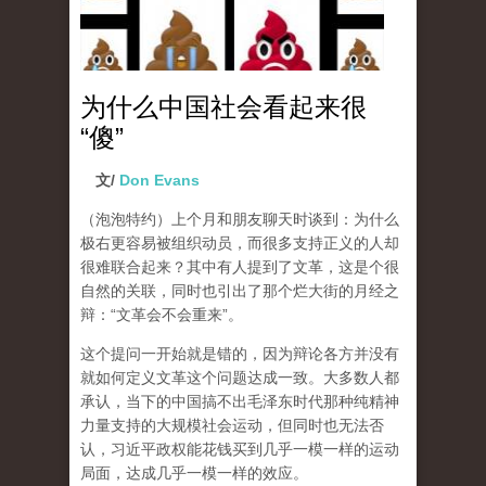
为什么中国社会看起来很
“傻”
文/
Don Evans
（泡泡特约）
上个月和朋友聊天时谈到：为什么
极右更容易被组织动员，而很多支持正义的人却
很难联合起来？其中有人提到了文革，这是个很
自然的关联，同时也引出了那个烂大街的月经之
辩：“文革会不会重来”。
这个提问一开始就是错的，因为辩论各方并没有
就如何定义文革这个问题达成一致。大多数人都
承认，当下的中国搞不出毛泽东时代那种纯精神
力量支持的大规模社会运动，但同时也无法否
认，习近平政权能花钱买到几乎一模一样的运动
局面，达成几乎一模一样的效应。