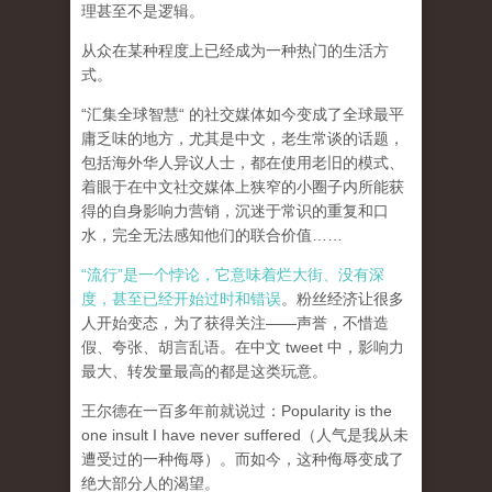
理甚至不是逻辑。
从众在某种程度上已经成为一种热门的生活方
式。
“汇集全球智慧“ 的社交媒体如今变成了全球最平
庸乏味的地方，尤其是中文，老生常谈的话题，
包括海外华人异议人士，都在使用老旧的模式、
着眼于在中文社交媒体上狭窄的小圈子内所能获
得的自身影响力营销，沉迷于常识的重复和口
水，完全无法感知他们的联合价值……
“流行”是一个悖论，它意味着烂大街、没有深
度，甚至已经开始过时和错误
。粉丝经济让很多
人开始变态，为了获得关注——声誉，不惜造
假、夸张、胡言乱语。在中文 tweet 中，影响力
最大、转发量最高的都是这类玩意。
王尔德在一百多年前就说过：Popularity is the
one insult I have never suffered（人气是我从未
遭受过的一种侮辱）。而如今，这种侮辱变成了
绝大部分人的渴望。