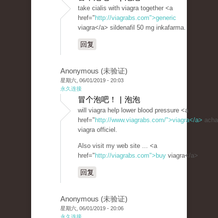
take cialis with viagra together <a
href="
http://viagrabs.com">generic
viagra</a> sildenafil 50 mg inkafarma.
回复
Anonymous (未验证)
星期六, 06/01/2019 - 20:03
永久连接
冒个泡吧！ | 泡泡
will viagra help lower blood pressure <a
href="
http://www.viagrabs.com/">viagra</a>
acha
viagra officiel.
Also visit my web site ... <a
href="
http://viagrabs.com">buy
viagra</a>
回复
Anonymous (未验证)
星期六, 06/01/2019 - 20:06
永久连接