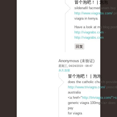
冒个泡吧！ | 泡泡
sildenafil facmed unam buy 
http://www.viagrabs.com/
pr
viagra in kenya.
Have a look at my blog post
http://viagrabs.com
-
http://viagrabs.com
回复
Anonymous (未验证)
星期三, 04/24/2019 - 08:47
永久连接
冒个泡吧！ | 泡泡
does the catholic church provide 
http://www.triviagra.com/
prescrib
australia
<a href="
http://triviagra.com/">s
generic viagra 100mg</a> does tr
pay
for viagra