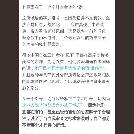
其原因在于：这个社会整体的“傻”。
之所以给傻字加引号，是因为它并不是真的，至
少不是所有人都如此 —— 底层真傻、中产装
傻、富人看热闹顺风倒，这是我多年前的调侃，
至今似乎仍不过时。举个最近发生的简单例子，
英美法的叙利亚轰炸。
很多中国官媒工作者在“私下”里都在高度支持英
美法的轰炸，为之兴奋，他们说着与当权者同样
的话，
把平民的死亡解释为所谓的“附带伤害”
。
并且这种与共产党外交部所表达之态度截然相反
的现象曾多次出现过。可以说这是整件事中最有
趣的部分。
又一个引号。之所以给私下二字加引号，是因为
这些人除了说梦话之外从无“私下”
。
因为他们一
直都在害怕，甚至已经给害怕的心态赋予了合理
性，以至于当自我审查之欲求来袭时，自己都分
不清哪个才是真心所想。