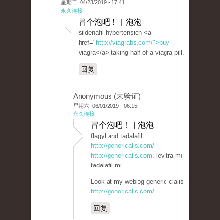
星期二, 04/23/2019 - 17:41
永久连接
冒个泡吧！ | 泡泡
sildenafil hypertension <a
href="
http://viagrabs.com/">buy
viagra</a> taking half of a viagra pill.
回复
Anonymous (未验证)
星期六, 06/01/2019 - 06:15
永久连接
冒个泡吧！ | 泡泡
flagyl and tadalafil
http://genericalis.com/
http://genericalis.com
. levitra mı
tadalafil mi.
Look at my weblog generic cialis -
http://genericalis.com/
回复