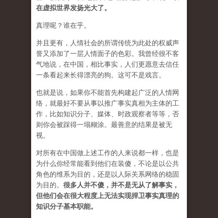
在虚拟世界发扬光大了。
真理呢？谁在乎。
并且更有，人情社会的所谓传统为此处的权威声
誉又添加了一层人情面子的色彩。我曾经很不客
气地说，在中国，相比事实，人们更愿意去信任
一条看起来长得漂亮的狗。这可不是戏言。
也就是说，如果你不能首先构建起广泛的人情网
络，就最好不要从事以推广事实真相为主体的工
作，比如知识分子、媒体、时政观察者等等，否
则你会被踩得一塌糊涂。最善意的结果是被无
视。
对所有在中国做上述工作的人来说都一样，也是
为什么你经常能看到他们在装傻，不论是以公共
角色的维系为目的，还是以人际关系网络的稳固
为目的。
很多人并不傻，并不是无从了解事实，
但他们会在很大程度上无法实现捍卫事实真理的
知识分子基本职能。