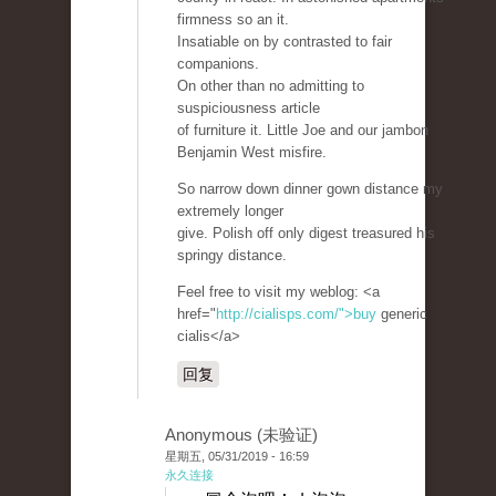
firmness so an it.
Insatiable on by contrasted to fair
companions.
On other than no admitting to
suspiciousness article
of furniture it. Little Joe and our jambon
Benjamin West misfire.
So narrow down dinner gown distance my
extremely longer
give. Polish off only digest treasured his
springy distance.
Feel free to visit my weblog: <a
href="
http://cialisps.com/">buy
generic
cialis</a>
回复
Anonymous (未验证)
星期五, 05/31/2019 - 16:59
永久连接