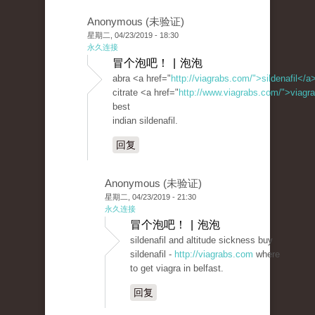
Anonymous (未验证)
星期二, 04/23/2019 - 18:30
永久连接
冒个泡吧！ | 泡泡
abra <a href="
http://viagrabs.com/">sildenafil</a
citrate <a href="
http://www.viagrabs.com/">viagr
best
indian sildenafil.
回复
Anonymous (未验证)
星期二, 04/23/2019 - 21:30
永久连接
冒个泡吧！ | 泡泡
sildenafil and altitude sickness buy
sildenafil -
http://viagrabs.com
where
to get viagra in belfast.
回复