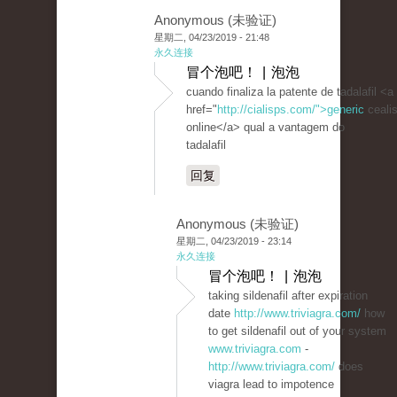
Anonymous (未验证)
星期二, 04/23/2019 - 21:48
永久连接
冒个泡吧！ | 泡泡
cuando finaliza la patente de tadalafil <a
href="
http://cialisps.com/">generic
ceali
online</a> qual a vantagem do
tadalafil
回复
Anonymous (未验证)
星期二, 04/23/2019 - 23:14
永久连接
冒个泡吧！ | 泡泡
taking sildenafil after expiration
date
http://www.triviagra.com/
how
to get sildenafil out of your system
www.triviagra.com
-
http://www.triviagra.com/
does
viagra lead to impotence