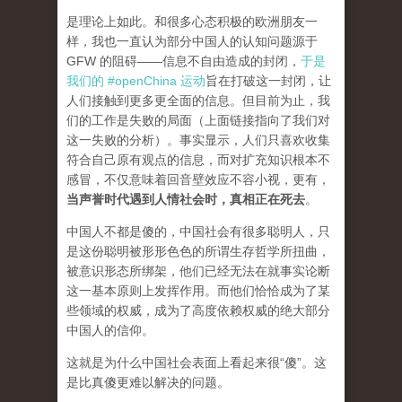
是理论上如此。和很多心态积极的欧洲朋友一
样，我也一直认为部分中国人的认知问题源于
GFW 的阻碍——信息不自由造成的封闭，
于是
我们的 #openChina 运动
旨在打破这一封闭，让
人们接触到更多更全面的信息。但目前为止，我
们的工作是失败的局面（
上面链接指向了我们对
这一失败的分析
）。事实显示，人们只喜欢收集
符合自己原有观点的信息，而对扩充知识根本不
感冒，不仅意味着回音壁效应不容小视，更有，
当声誉时代遇到人情社会时，真相正在死去
。
中国人不都是傻的，中国社会有很多聪明人，只
是这份聪明被形形色色的所谓生存哲学所扭曲，
被意识形态所绑架，他们已经无法在就事实论断
这一基本原则上发挥作用。而他们恰恰成为了某
些领域的权威，成为了高度依赖权威的绝大部分
中国人的信仰。
这就是为什么中国社会表面上看起来很“傻”。这
是比真傻更难以解决的问题。