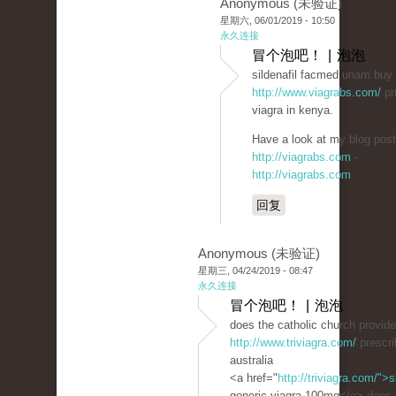
Anonymous (未验证)
星期六, 06/01/2019 - 10:50
永久连接
冒个泡吧！ | 泡泡
sildenafil facmed unam buy 
http://www.viagrabs.com/
pr
viagra in kenya.
Have a look at my blog post
http://viagrabs.com
-
http://viagrabs.com
回复
Anonymous (未验证)
星期三, 04/24/2019 - 08:47
永久连接
冒个泡吧！ | 泡泡
does the catholic church provide 
http://www.triviagra.com/
prescrib
australia
<a href="
http://triviagra.com/">s
generic viagra 100mg</a> does tr