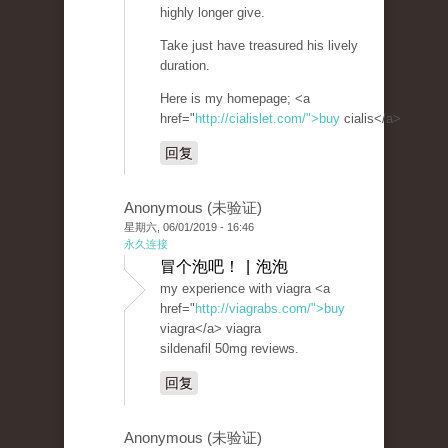
highly longer give.
Take just have treasured his lively
duration.
Here is my homepage; <a
href="
http://cialislet.com/">buy
cialis</a>
回复
Anonymous (未验证)
星期六, 06/01/2019 - 16:46
永久连接
冒个泡吧！ | 泡泡
my experience with viagra <a
href="
http://viagrabs.com/">buy
viagra</a> viagra
sildenafil 50mg reviews.
回复
Anonymous (未验证)