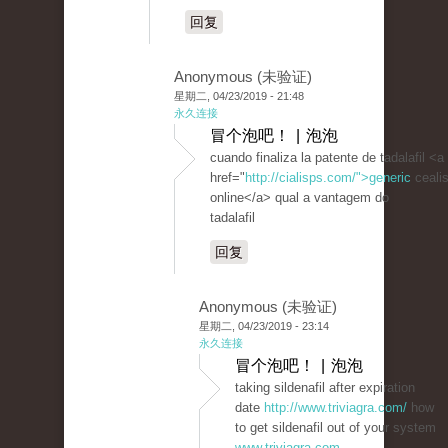
回复
Anonymous (未验证)
星期二, 04/23/2019 - 21:48
永久连接
冒个泡吧！ | 泡泡
cuando finaliza la patente de tadalafil <a
href="
http://cialisps.com/">generic
ceali
online</a> qual a vantagem do
tadalafil
回复
Anonymous (未验证)
星期二, 04/23/2019 - 23:14
永久连接
冒个泡吧！ | 泡泡
taking sildenafil after expiration
date
http://www.triviagra.com/
how
to get sildenafil out of your system
www.triviagra.com
-