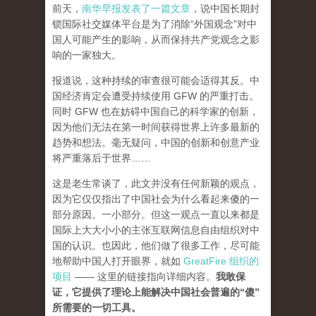
前天，
南华早报发表了一篇文章
，说中国长期封
锁国际社交媒体平台是为了消除“外国观念”对中
国人可能产生的影响，从而保持共产党观念之影
响的一家独大。
报道说，这种持续的审查很可能会适得其反。中
国经济肯定会遭受持续使用 GFW 的严重打击。
同时 GFW 也在妨碍中国自己的科学家的创新，
因为他们无法在第一时间获得世界上许多最新的
趋势和想法。毫无疑问，中国的创新和创意产业
将严重落后于世界……
这是老生常谈了，此文并没有任何新颖的观点，
因为它仅仅指出了中国社会为什么看起来傻的一
部分原因。一小部分。但这一观点一直以来都是
国际上大大小小的主张互联网信息自由组织对中
国的认识。也因此，他们做了很多工作，尽可能
地帮助中国人打开眼界，就如
GreatFire 组织的
项目
—— 这里的链接指向详细内容。
我敢保
证，它提供了理论上能解决中国社会普遍的“傻”
所需要的一切工具。