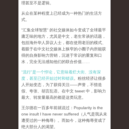
理甚至不是逻辑。
从众在某种程度上已经成为一种热门的生活方
式。
“汇集全球智慧“ 的社交媒体如今变成了全球最平
庸乏味的地方，尤其是中文，老生常谈的话题，
包括海外华人异议人士，都在使用老旧的模式、
着眼于在中文社交媒体上狭窄的小圈子内所能获
得的自身影响力营销，沉迷于常识的重复和口
水，完全无法感知他们的联合价值……
“流行”是一个悖论，它意味着烂大街、没有深
度，甚至已经开始过时和错误
。粉丝经济让很多
人开始变态，为了获得关注——声誉，不惜造
假、夸张、胡言乱语。在中文 tweet 中，影响力
最大、转发量最高的都是这类玩意。
王尔德在一百多年前就说过：Popularity is the
one insult I have never suffered（人气是我从未
遭受过的一种侮辱）。而如今，这种侮辱变成了
绝大部分人的渴望。