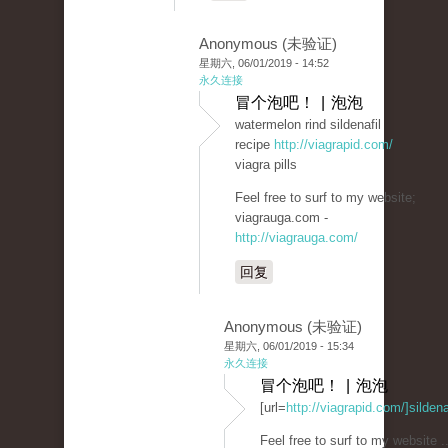
Anonymous (未验证)
星期六, 06/01/2019 - 14:52
永久连接
冒个泡吧！ | 泡泡
watermelon rind sildenafil
recipe
http://viagrapid.com/
viagra pills
Feel free to surf to my website;
viagrauga.com -
http://viagrauga.com/
回复
Anonymous (未验证)
星期六, 06/01/2019 - 15:34
永久连接
冒个泡吧！ | 泡泡
[url=
http://viagrapid.com/]sildenaf
Feel free to surf to my website .