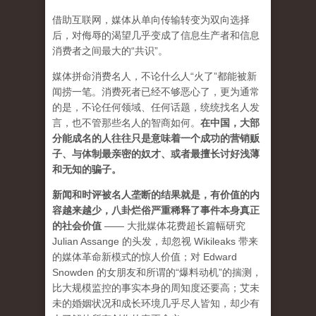
借助互联网，媒体从单向传输转变为双向选择
后，对侮辱的渴望几乎变成了信息生产者和信息
消费者之间最大的“共识”。
媒体拼命消费名人，不论什么人“火了”都能被新
闻捞一笔。消费死者已经不够恶心了，更为通常
的是，不论任何领域、任何话题，统统找名人发
言，也不管那些名人的智商如何。
在中国，大部
分能成名的人往往只是意味着一个成功的营销贩
子、与体制最亲密的奴才、或者最擅长讨好浅薄
和无知的骗子。
新闻和时评被名人垄断的结果就是，有价值的内
容越来越少，八卦烂俗严重稀释了事件本身真正
的社会价值
—— 大批媒体花费超长篇幅研究
Julian Assange 的头发，却忽视 Wikileaks 带来
的媒体革命新模式的惊人价值；对 Edward
Snowden 的女朋友和所谓的“爆料动机”的揣测，
比大规模监控的事实本身的周知度还要高；艾未
未的婚姻状况和成长环境几乎尽人皆知，却少有