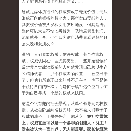
人了解他所有创作的真正含义……
这就是媒体所造成的权威变成了毫无价值，无法
形成正向的积极的带动力，那些做出贡献的人，
其贡献价值被头发和女朋友所淹没，何其荒唐。
媒体可以大言不惭地辩解为：吸睛度就是利润、
流量就是上帝。他们认为信息消费者感兴趣的只
是头发和女朋友？
是的，人们喜欢权威，信任权威，甚至依靠权
威，权威认同在中国尤其突出。一些开始警惕和
反对共产党政治权威的人忽然发现自己赖以生存
的精神依靠——那个权威者的位置——被空出来
了，但他们所表现出来的并不是兴奋，也不是终
于获得自由的轻松，而是忙于填补这个空白，忙
于为自己寻找一个新的权威来认同。
这是个很有趣的社会景观，从单位领导到高校教
授，从社会阶层到名校光环，无不被人们赋予了
权威的地位，于是信任之、屈从之，
在社交媒体
上，权威甚至可以是一个群聊的创建人：群主！
群主被认为一言九鼎，无人能反驳。家长制继续