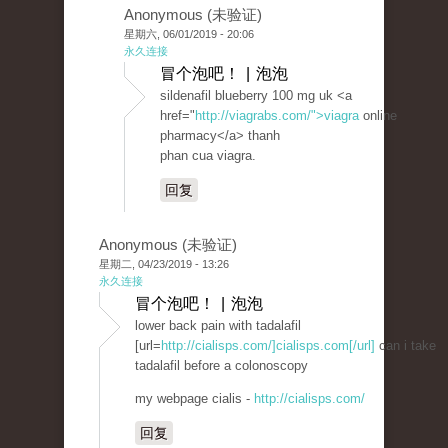
Anonymous (未验证)
星期六, 06/01/2019 - 20:06
永久连接
冒个泡吧！ | 泡泡
sildenafil blueberry 100 mg uk <a
href="
http://viagrabs.com/">viagra
online
pharmacy</a> thanh
phan cua viagra.
回复
Anonymous (未验证)
星期二, 04/23/2019 - 13:26
永久连接
冒个泡吧！ | 泡泡
lower back pain with tadalafil
[url=
http://cialisps.com/]cialisps.com[/url]
can i take
tadalafil before a colonoscopy
my webpage cialis -
http://cialisps.com/
回复