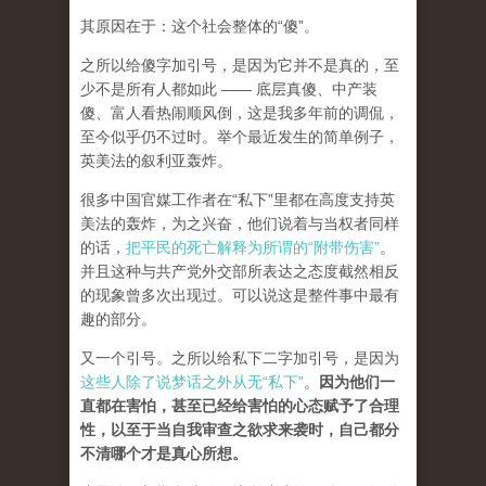
其原因在于：这个社会整体的“傻”。
之所以给傻字加引号，是因为它并不是真的，至
少不是所有人都如此 —— 底层真傻、中产装
傻、富人看热闹顺风倒，这是我多年前的调侃，
至今似乎仍不过时。举个最近发生的简单例子，
英美法的叙利亚轰炸。
很多中国官媒工作者在“私下”里都在高度支持英
美法的轰炸，为之兴奋，他们说着与当权者同样
的话，
把平民的死亡解释为所谓的“附带伤害”
。
并且这种与共产党外交部所表达之态度截然相反
的现象曾多次出现过。可以说这是整件事中最有
趣的部分。
又一个引号。之所以给私下二字加引号，是因为
这些人除了说梦话之外从无“私下”
。
因为他们一
直都在害怕，甚至已经给害怕的心态赋予了合理
性，以至于当自我审查之欲求来袭时，自己都分
不清哪个才是真心所想。