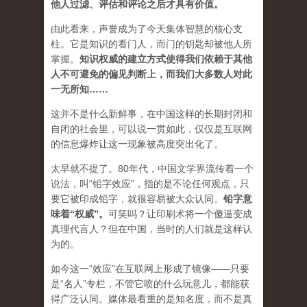
他人过滤、评估和评论之后才具有价值。
由此看来，声誉成为了今天集体智慧的核心支
柱。它是知识的看门人，而门的钥匙却被他人所
掌握。
知识权威的建立方式使得我们依赖于其他
人不可避免的偏见判断上，而我们大多数人对此
一无所知……
这并不是什么新鲜事，在中国这样的长期封闭和
自闭的社会里，可以说一贯如此，仅仅是互联网
的信息爆炸让这一现象被高度突出化了。
太早就不提了。80年代，中国文学界流传着一个
说法，叫“铅字效应”，指的是不论任何观点，只
要它被印成铅字，就很容易被大众认同。
铅字意
味着“权威”
。
可笑吗？让印刷术将一个傻逼变成
真理代言人？但在中国，当时的人们就是这样认
为的。
如今这一“效应”在互联网上形成了镜像——只要
是“名人”专栏，不管它喷的什么玩意儿，都能获
得广泛认同。媒体最看重的是知名度，而不是真