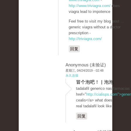
http://www.triviagra.com/
does
viagra lead to impotence
Feel free to visit my blog post ...
generic viagra without a doctor
prescription -
http://triviagra.com/
回复
Anonymous (未验证)
星期三, 04/24/2019 - 02:48
永久连接
冒个泡吧！ | 泡泡
tadalafil generico nas farmacias
href="
http://cialisps.com">gener
cealis</a> what does
real tadalafil look like
回复