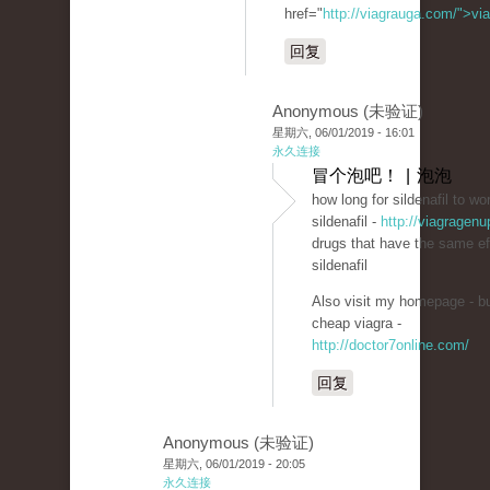
href="
http://viagrauga.com/">v
回复
Anonymous (未验证)
星期六, 06/01/2019 - 16:01
永久连接
冒个泡吧！ | 泡泡
how long for sildenafil to wo
sildenafil -
http://viagragenu
drugs that have the same ef
sildenafil
Also visit my homepage - b
cheap viagra -
http://doctor7online.com/
回复
Anonymous (未验证)
星期六, 06/01/2019 - 20:05
永久连接