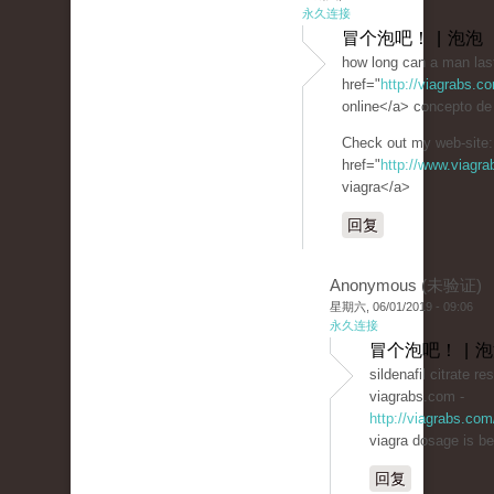
永久连接
冒个泡吧！ | 泡泡
how long can a man last
href="
http://viagrabs.c
online</a> concepto de s
Check out my web-site:
href="
http://www.viagr
viagra</a>
回复
Anonymous (未验证)
星期六, 06/01/2019 - 09:06
永久连接
冒个泡吧！ | 
sildenafil citrate re
viagrabs.com -
http://viagrabs.com
viagra dosage is be
回复