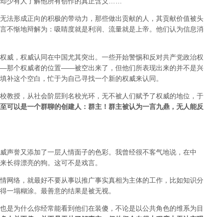
却少有人了解他所有创作的真正含义……
无法形成正向的积极的带动力，那些做出贡献的人，其贡献价值被头
言不惭地辩解为：吸睛度就是利润、流量就是上帝。他们认为信息消
权威，权威认同在中国尤其突出。一些开始警惕和反对共产党政治权
—那个权威者的位置——被空出来了，但他们所表现出来的并不是兴
填补这个空白，忙于为自己寻找一个新的权威来认同。
校教授，从社会阶层到名校光环，无不被人们赋予了权威的地位，于
至可以是一个群聊的创建人：群主！群主被认为一言九鼎，无人能反
威声誉又添加了一层人情面子的色彩。我曾经很不客气地说，在中
来长得漂亮的狗。这可不是戏言。
情网络，就最好不要从事以推广事实真相为主体的工作，比如知识分
得一塌糊涂。最善意的结果是被无视。
也是为什么你经常能看到他们在装傻，不论是以公共角色的维系为目