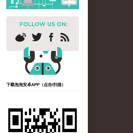
下载泡泡安卓APP（点击/扫描）