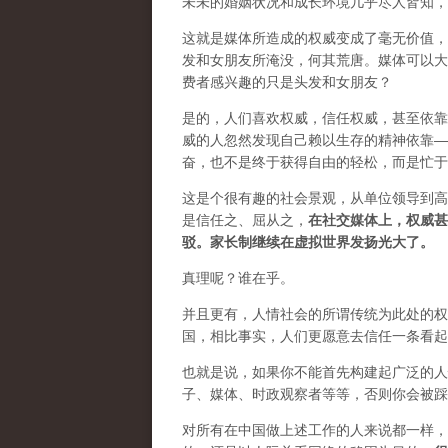
未未的婚姻状况和成长环境几乎尽人皆知，
这就是媒体所造成的权威变成了毫无价值，
发和女朋友所淹没，何其荒唐。媒体可以大
费者感兴趣的只是头发和女朋友？
是的，人们喜欢权威，信任权威，甚至依靠
威的人忽然发现自己赖以生存的精神依靠—
奋，也不是终于获得自由的轻松，而是忙于
这是个很有趣的社会景观，从单位领导到高
是信任之、屈从之，
在社交媒体上，权威甚
驳。家长制继续在虚拟世界发扬光大了。
真理呢？谁在乎。
并且更有，人情社会的所谓传统为此处的权
国，相比事实，人们更愿意去信任一条看起
也就是说，如果你不能首先构建起广泛的人
子、媒体、时政观察者等等，否则你会被踩
对所有在中国做上述工作的人来说都一样，