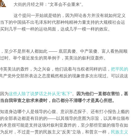
大街的月经之辩：“文革会不会重来”。
这个提问一开始就是错的，因为辩论各方并没有就如何定义
当下的中国搞不出毛泽东时代那种纯精神力量支持的大规模社会运
买到几乎一模一样的运动局面，达成几乎一模一样的效应。
，至少不是所有人都如此 —— 底层真傻、中产装傻、富人看热闹顺
过时。举个最近发生的简单例子，英美法的叙利亚轰炸。
支持英美法的轰炸，为之兴奋，他们说着与当权者同样的话，
把平民的
共产党外交部所表达之态度截然相反的现象曾多次出现过。可以说这
因为
这些人除了说梦话之外从无“私下”
。
因为他们一直都在害怕，甚
当自我审查之欲求来袭时，自己都分不清哪个才是真心所想。
知道身边哪个人是领导的心腹、意识形态探子、还有打小报告上瘾的
的全部表达都是有目的的——以其领导的意图为宗旨，以其单位颁布
局的本意很可能是支持这场对叙利亚轰炸的，至少那些官媒的领导在如
为反对，不过是一贯的民族主义“反美”立场，和普京一样，
民族主义