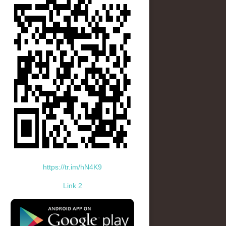
https://tr.im/hN4K9
Link 2
standard-icon-googleplay-app-store.png