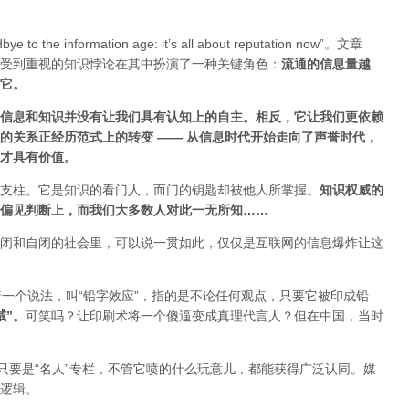
ye to the information age: it’s all about reputation now”。文章
受到重视的知识悖论在其中扮演了一种关键角色：
流通的信息量越
估它
。
信息和知识并没有让我们具有认知上的自主。相反，它让我们更依赖
的关系正经历范式上的转变 ——
从信息时代开始走向了声誉时代，
才具有价值。
支柱。它是知识的看门人，而门的钥匙却被他人所掌握。
知识权威的
偏见判断上，而我们大多数人对此一无所知……
闭和自闭的社会里，可以说一贯如此，仅仅是互联网的信息爆炸让这
着一个说法，叫“铅字效应”，指的是不论任何观点，只要它被印成铅
威”
。
可笑吗？让印刷术将一个傻逼变成真理代言人？但在中国，当时
只要是“名人”专栏，不管它喷的什么玩意儿，都能获得广泛认同。媒
逻辑。