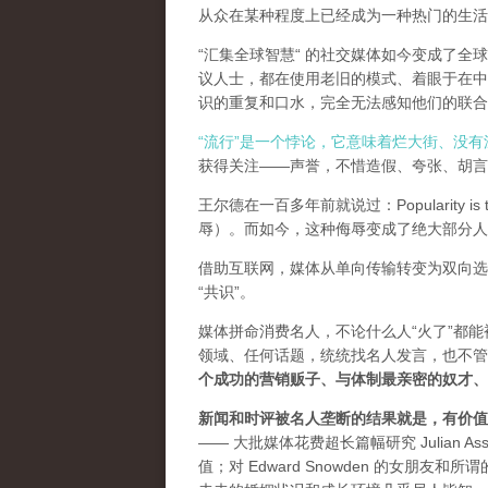
从众在某种程度上已经成为一种热门的生活
“汇集全球智慧“ 的社交媒体如今变成了
议人士，都在使用老旧的模式、着眼于在中
识的重复和口水，完全无法感知他们的联合
“流行”是一个悖论，它意味着烂大街、没
获得关注——声誉，不惜造假、夸张、胡言乱
王尔德在一百多年前就说过：Popularity is th
辱）。而如今，这种侮辱变成了绝大部分人
借助互联网，媒体从单向传输转变为双向选
“共识”。
媒体拼命消费名人，不论什么人“火了”都
领域、任何话题，统统找名人发言，也不管
个成功的营销贩子、与体制最亲密的奴才、
新闻和时评被名人垄断的结果就是，有价值
—— 大批媒体花费超长篇幅研究 Julian As
值；对 Edward Snowden 的女朋