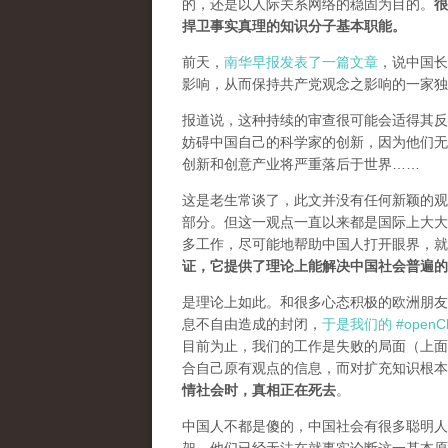
的，还是以人际关系网络的稳固为目的。
很
捍卫事实真理的知识分子基本职能。
前天，
南华早报发表了一篇文章
，说中国长
影响，从而保持共产党观念之影响的一家独
报道说，这种持续的审查很可能会适得其反。
妨碍中国自己的科学家的创新，因为他们无
创新和创意产业将严重落后于世界……
这是老生常谈了，此文并没有任何新颖的观
部分。但这一观点一直以来都是国际上大大
多工作，尽可能地帮助中国人打开眼界，
证，它提供了理论上能解决中国社会普遍的
是理论上如此。和很多心态积极的欧洲朋友
息不自由造成的封闭，
于是我们的 #openCh
目前为止，我们的工作是失败的局面（
上面
合自己原有观点的信息，而对扩充知识根本
情社会时，真相正在死去
。
中国人不都是傻的，中国社会有很多聪明人