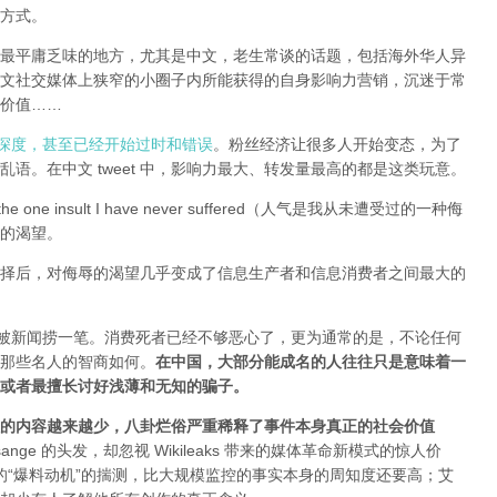
方式。
全球最平庸乏味的地方，尤其是中文，老生常谈的话题，包括海外华人异
文社交媒体上狭窄的小圈子内所能获得的自身影响力营销，沉迷于常
价值……
有深度，甚至已经开始过时和错误
。粉丝经济让很多人开始变态，为了
语。在中文 tweet 中，影响力最大、转发量最高的都是这类玩意。
e one insult I have never suffered（人气是我从未遭受过的一种侮
的渴望。
择后，对侮辱的渴望几乎变成了信息生产者和信息消费者之间最大的
能被新闻捞一笔。消费死者已经不够恶心了，更为通常的是，不论任何
那些名人的智商如何。
在中国，大部分能成名的人往往只是意味着一
或者最擅长讨好浅薄和无知的骗子。
的内容越来越少，八卦烂俗严重稀释了事件本身真正的社会价值
sange 的头发，却忽视 Wikileaks 带来的媒体革命新模式的惊人价
友和所谓的“爆料动机”的揣测，比大规模监控的事实本身的周知度还要高；艾