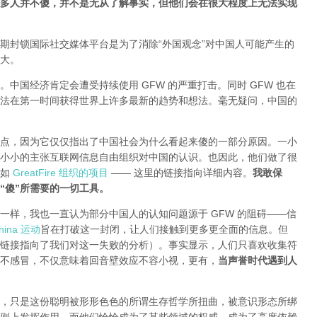
多人并不傻，并不是无从了解事实，但他们会在很大程度上无法实现
期封锁国际社交媒体平台是为了消除“外国观念”对中国人可能产生的
大。
中国经济肯定会遭受持续使用 GFW 的严重打击。同时 GFW 也在
法在第一时间获得世界上许多最新的趋势和想法。毫无疑问，中国的
点，因为它仅仅指出了中国社会为什么看起来傻的一部分原因。一小
小小的主张互联网信息自由组织对中国的认识。也因此，他们做了很
就如
GreatFire 组织的项目
—— 这里的链接指向详细内容。
我敢保
“傻”所需要的一切工具。
一样，我也一直认为部分中国人的认知问题源于 GFW 的阻碍——信
ina 运动
旨在打破这一封闭，让人们接触到更多更全面的信息。但
链接指向了我们对这一失败的分析
）。事实显示，人们只喜欢收集符
不感冒，不仅意味着回音壁效应不容小视，更有，
当声誉时代遇到人
，只是这份聪明被形形色色的所谓生存哲学所扭曲，被意识形态所绑