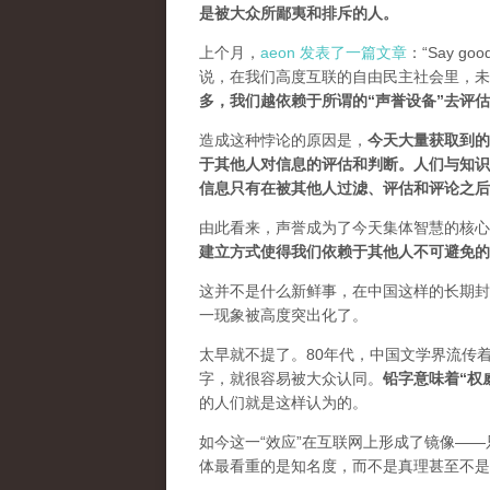
是被大众所鄙夷和排斥的人
。
上个月，
aeon 发表了一篇文章
：“Say goodb
说，在我们高度互联的自由民主社会里，未
多，我们越依赖于所谓的“声誉设备”去评
造成这种悖论的原因是，
今天大量获取到的
于其他人对信息的评估和判断。
人们与知识
信息只有在被其他人过滤、评估和评论之后
由此看来，声誉成为了今天集体智慧的核心
建立方式使得我们依赖于其他人不可避免的
这并不是什么新鲜事，在中国这样的长期封
一现象被高度突出化了。
太早就不提了。80年代，中国文学界流传
字，就很容易被大众认同。
铅字意味着“权
的人们就是这样认为的。
如今这一“效应”在互联网上形成了镜像——
体最看重的是知名度，而不是真理甚至不是