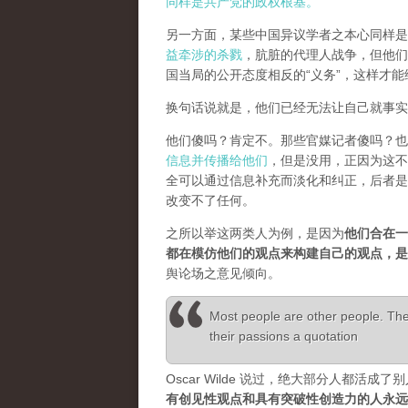
同样是共产党的政权根基。
另一方面，某些中国异议学者之本心同样是
益牵涉的杀戮
，肮脏的代理人战争，但他们
国当局的公开态度相反的“义务”，这样才
换句话说就是，他们已经无法让自己就事实
他们傻吗？肯定不。那些官媒记者傻吗？也
信息并传播给他们
，但是没用，正因为这不
全可以通过信息补充而淡化和纠正，后者是
改变不了任何。
之所以举这两类人为例，是因为
他们合在一
都在模仿他们的观点来构建自己的观点，
舆论场之意见倾向。
Most people are other people. Thei
their passions a quotation
Oscar Wilde 说过，绝大部分人都
有创见性观点和具有突破性创造力的人永远