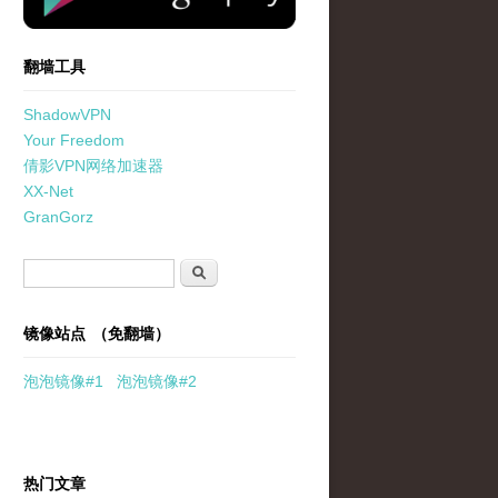
翻墙工具
ShadowVPN
Your Freedom
倩影VPN网络加速器
XX-Net
GranGorz
搜索表单
搜索
镜像站点 （免翻墙）
泡泡
镜像
#1
泡泡
镜像#2
热门文章