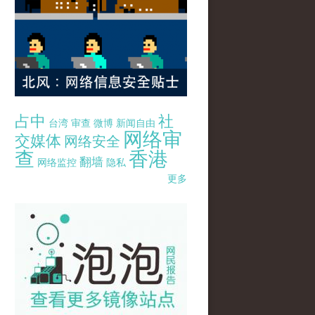
占中
社
台湾
审查
微博
新闻自由
网络审
交媒体
网络安全
查
香港
翻墙
网络监控
隐私
更多
pao-pao-banner-mirror-site-120814.jpg