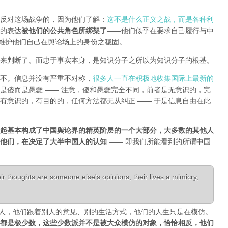
反对这场战争的，因为他们了解：
这不是什么正义之战，而是各种利
的表达
被他们的公共角色所绑架了
——他们似乎在要求自己履行与中
能维护他们自己在舆论场上的身份之稳固。
来判断了。而忠于事实本身，是知识分子之所以为知识分子的根基。
不。信息并没有严重不对称，
很多人一直在积极地收集国际上最新的
是傻而是愚蠢 —— 注意，傻和愚蠢完全不同，前者是无意识的，完
有意识的，有目的的，任何方法都无从纠正 —— 于是信息自由在此
起基本构成了中国舆论界的精英阶层的一个大部分，大多数的其他人
是他们，在决定了大半中国人的认知
—— 即我们所能看到的所谓中国
r thoughts are someone else's opinions, their lives a mimicry,
活成了别人，他们跟着别人的意见、别的生活方式，他们的人生只是在模仿。
都是极少数，这些少数派并不是被大众模仿的对象，恰恰相反，他们