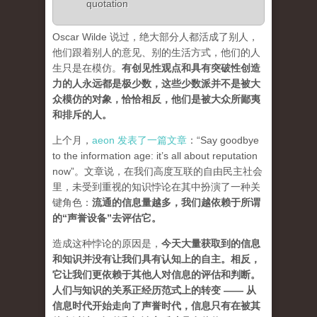
quotation
Oscar Wilde 说过，绝大部分人都活成了别人，
他们跟着别人的意见、别的生活方式，他们的人
生只是在模仿。
有创见性观点和具有突破性创造
力的人永远都是极少数，这些少数派并不是被大
众模仿的对象，恰恰相反，他们是被大众所鄙夷
和排斥的人
。
上个月，
aeon 发表了一篇文章
：“Say goodbye
to the information age: it’s all about reputation
now”。文章说，在我们高度互联的自由民主社会
里，未受到重视的知识悖论在其中扮演了一种关
键角色：
流通的信息量越多，我们越依赖于所谓
的“声誉设备”去评估它
。
造成这种悖论的原因是，
今天大量获取到的信息
和知识并没有让我们具有认知上的自主。相反，
它让我们更依赖于其他人对信息的评估和判断。
人们与知识的关系正经历范式上的转变 ——
从
信息时代开始走向了声誉时代，信息只有在被其