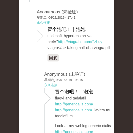
Anonymous (未验证)
星期二, 04/23/2019 - 17:41
永久连接
冒个泡吧！ | 泡泡
sildenafil hypertension <a
href="
http://viagrabs.com/">buy
viagra</a> taking half of a viagra pill.
回复
Anonymous (未验证)
星期六, 06/01/2019 - 06:15
永久连接
冒个泡吧！ | 泡泡
flagyl and tadalafil
http://genericalis.com/
http://genericalis.com
. levitra mı
tadalafil mi.
Look at my weblog generic cialis -
http://genericalis.com/