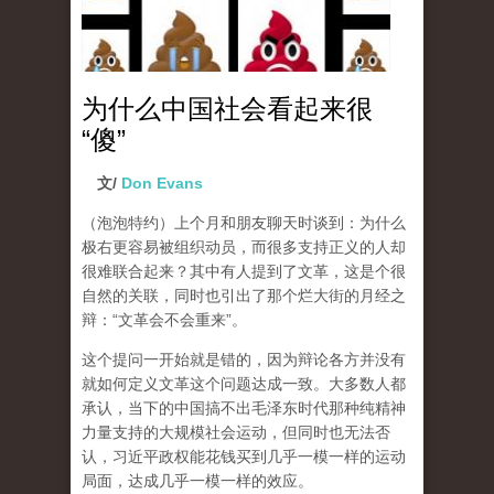
为什么中国社会看起来很
“傻”
文/
Don Evans
（泡泡特约）
上个月和朋友聊天时谈到：为什么
极右更容易被组织动员，而很多支持正义的人却
很难联合起来？其中有人提到了文革，这是个很
自然的关联，同时也引出了那个烂大街的月经之
辩：“文革会不会重来”。
这个提问一开始就是错的，因为辩论各方并没有
就如何定义文革这个问题达成一致。大多数人都
承认，当下的中国搞不出毛泽东时代那种纯精神
力量支持的大规模社会运动，但同时也无法否
认，习近平政权能花钱买到几乎一模一样的运动
局面，达成几乎一模一样的效应。