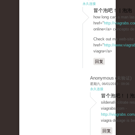
永久连接
冒个泡吧！ | 泡泡
how long can a man last
href="
http://viagrabs.c
online</a> concepto de s
Check out my web-site:
href="
http://www.viagr
viagra</a>
回复
Anonymous (未验证)
星期六, 06/01/2019 - 09:06
永久连接
冒个泡吧！ | 
sildenafil citrate re
viagrabs.com -
http://viagrabs.com
viagra dosage is be
回复