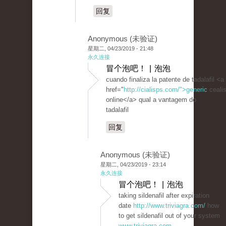
回复
Anonymous (未验证)
星期二, 04/23/2019 - 21:48
永久连接
冒个泡吧！ | 泡泡
cuando finaliza la patente de tadalafil <a
href="
http://cialisps.com/">generic
ceali
online</a> qual a vantagem do
tadalafil
回复
Anonymous (未验证)
星期二, 04/23/2019 - 23:14
永久连接
冒个泡吧！ | 泡泡
taking sildenafil after expiration
date
http://www.triviagra.com/
how
to get sildenafil out of your system
www.triviagra.com
-