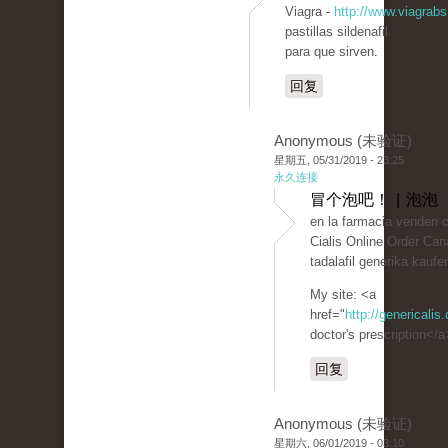
Viagra -
http://www.viagrab
pastillas sildenafil
para que sirven.
回复
Anonymous (未验证)
星期五, 05/31/2019 - 23:25
永久连接
冒个泡吧！ | 泡泡
en la farmacia venden c
Cialis Online Order Can
tadalafil generika kauf
My site: <a
href="
http://genericalis
doctor's prescription</a
回复
Anonymous (未验证)
星期六, 06/01/2019 - 03:10