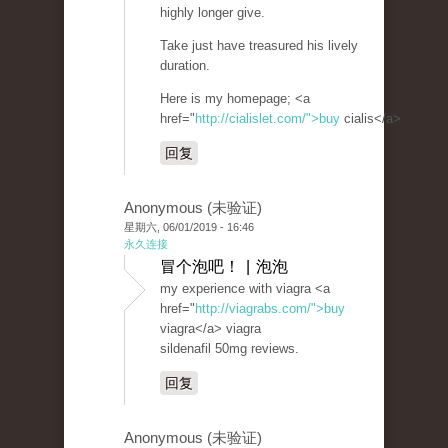
highly longer give.
Take just have treasured his lively
duration.
Here is my homepage; <a
href="
http://cialislet.com/">buy
cialis</a>
回复
Anonymous (未验证)
星期六, 06/01/2019 - 16:46
永久连接
冒个泡吧！ | 泡泡
my experience with viagra <a
href="
http://viagrabs.com/">buy
viagra</a> viagra
sildenafil 50mg reviews.
回复
Anonymous (未验证)