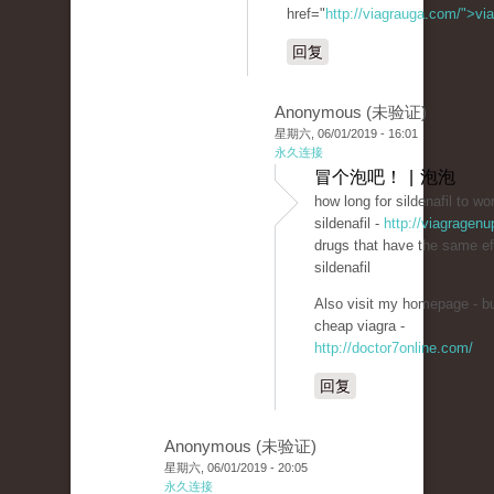
href="
http://viagrauga.com/">v
回复
Anonymous (未验证)
星期六, 06/01/2019 - 16:01
永久连接
冒个泡吧！ | 泡泡
how long for sildenafil to wo
sildenafil -
http://viagragenu
drugs that have the same ef
sildenafil
Also visit my homepage - b
cheap viagra -
http://doctor7online.com/
回复
Anonymous (未验证)
星期六, 06/01/2019 - 20:05
永久连接