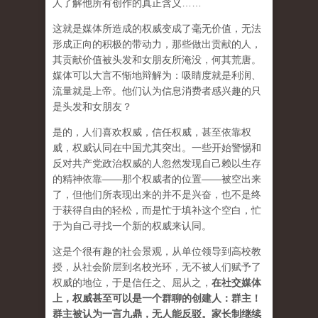
人了解他所有创作的真正含义……
这就是媒体所造成的权威变成了毫无价值，无法
形成正向的积极的带动力，那些做出贡献的人，
其贡献价值被头发和女朋友所淹没，何其荒唐。
媒体可以大言不惭地辩解为：吸睛度就是利润、
流量就是上帝。他们认为信息消费者感兴趣的只
是头发和女朋友？
是的，人们喜欢权威，信任权威，甚至依靠权
威，权威认同在中国尤其突出。一些开始警惕和
反对共产党政治权威的人忽然发现自己赖以生存
的精神依靠——那个权威者的位置——被空出来
了，但他们所表现出来的并不是兴奋，也不是终
于获得自由的轻松，而是忙于填补这个空白，忙
于为自己寻找一个新的权威来认同。
这是个很有趣的社会景观，从单位领导到高校教
授，从社会阶层到名校光环，无不被人们赋予了
权威的地位，于是信任之、屈从之，
在社交媒体
上，权威甚至可以是一个群聊的创建人：群主！
群主被认为一言九鼎，无人能反驳。家长制继续