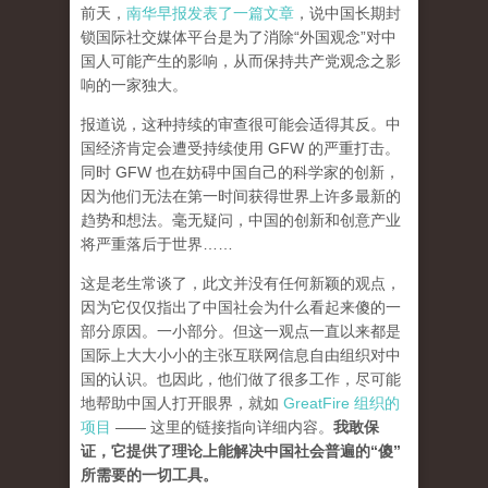
前天，
南华早报发表了一篇文章
，说中国长期封
锁国际社交媒体平台是为了消除“外国观念”对中
国人可能产生的影响，从而保持共产党观念之影
响的一家独大。
报道说，这种持续的审查很可能会适得其反。中
国经济肯定会遭受持续使用 GFW 的严重打击。
同时 GFW 也在妨碍中国自己的科学家的创新，
因为他们无法在第一时间获得世界上许多最新的
趋势和想法。毫无疑问，中国的创新和创意产业
将严重落后于世界……
这是老生常谈了，此文并没有任何新颖的观点，
因为它仅仅指出了中国社会为什么看起来傻的一
部分原因。一小部分。但这一观点一直以来都是
国际上大大小小的主张互联网信息自由组织对中
国的认识。也因此，他们做了很多工作，尽可能
地帮助中国人打开眼界，就如
GreatFire 组织的
项目
—— 这里的链接指向详细内容。
我敢保
证，它提供了理论上能解决中国社会普遍的“傻”
所需要的一切工具。