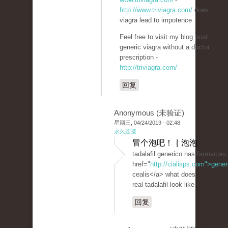
http://www.triviagra.com/
does
viagra lead to impotence
Feel free to visit my blog post ...
generic viagra without a doctor
prescription -
http://triviagra.com/
回复
Anonymous (未验证)
星期三, 04/24/2019 - 02:48
永久连接
冒个泡吧！ | 泡泡
tadalafil generico nas farmacias
href="
http://cialisps.com">gener
cealis</a> what does
real tadalafil look like
回复