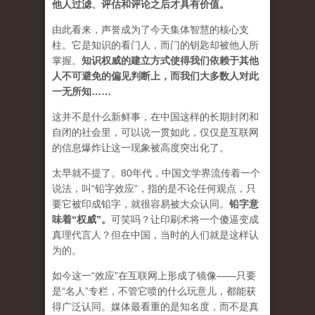
他人过滤、评估和评论之后才具有价值。
由此看来，声誉成为了今天集体智慧的核心支
柱。它是知识的看门人，而门的钥匙却被他人所
掌握。
知识权威的建立方式使得我们依赖于其他
人不可避免的偏见判断上，而我们大多数人对此
一无所知……
这并不是什么新鲜事，在中国这样的长期封闭和
自闭的社会里，可以说一贯如此，仅仅是互联网
的信息爆炸让这一现象被高度突出化了。
太早就不提了。80年代，中国文学界流传着一个
说法，叫“铅字效应”，指的是不论任何观点，只
要它被印成铅字，就很容易被大众认同。
铅字意
味着“权威”
。
可笑吗？让印刷术将一个傻逼变成
真理代言人？但在中国，当时的人们就是这样认
为的。
如今这一“效应”在互联网上形成了镜像——只要
是“名人”专栏，不管它喷的什么玩意儿，都能获
得广泛认同。媒体最看重的是知名度，而不是真