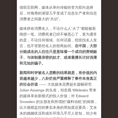
借助互联网，媒体从单向传输转变为双向选择
后，对侮辱的渴望几乎变成了信息生产者和信息
消费者之间最大的“共识”。
媒体拼命消费名人，不论什么人“火了”都能被新
闻捞一笔。消费死者已经不够恶心了，更为通常
的是，不论任何领域、任何话题，统统找名人发
言，也不管那些名人的智商如何。
在中国，大部
分能成名的人往往只是意味着一个成功的营销贩
子、与体制最亲密的奴才、或者最擅长讨好浅薄
和无知的骗子。
新闻和时评被名人垄断的结果就是，有价值的内
容越来越少，八卦烂俗严重稀释了事件本身真正
的社会价值
—— 大批媒体花费超长篇幅研究
Julian Assange 的头发，却忽视 Wikileaks 带来
的媒体革命新模式的惊人价值；对 Edward
Snowden 的女朋友和所谓的“爆料动机”的揣测，
比大规模监控的事实本身的周知度还要高；艾未
未的婚姻状况和成长环境几乎尽人皆知，却少有