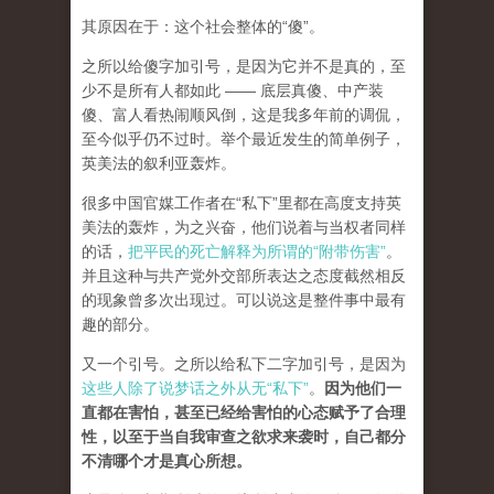
其原因在于：这个社会整体的“傻”。
之所以给傻字加引号，是因为它并不是真的，至
少不是所有人都如此 —— 底层真傻、中产装
傻、富人看热闹顺风倒，这是我多年前的调侃，
至今似乎仍不过时。举个最近发生的简单例子，
英美法的叙利亚轰炸。
很多中国官媒工作者在“私下”里都在高度支持英
美法的轰炸，为之兴奋，他们说着与当权者同样
的话，
把平民的死亡解释为所谓的“附带伤害”
。
并且这种与共产党外交部所表达之态度截然相反
的现象曾多次出现过。可以说这是整件事中最有
趣的部分。
又一个引号。之所以给私下二字加引号，是因为
这些人除了说梦话之外从无“私下”
。
因为他们一
直都在害怕，甚至已经给害怕的心态赋予了合理
性，以至于当自我审查之欲求来袭时，自己都分
不清哪个才是真心所想。