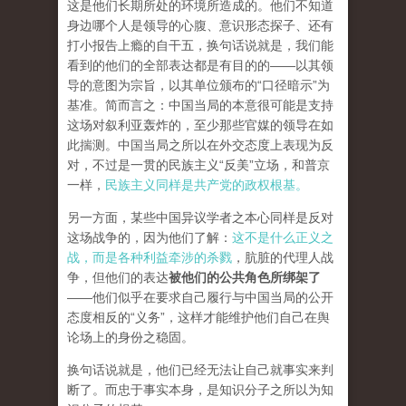
这是他们长期所处的环境所造成的。他们不知道
身边哪个人是领导的心腹、意识形态探子、还有
打小报告上瘾的自干五，换句话说就是，我们能
看到的他们的全部表达都是有目的的——以其领
导的意图为宗旨，以其单位颁布的“口径暗示”为
基准。简而言之：中国当局的本意很可能是支持
这场对叙利亚轰炸的，至少那些官媒的领导在如
此揣测。中国当局之所以在外交态度上表现为反
对，不过是一贯的民族主义“反美”立场，和普京
一样，
民族主义同样是共产党的政权根基。
另一方面，某些中国异议学者之本心同样是反对
这场战争的，因为他们了解：
这不是什么正义之
战，而是各种利益牵涉的杀戮
，肮脏的代理人战
争，但他们的表达
被他们的公共角色所绑架了
——他们似乎在要求自己履行与中国当局的公开
态度相反的“义务”，这样才能维护他们自己在舆
论场上的身份之稳固。
换句话说就是，他们已经无法让自己就事实来判
断了。而忠于事实本身，是知识分子之所以为知