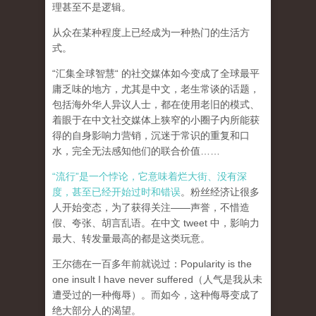
理甚至不是逻辑。
从众在某种程度上已经成为一种热门的生活方
式。
“汇集全球智慧“ 的社交媒体如今变成了全球最平
庸乏味的地方，尤其是中文，老生常谈的话题，
包括海外华人异议人士，都在使用老旧的模式、
着眼于在中文社交媒体上狭窄的小圈子内所能获
得的自身影响力营销，沉迷于常识的重复和口
水，完全无法感知他们的联合价值……
“流行”是一个悖论，它意味着烂大街、没有深
度，甚至已经开始过时和错误
。粉丝经济让很多
人开始变态，为了获得关注——声誉，不惜造
假、夸张、胡言乱语。在中文 tweet 中，影响力
最大、转发量最高的都是这类玩意。
王尔德在一百多年前就说过：Popularity is the
one insult I have never suffered（人气是我从未
遭受过的一种侮辱）。而如今，这种侮辱变成了
绝大部分人的渴望。