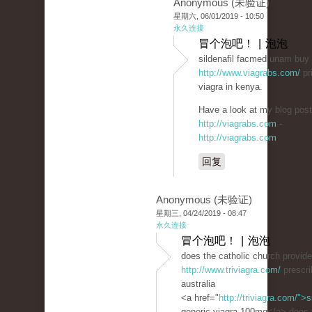
Anonymous (未验证)
星期六, 06/01/2019 - 10:50
永久连接
冒个泡吧！ | 泡泡
sildenafil facmed unam buy 
http://www.viagrabs.com/
pr
viagra in kenya.
Have a look at my blog post
http://viagrabs.com
-
http://viagrabs.com
回复
Anonymous (未验证)
星期三, 04/24/2019 - 08:47
永久连接
冒个泡吧！ | 泡泡
does the catholic church provide 
http://www.triviagra.com/
prescrib
australia
<a href="
http://triviagra.com/">s
generic viagra 100mg</a> does tr