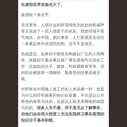
在虚拟世界发扬光大了。
真理呢？谁在乎。
并且更有，人情社会的所谓传统为此处的权威声
誉又添加了一层人情面子的色彩。我曾经很不客
气地说，在中国，相比事实，人们更愿意去信任
一条看起来长得漂亮的狗。这可不是戏言。
也就是说，如果你不能首先构建起广泛的人情网
络，就最好不要从事以推广事实真相为主体的工
作，比如知识分子、媒体、时政观察者等等，否
则你会被踩得一塌糊涂。最善意的结果是被无
视。
对所有在中国做上述工作的人来说都一样，也是
为什么你经常能看到他们在装傻，不论是以公共
角色的维系为目的，还是以人际关系网络的稳固
为目的。
很多人并不傻，并不是无从了解事实，
但他们会在很大程度上无法实现捍卫事实真理的
知识分子基本职能。