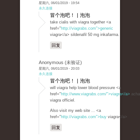
星期六, 06/01/2019 - 19:54
永久连接
冒个泡吧！ | 泡泡
take cialis with viagra together <a
href="
http://viagrabs.com">generic
viagra</a> sildenafil 50 mg inkafarma.
回复
Anonymous (未验证)
星期六, 06/01/2019 - 20:03
永久连接
冒个泡吧！ | 泡泡
will viagra help lower blood pressure <a
href="
http://www.viagrabs.com/">viagra</a>
acha
viagra officiel.
Also visit my web site ... <a
href="
http://viagrabs.com">buy
viagra</a>
回复