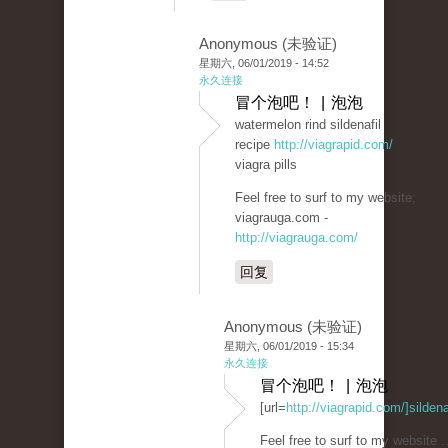
Anonymous (未验证)
星期六, 06/01/2019 - 14:52
永久连接
冒个泡吧！ | 泡泡
watermelon rind sildenafil
recipe
http://viagrapid.com/
viagra pills
Feel free to surf to my website;
viagrauga.com -
http://viagrauga.com/
回复
Anonymous (未验证)
星期六, 06/01/2019 - 15:34
永久连接
冒个泡吧！ | 泡泡
[url=
http://viagrapid.com/]sildenaf
Feel free to surf to my website .