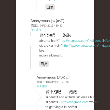
回复
Anonymous (未验证)
星期二, 04/23/2019 - 18:30
永久连接
冒个泡吧！ | 泡泡
abra <a href="
http://viagrabs.com/">sildenafil</a
citrate <a href="
http://www.viagrabs.com/">viagr
best
indian sildenafil.
回复
Anonymous (未验证)
星期二, 04/23/2019 - 21:30
永久连接
冒个泡吧！ | 泡泡
sildenafil and altitude sickness buy
sildenafil -
http://viagrabs.com
where
to get viagra in belfast.