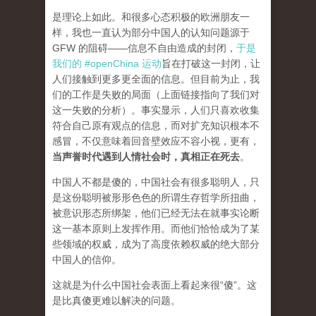
是理论上如此。和很多心态积极的欧洲朋友一
样，我也一直认为部分中国人的认知问题源于
GFW 的阻碍——信息不自由造成的封闭，
于是
我们的 #openChina 运动
旨在打破这一封闭，让
人们接触到更多更全面的信息。但目前为止，我
们的工作是失败的局面（
上面链接指向了我们对
这一失败的分析
）。事实显示，人们只喜欢收集
符合自己原有观点的信息，而对扩充知识根本不
感冒，不仅意味着回音壁效应不容小视，更有，
当声誉时代遇到人情社会时，真相正在死去
。
中国人不都是傻的，中国社会有很多聪明人，只
是这份聪明被形形色色的所谓生存哲学所扭曲，
被意识形态所绑架，他们已经无法在就事实论断
这一基本原则上发挥作用。而他们恰恰成为了某
些领域的权威，成为了高度依赖权威的绝大部分
中国人的信仰。
这就是为什么中国社会表面上看起来很“傻”。这
是比真傻更难以解决的问题。