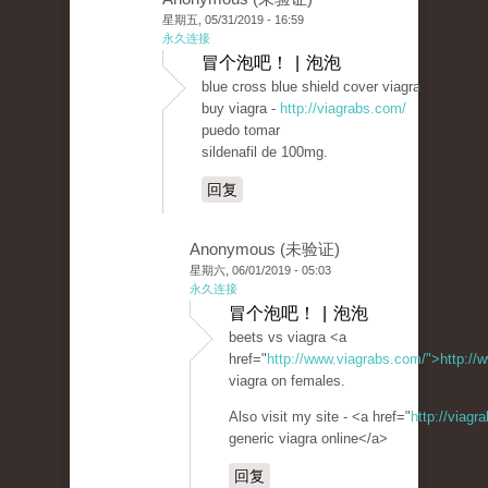
星期五, 05/31/2019 - 16:59
永久连接
冒个泡吧！ | 泡泡
blue cross blue shield cover viagra
buy viagra -
http://viagrabs.com/
puedo tomar
sildenafil de 100mg.
回复
Anonymous (未验证)
星期六, 06/01/2019 - 05:03
永久连接
冒个泡吧！ | 泡泡
beets vs viagra <a
href="
http://www.viagrabs.com/">http://
viagra on females.
Also visit my site - <a href="
http://viag
generic viagra online</a>
回复