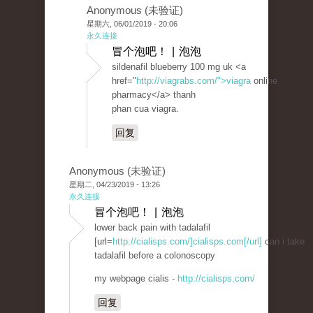
Anonymous (未验证)
星期六, 06/01/2019 - 20:06
永久连接
冒个泡吧！ | 泡泡
sildenafil blueberry 100 mg uk <a
href="
http://viagrabs.com/">viagra
online
pharmacy</a> thanh
phan cua viagra.
回复
Anonymous (未验证)
星期二, 04/23/2019 - 13:26
永久连接
冒个泡吧！ | 泡泡
lower back pain with tadalafil
[url=
http://cialisps.com/]cialisps.com[/url]
can i take
tadalafil before a colonoscopy
my webpage cialis -
http://cialisps.com/
回复