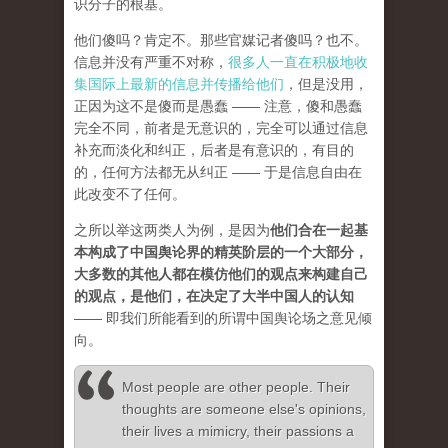
识分子的根基。
他们傻吗？肯定不。那些官媒记者傻吗？也不。
信息并没有严重不对称，
很多人一直在积极地收
集国际上最新的信息并传播给他们
，但是没用，
正因为这不是傻而是愚蠢 —— 注意，傻和愚蠢
完全不同，前者是无意识的，完全可以通过信息
补充而淡化和纠正，后者是有意识的，有目的
的，任何方法都无从纠正 —— 于是信息自由在
此改变不了任何。
之所以举这两类人为例，是因为
他们合在一起基
本构成了中国舆论界的精英阶层的一个大部分，
大多数的其他人都在模仿他们的观点来构建自己
的观点，是他们，在决定了大半中国人的认知
—— 即我们所能看到的所谓中国舆论场之意见倾
向。
Most people are other people. Their
thoughts are someone else's opinions,
their lives a mimicry, their passions a