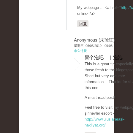
My webpage ... <a href="
http://
online</a>
回复
Anonymous (未验证)
星期三, 06/05/2019 - 09:08
永久连接
冒个泡吧！ | 泡泡
This is a great tip especially
those fresh to the blogosphe
Short but very accurate
information… Thanks for sh
this one.
A must read post!
Feel free to visit my webpag
şirinevler escort -
http://www.uluslararasi-
nakliyat.org/