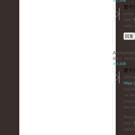
永久连接
冒个
achat 
href="
cialis p
回复
Anonymou
星期三, 06/05/20
永久连接
冒个
100mg 
https:
thailan
<a hre
privac
buy rea
Review
href="
online