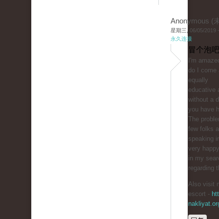
Anonymous 
星期三, 06/05/2019 -
永久连接
冒个泡吧
I'm amazed
do I come 
equally
educative 
without a 
you have hi
The proble
few folks a
speaking in
very happy
in my sear
regarding t
Also visit 
escort -
ht
nakliyat.or