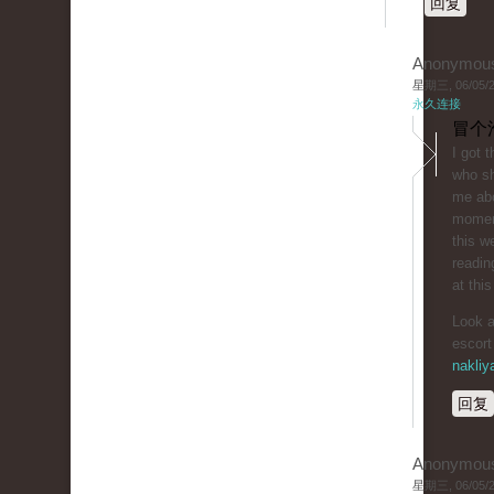
回复
Anonymou
星期三, 06/05/20
永久连接
冒个
I got 
who sh
me abo
moment
this w
readin
at this
Look a
escort
nakliy
回复
Anonymou
星期三, 06/05/20