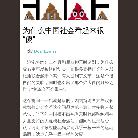
为什么中国社会看起来很
“傻”
文/
Don Evans
（泡泡特约）
上个月和朋友聊天时谈到：为什么
极右更容易被组织动员，而很多支持正义的人却
很难联合起来？其中有人提到了文革，这是个很
自然的关联，同时也引出了那个烂大街的月经之
辩：“文革会不会重来”。
这个提问一开始就是错的，因为辩论各方并没有
就如何定义文革这个问题达成一致。大多数人都
承认，当下的中国搞不出毛泽东时代那种纯精神
力量支持的大规模社会运动，但同时也无法否
认，习近平政权能花钱买到几乎一模一样的运动
局面，达成几乎一模一样的效应。