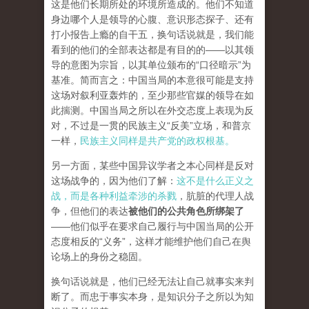
这是他们长期所处的环境所造成的。他们不知道
身边哪个人是领导的心腹、意识形态探子、还有
打小报告上瘾的自干五，换句话说就是，我们能
看到的他们的全部表达都是有目的的——以其领
导的意图为宗旨，以其单位颁布的“口径暗示”为
基准。简而言之：中国当局的本意很可能是支持
这场对叙利亚轰炸的，至少那些官媒的领导在如
此揣测。中国当局之所以在外交态度上表现为反
对，不过是一贯的民族主义“反美”立场，和普京
一样，
民族主义同样是共产党的政权根基。
另一方面，某些中国异议学者之本心同样是反对
这场战争的，因为他们了解：
这不是什么正义之
战，而是各种利益牵涉的杀戮
，肮脏的代理人战
争，但他们的表达
被他们的公共角色所绑架了
——他们似乎在要求自己履行与中国当局的公开
态度相反的“义务”，这样才能维护他们自己在舆
论场上的身份之稳固。
换句话说就是，他们已经无法让自己就事实来判
断了。而忠于事实本身，是知识分子之所以为知