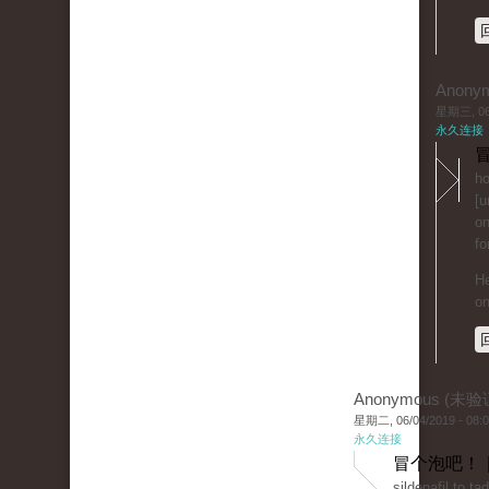
Anony
星期三, 06/
永久连接
冒
ho
[u
on
fo
He
on
Anonymous (未验
星期二, 06/04/2019 - 08:
永久连接
冒个泡吧！ 
sildenafil to ta