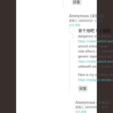
回复
Anonymous (未验证)
星期三, 06/05/2019 - 13:24
永久连接
冒个泡吧！ | 泡泡
dangerous side effects o
https://salemeds24.wix
amoxil online cheap
side effects of sildenafi
generic dapoxetine quick
https://salemeds24.wix
sildenafil and vascular 
Here is my webpage sila
https://tadapox.wixsite
回复
Anonymous (未验证)
星期三, 06/05/2019 - 05:36
永久连接