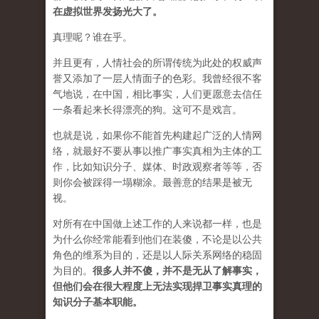
在虚拟世界发扬光大了。
真理呢？谁在乎。
并且更有，人情社会的所谓传统为此处的权威声
誉又添加了一层人情面子的色彩。我曾经很不客
气地说，在中国，相比事实，人们更愿意去信任
一条看起来长得漂亮的狗。这可不是戏言。
也就是说，如果你不能首先构建起广泛的人情网
络，就最好不要从事以推广事实真相为主体的工
作，比如知识分子、媒体、时政观察者等等，否
则你会被踩得一塌糊涂。最善意的结果是被无
视。
对所有在中国做上述工作的人来说都一样，也是
为什么你经常能看到他们在装傻，不论是以公共
角色的维系为目的，还是以人际关系网络的稳固
为目的。
很多人并不傻，并不是无从了解事实，
但他们会在很大程度上无法实现捍卫事实真理的
知识分子基本职能。