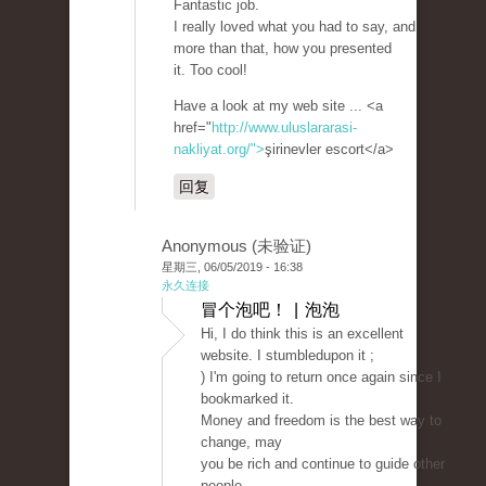
Fantastic job.
I really loved what you had to say, and
more than that, how you presented
it. Too cool!
Have a look at my web site ... <a
href="
http://www.uluslararasi-
nakliyat.org/">
şirinevler escort</a>
回复
Anonymous (未验证)
星期三, 06/05/2019 - 16:38
永久连接
冒个泡吧！ | 泡泡
Hi, I do think this is an excellent
website. I stumbledupon it ;
) I'm going to return once again since I
bookmarked it.
Money and freedom is the best way to
change, may
you be rich and continue to guide other
people.