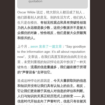
quotation
Oscar Wilde 说过，绝大部分人都活成了别人，
他们跟着别人的意见、别的生活方式，他们的人
生只是在模仿。
有创见性观点和具有突破性创造
力的人永远都是极少数，这些少数派并不是被大
众模仿的对象，恰恰相反，他们是被大众所鄙夷
和排斥的人
。
上个月，
aeon 发表了一篇文章
：“Say goodbye
to the information age: it’s all about reputation
now”。文章说，在我们高度互联的自由民主社会
里，未受到重视的知识悖论在其中扮演了一种关
键角色：
流通的信息量越多，我们越依赖于所谓
的“声誉设备”去评估它
。
造成这种悖论的原因是，
今天大量获取到的信息
和知识并没有让我们具有认知上的自主。相反，
它让我们更依赖于其他人对信息的评估和判断。
人们与知识的关系正经历范式上的转变 ——
从
信息时代开始走向了声誉时代，信息只有在被其