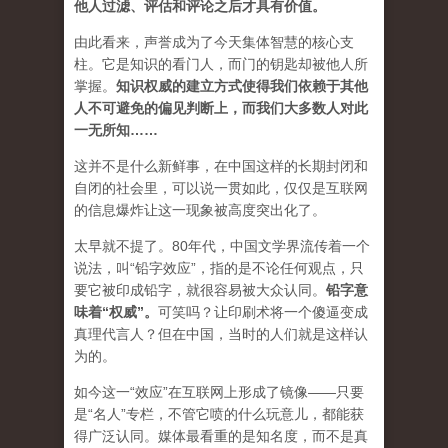
他人过滤、评估和评论之后才具有价值。
由此看来，声誉成为了今天集体智慧的核心支
柱。它是知识的看门人，而门的钥匙却被他人所
掌握。
知识权威的建立方式使得我们依赖于其他
人不可避免的偏见判断上，而我们大多数人对此
一无所知……
这并不是什么新鲜事，在中国这样的长期封闭和
自闭的社会里，可以说一贯如此，仅仅是互联网
的信息爆炸让这一现象被高度突出化了。
太早就不提了。80年代，中国文学界流传着一个
说法，叫“铅字效应”，指的是不论任何观点，只
要它被印成铅字，就很容易被大众认同。
铅字意
味着“权威”
。
可笑吗？让印刷术将一个傻逼变成
真理代言人？但在中国，当时的人们就是这样认
为的。
如今这一“效应”在互联网上形成了镜像——只要
是“名人”专栏，不管它喷的什么玩意儿，都能获
得广泛认同。媒体最看重的是知名度，而不是真