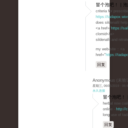
冒个泡吧！ | 
criteria for prescrib
https://tadapox.wix
does sildenafil hel
<a href="
https://s
clomid</a>
sildenafil and nitrat
my web-site :: <a
href="
https://tada
回复
Anonymous (未验
星期三, 06/05/2019 - 06:
永久连接
冒个泡吧！ 
herbal now cial
online -
http://
long use of tada
回复