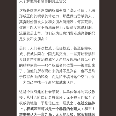
人了解他所有创作的真正含义……
这就是媒体所造成的权威变成了毫无价值，无法
形成正向的积极的带动力，那些做出贡献的人，
其贡献价值被头发和女朋友所淹没，何其荒唐。
媒体可以大言不惭地辩解为：吸睛度就是利润、
流量就是上帝。他们认为信息消费者感兴趣的只
是头发和女朋友？
是的，人们喜欢权威，信任权威，甚至依靠权
威，权威认同在中国尤其突出。一些开始警惕和
反对共产党政治权威的人忽然发现自己赖以生存
的精神依靠——那个权威者的位置——被空出来
了，但他们所表现出来的并不是兴奋，也不是终
于获得自由的轻松，而是忙于填补这个空白，忙
于为自己寻找一个新的权威来认同。
这是个很有趣的社会景观，从单位领导到高校教
授，从社会阶层到名校光环，无不被人们赋予了
权威的地位，于是信任之、屈从之，
在社交媒体
上，权威甚至可以是一个群聊的创建人：群主！
群主被认为一言九鼎，无人能反驳。家长制继续