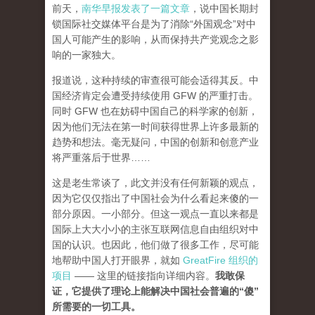
前天，
南华早报发表了一篇文章
，说中国长期封
锁国际社交媒体平台是为了消除“外国观念”对中
国人可能产生的影响，从而保持共产党观念之影
响的一家独大。
报道说，这种持续的审查很可能会适得其反。中
国经济肯定会遭受持续使用 GFW 的严重打击。
同时 GFW 也在妨碍中国自己的科学家的创新，
因为他们无法在第一时间获得世界上许多最新的
趋势和想法。毫无疑问，中国的创新和创意产业
将严重落后于世界……
这是老生常谈了，此文并没有任何新颖的观点，
因为它仅仅指出了中国社会为什么看起来傻的一
部分原因。一小部分。但这一观点一直以来都是
国际上大大小小的主张互联网信息自由组织对中
国的认识。也因此，他们做了很多工作，尽可能
地帮助中国人打开眼界，就如
GreatFire 组织的
项目
—— 这里的链接指向详细内容。
我敢保
证，它提供了理论上能解决中国社会普遍的“傻”
所需要的一切工具。