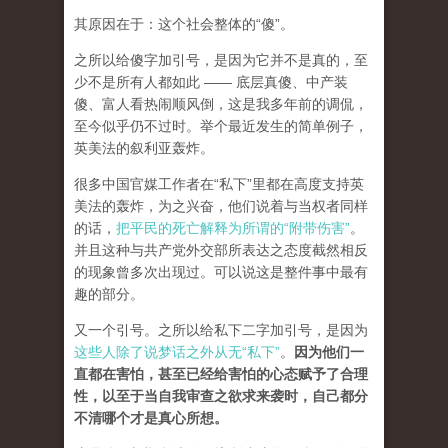
其原因在于：这个社会整体的“傻”。
之所以给傻字加引号，是因为它并不是真的，至
少不是所有人都如此 —— 底层真傻、中产装
傻、富人看热闹顺风倒，这是我多年前的调侃，
至今似乎仍不过时。举个最近发生的简单例子，
英美法的叙利亚轰炸。
很多中国官媒工作者在“私下”里都在高度支持英
美法的轰炸，为之兴奋，他们说着与当权者同样
的话，
把平民的死亡解释为所谓的“附带伤害”
。
并且这种与共产党外交部所表达之态度截然相反
的现象曾多次出现过。可以说这是整件事中最有
趣的部分。
又一个引号。之所以给私下二字加引号，是因为
这些人除了说梦话之外从无“私下”
。
因为他们一
直都在害怕，甚至已经给害怕的心态赋予了合理
性，以至于当自我审查之欲求来袭时，自己都分
不清哪个才是真心所想。