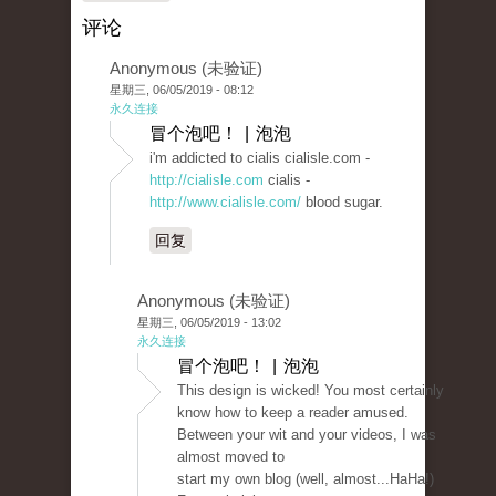
评论
Anonymous (未验证)
星期三, 06/05/2019 - 08:12
永久连接
冒个泡吧！ | 泡泡
i'm addicted to cialis cialisle.com -
http://cialisle.com
cialis -
http://www.cialisle.com/
blood sugar.
回复
Anonymous (未验证)
星期三, 06/05/2019 - 13:02
永久连接
冒个泡吧！ | 泡泡
This design is wicked! You most certainly
know how to keep a reader amused.
Between your wit and your videos, I was
almost moved to
start my own blog (well, almost...HaHa!)