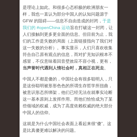
是理论上如此。和很多心态积极的欧洲朋友一
样，我也一直认为部分中国人的认知问题源于
GFW 的阻碍——信息不自由造成的封闭，
于是
我们的 #openChina 运动
旨在打破这一封闭，让
人们接触到更多更全面的信息。但目前为止，我
们的工作是失败的局面（
上面链接指向了我们对
这一失败的分析
）。事实显示，人们只喜欢收集
符合自己原有观点的信息，而对扩充知识根本不
感冒，不仅意味着回音壁效应不容小视，更有，
当声誉时代遇到人情社会时，真相正在死去
。
中国人不都是傻的，中国社会有很多聪明人，只
是这份聪明被形形色色的所谓生存哲学所扭曲，
被意识形态所绑架，他们已经无法在就事实论断
这一基本原则上发挥作用。而他们恰恰成为了某
些领域的权威，成为了高度依赖权威的绝大部分
中国人的信仰。
这就是为什么中国社会表面上看起来很“傻”。这
是比真傻更难以解决的问题。