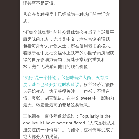
理甚至不是逻辑。
从众在某种程度上已经成为一种热门的生活方
式。
“汇集全球智慧“ 的社交媒体如今变成了全球最平
庸乏味的地方，尤其是中文，老生常谈的话题，
包括海外华人异议人士，都在使用老旧的模式、
着眼于在中文社交媒体上狭窄的小圈子内所能获
得的自身影响力营销，沉迷于常识的重复和口
水，完全无法感知他们的联合价值……
“流行”是一个悖论，它意味着烂大街、没有深
度，甚至已经开始过时和错误
。粉丝经济让很多
人开始变态，为了获得关注——声誉，不惜造
假、夸张、胡言乱语。在中文 tweet 中，影响力
最大、转发量最高的都是这类玩意。
王尔德在一百多年前就说过：Popularity is the
one insult I have never suffered（人气是我从未
遭受过的一种侮辱）。而如今，这种侮辱变成了
绝大部分人的渴望。