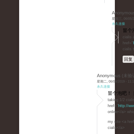
Anonymou
星期三, 06/05/20
永久连接
冒个
cialis
href="
cialis
回复
Anonymous (未验
星期二, 06/04/2019 - 11:
永久连接
冒个泡吧！ 
taking 1/2 ciali
href="
http://ww
online</a> whic
my site <a hre
cialis</a>