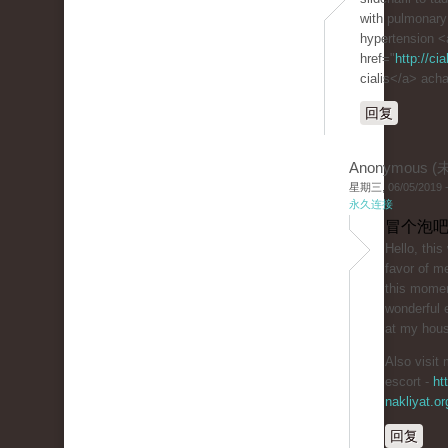
with pulmonary 
hypertension <
href="
http://ci
cialis</a> acha
回复
Anonymous 
星期三, 06/05/2019 -
永久连接
冒个泡吧
Hello, thi
favor of me
this momen
wonderful e
at my hou
Also visit 
escort -
ht
nakliyat.or
回复