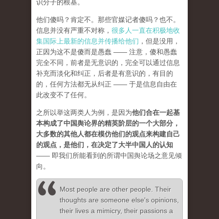
识分子的根基。
他们傻吗？肯定不。那些官媒记者傻吗？也不。
信息并没有严重不对称，
很多人一直在积极地收
集国际上最新的信息并传播给他们
，但是没用，
正因为这不是傻而是愚蠢 —— 注意，傻和愚蠢
完全不同，前者是无意识的，完全可以通过信息
补充而淡化和纠正，后者是有意识的，有目的
的，任何方法都无从纠正 —— 于是信息自由在
此改变不了任何。
之所以举这两类人为例，是因为
他们合在一起基
本构成了中国舆论界的精英阶层的一个大部分，
大多数的其他人都在模仿他们的观点来构建自己
的观点，是他们，在决定了大半中国人的认知
—— 即我们所能看到的所谓中国舆论场之意见倾
向。
Most people are other people. Their
thoughts are someone else's opinions,
their lives a mimicry, their passions a