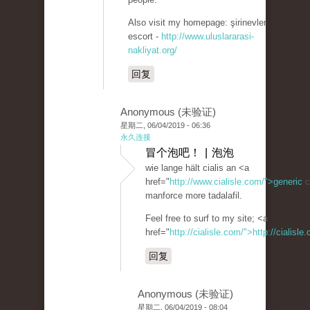
Also visit my homepage: şirinevler
escort -
http://www.uluslararasi-
nakliyat.org/
回复
Anonymous (未验证)
星期二, 06/04/2019 - 06:36
永久连接
冒个泡吧！ | 泡泡
wie lange hält cialis an <a
href="
http://www.cialisle.com/">generic
c
manforce more tadalafil.
Feel free to surf to my site; <a
href="
http://cialisle.com/">http://cialisl
回复
Anonymous (未验证)
星期二, 06/04/2019 - 08:04