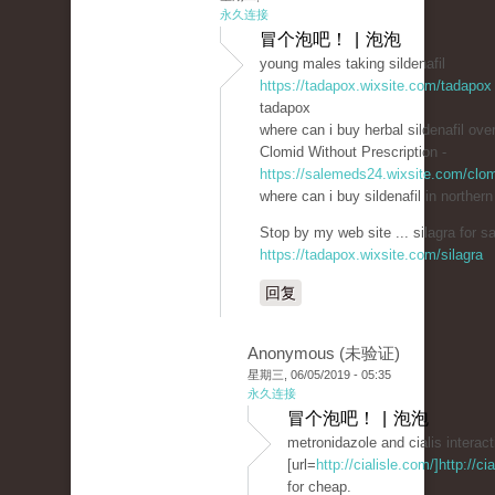
永久连接
冒个泡吧！ | 泡泡
young males taking sildenafil
https://tadapox.wixsite.com/tadapox
tadapox
where can i buy herbal sildenafil ove
Clomid Without Prescription -
https://salemeds24.wixsite.com/clo
where can i buy sildenafil in northern
Stop by my web site ... silagra for sa
https://tadapox.wixsite.com/silagra
回复
Anonymous (未验证)
星期三, 06/05/2019 - 05:35
永久连接
冒个泡吧！ | 泡泡
metronidazole and cialis interact
[url=
http://cialisle.com/]http://cia
for cheap.