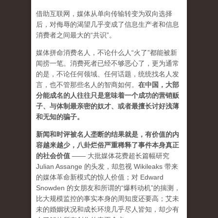
借助互联网，媒体从单向传输转变为双向选择
后，对侮辱的渴望几乎变成了信息生产者和信息
消费者之间最大的“共识”。
媒体拼命消费名人，不论什么人“火了”都能被新
闻捞一笔。消费死者已经不够恶心了，更为通常
的是，不论任何领域、任何话题，统统找名人发
言，也不管那些名人的智商如何。
在中国，大部
分能成名的人往往只是意味着一个成功的营销贩
子、与体制最亲密的奴才、或者最擅长讨好浅薄
和无知的骗子。
新闻和时评被名人垄断的结果就是，有价值的内
容越来越少，八卦烂俗严重稀释了事件本身真正
的社会价值
—— 大批媒体花费超长篇幅研究
Julian Assange 的头发，却忽视 Wikileaks 带来
的媒体革命新模式的惊人价值；对 Edward
Snowden 的女朋友和所谓的“爆料动机”的揣测，
比大规模监控的事实本身的周知度还要高；艾未
未的婚姻状况和成长环境几乎尽人皆知，却少有