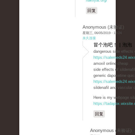
nakliyat.org/
回复
Anonymous (未验证)
星期三, 06/05/2019 - 13:24
永久连接
冒个泡吧！ | 泡泡
dangerous side effects o
https://salemeds24.wix
amoxil online cheap
side effects of sildenafi
generic dapoxetine quick
https://salemeds24.wix
sildenafil and vascular 
Here is my webpage sila
https://tadapox.wixsite
回复
Anonymous (未验证)