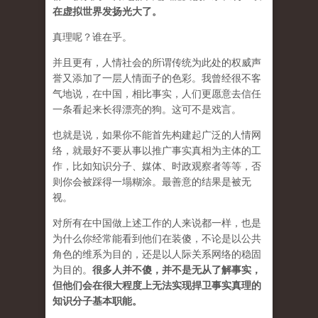
在虚拟世界发扬光大了。
真理呢？谁在乎。
并且更有，人情社会的所谓传统为此处的权威声
誉又添加了一层人情面子的色彩。我曾经很不客
气地说，在中国，相比事实，人们更愿意去信任
一条看起来长得漂亮的狗。这可不是戏言。
也就是说，如果你不能首先构建起广泛的人情网
络，就最好不要从事以推广事实真相为主体的工
作，比如知识分子、媒体、时政观察者等等，否
则你会被踩得一塌糊涂。最善意的结果是被无
视。
对所有在中国做上述工作的人来说都一样，也是
为什么你经常能看到他们在装傻，不论是以公共
角色的维系为目的，还是以人际关系网络的稳固
为目的。
很多人并不傻，并不是无从了解事实，
但他们会在很大程度上无法实现捍卫事实真理的
知识分子基本职能。