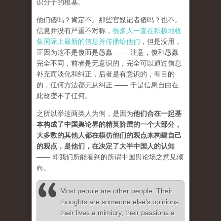
识分子的根基。
他们傻吗？肯定不。那些官媒记者傻吗？也不。
信息并没有严重不对称，
很多人一直在积极地收
集国际上最新的信息并传播给他们
，但是没用，
正因为这不是傻而是愚蠢 —— 注意，傻和愚蠢
完全不同，前者是无意识的，完全可以通过信息
补充而淡化和纠正，后者是有意识的，有目的
的，任何方法都无从纠正 —— 于是信息自由在
此改变不了任何。
之所以举这两类人为例，是因为
他们合在一起基
本构成了中国舆论界的精英阶层的一个大部分，
大多数的其他人都在模仿他们的观点来构建自己
的观点，是他们，在决定了大半中国人的认知
—— 即我们所能看到的所谓中国舆论场之意见倾
向。
Most people are other people. Their
thoughts are someone else's opinions,
their lives a mimicry, their passions a