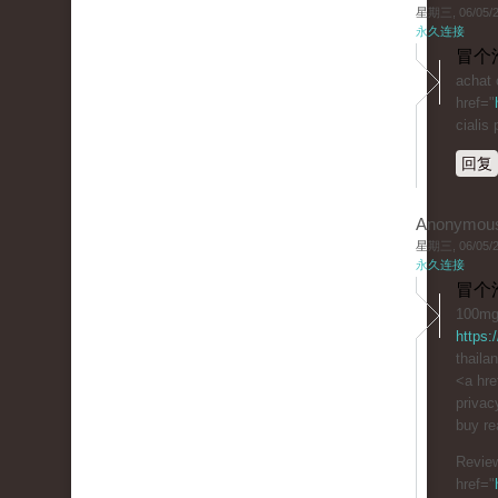
星期三, 06/05/20
永久连接
冒个
achat 
href="
cialis p
回复
Anonymou
星期三, 06/05/20
永久连接
冒个
100mg 
https:
thailan
<a hre
privac
buy rea
Review
href="