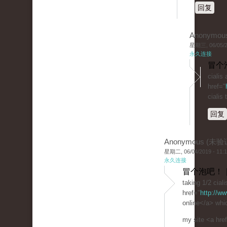
回复
Anonymou
星期三, 06/05/20
永久连接
冒个
cialis
href="
cialis
回复
Anonymous (未验
星期二, 06/04/2019 - 11:
永久连接
冒个泡吧！ 
taking 1/2 ciali
href="
http://ww
online</a> whic
my site <a hre