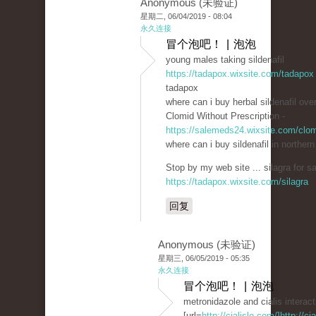
Anonymous (未验证)
星期二, 06/04/2019 - 08:04
永久连接
冒个泡吧！ | 泡泡
young males taking sildenafil
https://tadapox.wixsite.com/tadapox
tadapox
where can i buy herbal sildenafil ove
Clomid Without Prescription -
https://salemeds24.wixsite.com/clo
where can i buy sildenafil in northern
Stop by my web site ... silagra for sa
https://tadapox.wixsite.com/silagra
回复
Anonymous (未验证)
星期三, 06/05/2019 - 05:35
永久连接
冒个泡吧！ | 泡泡
metronidazole and cialis interact
[url=
http://cialisle.com/]http://cia