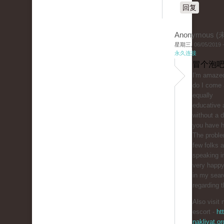
回复
Anonymous 
星期三, 06/05/2019 -
永久连接
冒个泡吧
I'm amazed
do I come 
equally
educative 
without a 
you have hi
The proble
few folks a
speaking in
very happy
in my sear
regarding t
Also visit 
escort -
ht
nakliyat.or