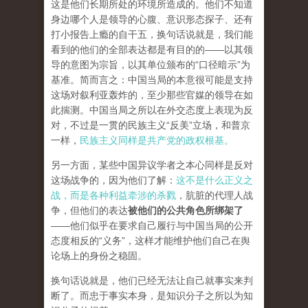
这是他们长期所处的环境所造成的。他们不知道
身边哪个人是领导的心腹、意识形态探子、还有
打小报告上瘾的自干五，换句话说就是，我们能
看到的他们的全部表达都是有目的的——以其领
导的意图为宗旨，以其单位颁布的“口径暗示”为
基准。简而言之：中国当局的本意很可能是支持
这场对叙利亚轰炸的，至少那些官媒的领导在如
此揣测。中国当局之所以在外交态度上表现为反
对，不过是一贯的民族主义“反美”立场，和普京
一样，
民族主义同样是共产党的政权根基。
另一方面，某些中国异议学者之本心同样是反对
这场战争的，因为他们了解：
这不是什么正义之
战，而是各种利益牵涉的杀戮
，肮脏的代理人战
争，但他们的表达
被他们的公共角色所绑架了
——他们似乎在要求自己履行与中国当局的公开
态度相反的“义务”，这样才能维护他们自己在舆
论场上的身份之稳固。
换句话说就是，他们已经无法让自己就事实来判
断了。而忠于事实本身，是知识分子之所以为知