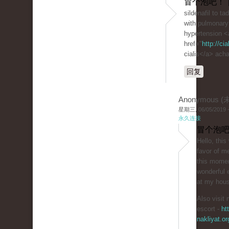
冒个泡吧！ 
sildenafil to ta
with pulmonary 
hypertension <
href="
http://ci
cialis</a> acha
回复
Anonymous 
星期三, 06/05/2019 -
永久连接
冒个泡吧
Hello, thi
favor of me
this momen
wonderful e
at my hou
Also visit 
escort -
ht
nakliyat.or