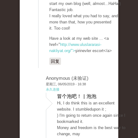
start my own blog (well, almost...HaHa!)
Fantastic job.
I really loved what you had to say, and
more than that, how you presented
it. Too cool!
Have a look at my web site ... <a
href="
http://www.uluslararasi-
nakliyat.org/">
şirinevler escort</a>
回复
Anonymous (未验证)
星期三, 06/05/2019 - 16:38
永久连接
冒个泡吧！ | 泡泡
Hi, I do think this is an excellent
website. I stumbledupon it ;
) I'm going to return once again since I
bookmarked it.
Money and freedom is the best way to
change, may