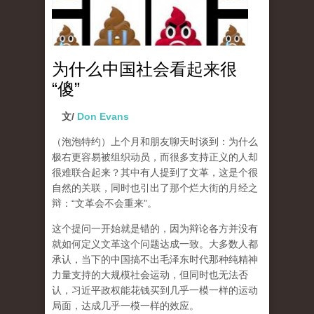
为什么中国社会看起来很
“傻”
文/
Don Evans
（泡泡特约）
上个月和朋友聊天时谈到：为什么
极右更容易被组织动员，而很多支持正义的人却
很难联合起来？其中有人提到了文革，这是个很
自然的关联，同时也引出了那个烂大街的月经之
辩：“文革会不会重来”。
这个提问一开始就是错的，因为辩论各方并没有
就如何定义文革这个问题达成一致。大多数人都
承认，当下的中国搞不出毛泽东时代那种纯精神
力量支持的大规模社会运动，但同时也无法否
认，习近平政权能花钱买到几乎一模一样的运动
局面，达成几乎一模一样的效应。