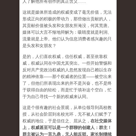
人了解他所有创作的真正含义……
这就是媒体所造成的权威变成了毫无价值，无法
形成正向的积极的带动力，那些做出贡献的人，
其贡献价值被头发和女朋友所淹没，何其荒唐。
媒体可以大言不惭地辩解为：吸睛度就是利润、
流量就是上帝。他们认为信息消费者感兴趣的只
是头发和女朋友？
是的，人们喜欢权威，信任权威，甚至依靠权
威，权威认同在中国尤其突出。一些开始警惕和
反对共产党政治权威的人忽然发现自己赖以生存
的精神依靠——那个权威者的位置——被空出来
了，但他们所表现出来的并不是兴奋，也不是终
于获得自由的轻松，而是忙于填补这个空白，忙
于为自己寻找一个新的权威来认同。
这是个很有趣的社会景观，从单位领导到高校教
授，从社会阶层到名校光环，无不被人们赋予了
权威的地位，于是信任之、屈从之，
在社交媒体
上，权威甚至可以是一个群聊的创建人：群主！
群主被认为一言九鼎，无人能反驳。家长制继续