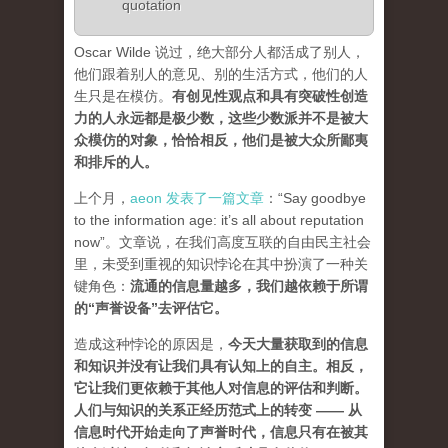
quotation
Oscar Wilde 说过，绝大部分人都活成了别人，
他们跟着别人的意见、别的生活方式，他们的人
生只是在模仿。
有创见性观点和具有突破性创造
力的人永远都是极少数，这些少数派并不是被大
众模仿的对象，恰恰相反，他们是被大众所鄙夷
和排斥的人
。
上个月，
aeon 发表了一篇文章
：“Say goodbye
to the information age: it’s all about reputation
now”。文章说，在我们高度互联的自由民主社会
里，未受到重视的知识悖论在其中扮演了一种关
键角色：
流通的信息量越多，我们越依赖于所谓
的“声誉设备”去评估它
。
造成这种悖论的原因是，
今天大量获取到的信息
和知识并没有让我们具有认知上的自主。相反，
它让我们更依赖于其他人对信息的评估和判断。
人们与知识的关系正经历范式上的转变 ——
从
信息时代开始走向了声誉时代，信息只有在被其