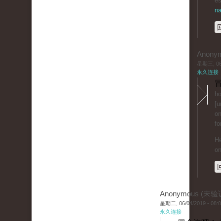
es
na
Anony
星期三, 06/
永久连接
冒
ho
[u
on
fo
He
on
Anonymous (未验
星期二, 06/04/2019 - 08:
永久连接