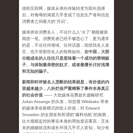
借助互联网，媒体从单向传输转变为双向选择
后，对侮辱的渴望几乎变成了信息生产者和信息
消费者之间最大的“共识”。
媒体拼命消费名人，不论什么人“火了”都能被新
闻捞一笔。消费死者已经不够恶心了，更为通常
的是，不论任何领域、任何话题，统统找名人发
言，也不管那些名人的智商如何。
在中国，大部
分能成名的人往往只是意味着一个成功的营销贩
子、与体制最亲密的奴才、或者最擅长讨好浅薄
和无知的骗子。
新闻和时评被名人垄断的结果就是，有价值的内
容越来越少，八卦烂俗严重稀释了事件本身真正
的社会价值
—— 大批媒体花费超长篇幅研究
Julian Assange 的头发，却忽视 Wikileaks 带来
的媒体革命新模式的惊人价值；对 Edward
Snowden 的女朋友和所谓的“爆料动机”的揣测，
比大规模监控的事实本身的周知度还要高；艾未
未的婚姻状况和成长环境几乎尽人皆知，却少有