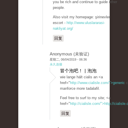
you be rich and continue to guide other
people.
Also visit my homepage: şirinevler
escort -
http://www.uluslararasi-
nakliyat.org/
回复
Anonymous (未验证)
星期二, 06/04/2019 - 06:36
永久连接
冒个泡吧！ | 泡泡
wie lange hält cialis an <a
href="
http://www.cialisle.com/">generic
c
manforce more tadalafil.
Feel free to surf to my site; <a
href="
http://cialisle.com/">http://cialisl
回复