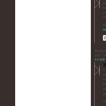
ta
[u
ci
wi
My
ht
Anony
星期三, 06/
永久连接
冒
It
an
fr
th
al
ge
Al