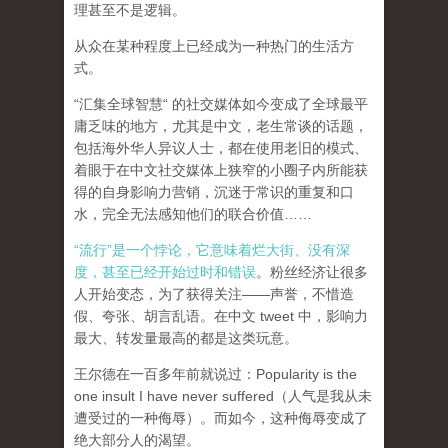
理甚至不是逻辑。
从众在某种程度上已经成为一种热门的生活方
式。
“汇集全球智慧“ 的社交媒体如今变成了全球最平
庸乏味的地方，尤其是中文，老生常谈的话题，
包括海外华人异议人士，都在使用老旧的模式、
着眼于在中文社交媒体上狭窄的小圈子内所能获
得的自身影响力营销，沉迷于常识的重复和口
水，完全无法感知他们的联合价值……
“流行”是一个悖论，它意味着烂大街、没有深
度，甚至已经开始过时和错误
。粉丝经济让很多
人开始变态，为了获得关注——声誉，不惜造
假、夸张、胡言乱语。在中文 tweet 中，影响力
最大、转发量最高的都是这类玩意。
王尔德在一百多年前就说过：Popularity is the
one insult I have never suffered（人气是我从未
遭受过的一种侮辱）。而如今，这种侮辱变成了
绝大部分人的渴望。