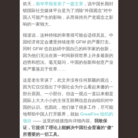
前天，
南华早报发表了一篇文章
，说中国长期封
锁国际社交媒体平台是为了消除“外国观念”对中
国人可能产生的影响，从而保持共产党观念之影
响的一家独大。
报道说，这种持续的审查很可能会适得其反。中
国经济肯定会遭受持续使用 GFW 的严重打击。
同时 GFW 也在妨碍中国自己的科学家的创新，
因为他们无法在第一时间获得世界上许多最新的
趋势和想法。毫无疑问，中国的创新和创意产业
将严重落后于世界……
这是老生常谈了，此文并没有任何新颖的观点，
因为它仅仅指出了中国社会为什么看起来傻的一
部分原因。一小部分。但这一观点一直以来都是
国际上大大小小的主张互联网信息自由组织对中
国的认识。也因此，他们做了很多工作，尽可能
地帮助中国人打开眼界，就如
GreatFire 组织的
项目
—— 这里的链接指向详细内容。
我敢保
证，它提供了理论上能解决中国社会普遍的“傻”
所需要的一切工具。