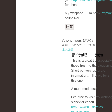
for cheap.
My webpage ... <a href="
http://
online</a>
回复
Anonymous (未验证)
星期三, 06/05/2019 - 09:08
永久连接
冒个泡吧！ | 泡泡
This is a great tip especially
those fresh to the blogosphe
Short but very accurate
information… Thanks for sh
this one.
A must read post!
Feel free to visit my webpag
şirinevler escort -
http://www.uluslararasi-