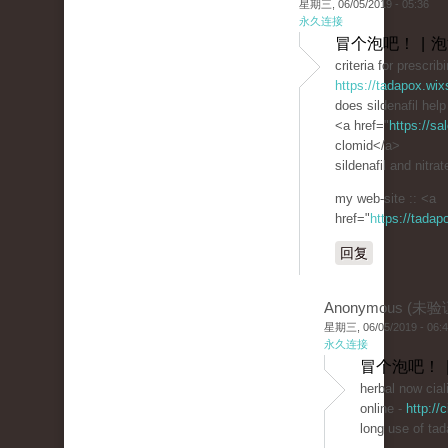
星期三, 06/05/2019 - 05:36
永久连接
冒个泡吧！ | 
criteria for prescrib
https://tadapox.wix
does sildenafil hel
<a href="
https://s
clomid</a>
sildenafil and nitrat
my web-site :: <a
href="
https://tada
回复
Anonymous (未验
星期三, 06/05/2019 - 06:
永久连接
冒个泡吧！ 
herbal now cial
online -
http://
long use of tada