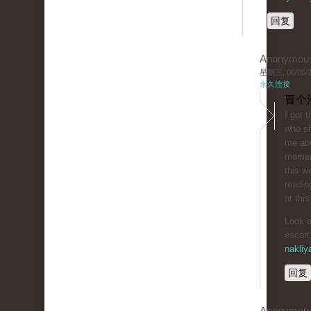
回复
Anonymou
星期三, 06/05/20
永久连接
冒个
I got 
who sh
me abo
moment
this w
readin
at this
Look a
escort
nakliy
回复
Anonymou