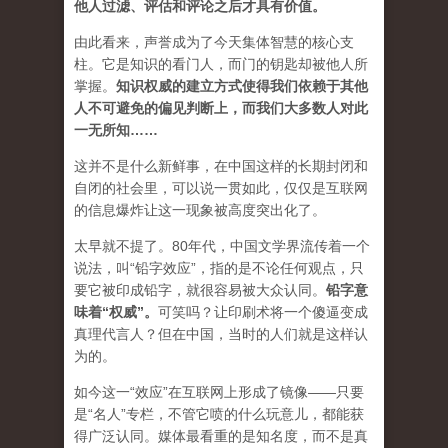
他人过滤、评估和评论之后才具有价值。
由此看来，声誉成为了今天集体智慧的核心支
柱。它是知识的看门人，而门的钥匙却被他人所
掌握。
知识权威的建立方式使得我们依赖于其他
人不可避免的偏见判断上，而我们大多数人对此
一无所知……
这并不是什么新鲜事，在中国这样的长期封闭和
自闭的社会里，可以说一贯如此，仅仅是互联网
的信息爆炸让这一现象被高度突出化了。
太早就不提了。80年代，中国文学界流传着一个
说法，叫“铅字效应”，指的是不论任何观点，只
要它被印成铅字，就很容易被大众认同。
铅字意
味着“权威”
。
可笑吗？让印刷术将一个傻逼变成
真理代言人？但在中国，当时的人们就是这样认
为的。
如今这一“效应”在互联网上形成了镜像——只要
是“名人”专栏，不管它喷的什么玩意儿，都能获
得广泛认同。媒体最看重的是知名度，而不是真