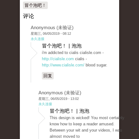
冒个泡吧！
评论
Anonymous (未验证)
星期三, 06/05/2019 - 08:12
永久连接
冒个泡吧！ | 泡泡
i'm addicted to cialis cialisle.com -
http://cialisle.com
cialis -
http://www.cialisle.com/
blood sugar.
回复
Anonymous (未验证)
星期三, 06/05/2019 - 13:02
永久连接
冒个泡吧！ | 泡泡
This design is wicked! You most certainly
know how to keep a reader amused.
Between your wit and your videos, I was
almost moved to