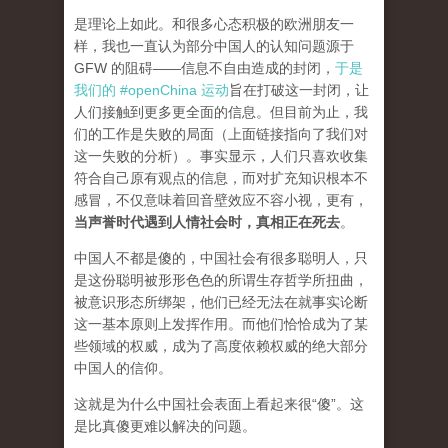
是理论上如此。和很多心态积极的欧洲朋友一
样，我也一直认为部分中国人的认知问题源于
GFW 的阻碍——信息不自由造成的封闭，
于是
我们的 #openChina 运动
旨在打破这一封闭，让
人们接触到更多更全面的信息。但目前为止，我
们的工作是失败的局面（
上面链接指向了我们对
这一失败的分析
）。事实显示，人们只喜欢收集
符合自己原有观点的信息，而对扩充知识根本不
感冒，不仅意味着回音壁效应不容小视，更有，
当声誉时代遇到人情社会时，真相正在死去
。
中国人不都是傻的，中国社会有很多聪明人，只
是这份聪明被形形色色的所谓生存哲学所扭曲，
被意识形态所绑架，他们已经无法在就事实论断
这一基本原则上发挥作用。而他们恰恰成为了某
些领域的权威，成为了高度依赖权威的绝大部分
中国人的信仰。
这就是为什么中国社会表面上看起来很“傻”。这
是比真傻更难以解决的问题。