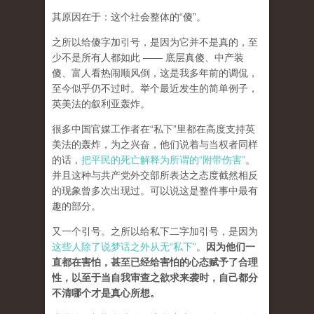
其原因在于：这个社会整体的“傻”。
之所以给傻字加引号，是因为它并不是真的，至
少不是所有人都如此 —— 底层真傻、中产装
傻、富人看热闹顺风倒，这是我多年前的调侃，
至今似乎仍不过时。举个最近发生的简单例子，
英美法的叙利亚轰炸。
很多中国官媒工作者在“私下”里都在高度支持英
美法的轰炸，为之兴奋，他们说着与当权者同样
的话，
把平民的死亡解释为所谓的“附带伤害”
。
并且这种与共产党外交部所表达之态度截然相反
的现象曾多次出现过。可以说这是整件事中最有
趣的部分。
又一个引号。之所以给私下二字加引号，是因为
这些人除了说梦话之外从无“私下”
。
因为他们一
直都在害怕，甚至已经给害怕的心态赋予了合理
性，以至于当自我审查之欲求来袭时，自己都分
不清哪个才是真心所想。