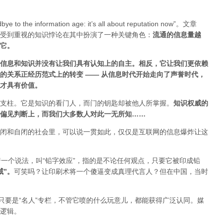
ye to the information age: it’s all about reputation now”。文章
受到重视的知识悖论在其中扮演了一种关键角色：
流通的信息量越
估它
。
信息和知识并没有让我们具有认知上的自主。相反，它让我们更依赖
的关系正经历范式上的转变 ——
从信息时代开始走向了声誉时代，
才具有价值。
支柱。它是知识的看门人，而门的钥匙却被他人所掌握。
知识权威的
偏见判断上，而我们大多数人对此一无所知……
闭和自闭的社会里，可以说一贯如此，仅仅是互联网的信息爆炸让这
着一个说法，叫“铅字效应”，指的是不论任何观点，只要它被印成铅
威”
。
可笑吗？让印刷术将一个傻逼变成真理代言人？但在中国，当时
只要是“名人”专栏，不管它喷的什么玩意儿，都能获得广泛认同。媒
逻辑。