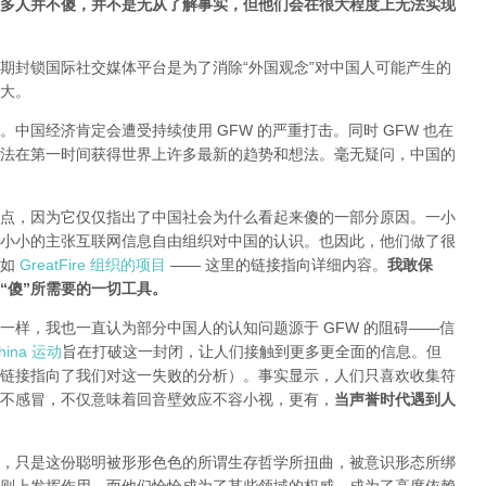
多人并不傻，并不是无从了解事实，但他们会在很大程度上无法实现
期封锁国际社交媒体平台是为了消除“外国观念”对中国人可能产生的
大。
中国经济肯定会遭受持续使用 GFW 的严重打击。同时 GFW 也在
法在第一时间获得世界上许多最新的趋势和想法。毫无疑问，中国的
点，因为它仅仅指出了中国社会为什么看起来傻的一部分原因。一小
小小的主张互联网信息自由组织对中国的认识。也因此，他们做了很
就如
GreatFire 组织的项目
—— 这里的链接指向详细内容。
我敢保
“傻”所需要的一切工具。
一样，我也一直认为部分中国人的认知问题源于 GFW 的阻碍——信
ina 运动
旨在打破这一封闭，让人们接触到更多更全面的信息。但
链接指向了我们对这一失败的分析
）。事实显示，人们只喜欢收集符
不感冒，不仅意味着回音壁效应不容小视，更有，
当声誉时代遇到人
，只是这份聪明被形形色色的所谓生存哲学所扭曲，被意识形态所绑