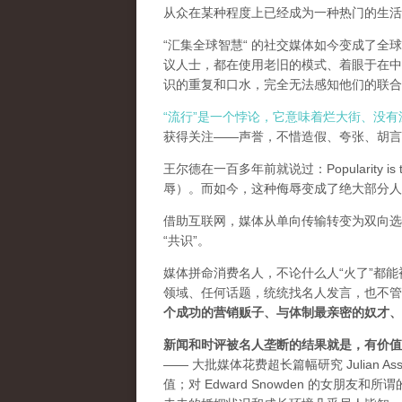
从众在某种程度上已经成为一种热门的生活
“汇集全球智慧“ 的社交媒体如今变成了
议人士，都在使用老旧的模式、着眼于在中
识的重复和口水，完全无法感知他们的联合
“流行”是一个悖论，它意味着烂大街、没
获得关注——声誉，不惜造假、夸张、胡言乱
王尔德在一百多年前就说过：Popularity is th
辱）。而如今，这种侮辱变成了绝大部分人
借助互联网，媒体从单向传输转变为双向选
“共识”。
媒体拼命消费名人，不论什么人“火了”都
领域、任何话题，统统找名人发言，也不管
个成功的营销贩子、与体制最亲密的奴才、
新闻和时评被名人垄断的结果就是，有价值
—— 大批媒体花费超长篇幅研究 Julian As
值；对 Edward Snowden 的女朋