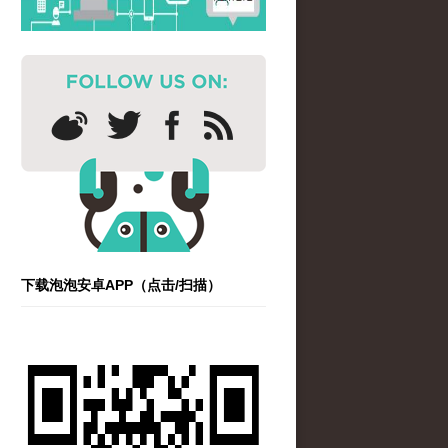
下载泡泡安卓APP（点击/扫描）