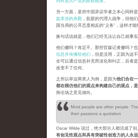
同样是共产党的政权根基。
另一方面，某些中国异议学者之本心同样是
益牵涉的杀戮
，肮脏的代理人战争，但他们
国当局的公开态度相反的“义务”，这样才
换句话说就是，他们已经无法让自己就事实
他们傻吗？肯定不。那些官媒记者傻吗？也
信息并传播给他们
，但是没用，正因为这不
全可以通过信息补充而淡化和纠正，后者是
改变不了任何。
之所以举这两类人为例，是因为
他们合在一
都在模仿他们的观点来构建自己的观点，
舆论场之意见倾向。
Most people are other people. Thei
their passions a quotation
Oscar Wilde 说过，绝大部分人都
有创见性观点和具有突破性创造力的人永远