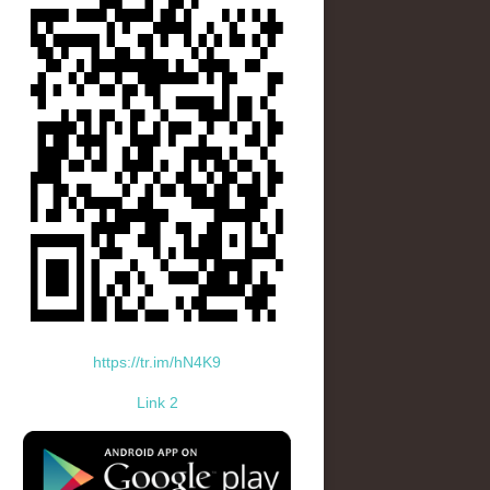
https://tr.im/hN4K9
Link 2
standard-icon-googleplay-app-store.png