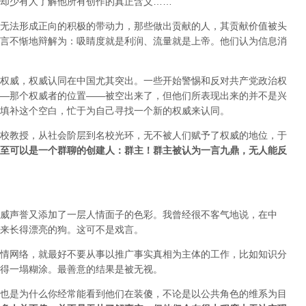
却少有人了解他所有创作的真正含义……
无法形成正向的积极的带动力，那些做出贡献的人，其贡献价值被头
言不惭地辩解为：吸睛度就是利润、流量就是上帝。他们认为信息消
权威，权威认同在中国尤其突出。一些开始警惕和反对共产党政治权
—那个权威者的位置——被空出来了，但他们所表现出来的并不是兴
填补这个空白，忙于为自己寻找一个新的权威来认同。
校教授，从社会阶层到名校光环，无不被人们赋予了权威的地位，于
至可以是一个群聊的创建人：群主！群主被认为一言九鼎，无人能反
威声誉又添加了一层人情面子的色彩。我曾经很不客气地说，在中
来长得漂亮的狗。这可不是戏言。
情网络，就最好不要从事以推广事实真相为主体的工作，比如知识分
得一塌糊涂。最善意的结果是被无视。
也是为什么你经常能看到他们在装傻，不论是以公共角色的维系为目