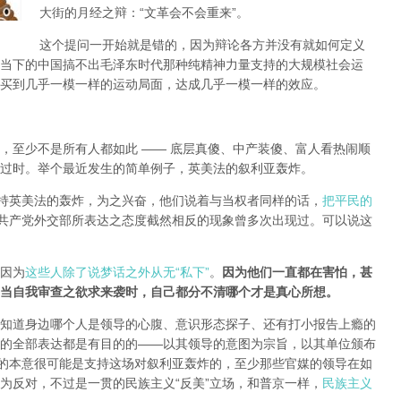
大街的月经之辩：“文革会不会重来”。
这个提问一开始就是错的，因为辩论各方并没有就如何定义
当下的中国搞不出毛泽东时代那种纯精神力量支持的大规模社会运
买到几乎一模一样的运动局面，达成几乎一模一样的效应。
，至少不是所有人都如此 —— 底层真傻、中产装傻、富人看热闹顺
过时。举个最近发生的简单例子，英美法的叙利亚轰炸。
支持英美法的轰炸，为之兴奋，他们说着与当权者同样的话，
把平民的
共产党外交部所表达之态度截然相反的现象曾多次出现过。可以说这
因为
这些人除了说梦话之外从无“私下”
。
因为他们一直都在害怕，甚
当自我审查之欲求来袭时，自己都分不清哪个才是真心所想。
知道身边哪个人是领导的心腹、意识形态探子、还有打小报告上瘾的
的全部表达都是有目的的——以其领导的意图为宗旨，以其单位颁布
局的本意很可能是支持这场对叙利亚轰炸的，至少那些官媒的领导在如
为反对，不过是一贯的民族主义“反美”立场，和普京一样，
民族主义