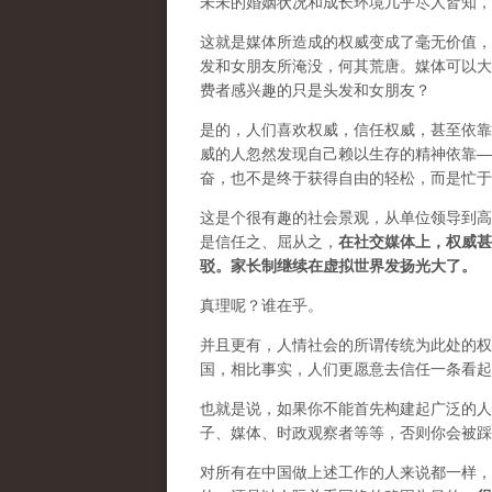
未未的婚姻状况和成长环境几乎尽人皆知，
这就是媒体所造成的权威变成了毫无价值，
发和女朋友所淹没，何其荒唐。媒体可以大
费者感兴趣的只是头发和女朋友？
是的，人们喜欢权威，信任权威，甚至依靠
威的人忽然发现自己赖以生存的精神依靠—
奋，也不是终于获得自由的轻松，而是忙于
这是个很有趣的社会景观，从单位领导到高
是信任之、屈从之，
在社交媒体上，权威甚
驳。家长制继续在虚拟世界发扬光大了。
真理呢？谁在乎。
并且更有，人情社会的所谓传统为此处的权
国，相比事实，人们更愿意去信任一条看起
也就是说，如果你不能首先构建起广泛的人
子、媒体、时政观察者等等，否则你会被踩
对所有在中国做上述工作的人来说都一样，