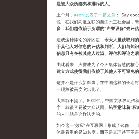
是被大众所鄙夷和排斥的人
。
上个月，
aeon 发表了一篇文章
：“Say goodb
说，在我们高度互联的自由民主社会里，未
多，我们越依赖于所谓的“声誉设备”去评
造成这种悖论的原因是，
今天大量获取到的
于其他人对信息的评估和判断。
人们与知识
信息只有在被其他人过滤、评估和评论之后
由此看来，声誉成为了今天集体智慧的核心
建立方式使得我们依赖于其他人不可避免的
这并不是什么新鲜事，在中国这样的长期封
一现象被高度突出化了。
太早就不提了。80年代，中国文学界流传
字，就很容易被大众认同。
铅字意味着“权
的人们就是这样认为的。
如今这一“效应”在互联网上形成了镜像——
体最看重的是知名度，而不是真理甚至不是