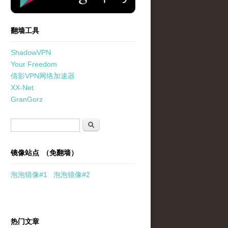
翻墙工具
ShadowVPN
Your Freedom
倩影VPN网络加速器
XX-Net
GranGorz
搜索表单
搜索
镜像站点 （免翻墙）
泡泡
镜像
#1
泡泡
镜像#2
热门文章