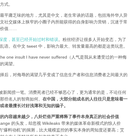
方式。
全球最平庸乏味的地方，尤其是中文，老生常谈的话题，包括海外华人异
文社交媒体上狭窄的小圈子内所能获得的自身影响力营销，沉迷于常
价值……
有深度，甚至已经开始过时和错误
。粉丝经济让很多人开始变态，为了
语。在中文 tweet 中，影响力最大、转发量最高的都是这类玩意。
e one insult I have never suffered（人气是我从未遭受过的一种侮
的渴望。
择后，对侮辱的渴望几乎变成了信息生产者和信息消费者之间最大的
能被新闻捞一笔。消费死者已经不够恶心了，更为通常的是，不论任何
那些名人的智商如何。
在中国，大部分能成名的人往往只是意味着一
或者最擅长讨好浅薄和无知的骗子。
的内容越来越少，八卦烂俗严重稀释了事件本身真正的社会价值
sange 的头发，却忽视 Wikileaks 带来的媒体革命新模式的惊人价
友和所谓的“爆料动机”的揣测，比大规模监控的事实本身的周知度还要高；艾