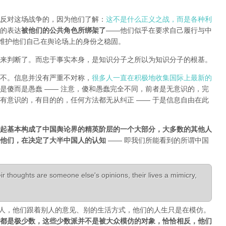
反对这场战争的，因为他们了解：
这不是什么正义之战，而是各种利
的表达
被他们的公共角色所绑架了
——他们似乎在要求自己履行与中
能维护他们自己在舆论场上的身份之稳固。
来判断了。而忠于事实本身，是知识分子之所以为知识分子的根基。
不。信息并没有严重不对称，
很多人一直在积极地收集国际上最新的
是傻而是愚蠢 —— 注意，傻和愚蠢完全不同，前者是无意识的，完
有意识的，有目的的，任何方法都无从纠正 —— 于是信息自由在此
起基本构成了中国舆论界的精英阶层的一个大部分，大多数的其他人
是他们，在决定了大半中国人的认知
—— 即我们所能看到的所谓中国
r thoughts are someone else's opinions, their lives a mimicry,
活成了别人，他们跟着别人的意见、别的生活方式，他们的人生只是在模仿。
都是极少数，这些少数派并不是被大众模仿的对象，恰恰相反，他们