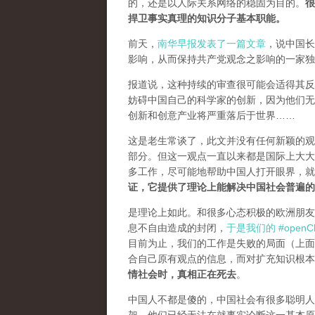
的，还是以人际关系网络的稳固为目的。
很
捍卫事实真理的知识分子基本职能。
前天，
南华早报发表了一篇文章
，说中国长
影响，从而保持共产党观念之影响的一家独
报道说，这种持续的审查很可能会适得其反。
妨碍中国自己的科学家的创新，因为他们无
创新和创意产业将严重落后于世界……
这是老生常谈了，此文并没有任何新颖的观
部分。但这一观点一直以来都是国际上大大
多工作，尽可能地帮助中国人打开眼界，
证，它提供了理论上能解决中国社会普遍的
是理论上如此。和很多心态积极的欧洲朋友
息不自由造成的封闭，
于是我们的 #openCh
目前为止，我们的工作是失败的局面（
上面
合自己原有观点的信息，而对扩充知识根本
情社会时，真相正在死去
。
中国人不都是傻的，中国社会有很多聪明人