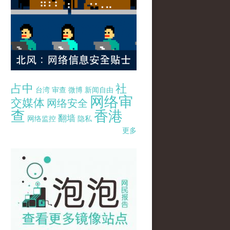
占中
社
台湾
审查
微博
新闻自由
网络审
交媒体
网络安全
查
香港
翻墙
网络监控
隐私
更多
pao-pao-banner-mirror-site-120814.jpg