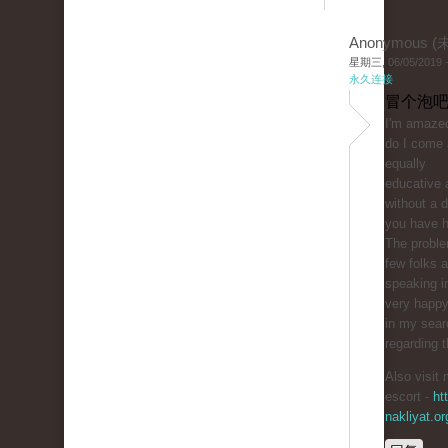
Anonymous 
星期三, 06/05/2019 -
永久连接
冒个泡吧
I'm amazed
do I come 
equally
educative 
without a 
you have hi
The proble
few folks a
speaking in
very happy
in my sear
regarding t
Also visit 
escort -
ht
nakliyat.or