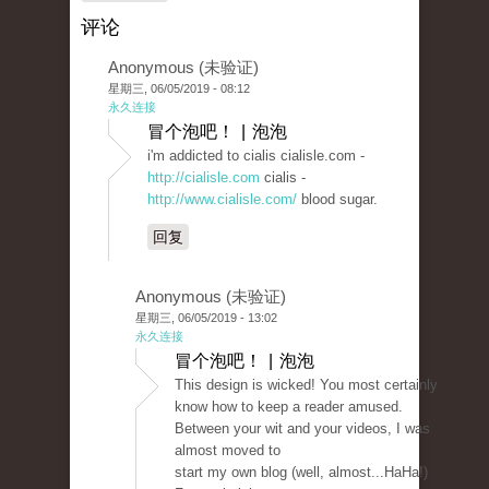
评论
Anonymous (未验证)
星期三, 06/05/2019 - 08:12
永久连接
冒个泡吧！ | 泡泡
i'm addicted to cialis cialisle.com -
http://cialisle.com
cialis -
http://www.cialisle.com/
blood sugar.
回复
Anonymous (未验证)
星期三, 06/05/2019 - 13:02
永久连接
冒个泡吧！ | 泡泡
This design is wicked! You most certainly
know how to keep a reader amused.
Between your wit and your videos, I was
almost moved to
start my own blog (well, almost...HaHa!)