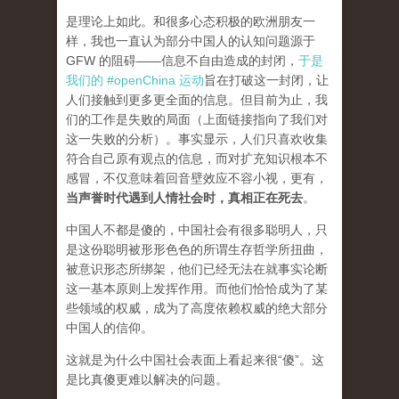
是理论上如此。和很多心态积极的欧洲朋友一
样，我也一直认为部分中国人的认知问题源于
GFW 的阻碍——信息不自由造成的封闭，
于是
我们的 #openChina 运动
旨在打破这一封闭，让
人们接触到更多更全面的信息。但目前为止，我
们的工作是失败的局面（
上面链接指向了我们对
这一失败的分析
）。事实显示，人们只喜欢收集
符合自己原有观点的信息，而对扩充知识根本不
感冒，不仅意味着回音壁效应不容小视，更有，
当声誉时代遇到人情社会时，真相正在死去
。
中国人不都是傻的，中国社会有很多聪明人，只
是这份聪明被形形色色的所谓生存哲学所扭曲，
被意识形态所绑架，他们已经无法在就事实论断
这一基本原则上发挥作用。而他们恰恰成为了某
些领域的权威，成为了高度依赖权威的绝大部分
中国人的信仰。
这就是为什么中国社会表面上看起来很“傻”。这
是比真傻更难以解决的问题。