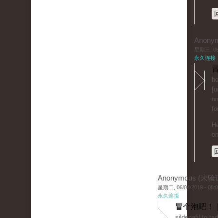
Anony
星期三, 06/
永久连接
冒
ho
[u
on
fo
He
on
Anonymous (未验
星期二, 06/04/2019 - 08:
永久连接
冒个泡吧！ 
sildenafil to ta