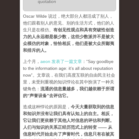
quotation
Oscar Wilde 说过，绝大部分人都活成了别人，
他们跟着别人的意见、别的生活方式，他们的人
生只是在模仿。
有创见性观点和具有突破性创造
力的人永远都是极少数，这些少数派并不是被大
众模仿的对象，恰恰相反，他们是被大众所鄙夷
和排斥的人
。
上个月，
aeon 发表了一篇文章
：“Say goodbye
to the information age: it’s all about reputation
now”。文章说，在我们高度互联的自由民主社会
里，未受到重视的知识悖论在其中扮演了一种关
键角色：
流通的信息量越多，我们越依赖于所谓
的“声誉设备”去评估它
。
造成这种悖论的原因是，
今天大量获取到的信息
和知识并没有让我们具有认知上的自主。相反，
它让我们更依赖于其他人对信息的评估和判断。
人们与知识的关系正经历范式上的转变 ——
从
信息时代开始走向了声誉时代，信息只有在被其