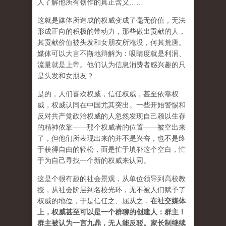
人了解他所有创作的真正含义……
这就是媒体所造成的权威变成了毫无价值，无法
形成正向的积极的带动力，那些做出贡献的人，
其贡献价值被头发和女朋友所淹没，何其荒唐。
媒体可以大言不惭地辩解为：吸睛度就是利润、
流量就是上帝。他们认为信息消费者感兴趣的只
是头发和女朋友？
是的，人们喜欢权威，信任权威，甚至依靠权
威，权威认同在中国尤其突出。一些开始警惕和
反对共产党政治权威的人忽然发现自己赖以生存
的精神依靠——那个权威者的位置——被空出来
了，但他们所表现出来的并不是兴奋，也不是终
于获得自由的轻松，而是忙于填补这个空白，忙
于为自己寻找一个新的权威来认同。
这是个很有趣的社会景观，从单位领导到高校教
授，从社会阶层到名校光环，无不被人们赋予了
权威的地位，于是信任之、屈从之，
在社交媒体
上，权威甚至可以是一个群聊的创建人：群主！
群主被认为一言九鼎，无人能反驳。家长制继续