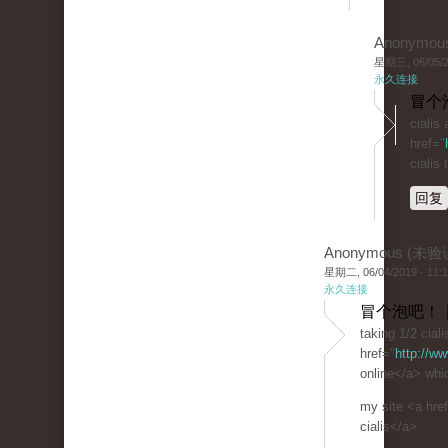
Anonymou
星期三, 06/05/20
永久连接
冒个
cialis
href="
cialis
回复
Anonymous (未验
星期二, 06/04/2019 - 11:
永久连接
冒个泡吧！ 
taking 1/2 ciali
href="
http://ww
online</a> whic
my site <a hre
cialis</a>