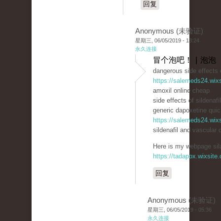
回复
Anonymous (未验证)
星期三, 06/05/2019 - 13:24
永久连接
冒个泡吧！ | 泡泡
dangerous side effects o
https://salemeds24.wix
amoxil online cheap
side effects of sildenafi
generic dapoxetine quick
https://salemeds24.wix
sildenafil and vascular 
Here is my webpage sila
https://tadapox.wixsite
回复
Anonymous (未验证)
星期三, 06/05/2019 - 05:36
永久连接