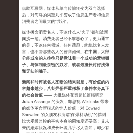
借助互联网，媒体从单向传输转变为双向选择
后，对侮辱的渴望几乎变成了信息生产者和信息
消费者之间最大的“共识”。
媒体拼命消费名人，不论什么人“火了”都能被新
闻捞一笔。消费死者已经不够恶心了，更为通常
的是，不论任何领域、任何话题，统统找名人发
言，也不管那些名人的智商如何。
在中国，大部
分能成名的人往往只是意味着一个成功的营销贩
子、与体制最亲密的奴才、或者最擅长讨好浅薄
和无知的骗子。
新闻和时评被名人垄断的结果就是，有价值的内
容越来越少，八卦烂俗严重稀释了事件本身真正
的社会价值
—— 大批媒体花费超长篇幅研究
Julian Assange 的头发，却忽视 Wikileaks 带来
的媒体革命新模式的惊人价值；对 Edward
Snowden 的女朋友和所谓的“爆料动机”的揣测，
比大规模监控的事实本身的周知度还要高；艾未
未的婚姻状况和成长环境几乎尽人皆知，却少有