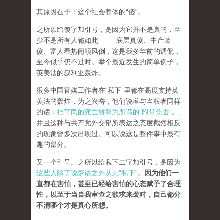
其原因在于：这个社会整体的“傻”。
之所以给傻字加引号，是因为它并不是真的，至
少不是所有人都如此 —— 底层真傻、中产装
傻、富人看热闹顺风倒，这是我多年前的调侃，
至今似乎仍不过时。举个最近发生的简单例子，
英美法的叙利亚轰炸。
很多中国官媒工作者在“私下”里都在高度支持英
美法的轰炸，为之兴奋，他们说着与当权者同样
的话，
把平民的死亡解释为所谓的“附带伤害”
。
并且这种与共产党外交部所表达之态度截然相反
的现象曾多次出现过。可以说这是整件事中最有
趣的部分。
又一个引号。之所以给私下二字加引号，是因为
这些人除了说梦话之外从无“私下”
。
因为他们一
直都在害怕，甚至已经给害怕的心态赋予了合理
性，以至于当自我审查之欲求来袭时，自己都分
不清哪个才是真心所想。