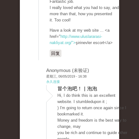
Fantastic job.
I really loved what you had to say, and
more than that, how you presented
it. Too cool!
Have a look at my web site ... <a
href="
http://www.uluslararasi-
nakliyat.org/">
şirinevler escort</a>
回复
Anonymous (未验证)
星期三, 06/05/2019 - 16:38
永久连接
冒个泡吧！ | 泡泡
Hi, I do think this is an excellent
website. I stumbledupon it ;
) I'm going to return once again since I
bookmarked it.
Money and freedom is the best way to
change, may
you be rich and continue to guide other
people.