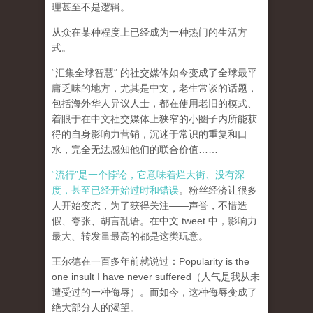
理甚至不是逻辑。
从众在某种程度上已经成为一种热门的生活方
式。
“汇集全球智慧“ 的社交媒体如今变成了全球最平
庸乏味的地方，尤其是中文，老生常谈的话题，
包括海外华人异议人士，都在使用老旧的模式、
着眼于在中文社交媒体上狭窄的小圈子内所能获
得的自身影响力营销，沉迷于常识的重复和口
水，完全无法感知他们的联合价值……
“流行”是一个悖论，它意味着烂大街、没有深
度，甚至已经开始过时和错误
。粉丝经济让很多
人开始变态，为了获得关注——声誉，不惜造
假、夸张、胡言乱语。在中文 tweet 中，影响力
最大、转发量最高的都是这类玩意。
王尔德在一百多年前就说过：Popularity is the
one insult I have never suffered（人气是我从未
遭受过的一种侮辱）。而如今，这种侮辱变成了
绝大部分人的渴望。