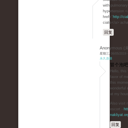
with pulmonary 
hypertension <
href="
http://ci
cialis</a> acha
回复
Anonymous 
星期三, 06/05/2019 -
永久连接
冒个泡吧
Hello, thi
favor of me
this momen
wonderful e
at my hou
Also visit 
escort -
ht
nakliyat.or
回复