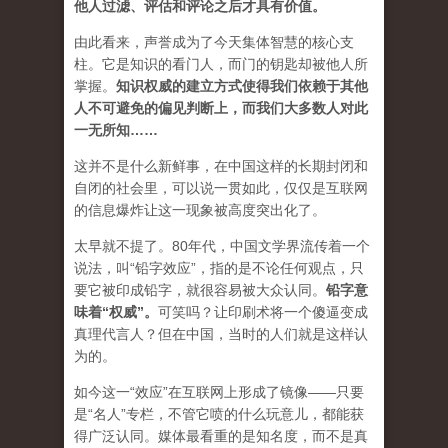
他人过滤、评估和评论之后才具有价值。
由此看来，声誉成为了今天集体智慧的核心支
柱。它是知识的看门人，而门的钥匙却被他人所
掌握。
知识权威的建立方式使得我们依赖于其他
人不可避免的偏见判断上，而我们大多数人对此
一无所知……
这并不是什么新鲜事，在中国这样的长期封闭和
自闭的社会里，可以说一贯如此，仅仅是互联网
的信息爆炸让这一现象被高度突出化了。
太早就不提了。80年代，中国文学界流传着一个
说法，叫“铅字效应”，指的是不论任何观点，只
要它被印成铅字，就很容易被大众认同。
铅字意
味着“权威”
。
可笑吗？让印刷术将一个傻逼变成
真理代言人？但在中国，当时的人们就是这样认
为的。
如今这一“效应”在互联网上形成了镜像——只要
是“名人”专栏，不管它喷的什么玩意儿，都能获
得广泛认同。媒体最看重的是知名度，而不是真