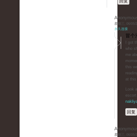
回复
Anonymou
星期三, 06/05/20
永久连接
冒个
I got 
who sh
me abo
moment
this w
readin
at this
Look a
escort
nakliy
回复
Anonymou
星期三, 06/05/20