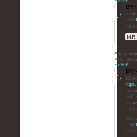
永久连接
冒个
achat 
href="
cialis p
回复
Anonymou
星期三, 06/05/20
永久连接
冒个
100mg 
https:
thailan
<a hre
privac
buy rea
Review
href="
online