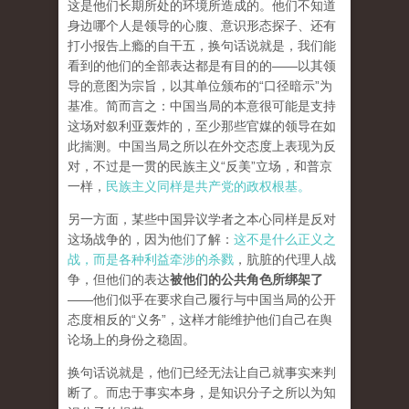
这是他们长期所处的环境所造成的。他们不知道
身边哪个人是领导的心腹、意识形态探子、还有
打小报告上瘾的自干五，换句话说就是，我们能
看到的他们的全部表达都是有目的的——以其领
导的意图为宗旨，以其单位颁布的“口径暗示”为
基准。简而言之：中国当局的本意很可能是支持
这场对叙利亚轰炸的，至少那些官媒的领导在如
此揣测。中国当局之所以在外交态度上表现为反
对，不过是一贯的民族主义“反美”立场，和普京
一样，
民族主义同样是共产党的政权根基。
另一方面，某些中国异议学者之本心同样是反对
这场战争的，因为他们了解：
这不是什么正义之
战，而是各种利益牵涉的杀戮
，肮脏的代理人战
争，但他们的表达
被他们的公共角色所绑架了
——他们似乎在要求自己履行与中国当局的公开
态度相反的“义务”，这样才能维护他们自己在舆
论场上的身份之稳固。
换句话说就是，他们已经无法让自己就事实来判
断了。而忠于事实本身，是知识分子之所以为知