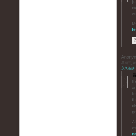
[u
ci
wi
My
ht
Anony
星期三, 06/
永久连接
冒
It
an
fr
th
al
ge
Al
es
na