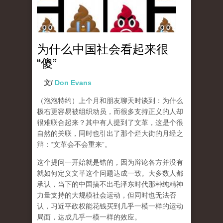
为什么中国社会看起来很
“傻”
文/
Don Evans
（泡泡特约）
上个月和朋友聊天时谈到：为什么
极右更容易被组织动员，而很多支持正义的人却
很难联合起来？其中有人提到了文革，这是个很
自然的关联，同时也引出了那个烂大街的月经之
辩：“文革会不会重来”。
这个提问一开始就是错的，因为辩论各方并没有
就如何定义文革这个问题达成一致。大多数人都
承认，当下的中国搞不出毛泽东时代那种纯精神
力量支持的大规模社会运动，但同时也无法否
认，习近平政权能花钱买到几乎一模一样的运动
局面，达成几乎一模一样的效应。