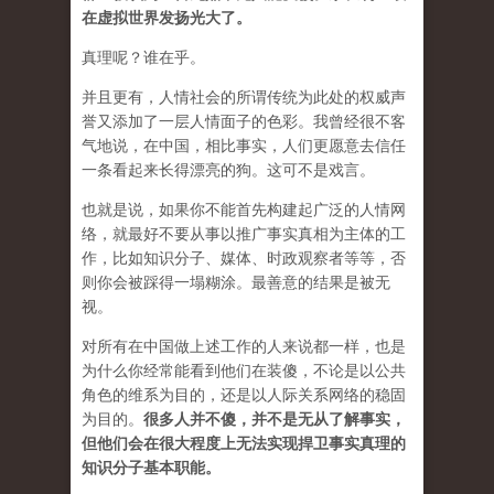
在虚拟世界发扬光大了。
真理呢？谁在乎。
并且更有，人情社会的所谓传统为此处的权威声
誉又添加了一层人情面子的色彩。我曾经很不客
气地说，在中国，相比事实，人们更愿意去信任
一条看起来长得漂亮的狗。这可不是戏言。
也就是说，如果你不能首先构建起广泛的人情网
络，就最好不要从事以推广事实真相为主体的工
作，比如知识分子、媒体、时政观察者等等，否
则你会被踩得一塌糊涂。最善意的结果是被无
视。
对所有在中国做上述工作的人来说都一样，也是
为什么你经常能看到他们在装傻，不论是以公共
角色的维系为目的，还是以人际关系网络的稳固
为目的。
很多人并不傻，并不是无从了解事实，
但他们会在很大程度上无法实现捍卫事实真理的
知识分子基本职能。