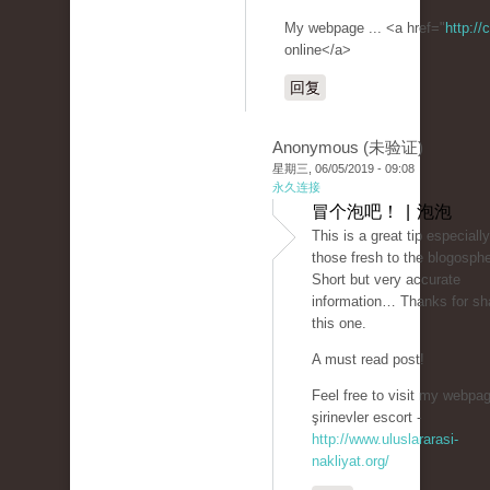
My webpage ... <a href="
http://
online</a>
回复
Anonymous (未验证)
星期三, 06/05/2019 - 09:08
永久连接
冒个泡吧！ | 泡泡
This is a great tip especially
those fresh to the blogosphe
Short but very accurate
information… Thanks for sh
this one.
A must read post!
Feel free to visit my webpag
şirinevler escort -
http://www.uluslararasi-
nakliyat.org/