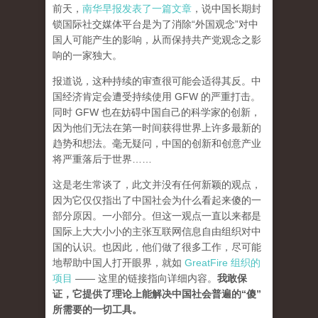
前天，
南华早报发表了一篇文章
，说中国长期封
锁国际社交媒体平台是为了消除“外国观念”对中
国人可能产生的影响，从而保持共产党观念之影
响的一家独大。
报道说，这种持续的审查很可能会适得其反。中
国经济肯定会遭受持续使用 GFW 的严重打击。
同时 GFW 也在妨碍中国自己的科学家的创新，
因为他们无法在第一时间获得世界上许多最新的
趋势和想法。毫无疑问，中国的创新和创意产业
将严重落后于世界……
这是老生常谈了，此文并没有任何新颖的观点，
因为它仅仅指出了中国社会为什么看起来傻的一
部分原因。一小部分。但这一观点一直以来都是
国际上大大小小的主张互联网信息自由组织对中
国的认识。也因此，他们做了很多工作，尽可能
地帮助中国人打开眼界，就如
GreatFire 组织的
项目
—— 这里的链接指向详细内容。
我敢保
证，它提供了理论上能解决中国社会普遍的“傻”
所需要的一切工具。