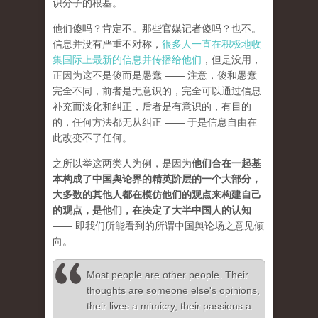
识分子的根基。
他们傻吗？肯定不。那些官媒记者傻吗？也不。
信息并没有严重不对称，
很多人一直在积极地收
集国际上最新的信息并传播给他们
，但是没用，
正因为这不是傻而是愚蠢 —— 注意，傻和愚蠢
完全不同，前者是无意识的，完全可以通过信息
补充而淡化和纠正，后者是有意识的，有目的
的，任何方法都无从纠正 —— 于是信息自由在
此改变不了任何。
之所以举这两类人为例，是因为
他们合在一起基
本构成了中国舆论界的精英阶层的一个大部分，
大多数的其他人都在模仿他们的观点来构建自己
的观点，是他们，在决定了大半中国人的认知
—— 即我们所能看到的所谓中国舆论场之意见倾
向。
Most people are other people. Their
thoughts are someone else's opinions,
their lives a mimicry, their passions a