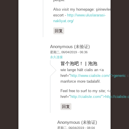
Also visit my homepage: şirinevler
escort -
http://www.uluslararasi-
nakliyat.org/
回复
Anonymous (未验证)
星期二, 06/04/2019 - 06:36
永久连接
冒个泡吧！ | 泡泡
wie lange hält cialis an <a
href="
http://www.cialisle.com/">generic
c
manforce more tadalafil.
Feel free to surf to my site; <a
href="
http://cialisle.com/">http://cialisl
回复
Anonymous (未验证)
星期二, 06/04/2019 - 08:04