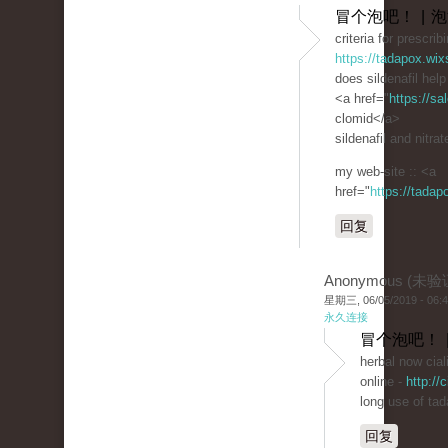
冒个泡吧！ | 
criteria for prescrib
https://tadapox.wix
does sildenafil hel
<a href="
https://s
clomid</a>
sildenafil and nitrat
my web-site :: <a
href="
https://tada
回复
Anonymous (未验
星期三, 06/05/2019 - 06:
永久连接
冒个泡吧！ 
herbal now cial
online -
http://
long use of tada
回复