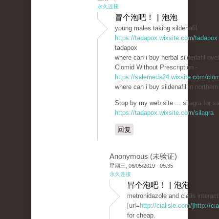
永久连接
冒个泡吧！ | 泡泡
young males taking sildenafil
https://tadapox.wixsite.com/tadapox
tadapox
where can i buy herbal sildenafil ove
Clomid Without Prescription -
https://salemeds24.wixsite.com/clo
where can i buy sildenafil in northern
Stop by my web site ... silagra for sa
https://tadapox.wixsite.com/silagra
回复
Anonymous (未验证)
星期三, 06/05/2019 - 05:35
永久连接
冒个泡吧！ | 泡泡
metronidazole and cialis interact
[url=
http://cialisle.com/]http://cia
for cheap.