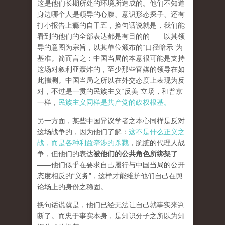
这是他们长期所处的环境所造成的。他们不知道
身边哪个人是领导的心腹、意识形态探子、还有
打小报告上瘾的自干五，换句话说就是，我们能
看到的他们的全部表达都是有目的的——以其领
导的意图为宗旨，以其单位颁布的“口径暗示”为
基准。简而言之：中国当局的本意很可能是支持
这场对叙利亚轰炸的，至少那些官媒的领导在如
此揣测。中国当局之所以在外交态度上表现为反
对，不过是一贯的民族主义“反美”立场，和普京
一样，
民族主义同样是共产党的政权根基。
另一方面，某些中国异议学者之本心同样是反对
这场战争的，因为他们了解：
这不是什么正义之
战，而是各种利益牵涉的杀戮
，肮脏的代理人战
争，但他们的表达
被他们的公共角色所绑架了
——他们似乎在要求自己履行与中国当局的公开
态度相反的“义务”，这样才能维护他们自己在舆
论场上的身份之稳固。
换句话说就是，他们已经无法让自己就事实来判
断了。而忠于事实本身，是知识分子之所以为知