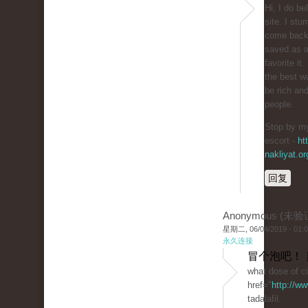
Hi, I do be
site. I stum
come back 
saved as 
favorite i
the best w
be rich and
people.
Stop by my
escort -
ht
nakliyat.or
回复
Anonymous (未验
星期二, 06/04/2019 - 01:
永久连接
冒个泡吧！ 
what dose of ci
href="
http://ww
tadalafil.