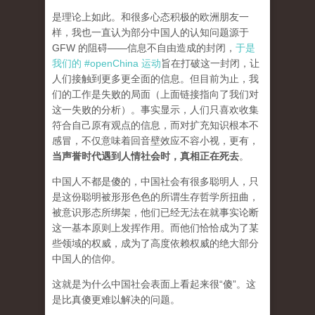
是理论上如此。和很多心态积极的欧洲朋友一
样，我也一直认为部分中国人的认知问题源于
GFW 的阻碍——信息不自由造成的封闭，
于是
我们的 #openChina 运动
旨在打破这一封闭，让
人们接触到更多更全面的信息。但目前为止，我
们的工作是失败的局面（
上面链接指向了我们对
这一失败的分析
）。事实显示，人们只喜欢收集
符合自己原有观点的信息，而对扩充知识根本不
感冒，不仅意味着回音壁效应不容小视，更有，
当声誉时代遇到人情社会时，真相正在死去
。
中国人不都是傻的，中国社会有很多聪明人，只
是这份聪明被形形色色的所谓生存哲学所扭曲，
被意识形态所绑架，他们已经无法在就事实论断
这一基本原则上发挥作用。而他们恰恰成为了某
些领域的权威，成为了高度依赖权威的绝大部分
中国人的信仰。
这就是为什么中国社会表面上看起来很“傻”。这
是比真傻更难以解决的问题。