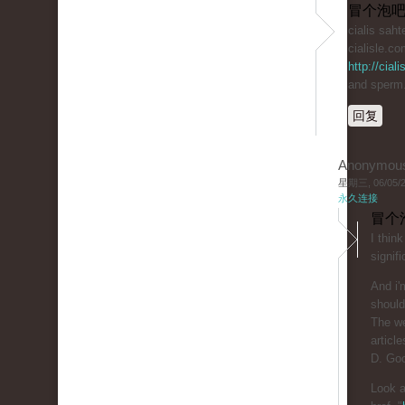
冒个泡吧
cialis saht
cialisle.co
http://cial
and sperm
回复
Anonymou
星期三, 06/05/20
永久连接
冒个
I thin
signifi
And i'
should
The we
article
D. Goo
Look a