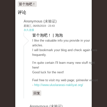
冒个泡吧！
评论
Anonymous (未验证)
星期三, 06/05/2019 - 23:43
永久连接
冒个泡吧！ | 泡泡
I like the valuable info you provide in your
articles.
I will bookmark your blog and check again here
frequently.
I'm quite certain I'll learn many new stuff right
here!
Good luck for the next!
Feel free to visit my web page; şirinevler escort
-
http://www.uluslararasi-nakliyat.org/
回复
Anonymous (未验证)