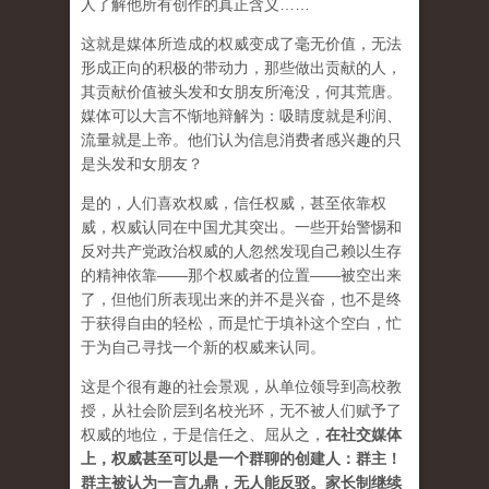
人了解他所有创作的真正含义……
这就是媒体所造成的权威变成了毫无价值，无法
形成正向的积极的带动力，那些做出贡献的人，
其贡献价值被头发和女朋友所淹没，何其荒唐。
媒体可以大言不惭地辩解为：吸睛度就是利润、
流量就是上帝。他们认为信息消费者感兴趣的只
是头发和女朋友？
是的，人们喜欢权威，信任权威，甚至依靠权
威，权威认同在中国尤其突出。一些开始警惕和
反对共产党政治权威的人忽然发现自己赖以生存
的精神依靠——那个权威者的位置——被空出来
了，但他们所表现出来的并不是兴奋，也不是终
于获得自由的轻松，而是忙于填补这个空白，忙
于为自己寻找一个新的权威来认同。
这是个很有趣的社会景观，从单位领导到高校教
授，从社会阶层到名校光环，无不被人们赋予了
权威的地位，于是信任之、屈从之，
在社交媒体
上，权威甚至可以是一个群聊的创建人：群主！
群主被认为一言九鼎，无人能反驳。家长制继续