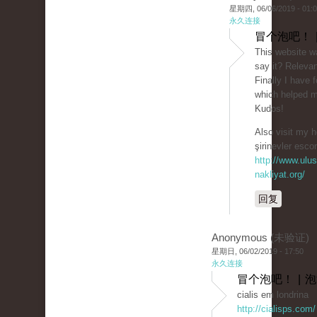
星期四, 06/06/2019 - 01:
永久连接
冒个泡吧！ 
This website w
say it? Relevan
Finally I have
which helped 
Kudos!
Also visit my
şirinevler escor
http://www.ulus
nakliyat.org/
回复
Anonymous (未验证)
星期日, 06/02/2019 - 17:50
永久连接
冒个泡吧！ | 
cialis em londrina
http://cialisps.com/