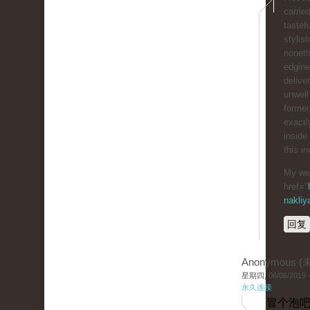
carrie
tastef
stylish
nonet
edgine
deliver
unwell
former
exactl
inside
this i
My web
href="
nakliy
回复
Anonymous 
星期四, 06/06/2019 -
永久连接
冒个泡吧