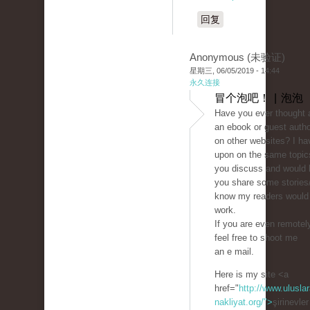
回复
Anonymous (未验证)
星期三, 06/05/2019 - 14:44
永久连接
冒个泡吧！ | 泡泡
Have you ever thought 
an ebook or guest autho
on other websites? I ha
upon on the same topic
you discuss and would 
you share some stories/
know my readers would 
work.
If you are even remotely
feel free to shoot me
an e mail.
Here is my site <a
href="
http://www.uluslar
nakliyat.org/">
şirinevle