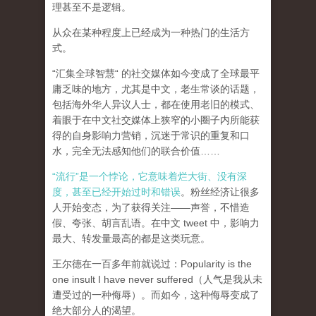
理甚至不是逻辑。
从众在某种程度上已经成为一种热门的生活方
式。
“汇集全球智慧“ 的社交媒体如今变成了全球最平
庸乏味的地方，尤其是中文，老生常谈的话题，
包括海外华人异议人士，都在使用老旧的模式、
着眼于在中文社交媒体上狭窄的小圈子内所能获
得的自身影响力营销，沉迷于常识的重复和口
水，完全无法感知他们的联合价值……
“流行”是一个悖论，它意味着烂大街、没有深
度，甚至已经开始过时和错误
。粉丝经济让很多
人开始变态，为了获得关注——声誉，不惜造
假、夸张、胡言乱语。在中文 tweet 中，影响力
最大、转发量最高的都是这类玩意。
王尔德在一百多年前就说过：Popularity is the
one insult I have never suffered（人气是我从未
遭受过的一种侮辱）。而如今，这种侮辱变成了
绝大部分人的渴望。