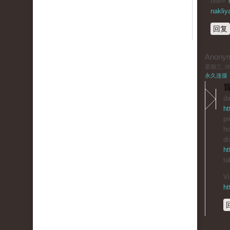
href="
nakliy
回复
Anony
星期三, 06/
永久连接
冒
da
ht
pr
ho
di
ht
ta
Vi
ht