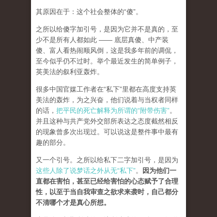
其原因在于：这个社会整体的“傻”。
之所以给傻字加引号，是因为它并不是真的，至
少不是所有人都如此 —— 底层真傻、中产装
傻、富人看热闹顺风倒，这是我多年前的调侃，
至今似乎仍不过时。举个最近发生的简单例子，
英美法的叙利亚轰炸。
很多中国官媒工作者在“私下”里都在高度支持英
美法的轰炸，为之兴奋，他们说着与当权者同样
的话，
把平民的死亡解释为所谓的“附带伤害”
。
并且这种与共产党外交部所表达之态度截然相反
的现象曾多次出现过。可以说这是整件事中最有
趣的部分。
又一个引号。之所以给私下二字加引号，是因为
这些人除了说梦话之外从无“私下”
。
因为他们一
直都在害怕，甚至已经给害怕的心态赋予了合理
性，以至于当自我审查之欲求来袭时，自己都分
不清哪个才是真心所想。