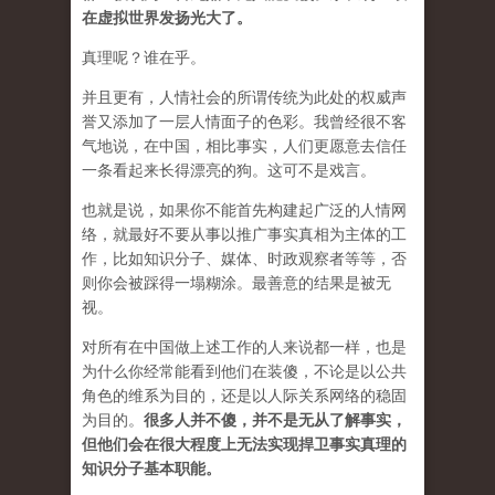
在虚拟世界发扬光大了。
真理呢？谁在乎。
并且更有，人情社会的所谓传统为此处的权威声
誉又添加了一层人情面子的色彩。我曾经很不客
气地说，在中国，相比事实，人们更愿意去信任
一条看起来长得漂亮的狗。这可不是戏言。
也就是说，如果你不能首先构建起广泛的人情网
络，就最好不要从事以推广事实真相为主体的工
作，比如知识分子、媒体、时政观察者等等，否
则你会被踩得一塌糊涂。最善意的结果是被无
视。
对所有在中国做上述工作的人来说都一样，也是
为什么你经常能看到他们在装傻，不论是以公共
角色的维系为目的，还是以人际关系网络的稳固
为目的。
很多人并不傻，并不是无从了解事实，
但他们会在很大程度上无法实现捍卫事实真理的
知识分子基本职能。