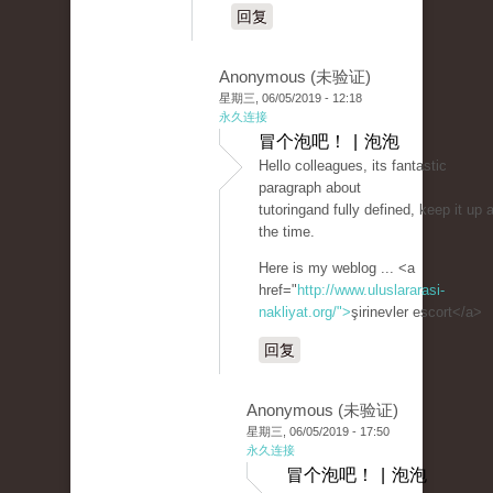
回复
Anonymous (未验证)
星期三, 06/05/2019 - 12:18
永久连接
冒个泡吧！ | 泡泡
Hello colleagues, its fantastic
paragraph about
tutoringand fully defined, keep it up a
the time.
Here is my weblog ... <a
href="
http://www.uluslararasi-
nakliyat.org/">
şirinevler escort</a>
回复
Anonymous (未验证)
星期三, 06/05/2019 - 17:50
永久连接
冒个泡吧！ | 泡泡