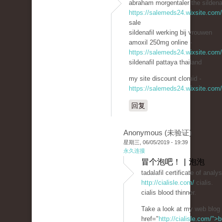
abraham morgentaler the sildena
https://salemeds24.wixsite.com
sale
sildenafil werking bij vrouwen
amoxil 250mg online -
https://salemeds24.wixsite.com
sildenafil pattaya thailand
my site discount clomid -
https://salemeds24.wixsite.com
回复
Anonymous (未验证)
星期三, 06/05/2019 - 19:39
永久连接
冒个泡吧！ | 泡泡
tadalafil certificate of analys
http://cialisle.com/
cialis.
cialis blood thinner.
Take a look at my web blog 
href="
http://cialisle.com/">