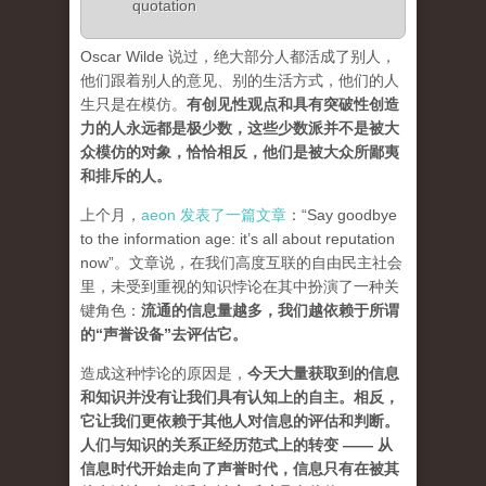
quotation
Oscar Wilde 说过，绝大部分人都活成了别人，
他们跟着别人的意见、别的生活方式，他们的人
生只是在模仿。
有创见性观点和具有突破性创造
力的人永远都是极少数，这些少数派并不是被大
众模仿的对象，恰恰相反，他们是被大众所鄙夷
和排斥的人
。
上个月，
aeon 发表了一篇文章
：“Say goodbye
to the information age: it’s all about reputation
now”。文章说，在我们高度互联的自由民主社会
里，未受到重视的知识悖论在其中扮演了一种关
键角色：
流通的信息量越多，我们越依赖于所谓
的“声誉设备”去评估它
。
造成这种悖论的原因是，
今天大量获取到的信息
和知识并没有让我们具有认知上的自主。相反，
它让我们更依赖于其他人对信息的评估和判断。
人们与知识的关系正经历范式上的转变 ——
从
信息时代开始走向了声誉时代，信息只有在被其