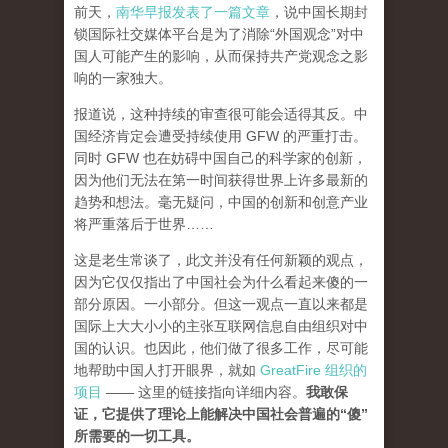
前天，
南华早报发表了一篇文章
，说中国长期封
锁国际社交媒体平台是为了消除“外国观念”对中
国人可能产生的影响，从而保持共产党观念之影
响的一家独大。
报道说，这种持续的审查很可能会适得其反。中
国经济肯定会遭受持续使用 GFW 的严重打击。
同时 GFW 也在妨碍中国自己的科学家的创新，
因为他们无法在第一时间获得世界上许多最新的
趋势和想法。毫无疑问，中国的创新和创意产业
将严重落后于世界……
这是老生常谈了，此文并没有任何新颖的观点，
因为它仅仅指出了中国社会为什么看起来傻的一
部分原因。一小部分。但这一观点一直以来都是
国际上大大小小的主张互联网信息自由组织对中
国的认识。也因此，他们做了很多工作，尽可能
地帮助中国人打开眼界，就如
GreatFire 组织的
项目
—— 这里的链接指向详细内容。
我敢保
证，它提供了理论上能解决中国社会普遍的“傻”
所需要的一切工具。