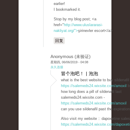
earlier!
I bookmarked it.
Stop by my blog post; <a
href="
http://www.uluslararasi-
nakliyat.org/">
şirinevler escort</a>
回复
Anonymous (未验证)
星期四, 06/06/2019 - 04:08
永久连接
冒个泡吧！ | 泡泡
what is the best website to buy sildenafil
https://salemeds24.wixsite.com/amoxil
b
how long does a pill of sildenafil last
salemeds24.wixsite.com -
https://salemeds24.wixsite.com/amoxil
can you use sildenafil past the expiration
Also visit my website :: dapoxetine sales
https://salemeds24.wixsite.com/dapoxet