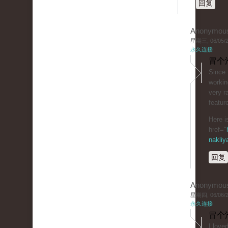
回复
Anonymou
星期三, 06/05/20
永久连接
冒个
Since 
workin
very ra
featur
Here i
href="
nakliy
回复
Anonymou
星期四, 06/06/20
永久连接
冒个
I love