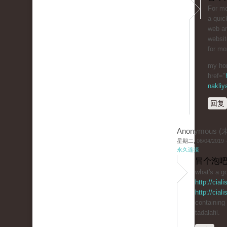
For mo
a quic
web an
websit
for mo
my ho
href="
nakliy
回复
Anonymous 
星期二, 06/04/2019 -
永久连接
冒个泡吧
what's a go
http://cial
http://cial
containing
tadalafil.