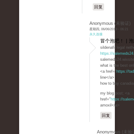
回复
Anonymous (未验证)
星期四, 06/06/2019 - 06:21
永久连接
冒个泡吧！ | 
sildenafil legal net
https://salemeds24
salemeds24.wixsit
what is the best onl
<a href="
https://t
line</a>
how to buy canadian
my blog post; <a
href="
https://sale
amoxil</a>
回复
Anonymous (未验