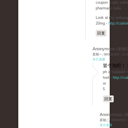
coupon. cialis onlin
pharmacy india.
Look at my webpage
20mg -
http://cialis
回复
Anonymous (未验
星期一, 06/03/2019 - 22:
永久连接
冒个泡吧！ 
ph of tadalafil 
href="
http://ci
or
5.
回复
Anonymous 
星期二, 06/04/2019 -
永久连接