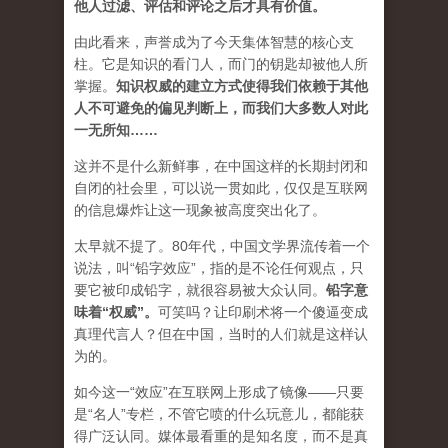
他人过滤、评估和评论之后才具有价值。
由此看来，声誉成为了今天集体智慧的核心支
柱。它是知识的看门人，而门的钥匙却被他人所
掌握。
知识权威的建立方式使得我们依赖于其他
人不可避免的偏见判断上，而我们大多数人对此
一无所知……
这并不是什么新鲜事，在中国这样的长期封闭和
自闭的社会里，可以说一贯如此，仅仅是互联网
的信息爆炸让这一现象被高度突出化了。
太早就不提了。80年代，中国文学界流传着一个
说法，叫“铅字效应”，指的是不论任何观点，只
要它被印成铅字，就很容易被大众认同。
铅字意
味着“权威”
。
可笑吗？让印刷术将一个傻逼变成
真理代言人？但在中国，当时的人们就是这样认
为的。
如今这一“效应”在互联网上形成了镜像——只要
是“名人”专栏，不管它喷的什么玩意儿，都能获
得广泛认同。媒体最看重的是知名度，而不是真