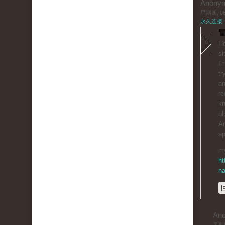
Anony
星期四, 06/
永久连接
冒
He
si
I'
tr
an
re
kn
bl
An
ap
my
ht
na
An