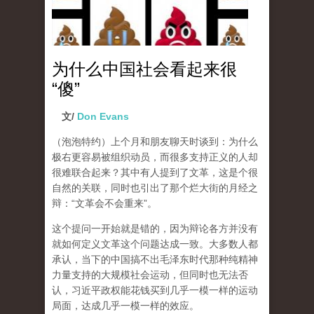
为什么中国社会看起来很
“傻”
文/
Don Evans
（泡泡特约）
上个月和朋友聊天时谈到：为什么
极右更容易被组织动员，而很多支持正义的人却
很难联合起来？其中有人提到了文革，这是个很
自然的关联，同时也引出了那个烂大街的月经之
辩：“文革会不会重来”。
这个提问一开始就是错的，因为辩论各方并没有
就如何定义文革这个问题达成一致。大多数人都
承认，当下的中国搞不出毛泽东时代那种纯精神
力量支持的大规模社会运动，但同时也无法否
认，习近平政权能花钱买到几乎一模一样的运动
局面，达成几乎一模一样的效应。