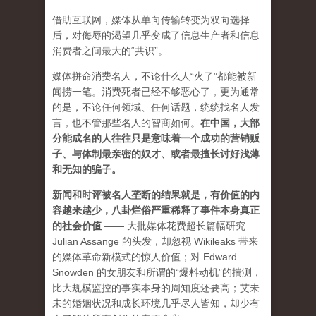
借助互联网，媒体从单向传输转变为双向选择
后，对侮辱的渴望几乎变成了信息生产者和信息
消费者之间最大的“共识”。
媒体拼命消费名人，不论什么人“火了”都能被新
闻捞一笔。消费死者已经不够恶心了，更为通常
的是，不论任何领域、任何话题，统统找名人发
言，也不管那些名人的智商如何。
在中国，大部
分能成名的人往往只是意味着一个成功的营销贩
子、与体制最亲密的奴才、或者最擅长讨好浅薄
和无知的骗子。
新闻和时评被名人垄断的结果就是，有价值的内
容越来越少，八卦烂俗严重稀释了事件本身真正
的社会价值
—— 大批媒体花费超长篇幅研究
Julian Assange 的头发，却忽视 Wikileaks 带来
的媒体革命新模式的惊人价值；对 Edward
Snowden 的女朋友和所谓的“爆料动机”的揣测，
比大规模监控的事实本身的周知度还要高；艾未
未的婚姻状况和成长环境几乎尽人皆知，却少有