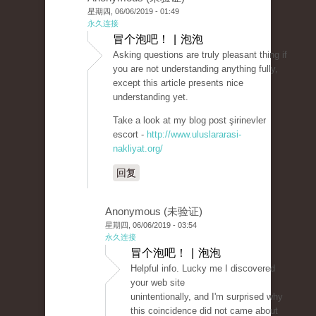
星期四, 06/06/2019 - 01:49
永久连接
冒个泡吧！ | 泡泡
Asking questions are truly pleasant thing if
you are not understanding anything fully,
except this article presents nice
understanding yet.
Take a look at my blog post şirinevler
escort -
http://www.uluslararasi-
nakliyat.org/
回复
Anonymous (未验证)
星期四, 06/06/2019 - 03:54
永久连接
冒个泡吧！ | 泡泡
Helpful info. Lucky me I discovered
your web site
unintentionally, and I'm surprised why
this coincidence did not came about