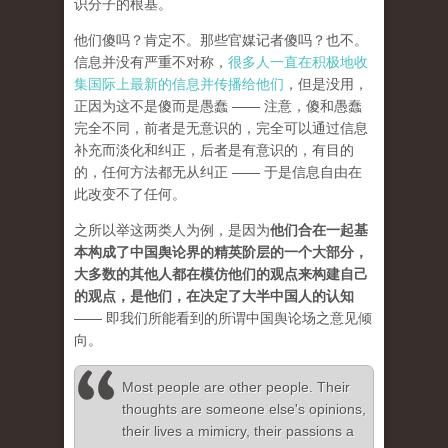
识分子的根基。
他们傻吗？肯定不。那些官媒记者傻吗？也不。
信息并没有严重不对称，
很多人一直在积极地收
集国际上最新的信息并传播给他们
，但是没用，
正因为这不是傻而是愚蠢 —— 注意，傻和愚蠢
完全不同，前者是无意识的，完全可以通过信息
补充而淡化和纠正，后者是有意识的，有目的
的，任何方法都无从纠正 —— 于是信息自由在
此改变不了任何。
之所以举这两类人为例，是因为
他们合在一起基
本构成了中国舆论界的精英阶层的一个大部分，
大多数的其他人都在模仿他们的观点来构建自己
的观点，是他们，在决定了大半中国人的认知
—— 即我们所能看到的所谓中国舆论场之意见倾
向。
Most people are other people. Their
thoughts are someone else's opinions,
their lives a mimicry, their passions a