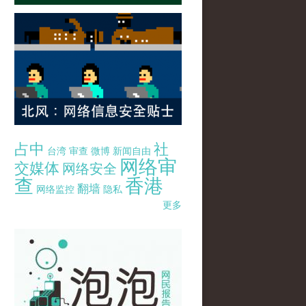
占中
社
台湾
审查
微博
新闻自由
网络审
交媒体
网络安全
查
香港
翻墙
网络监控
隐私
更多
pao-pao-banner-mirror-site-120814.jpg