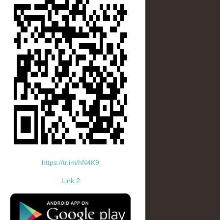
https://tr.im/hN4K9
Link 2
standard-icon-googleplay-app-store.png