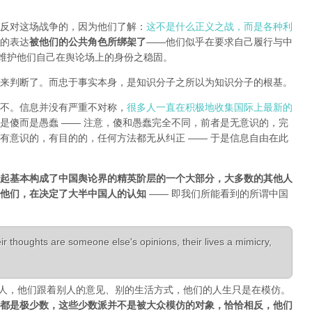
反对这场战争的，因为他们了解：
这不是什么正义之战，而是各种利
的表达
被他们的公共角色所绑架了
——他们似乎在要求自己履行与中
能维护他们自己在舆论场上的身份之稳固。
来判断了。而忠于事实本身，是知识分子之所以为知识分子的根基。
不。信息并没有严重不对称，
很多人一直在积极地收集国际上最新的
是傻而是愚蠢 —— 注意，傻和愚蠢完全不同，前者是无意识的，完
有意识的，有目的的，任何方法都无从纠正 —— 于是信息自由在此
起基本构成了中国舆论界的精英阶层的一个大部分，大多数的其他人
是他们，在决定了大半中国人的认知
—— 即我们所能看到的所谓中国
r thoughts are someone else's opinions, their lives a mimicry,
活成了别人，他们跟着别人的意见、别的生活方式，他们的人生只是在模仿。
都是极少数，这些少数派并不是被大众模仿的对象，恰恰相反，他们