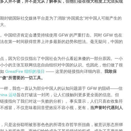
多人并不傻，并不是无从了解事实，但他们会在很大程度上无法实现
期封锁国际社交媒体平台是为了消除“外国观念”对中国人可能产生的
大。
中国经济肯定会遭受持续使用 GFW 的严重打击。同时 GFW 也在
法在第一时间获得世界上许多最新的趋势和想法。毫无疑问，中国的
点，因为它仅仅指出了中国社会为什么看起来傻的一部分原因。一小
小小的主张互联网信息自由组织对中国的认识。也因此，他们做了很
就如
GreatFire 组织的项目
—— 这里的链接指向详细内容。
我敢保
“傻”所需要的一切工具。
一样，我也一直认为部分中国人的认知问题源于 GFW 的阻碍——信
ina 运动
旨在打破这一封闭，让人们接触到更多更全面的信息。但
链接指向了我们对这一失败的分析
）。事实显示，人们只喜欢收集符
不感冒，不仅意味着回音壁效应不容小视，更有，
当声誉时代遇到人
，只是这份聪明被形形色色的所谓生存哲学所扭曲，被意识形态所绑