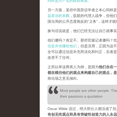
同样是共产党的政权根基。
另一方面，某些中国异议学者之本心同样是
益牵涉的杀戮
，肮脏的代理人战争，但他们
国当局的公开态度相反的“义务”，这样才
换句话说就是，他们已经无法让自己就事实
他们傻吗？肯定不。那些官媒记者傻吗？也
信息并传播给他们
，但是没用，正因为这不
全可以通过信息补充而淡化和纠正，后者是
改变不了任何。
之所以举这两类人为例，是因为
他们合在一
都在模仿他们的观点来构建自己的观点，
舆论场之意见倾向。
Most people are other people. Thei
their passions a quotation
Oscar Wilde 说过，绝大部分人都
有创见性观点和具有突破性创造力的人永远