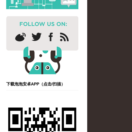
下载泡泡安卓APP（点击/扫描）