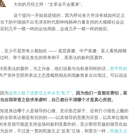
大街的月经之辩：“文革会不会重来”。
这个提问一开始就是错的，因为辩论各方并没有就如何定义
当下的中国搞不出毛泽东时代那种纯精神力量支持的大规模社会运
买到几乎一模一样的运动局面，达成几乎一模一样的效应。
，至少不是所有人都如此 —— 底层真傻、中产装傻、富人看热闹顺
过时。举个最近发生的简单例子，英美法的叙利亚轰炸。
支持英美法的轰炸，为之兴奋，他们说着与当权者同样的话，
把平民的
共产党外交部所表达之态度截然相反的现象曾多次出现过。可以说这
因为
这些人除了说梦话之外从无“私下”
。
因为他们一直都在害怕，甚
当自我审查之欲求来袭时，自己都分不清哪个才是真心所想。
知道身边哪个人是领导的心腹、意识形态探子、还有打小报告上瘾的
的全部表达都是有目的的——以其领导的意图为宗旨，以其单位颁布
局的本意很可能是支持这场对叙利亚轰炸的，至少那些官媒的领导在如
为反对，不过是一贯的民族主义“反美”立场，和普京一样，
民族主义