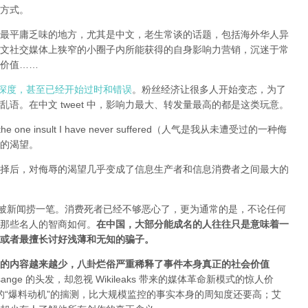
方式。
全球最平庸乏味的地方，尤其是中文，老生常谈的话题，包括海外华人异
文社交媒体上狭窄的小圈子内所能获得的自身影响力营销，沉迷于常
价值……
有深度，甚至已经开始过时和错误
。粉丝经济让很多人开始变态，为了
语。在中文 tweet 中，影响力最大、转发量最高的都是这类玩意。
e one insult I have never suffered（人气是我从未遭受过的一种侮
的渴望。
择后，对侮辱的渴望几乎变成了信息生产者和信息消费者之间最大的
能被新闻捞一笔。消费死者已经不够恶心了，更为通常的是，不论任何
那些名人的智商如何。
在中国，大部分能成名的人往往只是意味着一
或者最擅长讨好浅薄和无知的骗子。
的内容越来越少，八卦烂俗严重稀释了事件本身真正的社会价值
sange 的头发，却忽视 Wikileaks 带来的媒体革命新模式的惊人价
友和所谓的“爆料动机”的揣测，比大规模监控的事实本身的周知度还要高；艾