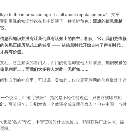
ye to the information age: it’s all about reputation now”。文章
受到重视的知识悖论在其中扮演了一种关键角色：
流通的信息量越
估它
。
信息和知识并没有让我们具有认知上的自主。相反，它让我们更依赖
的关系正经历范式上的转变 ——
从信息时代开始走向了声誉时代，
才具有价值。
支柱。它是知识的看门人，而门的钥匙却被他人所掌握。
知识权威的
偏见判断上，而我们大多数人对此一无所知……
闭和自闭的社会里，可以说一贯如此，仅仅是互联网的信息爆炸让这
着一个说法，叫“铅字效应”，指的是不论任何观点，只要它被印成铅
威”
。
可笑吗？让印刷术将一个傻逼变成真理代言人？但在中国，当时
只要是“名人”专栏，不管它喷的什么玩意儿，都能获得广泛认同。媒
逻辑。