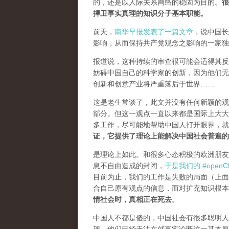
的，还是以人际关系网络的稳固为目的。
很
捍卫事实真理的知识分子基本职能。
前天，
南华早报发表了一篇文章
，说中国长
影响，从而保持共产党观念之影响的一家独
报道说，这种持续的审查很可能会适得其反。
妨碍中国自己的科学家的创新，因为他们无
创新和创意产业将严重落后于世界……
这是老生常谈了，此文并没有任何新颖的观
部分。但这一观点一直以来都是国际上大大
多工作，尽可能地帮助中国人打开眼界，
证，它提供了理论上能解决中国社会普遍的
是理论上如此。和很多心态积极的欧洲朋友
息不自由造成的封闭，
于是我们的 #openCh
目前为止，我们的工作是失败的局面（
上面
合自己原有观点的信息，而对扩充知识根本
情社会时，真相正在死去
。
中国人不都是傻的，中国社会有很多聪明人