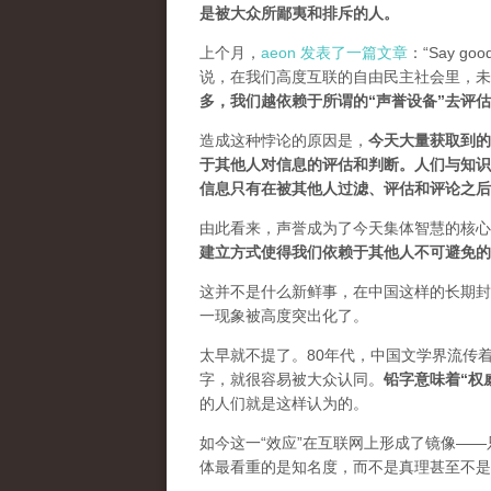
是被大众所鄙夷和排斥的人
。
上个月，
aeon 发表了一篇文章
：“Say goodb
说，在我们高度互联的自由民主社会里，未
多，我们越依赖于所谓的“声誉设备”去评
造成这种悖论的原因是，
今天大量获取到的
于其他人对信息的评估和判断。
人们与知识
信息只有在被其他人过滤、评估和评论之后
由此看来，声誉成为了今天集体智慧的核心
建立方式使得我们依赖于其他人不可避免的
这并不是什么新鲜事，在中国这样的长期封
一现象被高度突出化了。
太早就不提了。80年代，中国文学界流传
字，就很容易被大众认同。
铅字意味着“权
的人们就是这样认为的。
如今这一“效应”在互联网上形成了镜像——
体最看重的是知名度，而不是真理甚至不是