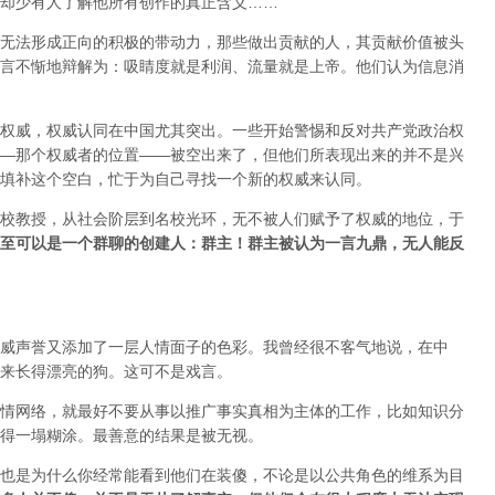
却少有人了解他所有创作的真正含义……
无法形成正向的积极的带动力，那些做出贡献的人，其贡献价值被头
言不惭地辩解为：吸睛度就是利润、流量就是上帝。他们认为信息消
权威，权威认同在中国尤其突出。一些开始警惕和反对共产党政治权
—那个权威者的位置——被空出来了，但他们所表现出来的并不是兴
填补这个空白，忙于为自己寻找一个新的权威来认同。
校教授，从社会阶层到名校光环，无不被人们赋予了权威的地位，于
至可以是一个群聊的创建人：群主！群主被认为一言九鼎，无人能反
威声誉又添加了一层人情面子的色彩。我曾经很不客气地说，在中
来长得漂亮的狗。这可不是戏言。
情网络，就最好不要从事以推广事实真相为主体的工作，比如知识分
得一塌糊涂。最善意的结果是被无视。
也是为什么你经常能看到他们在装傻，不论是以公共角色的维系为目