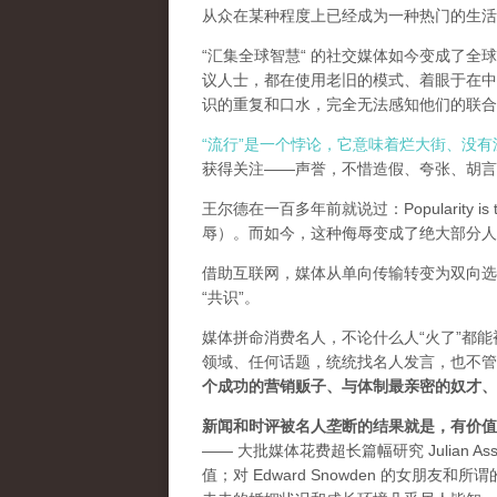
从众在某种程度上已经成为一种热门的生活
“汇集全球智慧“ 的社交媒体如今变成了
议人士，都在使用老旧的模式、着眼于在中
识的重复和口水，完全无法感知他们的联合
“流行”是一个悖论，它意味着烂大街、没
获得关注——声誉，不惜造假、夸张、胡言乱
王尔德在一百多年前就说过：Popularity is th
辱）。而如今，这种侮辱变成了绝大部分人
借助互联网，媒体从单向传输转变为双向选
“共识”。
媒体拼命消费名人，不论什么人“火了”都
领域、任何话题，统统找名人发言，也不管
个成功的营销贩子、与体制最亲密的奴才、
新闻和时评被名人垄断的结果就是，有价值
—— 大批媒体花费超长篇幅研究 Julian As
值；对 Edward Snowden 的女朋