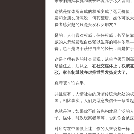
未未的婚姻状况和成长环境几乎尽人皆知，
这就是媒体所造成的权威变成了毫无价值，
发和女朋友所淹没，何其荒唐。媒体可以大
费者感兴趣的只是头发和女朋友？
是的，人们喜欢权威，信任权威，甚至依靠
威的人忽然发现自己赖以生存的精神依靠—
奋，也不是终于获得自由的轻松，而是忙于
这是个很有趣的社会景观，从单位领导到高
是信任之、屈从之，
在社交媒体上，权威甚
驳。家长制继续在虚拟世界发扬光大了。
真理呢？谁在乎。
并且更有，人情社会的所谓传统为此处的权
国，相比事实，人们更愿意去信任一条看起
也就是说，如果你不能首先构建起广泛的人
子、媒体、时政观察者等等，否则你会被踩
对所有在中国做上述工作的人来说都一样，