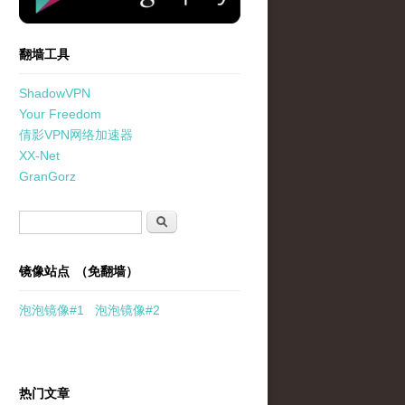
翻墙工具
ShadowVPN
Your Freedom
倩影VPN网络加速器
XX-Net
GranGorz
搜索表单
搜索
镜像站点 （免翻墙）
泡泡
镜像
#1
泡泡
镜像#2
热门文章