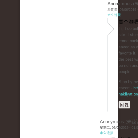
Anonymous 
星期四, 06/06/2019 -
永久连接
冒个泡吧
Hi, I do be
site. I stum
come back 
saved as 
favorite i
the best w
be rich and
people.
Stop by my
escort -
ht
nakliyat.or
回复
Anonymous (未验
星期二, 06/04/2019 - 01:
永久连接