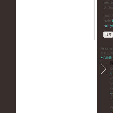
article
D. Goo
Look a
href="
nakliy
回复
Anony
星期三, 06/
永久连接
冒
da
ht
pr
ho
di
ht
ta
Vi
ht