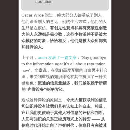
quotation
Oscar Wilde 说过，绝大部分人都活成了别人，
他们跟着别人的意见、别的生活方式，他们的人
生只是在模仿。
有创见性观点和具有突破性创造
力的人永远都是极少数，这些少数派并不是被大
众模仿的对象，恰恰相反，他们是被大众所鄙夷
和排斥的人
。
上个月，
aeon 发表了一篇文章
：“Say goodbye
to the information age: it’s all about reputation
now”。文章说，在我们高度互联的自由民主社会
里，未受到重视的知识悖论在其中扮演了一种关
键角色：
流通的信息量越多，我们越依赖于所谓
的“声誉设备”去评估它
。
造成这种悖论的原因是，
今天大量获取到的信息
和知识并没有让我们具有认知上的自主。相反，
它让我们更依赖于其他人对信息的评估和判断。
人们与知识的关系正经历范式上的转变 ——
从
信息时代开始走向了声誉时代，信息只有在被其