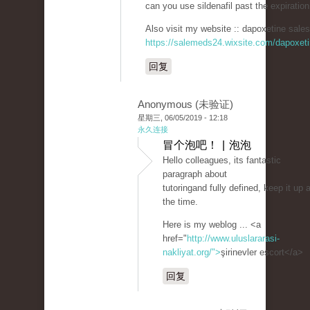
can you use sildenafil past the expiration
Also visit my website :: dapoxetine sales
https://salemeds24.wixsite.com/dapoxet
回复
Anonymous (未验证)
星期三, 06/05/2019 - 12:18
永久连接
冒个泡吧！ | 泡泡
Hello colleagues, its fantastic
paragraph about
tutoringand fully defined, keep it up a
the time.
Here is my weblog ... <a
href="
http://www.uluslararasi-
nakliyat.org/">
şirinevler escort</a>
回复