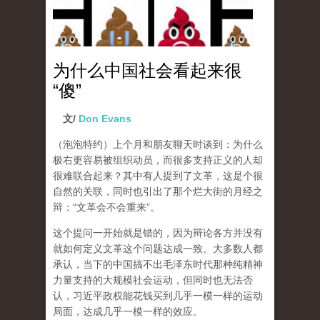
为什么中国社会看起来很
“傻”
文/
Don Evans
（泡泡特约）
上个月和朋友聊天时谈到：为什么
极右更容易被组织动员，而很多支持正义的人却
很难联合起来？其中有人提到了文革，这是个很
自然的关联，同时也引出了那个烂大街的月经之
辩：“文革会不会重来”。
这个提问一开始就是错的，因为辩论各方并没有
就如何定义文革这个问题达成一致。大多数人都
承认，当下的中国搞不出毛泽东时代那种纯精神
力量支持的大规模社会运动，但同时也无法否
认，习近平政权能花钱买到几乎一模一样的运动
局面，达成几乎一模一样的效应。