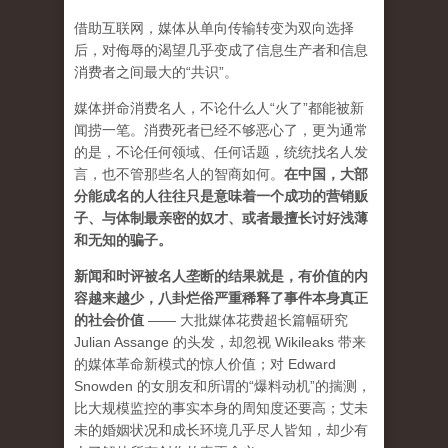
借助互联网，媒体从单向传输转变为双向选择
后，对侮辱的渴望几乎变成了信息生产者和信息
消费者之间最大的“共识”。
媒体拼命消费名人，不论什么人“火了”都能被新
闻捞一笔。消费死者已经不够恶心了，更为通常
的是，不论任何领域、任何话题，统统找名人发
言，也不管那些名人的智商如何。
在中国，大部
分能成名的人往往只是意味着一个成功的营销贩
子、与体制最亲密的奴才、或者最擅长讨好浅薄
和无知的骗子。
新闻和时评被名人垄断的结果就是，有价值的内
容越来越少，八卦烂俗严重稀释了事件本身真正
的社会价值
—— 大批媒体花费超长篇幅研究
Julian Assange 的头发，却忽视 Wikileaks 带来
的媒体革命新模式的惊人价值；对 Edward
Snowden 的女朋友和所谓的“爆料动机”的揣测，
比大规模监控的事实本身的周知度还要高；艾未
未的婚姻状况和成长环境几乎尽人皆知，却少有