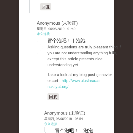
回复
Anonymous (未验证)
星期四, 06/06/2019 - 01:49
永久连接
冒个泡吧！ | 泡泡
Asking questions are truly pleasant thing if
you are not understanding anything fully,
except this article presents nice
understanding yet.
Take a look at my blog post şirinevler
escort -
http://www.uluslararasi-
nakliyat.org/
回复
Anonymous (未验证)
星期四, 06/06/2019 - 03:54
永久连接
冒个泡吧！ | 泡泡