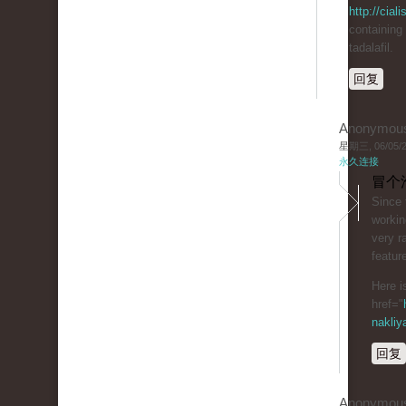
http://cial
containing
tadalafil.
回复
Anonymou
星期三, 06/05/20
永久连接
冒个
Since 
workin
very ra
featur
Here i
href="
nakliy
回复
Anonymou