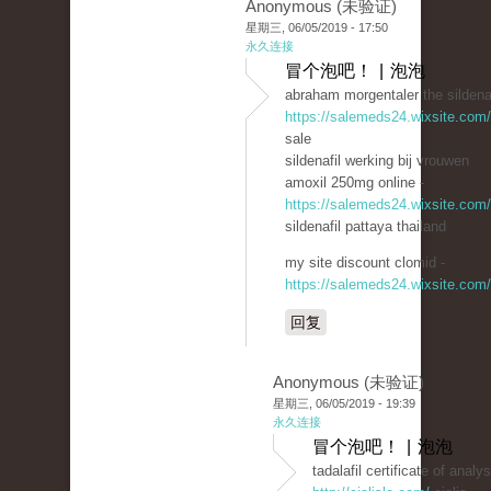
Anonymous (未验证)
星期三, 06/05/2019 - 17:50
永久连接
冒个泡吧！ | 泡泡
abraham morgentaler the sildena
https://salemeds24.wixsite.com
sale
sildenafil werking bij vrouwen
amoxil 250mg online -
https://salemeds24.wixsite.com
sildenafil pattaya thailand
my site discount clomid -
https://salemeds24.wixsite.com
回复
Anonymous (未验证)
星期三, 06/05/2019 - 19:39
永久连接
冒个泡吧！ | 泡泡
tadalafil certificate of analys