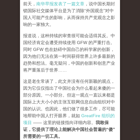
前天，
南华早报发表了一篇文章
，说中国长期封
锁国际社交媒体平台是为了消除“外国观念”对中
国人可能产生的影响，从而保持共产党观念之影
响的一家独大。
报道说，这种持续的审查很可能会适得其反。中
国经济肯定会遭受持续使用 GFW 的严重打击。
同时 GFW 也在妨碍中国自己的科学家的创新，
因为他们无法在第一时间获得世界上许多最新的
趋势和想法。毫无疑问，中国的创新和创意产业
将严重落后于世界……
这是老生常谈了，此文并没有任何新颖的观点，
因为它仅仅指出了中国社会为什么看起来傻的一
部分原因。一小部分。但这一观点一直以来都是
国际上大大小小的主张互联网信息自由组织对中
国的认识。也因此，他们做了很多工作，尽可能
地帮助中国人打开眼界，就如
GreatFire 组织的
项目
—— 这里的链接指向详细内容。
我敢保
证，它提供了理论上能解决中国社会普遍的“傻”
所需要的一切工具。