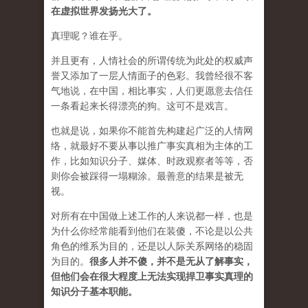
在虚拟世界发扬光大了。
真理呢？谁在乎。
并且更有，人情社会的所谓传统为此处的权威声
誉又添加了一层人情面子的色彩。我曾经很不客
气地说，在中国，相比事实，人们更愿意去信任
一条看起来长得漂亮的狗。这可不是戏言。
也就是说，如果你不能首先构建起广泛的人情网
络，就最好不要从事以推广事实真相为主体的工
作，比如知识分子、媒体、时政观察者等等，否
则你会被踩得一塌糊涂。最善意的结果是被无
视。
对所有在中国做上述工作的人来说都一样，也是
为什么你经常能看到他们在装傻，不论是以公共
角色的维系为目的，还是以人际关系网络的稳固
为目的。
很多人并不傻，并不是无从了解事实，
但他们会在很大程度上无法实现捍卫事实真理的
知识分子基本职能。