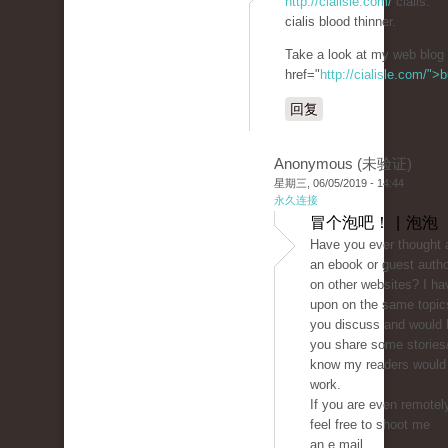
http://cialisle.com/
cialis.
cialis blood thinner.
Take a look at my web blog 
href="
http://cialisle.com/">
回复
Anonymous (未验证)
星期三, 06/05/2019 - 14:44
永久连接
冒个泡吧！ | 泡泡
Have you ever thought 
an ebook or guest autho
on other websites? I ha
upon on the same topic
you discuss and would 
you share some stories/
know my readers would 
work.
If you are even remotely
feel free to shoot me
an e mail.