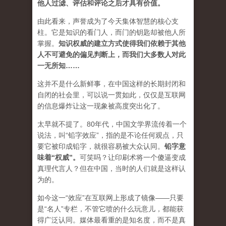
他人过滤、评估和评论之后才具有价值。
由此看来，声誉成为了今天集体智慧的核心支
柱。它是知识的看门人，而门的钥匙却被他人所
掌握。
知识权威的建立方式使得我们依赖于其他
人不可避免的偏见判断上，而我们大多数人对此
一无所知……
这并不是什么新鲜事，在中国这样的长期封闭和
自闭的社会里，可以说一贯如此，仅仅是互联网
的信息爆炸让这一现象被高度突出化了。
太早就不提了。80年代，中国文学界流传着一个
说法，叫“铅字效应”，指的是不论任何观点，只
要它被印成铅字，就很容易被大众认同。
铅字意
味着“权威”
。
可笑吗？让印刷术将一个傻逼变成
真理代言人？但在中国，当时的人们就是这样认
为的。
如今这一“效应”在互联网上形成了镜像——只要
是“名人”专栏，不管它喷的什么玩意儿，都能获
得广泛认同。媒体最看重的是知名度，而不是真