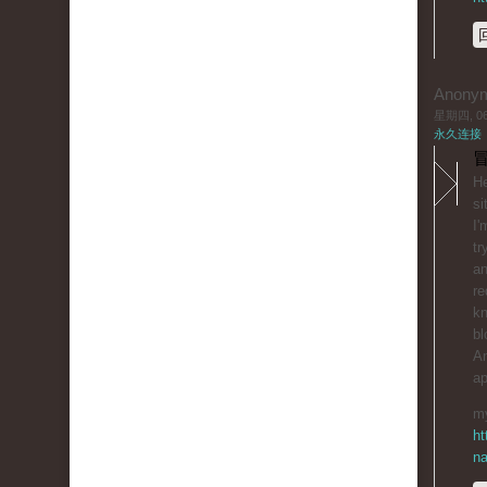
Anony
星期四, 06/
永久连接
冒
He
si
I'
tr
an
re
kn
bl
An
ap
my
ht
na