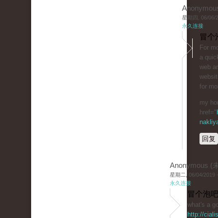
Anonymou
星期四, 06/06/20
永久连接
冒个
For mo
a quic
web an
websit
for mo
my ho
href="
nakliy
回复
Anonymous 
星期二, 06/04/2019 -
永久连接
冒个泡吧
what's a go
http://cial