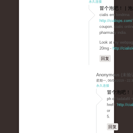
永久连接
冒个泡吧！ | 
cialis em londrina
http://cialisps.com/
coupon. cialis onlin
pharmacy india.
Look at my webpage
20mg -
http://cialis
回复
Anonymous (未验
星期一, 06/03/2019 - 22:
永久连接
冒个泡吧！ 
ph of tadalafil 
href="
http://ci
or
5.
回复