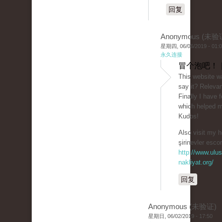
回复
Anonymous (未验
星期四, 06/06/2019 - 01:
永久连接
冒个泡吧！ 
This website w
say it? Relevan
Finally I have
which helped 
Kudos!
Also visit my
şirinevler escor
http://www.ulus
nakliyat.org/
回复
Anonymous (未验证)
星期日, 06/02/2019 - 17:50