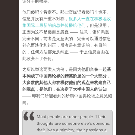
识分子的根基。
他们傻吗？肯定不。那些官媒记者傻吗？也不。
信息并没有严重不对称，
很多人一直在积极地收
集国际上最新的信息并传播给他们
，但是没用，
正因为这不是傻而是愚蠢 —— 注意，傻和愚蠢
完全不同，前者是无意识的，完全可以通过信息
补充而淡化和纠正，后者是有意识的，有目的
的，任何方法都无从纠正 —— 于是信息自由在
此改变不了任何。
之所以举这两类人为例，是因为
他们合在一起基
本构成了中国舆论界的精英阶层的一个大部分，
大多数的其他人都在模仿他们的观点来构建自己
的观点，是他们，在决定了大半中国人的认知
—— 即我们所能看到的所谓中国舆论场之意见倾
向。
Most people are other people. Their
thoughts are someone else's opinions,
their lives a mimicry, their passions a