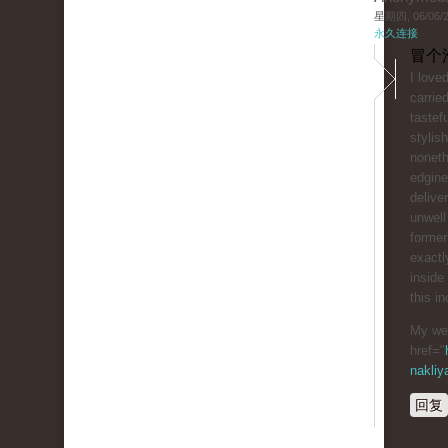
星期四, 06/06/20
永久连接
冒个
I love
carrie
tastef
stylish
nonet
edgine
deliver
unwell
former
exactl
inside
this i
My web
href="
nakliy
回复