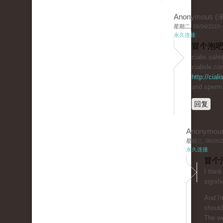
Anonymous 
星期二, 06/04/2019 -
永久连接
冒个泡吧
cialis saht
cialisle.co
http://cial
and sperm
回复
Anonymou
星期三, 06/05/20
永久连接
冒个
I thin
signifi
And i'
should
The we