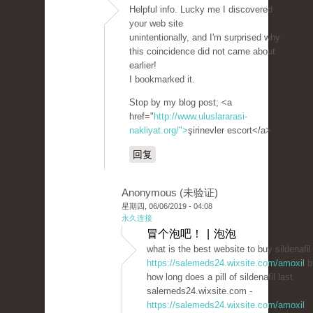
Helpful info. Lucky me I discovered
your web site
unintentionally, and I'm surprised why
this coincidence did not came about
earlier!
I bookmarked it.
Stop by my blog post; <a
href="
http://www.uluslararasi-
nakliyat.org/">
şirinevler escort</a>
回复
Anonymous (未验证)
星期四, 06/06/2019 - 04:08
永久连接
冒个泡吧！ | 泡泡
what is the best website to buy sildenafil
https://salemeds24.wixsite.com/amoxil
b
how long does a pill of sildenafil last
salemeds24.wixsite.com -
https://salemeds24.wixsite.com/amoxil