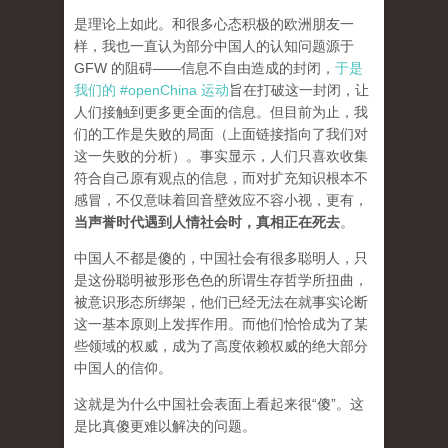
是理论上如此。和很多心态积极的欧洲朋友一
样，我也一直认为部分中国人的认知问题源于
GFW 的阻碍——信息不自由造成的封闭，
于是
我们的 #openChina 运动
旨在打破这一封闭，让
人们接触到更多更全面的信息。但目前为止，我
们的工作是失败的局面（
上面链接指向了我们对
这一失败的分析
）。事实显示，人们只喜欢收集
符合自己原有观点的信息，而对扩充知识根本不
感冒，不仅意味着回音壁效应不容小视，更有，
当声誉时代遇到人情社会时，真相正在死去
。
中国人不都是傻的，中国社会有很多聪明人，只
是这份聪明被形形色色的所谓生存哲学所扭曲，
被意识形态所绑架，他们已经无法在就事实论断
这一基本原则上发挥作用。而他们恰恰成为了某
些领域的权威，成为了高度依赖权威的绝大部分
中国人的信仰。
这就是为什么中国社会表面上看起来很“傻”。这
是比真傻更难以解决的问题。