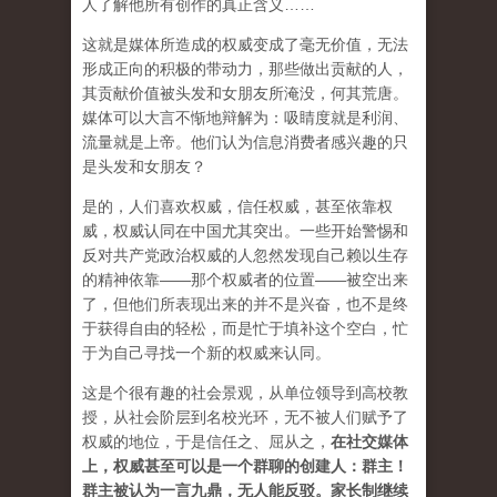
人了解他所有创作的真正含义……
这就是媒体所造成的权威变成了毫无价值，无法
形成正向的积极的带动力，那些做出贡献的人，
其贡献价值被头发和女朋友所淹没，何其荒唐。
媒体可以大言不惭地辩解为：吸睛度就是利润、
流量就是上帝。他们认为信息消费者感兴趣的只
是头发和女朋友？
是的，人们喜欢权威，信任权威，甚至依靠权
威，权威认同在中国尤其突出。一些开始警惕和
反对共产党政治权威的人忽然发现自己赖以生存
的精神依靠——那个权威者的位置——被空出来
了，但他们所表现出来的并不是兴奋，也不是终
于获得自由的轻松，而是忙于填补这个空白，忙
于为自己寻找一个新的权威来认同。
这是个很有趣的社会景观，从单位领导到高校教
授，从社会阶层到名校光环，无不被人们赋予了
权威的地位，于是信任之、屈从之，
在社交媒体
上，权威甚至可以是一个群聊的创建人：群主！
群主被认为一言九鼎，无人能反驳。家长制继续