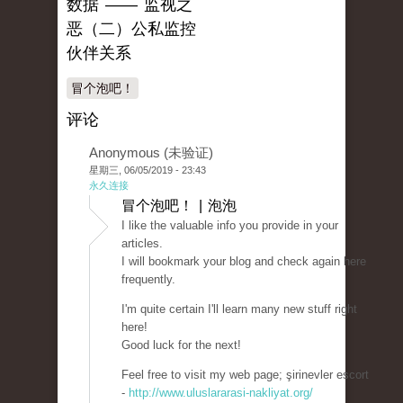
数据 —— 监视之
恶（二）公私监控
伙伴关系
冒个泡吧！
评论
Anonymous (未验证)
星期三, 06/05/2019 - 23:43
永久连接
冒个泡吧！ | 泡泡
I like the valuable info you provide in your
articles.
I will bookmark your blog and check again here
frequently.
I'm quite certain I'll learn many new stuff right
here!
Good luck for the next!
Feel free to visit my web page; şirinevler escort
-
http://www.uluslararasi-nakliyat.org/