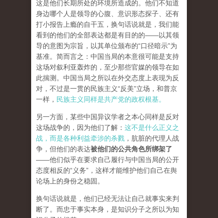
这是他们长期所处的环境所造成的。他们不知道
身边哪个人是领导的心腹、意识形态探子、还有
打小报告上瘾的自干五，换句话说就是，我们能
看到的他们的全部表达都是有目的的——以其领
导的意图为宗旨，以其单位颁布的“口径暗示”为
基准。简而言之：中国当局的本意很可能是支持
这场对叙利亚轰炸的，至少那些官媒的领导在如
此揣测。中国当局之所以在外交态度上表现为反
对，不过是一贯的民族主义“反美”立场，和普京
一样，
民族主义同样是共产党的政权根基。
另一方面，某些中国异议学者之本心同样是反对
这场战争的，因为他们了解：
这不是什么正义之
战，而是各种利益牵涉的杀戮
，肮脏的代理人战
争，但他们的表达
被他们的公共角色所绑架了
——他们似乎在要求自己履行与中国当局的公开
态度相反的“义务”，这样才能维护他们自己在舆
论场上的身份之稳固。
换句话说就是，他们已经无法让自己就事实来判
断了。而忠于事实本身，是知识分子之所以为知