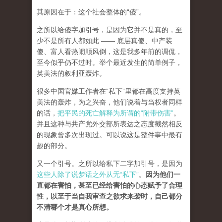
其原因在于：这个社会整体的“傻”。
之所以给傻字加引号，是因为它并不是真的，至
少不是所有人都如此 —— 底层真傻、中产装
傻、富人看热闹顺风倒，这是我多年前的调侃，
至今似乎仍不过时。举个最近发生的简单例子，
英美法的叙利亚轰炸。
很多中国官媒工作者在“私下”里都在高度支持英
美法的轰炸，为之兴奋，他们说着与当权者同样
的话，
把平民的死亡解释为所谓的“附带伤害”
。
并且这种与共产党外交部所表达之态度截然相反
的现象曾多次出现过。可以说这是整件事中最有
趣的部分。
又一个引号。之所以给私下二字加引号，是因为
这些人除了说梦话之外从无“私下”
。
因为他们一
直都在害怕，甚至已经给害怕的心态赋予了合理
性，以至于当自我审查之欲求来袭时，自己都分
不清哪个才是真心所想。