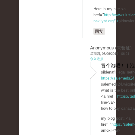
Here is my site <a
href="
http://www.uluslar
nakliyat.org/">
şirinevle
回复
Anonymous (未验证)
星期四, 06/06/2019 - 06:21
永久连接
冒个泡吧！ | 
sildenafil legal net
https://salemeds24
salemeds24.wixsit
what is the best onl
<a href="
https://t
line</a>
how to buy canadian
my blog post; <a
href="
https://sale
amoxil</a>