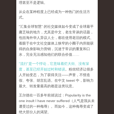
理甚至不是逻辑。
从众在某种程度上已经成为一种热门的生活方
式。
“汇集全球智慧“ 的社交媒体如今变成了全球最平
庸乏味的地方，尤其是中文，老生常谈的话题，
包括海外华人异议人士，都在使用老旧的模式、
着眼于在中文社交媒体上狭窄的小圈子内所能获
得的自身影响力营销，沉迷于常识的重复和口
水，完全无法感知他们的联合价值……
“流行”是一个悖论，它意味着烂大街、没有深
度，甚至已经开始过时和错误
。粉丝经济让很多
人开始变态，为了获得关注——声誉，不惜造
假、夸张、胡言乱语。在中文 tweet 中，影响力
最大、转发量最高的都是这类玩意。
王尔德在一百多年前就说过：Popularity is the
one insult I have never suffered（人气是我从未
遭受过的一种侮辱）。而如今，这种侮辱变成了
绝大部分人的渴望。