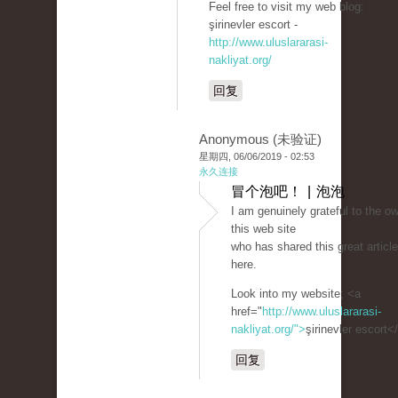
Feel free to visit my web blog:
şirinevler escort -
http://www.uluslararasi-
nakliyat.org/
回复
Anonymous (未验证)
星期四, 06/06/2019 - 02:53
永久连接
冒个泡吧！ | 泡泡
I am genuinely grateful to the ow
this web site
who has shared this great article
here.
Look into my website; <a
href="
http://www.uluslararasi-
nakliyat.org/">
şirinevler escort<
回复