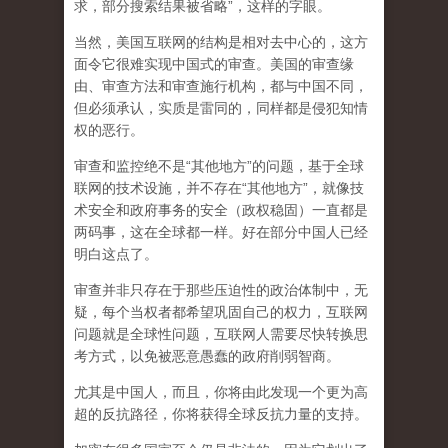
求，部分搜索结果被省略”，这样的字眼。
当然，美国互联网的结构是相对去中心的，这方
面令它很难实现中国式的审查。美国的审查缘
由、审查方法和审查施行机构，都与中国不同，
但必须承认，
实质是雷同的，同样都是侵犯知情
权的恶行。
审查和监控绝不是“其他地方”的问题，基于全球
联网的技术设施，并不存在“其他地方”，就像技
术安全和政府事务的安全（政权稳固）一直都是
两码事，这在全球都一样。好在部分中国人已经
明白这点了。
审查并非只存在于那些压迫性的政治体制中，无
疑，每个当权者都希望巩固自己的权力，互联网
问题就是全球性问题，互联网人需要尽快转换思
考方式，以免被恶意愚蠢的政府削弱智商
。
尤其是中国人，而且，你将由此发现一个更为高
超的反抗路径，你将获得全球反抗力量的支持。