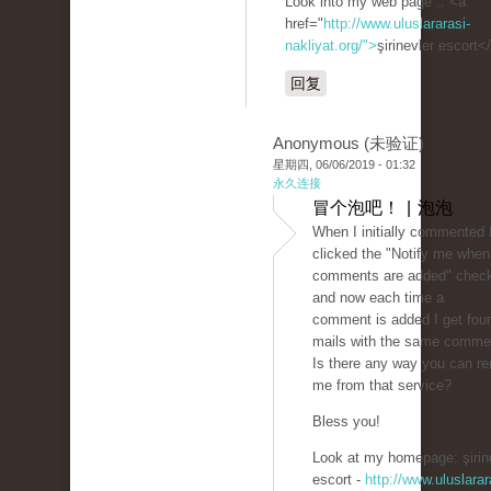
Look into my web page :: <a
href="
http://www.uluslararasi-
nakliyat.org/">
şirinevler escort<
回复
Anonymous (未验证)
星期四, 06/06/2019 - 01:32
永久连接
冒个泡吧！ | 泡泡
When I initially commented 
clicked the "Notify me whe
comments are added" chec
and now each time a
comment is added I get four
mails with the same comme
Is there any way you can r
me from that service?
Bless you!
Look at my homepage: şirin
escort -
http://www.uluslarar