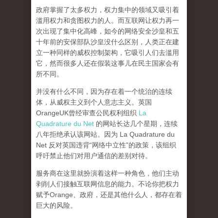
政府掌握了太多权力，权力集中的领域又吸引着
滥用权力和贪图权力的人。而互联网让权力再一
次出现了集中化高峰，
如今的网络安全沙皇和五
十年前的安保部队沙皇没什么区别，人类正在建
立一种同样的威权控制架构，它吸引人们去滥用
它，然而很多人还在假装这事儿在民主国家会有
所不同。
并没有什么不同，因为存在着一个统治的连续
体，从威权主义到个人意志主义。英国
OrangeUK曾经审查公民权利组织
La
Quadrature du Net
的网站长达几个星期，连续
八年拒绝承认该网站。因为 La Quadrature du
Net 反对英国违背“网络中立性”的政策，该组织
呼吁禁止他们对用户通信的差别对待。
服务商在这里就扮演着这样一种角色，他们主动
剥削人们接触互联网信息的能力。不论你把权力
赋予Orange、政府，还是其他什么人，都存在着
巨大的风险。