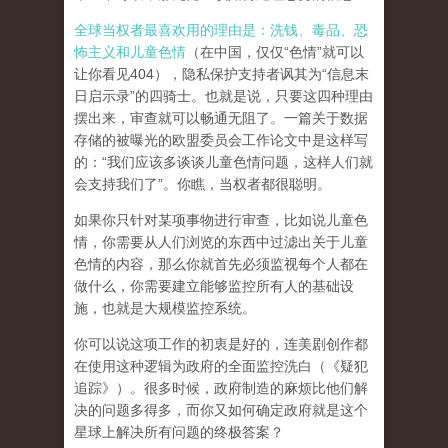
全球当权者最喜欢用的理由是：洗钱、毒品、恐
怖主义和儿童色情
（在中国，仅仅“色情”就可以
让你看见404），隐私保护支持者讽其为“信息末
日启示录”的四骑士。也就是说，只要这四种理由
摆出来，审查就可以畅通无阻了。一篇关于数据
存储的被曝光的欧盟委员会工作论文中是这样写
的：“我们应该多谈谈儿童色情问题，这样人们就
会支持我们了”。你瞧，当权者都很聪明。
如果你只针对某项事物进行审查，比如说儿童色
情，你需要从人们浏览的东西中过滤出关于儿童
色情的内容，那么你就首先必须监视每个人都在
做什么，你需要建立能够监控所有人的基础设
施，也就是大规模监控系统。
你可以说这项工作的初衷是好的，连美剧创作都
在使用这种逻辑为政府的全面监控洗白（《疑犯
追踪》）。
很多时候，政府制造的麻烦比他们解
决的问题多得多，而你又如何确定政府就是这个
星球上解决所有问题的终极答案？