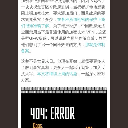
加密在很多国家至今仍是非法的，因为它划出了
一块块视觉盲区令政府恐惧，当权者拼命地想要
阻止强加密技术、要求添加后门，而且政府的要
求究竟落实了多少，
在各种所谓机密的保护下我
们很难准确了解
。为了维护经济，中国政府无法
全面禁用当下最普遍使用的加密技术 VPN，这还
是拜GFW所赐，可以说是当局的作茧自缚，然而
他们想到了另一个同样效果的方法，
那就是强制
备案
。
这并不是世界末日。但现在开始，就需要更多人
了解到事实真相，更多人一起出谋划策，加入反
抗大军。
本文将继续上周的话题
，一起探讨应对
方案。