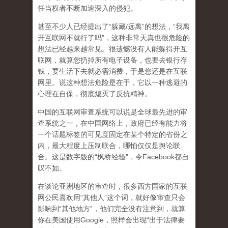
任当权者不断加速深入的侵犯。
甚至不少人已经提出了“躲藏/远离”的想法，“我离
开互联网不就行了吗”，这种非常天真也很危险的
想法已经越来越常见。很遗憾没有人能躲得开互
联网，就算您扔掉所有电子设备，也要去银行存
钱，要生活下去就必需消费，于是您还是在互联
网里。说这种想法危险是在于，它以一种逃避的
心理在自保，彻底熄灭了反抗精神。
中国的互联网审查系统可以说是全球最先进的审
查系统之一，在中国网络上，政府已经有能力将
一个话题标签的可见度固定在某个特定的省份之
内，最大程度上压制联合
，哪怕仅仅是舆论联
合。这是数字版的“枫桥经验”，令Facebook都自
叹不如。
在谈论亚洲地区的审查时，很多西方国家的互联
网公民喜欢用“其他人”这个词，就好像审查只会
影响到“其他地方”，他们完全没有注意到，
就算
你在美国使用Google，照样会出现“出于法律要