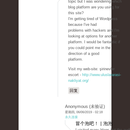
topic but I was wondering which
blog platform are you using for
this site?
I'm getting tired of Wordpress
because I've had
problems with hackers and I'm
looking at options for another
platform. I would be fantastic if
you could point me in the
direction of a good
platform.
Visit my web-site: şirinevler
escort -
http://www.uluslararasi-
nakliyat.org/
回复
Anonymous (未验证)
星期四, 06/06/2019 - 02:18
永久连接
冒个泡吧！ | 泡泡
I visited many blogs but the aud