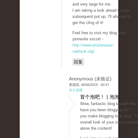
and very large for me.
I am taking a look ahead to your
subsequent put up, I'll attempt to
get the cling of it!
Feel free to visit my blog post ::
şirinevler escort -
http://www.uluslararasi-
nakliyat.org/
回复
Anonymous (未验证)
星期四, 06/06/2019 - 00:47
永久连接
冒个泡吧！ | 泡泡
Wow, fantastic blog layout! How
have you been blogging for?
you make blogging look easy. T
overall look of your site is wonder
alone the content!