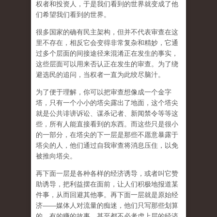
权者和投资人，于是我们看到的世界就变成了他
们希望我们看到的世界。
很多国家的确有民主架构，但并不代表审查在这
里不存在，相反它会变得非常复杂和精妙，它通
过多个层面的间接途径来混淆正在发生的事实，
这些层面可以用来否认正在发生的审查。为了绕
避选民的追问，当权者一直为此绞尽脑汁。
为了便于理解，你可以把审查想像成一个金字
塔，只有一个小小的塔尖露出了地面，这个塔尖
就是公共诽谤诉讼、谋杀记者、新闻禁令等等这
些，所有人能直接看到的东西。而这些只是很小
的一部分，在塔尖的下一层是那些不愿意暴露于
塔尖的人，他们通过自我审查将消息压住，以免
被推向塔尖。
再下面一层是各种各样的经济诱导，或者叫它赞
助诱导，把利益摆在面前，让人们积极地报道某
件事，从而回避其他事。再下面一层就是原始经
济——媒体人对流量的痴迷，他们只写那些划算
的、有的赚的故事，甚至都不必考虑上层的经济