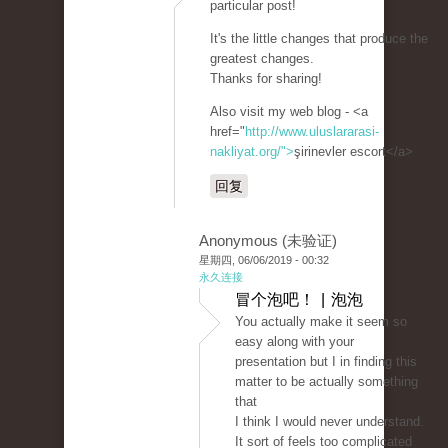
particular post!
It's the little changes that produce the
greatest changes.
Thanks for sharing!
Also visit my web blog - <a
href="
http://www.uluslararasi-
nakliyat.org/">
şirinevler escort</a>
回复
Anonymous (未验证)
星期四, 06/06/2019 - 00:32
永久连接
冒个泡吧！ | 泡泡
You actually make it seem so
easy along with your
presentation but I in finding this
matter to be actually something
that
I think I would never understand.
It sort of feels too complicated