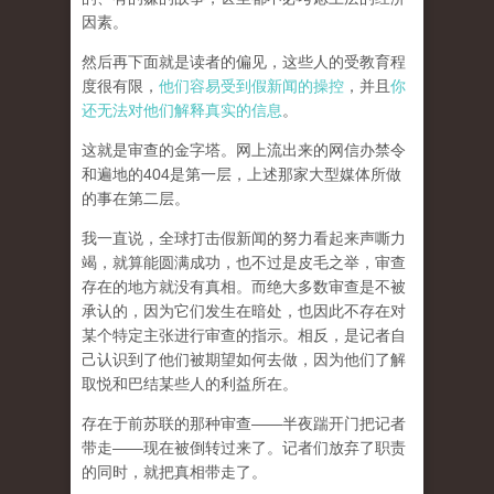
因素。
然后再下面就是读者的偏见，这些人的受教育程
度很有限，
他们容易受到假新闻的操控
，并且
你
还无法对他们解释真实的信息
。
这就是审查的金字塔。网上流出来的网信办禁令
和遍地的404是第一层，上述那家大型媒体所做
的事在第二层。
我一直说，全球打击假新闻的努力看起来声嘶力
竭，就算能圆满成功，也不过是皮毛之举，审查
存在的地方就没有真相。而
绝大多数审查是不被
承认的，因为它们发生在暗处，也因此不存在对
某个特定主张进行审查的指示。相反，是记者自
己认识到了他们被期望如何去做，因为他们了解
取悦和巴结某些人的利益所在。
存在于前苏联的那种审查——半夜踹开门把记者
带走——现在被倒转过来了。记者们放弃了职责
的同时，就把真相带走了。