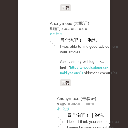
回复
Anonymous (未验证)
星期四, 06/06/2019 - 00:20
永久连接
冒个泡吧！ | 泡泡
I was able to find good advice from
your articles.
Also visit my weblog ... <a
href="
http://www.uluslararasi-
nakliyat.org/">
şirinevler escort</a>
回复
Anonymous (未验证)
星期四, 06/06/2019 - 00:30
永久连接
冒个泡吧！ | 泡泡
Hello, I think your site might be
having browser compatibility