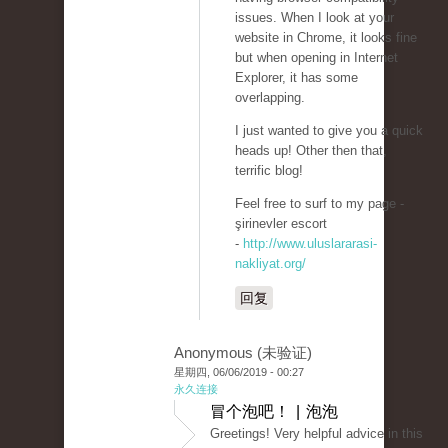
issues. When I look at your
website in Chrome, it looks fine
but when opening in Internet
Explorer, it has some
overlapping.
I just wanted to give you a quick
heads up! Other then that,
terrific blog!
Feel free to surf to my page -
şirinevler escort
-
http://www.uluslararasi-
nakliyat.org/
回复
Anonymous (未验证)
星期四, 06/06/2019 - 00:27
永久连接
冒个泡吧！ | 泡泡
Greetings! Very helpful advice in this