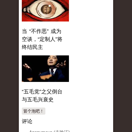
当 “不作恶” 成为
空谈，“定制人”将
终结民主
“五毛党”之父倒台
与五毛兴衰史
冒个泡吧！
评论