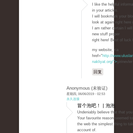
I like the helpful infor
in your articles.
I will bookmark your bl
look at again right here 
I am rather certain I will
new stuff proper
right here! Best of luck 
my website; <a
href="
http://www.uluslar
nakliyat.org/">
şirinevle
回复
Anonymous (未验证)
星期四, 06/06/2019 - 02:53
永久连接
冒个泡吧！ | 泡泡
Undeniably believe that that you
Your favourite reason seemed to
the web the simplest thing to tak
account of.