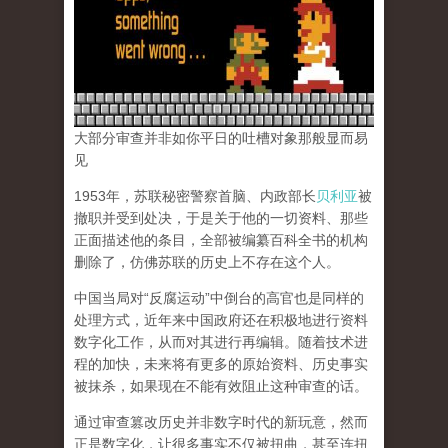
大部分审查并非如你平日的吐槽对象那般显而易
见
1953年，苏联秘密警察首脑、内政部长
贝利亚
被
撤职并受到处决，于是关于他的一切资料、那些
正面描述他的条目，全部被编纂百科全书的机构
删除了，仿佛苏联的历史上不存在这个人。
中国当局对“反腐运动”中倒台的高官也是同样的
处理方式，近年来中国政府还在积极地进行资料
数字化工作，从而对其进行再编辑。随着技术进
程的加快，未来将有更多的原始资料、历史事实
被抹杀，如果现在不能有效阻止这种审查的话。
通过审查篡改历史并非数字时代的新玩意，然而
正是数字化，让很多事实不仅被扭曲，甚至连扭