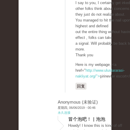
I say to you, I certainly get irked
other folks think about concerns
they just do not realize about.
You managed to hit the nail upo
highest and defined
out the entire thing without havi
effect , folks can take
a signal. Will probably be back t
more.
Thank you
Here is my webpage; <a
href="
http://www.uluslararasi-
nakliyat.org/">
şirinevler escort<
回复
Anonymous (未验证)
星期四, 06/06/2019 - 00:46
永久连接
冒个泡吧！ | 泡泡
Howdy! I know this is kind of off