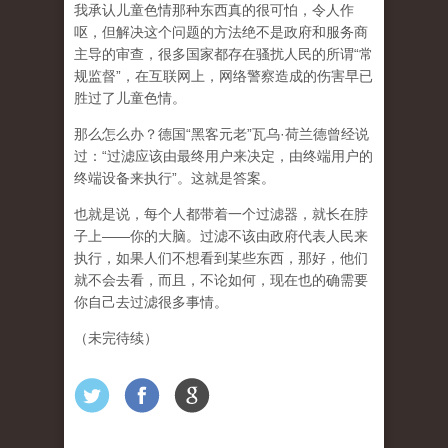
我承认儿童色情那种东西真的很可怕，令人作
呕，但
解决这个问题的方法绝不是政府和服务商
主导的审查，很多国家都存在骚扰人民的所谓“常
规监督”，在互联网上，网络警察造成的伤害早已
胜过了儿童色情。
那么怎么办？德国“黑客元老”瓦乌·荷兰德曾经说
过：“过滤应该由最终用户来决定，由终端用户的
终端设备来执行”。这就是答案。
也就是说，每个人都带着一个过滤器，就长在脖
子上——你的大脑。过滤不该由政府代表人民来
执行，如果人们不想看到某些东西，那好，他们
就不会去看，而且，不论如何，现在也的确需要
你自己去过滤很多事情。
（未完待续）