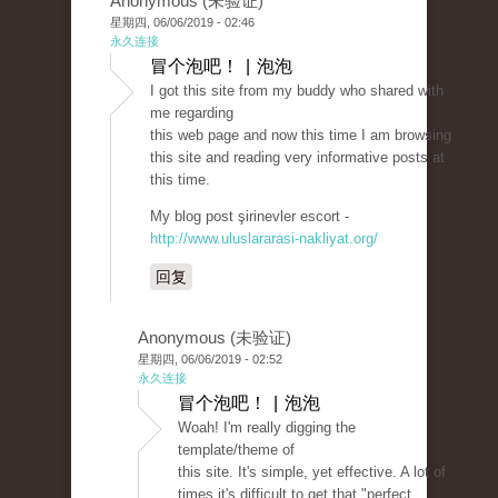
Anonymous (未验证)
星期四, 06/06/2019 - 02:46
永久连接
冒个泡吧！ | 泡泡
I got this site from my buddy who shared with
me regarding
this web page and now this time I am browsing
this site and reading very informative posts at
this time.
My blog post şirinevler escort -
http://www.uluslararasi-nakliyat.org/
回复
Anonymous (未验证)
星期四, 06/06/2019 - 02:52
永久连接
冒个泡吧！ | 泡泡
Woah! I'm really digging the
template/theme of
this site. It's simple, yet effective. A lot of
times it's difficult to get that "perfect