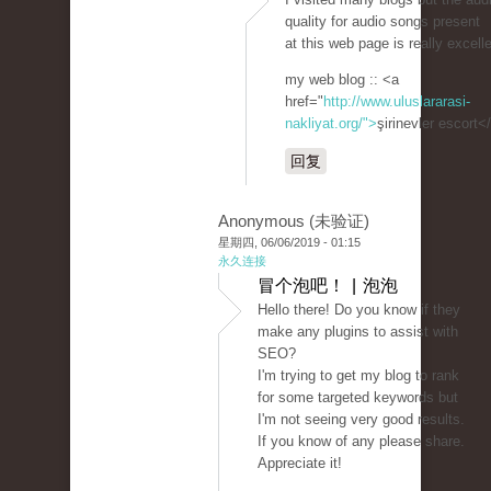
quality for audio songs present
at this web page is really excelle
my web blog :: <a
href="
http://www.uluslararasi-
nakliyat.org/">
şirinevler escort<
回复
Anonymous (未验证)
星期四, 06/06/2019 - 01:15
永久连接
冒个泡吧！ | 泡泡
Hello there! Do you know if they
make any plugins to assist with
SEO?
I'm trying to get my blog to rank
for some targeted keywords but
I'm not seeing very good results.
If you know of any please share.
Appreciate it!