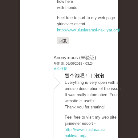
how here
with friends.
Feel free to surf to my web page ::
şirinevler escort -
http://www.uluslararasi-nakliyat.org/
回复
Anonymous (未验证)
星期四, 06/06/2019 - 03:24
永久连接
冒个泡吧！ | 泡泡
Everything is very open with a
precise description of the issues.
It was really informative. Your
website is useful.
Thank you for sharing!
Feel free to visit my web site:
şirinevler escort -
http://www.uluslararasi-
nakliyat.org/