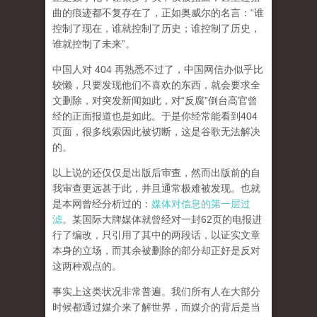
曲的痕迹都不复存在了，正如奥威尔的名言：“谁
控制了现在，谁就控制了历史；谁控制了历史，
谁就控制了未来”。
中国人对 404 再熟悉不过了，中国网信办似乎比
较懒，只要发现他们不喜欢的东西，就会要求全
文删除，对突发新闻如此，对“反腐”倒台高官曾
经的正面报道也是如此。于是你经常能看到404
页面，
很多线索因此被切断，这是谷歌无法解决
的。
以上说的还仅仅是出版后审查，然而
出版前的自
我审查更远甚于此，并且通常极难被发现。
也就
是本网曾经分析过的：
媒体对信息的第一层过
滤
。某国际大牌媒体就曾经对一封62页的电报进
行了编改，只引用了其中的两段话，以证实文章
本身的立场，而其余被删除的部分却正好是反对
这两种观点的。
事实上这类状况非常普遍。我们所有人在大部分
时候都通过媒介来了解世界，而媒介的背后是当