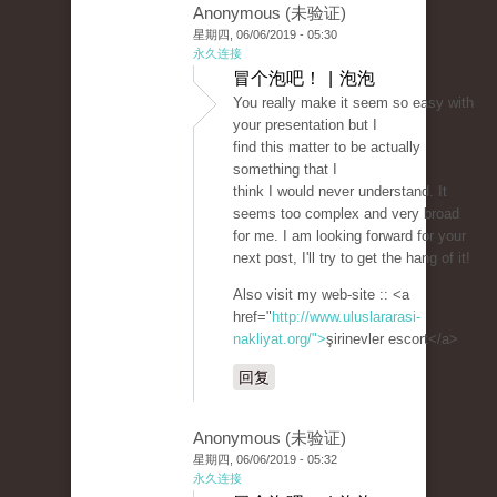
Anonymous (未验证)
星期四, 06/06/2019 - 05:30
永久连接
冒个泡吧！ | 泡泡
You really make it seem so easy with
your presentation but I
find this matter to be actually
something that I
think I would never understand. It
seems too complex and very broad
for me. I am looking forward for your
next post, I'll try to get the hang of it!
Also visit my web-site :: <a
href="
http://www.uluslararasi-
nakliyat.org/">
şirinevler escort</a>
回复
Anonymous (未验证)
星期四, 06/06/2019 - 05:32
永久连接