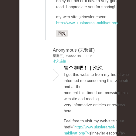
Fairly certain he'll have a very good
read. I appreciate you for sharing!
my web-site şirinevler escort -
http://www.uluslararasi-nakliyat.org/
回复
Anonymous (未验证)
星期三, 06/05/2019 - 11:03
永久连接
冒个泡吧！ | 泡泡
I got this website from my friend who
informed me concerning this web site
and at the
moment this time I am browsing this
website and reading
very informative articles or reviews
here.
Feel free to visit my web-site :: <a
href="
http://www.uluslararasi-
nakliyat.org/">
şirinevler escort</a>