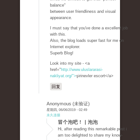
balance"
between user friendliness and visual
appearance.
I must say that you've done a excellent job
with this.
Also, the blog loads super fast for me on
Internet explorer.
Superb Blog!
Look into my site - <a
href="
http://www.uluslararasi-
nakliyat.org/">
şirinevler escort</a>
回复
Anonymous (未验证)
星期四, 06/06/2019 - 02:49
永久连接
冒个泡吧！ | 泡泡
Hi, after reading this remarkable post i
am too delighted to share my know-