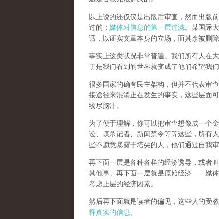
以上说的还仅仅是出版后审查，然而
出版前
过的：
媒体对信息的第一层过滤
。某国际大
话，以证实文章本身的立场，而其余被删除
事实上这类状况非常普遍。我们所有人在大
于是我们看到的世界就变成了他们希望我们
很多国家的确有民主架构，但并不代表审查
接途径来混淆正在发生的事实，这些层面可
绞尽脑汁。
为了便于理解，你可以把审查想像成一个金
讼、谋杀记者、新闻禁令等等这些，所有人
些不愿意暴露于塔尖的人，他们通过自我审
再下面一层是各种各样的经济诱导，或者叫
其他事。再下面一层就是原始经济——媒体
考虑上层的经济因素。
然后再下面就是读者的偏见，这些人的受教
释真实的信息
。