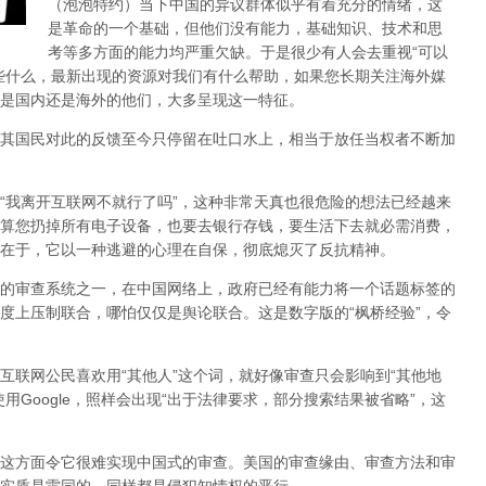
（泡泡特约）
当下中国的异议群体似乎有着充分的情绪，这
是革命的一个基础，但他们没有能力，基础知识、技术和思
考等多方面的能力均严重欠缺。于是很少有人会去重视“可以
些什么，最新出现的资源对我们有什么帮助，如果您长期关注海外媒
是国内还是海外的他们，大多呈现这一特征。
其国民对此的反馈至今只停留在吐口水上，相当于放任当权者不断加
，“我离开互联网不就行了吗”，这种非常天真也很危险的想法已经越来
算您扔掉所有电子设备，也要去银行存钱，要生活下去就必需消费，
在于，它以一种逃避的心理在自保，彻底熄灭了反抗精神。
的审查系统之一，在中国网络上，政府已经有能力将一个话题标签的
度上压制联合
，哪怕仅仅是舆论联合。这是数字版的“枫桥经验”，令
互联网公民喜欢用“其他人”这个词，就好像审查只会影响到“其他地
用Google，照样会出现“出于法律要求，部分搜索结果被省略”，这
这方面令它很难实现中国式的审查。美国的审查缘由、审查方法和审