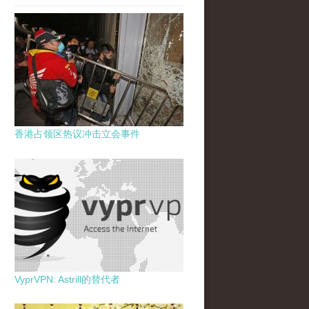
香港占领区热议冲击立会事件
VyprVPN: Astrill的替代者