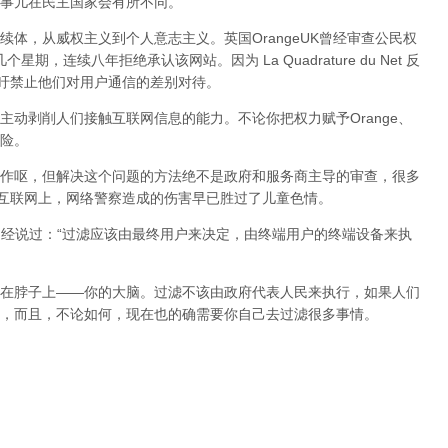
事儿在民主国家会有所不同。
体，从威权主义到个人意志主义。英国OrangeUK曾经审查公民权
星期，连续八年拒绝承认该网站。因为 La Quadrature du Net 反
呼吁禁止他们对用户通信的差别对待。
动剥削人们接触互联网信息的能力。不论你把权力赋予Orange、
险。
作呕，但
解决这个问题的方法绝不是政府和服务商主导的审查，很多
在互联网上，网络警察造成的伤害早已胜过了儿童色情。
曾经说过：“过滤应该由最终用户来决定，由终端用户的终端设备来执
在脖子上——你的大脑。过滤不该由政府代表人民来执行，如果人们
，而且，不论如何，现在也的确需要你自己去过滤很多事情。