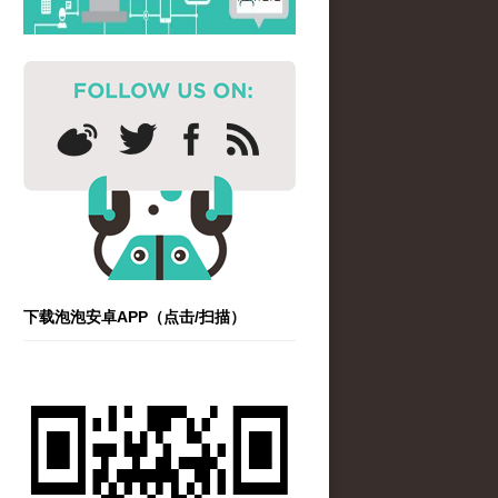
下载泡泡安卓APP（点击/扫描）