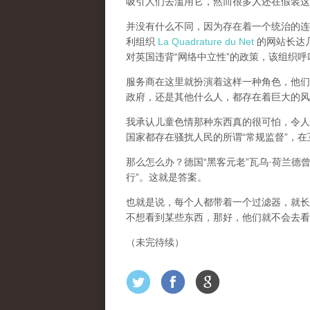
吸引人们去滥用它，然而很多人还在假装这
并没有什么不同，因为存在着一个统治的连续
利组织
La Quadrature du Net
的网站长达几个
对英国违背“网络中立性”的政策，该组织
服务商在这里就扮演着这样一种角色，他们主
政府，还是其他什么人，都存在着巨大的风
我承认儿童色情那种东西真的很可怕，令人
国家都存在骚扰人民的所谓“常规监督”，
那么怎么办？德国“黑客元老”瓦乌·荷兰德
行”。这就是答案。
也就是说，每个人都带着一个过滤器，就长
不想看到某些东西，那好，他们就不会去看
（未完待续）