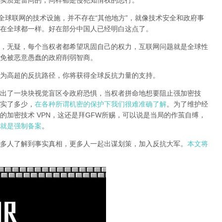
实质是雷同的，同样都是侵犯知情权的恶行。
全球联网的技术设施，并不存在“其他地方”，就像技术安全和政府事
在全球都一样。好在部分中国人已经明白这点了。
，无疑，每个当权者都希望巩固自己的权力，互联网问题就是全球性
免被恶意愚蠢的政府削弱智商
。
为高超的反抗路径，你将获得全球反抗力量的支持。
出了一块块视觉盲区令政府恐惧，当权者拼命地想要阻止强加密技
实了多少，
在各种所谓机密的保护下我们很难准确了解
。为了维护经
的加密技术 VPN，这还是拜GFW所赐，可以说是当局的作茧自缚，
就是强制备案
。
多人了解到事实真相，更多人一起出谋划策，加入反抗大军。
本文将