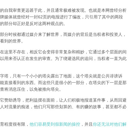
的自我审查更远甚于此，并且通常极难被发现。
也就是本网曾经分析
牌媒体就曾经对一封62页的电报进行了编改，只引用了其中的两段
的部分却正好是反对这两种观点的。
部分时候都通过媒介来了解世界，而媒介的背后是当权者和投资人，
看到的世界。
在这里不存在，相反它会变得非常复杂和精妙，它通过多个层面的间
以用来否认正在发生的审查。为了绕避选民的追问，当权者一直为此
字塔，只有一个小小的塔尖露出了地面，这个塔尖就是公共诽谤诉
能直接看到的东西。而这些只是很小的一部分，在塔尖的下一层是那
查将消息压住，以免被推向塔尖。
它赞助诱导，把利益摆在面前，让人们积极地报道某件事，从而回避
人对流量的痴迷，他们只写那些划算的、有的赚的故事，甚至都不必
育程度很有限，
他们容易受到假新闻的操控
，并且
你还无法对他们解