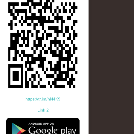
https://tr.im/hN4K9
Link 2
standard-icon-googleplay-app-store.png