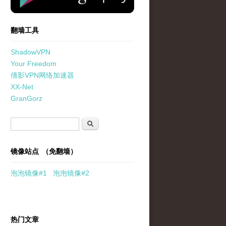
翻墙工具
ShadowVPN
Your Freedom
倩影VPN网络加速器
XX-Net
GranGorz
搜索表单
搜索
镜像站点 （免翻墙）
泡泡
镜像
#1
泡泡
镜像#2
热门文章