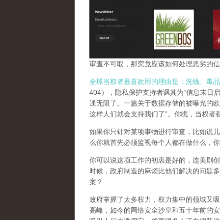
审查不可取，那究竟应该如何处理恶劣的信
全球当权者最喜欢用的理由是：洗钱、毒品
404），隐私保护支持者讽其为“信息末日
通无阻了。一篇关于数据存储的被曝光的欧
这样人们就会支持我们了”。你瞧，当权者
如果你只针对某项事物进行审查，比如说儿
么你就首先必须监视每个人都在做什么，你
你可以说这项工作的初衷是好的，连美剧创
时候，政府制造的麻烦比他们解决的问题多
案？
政府掌握了太多权力，权力集中的领域又吸
高峰，
如今的网络安全沙皇和五十年前的安