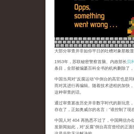
大部分审查并非如你平日的吐槽对象那般显
1953年，苏联秘密警察首脑、内政部长
贝
条目，全部被编纂百科全书的机构删除了，
中国当局对“反腐运动”中倒台的高官也是
而对其进行再编辑。随着技术进程的加快，
这种审查的话。
通过审查篡改历史并非数字时代的新玩意，
存在了，正如奥威尔的名言：“谁控制了现
中国人对 404 再熟悉不过了，中国网信
发新闻如此，对“反腐”倒台高官曾经的正面
这是谷歌无法解决的。