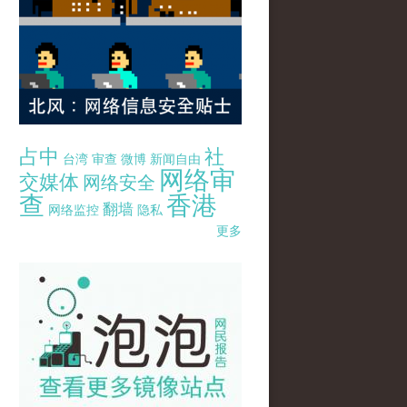
占中
社
台湾
审查
微博
新闻自由
网络审
交媒体
网络安全
查
香港
翻墙
网络监控
隐私
更多
pao-pao-banner-mirror-site-120814.jpg