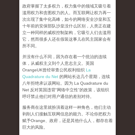
政府掌握了太多权力，权力集中的领域又吸引着
滥用权力和贪图权力的人。而互联网让权力再一
次出现了集中化高峰，
如今的网络安全沙皇和五
十年前的安保部队沙皇没什么区别，人类正在建
立一种同样的威权控制架构，它吸引人们去滥用
它，然而很多人还在假装这事儿在民主国家会有
所不同。
并没有什么不同，因为存在着一个统治的连续
体，从威权主义到个人意志主义。英国
OrangeUK曾经审查公民权利组织
La
Quadrature du Net
的网站长达几个星期，连续
八年拒绝承认该网站。因为 La Quadrature du
Net 反对英国违背“网络中立性”的政策，该组织
呼吁禁止他们对用户通信的差别对待。
服务商在这里就扮演着这样一种角色，他们主动
剥削人们接触互联网信息的能力。不论你把权力
赋予Orange、政府，还是其他什么人，都存在着
巨大的风险。