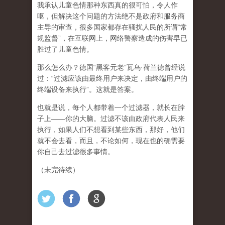
我承认儿童色情那种东西真的很可怕，令人作
呕，但
解决这个问题的方法绝不是政府和服务商
主导的审查，很多国家都存在骚扰人民的所谓“常
规监督”，在互联网上，网络警察造成的伤害早已
胜过了儿童色情。
那么怎么办？德国“黑客元老”瓦乌·荷兰德曾经说
过：“过滤应该由最终用户来决定，由终端用户的
终端设备来执行”。这就是答案。
也就是说，每个人都带着一个过滤器，就长在脖
子上——你的大脑。过滤不该由政府代表人民来
执行，如果人们不想看到某些东西，那好，他们
就不会去看，而且，不论如何，现在也的确需要
你自己去过滤很多事情。
（未完待续）