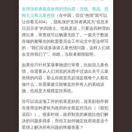
全球当权者最喜欢用的理由是：洗钱、毒品、恐
怖主义和儿童色情
（在中国，仅仅“色情”就可以
让你看见404），隐私保护支持者讽其为“信息末
日启示录”的四骑士。也就是说，只要这四种理由
摆出来，审查就可以畅通无阻了。一篇关于数据
存储的被曝光的欧盟委员会工作论文中是这样写
的：“我们应该多谈谈儿童色情问题，这样人们就
会支持我们了”。你瞧，当权者都很聪明。
如果你只针对某项事物进行审查，比如说儿童色
情，你需要从人们浏览的东西中过滤出关于儿童
色情的内容，那么你就首先必须监视每个人都在
做什么，你需要建立能够监控所有人的基础设
施，也就是大规模监控系统。
你可以说这项工作的初衷是好的，连美剧创作都
在使用这种逻辑为政府的全面监控洗白（《疑犯
追踪》）。
很多时候，政府制造的麻烦比他们解
决的问题多得多，而你又如何确定政府就是这个
星球上解决所有问题的终极答案？