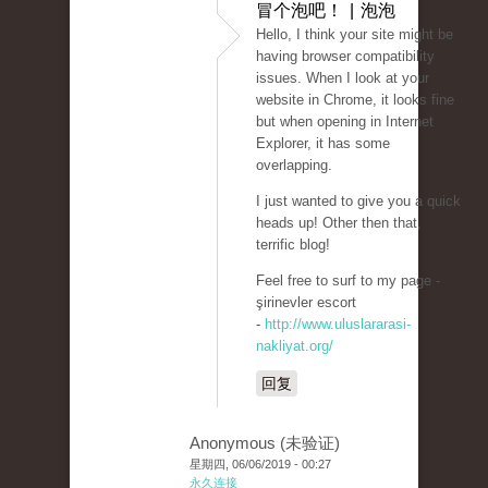
冒个泡吧！ | 泡泡
Hello, I think your site might be
having browser compatibility
issues. When I look at your
website in Chrome, it looks fine
but when opening in Internet
Explorer, it has some
overlapping.
I just wanted to give you a quick
heads up! Other then that,
terrific blog!
Feel free to surf to my page -
şirinevler escort
-
http://www.uluslararasi-
nakliyat.org/
回复
Anonymous (未验证)
星期四, 06/06/2019 - 00:27
永久连接