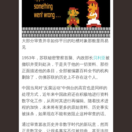
大部分审查并非如你平日的吐槽对象那般显而易
见
1953年，苏联秘密警察首脑、内政部长
贝利亚
被
撤职并受到处决，于是关于他的一切资料、那些
正面描述他的条目，全部被编纂百科全书的机构
删除了，仿佛苏联的历史上不存在这个人。
中国当局对“反腐运动”中倒台的高官也是同样的
处理方式，近年来中国政府还在积极地进行资料
数字化工作，从而对其进行再编辑。随着技术进
程的加快，未来将有更多的原始资料、历史事实
被抹杀，如果现在不能有效阻止这种审查的话。
通过审查篡改历史并非数字时代的新玩意，然而
正是数字化，让很多事实不仅被扭曲，甚至连扭