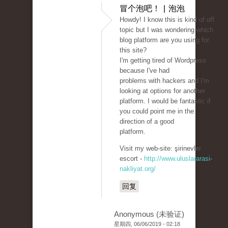
冒个泡吧！ | 泡泡
Howdy! I know this is kind of off
topic but I was wondering which
blog platform are you using for
this site?
I'm getting tired of Wordpress
because I've had
problems with hackers and I'm
looking at options for another
platform. I would be fantastic if
you could point me in the
direction of a good
platform.
Visit my web-site: şirinevler
escort -
http://www.uluslararasi-
nakliyat.org/
回复
Anonymous (未验证)
星期四, 06/06/2019 - 02:18