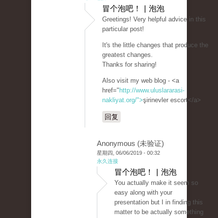
冒个泡吧！ | 泡泡
Greetings! Very helpful advice in this
particular post!
It's the little changes that produce the
greatest changes.
Thanks for sharing!
Also visit my web blog - <a
href="
http://www.uluslararasi-
nakliyat.org/">
şirinevler escort</a>
回复
Anonymous (未验证)
星期四, 06/06/2019 - 00:32
永久连接
冒个泡吧！ | 泡泡
You actually make it seem so
easy along with your
presentation but I in finding this
matter to be actually something