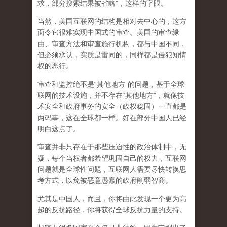
求，部分搜索结果被省略”，这样的字眼。
当然，美国互联网的结构是相对去中心的，这方
面令它很难实现中国式的审查。美国的审查缘
由、审查方法和审查施行机构，都与中国不同，
但必须承认，
实质是雷同的，同样都是侵犯知情
权的恶行。
审查和监控绝不是“其他地方”的问题，基于全球
联网的技术设施，并不存在“其他地方”，就像技
术安全和政府事务的安全（政权稳固）一直都是
两码事，这在全球都一样。好在部分中国人已经
明白这点了。
审查并非只存在于那些压迫性的政治体制中，无
疑，每个当权者都希望巩固自己的权力，互联网
问题就是全球性问题，互联网人需要尽快转换思
考方式，以免被恶意愚蠢的政府削弱智商
。
尤其是中国人，而且，你将由此发现一个更为高
超的反抗路径，你将获得全球反抗力量的支持。