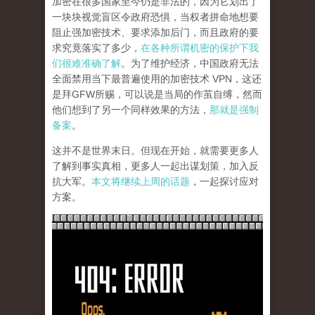
加密在很多国家至今仍是非法的，因为它划出了
一块块视觉盲区令政府恐惧，当权者拼命地想要
阻止强加密技术、要求添加后门，而且政府的要
求究竟落实了多少，
在各种所谓机密的保护下我
们很难准确了解
。为了维护经济，中国政府无法
全面禁用当下最普遍使用的加密技术 VPN，这还
是拜GFW所赐，可以说是当局的作茧自缚，然而
他们想到了另一个同样效果的方法，
那就是强制
备案
。
这并不是世界末日。但现在开始，就需要更多人
了解到事实真相，更多人一起出谋划策，加入反
抗大军。
本文将继续上周的话题
，一起探讨应对
方案。