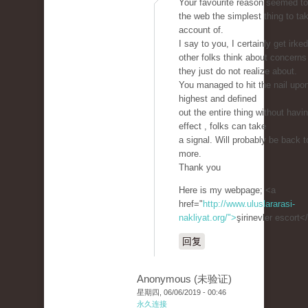
Your favourite reason seemed to
the web the simplest thing to tak
account of.
I say to you, I certainly get irked
other folks think about concerns
they just do not realize about.
You managed to hit the nail upo
highest and defined
out the entire thing without havi
effect , folks can take
a signal. Will probably be back t
more.
Thank you
Here is my webpage; <a
href="
http://www.uluslararasi-
nakliyat.org/">
şirinevler escort<
回复
Anonymous (未验证)
星期四, 06/06/2019 - 00:46
永久连接