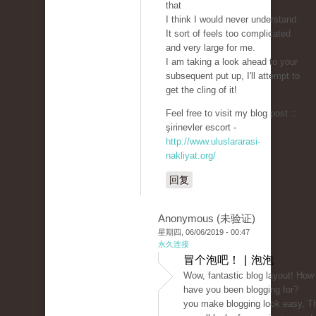
that
I think I would never understand.
It sort of feels too complicated
and very large for me.
I am taking a look ahead to your
subsequent put up, I'll attempt to
get the cling of it!
Feel free to visit my blog post ::
şirinevler escort -
http://www.uluslararasi-
nakliyat.org/
回复
Anonymous (未验证)
星期四, 06/06/2019 - 00:47
永久连接
冒个泡吧！ | 泡泡
Wow, fantastic blog layout! How
have you been blogging for?
you make blogging look easy. T