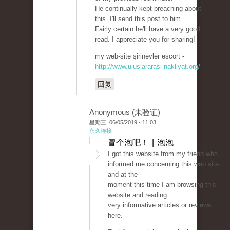
He continually kept preaching about
this. I'll send this post to him.
Fairly certain he'll have a very good
read. I appreciate you for sharing!
my web-site şirinevler escort -
http://www.uluslararasi-nakliyat.org/
回复
Anonymous (未验证)
星期三, 06/05/2019 - 11:03
永久连接
冒个泡吧！ | 泡泡
I got this website from my friend who
informed me concerning this web site
and at the
moment this time I am browsing this
website and reading
very informative articles or reviews
here.