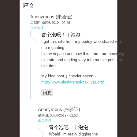
评论
Anonymous (未验证)
星期四, 06/06/2019 - 02:46
永久连接
冒个泡吧！ | 泡泡
I got this site from my buddy who shared with
me regarding
this web page and now this time I am browsing
this site and reading very informative posts at
this time.
My blog post şirinevler escort -
http://www.uluslararasi-nakliyat.org/
回复
Anonymous (未验证)
星期四, 06/06/2019 - 02:52
永久连接
冒个泡吧！ | 泡泡
Woah! I'm really digging the