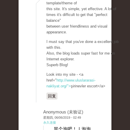
template/theme of
this site. It's simple, yet effective. A lot of
times it's difficult to get that "perfect
balance"
between user friendliness and visual
appearance.
I must say that you've done a excellent job
with this.
Also, the blog loads super fast for me on
Internet explorer.
Superb Blog!
Look into my site - <a
href="
http://www.uluslararasi-
nakliyat.org/">
şirinevler escort</a>
回复
Anonymous (未验证)
星期四, 06/06/2019 - 02:49
永久连接
冒个泡吧！ | 泡泡