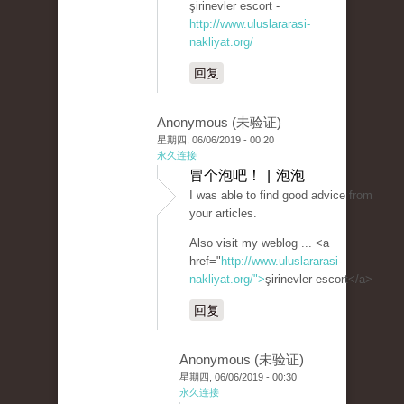
şirinevler escort -
http://www.uluslararasi-
nakliyat.org/
回复
Anonymous (未验证)
星期四, 06/06/2019 - 00:20
永久连接
冒个泡吧！ | 泡泡
I was able to find good advice from
your articles.
Also visit my weblog ... <a
href="
http://www.uluslararasi-
nakliyat.org/">
şirinevler escort</a>
回复
Anonymous (未验证)
星期四, 06/06/2019 - 00:30
永久连接