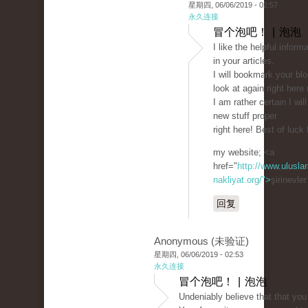
星期四, 06/06/2019 - 02:57
永久连接
冒个泡吧！ | 泡泡
I like the helpful infor
in your articles.
I will bookmark your bl
look at again right here 
I am rather certain I will
new stuff proper
right here! Best of luck 
my website; <a
href="
http://www.uluslar
nakliyat.org/">
şirinevle
回复
Anonymous (未验证)
星期四, 06/06/2019 - 02:53
永久连接
冒个泡吧！ | 泡泡
Undeniably believe that that you