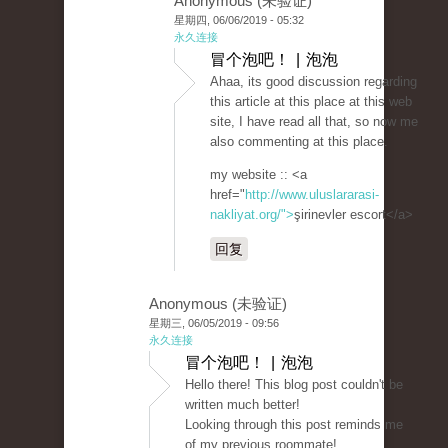
Anonymous (未验证)
星期四, 06/06/2019 - 05:32
永久连接
冒个泡吧！ | 泡泡
Ahaa, its good discussion regarding
this article at this place at this web
site, I have read all that, so now me
also commenting at this place.
my website :: <a
href="
http://www.uluslararasi-
nakliyat.org/">
şirinevler escort</a>
回复
Anonymous (未验证)
星期三, 06/05/2019 - 09:56
永久连接
冒个泡吧！ | 泡泡
Hello there! This blog post couldn't be
written much better!
Looking through this post reminds me
of my previous roommate!