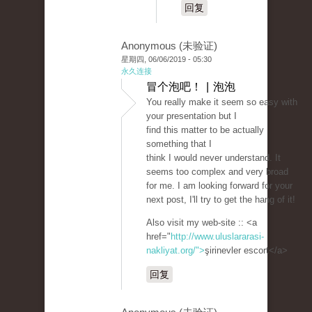
回复
Anonymous (未验证)
星期四, 06/06/2019 - 05:30
永久连接
冒个泡吧！ | 泡泡
You really make it seem so easy with
your presentation but I
find this matter to be actually
something that I
think I would never understand. It
seems too complex and very broad
for me. I am looking forward for your
next post, I'll try to get the hang of it!
Also visit my web-site :: <a
href="
http://www.uluslararasi-
nakliyat.org/">
şirinevler escort</a>
回复