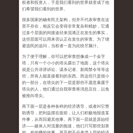
权者和投资人，于是我们看到的世界就变成了他
们希望我们看到的世界。
很多国家的确有民主架构，但并不代表审查在这
里不存在，相反它会变得非常复杂和精妙，它通
过多个层面的间接途径来混淆正在发生的事实，
这些层面可以用来否认正在发生的审查。为了绕
避选民的追问，当权者一直为此绞尽脑汁。
为了便于理解，你可以把审查想像成一个金字
塔，只有一个小小的塔尖露出了地面，这个塔尖
就是公共诽谤诉讼、谋杀记者、新闻禁令等等这
些，所有人能直接看到的东西。而这些只是很小
的一部分，在塔尖的下一层是那些不愿意暴露于
塔尖的人，他们通过自我审查将消息压住，以免
被推向塔尖。
再下面一层是各种各样的经济诱导，或者叫它赞
助诱导，把利益摆在面前，让人们积极地报道某
件事，从而回避其他事。再下面一层就是原始经
济——媒体人对流量的痴迷，他们只写那些划算
的、有的赚的故事，甚至都不必考虑上层的经济