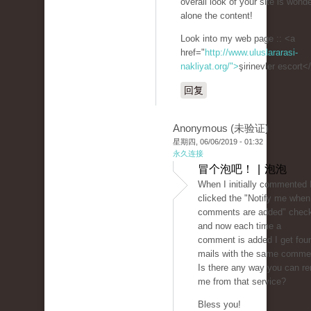
overall look of your site is wonder
alone the content!
Look into my web page :: <a
href="
http://www.uluslararasi-
nakliyat.org/">
şirinevler escort<
回复
Anonymous (未验证)
星期四, 06/06/2019 - 01:32
永久连接
冒个泡吧！ | 泡泡
When I initially commented 
clicked the "Notify me whe
comments are added" chec
and now each time a
comment is added I get four
mails with the same comme
Is there any way you can r
me from that service?
Bless you!