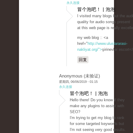
永久连接
冒个泡吧！ | 泡泡
I visited many blogs but the aud
quality for audio songs present
at this web page is really excelle
my web blog :: <a
href="
http://www.uluslararasi-
nakliyat.org/">
şirinevler escort<
回复
Anonymous (未验证)
星期四, 06/06/2019 - 01:15
永久连接
冒个泡吧！ | 泡泡
Hello there! Do you know if they
make any plugins to assist with
SEO?
I'm trying to get my blog to rank
for some targeted keywords but
I'm not seeing very good results.