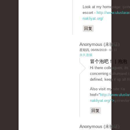
Look at my homepage: şirin
escort -
http://www.uluslarar
nakliyat.org/
回复
Anonymous (未验证)
星期四, 06/06/2019 - 01:57
永久连接
冒个泡吧！ | 泡泡
Hi there colleagues, its
concerning cultureand 
defined, keep it up all t
Also visit my site <a
href="
http://www.uluslar
nakliyat.org/">
şirinevle
回复
Anonymous (未验证)