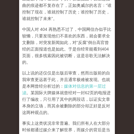
曲的痕迹都不复存在了，正如奥威尔的名言：“谁
控制了现在，谁就控制了历史；谁控制了历史，
谁就控制了未来”。
中国人对 404 再熟悉不过了，中国网信办似乎比
较懒，只要发现他们不喜欢的东西，就会要求全
文删除，对突发新闻如此，对“反腐”倒台高官曾
经的正面报道也是如此。于是你经常能看到404
页面，
很多线索因此被切断，这是谷歌无法解决
的。
以上说的还仅仅是出版后审查，然而
出版前的自
我审查更远甚于此，并且通常极难被发现。
也就
是本网曾经分析过的：
媒体对信息的第一层过
滤
。某国际大牌媒体就曾经对一封62页的电报进
行了编改，只引用了其中的两段话，以证实文章
本身的立场，而其余被删除的部分却正好是反对
这两种观点的。
事实上这类状况非常普遍。我们所有人在大部分
时候都通过媒介来了解世界，而媒介的背后是当