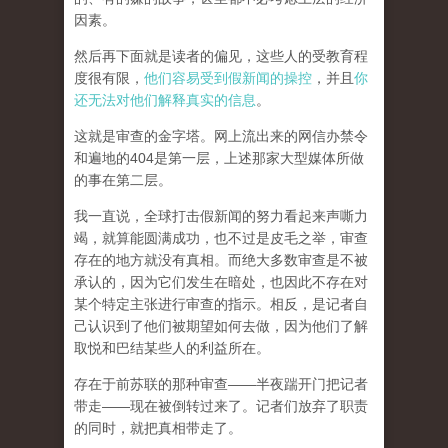
因素。
然后再下面就是读者的偏见，这些人的受教育程
度很有限，
他们容易受到假新闻的操控
，并且
你
还无法对他们解释真实的信息
。
这就是审查的金字塔。网上流出来的网信办禁令
和遍地的404是第一层，上述那家大型媒体所做
的事在第二层。
我一直说，全球打击假新闻的努力看起来声嘶力
竭，就算能圆满成功，也不过是皮毛之举，审查
存在的地方就没有真相。而
绝大多数审查是不被
承认的，因为它们发生在暗处，也因此不存在对
某个特定主张进行审查的指示。相反，是记者自
己认识到了他们被期望如何去做，因为他们了解
取悦和巴结某些人的利益所在。
存在于前苏联的那种审查——半夜踹开门把记者
带走——现在被倒转过来了。记者们放弃了职责
的同时，就把真相带走了。