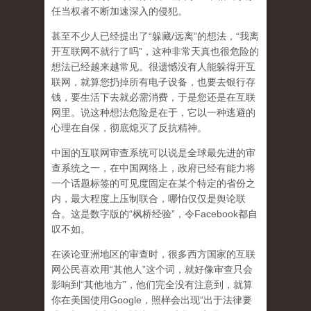
任当权者不断加速深入的侵犯。
甚至不少人已经提出了“躲藏/远离”的想法，“我离
开互联网不就行了吗”，这种非常天真也很危险的
想法已经越来越常见。很遗憾没有人能躲得开互
联网，就算您扔掉所有电子设备，也要去银行存
钱，要生活下去就必需消费，于是您还是在互联
网里。说这种想法危险是在于，它以一种逃避的
心理在自保，彻底熄灭了反抗精神。
中国的互联网审查系统可以说是全球最先进的审
查系统之一，在中国网络上，政府已经有能力将
一个话题标签的可见度固定在某个特定的省份之
内，最大程度上压制联合
，哪怕仅仅是舆论联
合。这是数字版的“枫桥经验”，令Facebook都自
叹不如。
在谈论亚洲地区的审查时，很多西方国家的互联
网公民喜欢用“其他人”这个词，就好像审查只会
影响到“其他地方”，他们完全没有注意到，
就算
你在美国使用Google，照样会出现“出于法律要