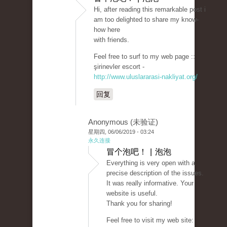
Hi, after reading this remarkable post i
am too delighted to share my know-
how here
with friends.
Feel free to surf to my web page ::
şirinevler escort -
http://www.uluslararasi-nakliyat.org/
回复
Anonymous (未验证)
星期四, 06/06/2019 - 03:24
永久连接
冒个泡吧！ | 泡泡
Everything is very open with a
precise description of the issues.
It was really informative. Your
website is useful.
Thank you for sharing!
Feel free to visit my web site: