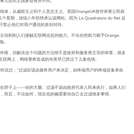
事儿在民主国家会有所不同。
体，从威权主义到个人意志主义。英国OrangeUK曾经审查公民权
星期，连续八年拒绝承认该网站。因为 La Quadrature du Net 反
呼吁禁止他们对用户通信的差别对待。
动剥削人们接触互联网信息的能力。不论你把权力赋予Orange、
险。
作呕，但
解决这个问题的方法绝不是政府和服务商主导的审查，很多
在互联网上，网络警察造成的伤害早已胜过了儿童色情。
曾经说过：“过滤应该由最终用户来决定，由终端用户的终端设备来执
在脖子上——你的大脑。过滤不该由政府代表人民来执行，如果人们
，而且，不论如何，现在也的确需要你自己去过滤很多事情。