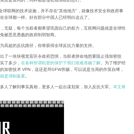
实质是雷同的，同样都是侵犯知情权的恶行。
全球联网的技术设施，并不存在“其他地方”，就像技术安全和政府事
在全球都一样。好在部分中国人已经明白这点了。
，无疑，每个当权者都希望巩固自己的权力，互联网问题就是全球性
免被恶意愚蠢的政府削弱智商
。
为高超的反抗路径，你将获得全球反抗力量的支持。
出了一块块视觉盲区令政府恐惧，当权者拼命地想要阻止强加密技
实了多少，
在各种所谓机密的保护下我们很难准确了解
。为了维护经
的加密技术 VPN，这还是拜GFW所赐，可以说是当局的作茧自缚，
就是强制备案
。
多人了解到事实真相，更多人一起出谋划策，加入反抗大军。
本文将