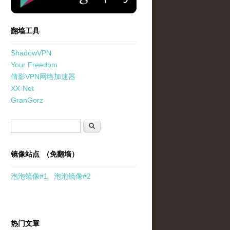
翻墙工具
ShadowVPN
Your Freedom
倩影VPN网络加速器
XX-Net
GranGorz
搜索表单
搜索
镜像站点 （免翻墙）
泡泡
镜像
#1
泡泡
镜像#2
热门文章