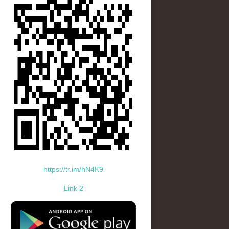
https://tr.im/hN4K9
Link 2
standard-icon-googleplay-app-store.png