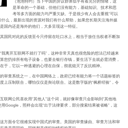
（泡泡特约）
当下中国的异议群体似乎有着充分的情绪，这
是革命的一个基础，但他们没有能力，基础知识、技术和思
考等多方面的能力均严重欠缺。于是很少有人会去重视“可以
些什么，最新出现的资源对我们有什么帮助，如果您长期关注海外媒
是国内还是海外的他们，大多呈现这一特征。
其国民对此的反馈至今只停留在吐口水上，相当于放任当权者不断加
，“我离开互联网不就行了吗”，这种非常天真也很危险的想法已经越来
算您扔掉所有电子设备，也要去银行存钱，要生活下去就必需消费，
在于，它以一种逃避的心理在自保，彻底熄灭了反抗精神。
的审查系统之一，在中国网络上，政府已经有能力将一个话题标签的
度上压制联合
，哪怕仅仅是舆论联合。这是数字版的“枫桥经验”，令
互联网公民喜欢用“其他人”这个词，就好像审查只会影响到“其他地
用Google，照样会出现“出于法律要求，部分搜索结果被省略”，这
这方面令它很难实现中国式的审查。美国的审查缘由、审查方法和审