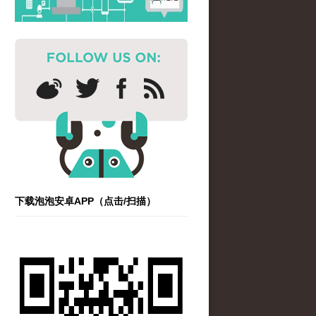
下载泡泡安卓APP（点击/扫描）