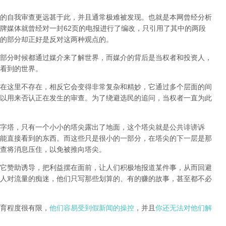
的自我审查更远甚于此，并且通常极难被发现。
也就是本网曾经分析
牌媒体就曾经对一封62页的电报进行了编改，只引用了其中的两段
的部分却正好是反对这两种观点的。
部分时候都通过媒介来了解世界，而媒介的背后是当权者和投资人，
看到的世界。
在这里不存在，相反它会变得非常复杂和精妙，它通过多个层面的间
以用来否认正在发生的审查。为了绕避选民的追问，当权者一直为此
字塔，只有一个小小的塔尖露出了地面，这个塔尖就是公共诽谤诉
能直接看到的东西。而这些只是很小的一部分，在塔尖的下一层是那
查将消息压住，以免被推向塔尖。
它赞助诱导，把利益摆在面前，让人们积极地报道某件事，从而回避
人对流量的痴迷，他们只写那些划算的、有的赚的故事，甚至都不必
育程度很有限，
他们容易受到假新闻的操控
，并且
你还无法对他们解