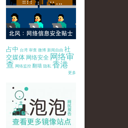
占中
社
台湾
审查
微博
新闻自由
网络审
交媒体
网络安全
查
香港
翻墙
网络监控
隐私
更多
pao-pao-banner-mirror-site-120814.jpg