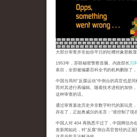
大部分审查并非如你平日的吐槽对象那般显
1953年，苏联秘密警察首脑、内政部长
贝
条目，全部被编纂百科全书的机构删除了，
中国当局对“反腐运动”中倒台的高官也是
而对其进行再编辑。随着技术进程的加快，
这种审查的话。
通过审查篡改历史并非数字时代的新玩意，
存在了，正如奥威尔的名言：“谁控制了现
中国人对 404 再熟悉不过了，中国网信
发新闻如此，对“反腐”倒台高官曾经的正面
这是谷歌无法解决的。