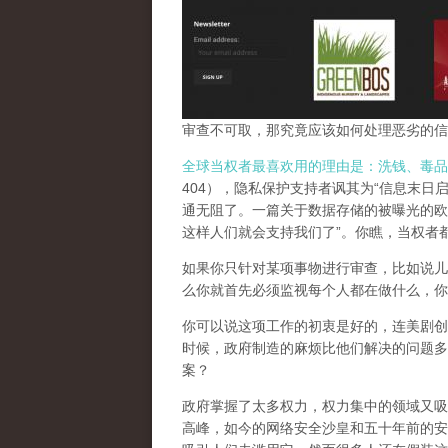
审查不可取，那究竟应该如何处理恶劣的信
全球当权者最喜欢用的理由是：洗钱、毒品
404），隐私保护支持者讽其为“信息末日
通无阻了。一篇关于数据存储的被曝光的欧
这样人们就会支持我们了”。你瞧，当权者
如果你只针对某项事物进行审查，比如说儿
么你就首先必须监视每个人都在做什么，你
你可以说这项工作的初衷是好的，连美剧创
时候，政府制造的麻烦比他们解决的问题多
案？
政府掌握了太多权力，权力集中的领域又吸
高峰，
如今的网络安全沙皇和五十年前的安