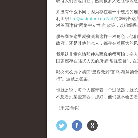
吸引人们去滥用它，然而很多人还在假装这
并没有什么不同，因为存在着一个统治的连续
利组织
La Quadrature du Net
的网站长达几个
对英国违背“网络中立性”的政策，该组织
服务商在这里就扮演着这样一种角色，他们主
政府，还是其他什么人，都存在着巨大的风
我承认儿童色情那种东西真的很可怕，令人
国家都存在骚扰人民的所谓“常规监督”，
那么怎么办？德国“黑客元老”瓦乌·荷兰德
行”。这就是答案。
也就是说，每个人都带着一个过滤器，就长
不想看到某些东西，那好，他们就不会去看
（未完待续）