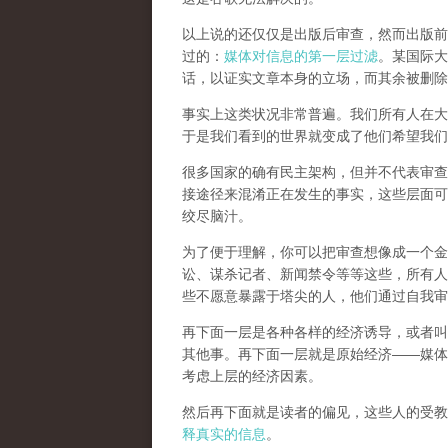
以上说的还仅仅是出版后审查，然而
出版前
过的：
媒体对信息的第一层过滤
。某国际大
话，以证实文章本身的立场，而其余被删除
事实上这类状况非常普遍。我们所有人在大
于是我们看到的世界就变成了他们希望我们
很多国家的确有民主架构，但并不代表审查
接途径来混淆正在发生的事实，这些层面可
绞尽脑汁。
为了便于理解，你可以把审查想像成一个金
讼、谋杀记者、新闻禁令等等这些，所有人
些不愿意暴露于塔尖的人，他们通过自我审
再下面一层是各种各样的经济诱导，或者叫
其他事。再下面一层就是原始经济——媒体
考虑上层的经济因素。
然后再下面就是读者的偏见，这些人的受教
释真实的信息
。