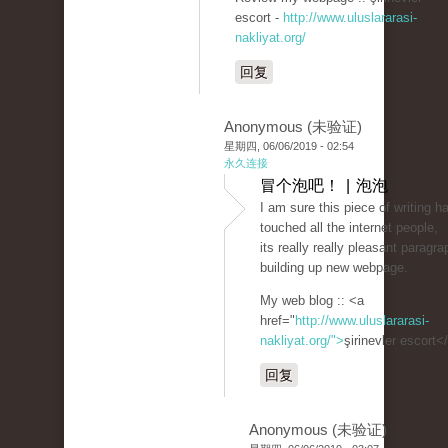
escort -
http://www.uluslararasi-
nakliyat.org/
回复
Anonymous (未验证)
星期四, 06/06/2019 - 02:54
永久连接
冒个泡吧！ | 泡泡
I am sure this piece of writing h
touched all the internet people,
its really really pleasant paragr
building up new webpage.
My web blog :: <a
href="
http://www.uluslararasi-
nakliyat.org/">
şirinevler escort<
回复
Anonymous (未验证)