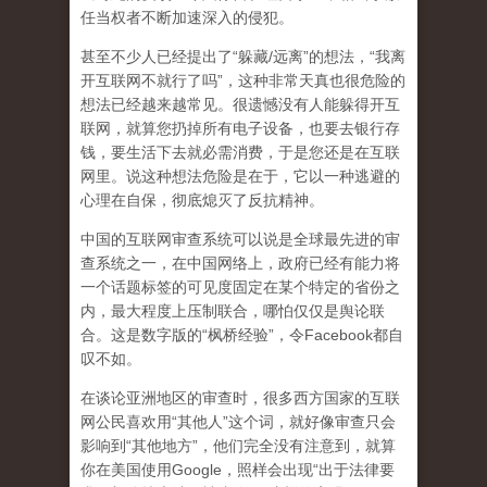
任当权者不断加速深入的侵犯。
甚至不少人已经提出了“躲藏/远离”的想法，“我离
开互联网不就行了吗”，这种非常天真也很危险的
想法已经越来越常见。很遗憾没有人能躲得开互
联网，就算您扔掉所有电子设备，也要去银行存
钱，要生活下去就必需消费，于是您还是在互联
网里。说这种想法危险是在于，它以一种逃避的
心理在自保，彻底熄灭了反抗精神。
中国的互联网审查系统可以说是全球最先进的审
查系统之一，在中国网络上，政府已经有能力将
一个话题标签的可见度固定在某个特定的省份之
内，最大程度上压制联合
，哪怕仅仅是舆论联
合。这是数字版的“枫桥经验”，令Facebook都自
叹不如。
在谈论亚洲地区的审查时，很多西方国家的互联
网公民喜欢用“其他人”这个词，就好像审查只会
影响到“其他地方”，他们完全没有注意到，
就算
你在美国使用Google，照样会出现“出于法律要