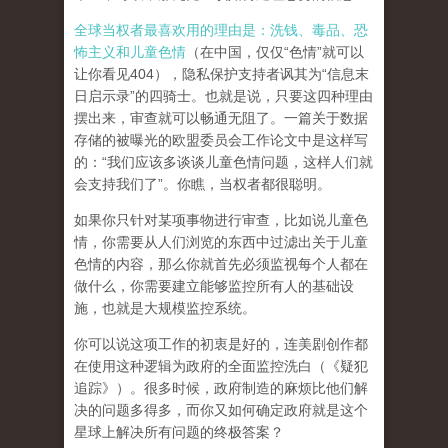
全球当权者最喜欢用的理由是：洗钱、毒品、恐
怖主义和儿童色情
（在中国，仅仅“色情”就可以
让你看见404），隐私保护支持者讽其为“信息末
日启示录”的四骑士。也就是说，只要这四种理由
摆出来，审查就可以畅通无阻了。一篇关于数据
存储的被曝光的欧盟委员会工作论文中是这样写
的：“我们应该多谈谈儿童色情问题，这样人们就
会支持我们了”。你瞧，当权者都很聪明。
如果你只针对某项事物进行审查，比如说儿童色
情，你需要从人们浏览的东西中过滤出关于儿童
色情的内容，那么你就首先必须监视每个人都在
做什么，你需要建立能够监控所有人的基础设
施，也就是大规模监控系统。
你可以说这项工作的初衷是好的，连美剧创作都
在使用这种逻辑为政府的全面监控洗白（《疑犯
追踪》）。
很多时候，政府制造的麻烦比他们解
决的问题多得多，而你又如何确定政府就是这个
星球上解决所有问题的终极答案？