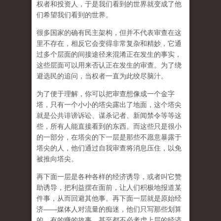
权者和投资人，于是我们看到的世界就变成了他
们希望我们看到的世界。
很多国家的确有民主架构，但并不代表审查在这
里不存在，相反它会变得非常复杂和精妙，它通
过多个层面的间接途径来混淆正在发生的事实，
这些层面可以用来否认正在发生的审查。为了绕
避选民的追问，当权者一直为此绞尽脑汁。
为了便于理解，你可以把审查想像成一个金字
塔，只有一个小小的塔尖露出了地面，这个塔尖
就是公共诽谤诉讼、谋杀记者、新闻禁令等等这
些，所有人能直接看到的东西。而这些只是很小
的一部分，在塔尖的下一层是那些不愿意暴露于
塔尖的人，他们通过自我审查将消息压住，以免
被推向塔尖。
再下面一层是各种各样的经济诱导，或者叫它赞
助诱导，把利益摆在面前，让人们积极地报道某
件事，从而回避其他事。再下面一层就是原始经
济——媒体人对流量的痴迷，他们只写那些划算
的、有的赚的故事，甚至都不必考虑上层的经济