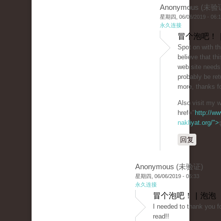
Anonymous (未验
星期四, 06/06/2019 - 06:
永久连接
冒个泡吧！ 
Spot on with th
believe that thi
web site needs a
probably be ret
more, thanks fo
Also visit my 
href="
http://ww
nakliyat.org/">
回复
Anonymous (未验证)
星期四, 06/06/2019 - 05:33
永久连接
冒个泡吧！ | 泡泡
I needed to thank you fo
read!!