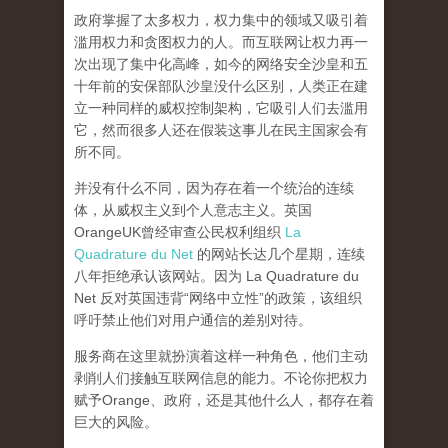
政府掌握了太多权力，权力集中的领域又吸引着
滥用权力和贪图权力的人。而互联网让权力再一
次出现了集中化高峰，
如今的网络安全沙皇和五
十年前的安保部队沙皇没什么区别，人类正在建
立一种同样的威权控制架构，它吸引人们去滥用
它，然而很多人还在假装这事儿在民主国家会有
所不同。
并没有什么不同，因为存在着一个统治的连续
体，从威权主义到个人意志主义。英国
OrangeUK曾经审查公民权利组织
La
Quadrature du Net
的网站长达几个星期，连续
八年拒绝承认该网站。因为 La Quadrature du
Net 反对英国违背“网络中立性”的政策，该组织
呼吁禁止他们对用户通信的差别对待。
服务商在这里就扮演着这样一种角色，他们主动
剥削人们接触互联网信息的能力。不论你把权力
赋予Orange、政府，还是其他什么人，都存在着
巨大的风险。