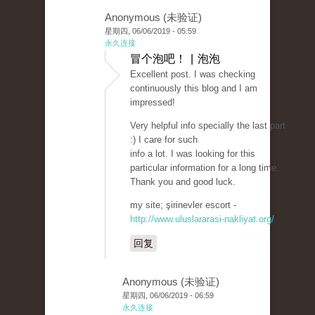
Anonymous (未验证)
星期四, 06/06/2019 - 05:59
永久连接
冒个泡吧！ | 泡泡
Excellent post. I was checking
continuously this blog and I am
impressed!
Very helpful info specially the last part
:) I care for such
info a lot. I was looking for this
particular information for a long time.
Thank you and good luck.
my site; şirinevler escort -
http://www.uluslararasi-nakliyat.org/
回复
Anonymous (未验证)
星期四, 06/06/2019 - 06:59
永久连接