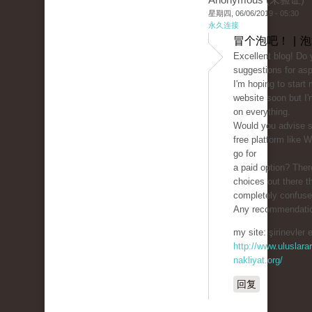
星期四, 06/06/2019 - 05:30
永久连接
冒个泡吧！ | 
Excellent blog! Do
suggestions for asp
I'm hoping to start
website soon but I'm
on everything.
Would you advise st
free platform like 
go for
a paid option? The
choices out there t
completely confuse
Any recommendatio
my site: şirinevler 
http://www.uluslarar
nakliyat.org/
回复