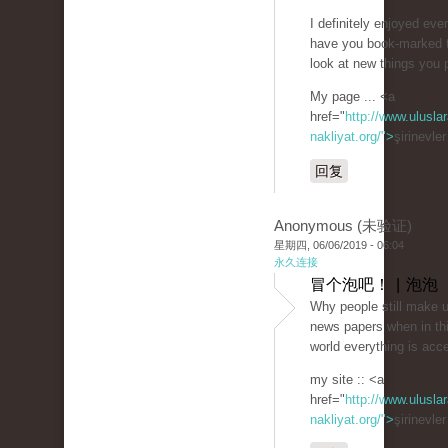
I definitely enjoyed every
have you book-marked 
look at new things you
My page ... <a
href="
http://www.uluslar
nakliyat.org/">
şirinevle
回复
Anonymous (未验证)
星期四, 06/06/2019 - 06:04
永久连接
冒个泡吧！ | 泡泡
Why people still make u
news papers when in thi
world everything is acc
my site :: <a
href="
http://www.uluslar
nakliyat.org/">
şirinevle