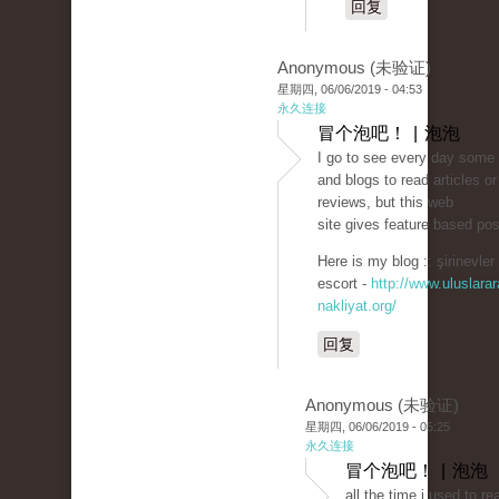
回复
Anonymous (未验证)
星期四, 06/06/2019 - 04:53
永久连接
冒个泡吧！ | 泡泡
I go to see every day some
and blogs to read articles or
reviews, but this web
site gives feature based pos
Here is my blog :: şirinevler
escort -
http://www.uluslarar
nakliyat.org/
回复
Anonymous (未验证)
星期四, 06/06/2019 - 05:25
永久连接
冒个泡吧！ | 泡泡
all the time i used to re