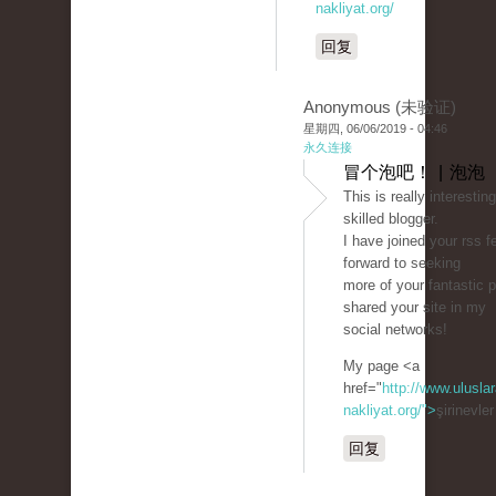
nakliyat.org/
回复
Anonymous (未验证)
星期四, 06/06/2019 - 04:46
永久连接
冒个泡吧！ | 泡泡
This is really interestin
skilled blogger.
I have joined your rss f
forward to seeking
more of your fantastic p
shared your site in my
social networks!
My page <a
href="
http://www.uluslar
nakliyat.org/">
şirinevle
回复