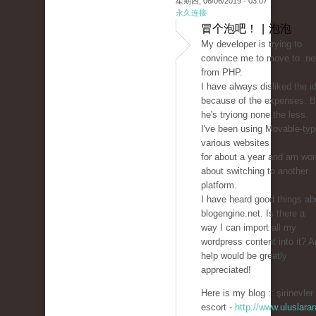
星期四, 06/06/2019 - 03:07
永久连接
冒个泡吧！ | 泡泡
My developer is trying to
convince me to move to .ne
from PHP.
I have always disliked the i
because of the expenses. B
he's tryiong none the less.
I've been using Movable-typ
various websites
for about a year and am wor
about switching to another
platform.
I have heard good things ab
blogengine.net. Is there a
way I can import all my
wordpress content into it? 
help would be greatly
appreciated!
Here is my blog :: şirinevler
escort -
http://www.uluslarar