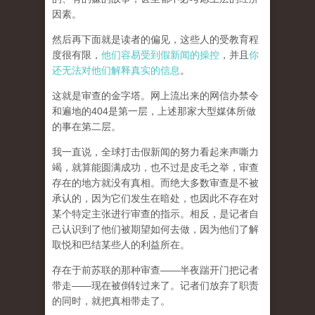
因素。
然后再下面就是读者的偏见，这些人的受教育程
度很有限，
他们容易受到假新闻的操控
，并且
你
还无法对他们解释真实的信息
。
这就是审查的金字塔。网上流出来的网信办禁令
和遍地的404是第一层，上述那家大型媒体所做
的事在第二层。
我一直说，全球打击假新闻的努力看起来声嘶力
竭，就算能圆满成功，也不过是皮毛之举，审查
存在的地方就没有真相。而
绝大多数审查是不被
承认的，因为它们发生在暗处，也因此不存在对
某个特定主张进行审查的指示。相反，是记者自
己认识到了他们被期望如何去做，因为他们了解
取悦和巴结某些人的利益所在。
存在于前苏联的那种审查——半夜踹开门把记者
带走——现在被倒转过来了。记者们放弃了职责
的同时，就把真相带走了。