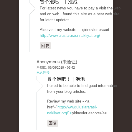
冒个泡吧！ | 泡泡
For latest news you have to pay a visit the web
and on web I found this site as a best web site
for latest updates.
Also visit my website ... şirinevler escort -
http://www.uluslararasi-nakliyat.org/
回复
Anonymous (未验证)
星期四, 06/06/2019 - 05:42
永久连接
冒个泡吧！ | 泡泡
I used to be able to find good information
from your blog articles.
Review my web site - <a
href="
http://www.uluslararasi-
nakliyat.org/">
şirinevler escort</a>
回复