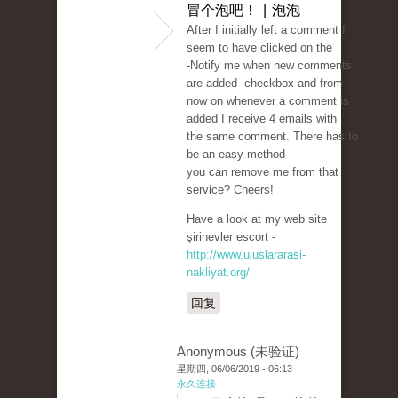
冒个泡吧！ | 泡泡
After I initially left a comment I
seem to have clicked on the
-Notify me when new comments
are added- checkbox and from
now on whenever a comment is
added I receive 4 emails with
the same comment. There has to
be an easy method
you can remove me from that
service? Cheers!
Have a look at my web site
şirinevler escort -
http://www.uluslararasi-
nakliyat.org/
回复
Anonymous (未验证)
星期四, 06/06/2019 - 06:13
永久连接