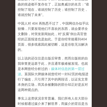
曲的痕迹都不复存在了，正如奥威尔的名言：“谁
控制了现在，谁就控制了历史；谁控制了历史，
谁就控制了未来”。
中国人对 404 再熟悉不过了，中国网信办似乎比
较懒，只要发现他们不喜欢的东西，就会要求全
文删除，对突发新闻如此，对“反腐”倒台高官曾
经的正面报道也是如此。于是你经常能看到404
页面，
很多线索因此被切断，这是谷歌无法解决
的。
以上说的还仅仅是出版后审查，然而
出版前的自
我审查更远甚于此，并且通常极难被发现。
也就
是本网曾经分析过的：
媒体对信息的第一层过
滤
。某国际大牌媒体就曾经对一封62页的电报进
行了编改，只引用了其中的两段话，以证实文章
本身的立场，而其余被删除的部分却正好是反对
这两种观点的。
事实上这类状况非常普遍。我们所有人在大部分
时候都通过媒介来了解世界，而媒介的背后是当