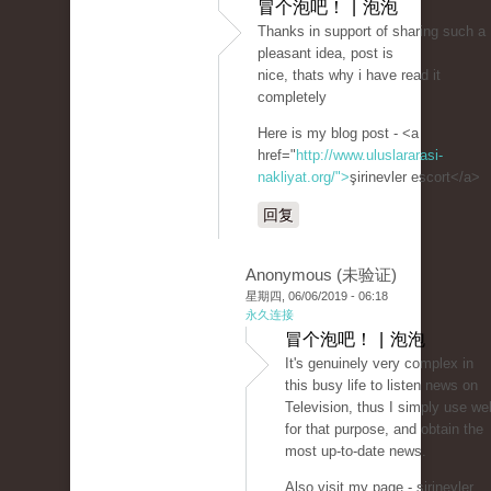
冒个泡吧！ | 泡泡
Thanks in support of sharing such a
pleasant idea, post is
nice, thats why i have read it
completely
Here is my blog post - <a
href="
http://www.uluslararasi-
nakliyat.org/">
şirinevler escort</a>
回复
Anonymous (未验证)
星期四, 06/06/2019 - 06:18
永久连接
冒个泡吧！ | 泡泡
It's genuinely very complex in
this busy life to listen news on
Television, thus I simply use we
for that purpose, and obtain the
most up-to-date news.
Also visit my page - şirinevler