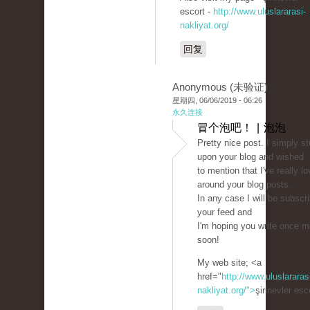
escort -
http://www.uluslararasi-
nakliyat.org/
回复
Anonymous (未验证)
星期四, 06/06/2019 - 06:26
永久连接
冒个泡吧！ | 泡泡
Pretty nice post. I simply s
upon your blog and wished
to mention that I've really l
around your blog posts.
In any case I will be subscr
your feed and
I'm hoping you write once m
soon!
My web site; <a
href="
http://www.uluslararas
nakliyat.org/">
şirinevler es