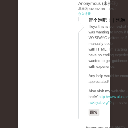
Anonymous (未验证)
星期四, 06/06/2019 - 04:50
永久连接
冒个泡吧！ | 泡泡
Heya this is somewhat of
was wanting to know if 
WYSIWYG editors or if 
manually code
with HTML. I'm starting
have no coding experie
wanted to get guidanc
with experience.
Any help would be eno
appreciated!
Also visit my web-site -
href="
http://www.uluslar
nakliyat.org/">
şirinevle
回复
Anonymous (未验证)