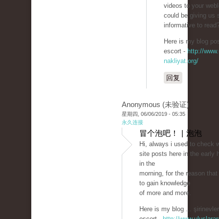
videos to your web
could be giving us
informative to read
Here is my blog pos
escort -
http://www.
nakliyat.org/
回复
Anonymous (未验证)
星期四, 06/06/2019 - 05:35
永久连接
冒个泡吧！ | 泡泡
Hi, always i used to check 
site posts here in the early 
in the
morning, for the reason that 
to gain knowledge
of more and more.
Here is my blog ... şirinevler
escort -
http://www.uluslarar