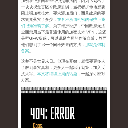
加密在很多国家至今仍是非法的，因为它划出了
一块块视觉盲区令政府恐惧，当权者拼命地想要
阻止强加密技术、要求添加后门，而且政府的要
求究竟落实了多少，
在各种所谓机密的保护下我
们很难准确了解
。为了维护经济，中国政府无法
全面禁用当下最普遍使用的加密技术 VPN，这还
是拜GFW所赐，可以说是当局的作茧自缚，然而
他们想到了另一个同样效果的方法，
那就是强制
备案
。
这并不是世界末日。但现在开始，就需要更多人
了解到事实真相，更多人一起出谋划策，加入反
抗大军。
本文将继续上周的话题
，一起探讨应对
方案。