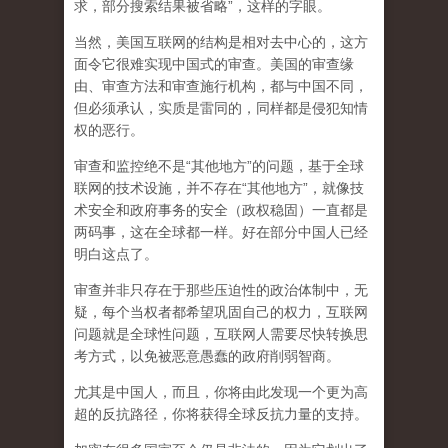
求，部分搜索结果被省略”，这样的字眼。
当然，美国互联网的结构是相对去中心的，这方
面令它很难实现中国式的审查。美国的审查缘
由、审查方法和审查施行机构，都与中国不同，
但必须承认，
实质是雷同的，同样都是侵犯知情
权的恶行。
审查和监控绝不是“其他地方”的问题，基于全球
联网的技术设施，并不存在“其他地方”，就像技
术安全和政府事务的安全（政权稳固）一直都是
两码事，这在全球都一样。好在部分中国人已经
明白这点了。
审查并非只存在于那些压迫性的政治体制中，无
疑，每个当权者都希望巩固自己的权力，互联网
问题就是全球性问题，互联网人需要尽快转换思
考方式，以免被恶意愚蠢的政府削弱智商
。
尤其是中国人，而且，你将由此发现一个更为高
超的反抗路径，你将获得全球反抗力量的支持。