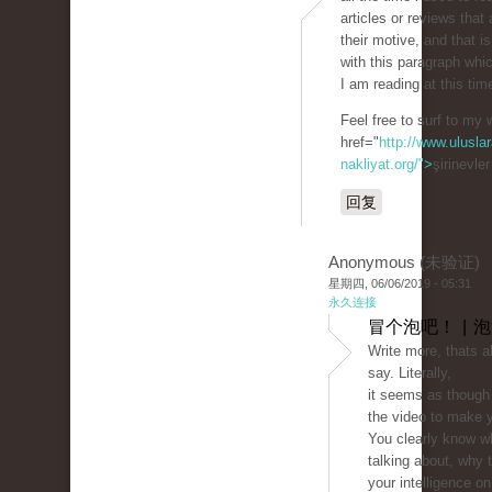
articles or reviews that 
their motive, and that i
with this paragraph whi
I am reading at this tim
Feel free to surf to my 
href="
http://www.uluslar
nakliyat.org/">
şirinevle
回复
Anonymous (未验证)
星期四, 06/06/2019 - 05:31
永久连接
冒个泡吧！ | 
Write more, thats al
say. Literally,
it seems as though 
the video to make y
You clearly know w
talking about, why
your intelligence on