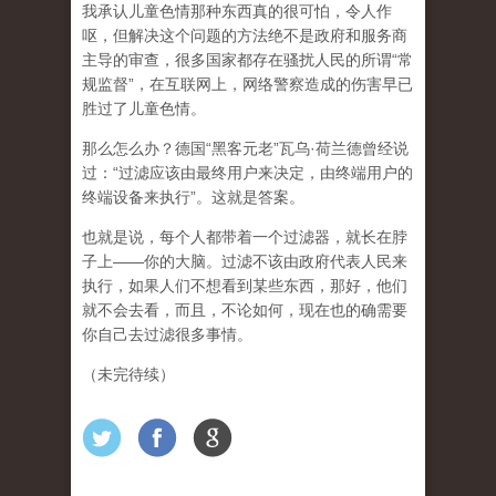
我承认儿童色情那种东西真的很可怕，令人作
呕，但
解决这个问题的方法绝不是政府和服务商
主导的审查，很多国家都存在骚扰人民的所谓“常
规监督”，在互联网上，网络警察造成的伤害早已
胜过了儿童色情。
那么怎么办？德国“黑客元老”瓦乌·荷兰德曾经说
过：“过滤应该由最终用户来决定，由终端用户的
终端设备来执行”。这就是答案。
也就是说，每个人都带着一个过滤器，就长在脖
子上——你的大脑。过滤不该由政府代表人民来
执行，如果人们不想看到某些东西，那好，他们
就不会去看，而且，不论如何，现在也的确需要
你自己去过滤很多事情。
（未完待续）