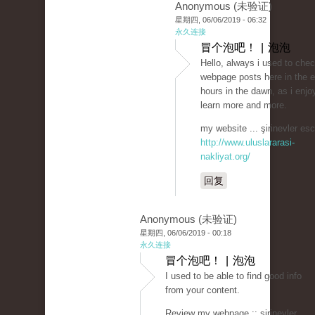
Anonymous (未验证)
星期四, 06/06/2019 - 06:32
永久连接
冒个泡吧！ | 泡泡
Hello, always i used to che
webpage posts here in the e
hours in the dawn, as i enjo
learn more and more.
my website ... şirinevler esc
http://www.uluslararasi-
nakliyat.org/
回复
Anonymous (未验证)
星期四, 06/06/2019 - 00:18
永久连接
冒个泡吧！ | 泡泡
I used to be able to find good info
from your content.
Review my webpage :: şirinevler