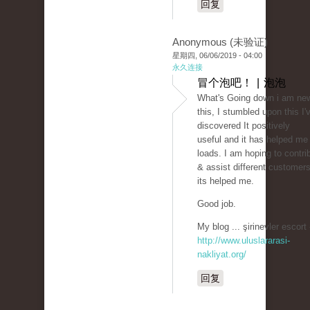
回复
Anonymous (未验证)
星期四, 06/06/2019 - 04:00
永久连接
冒个泡吧！ | 泡泡
What's Going down i am ne
this, I stumbled upon this I'
discovered It positively
useful and it has helped me
loads. I am hoping to contri
& assist different customers
its helped me.
Good job.
My blog ... şirinevler escort 
http://www.uluslararasi-
nakliyat.org/
回复