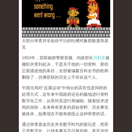
大部分审查并非如你平日的吐槽对象那般显而易
见
1953年，苏联秘密警察首脑、内政部长
贝利亚
被
撤职并受到处决，于是关于他的一切资料、那些
正面描述他的条目，全部被编纂百科全书的机构
删除了，仿佛苏联的历史上不存在这个人。
中国当局对“反腐运动”中倒台的高官也是同样的
处理方式，近年来中国政府还在积极地进行资料
数字化工作，从而对其进行再编辑。随着技术进
程的加快，未来将有更多的原始资料、历史事实
被抹杀，如果现在不能有效阻止这种审查的话。
通过审查篡改历史并非数字时代的新玩意，然而
正是数字化，让很多事实不仅被扭曲，甚至连扭