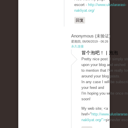
escort -
http://www.uluslararasi-
nakliyat.org/
回复
Anonymous (未验证)
星期四, 06/06/2019 - 06:26
永久连接
冒个泡吧！ | 泡泡
Pretty nice post. I simply s
upon your blog and wished
to mention that I've really l
around your blog posts.
In any case I will be subscr
your feed and
I'm hoping you write once m
soon!
My web site; <a
href="
http://www.uluslararas
nakliyat.org/">
şirinevler es