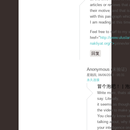
articles or reviews that 
their motive, and that i
with this paragraph whi
I am reading at this tim
Feel free to surf to my 
href="
http://www.uluslar
nakliyat.org/">
şirinevle
回复
Anonymous (未验证)
星期四, 06/06/2019 - 05:31
永久连接
冒个泡吧！ | 
Write more, thats al
say. Literally,
it seems as though 
the video to make y
You clearly know w
talking about, why
your intelligence on