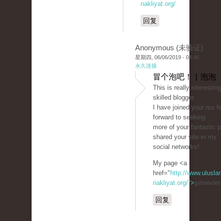
nakliyat.org/
回复
Anonymous (未验证)
星期四, 06/06/2019 - 04:46
永久连接
冒个泡吧！ | 泡泡
This is really interestin
skilled blogger.
I have joined your rss f
forward to seeking
more of your fantastic p
shared your site in my
social networks!
My page <a
href="
http://www.uluslar
nakliyat.org/">
şirinevle
回复