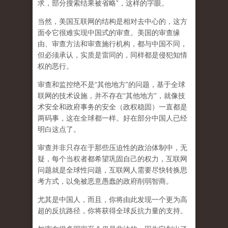
求，部分搜索结果被省略”，这样的字眼。
当然，美国互联网的结构是相对去中心的，这方
面令它很难实现中国式的审查。美国的审查缘
由、审查方法和审查施行机构，都与中国不同，
但必须承认，
实质是雷同的，同样都是侵犯知情
权的恶行。
审查和监控绝不是“其他地方”的问题，基于全球
联网的技术设施，并不存在“其他地方”，就像技
术安全和政府事务的安全（政权稳固）一直都是
两码事，这在全球都一样。好在部分中国人已经
明白这点了。
审查并非只存在于那些压迫性的政治体制中，无
疑，每个当权者都希望巩固自己的权力，互联网
问题就是全球性问题，互联网人需要尽快转换思
考方式，以免被恶意愚蠢的政府削弱智商
。
尤其是中国人，而且，你将由此发现一个更为高
超的反抗路径，你将获得全球反抗力量的支持。