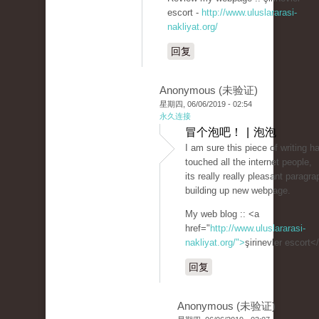
escort -
http://www.uluslararasi-
nakliyat.org/
回复
Anonymous (未验证)
星期四, 06/06/2019 - 02:54
永久连接
冒个泡吧！ | 泡泡
I am sure this piece of writing h
touched all the internet people,
its really really pleasant paragr
building up new webpage.
My web blog :: <a
href="
http://www.uluslararasi-
nakliyat.org/">
şirinevler escort<
回复
Anonymous (未验证)