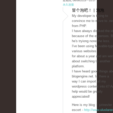
星期四, 06/06/2019 - 03:07
永久连接
冒个泡吧！ | 泡泡
My developer is trying to
convince me to move to .ne
from PHP.
I have always disliked the i
because of the expenses. B
he's tryiong none the less.
I've been using Movable-typ
various websites
for about a year and am wor
about switching to another
platform.
I have heard good things ab
blogengine.net. Is there a
way I can import all my
wordpress content into it? 
help would be greatly
appreciated!
Here is my blog :: şirinevler
escort -
http://www.uluslarar