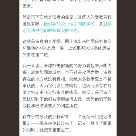
因素。
然后再下面就是读者的偏见，这些人的受教育程
度很有限，
他们容易受到假新闻的操控
，并且
你
还无法对他们解释真实的信息
。
这就是审查的金字塔。网上流出来的网信办禁令
和遍地的404是第一层，上述那家大型媒体所做
的事在第二层。
我一直说，全球打击假新闻的努力看起来声嘶力
竭，就算能圆满成功，也不过是皮毛之举，审查
存在的地方就没有真相。而
绝大多数审查是不被
承认的，因为它们发生在暗处，也因此不存在对
某个特定主张进行审查的指示。相反，是记者自
己认识到了他们被期望如何去做，因为他们了解
取悦和巴结某些人的利益所在。
存在于前苏联的那种审查——半夜踹开门把记者
带走——现在被倒转过来了。记者们放弃了职责
的同时，就把真相带走了。