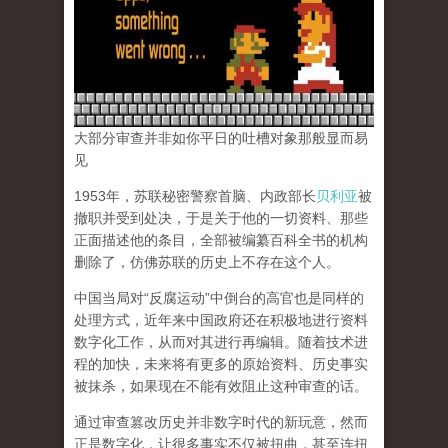
大部分审查并非如你平日的吐槽对象那般显而易
见
1953年，苏联秘密警察首脑、内政部长
贝利亚
被
撤职并受到处决，于是关于他的一切资料、那些
正面描述他的条目，全部被编纂百科全书的机构
删除了，仿佛苏联的历史上不存在这个人。
中国当局对“反腐运动”中倒台的高官也是同样的
处理方式，近年来中国政府还在积极地进行资料
数字化工作，从而对其进行再编辑。随着技术进
程的加快，未来将有更多的原始资料、历史事实
被抹杀，如果现在不能有效阻止这种审查的话。
通过审查篡改历史并非数字时代的新玩意，然而
正是数字化，让很多事实不仅被扭曲，甚至连扭