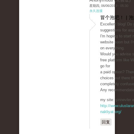
星期四, 06/06/2019 - 05:30
永久连接
冒个泡吧！ | 
Excellent blog! Do
suggestions for asp
I'm hoping to start
website soon but I'm
on everything.
Would you advise st
free platform like 
go for
a paid option? The
choices out there t
completely confuse
Any recommendatio
my site: şirinevler 
http://www.uluslarar
nakliyat.org/
回复