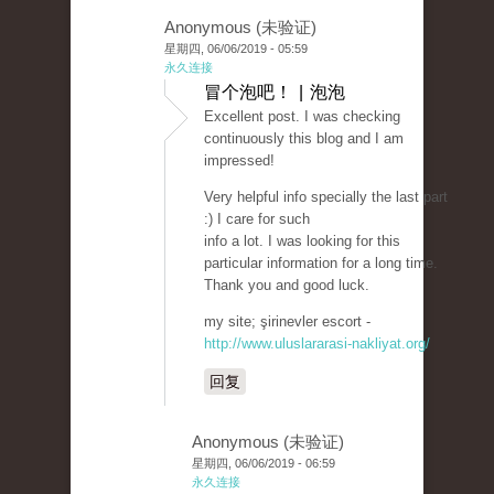
Anonymous (未验证)
星期四, 06/06/2019 - 05:59
永久连接
冒个泡吧！ | 泡泡
Excellent post. I was checking
continuously this blog and I am
impressed!
Very helpful info specially the last part
:) I care for such
info a lot. I was looking for this
particular information for a long time.
Thank you and good luck.
my site; şirinevler escort -
http://www.uluslararasi-nakliyat.org/
回复
Anonymous (未验证)
星期四, 06/06/2019 - 06:59
永久连接