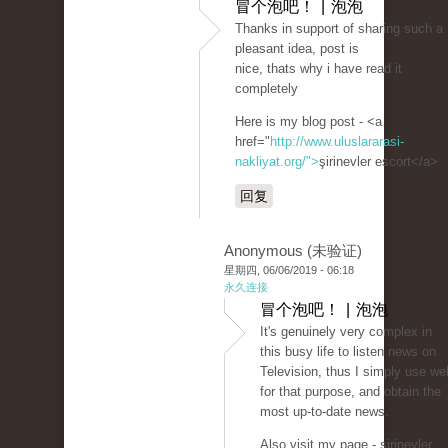
冒个泡吧！ | 泡泡
Thanks in support of sharing such a
pleasant idea, post is
nice, thats why i have read it
completely
Here is my blog post - <a
href="
http://www.uluslararasi-
nakliyat.org/">
şirinevler escort</a>
回复
Anonymous (未验证)
星期四, 06/06/2019 - 06:18
永久连接
冒个泡吧！ | 泡泡
It's genuinely very complex in
this busy life to listen news on
Television, thus I simply use we
for that purpose, and obtain the
most up-to-date news.
Also visit my page - şirinevler