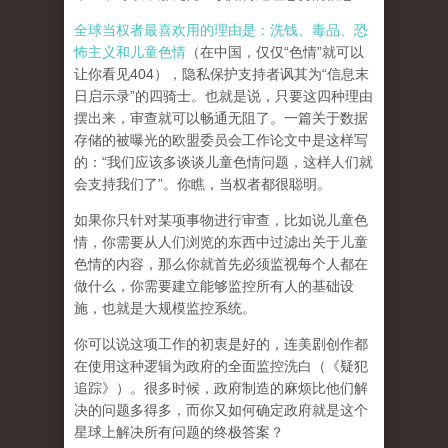
全球当权者最喜欢用的理由是：洗钱、毒品、恐
怖主义和儿童色情
（在中国，仅仅“色情”就可以
让你看见404），隐私保护支持者讽其为“信息末
日启示录”的四骑士。也就是说，只要这四种理由
摆出来，审查就可以畅通无阻了。一篇关于数据
存储的被曝光的欧盟委员会工作论文中是这样写
的：“我们应该多谈谈儿童色情问题，这样人们就
会支持我们了”。你瞧，当权者都很聪明。
如果你只针对某项事物进行审查，比如说儿童色
情，你需要从人们浏览的东西中过滤出关于儿童
色情的内容，那么你就首先必须监视每个人都在
做什么，你需要建立能够监控所有人的基础设
施，也就是大规模监控系统。
你可以说这项工作的初衷是好的，连美剧创作都
在使用这种逻辑为政府的全面监控洗白（《疑犯
追踪》）。
很多时候，政府制造的麻烦比他们解
决的问题多得多，而你又如何确定政府就是这个
星球上解决所有问题的终极答案？