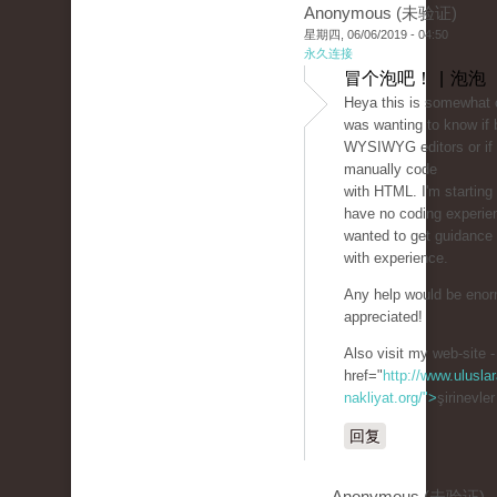
Anonymous (未验证)
星期四, 06/06/2019 - 04:50
永久连接
冒个泡吧！ | 泡泡
Heya this is somewhat of
was wanting to know if 
WYSIWYG editors or if 
manually code
with HTML. I'm starting
have no coding experie
wanted to get guidanc
with experience.
Any help would be eno
appreciated!
Also visit my web-site -
href="
http://www.uluslar
nakliyat.org/">
şirinevle
回复
Anonymous (未验证)