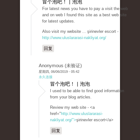
冒个泡吧！ | 泡泡
For latest news you have to pay a visit the web
and on web I found this site as a best web site
for latest updates.
Also visit my website ... şirinevler escort -
http://www.uluslararasi-nakliyat.org/
回复
Anonymous (未验证)
星期四, 06/06/2019 - 05:42
永久连接
冒个泡吧！ | 泡泡
I used to be able to find good information
from your blog articles.
Review my web site - <a
href="
http://www.uluslararasi-
nakliyat.org/">
şirinevler escort</a>
回复