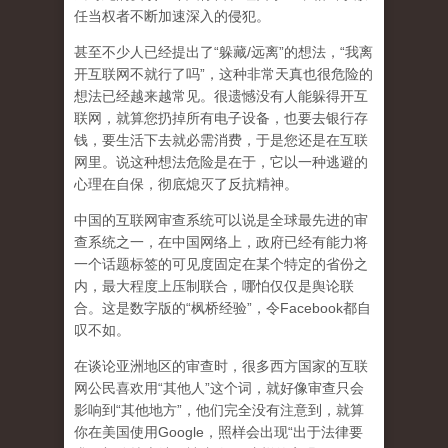
任当权者不断加速深入的侵犯。
甚至不少人已经提出了“躲藏/远离”的想法，“我离
开互联网不就行了吗”，这种非常天真也很危险的
想法已经越来越常见。很遗憾没有人能躲得开互
联网，就算您扔掉所有电子设备，也要去银行存
钱，要生活下去就必需消费，于是您还是在互联
网里。说这种想法危险是在于，它以一种逃避的
心理在自保，彻底熄灭了反抗精神。
中国的互联网审查系统可以说是全球最先进的审
查系统之一，在中国网络上，政府已经有能力将
一个话题标签的可见度固定在某个特定的省份之
内，最大程度上压制联合
，哪怕仅仅是舆论联
合。这是数字版的“枫桥经验”，令Facebook都自
叹不如。
在谈论亚洲地区的审查时，很多西方国家的互联
网公民喜欢用“其他人”这个词，就好像审查只会
影响到“其他地方”，他们完全没有注意到，
就算
你在美国使用Google，照样会出现“出于法律要