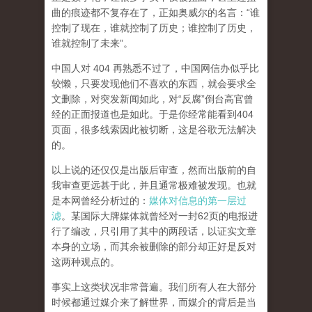
曲的痕迹都不复存在了，正如奥威尔的名言：“谁
控制了现在，谁就控制了历史；谁控制了历史，
谁就控制了未来”。
中国人对 404 再熟悉不过了，中国网信办似乎比
较懒，只要发现他们不喜欢的东西，就会要求全
文删除，对突发新闻如此，对“反腐”倒台高官曾
经的正面报道也是如此。于是你经常能看到404
页面，
很多线索因此被切断，这是谷歌无法解决
的。
以上说的还仅仅是出版后审查，然而
出版前的自
我审查更远甚于此，并且通常极难被发现。
也就
是本网曾经分析过的：
媒体对信息的第一层过
滤
。某国际大牌媒体就曾经对一封62页的电报进
行了编改，只引用了其中的两段话，以证实文章
本身的立场，而其余被删除的部分却正好是反对
这两种观点的。
事实上这类状况非常普遍。我们所有人在大部分
时候都通过媒介来了解世界，而媒介的背后是当