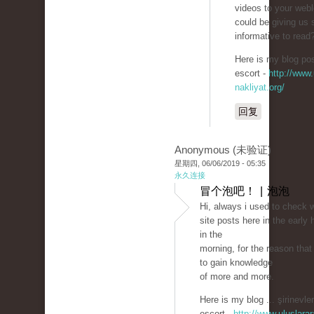
videos to your web
could be giving us
informative to read
Here is my blog pos
escort -
http://www.
nakliyat.org/
回复
Anonymous (未验证)
星期四, 06/06/2019 - 05:35
永久连接
冒个泡吧！ | 泡泡
Hi, always i used to check 
site posts here in the early 
in the
morning, for the reason that 
to gain knowledge
of more and more.
Here is my blog ... şirinevler
escort -
http://www.uluslarar