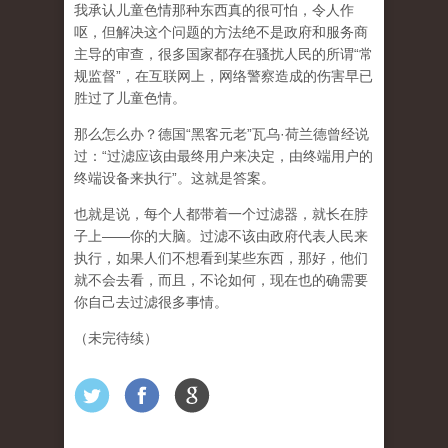
我承认儿童色情那种东西真的很可怕，令人作
呕，但
解决这个问题的方法绝不是政府和服务商
主导的审查，很多国家都存在骚扰人民的所谓“常
规监督”，在互联网上，网络警察造成的伤害早已
胜过了儿童色情。
那么怎么办？德国“黑客元老”瓦乌·荷兰德曾经说
过：“过滤应该由最终用户来决定，由终端用户的
终端设备来执行”。这就是答案。
也就是说，每个人都带着一个过滤器，就长在脖
子上——你的大脑。过滤不该由政府代表人民来
执行，如果人们不想看到某些东西，那好，他们
就不会去看，而且，不论如何，现在也的确需要
你自己去过滤很多事情。
（未完待续）