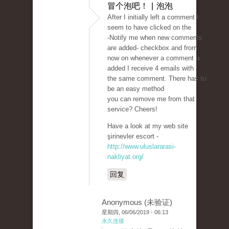
冒个泡吧！ | 泡泡
After I initially left a comment I
seem to have clicked on the
-Notify me when new comments
are added- checkbox and from
now on whenever a comment is
added I receive 4 emails with
the same comment. There has to
be an easy method
you can remove me from that
service? Cheers!
Have a look at my web site
şirinevler escort -
http://www.uluslararasi-
nakliyat.org/
回复
Anonymous (未验证)
星期四, 06/06/2019 - 06:13
永久连接