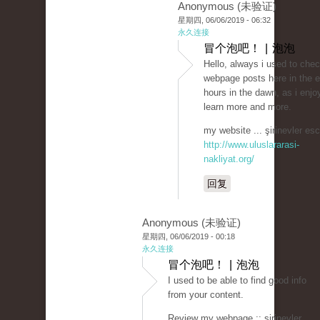
Anonymous (未验证)
星期四, 06/06/2019 - 06:32
永久连接
冒个泡吧！ | 泡泡
Hello, always i used to che
webpage posts here in the e
hours in the dawn, as i enjo
learn more and more.
my website ... şirinevler esc
http://www.uluslararasi-
nakliyat.org/
回复
Anonymous (未验证)
星期四, 06/06/2019 - 00:18
永久连接
冒个泡吧！ | 泡泡
I used to be able to find good info
from your content.
Review my webpage :: şirinevler