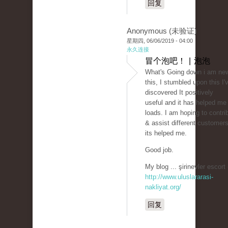
回复
Anonymous (未验证)
星期四, 06/06/2019 - 04:00
永久连接
冒个泡吧！ | 泡泡
What's Going down i am ne
this, I stumbled upon this I'
discovered It positively
useful and it has helped me
loads. I am hoping to contri
& assist different customers
its helped me.
Good job.
My blog ... şirinevler escort 
http://www.uluslararasi-
nakliyat.org/
回复