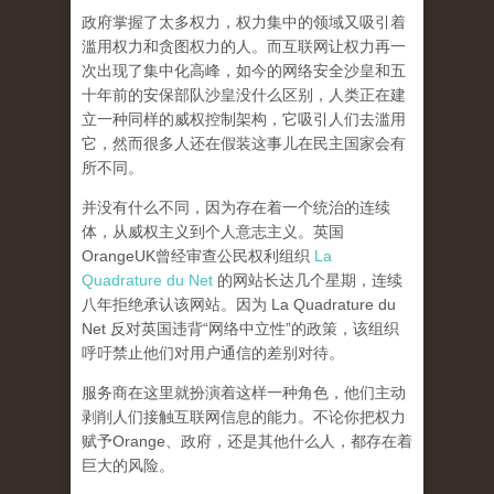
政府掌握了太多权力，权力集中的领域又吸引着
滥用权力和贪图权力的人。而互联网让权力再一
次出现了集中化高峰，
如今的网络安全沙皇和五
十年前的安保部队沙皇没什么区别，人类正在建
立一种同样的威权控制架构，它吸引人们去滥用
它，然而很多人还在假装这事儿在民主国家会有
所不同。
并没有什么不同，因为存在着一个统治的连续
体，从威权主义到个人意志主义。英国
OrangeUK曾经审查公民权利组织
La
Quadrature du Net
的网站长达几个星期，连续
八年拒绝承认该网站。因为 La Quadrature du
Net 反对英国违背“网络中立性”的政策，该组织
呼吁禁止他们对用户通信的差别对待。
服务商在这里就扮演着这样一种角色，他们主动
剥削人们接触互联网信息的能力。不论你把权力
赋予Orange、政府，还是其他什么人，都存在着
巨大的风险。