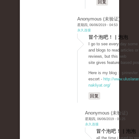
回复
Anonymous (未验证)
星期四, 06/06/2019 - 04:53
永久连接
冒个泡吧！ | 泡泡
I go to see every day some
and blogs to read articles or
reviews, but this web
site gives feature based pos
Here is my blog :: şirinevler
escort -
http://www.uluslarar
nakliyat.org/
回复
Anonymous (未验证)
星期四, 06/06/2019 - 05:25
永久连接
冒个泡吧！ | 泡泡
all the time i used to re