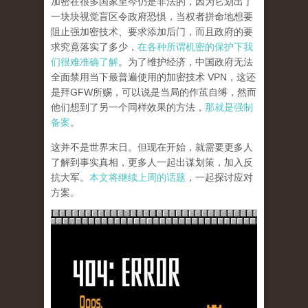
加密在很多国家至今仍是非法的，因为它划出了
一块块视觉盲区令政府恐惧，当权者拼命地想要
阻止强加密技术、要求添加后门，而且政府的要
求究竟落实了多少，
在各种所谓机密的保护下我
们很难准确了解
。为了维护经济，中国政府无法
全面禁用当下最普遍使用的加密技术 VPN，这还
是拜GFW所赐，可以说是当局的作茧自缚，然而
他们想到了另一个同样效果的方法，
那就是强制
备案
。
这并不是世界末日。但现在开始，就需要更多人
了解到事实真相，更多人一起出谋划策，加入反
抗大军。
本文将继续上周的话题
，一起探讨应对
方案。