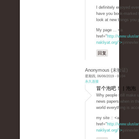
I definitely enjoyed every
have you book-marked 
look at new things you
My page ... <a
href="
http://www.uluslar
nakliyat.org/">
şirinevle
回复
Anonymous (未验证)
星期四, 06/06/2019 - 06:04
永久连接
冒个泡吧！ | 泡泡
Why people still make u
news papers when in thi
world everything is acc
my site :: <a
href="
http://www.uluslar
nakliyat.org/">
şirinevle