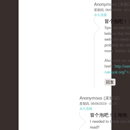
Anonymous (未验
星期四, 06/06/2019 - 06:
永久连接
冒个泡吧！ 
Spot on with th
believe that thi
web site needs a
probably be ret
more, thanks fo
Also visit my 
href="
http://ww
nakliyat.org/">
回复
Anonymous (未验证)
星期四, 06/06/2019 - 05:33
永久连接
冒个泡吧！ | 泡泡
I needed to thank you fo
read!!