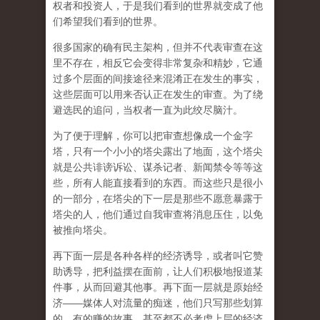
权者和投资人，于是我们看到的世界就变成了他
们希望我们看到的世界。
很多国家的确有民主架构，但并不代表审查在这
里不存在，相反它会变得非常复杂和精妙，它通
过多个层面的间接途径来混淆正在发生的事实，
这些层面可以用来否认正在发生的审查。为了绕
避选民的追问，当权者一直为此绞尽脑汁。
为了便于理解，你可以把审查想像成一个金字
塔，只有一个小小的塔尖露出了地面，这个塔尖
就是公共诽谤诉讼、谋杀记者、新闻禁令等等这
些，所有人能直接看到的东西。而这些只是很小
的一部分，在塔尖的下一层是那些不愿意暴露于
塔尖的人，他们通过自我审查将消息压住，以免
被推向塔尖。
再下面一层是各种各样的经济诱导，或者叫它赞
助诱导，把利益摆在面前，让人们积极地报道某
件事，从而回避其他事。再下面一层就是原始经
济——媒体人对流量的痴迷，他们只写那些划算
的、有的赚的故事，甚至都不必考虑上层的经济