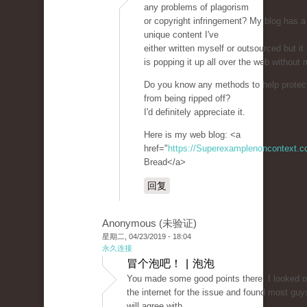
any problems of plagorism
or copyright infringement? My blog has a 
unique content I've
either written myself or outsourced but it 
is popping it up all over the web without
Do you know any methods to help protect
from being ripped off?
I'd definitely appreciate it.
Here is my web blog: <a
href="
https://Superexamplenoncontext.
Bread</a>
回复
Anonymous (未验证)
星期二, 04/23/2019 - 18:04
永久连接
冒个泡吧！ | 泡泡
You made some good points there. I looked 
the internet for the issue and found most guy
will agree with