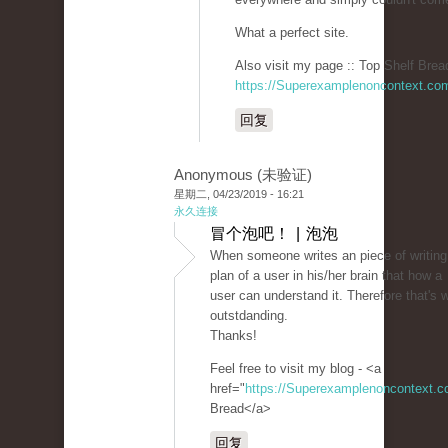
What a perfect site.
Also visit my page :: Top Shelf Brea
https://Superexamplenoncontext.co
回复
Anonymous (未验证)
星期二, 04/23/2019 - 16:21
永久连接
冒个泡吧！ | 泡泡
When someone writes an piece of writing
plan of a user in his/her brain that how a
user can understand it. Therefore that's w
outstdanding.
Thanks!
Feel free to visit my blog - <a
href="
https://Superexamplenoncontext.
Bread</a>
回复