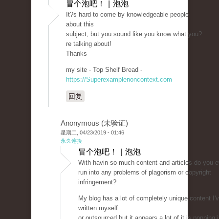
冒个泡吧！ | 泡泡
It?s hard to come by knowledgeable people
about this
subject, but you sound like you know what you?
re talking about!
Thanks
my site - Top Shelf Bread -
https://Superexamplenoncontext.com
回复
Anonymous (未验证)
星期二, 04/23/2019 - 01:46
永久连接
冒个泡吧！ | 泡泡
With havin so much content and articles do you e
run into any problems of plagorism or copyright
infringement?
My blog has a lot of completely unique content I'v
written myself
or outsourced but it appears a lot of it is popping i