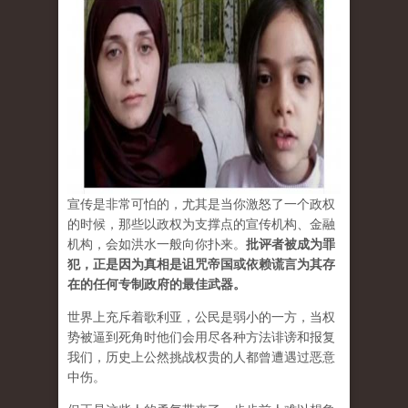
宣传是非常可怕的，尤其是当你激怒了一个政权
的时候，那些以政权为支撑点的宣传机构、金融
机构，会如洪水一般向你扑来。
批评者被成为罪
犯，正是因为真相是诅咒帝国或依赖谎言为其存
在的任何专制政府的最佳武器。
世界上充斥着歌利亚，公民是弱小的一方，当权
势被逼到死角时他们会用尽各种方法诽谤和报复
我们，历史上公然挑战权贵的人都曾遭遇过恶意
中伤。