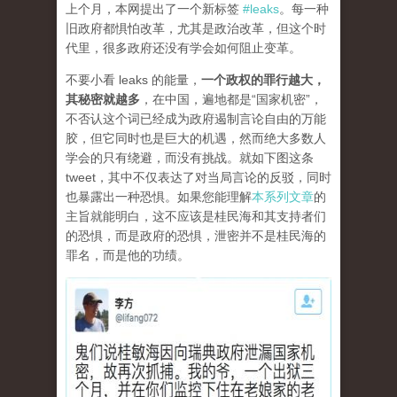
上个月，本网提出了一个新标签
#leaks
。每一种
旧政府都惧怕改革，尤其是政治改革，但这个时
代里，很多政府还没有学会如何阻止变革。
不要小看 leaks 的能量，
一个政权的罪行越大，
其秘密就越多
，在中国，遍地都是“国家机密”，
不否认这个词已经成为政府遏制言论自由的万能
胶，但它同时也是巨大的机遇，然而绝大多数人
学会的只有绕避，而没有挑战。就如下图这条
tweet，其中不仅表达了对当局言论的反驳，同时
也暴露出一种恐惧。如果您能理解
本系列文章
的
主旨就能明白，这不应该是桂民海和其支持者们
的恐惧，而是政府的恐惧，泄密并不是桂民海的
罪名，而是他的功绩。