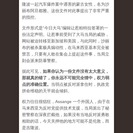
隆波一起汽车爆炸案中遇害的蒙古女性，名为沙
丽布阿旦都雅。这份文件对此事提出了非常严重
的指控。
文件形式是“今日大马”编辑让惹柏特拉签署的一
份法定声明。让惹事前受到了大马当局的威胁，
网站被迫转移至新加坡和美国，与此同时，沙丽
布的被杀案极具煽动性，在马来西亚基本完全被
禁言，只要有人敢在集会上提起这件事，当局立
刻会派来防暴警察。
据此可见，
如果你认为一份文件没有太大意义，
那就真的错了，你永远不可能完全猜中，权力弱
点的准确位置
。
当弱点被反对派拿住时，执政党
拼命维稳的天平就会倾斜。
权力往往很猖狂，Assange 一个外国人，由于在
马来西亚为反对党提供技术支援，当局派出了秘
密警察在深夜拦截他，如果没有当地反对派勇敢
相助的话，今天关押他的地方可能不是伦敦，而
是吉隆波。