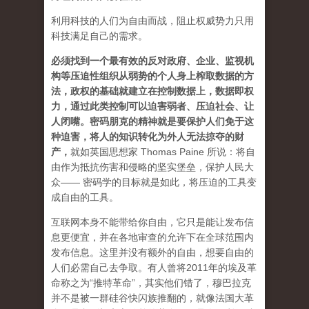
利用科技的人们为自由而战，阻止权威势力只用
科技满足自己的需求。
必须找到一个最有效的反对政府、企业、监视机
构等压迫性组织从弱势的个人身上榨取数据的方
法，政权的基础就建立在控制数据上，数据即权
力，通过此类控制可以迫害弱者、压迫社会、让
人闭嘴。密码朋克的精神就是要保护人们免于这
种迫害，将人的知识转化为外人无法掠夺的财
产
，
就如英国思想家 Thomas Paine 所说：将自
由作为抵抗伤害和侵略的坚实堡垒，保护人民大
众—— 密码学的目标就是如此，将压迫的工具变
成自由的工具。
互联网本身不能带给你自由，它只是能让发布信
息更便宜，并在各地审查的允许下在全球范围内
发布信息。这里并没有额外的自由，想要自由的
人们必需自己去争取。有人曾将2011年的埃及革
命称之为“推特革命”，其实他们错了，穆巴拉克
并不是被一群硅谷快闪族推翻的，就像法国大革