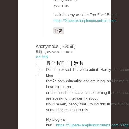
your site.
Look into my website Top Shelf Bread -
https://Superexamplenoncontext.com
回复
Anonymous (未验证)
星期二, 04/23/2019 - 10:05
永久连接
冒个泡吧！ | 泡泡
I?m impressed, I have to admit. Rarely do I come
blog
that?s both educative and amusing, and let me te
have hit the nail
on the head. The issue is something that not eno
are speaking intelligently about.
Now i'm very happy that I found this in my hunt fo
something relating to this.
My blog <a
href="
https://Superexamplenoncontext.com">Top