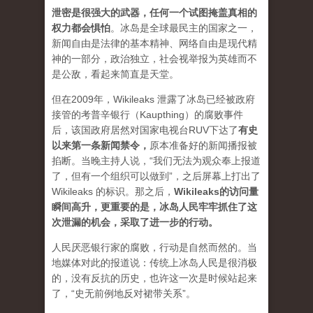
泄密是很强大的武器，任何一个试图掩盖真相的
权力都会惧怕
。
冰岛是全球最民主的国家之一，
新闻自由是法律的基本精神、网络自由是现代精
神的一部分，政治独立，社会视举报为英雄而不
是公敌，看起来简直是天堂。
但在2009年，Wikileaks 泄露了冰岛已经被政府
接管的考普辛银行（Kaupthing）的腐败事件
后，该国政府居然对国家电视台RUV下达了
有史
以来第一条新闻禁令
，
原本准备好的新闻播报被
掐断。当晚主持人说，“我们无法为观众奉上报道
了，但有一个组织可以做到”，之后屏幕上打出了
Wikileaks 的标识。那之后，
Wikileaks的访问量
瞬间高升，更重要的是，冰岛人民牢牢抓住了这
次泄漏的机会，采取了进一步的行动。
人民厌恶银行家的腐败，行动是自然而然的。当
地媒体对此的报道说：传统上冰岛人民是很消极
的，没有反抗的历史，也许这一次是时候站起来
了，“史无前例地反对裙带关系”。