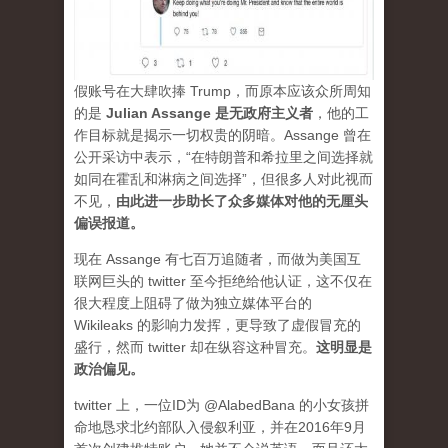
假账号在大肆吹捧 Trump，而原本应该众所周知
的是
Julian Assange 是无政府主义者
，他的工
作目标就是揭示一切权贵的阴暗。Assange 曾在
公开采访中表示，“在特朗普和希拉里之间选择就
如同在霍乱和淋病之间选择”，但很多人对此视而
不见，
由此进一步助长了众多媒体对他的无厘头
偏误报道。
现在 Assange 有七百万追随者，而做为美国互
联网巨头的 twitter 至今拒绝给他认证，这不仅在
很大程度上阻碍了做为独立媒体平台的
Wikileaks 的影响力发挥，更导致了虚假冒充的
盛行，然而 twitter 却在纵容这种冒充。
这明显是
政治偏见。
twitter 上，一位ID为 @AlabedBana 的小女孩拼
命地恳求北约部队入侵叙利亚，并在2016年9月