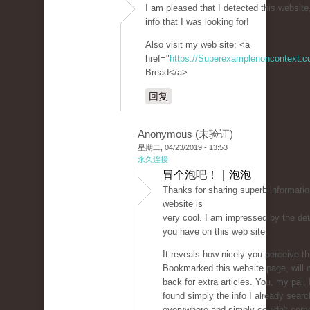
I am pleased that I detected this website,
info that I was looking for!
Also visit my web site; <a
href="
https://Superexamplenoncontext.
Bread</a>
回复
Anonymous (未验证)
星期二, 04/23/2019 - 13:53
永久连接
冒个泡吧！ | 泡泡
Thanks for sharing superb informatio
website is
very cool. I am impressed by the deta
you have on this web site.
It reveals how nicely you perceive th
Bookmarked this website page, will
back for extra articles. You, my pal
found simply the info I already sear
everywhere and simply couldn't com