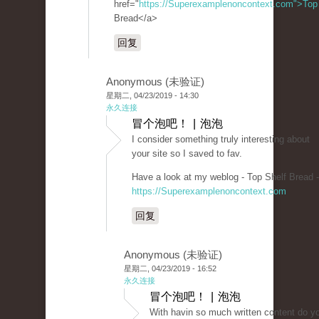
href="
https://Superexamplenoncontext.com">Top
Bread</a>
回复
Anonymous (未验证)
星期二, 04/23/2019 - 14:30
永久连接
冒个泡吧！ | 泡泡
I consider something truly interesting about
your site so I saved to fav.
Have a look at my weblog - Top Shelf Bread -
https://Superexamplenoncontext.com
回复
Anonymous (未验证)
星期二, 04/23/2019 - 16:52
永久连接
冒个泡吧！ | 泡泡
With havin so much written content do yo