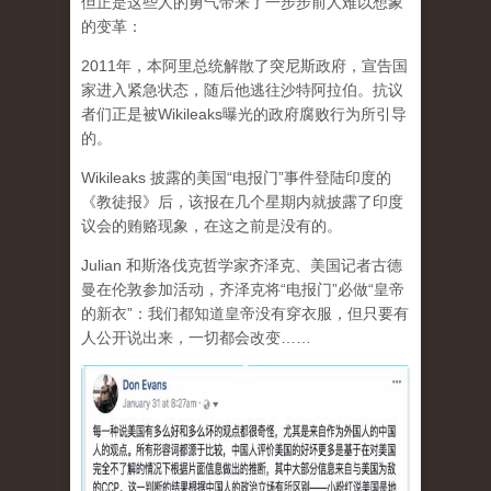
但正是这些人的勇气带来了一步步前人难以想象
的变革：
2011年，本阿里总统解散了突尼斯政府，宣告国
家进入紧急状态，随后他逃往沙特阿拉伯。抗议
者们正是被Wikileaks曝光的政府腐败行为所引导
的。
Wikileaks 披露的美国“电报门”事件登陆印度的
《教徒报》后，该报在几个星期内就披露了印度
议会的贿赂现象，在这之前是没有的。
Julian 和斯洛伐克哲学家齐泽克、美国记者古德
曼在伦敦参加活动，齐泽克将“电报门”必做“皇帝
的新衣”：我们都知道皇帝没有穿衣服，但只要有
人公开说出来，一切都会改变……