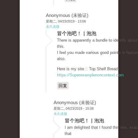
Anonymous (未验证)
星期二, 04/23/2019 - 13:06
永久连接
冒个泡吧！ | 泡泡
There is apparently a bundle to identify about
this.
I feel you made various good points in featur
also.
Here is my site :: Top Shelf Bread -
https://Superexamplenoncontext.com
回复
Anonymous (未验证)
星期二, 04/23/2019 - 15:08
永久连接
冒个泡吧！ | 泡泡
I am delighted that I found this site, exact
that