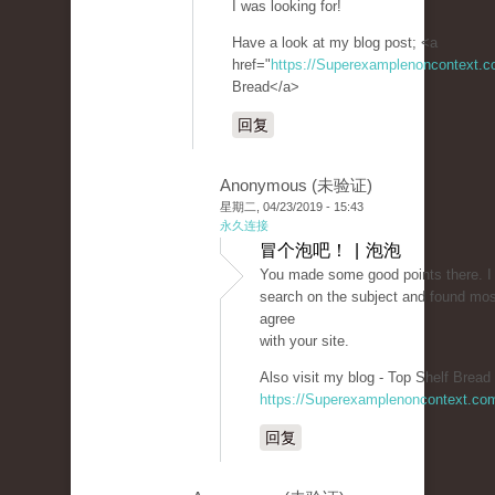
I was looking for!
Have a look at my blog post; <a
href="
https://Superexamplenoncontext.
Bread</a>
回复
Anonymous (未验证)
星期二, 04/23/2019 - 15:43
永久连接
冒个泡吧！ | 泡泡
You made some good points there. I 
search on the subject and found mos
agree
with your site.
Also visit my blog - Top Shelf Bread 
https://Superexamplenoncontext.co
回复