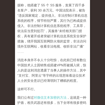
据称，他搭建了 55 个 SS 服务，发展了四千多
名客户，获利 30 余万元。中国法院表示，被告
“违反国家规定，提供侵入、非法控制计算机信息
系统的程序，情节特别严重，其行为已构成提供
侵入、非法控制计算机信息系统程序、工具罪，
依法应当受到惩罚”，其服务“未经相关部门授
权，具有避开或者突破计算机信息系统安全保护
措施，绕开我国互联网防火墙的监管，非法访问
境外互联网站，收看非法电视、收听非法广播”
……
消息本身并不令人十分吃惊，在此前已经有数位
中国技术人士因销售或搭建VPN而被捕入狱，惊
人的是这则消息透露了当事人的操作方法，其中
“支付宝、阿里云”等字样的出现意味着这位技术
人士的安全意识已经薄弱到了糟糕的程度。
这样可不行。
我们公布过
对微信文本加密的方法
，这就是一种
护盾，相关武器还有很多，当下全球有很多密码