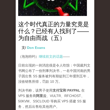
这个时代真正的力量究竟是
什么？已经有人找到了——
为自由而战（五）
文/
Don Evans
（泡泡特约）
继续前文的话题
——
日前出现的一则消息很是令人吃惊：中国裁判文
书网公布了一份刑事判决书，一名中国河南的男
子因出售 SS 服务被判有期徒刑三年缓刑五年，
没收销售所得，罚款 10 万。
判决书称，该男子使用
支付宝和 PAYPAL
在
VPS 服务商
阿里云
、VULTR、RFCHOST、
50KVM、SSCLOUD 等购买 VPS 搭建 SS 服
务，然后出售给其他用户。