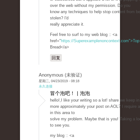
over the web without my permission. Do you
know any techniques to help stop content from be
stolen? I'd
really appreciate it.
Feel free to surf to my web blog :: <a
href="
https://Superexamplenoncontext.com">Top
Bread</a>
回复
Anonymous (未验证)
星期二, 04/23/2019 - 08:18
永久连接
冒个泡吧！ | 泡泡
hello!,I like your writing so a lot! share we keep i
more approximately your post on AOL? I require a
in this area to
solve my problem. Maybe that is you! Taking a l
to see you.
my blog :: <a