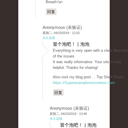
Bread</a>
回复
Anonymous (未验证)
星期二, 04/23/2019 - 12:02
永久连接
冒个泡吧！ | 泡泡
Everything is very open with a clear descripti
of the issues.
It was really informative. Your site is very
helpful. Thanks for sharing!
Also visit my blog post ... Top Shelf Bread -
https://Superexamplenoncontext.com
回复
Anonymous (未验证)
星期二, 04/23/2019 - 13:48
永久连接
冒个泡吧！ | 泡泡