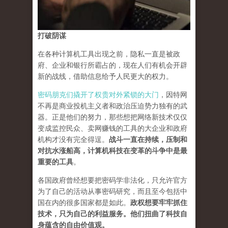
打破阴谋
在各种计算机工具出现之前，隐私一直是被政
府、企业和银行所霸占的，现在人们有机会开辟
新的战线，借助信息给予人民更大的权力。
密码朋克们撬开了权贵对外紧锁的大门
，因特网
不再是商业投机主义者和政治压迫势力独有的武
器。正是他们的努力，那些想把网络新技术仅仅
变成监控民众、卖网赚钱的工具的大企业和政府
机构才没有完全得逞。
战斗一直在持续，压制和
对抗水涨船高，计算机科技在变革的斗争中是最
重要的工具
。
各国政府曾经想要把密码学非法化，只允许官方
为了自己的活动从事密码研究，而且至今包括中
国在内的很多国家都是如此。
政权想要牢牢抓住
技术，只为自己的利益服务。他们扭曲了科技自
身蕴含的自由价值观。