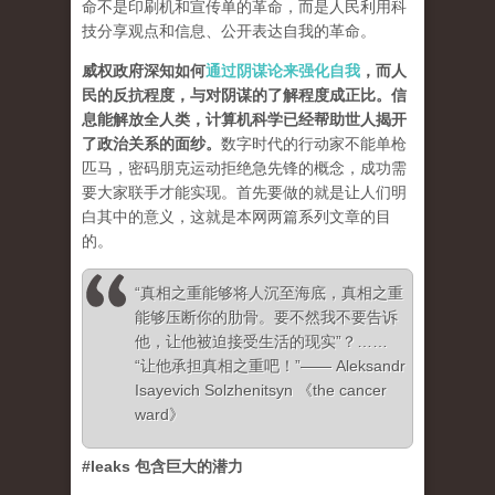
命不是印刷机和宣传单的革命，而是人民利用科
技分享观点和信息、公开表达自我的革命。
威权政府深知如何
通过阴谋论来强化自我
，而人
民的反抗程度，与对阴谋的了解程度成正比。信
息能解放全人类，计算机科学已经帮助世人揭开
了政治关系的面纱
。
数字时代的行动家不能单枪
匹马，密码朋克运动拒绝急先锋的概念，成功需
要大家联手才能实现。首先要做的就是让人们明
白其中的意义，这就是本网两篇系列文章的目
的。
“真相之重能够将人沉至海底，真相之重
能够压断你的肋骨。要不然我不要告诉
他，让他被迫接受生活的现实”？……
“让他承担真相之重吧！”—— Aleksandr
Isayevich Solzhenitsyn 《the cancer
ward》
#leaks 包含巨大的潜力