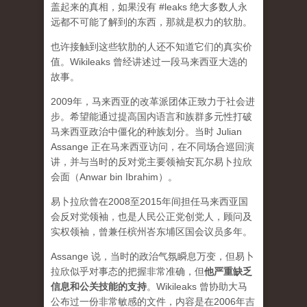
盖起来的真相，如果没有 #leaks 绝大多数人永
远都不可能了解到的东西，那就是权力的软肋。
也许接触到这些软肋的人还不知道它们的真实价
值。Wikileaks 曾经讲述过一段马来西亚大选的
故事。
2009年，马来西亚的改革派团体正致力于社会进
步。希望能通过提高国内语言和族群多元性打破
马来西亚政治中僵化的种族划分。当时 Julian
Assange 正在马来西亚访问，在不同场合巡回演
讲，并与当时的反对党主要领袖安瓦尔易卜拉欣
会面（Anwar bin Ibrahim）。
易卜拉欣曾在2008至2015年间担任马来西亚国
会反对党领袖，也是人民公正党创党人，顾问及
实权领袖，曾兼任槟州峇东埔区国会议员多年。
Assange 说，当时的政治气氛瞬息万变，但易卜
拉欣似乎对事态的把握非常准确，但
他严重缺乏
信息和公关技能的支持
。Wikileaks 曾协助大马
公布过一份非常敏感的文件，内容是在2006年吉