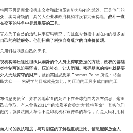
特网不再是商业投机主义者和政治压迫势力独有的武器。正是他们的
众、卖网赚钱的工具的大企业和政府机构才没有完全得逞。
战斗一直
在变革的斗争中是最重要的工具
。
官方为了自己的活动从事密码研究，而且至今包括中国在内的很多国
自己的利益服务。他们扭曲了科技自身蕴含的自由价值观。
只用科技满足自己的需求。
视机构等压迫性组织从弱势的个人身上榨取数据的方法，政权的基础
类控制可以迫害弱者、压迫社会、让人闭嘴。密码朋克的精神就是要
外人无法掠夺的财产
，
就如英国思想家 Thomas Paine 所说：将自
民大众—— 密码学的目标就是如此，将压迫的工具变成自由的工
布信息更便宜，并在各地审查的允许下在全球范围内发布信息。这里
去争取。有人曾将2011年的埃及革命称之为“推特革命”，其实他们
翻的，就像法国大革命不是印刷机和宣传单的革命，而是人民利用科
而人民的反抗程度，与对阴谋的了解程度成正比。信息能解放全人