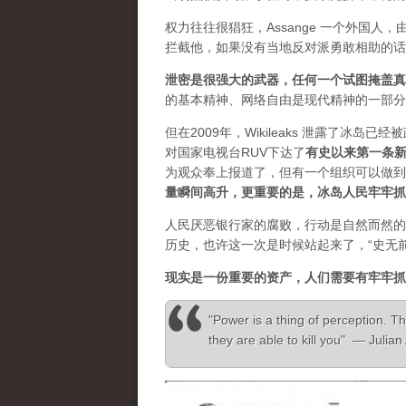
权力往往很猖狂，Assange 一个外国
拦截他，如果没有当地反对派勇敢相助的话
泄密是很强大的武器，任何一个试图掩盖真
的基本精神、网络自由是现代精神的一部分
但在2009年，Wikileaks 泄露了冰岛
对国家电视台RUV下达了
有史以来第一条
为观众奉上报道了，但有一个组织可以做到”，
量瞬间高升，更重要的是，冰岛人民牢牢抓
人民厌恶银行家的腐败，行动是自然而然的
历史，也许这一次是时候站起来了，“史无
现实是一份重要的资产，人们需要有牢牢抓
"Power is a thing of perception. Th
they are able to kill you" — Julia