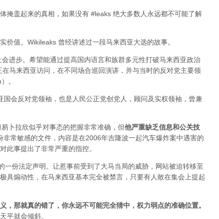
掩盖起来的真相，如果没有 #leaks 绝大多数人永远都不可能了解
值。Wikileaks 曾经讲述过一段马来西亚大选的故事。
于社会进步。希望能通过提高国内语言和族群多元性打破马来西亚政治
ange 正在马来西亚访问，在不同场合巡回演讲，并与当时的反对党主要领
im）。
来西亚国会反对党领袖，也是人民公正党创党人，顾问及实权领袖，曾兼
变，但易卜拉欣似乎对事态的把握非常准确，但
他严重缺乏信息和公关技
布过一份非常敏感的文件，内容是在2006年吉隆波一起汽车爆炸案中遇害的
对此事提出了非常严重的指控。
署的一份法定声明。让惹事前受到了大马当局的威胁，网站被迫转移至
极具煽动性，在马来西亚基本完全被禁言，只要有人敢在集会上提起
义，那就真的错了，你永远不可能完全猜中，权力弱点的准确位置
。
天平就会倾斜。