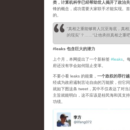
类，计算机科学已经帮助世人揭开了政治关
锋的概念，成功需要大家联手才能实现。首
的。
“真相之重能够将人沉至海底，真
的现实”？……“让他承担真相之重吧！”—— Ale
#leaks 包含巨大的潜力
上个月，本网提出了一个新标签
#leaks
。
府还没有学会如何阻止变革。
不要小看 leaks 的能量，
一个政权的罪行越
经成为政府遏制言论自由的万能胶，但它同
就如下图这条 tweet，其中不仅表达了
主旨就能明白，这不应该是桂民海和其支持
功绩。