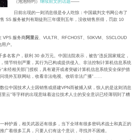
（泡泡特约）
继续前文的话题
——
日前出现的一则消息很是令人吃惊：中国裁判文书网公布了
 SS 服务被判有期徒刑三年缓刑五年，没收销售所得，罚款 10
 VPS 服务商
阿里云
、VULTR、RFCHOST、50KVM、SSCLOUD
其他用户。
了四千多名客户，获利 30 余万元。中国法院表示，被告“违反国家规定，
，情节特别严重，其行为已构成提供侵入、非法控制计算机信息系统
务“未经相关部门授权，具有避开或者突破计算机信息系统安全保护措
问境外互联网站，收看非法电视、收听非法广播”……
数位中国技术人士因销售或搭建VPN而被捕入狱，惊人的是这则消息
阿里云”等字样的出现意味着这位技术人士的安全意识已经薄弱到了糟
一种护盾，相关武器还有很多，当下全球有很多密码术战士和真正的
推广着很多工具，只要人们有这个意识，寻找并不困难。