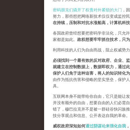
密码朋克们撬开了权贵对外紧锁的大门
，因
努力，那些想把网络新技术仅仅变成监控民
在持续，压制和对抗水涨船高，计算机科技
各国政府曾经想要把密码学非法化，只允许
家都是如此。
政权想要牢牢抓住技术，只为
利用科技的人们为自由而战，阻止权威势力
必须找到一个最有效的反对政府、企业、监
就建立在控制数据上，数据即权力，通过此
保护人们免于这种迫害，将人的知识转化为
由作为抵抗伤害和侵略的坚实堡垒，保护人
具。
互联网本身不能带给你自由，它只是能让发
并没有额外的自由，想要自由的人们必需自己
错了，穆巴拉克并不是被一群硅谷快闪族推
技分享观点和信息、公开表达自我的革命。
威权政府深知如何
通过阴谋论来强化自我
，