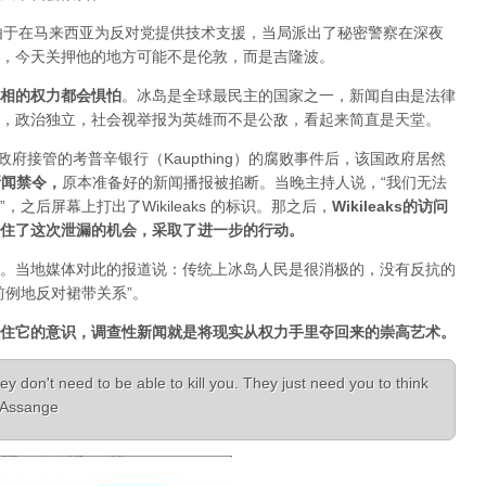
人，由于在马来西亚为反对党提供技术支援，当局派出了秘密警察在深夜
，今天关押他的地方可能不是伦敦，而是吉隆波。
相的权力都会惧怕
。
冰岛是全球最民主的国家之一，新闻自由是法律
，政治独立，社会视举报为英雄而不是公敌，看起来简直是天堂。
已经被政府接管的考普辛银行（Kaupthing）的腐败事件后，该国政府居然
新闻禁令
，
原本准备好的新闻播报被掐断。当晚主持人说，“我们无法
之后屏幕上打出了Wikileaks 的标识。那之后，
Wikileaks的访问
住了这次泄漏的机会，采取了进一步的行动。
。当地媒体对此的报道说：传统上冰岛人民是很消极的，没有反抗的
前例地反对裙带关系”。
住它的意识，调查性新闻就是将现实从权力手里夺回来的崇高艺术。
ey don't need to be able to kill you. They just need you to think
n Assange