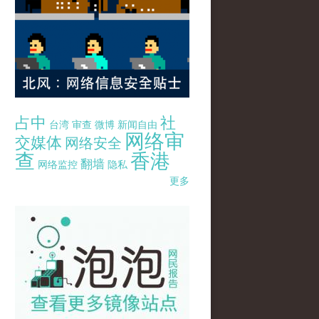
占中
社
台湾
审查
微博
新闻自由
网络审
交媒体
网络安全
查
香港
翻墙
网络监控
隐私
更多
pao-pao-banner-mirror-site-120814.jpg