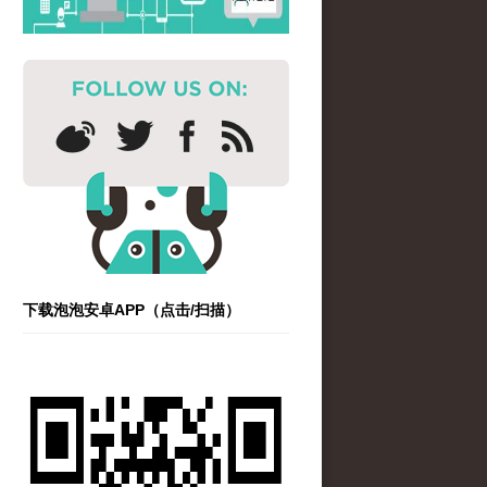
下载泡泡安卓APP（点击/扫描）