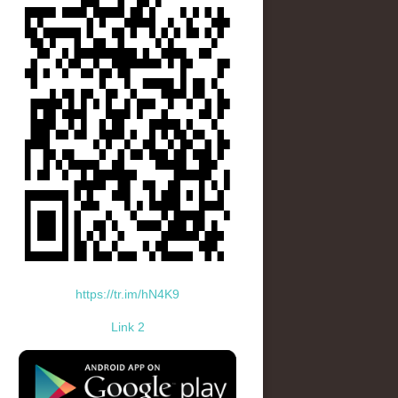
https://tr.im/hN4K9
Link 2
standard-icon-googleplay-app-store.png