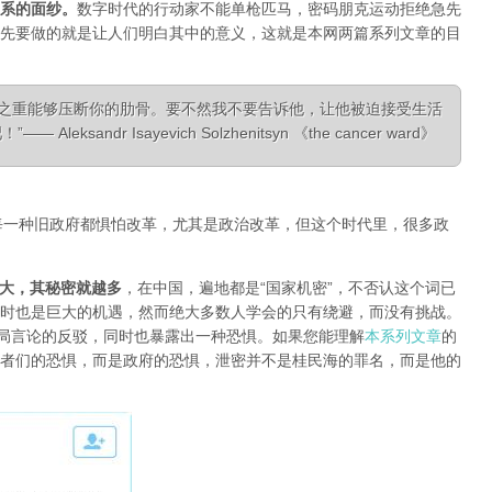
系的面纱
。
数字时代的行动家不能单枪匹马，密码朋克运动拒绝急先
先要做的就是让人们明白其中的意义，这就是本网两篇系列文章的目
相之重能够压断你的肋骨。要不然我不要告诉他，让他被迫接受生活
ksandr Isayevich Solzhenitsyn 《the cancer ward》
每一种旧政府都惧怕改革，尤其是政治改革，但这个时代里，很多政
大，其秘密就越多
，在中国，遍地都是“国家机密”，不否认这个词已
时也是巨大的机遇，然而绝大多数人学会的只有绕避，而没有挑战。
对当局言论的反驳，同时也暴露出一种恐惧。如果您能理解
本系列文章
的
者们的恐惧，而是政府的恐惧，泄密并不是桂民海的罪名，而是他的