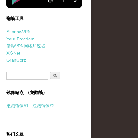
翻墙工具
ShadowVPN
Your Freedom
倩影VPN网络加速器
XX-Net
GranGorz
搜索表单
搜索
镜像站点 （免翻墙）
泡泡
镜像
#1
泡泡
镜像#2
热门文章