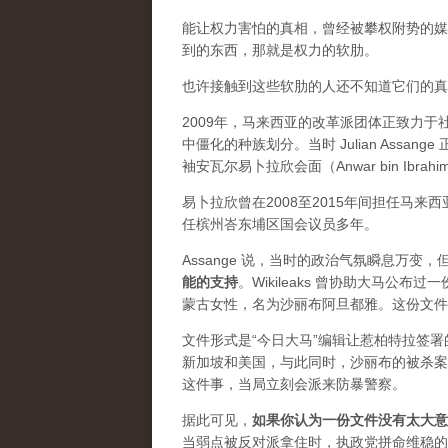
能让权力害怕的真相，曾经被攀权附势的媒体
到的东西，那就是权力的软肋。
也许接触到这些软肋的人还不知道它们的真实价
2009年，马来西亚的改革派团体正致力
中僵化的种族划分。当时 Julian Ass
袖安瓦尔易卜拉欣会面（Anwar bin Ibrah
易卜拉欣曾在2008至2015年间担任马
任槟州峇东埔区国会议员多年。
Assange 说，当时的政治气氛瞬息万
能的支持
。Wikileaks 曾协助大马公
蒙古女性，名为沙丽布阿旦都雅。这份文件
文件形式是“今日大马”编辑让惹柏特拉签
新加坡和美国，与此同时，沙丽布的被杀案
这件事，当局立刻会派来防暴警察。
据此可见，
如果你认为一份文件没有太大意
当弱点被反对派拿住时，执政党拼命维稳的