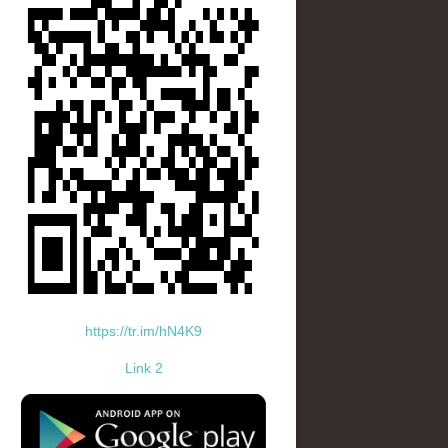
https://tr.im/hN4K9
Link 2
standard-icon-googleplay-app-store.png