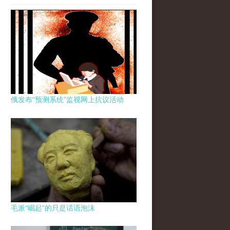
俄发布“预测系统”监视网上抗议活动
毛派“崛起”的只是话语泡沫