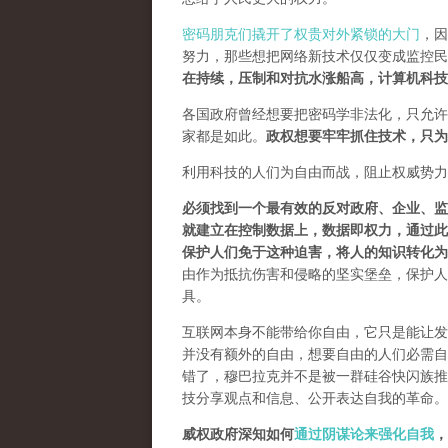
密码朋克们撬开了权贵对外紧锁的大门
，因
努力，那些想把网络新技术仅仅变成监控民
在持续，压制和对抗水涨船高，计算机科技
各国政府曾经想要把密码学非法化，只允许
家都是如此。
政权想要牢牢抓住技术，只为
利用科技的人们为自由而战，阻止权威势力
必须找到一个最有效的反对政府、企业、监
就建立在控制数据上，数据即权力，通过此
保护人们免于这种迫害，将人的知识转化为
由作为抵抗伤害和侵略的坚实堡垒，保护人
具。
互联网本身不能带给你自由，它只是能让发
并没有额外的自由，想要自由的人们必需自己
错了，穆巴拉克并不是被一群硅谷快闪族推
技分享观点和信息、公开表达自我的革命。
威权政府深知如何
通过阴谋论来强化自我
，