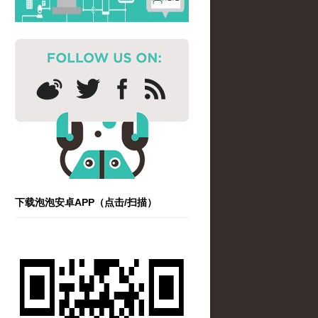
下载泡泡安卓APP（点击/扫描）