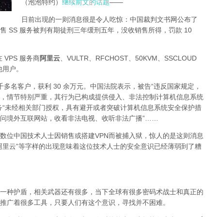
（泡泡特约）
继续前文的话题
——
日前出现的一则消息很是令人吃惊：中国裁判文书网公布了
 SS 服务被判有期徒刑三年缓刑五年，没收销售所得，罚款 10
 VPS 服务商
阿里云
、VULTR、RFCHOST、50KVM、SSCLOUD
其他用户。
了四千多名客户，获利 30 余万元。中国法院表示，被告“违反国家规定，
，情节特别严重，其行为已构成提供侵入、非法控制计算机信息系统
务“未经相关部门授权，具有避开或者突破计算机信息系统安全保护措
问境外互联网站，收看非法电视、收听非法广播”……
数位中国技术人士因销售或搭建VPN而被捕入狱，惊人的是这则消息
阿里云”等字样的出现意味着这位技术人士的安全意识已经薄弱到了糟
一种护盾，相关武器还有很多，当下全球有很多密码术战士和真正的
推广着很多工具，只要人们有这个意识，寻找并不困难。