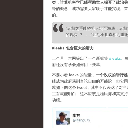
类，计算机科学已经帮助世人揭开了政治关
锋的概念，成功需要大家联手才能实现。首
的。
“真相之重能够将人沉至海底，真
的现实”？……“让他承担真相之重吧！”—— Ale
#leaks 包含巨大的潜力
上个月，本网提出了一个新标签
#leaks
。
府还没有学会如何阻止变革。
不要小看 leaks 的能量，
一个政权的罪行越
经成为政府遏制言论自由的万能胶，但它同
就如下图这条 tweet，其中不仅表达了
主旨就能明白，这不应该是桂民海和其支持
功绩。