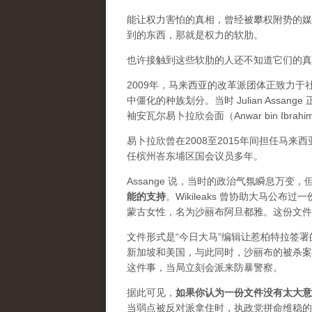
能让权力害怕的真相，曾经被攀权附势的媒体
到的东西，那就是权力的软肋。
也许接触到这些软肋的人还不知道它们的真实价
2009年，马来西亚的改革派团体正致力
中僵化的种族划分。当时 Julian Ass
袖安瓦尔易卜拉欣会面（Anwar bin Ibrah
易卜拉欣曾在2008至2015年间担任马
任槟州峇东埔区国会议员多年。
Assange 说，当时的政治气氛瞬息万
能的支持
。Wikileaks 曾协助大马公
蒙古女性，名为沙丽布阿旦都雅。这份文件
文件形式是“今日大马”编辑让惹柏特拉签
新加坡和美国，与此同时，沙丽布的被杀案
这件事，当局立刻会派来防暴警察。
据此可见，
如果你认为一份文件没有太大意
当弱点被反对派拿住时，执政党拼命维稳的