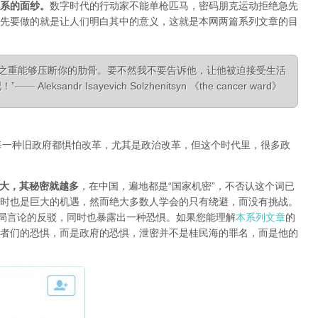
系的面纱
。
数字时代的行动家不能单枪匹马，密码朋克运动拒绝急先
先要做的就是让人们明白其中的意义，这就是本网两篇系列文章的目
相之重能够压断你的肋骨。要不然我不要告诉他，让他被迫接受生活
ksandr Isayevich Solzhenitsyn 《the cancer ward》
每一种旧政府都惧怕改革，尤其是政治改革，但这个时代里，很多政
大，其秘密就越多
，在中国，遍地都是“国家机密”，不否认这个词已
时也是巨大的机遇，然而绝大多数人学会的只有绕避，而没有挑战。
对当局言论的反驳，同时也暴露出一种恐惧。如果您能理解
本系列文章
的
者们的恐惧，而是政府的恐惧，泄密并不是桂民海的罪名，而是他的