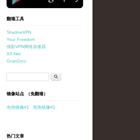
翻墙工具
ShadowVPN
Your Freedom
倩影VPN网络加速器
XX-Net
GranGorz
搜索表单
搜索
镜像站点 （免翻墙）
泡泡
镜像
#1
泡泡
镜像#2
热门文章