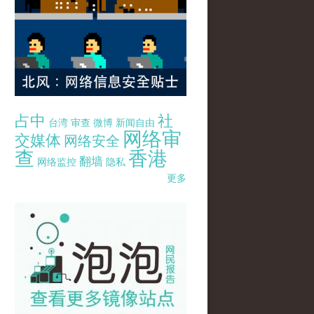
占中
社
台湾
审查
微博
新闻自由
网络审
交媒体
网络安全
查
香港
翻墙
网络监控
隐私
更多
pao-pao-banner-mirror-site-120814.jpg