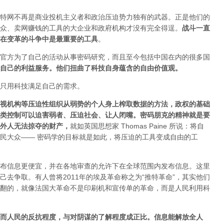
特网不再是商业投机主义者和政治压迫势力独有的武器。正是他们的
众、卖网赚钱的工具的大企业和政府机构才没有完全得逞。
战斗一直
在变革的斗争中是最重要的工具
。
官方为了自己的活动从事密码研究，而且至今包括中国在内的很多国
自己的利益服务。他们扭曲了科技自身蕴含的自由价值观。
只用科技满足自己的需求。
视机构等压迫性组织从弱势的个人身上榨取数据的方法，政权的基础
类控制可以迫害弱者、压迫社会、让人闭嘴。密码朋克的精神就是要
外人无法掠夺的财产
，
就如英国思想家 Thomas Paine 所说：将自
民大众—— 密码学的目标就是如此，将压迫的工具变成自由的工
布信息更便宜，并在各地审查的允许下在全球范围内发布信息。这里
去争取。有人曾将2011年的埃及革命称之为“推特革命”，其实他们
翻的，就像法国大革命不是印刷机和宣传单的革命，而是人民利用科
而人民的反抗程度，与对阴谋的了解程度成正比。信息能解放全人