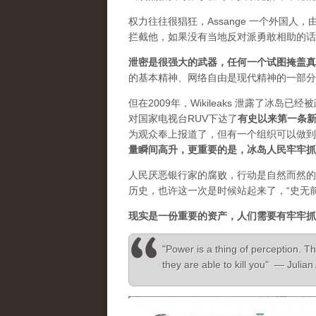
权力往往很猖狂，Assange 一个外国
拦截他，如果没有当地反对派勇敢相助的话
泄密是很强大的武器，任何一个试图掩盖真
的基本精神、网络自由是现代精神的一部分
但在2009年，Wikileaks 泄露了冰岛
对国家电视台RUV下达了
有史以来第一条
为观众奉上报道了，但有一个组织可以做到”，
量瞬间高升，更重要的是，冰岛人民牢牢抓
人民厌恶银行家的腐败，行动是自然而然的
历史，也许这一次是时候站起来了，“史无
现实是一份重要的资产，人们需要有牢牢抓
"Power is a thing of perception. Th
they are able to kill you" — Julia