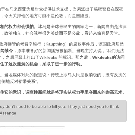
人，由于在马来西亚为反对党提供技术支援，当局派出了秘密警察在深夜
，今天关押他的地方可能不是伦敦，而是吉隆波。
相的权力都会惧怕
。
冰岛是全球最民主的国家之一，新闻自由是法律
，政治独立，社会视举报为英雄而不是公敌，看起来简直是天堂。
已经被政府接管的考普辛银行（Kaupthing）的腐败事件后，该国政府居然
新闻禁令
，
原本准备好的新闻播报被掐断。当晚主持人说，“我们无法
之后屏幕上打出了Wikileaks 的标识。那之后，
Wikileaks的访问
住了这次泄漏的机会，采取了进一步的行动。
。当地媒体对此的报道说：传统上冰岛人民是很消极的，没有反抗的
前例地反对裙带关系”。
住它的意识，调查性新闻就是将现实从权力手里夺回来的崇高艺术。
ey don't need to be able to kill you. They just need you to think
n Assange