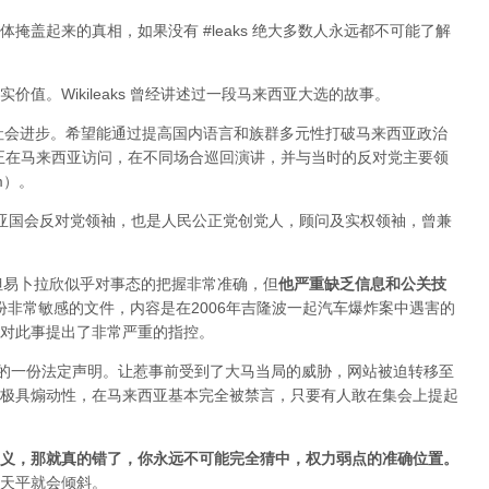
掩盖起来的真相，如果没有 #leaks 绝大多数人永远都不可能了解
值。Wikileaks 曾经讲述过一段马来西亚大选的故事。
于社会进步。希望能通过提高国内语言和族群多元性打破马来西亚政治
ange 正在马来西亚访问，在不同场合巡回演讲，并与当时的反对党主要领
im）。
来西亚国会反对党领袖，也是人民公正党创党人，顾问及实权领袖，曾兼
变，但易卜拉欣似乎对事态的把握非常准确，但
他严重缺乏信息和公关技
布过一份非常敏感的文件，内容是在2006年吉隆波一起汽车爆炸案中遇害的
对此事提出了非常严重的指控。
署的一份法定声明。让惹事前受到了大马当局的威胁，网站被迫转移至
极具煽动性，在马来西亚基本完全被禁言，只要有人敢在集会上提起
义，那就真的错了，你永远不可能完全猜中，权力弱点的准确位置
。
天平就会倾斜。