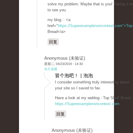
solve my problem. Maybe that is you! Taking a l
to see you.
my blog :: <a
href="
https://Superexamplenoncontext.com">Top
Bread</a>
回复
Anonymous (未验证)
星期二, 04/23/2019 - 14:30
永久连接
冒个泡吧！ | 泡泡
I consider something truly interesting about
your site so I saved to fav.
Have a look at my weblog - Top Shelf Bread -
https://Superexamplenoncontext.com
回复
Anonymous (未验证)