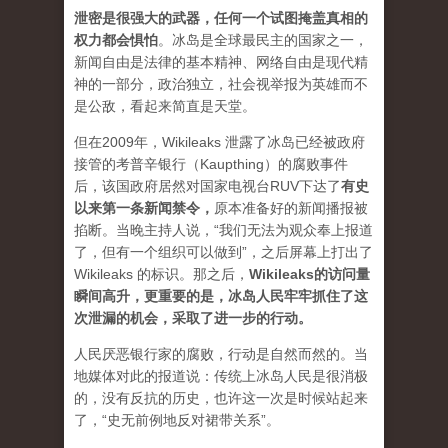
泄密是很强大的武器，任何一个试图掩盖真相的
权力都会惧怕
。
冰岛是全球最民主的国家之一，
新闻自由是法律的基本精神、网络自由是现代精
神的一部分，政治独立，社会视举报为英雄而不
是公敌，看起来简直是天堂。
但在2009年，Wikileaks 泄露了冰岛已经被政府
接管的考普辛银行（Kaupthing）的腐败事件
后，该国政府居然对国家电视台RUV下达了
有史
以来第一条新闻禁令
，
原本准备好的新闻播报被
掐断。当晚主持人说，“我们无法为观众奉上报道
了，但有一个组织可以做到”，之后屏幕上打出了
Wikileaks 的标识。那之后，
Wikileaks的访问量
瞬间高升，更重要的是，冰岛人民牢牢抓住了这
次泄漏的机会，采取了进一步的行动。
人民厌恶银行家的腐败，行动是自然而然的。当
地媒体对此的报道说：传统上冰岛人民是很消极
的，没有反抗的历史，也许这一次是时候站起来
了，“史无前例地反对裙带关系”。