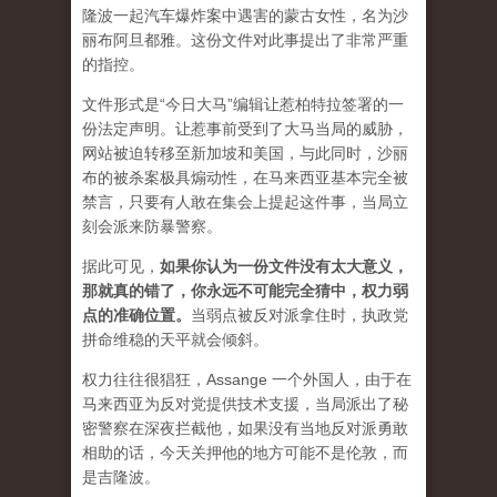
隆波一起汽车爆炸案中遇害的蒙古女性，名为沙
丽布阿旦都雅。这份文件对此事提出了非常严重
的指控。
文件形式是“今日大马”编辑让惹柏特拉签署的一
份法定声明。让惹事前受到了大马当局的威胁，
网站被迫转移至新加坡和美国，与此同时，沙丽
布的被杀案极具煽动性，在马来西亚基本完全被
禁言，只要有人敢在集会上提起这件事，当局立
刻会派来防暴警察。
据此可见，
如果你认为一份文件没有太大意义，
那就真的错了，你永远不可能完全猜中，权力弱
点的准确位置
。
当弱点被反对派拿住时，执政党
拼命维稳的天平就会倾斜。
权力往往很猖狂，Assange 一个外国人，由于在
马来西亚为反对党提供技术支援，当局派出了秘
密警察在深夜拦截他，如果没有当地反对派勇敢
相助的话，今天关押他的地方可能不是伦敦，而
是吉隆波。