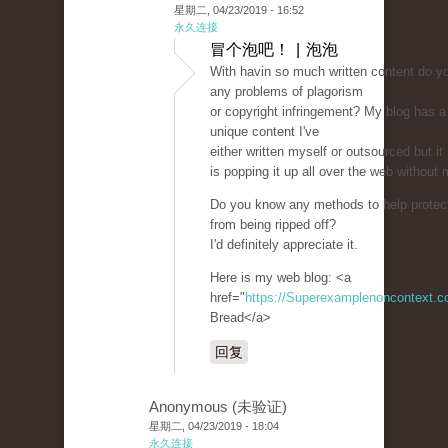
星期二, 04/23/2019 - 16:52
永久连接
冒个泡吧！ | 泡泡
With havin so much written content do yo
any problems of plagorism
or copyright infringement? My blog has a 
unique content I've
either written myself or outsourced but it 
is popping it up all over the web without
Do you know any methods to help protect
from being ripped off?
I'd definitely appreciate it.
Here is my web blog: <a
href="
https://Superexamplenoncontext.
Bread</a>
回复
Anonymous (未验证)
星期二, 04/23/2019 - 18:04
永久连接