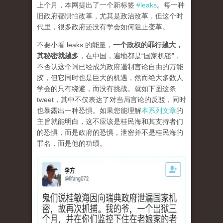
上个月，本网提出了一个新标签
#leaks
。每一种
旧政府都惧怕改革，尤其是政治改革，但这个时
代里，很多政府还没有学会如何阻止变革。
不要小看 leaks 的能量，
一个政权的罪行越大，
其秘密就越多
，在中国，遍地都是“国家机密”，
不否认这个词已经成为政府遏制言论自由的万能
胶，但它同时也是巨大的机遇，然而绝大多数人
学会的只有绕避，而没有挑战。就如下图这条
tweet，其中不仅表达了对当局言论的反驳，同时
也暴露出一种恐惧。如果您能理解
本系列文章
的
主旨就能明白，这不应该是桂民海和其支持者们
的恐惧，而是政府的恐惧，泄密并不是桂民海的
罪名，而是他的功绩。