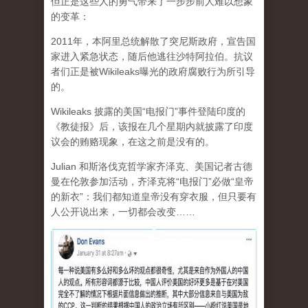
但正是这些人的勇气带来了一步步前人难以想象
的变革：
2011年，本阿里总统解散了突尼斯政府，宣告国
家进入紧急状态，随后他逃往沙特阿拉伯。抗议
者们正是被Wikileaks曝光的政府腐败行为所引导
的。
Wikileaks 披露的美国“电报门”事件登陆印度的
《教徒报》后，该报在几个星期内就披露了印度
议会的贿赂现象，在这之前是没有的。
Julian 和斯洛伐克哲学家齐泽克、美国记者古德
曼在伦敦参加活动，齐泽克将“电报门”必做“皇帝
的新衣”：我们都知道皇帝没有穿衣服，但只要有
人公开说出来，一切都会改变……