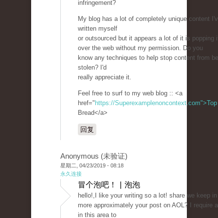
infringement?
My blog has a lot of completely unique content I'v
written myself
or outsourced but it appears a lot of it is popping i
over the web without my permission. Do you
know any techniques to help stop content from be
stolen? I'd
really appreciate it.
Feel free to surf to my web blog :: <a
href="
https://Superexamplenoncontext.com">Top
Bread</a>
回复
Anonymous (未验证)
星期二, 04/23/2019 - 08:18
永久连接
冒个泡吧！ | 泡泡
hello!,I like your writing so a lot! share we keep i
more approximately your post on AOL? I require a
in this area to