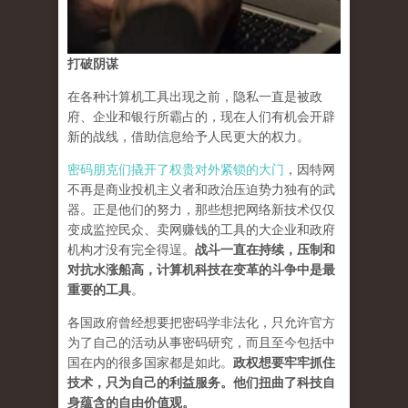
打破阴谋
在各种计算机工具出现之前，隐私一直是被政
府、企业和银行所霸占的，现在人们有机会开辟
新的战线，借助信息给予人民更大的权力。
密码朋克们撬开了权贵对外紧锁的大门
，因特网
不再是商业投机主义者和政治压迫势力独有的武
器。正是他们的努力，那些想把网络新技术仅仅
变成监控民众、卖网赚钱的工具的大企业和政府
机构才没有完全得逞。
战斗一直在持续，压制和
对抗水涨船高，计算机科技在变革的斗争中是最
重要的工具
。
各国政府曾经想要把密码学非法化，只允许官方
为了自己的活动从事密码研究，而且至今包括中
国在内的很多国家都是如此。
政权想要牢牢抓住
技术，只为自己的利益服务。他们扭曲了科技自
身蕴含的自由价值观。