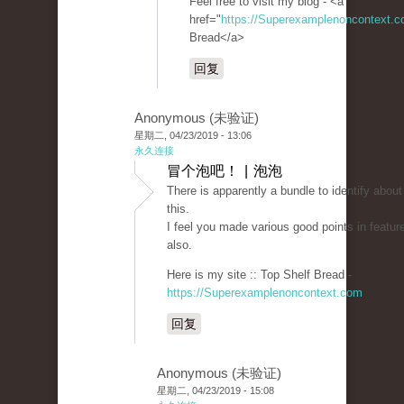
Feel free to visit my blog - <a
href="
https://Superexamplenoncontext.
Bread</a>
回复
Anonymous (未验证)
星期二, 04/23/2019 - 13:06
永久连接
冒个泡吧！ | 泡泡
There is apparently a bundle to identify about
this.
I feel you made various good points in featur
also.
Here is my site :: Top Shelf Bread -
https://Superexamplenoncontext.com
回复
Anonymous (未验证)
星期二, 04/23/2019 - 15:08