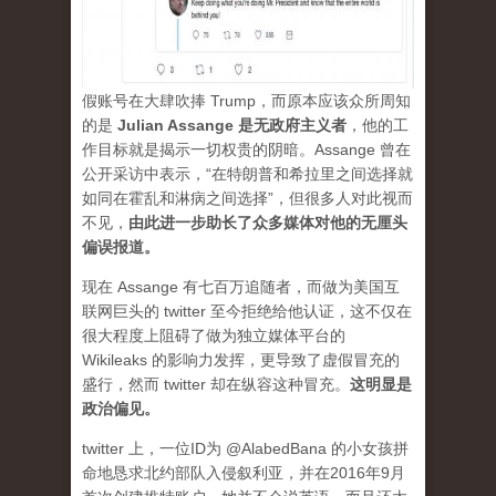
假账号在大肆吹捧 Trump，而原本应该众所周知
的是
Julian Assange 是无政府主义者
，他的工
作目标就是揭示一切权贵的阴暗。Assange 曾在
公开采访中表示，“在特朗普和希拉里之间选择就
如同在霍乱和淋病之间选择”，但很多人对此视而
不见，
由此进一步助长了众多媒体对他的无厘头
偏误报道。
现在 Assange 有七百万追随者，而做为美国互
联网巨头的 twitter 至今拒绝给他认证，这不仅在
很大程度上阻碍了做为独立媒体平台的
Wikileaks 的影响力发挥，更导致了虚假冒充的
盛行，然而 twitter 却在纵容这种冒充。
这明显是
政治偏见。
twitter 上，一位ID为 @AlabedBana 的小女孩拼
命地恳求北约部队入侵叙利亚，并在2016年9月