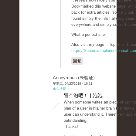
It reveals how nicely you perceive th
Bookmarked this website page, will
back for extra articles. You, my pal
found simply the info I already sear
everywhere and simply couldn't com
What a perfect site.
Also visit my page :: Top Shelf Brea
https://Superexamplenoncontext.co
回复
Anonymous (未验证)
星期二, 04/23/2019 - 16:21
永久连接
冒个泡吧！ | 泡泡
When someone writes an piece of writing
plan of a user in his/her brain that how a
user can understand it. Therefore that's w
outstdanding.
Thanks!