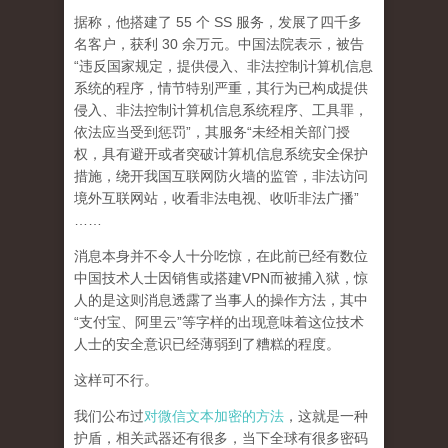
据称，他搭建了 55 个 SS 服务，发展了四千多
名客户，获利 30 余万元。中国法院表示，被告
“违反国家规定，提供侵入、非法控制计算机信息
系统的程序，情节特别严重，其行为已构成提供
侵入、非法控制计算机信息系统程序、工具罪，
依法应当受到惩罚”，其服务“未经相关部门授
权，具有避开或者突破计算机信息系统安全保护
措施，绕开我国互联网防火墙的监管，非法访问
境外互联网站，收看非法电视、收听非法广播”
……
消息本身并不令人十分吃惊，在此前已经有数位
中国技术人士因销售或搭建VPN而被捕入狱，惊
人的是这则消息透露了当事人的操作方法，其中
“支付宝、阿里云”等字样的出现意味着这位技术
人士的安全意识已经薄弱到了糟糕的程度。
这样可不行。
我们公布过
对微信文本加密的方法
，这就是一种
护盾，相关武器还有很多，当下全球有很多密码