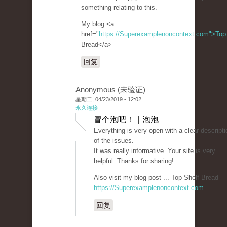
something relating to this.
My blog <a
href="
https://Superexamplenoncontext.com">Top
Bread</a>
回复
Anonymous (未验证)
星期二, 04/23/2019 - 12:02
永久连接
冒个泡吧！ | 泡泡
Everything is very open with a clear descripti
of the issues.
It was really informative. Your site is very
helpful. Thanks for sharing!
Also visit my blog post ... Top Shelf Bread -
https://Superexamplenoncontext.com
回复