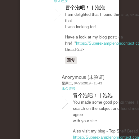
永久连接
冒个泡吧！ | 泡泡
I am delighted that I found this site, exact
that
I was looking for!
Have a look at my blog post; <a
href="
https://Superexamplenoncontext.
Bread</a>
回复
Anonymous (未验证)
星期二, 04/23/2019 - 15:43
永久连接
冒个泡吧！ | 泡泡
You made some good points there. I 
search on the subject and found mos
agree
with your site.
Also visit my blog - Top Shelf Bread 
https://Superexamplenoncontext.co