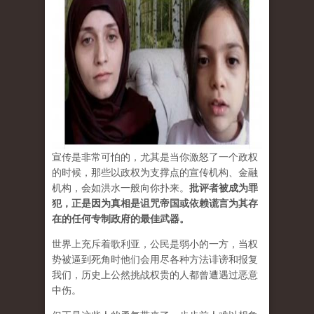
宣传是非常可怕的，尤其是当你激怒了一个政权
的时候，那些以政权为支撑点的宣传机构、金融
机构，会如洪水一般向你扑来。
批评者被成为罪
犯，正是因为真相是诅咒帝国或依赖谎言为其存
在的任何专制政府的最佳武器。
世界上充斥着歌利亚，公民是弱小的一方，当权
势被逼到死角时他们会用尽各种方法诽谤和报复
我们，历史上公然挑战权贵的人都曾遭遇过恶意
中伤。