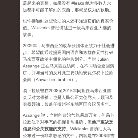
盖起来的真相，如果没有 #leaks 绝大多数人永
远都不可能了解到的东西，那就是权力的软肋。
也许接触到这些软肋的人还不知道它们的真实价
值。Wikileaks 曾经讲述过一段马来西亚大选的
故事。
2009年，马来西亚的改革派团体正致力于社会进
步。希望能通过提高国内语言和族群多元性打破
马来西亚政治中僵化的种族划分。当时 Julian
Assange 正在马来西亚访问，在不同场合巡回演
讲，并与当时的反对党主要领袖安瓦尔易卜拉欣
会面（Anwar bin Ibrahim）。
易卜拉欣曾在2008至2015年间担任马来西亚国
会反对党领袖，也是人民公正党创党人，顾问及
实权领袖，曾兼任槟州峇东埔区国会议员多年。
Assange 说，当时的政治气氛瞬息万变，但易卜
拉欣似乎对事态的把握非常准确，但
他严重缺乏
信息和公关技能的支持
。Wikileaks 曾协助大马
公布过一份非常敏感的文件，内容是在2006年吉