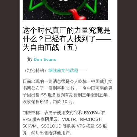
这个时代真正的力量究竟是
什么？已经有人找到了——
为自由而战（五）
文/
Don Evans
（泡泡特约）
继续前文的话题
——
日前出现的一则消息很是令人吃惊：中国裁判文
书网公布了一份刑事判决书，一名中国河南的男
子因出售 SS 服务被判有期徒刑三年缓刑五年，
没收销售所得，罚款 10 万。
判决书称，该男子使用
支付宝和 PAYPAL
在
VPS 服务商
阿里云
、VULTR、RFCHOST、
50KVM、SSCLOUD 等购买 VPS 搭建 SS 服
务，然后出售给其他用户。