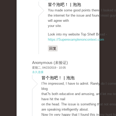
冒个泡吧！ | 泡泡
You made some good points there. I looked 
the internet for the issue and found most guy
will agree with
your site.
Look into my website Top Shelf Bread -
https://Superexamplenoncontext.com
回复
Anonymous (未验证)
星期二, 04/23/2019 - 10:05
永久连接
冒个泡吧！ | 泡泡
I?m impressed, I have to admit. Rarely do I come
blog
that?s both educative and amusing, and let me te
have hit the nail
on the head. The issue is something that not eno
are speaking intelligently about.
Now i'm very happy that I found this in my hunt fo