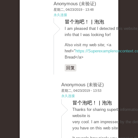
Anonymous (未验证)
星期二, 04/23/2019 - 13:48
永久连接
冒个泡吧！ | 泡泡
I am pleased that I detected this website,
info that I was looking for!
Also visit my web site; <a
href="
https://Superexamplenoncontext.
Bread</a>
回复
Anonymous (未验证)
星期二, 04/23/2019 - 13:53
永久连接
冒个泡吧！ | 泡泡
Thanks for sharing superb informatio
website is
very cool. I am impressed by the deta
you have on this web site.