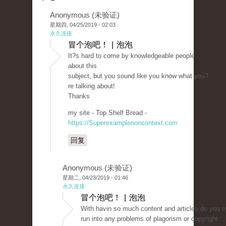
Anonymous (未验证)
星期四, 04/25/2019 - 02:03
永久连接
冒个泡吧！ | 泡泡
It?s hard to come by knowledgeable people
about this
subject, but you sound like you know what you?
re talking about!
Thanks
my site - Top Shelf Bread -
https://Superexamplenoncontext.com
回复
Anonymous (未验证)
星期二, 04/23/2019 - 01:46
永久连接
冒个泡吧！ | 泡泡
With havin so much content and articles do you e
run into any problems of plagorism or copyright