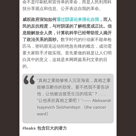
命不是印刷机和宣传单的革命，而是人民利用科
技分享观点和信息、公开表达自我的革命。
威权政府深知如何
通过阴谋论来强化自我
，而人
民的反抗程度，与对阴谋的了解程度成正比。信
息能解放全人类，计算机科学已经帮助世人揭开
了政治关系的面纱
。
数字时代的行动家不能单枪
匹马，密码朋克运动拒绝急先锋的概念，成功需
要大家联手才能实现。首先要做的就是让人们明
白其中的意义，这就是本网两篇系列文章的目
的。
“真相之重能够将人沉至海底，真相之重
能够压断你的肋骨。要不然我不要告诉
他，让他被迫接受生活的现实”？……
“让他承担真相之重吧！”—— Aleksandr
Isayevich Solzhenitsyn 《the cancer
ward》
#leaks 包含巨大的潜力