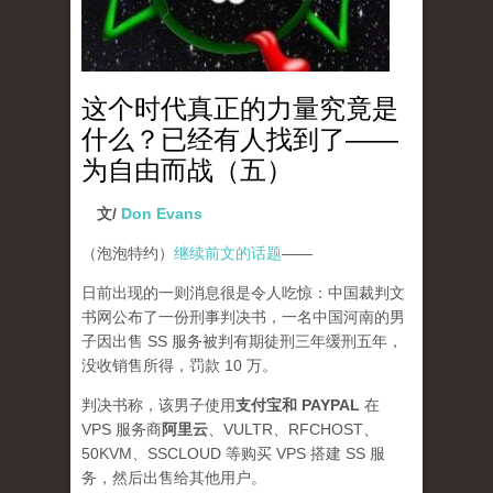
这个时代真正的力量究竟是
什么？已经有人找到了——
为自由而战（五）
文/
Don Evans
（泡泡特约）
继续前文的话题
——
日前出现的一则消息很是令人吃惊：中国裁判文
书网公布了一份刑事判决书，一名中国河南的男
子因出售 SS 服务被判有期徒刑三年缓刑五年，
没收销售所得，罚款 10 万。
判决书称，该男子使用
支付宝和 PAYPAL
在
VPS 服务商
阿里云
、VULTR、RFCHOST、
50KVM、SSCLOUD 等购买 VPS 搭建 SS 服
务，然后出售给其他用户。