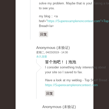
solve my problem. Maybe that is you! Taking a l
to see you.
my blog :: <a
href="
https://Superexamplenoncontext.com">Top
Bread</a>
回复
Anonymous (未验证)
星期二, 04/23/2019 - 14:30
永久连接
冒个泡吧！ | 泡泡
I consider something truly interesting about
your site so I saved to fav.
Have a look at my weblog - Top Shelf Bread -
https://Superexamplenoncontext.com
回复
Anonymous (未验证)