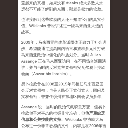
盖起来的真相，如果没有 #leaks 绝大多数人永
远都不可能了解到的东西，那就是权力的软肋。
也许接触到这些软肋的人还不知道它们的真实价
值。Wikileaks 曾经讲述过一段马来西亚大选的
故事。
2009年，马来西亚的改革派团体正致力于社会进
步。希望能通过提高国内语言和族群多元性打破
马来西亚政治中僵化的种族划分。当时 Julian
Assange 正在马来西亚访问，在不同场合巡回演
讲，并与当时的反对党主要领袖安瓦尔易卜拉欣
会面（Anwar bin Ibrahim）。
易卜拉欣曾在2008至2015年间担任马来西亚国
会反对党领袖，也是人民公正党创党人，顾问及
实权领袖，曾兼任槟州峇东埔区国会议员多年。
Assange 说，当时的政治气氛瞬息万变，但易卜
拉欣似乎对事态的把握非常准确，但
他严重缺乏
信息和公关技能的支持
。Wikileaks 曾协助大马
公布过一份非常敏感的文件，内容是在2006年吉