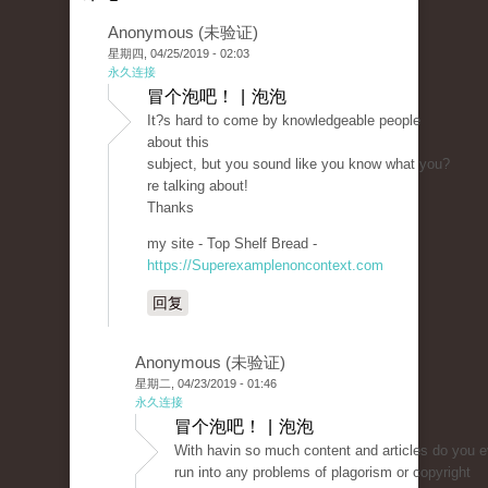
Anonymous (未验证)
星期四, 04/25/2019 - 02:03
永久连接
冒个泡吧！ | 泡泡
It?s hard to come by knowledgeable people
about this
subject, but you sound like you know what you?
re talking about!
Thanks
my site - Top Shelf Bread -
https://Superexamplenoncontext.com
回复
Anonymous (未验证)
星期二, 04/23/2019 - 01:46
永久连接
冒个泡吧！ | 泡泡
With havin so much content and articles do you e
run into any problems of plagorism or copyright