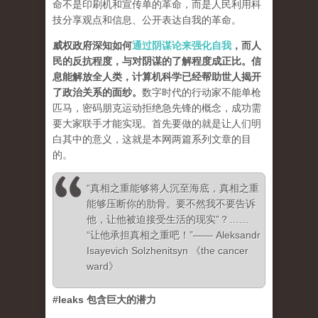
命不是印刷机和宣传单的革命，而是人民利用科
技分享观点和信息、公开表达自我的革命。
威权政府深知如何
通过阴谋论来强化自我
，而人
民的反抗程度，与对阴谋的了解程度成正比。信
息能解放全人类，计算机科学已经帮助世人揭开
了政治关系的面纱
。
数字时代的行动家不能单枪
匹马，密码朋克运动拒绝急先锋的概念，成功需
要大家联手才能实现。首先要做的就是让人们明
白其中的意义，这就是本网两篇系列文章的目
的。
“真相之重能够将人沉至海底，真相之重
能够压断你的肋骨。要不然我不要告诉
他，让他被迫接受生活的现实”？……
“让他承担真相之重吧！”—— Aleksandr
Isayevich Solzhenitsyn 《the cancer
ward》
#leaks 包含巨大的潜力