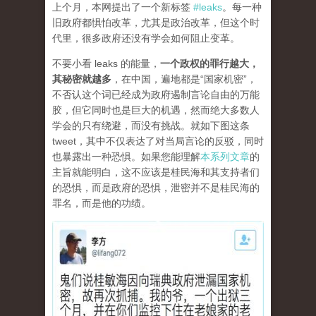
上个月，本网提出了一个新标签
#leaks
。每一种
旧政府都惧怕改革，尤其是政治改革，但这个时
代里，很多政府还没有学会如何阻止变革。
不要小看 leaks 的能量，
一个政权的罪行越大，
其秘密就越多
，在中国，遍地都是“国家机密”，
不否认这个词已经成为政府遏制言论自由的万能
胶，但它同时也是巨大的机遇，然而绝大多数人
学会的只有绕避，而没有挑战。就如下图这条
tweet，其中不仅表达了对当局言论的反驳，同时
也暴露出一种恐惧。如果您能理解
本系列文章
的
主旨就能明白，这不应该是桂民海和其支持者们
的恐惧，而是政府的恐惧，泄密并不是桂民海的
罪名，而是他的功绩。