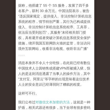
据称，他搭建了 55 个 SS 服务，发展了四千多
名客户，获利 30 余万元。中国法院表示，被告
“违反国家规定，提供侵入、非法控制计算机信息
系统的程序，情节特别严重，其行为已构成提供
侵入、非法控制计算机信息系统程序、工具罪，
依法应当受到惩罚”，其服务“未经相关部门授
权，具有避开或者突破计算机信息系统安全保护
措施，绕开我国互联网防火墙的监管，非法访问
境外互联网站，收看非法电视、收听非法广播”
……
消息本身并不令人十分吃惊，在此前已经有数位
中国技术人士因销售或搭建VPN而被捕入狱，惊
人的是这则消息透露了当事人的操作方法，其中
“支付宝、阿里云”等字样的出现意味着这位技术
人士的安全意识已经薄弱到了糟糕的程度。
这样可不行。
我们公布过
对微信文本加密的方法
，这就是一种
护盾，相关武器还有很多，当下全球有很多密码