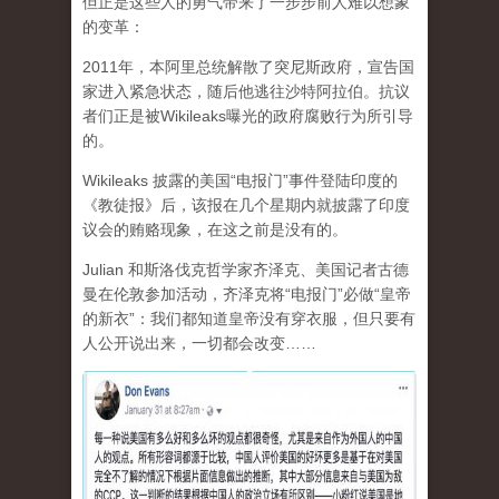
但正是这些人的勇气带来了一步步前人难以想象
的变革：
2011年，本阿里总统解散了突尼斯政府，宣告国
家进入紧急状态，随后他逃往沙特阿拉伯。抗议
者们正是被Wikileaks曝光的政府腐败行为所引导
的。
Wikileaks 披露的美国“电报门”事件登陆印度的
《教徒报》后，该报在几个星期内就披露了印度
议会的贿赂现象，在这之前是没有的。
Julian 和斯洛伐克哲学家齐泽克、美国记者古德
曼在伦敦参加活动，齐泽克将“电报门”必做“皇帝
的新衣”：我们都知道皇帝没有穿衣服，但只要有
人公开说出来，一切都会改变……