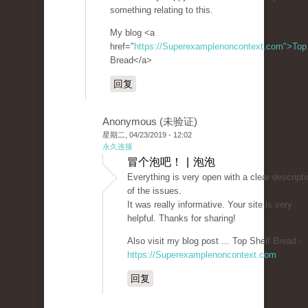
something relating to this.
My blog <a
href="
https://Superexamplenoncontext.com">Top
Bread</a>
回复
Anonymous (未验证)
星期二, 04/23/2019 - 12:02
永久连接
冒个泡吧！ | 泡泡
Everything is very open with a clear descripti
of the issues.
It was really informative. Your site is very
helpful. Thanks for sharing!
Also visit my blog post ... Top Shelf Bread -
https://Superexamplenoncontext.com
回复