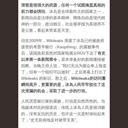
泄密是很强大的武器，任何一个试图掩盖真相的
权力都会惧怕
。
冰岛是全球最民主的国家之一，
新闻自由是法律的基本精神、网络自由是现代精
神的一部分，政治独立，社会视举报为英雄而不
是公敌，看起来简直是天堂。
但在2009年，Wikileaks 泄露了冰岛已经被政府
接管的考普辛银行（Kaupthing）的腐败事件
后，该国政府居然对国家电视台RUV下达了
有史
以来第一条新闻禁令
，
原本准备好的新闻播报被
掐断。当晚主持人说，“我们无法为观众奉上报道
了，但有一个组织可以做到”，之后屏幕上打出了
Wikileaks 的标识。那之后，
Wikileaks的访问量
瞬间高升，更重要的是，冰岛人民牢牢抓住了这
次泄漏的机会，采取了进一步的行动。
人民厌恶银行家的腐败，行动是自然而然的。当
地媒体对此的报道说：传统上冰岛人民是很消极
的，没有反抗的历史，也许这一次是时候站起来
了，“史无前例地反对裙带关系”。