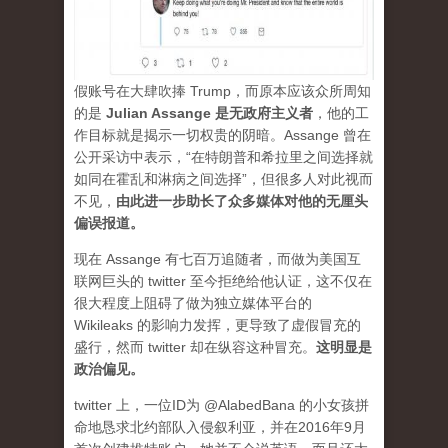
假账号在大肆吹捧 Trump，而原本应该众所周知
的是
Julian Assange 是无政府主义者
，他的工
作目标就是揭示一切权贵的阴暗。Assange 曾在
公开采访中表示，“在特朗普和希拉里之间选择就
如同在霍乱和淋病之间选择”，但很多人对此视而
不见，
由此进一步助长了众多媒体对他的无厘头
偏误报道。
现在 Assange 有七百万追随者，而做为美国互
联网巨头的 twitter 至今拒绝给他认证，这不仅在
很大程度上阻碍了做为独立媒体平台的
Wikileaks 的影响力发挥，更导致了虚假冒充的
盛行，然而 twitter 却在纵容这种冒充。
这明显是
政治偏见。
twitter 上，一位ID为 @AlabedBana 的小女孩拼
命地恳求北约部队入侵叙利亚，并在2016年9月