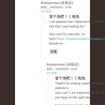
Anonymous (未验证)
星期二, 04/23/2019 - 13:48
永久连接
冒个泡吧！ | 泡泡
I am pleased that I detected this website,
info that I was looking for!
Also visit my web site; <a
href="
https://Superexamplenoncontext.
Bread</a>
回复
Anonymous (未验证)
星期二, 04/23/2019 - 13:53
永久连接
冒个泡吧！ | 泡泡
Thanks for sharing superb informatio
website is
very cool. I am impressed by the deta
you have on this web site.