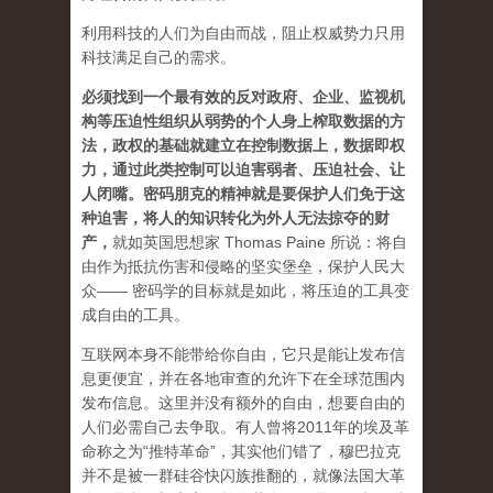
利用科技的人们为自由而战，阻止权威势力只用
科技满足自己的需求。
必须找到一个最有效的反对政府、企业、监视机
构等压迫性组织从弱势的个人身上榨取数据的方
法，政权的基础就建立在控制数据上，数据即权
力，通过此类控制可以迫害弱者、压迫社会、让
人闭嘴。密码朋克的精神就是要保护人们免于这
种迫害，将人的知识转化为外人无法掠夺的财
产
，
就如英国思想家 Thomas Paine 所说：将自
由作为抵抗伤害和侵略的坚实堡垒，保护人民大
众—— 密码学的目标就是如此，将压迫的工具变
成自由的工具。
互联网本身不能带给你自由，它只是能让发布信
息更便宜，并在各地审查的允许下在全球范围内
发布信息。这里并没有额外的自由，想要自由的
人们必需自己去争取。有人曾将2011年的埃及革
命称之为“推特革命”，其实他们错了，穆巴拉克
并不是被一群硅谷快闪族推翻的，就像法国大革