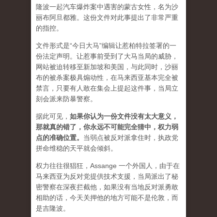
隆波一起汽车爆炸案中遇害的蒙古女性，名为沙
丽布阿旦都雅。这份文件对此事提出了非常严重
的指控。
文件形式是“今日大马”编辑让惹柏特拉签署的一
份法定声明。让惹事前受到了大马当局的威胁，
网站被迫转移至新加坡和美国，与此同时，沙丽
布的被杀案极具煽动性，在马来西亚基本完全被
禁言，只要有人敢在集会上提起这件事，当局立
刻会派来防暴警察。
据此可见，
如果你认为一份文件没有太大意义，
那就真的错了，你永远不可能完全猜中，权力弱
点的准确位置
。
当弱点被反对派拿住时，执政党
拼命维稳的天平就会倾斜。
权力往往很猖狂，Assange 一个外国人，由于在
马来西亚为反对党提供技术支援，当局派出了秘
密警察在深夜拦截他，如果没有当地反对派勇敢
相助的话，今天关押他的地方可能不是伦敦，而
是吉隆波。