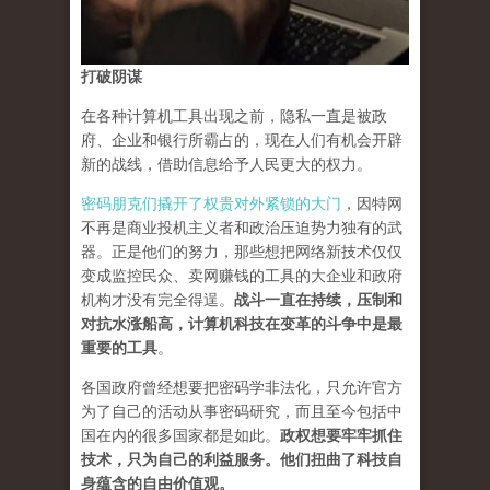
打破阴谋
在各种计算机工具出现之前，隐私一直是被政
府、企业和银行所霸占的，现在人们有机会开辟
新的战线，借助信息给予人民更大的权力。
密码朋克们撬开了权贵对外紧锁的大门
，因特网
不再是商业投机主义者和政治压迫势力独有的武
器。正是他们的努力，那些想把网络新技术仅仅
变成监控民众、卖网赚钱的工具的大企业和政府
机构才没有完全得逞。
战斗一直在持续，压制和
对抗水涨船高，计算机科技在变革的斗争中是最
重要的工具
。
各国政府曾经想要把密码学非法化，只允许官方
为了自己的活动从事密码研究，而且至今包括中
国在内的很多国家都是如此。
政权想要牢牢抓住
技术，只为自己的利益服务。他们扭曲了科技自
身蕴含的自由价值观。