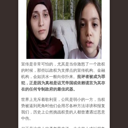
宣传是非常可怕的，尤其是当你激怒了一个政权
的时候，那些以政权为支撑点的宣传机构、金融
机构，会如洪水一般向你扑来。
批评者被成为罪
犯，正是因为真相是诅咒帝国或依赖谎言为其存
在的任何专制政府的最佳武器。
世界上充斥着歌利亚，公民是弱小的一方，当权
势被逼到死角时他们会用尽各种方法诽谤和报复
我们，历史上公然挑战权贵的人都曾遭遇过恶意
中伤。