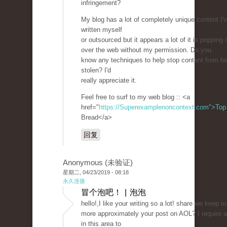
infringement?
My blog has a lot of completely unique content I'v
written myself
or outsourced but it appears a lot of it is popping i
over the web without my permission. Do you
know any techniques to help stop content from be
stolen? I'd
really appreciate it.
Feel free to surf to my web blog :: <a
href="
https://Superexamplenoncontext.com">Top
Bread</a>
回复
Anonymous (未验证)
星期二, 04/23/2019 - 08:18
永久连接
冒个泡吧！ | 泡泡
hello!,I like your writing so a lot! share we keep i
more approximately your post on AOL? I require a
in this area to