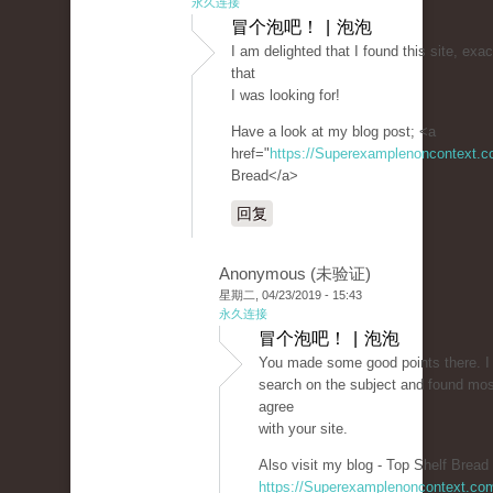
永久连接
冒个泡吧！ | 泡泡
I am delighted that I found this site, exact
that
I was looking for!
Have a look at my blog post; <a
href="
https://Superexamplenoncontext.
Bread</a>
回复
Anonymous (未验证)
星期二, 04/23/2019 - 15:43
永久连接
冒个泡吧！ | 泡泡
You made some good points there. I 
search on the subject and found mos
agree
with your site.
Also visit my blog - Top Shelf Bread 
https://Superexamplenoncontext.co