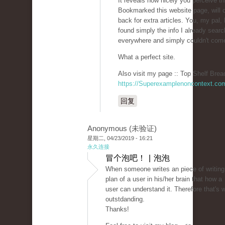
It reveals how nicely you perceive th
Bookmarked this website page, will
back for extra articles. You, my pal
found simply the info I already sear
everywhere and simply couldn't com
What a perfect site.
Also visit my page :: Top Shelf Brea
https://Superexamplenoncontext.co
回复
Anonymous (未验证)
星期二, 04/23/2019 - 16:21
永久连接
冒个泡吧！ | 泡泡
When someone writes an piece of writing
plan of a user in his/her brain that how a
user can understand it. Therefore that's w
outstdanding.
Thanks!