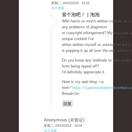
星期二, 04/23/2019 - 16:52
永久连接
冒个泡吧！ | 泡泡
With havin so much written content do yo
any problems of plagorism
or copyright infringement? My blog has a 
unique content I've
either written myself or outsourced but it 
is popping it up all over the web without
Do you know any methods to help protect
from being ripped off?
I'd definitely appreciate it.
Here is my web blog: <a
href="
https://Superexamplenoncontext.
Bread</a>
回复
Anonymous (未验证)
星期二, 04/23/2019 - 18:04
永久连接