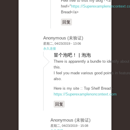
Feel free to visit my blog - <a
href="
https://Superexamplenoncontext.
Bread</a>
回复
Anonymous (未验证)
星期二, 04/23/2019 - 13:06
永久连接
冒个泡吧！ | 泡泡
There is apparently a bundle to identify about
this.
I feel you made various good points in featur
also.
Here is my site :: Top Shelf Bread -
https://Superexamplenoncontext.com
回复
Anonymous (未验证)
星期二, 04/23/2019 - 15:08