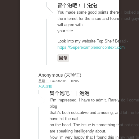
冒个泡吧！ | 泡泡
You made some good points there. I looked 
the internet for the issue and found most guy
will agree with
your site.
Look into my website Top Shelf Bread -
https://Superexamplenoncontext.com
回复
Anonymous (未验证)
星期二, 04/23/2019 - 10:05
永久连接
冒个泡吧！ | 泡泡
I?m impressed, I have to admit. Rarely do I come
blog
that?s both educative and amusing, and let me te
have hit the nail
on the head. The issue is something that not eno
are speaking intelligently about.
Now i'm very happy that I found this in my hunt fo