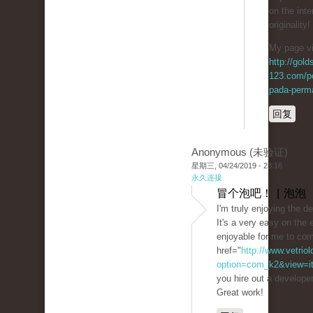
on the inte
originality!
My page vi
http://gol
123.com/p
pada-perma
回复
Anonymous (未验证)
星期三, 04/24/2019 - 23:16
永久连接
冒个泡吧！ | 泡泡
I'm truly enjoying the d
It's a very easy on th
enjoyable for me to co
href="
http://www.vetrio
option=com_k2&view=ite
you hire out a develope
Great work!