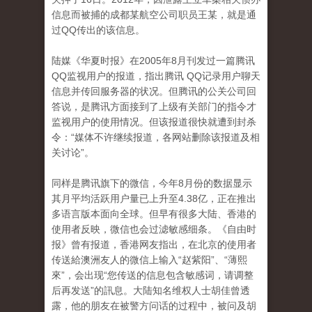
信息而被捕的成都某航空公司职员王某，就是通
过QQ传出的该信息。
陆媒《华夏时报》在2005年8月刊发过一篇腾讯
QQ监视用户的报道，指出腾讯 QQ记录用户聊天
信息并传回服务器的状况。但腾讯的公关公司回
答说，是腾讯方面接到了上级有关部门的指令才
监视用户的使用情况。但该报道很快就遭到封杀
令：“媒体不许继续报道，各网站删除该报道及相
关讨论”。
同样是腾讯旗下的微信，今年8月份的数据显示
其月平均活跃用户量已上升至4.38亿，正在推出
多语言版本面向全球。但早有很多大陆、香港的
使用者反映，微信也会过滤敏感细条。《自由时
报》曾有报道，香港网友指出，在北京的使用者
传送給澳洲友人的微信上输入“赵紫阳”、“薄熙
來”，会出现“您传送的信息包含敏感词，请调整
后再发送”的訊息。大陆知名维权人士胡佳曾透
露，他的朋友在被警方问话的过程中，被问及胡