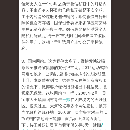
佳与友人在一个小时之前于微信私聊中的对话内
容，不由得令人怀疑微信的私聊都是不安全的。
由于內容是经过服务器传输的，即使很快自行删
除掉也会有存档，国保也曾要求服务供应商需將
用戶记录存留一段事件。微信最显见的泄露个人
隐私功能就是“摇一摇”查找附近同样安装了该软
件的用户，这相当于引诱用户主动公开坐标隐
私。
3、国内网站。这类案例太多了，微博发帖被喝
茶甚至被跨省抓捕的案例很常见。2014运动式净
网启动以来，当局以“辟谣”为由抓捕的人数明显
上升。本网曾有测试，结果显示在关闭所有权限
的情况下，微博客户端依旧能读出手机信息，隐
私毫无保障。论坛网站也一样，2009年2月，灵
宝市大王镇南阳村青年
王帅
在大陆境内的天涯社
区、搜狐社区、大河论坛等多个网站发帖，披露
当地政府违规征地，20天后，灵宝警方对王帅以
“诽谤罪”发起跨省追捕，而后在上海警方协助
下，将王帅送进灵宝市看守所关押8天；近期
占