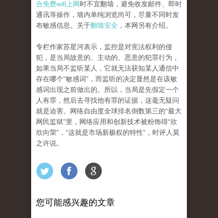
合免费wifi上网
时不宜翻墙，避免收发邮件、即时
通讯等操作，墙内单纯浏览尚可，尽量不同时发
布敏感信息。关于
翻墙安全
，本网另有介绍。
专栏作家苏星河表示，监控是对宪法权利的侵
犯，是当局故意的、主动的、恶意的犯罪行为，
如果当局不监听某人，它就无法获知某人通信中
存在哪个“敏感词”，而监听的决定显然是在该敏
感词出现之前做出的。所以，当局是先假定一个
人有罪，然后去寻找他有罪的证据，这毫无疑问
就是迫害。网络自由度全球排名倒数第三的“最大
网民监狱”里，网络应用和创新技术被粉饰得“欣
欣向荣”，“这就是市场新极权的特性”，时评人莫
之许说。
您可能感兴趣的文章