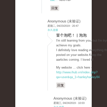
回复
Anonymous (未验证)
星期二, 04/23/2019 - 20:47
永久连接
冒个泡吧！ | 泡泡
I'm still learning from you, but I'm try
achieve my goals.
I definitely love reading everything th
posted on your website.Keep the
aarticles coming. I loved it!
My website ... click here -
http://www.ihub.vn/index.php?
qa=user&qa_1=hanleyhanley84
回复
Anonymous (未验证)
星期三, 04/24/2019 - 10:03