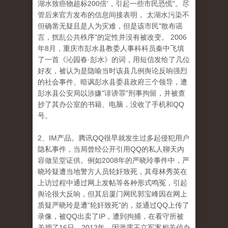
湖水致癌物超标200倍'，引起一些市民恐慌"。尽
管后来官方发布的信息间接表明， 太湖水污染不
但确凿无疑且是人为灾难，但是该市民"散布谣
言，扰乱公共秩序"的定性并没有被改变。 2006
年8月，重庆市彭水县教委人事科科员秦中飞填
了一首《沁园春·彭水》的词，用短信发给了几位
好友，被认为是隐喻当时该县几例舆论反响强烈
的社会事件、暗讽彭水县委县政府三个领导，遭
彭水县公安局以涉嫌"诽谤罪"刑事拘留，并被查
抄了其办公室的书籍、电脑，没收了手机和QQ
号。
2、IM产品。腾讯QQ很早就发生过多起侵犯用户
隐私事件，当局曾经公开引用QQ的私人聊天內
容做呈堂证供。例如2008年的严晓玲事件中，严
晓玲疑遭当地警方人员轮奸致死，其母林秀英在
上访过程中通过网上发帖等各种形式鸣冤，引起
舆论很大反响，但其后厦门网民郭宝峰因在网上
质疑严晓玲是遭“轮奸致死”的，並通过QQ上传了
录像，被QQ出卖了IP，遭到拘捕，在看守所被
关押了16日。2012年，因泄露王立军案相关侦办