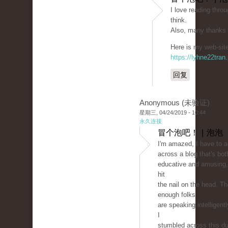
I love reading throu
think.
Also, many thanks 
Here is my web-site
https://lyhne22tran
回复
Anonymous (未验证)
星期三, 04/24/2019 - 10:44
永久连接
冒个泡吧！ | 泡泡
I'm amazed, I have to 
across a blog that's bot
educative and amusing, 
hit
the nail on the head. T
enough folks
are speaking intelligent
I
stumbled across this du