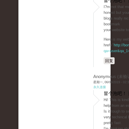
冒个泡吧！ 
I?m not that mu
honest but you
blogs really nic
bookmark
your website t
Here is my web 
href="
http://b
qa=user&qa_1=c
回复
Anonymous (未验
星期一, 06/03/2019 - 02:
永久连接
冒个泡吧！ 
Hi! This is kin
help from an es
Is it tough to 
very techincal 
pretty fast.
I'm thinking ab