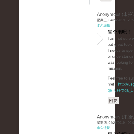
Anonymous (未验
星期三, 04/24/2019 - 23:
永久连接
冒个泡吧！ 
I am not sure w
but great topic.
I needs to spe
or understandin
was looking for
mission.
Feel free to s
href="
http://u
qa=user&qa_1=
回复
Anonymous (未验
星期四, 04/25/2019 - 00:
永久连接