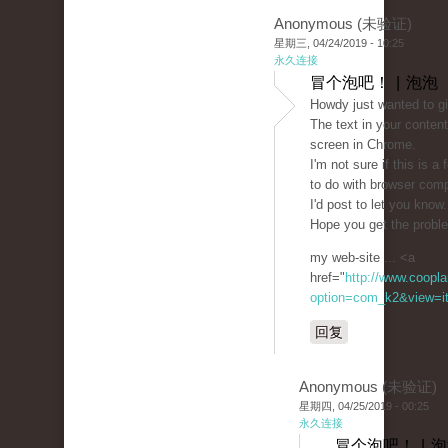
Anonymous (未验证)
星期三, 04/24/2019 - 10:25
永久连接
冒个泡吧！ | 泡泡
Howdy just wanted to g
The text in your conten
screen in Chrome.
I'm not sure if this is 
to do with browser compa
I'd post to let you know
Hope you get the probl
my web-site ... <a
href="
http://www.coopla
option=com_k2&view=it
回复
Anonymous (未验证)
星期四, 04/25/2019 - 00:25
永久连接
冒个泡吧！ | 