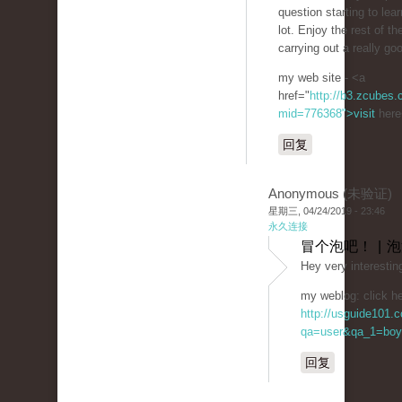
question starting to lear
lot. Enjoy the rest of th
carrying out a really goo
my web site - <a
href="
http://b3.zcubes
mid=776368">visit
here
回复
Anonymous (未验证)
星期三, 04/24/2019 - 23:46
永久连接
冒个泡吧！ | 
Hey very interestin
my weblog: click he
http://usguide101.
qa=user&qa_1=boy
回复