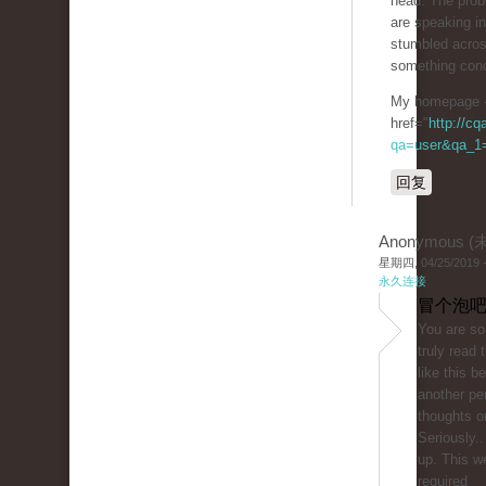
head. The prob
are speaking in
stumbled acros
something conc
My homepage 
href="
http://c
qa=user&qa_1=
回复
Anonymous 
星期四, 04/25/2019 -
永久连接
冒个泡吧
You are so 
truly read
like this b
another pe
thoughts on
Seriously..
up. This w
required