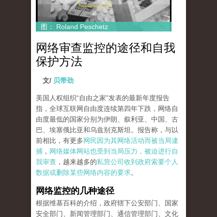
图： Roland Peschetz
网络审查监控的途径和自我
保护方法
文/
贝带劲
美国人权组织“自由之家”发表的最新年度报告
指，全球互联网自由度连续第四年下跌，网络自
由度最低的国家分别为伊朗、叙利亚、中国、古
巴、埃塞俄比亚和乌兹别克斯坦。报告称，与以
前相比，有更多
网民因为其网络活动而被当局逮
捕
，
网络媒体网站也受到当局压力，被迫进行自
我审查
，越来越多的
私营公司收到政府索要个人
数据或删除某些网络内容的要求
。
网络监控的几种途径
根据维基百科的介绍，政府辖下公安部门、国家
安全部门、新闻管理部门、通信管理部门、文化