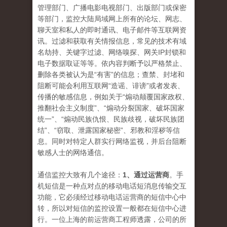
管理部门、广播电影电视部门、出版部门或保密
等部门，监控大陆局域网上所有的论坛、网志、
聊天室和私人的即时通讯、电子邮件等互联网资
讯。过滤和获取有关情报信息，常见的技术有域
名劫持、关键字过滤、网络嗅探、网关IP封锁和
电子数据取证等等。依内容判断予以严格禁止、
删除各类被认为是“有害”的信息；查禁、封堵和
阻断可能会利用互联网“造谣、诽谤”或者发表、
传播的敏感信息，例如关于“煽动颠覆国家政权、
推翻社会主义制度”、“煽动分裂国家、破坏国家
统一”、“煽动民族仇恨、民族歧视，破坏民族团
结”、“窃取、泄露国家秘密”、邪教和淫秽等信
息。同时对特定人群实行网络监视，并后台阻断
敏感人士的网络通信。
通信监控大致有几个途径：
1、通过运营商
。手
机短信是一种点对点的移动电话短消息传输交互
功能，它必须经过移动电话运营商的短信中心中
转，所以对短信的监控设置一般都在短信中心进
行。一位上海的前运营商工程师透露，公司的所