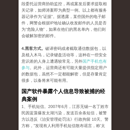
段委托运营商协助监控，再或案发后要求提取相
关记录，如师涛案即为典型一例。以上都有服务
器记录作为“证据”。据透露，某些国外的电子邮
件，网警会根据IP地址确认收发邮件的人员是否
为“危险人物”，如果在他们的黑名单内，他们则
会破解加密的邮件。
4.黑客方式。
破译密码或者截取通信数据包，以
及植入木马，记录键盘活动等，这种在一些安全
意识差的人身上遭遇较常见，另外
国产手机也有
参与
。此外，运营商还有可能大量提供指定用户
的数据包，虽然不一定都能解密，但是存量肯定
很多，以备将来可能有用。
国产软件暴露个人信息导致被捕的经
典案例
1、手机短信。2007年6月，江苏无锡一名丁姓市
民因蓝藻爆发太湖污染，发送百余条短信，被警
方以违反《治安管理处罚法》行政拘留 10天。警
方称，"发现有人利用手机短信散布谣言，称'太