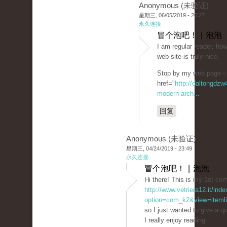
Anonymous (未验证)
星期三, 06/05/2019 - 20:27
永久连接
冒个泡吧！ | 泡泡
I am regular reader, how
web site is truly nice.
Stop by my web page -
href="
http://daltongdz
modern-arch...
回复
Anonymous (未验证)
星期三, 04/24/2019 - 23:49
永久连接
冒个泡吧！ | 泡泡
Hi there! This is my 1st co
http://www.vetriera12.it/ind
option=com_k2&view=itemli
so I just wanted to give a q
I really enjoy reading