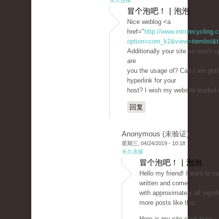
永久连接
冒个泡吧！ | 泡泡
Nice weblog <a
href="
http://www.introrecycling
option=com_k2&view=itemlist&t
Additionally your site so much 
are
you the usage of? Can I am gett
hyperlink for your
host? I wish my website loaded u
回复
Anonymous (未验证)
星期三, 04/24/2019 - 10:18
永久连接
冒个泡吧！ | 泡泡
Hello my friend! I want to s
written and come
with approximately all signifi
more posts like this.
Here is my site click here -