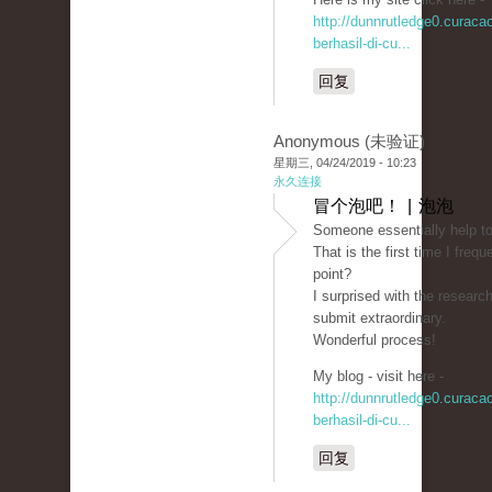
http://dunnrutledge0.curac
berhasil-di-cu...
回复
Anonymous (未验证)
星期三, 04/24/2019 - 10:23
永久连接
冒个泡吧！ | 泡泡
Someone essentially help to
That is the first time I fre
point?
I surprised with the researc
submit extraordinary.
Wonderful process!
My blog - visit here -
http://dunnrutledge0.curac
berhasil-di-cu...
回复