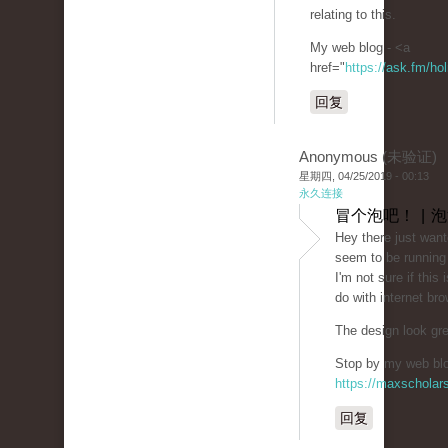
relating to this.
My web blog - <a
href="
https://ask.fm/ho
回复
Anonymous (未验证)
星期四, 04/25/2019 - 00:13
永久连接
冒个泡吧！ | 
Hey there just want
seem to be running 
I'm not sure if this
do with internet bro
The design look gr
Stop by my web blog
https://maxschola
回复