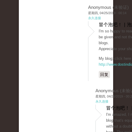
Anonymous (未验证)
星期四, 04/25/2019 - 00:14
永久连接
冒个泡吧！ | 
I'm so happy to rea
be given and not th
blogs.
Appreciate your sha
My blog; click here 
http://www.dostind
回复
Anonymous (未验
星期四, 04/25/2019 - 00:
永久连接
冒个泡吧！ 
I'm amazed, I 
blog that's equ
without a doubt