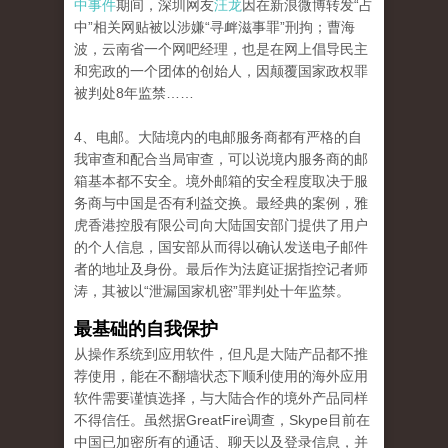
中事件
期间，深圳网友
汪龙
因在新浪微博转发“占
中”相关网贴被以涉嫌“寻衅滋事罪”刑拘；曹海
波，云南省一个网吧经理，也是在网上倡导民主
和宪政的一个团体的创始人，因颠覆国家政权罪
被判处8年监禁……
4、电邮。大陆境内的电邮服务商都有严格的自
我审查和配合当局审查，可以说境内服务商的邮
箱基本都不安全。境外邮箱的安全程度取决于服
务商与中国是否有利益交换。最经典的案例，雅
虎香港控股有限公司向大陆国安部门提供了用户
的个人信息，国安部从而得以确认发送电子邮件
者的地址及身份。最后作为法庭证据指控记者师
涛，其被以“泄漏国家机密”罪判处十年监禁。
最基础的自我保护
从操作系统到应用软件，但凡是大陆产品都不推
荐使用，能在不翻墙状态下顺利使用的海外应用
软件需要谨慎选择，与大陆合作的境外产品同样
不得信任。虽然据GreatFire调查，Skype目前在
中国已加密所有的通话、聊天以及登录信息，并