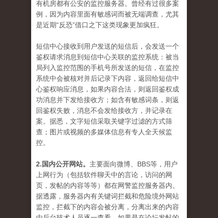
有机房都有公安的监控服务器。曾经有过很多案
例，因为内容里面有敏感词而被无端调查，尤其
是近期“反恐”借口之下这类现象更加疯狂。
短信中心接收到用户发送的短信后，会发送一个
鉴权请求消息到短信中心关联的监控系统：被当
局列入监控范围的手机号所发送的短信，在监控
系统中会被核对并后记录下内容，返回给短信中
心鉴权响应消息，如果内容合法，则返回鉴权成
功消息并下发给接收方；如含有敏感词条，则返
回鉴权失败，消息不会发给接收方，并记录在
案。据悉，文字短信采取关键字过滤的方式筛
查；图片或视频的多媒体信息有专人全天候监
控。
2.国内公开网站。
主要面向微博、BBS等，用户
上网行为（包括软件聊天中的言论，访问的网
页，发帖的内容等等）都在网警监控服务器内。
据透露，服务器内有关键词拦截和危险境外网站
监控，拦截下的内容会被分离，分离出来的内容
由后台技术人员逐一查看，如果是在论坛发帖的