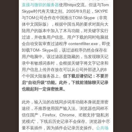
直接与微软的服务器
使用https交流。但这与Tom
Skype时代有天壤之别。2005年9月起，SKYPE
与TOM公司合作在中国推出TOM-Skype（非简
体中文国际版），根据中国当局的要求对面向大
陆用户的版本中加入了木马功能，对关键字实行
过滤，并收集用户信息。用户下载的同时电脑就
会自动安装审查过滤程序 contentfilter.exe，即使
卸载TOM- Skype后，该过滤程序仍然会保存在
用户电脑中。该过滤器是隐藏的，当发现聊天记
录中有敏感词条时，会根据关键字将文字记录和
用户信息上传并存放在可以从公司外部进入的8
个中国大陆服务器上。
但下载后请切记：不要开
启“自动升级”功能。此外，下线前清除聊天记录
也能起到一定保密效果。
此外，输入法的在线同步词库功能本身就是泄密
途径，不推荐使用国产输入法。浏览器也同样不
信任国产，Firefox、Chrome、IE都支持“隐私浏
览模式”，下线后历史记录不会保存。浏览器中尽
量不装插件，因为插件会记录历史操作。
公共场