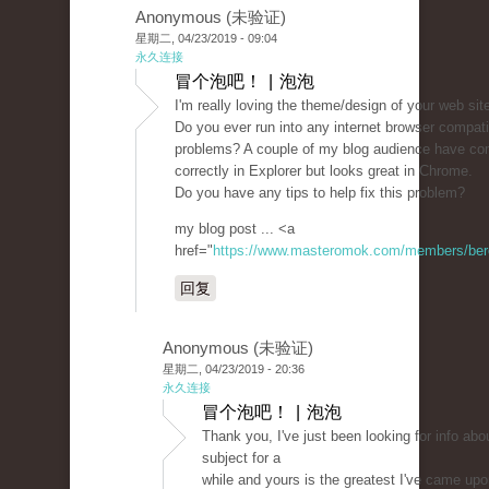
Anonymous (未验证)
星期二, 04/23/2019 - 09:04
永久连接
冒个泡吧！ | 泡泡
I'm really loving the theme/design of your web sit
Do you ever run into any internet browser compatib
problems? A couple of my blog audience have co
correctly in Explorer but looks great in Chrome.
Do you have any tips to help fix this problem?
my blog post ... <a
href="
https://www.masteromok.com/members/beret
回复
Anonymous (未验证)
星期二, 04/23/2019 - 20:36
永久连接
冒个泡吧！ | 泡泡
Thank you, I've just been looking for info abou
subject for a
while and yours is the greatest I've came upo