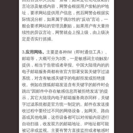
言论涉及敏感内容，网警会根据用户发帖的IP地
址，要求网站提供用户信息，然后网警会根据实
际情况分析，如果属于偶尔性的“反动”言论，一
般会要求网站的管理员删贴，如果用户有大量持
续性的异议言论，网警就会上报上级，由上级决
定是否实行抓捕。
3
.应用网络。
主要是各种IM（即时通信工具）、
邮箱等，大概可分为3类，一是敏感词主动触发/
提供，相当于告密或者举报。中国大陆境内的的
电子邮箱服务商都有依官方部署安装关键字过滤
系统，对含有敏感关键字的电邮拒发或拒绝接
收。例如在搜狐邮箱发送含有关键字的邮件时会
跳出"因邮件中存在敏感信息而被拒绝发送”的提
示，其它大陆境内电子邮箱服务商亦同样，关键
字过滤系统都是官方统一制定的。邮件在发送接
收过程中要经过不同的网络设备，如网关、路由
器或其他电脑，这些设备都可以对传输内容进行
自动扫描，收发双方的邮箱地址、IP地址都可能
被记录或监视。主要有警方直接监控或者敏感时