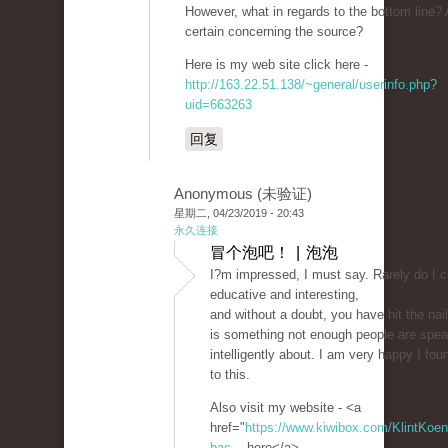
However, what in regards to the bottom line?
certain concerning the source?
Here is my web site click here -
http://163.22.51.138/~general/userinfo.php?
uid=663263
回复
Anonymous (未验证)
星期二, 04/23/2019 - 20:43
永久连接
冒个泡吧！ | 泡泡
I?m impressed, I must say. Rarely do I 
educative and interesting,
and without a doubt, you have hit the na
is something not enough people are spea
intelligently about. I am very happy I fou
to this.
Also visit my website - <a
href="
https://www.kiwibox.com/KlintKoeni
bac...
here</a>