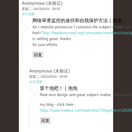
Anonymous (未验证)
星期二, 04/23/2019 - 09:02
永久连接
网络审查监控的途径和自我保护方法 | 泡泡
As I website possessor I conceive the subject matter <a
href="
http://freedomsroad.org/community/members/shockpri
is rattling good, thanks
for your efforts.
回复
Anonymous (未验证)
星期二, 04/23/2019 - 09:03
永久连接
冒个泡吧！ | 泡泡
Real nice design and great subject matter, nothing at 
my blog - click here -
https://www.kiwibox.com/leafviola17/blog/entry/1482
回复