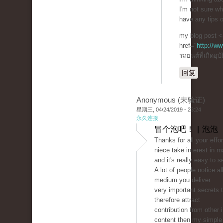
I'm not sure wh
have any tips 
my blog post <
href="
http://w
รถยนต์ที่เกิดอุบ
回复
Anonymous (未验证)
星期三, 04/24/2019 - 23:24
永久连接
冒个泡吧！ | 泡泡
Thanks for all your effo
niece take interest in m
and it's really easy to 
A lot of people notice a
medium you deliver
very important secrets 
therefore attract
contribution from other 
content then my simple 