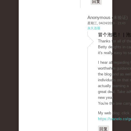
回复
Anonymous (未验证)
星期三, 04/24/2019 - 23:43
永久连接
冒个泡吧！ | 
Thanks for all of th
Betty delights in ca
it's really easy to 
I hear all regardin
worthwhile guidanc
the blog and as wel
individuals on that
actually learning a
great deal. Take ad
new year.
You're the one carr
My web blog: click 
https://wanelo.co/
回复