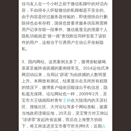
佳与友人在一个小时之前于微信私聊中的对话内
容，不由得令人怀疑微信的私聊都是不安全的。
由于內容是经过服务器传输的，即使很快自行删
除掉也会有存档，国保也曾要求服务供应商需將
用戶记录存留一段事件。微信最显见的泄露个人
隐私功能就是“摇一摇”查找附近同样安装了该软
件的用户，这相当于引诱用户主动公开坐标隐
私。
3、国内网站。这类案例太多了，微博发帖被喝
茶甚至被跨省抓捕的案例很常见。2014运动式净
网启动以来，当局以“辟谣”为由抓捕的人数明显
上升。本网曾有测试，结果显示在关闭所有权限
的情况下，微博客户端依旧能读出手机信息，隐
私毫无保障。论坛网站也一样，2009年2月，灵
宝市大王镇南阳村青年
王帅
在大陆境内的天涯社
区、搜狐社区、大河论坛等多个网站发帖，披露
当地政府违规征地，20天后，灵宝警方对王帅以
“诽谤罪”发起跨省追捕，而后在上海警方协助
下，将王帅送进灵宝市看守所关押8天；近期
占