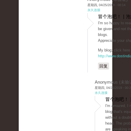
星期四, 04/25/2019 - 00:14
永久连接
冒个泡吧！ | 
I'm so happy to rea
be given and not th
blogs.
Appreciate your sha
My blog; click here 
http://www.dostind
回复
Anonymous (未验
星期四, 04/25/2019 - 00:
永久连接
冒个泡吧！ 
I'm amazed, I 
blog that's equ
without a doubt
head. The prob
are speaking in