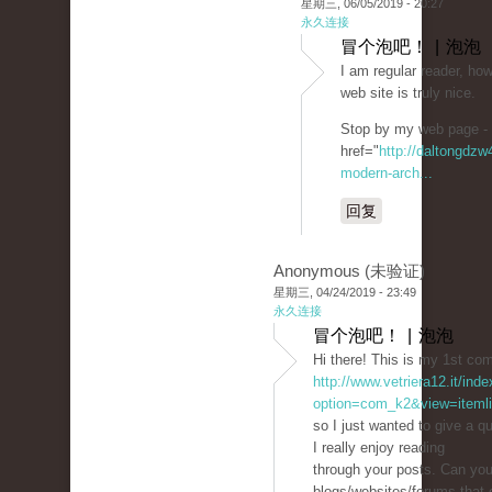
星期三, 06/05/2019 - 20:27
永久连接
冒个泡吧！ | 泡泡
I am regular reader, how
web site is truly nice.
Stop by my web page -
href="
http://daltongdz
modern-arch...
回复
Anonymous (未验证)
星期三, 04/24/2019 - 23:49
永久连接
冒个泡吧！ | 泡泡
Hi there! This is my 1st co
http://www.vetriera12.it/ind
option=com_k2&view=itemli
so I just wanted to give a q
I really enjoy reading
through your posts. Can yo
blogs/websites/forums that