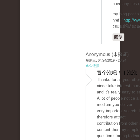
have any tips 
my blog post <
href="
http://w
รถยนต์ที่เกิดอุบ
回复
Anonymous (未验证)
星期三, 04/24/2019 - 23:24
永久连接
冒个泡吧！ | 泡泡
Thanks for all your effo
niece take interest in m
and it's really easy to 
A lot of people notice a
medium you deliver
very important secrets 
therefore attract
contribution from other 
content then my simple 
question starting to lear