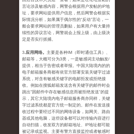
言论涉及敏感内容，网警会根据用户发帖的IP地
址，要求网站提供用户信息，然后网警会根据实
际情况分析，如果属于偶尔性的“反动”言论，一
般会要求网站的管理员删贴，如果用户有大量持
续性的异议言论，网警就会上报上级，由上级决
定是否实行抓捕。
3
.应用网络。
主要是各种IM（即时通信工具）、
邮箱等，大概可分为3类，一是敏感词主动触发/
提供，相当于告密或者举报。中国大陆境内的的
电子邮箱服务商都有依官方部署安装关键字过滤
系统，对含有敏感关键字的电邮拒发或拒绝接
收。例如在搜狐邮箱发送含有关键字的邮件时会
跳出"因邮件中存在敏感信息而被拒绝发送”的提
示，其它大陆境内电子邮箱服务商亦同样，关键
字过滤系统都是官方统一制定的。邮件在发送接
收过程中要经过不同的网络设备，如网关、路由
器或其他电脑，这些设备都可以对传输内容进行
自动扫描，收发双方的邮箱地址、IP地址都可能
被记录或监视。主要有警方直接监控或者敏感时