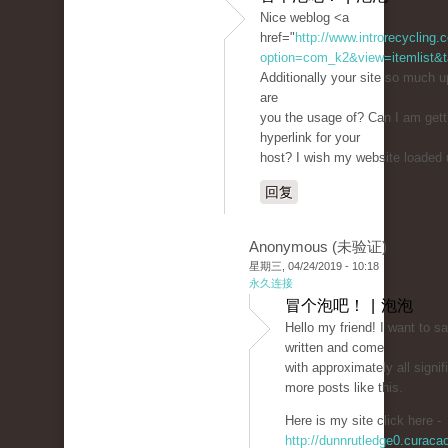
Nice weblog <a
href="
http://www.introrecycling
option=com_k2&view=itemlist&t
Additionally your site so much 
are
you the usage of? Can I am gett
hyperlink for your
host? I wish my website loaded u
回复
Anonymous (未验证)
星期三, 04/24/2019 - 10:18
永久连接
冒个泡吧！ | 泡泡
Hello my friend! I want to s
written and come
with approximately all signifi
more posts like this.
Here is my site click here -
http://dunnrutledge0.curac