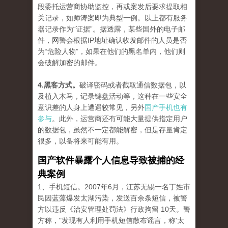
段委托运营商协助监控，再或案发后要求提取相
关记录，如师涛案即为典型一例。以上都有服务
器记录作为“证据”。据透露，某些国外的电子邮
件，网警会根据IP地址确认收发邮件的人员是否
为“危险人物”，如果在他们的黑名单内，他们则
会破解加密的邮件。
4.黑客方式。
破译密码或者截取通信数据包，以
及植入木马，记录键盘活动等，这种在一些安全
意识差的人身上遭遇较常见，另外
国产手机也有
参与
。此外，运营商还有可能大量提供指定用户
的数据包，虽然不一定都能解密，但是存量肯定
很多，以备将来可能有用。
国产软件暴露个人信息导致被捕的经
典案例
1、手机短信。2007年6月，江苏无锡一名丁姓市
民因蓝藻爆发太湖污染，发送百余条短信，被警
方以违反《治安管理处罚法》行政拘留 10天。警
方称，"发现有人利用手机短信散布谣言，称'太