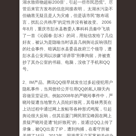
湖水致癌物超标200倍'，引起一些市民恐慌"。尽
管后来官方发布的信息间接表明， 太湖水污染不
但确凿无疑且是人为灾难，但是该市民"散布谣
言，扰乱公共秩序"的定性并没有被改变。 2006
年8月，重庆市彭水县教委人事科科员秦中飞填
了一首《沁园春·彭水》的词，用短信发给了几位
好友，被认为是隐喻当时该县几例舆论反响强烈
的社会事件、暗讽彭水县委县政府三个领导，遭
彭水县公安局以涉嫌"诽谤罪"刑事拘留，并被查
抄了其办公室的书籍、电脑，没收了手机和QQ
号。
2、IM产品。腾讯QQ很早就发生过多起侵犯用户
隐私事件，当局曾经公开引用QQ的私人聊天內
容做呈堂证供。例如2008年的严晓玲事件中，严
晓玲疑遭当地警方人员轮奸致死，其母林秀英在
上访过程中通过网上发帖等各种形式鸣冤，引起
舆论很大反响，但其后厦门网民郭宝峰因在网上
质疑严晓玲是遭“轮奸致死”的，並通过QQ上传了
录像，被QQ出卖了IP，遭到拘捕，在看守所被
关押了16日。2012年，因泄露王立军案相关侦办