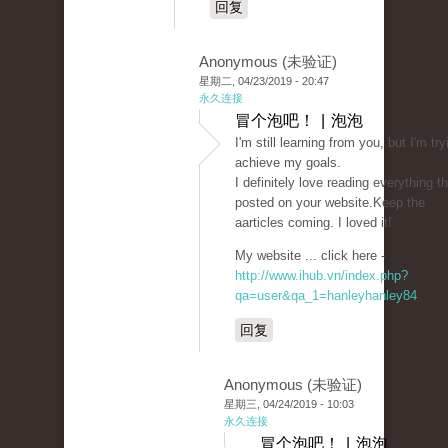
回复
Anonymous (未验证)
星期二, 04/23/2019 - 20:47
永久连接
冒个泡吧！ | 泡泡
I'm still learning from you, but I'm try
achieve my goals.
I definitely love reading everything th
posted on your website.Keep the
aarticles coming. I loved it!
My website ... click here -
http://www.ihub.vn/index.php?
qa=user&qa_1=hanleyhanley84
回复
Anonymous (未验证)
星期三, 04/24/2019 - 10:03
永久连接
冒个泡吧！ | 泡泡