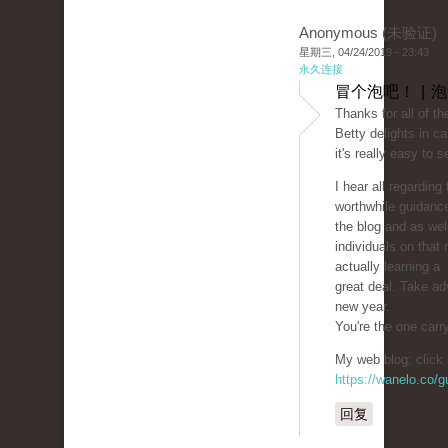
Anonymous (未验证)
星期三, 04/24/2019 - 23:43
永久连接
冒个泡吧！ | 
Thanks for all of th
Betty delights in ca
it's really easy to 
I hear all regardin
worthwhile guidanc
the blog and as wel
individuals on that
actually learning a
great deal. Take ad
new year.
You're the one carr
My web blog: click 
https://wanelo.co/
回复