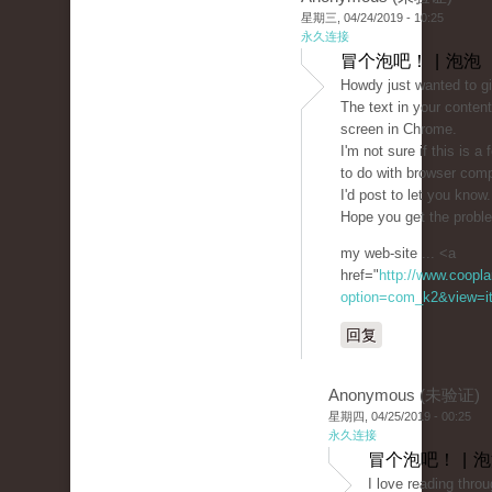
星期三, 04/24/2019 - 10:25
永久连接
冒个泡吧！ | 泡泡
Howdy just wanted to g
The text in your conten
screen in Chrome.
I'm not sure if this is 
to do with browser compa
I'd post to let you know
Hope you get the probl
my web-site ... <a
href="
http://www.coopla
option=com_k2&view=it
回复
Anonymous (未验证)
星期四, 04/25/2019 - 00:25
永久连接
冒个泡吧！ | 
I love reading throu