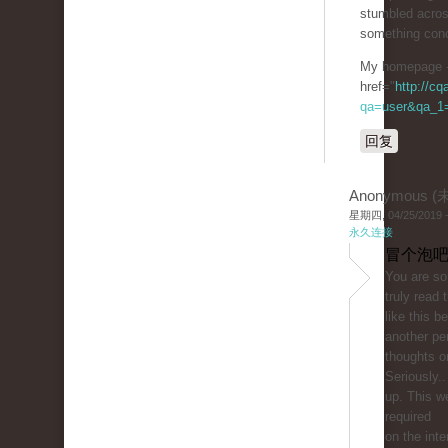
stumbled acros
something conc
My homepage 
href="
http://c
qa=user&qa_1=
回复
Anonymous 
星期四, 04/25/2019 -
永久连接
冒个泡吧
You are so 
truly read
like this b
another pe
thoughts on
Seriously..
up. This w
required
on the inte