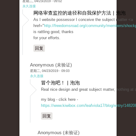
星期二, 04/23/2019 - 09:02
永久连接
网络审查监控的途径和自我保护方法 | 泡泡
As I website possessor I conceive the subject matter <a
href="
http://freedomsroad.org/community/members/shockpri
is rattling good, thanks
for your efforts.
回复
Anonymous (未验证)
星期二, 04/23/2019 - 09:03
永久连接
冒个泡吧！ | 泡泡
Real nice design and great subject matter, nothing at 
my blog - click here -
https://www.kiwibox.com/leafviola17/blog/entry/1482
回复
Anonymous (未验证)