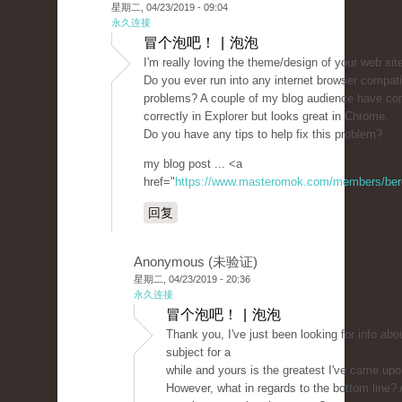
星期二, 04/23/2019 - 09:04
永久连接
冒个泡吧！ | 泡泡
I'm really loving the theme/design of your web sit
Do you ever run into any internet browser compatib
problems? A couple of my blog audience have co
correctly in Explorer but looks great in Chrome.
Do you have any tips to help fix this problem?
my blog post ... <a
href="
https://www.masteromok.com/members/beret
回复
Anonymous (未验证)
星期二, 04/23/2019 - 20:36
永久连接
冒个泡吧！ | 泡泡
Thank you, I've just been looking for info abou
subject for a
while and yours is the greatest I've came upo
However, what in regards to the bottom line?