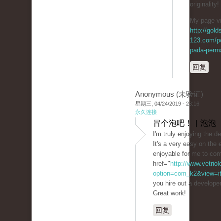
originality!
My page vi
http://gol
123.com/p
pada-perma
回复
Anonymous (未验证)
星期三, 04/24/2019 - 23:16
永久连接
冒个泡吧！ | 泡泡
I'm truly enjoying the d
It's a very easy on th
enjoyable for me to co
href="
http://www.vetrio
option=com_k2&view=ite
you hire out a develope
Great work!
回复