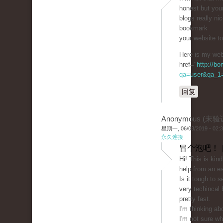
honest but you
blogs really nic
bookmark
your website t
Here is my web 
href="
http://b
qa=user&qa_1=c
回复
Anonymous (未验
星期一, 06/03/2019 - 02:
永久连接
冒个泡吧！ 
Hi! This is kin
help from an es
Is it tough to 
very techincal 
pretty fast.
I'm thinking ab
I'm not sure wh