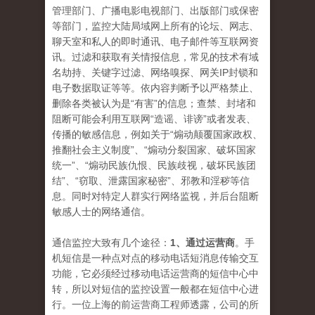
管理部门、广播电影电视部门、出版部门或保密
等部门，监控大陆局域网上所有的论坛、网志、
聊天室和私人的即时通讯、电子邮件等互联网资
讯。过滤和获取有关情报信息，常见的技术有域
名劫持、关键字过滤、网络嗅探、网关IP封锁和
电子数据取证等等。依内容判断予以严格禁止、
删除各类被认为是“有害”的信息；查禁、封堵和
阻断可能会利用互联网“造谣、诽谤”或者发表、
传播的敏感信息，例如关于“煽动颠覆国家政权、
推翻社会主义制度”、“煽动分裂国家、破坏国家
统一”、“煽动民族仇恨、民族歧视，破坏民族团
结”、“窃取、泄露国家秘密”、邪教和淫秽等信
息。同时对特定人群实行网络监视，并后台阻断
敏感人士的网络通信。
通信监控大致有几个途径：
1、通过运营商
。手
机短信是一种点对点的移动电话短消息传输交互
功能，它必须经过移动电话运营商的短信中心中
转，所以对短信的监控设置一般都在短信中心进
行。一位上海的前运营商工程师透露，公司的所