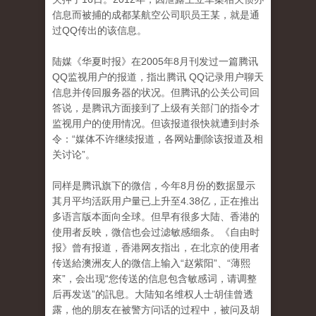
信息而被捕的成都某航空公司职员王某，就是通
过QQ传出的该信息。
陆媒《华夏时报》在2005年8月刊发过一篇腾讯
QQ监视用户的报道，指出腾讯 QQ记录用户聊天
信息并传回服务器的状况。但腾讯的公关公司回
答说，是腾讯方面接到了上级有关部门的指令才
监视用户的使用情况。但该报道很快就遭到封杀
令：“媒体不许继续报道，各网站删除该报道及相
关讨论”。
同样是腾讯旗下的微信，今年8月份的数据显示
其月平均活跃用户量已上升至4.38亿，正在推出
多语言版本面向全球。但早有很多大陆、香港的
使用者反映，微信也会过滤敏感细条。《自由时
报》曾有报道，香港网友指出，在北京的使用者
传送給澳洲友人的微信上输入“赵紫阳”、“薄熙
來”，会出现“您传送的信息包含敏感词，请调整
后再发送”的訊息。大陆知名维权人士胡佳曾透
露，他的朋友在被警方问话的过程中，被问及胡