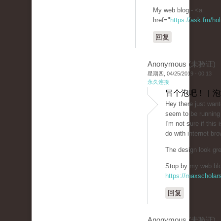
My web blog - <a
href="
https://ask.fm/ho
回复
Anonymous (未验证)
星期四, 04/25/2019 - 00:13
永久连接
冒个泡吧！ | 
Hey there just want
seem to be running 
I'm not sure if this
do with internet bro
The design look gr
Stop by my web blog
https://maxschola
回复
Anonymous (未验证)