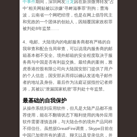
中事件
期间，深圳网友
汪龙
因在新浪微博转发“占
中”相关网贴被以涉嫌“寻衅滋事罪”刑拘；曹海
波，云南省一个网吧经理，也是在网上倡导民主
和宪政的一个团体的创始人，因颠覆国家政权罪
被判处8年监禁……
4、电邮。大陆境内的电邮服务商都有严格的自
我审查和配合当局审查，可以说境内服务商的邮
箱基本都不安全。境外邮箱的安全程度取决于服
务商与中国是否有利益交换。最经典的案例，雅
虎香港控股有限公司向大陆国安部门提供了用户
的个人信息，国安部从而得以确认发送电子邮件
者的地址及身份。最后作为法庭证据指控记者师
涛，其被以“泄漏国家机密”罪判处十年监禁。
最基础的自我保护
从操作系统到应用软件，但凡是大陆产品都不推
荐使用，能在不翻墙状态下顺利使用的海外应用
软件需要谨慎选择，与大陆合作的境外产品同样
不得信任。虽然据GreatFire调查，Skype目前在
中国已加密所有的通话、聊天以及登录信息，并