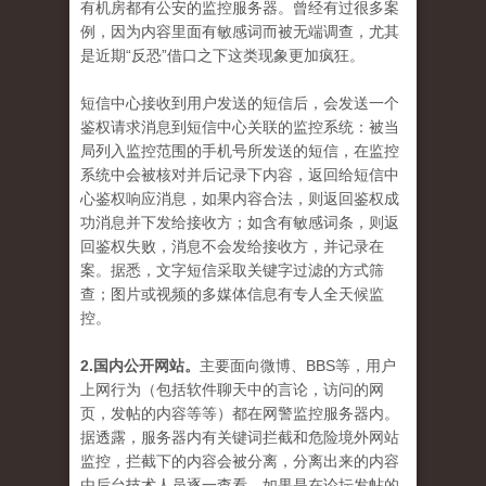
有机房都有公安的监控服务器。曾经有过很多案
例，因为内容里面有敏感词而被无端调查，尤其
是近期“反恐”借口之下这类现象更加疯狂。
短信中心接收到用户发送的短信后，会发送一个
鉴权请求消息到短信中心关联的监控系统：被当
局列入监控范围的手机号所发送的短信，在监控
系统中会被核对并后记录下内容，返回给短信中
心鉴权响应消息，如果内容合法，则返回鉴权成
功消息并下发给接收方；如含有敏感词条，则返
回鉴权失败，消息不会发给接收方，并记录在
案。据悉，文字短信采取关键字过滤的方式筛
查；图片或视频的多媒体信息有专人全天候监
控。
2.国内公开网站。
主要面向微博、BBS等，用户
上网行为（包括软件聊天中的言论，访问的网
页，发帖的内容等等）都在网警监控服务器内。
据透露，服务器内有关键词拦截和危险境外网站
监控，拦截下的内容会被分离，分离出来的内容
由后台技术人员逐一查看，如果是在论坛发帖的