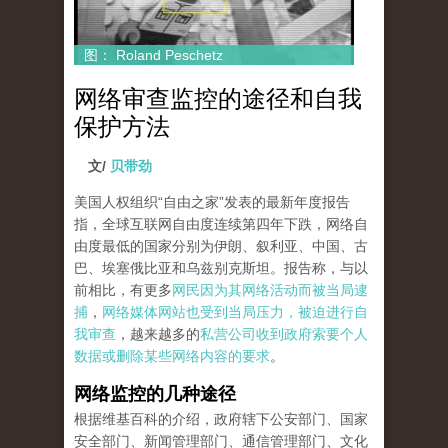
图： Roland Peschetz
网络审查监控的途径和自我
保护方法
文/
贝带劲
美国人权组织“自由之家”发表的最新年度报告
指，全球互联网自由度连续第四年下跌，网络自
由度最低的国家分别为伊朗、叙利亚、中国、古
巴、埃塞俄比亚和乌兹别克斯坦。报告称，与以
前相比，有更多
网民因为其网络活动而被当局逮
捕
，
网络媒体网站也受到当局压力，被迫进行自
我审查
，越来越多的
私营公司收到政府索要个人
数据或删除某些网络内容的要求
。
网络监控的几种途径
根据维基百科的介绍，政府辖下公安部门、国家
安全部门、新闻管理部门、通信管理部门、文化