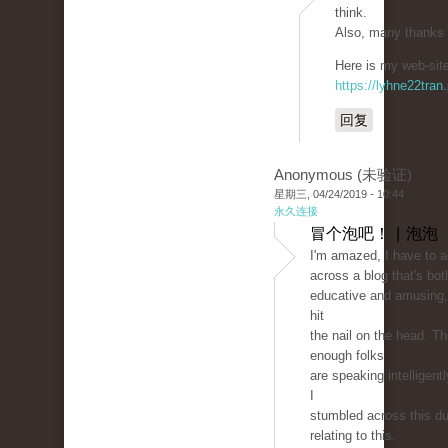
think.
Also, many thanks 
Here is my web-site
https://lyhne22tran
回复
Anonymous (未验证)
星期三, 04/24/2019 - 10:44
永久连接
冒个泡吧！ | 泡泡
I'm amazed, I have to 
across a blog that's bot
educative and amusing, 
hit
the nail on the head. T
enough folks
are speaking intelligent
I
stumbled across this du
relating to this.