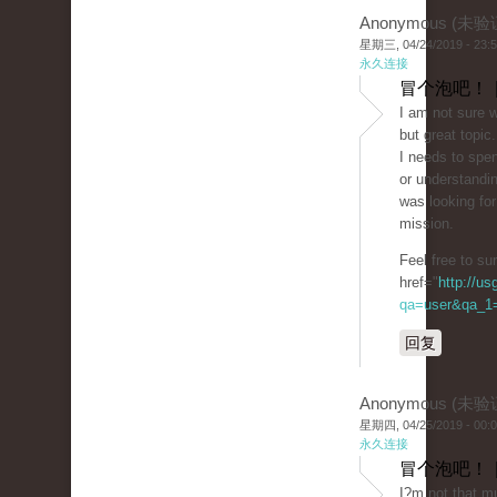
Anonymous (未验
星期三, 04/24/2019 - 23:
永久连接
冒个泡吧！ 
I am not sure w
but great topic.
I needs to spe
or understandin
was looking for
mission.
Feel free to s
href="
http://u
qa=user&qa_1=
回复
Anonymous (未验
星期四, 04/25/2019 - 00:
永久连接
冒个泡吧！ 
I?m not that mu