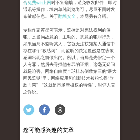
合免费wifi上网
时不宜翻墙，避免收发邮件、即时
通讯等操作，墙内单纯浏览尚可，尽量不同时发
布敏感信息。关于
翻墙安全
，本网另有介绍。
专栏作家苏星河表示，监控是对宪法权利的侵
犯，是当局故意的、主动的、恶意的犯罪行为，
如果当局不监听某人，它就无法获知某人通信中
存在哪个“敏感词”，而监听的决定显然是在该敏
感词出现之前做出的。所以，当局是先假定一个
人有罪，然后去寻找他有罪的证据，这毫无疑问
就是迫害。网络自由度全球排名倒数第三的“最大
网民监狱”里，网络应用和创新技术被粉饰得“欣
欣向荣”，“这就是市场新极权的特性”，时评人莫
之许说。
您可能感兴趣的文章