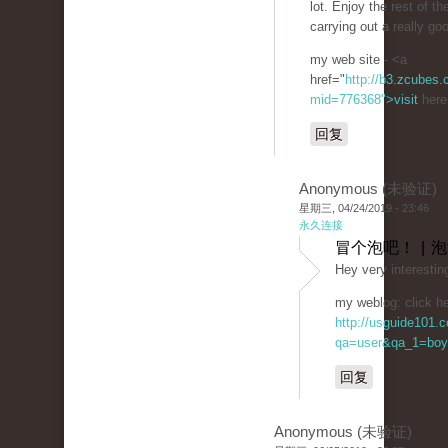
lot. Enjoy the rest of th
carrying out a really goo
my web site - <a
href="
http://b3.zcubes
mid=776368">visit
here
回复
Anonymous (未验证)
星期三, 04/24/2019 - 23:46
永久连接
冒个泡吧！ | 
Hey very interestin
my weblog: click he
http://usguide101.
qa=user&qa_1=boy
回复
Anonymous (未验证)