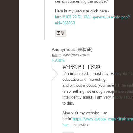
certain concerning the source?
Here is my web site click here -
http://163.22.51.138/~general/userinfo.php?
uid=663263
回复
Anonymous (未验证)
星期二, 04/23/2019 - 20:43
永久连接
冒个泡吧！ | 泡泡
I?m impressed, I must say. Rarely do I 
educative and interesting,
and without a doubt, you have hit the na
is something not enough people are spea
intelligently about. I am very happy I fou
to this.
Also visit my website - <a
href="
https://www.kiwibox.com/KlintKoeni
bac...
here</a>