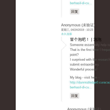
berhasil-di-cu...
回复
Anonymous (未验证)
星期三, 04/24/2019 - 10:23
永久连接
冒个泡吧！ | 泡泡
Someone essentially help to
That is the first time I fre
point?
I surprised with the researc
submit extraordinary.
Wonderful process!
My blog - visit here -
http://dunnrutledge0.curac
berhasil-di-cu...
回复
Anonymous (未验证)