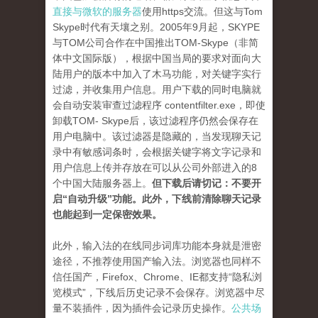
直接与微软的服务器
使用https交流。但这与Tom
Skype时代有天壤之别。2005年9月起，SKYPE
与TOM公司合作在中国推出TOM-Skype（非简
体中文国际版），根据中国当局的要求对面向大
陆用户的版本中加入了木马功能，对关键字实行
过滤，并收集用户信息。用户下载的同时电脑就
会自动安装审查过滤程序 contentfilter.exe，即使
卸载TOM- Skype后，该过滤程序仍然会保存在
用户电脑中。该过滤器是隐藏的，当发现聊天记
录中有敏感词条时，会根据关键字将文字记录和
用户信息上传并存放在可以从公司外部进入的8
个中国大陆服务器上。
但下载后请切记：不要开
启“自动升级”功能。此外，下线前清除聊天记录
也能起到一定保密效果。
此外，输入法的在线同步词库功能本身就是泄密
途径，不推荐使用国产输入法。浏览器也同样不
信任国产，Firefox、Chrome、IE都支持“隐私浏
览模式”，下线后历史记录不会保存。浏览器中尽
量不装插件，因为插件会记录历史操作。
公共场