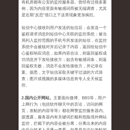
有机房都有公安的监控服务器。曾经有过很多案
例，因为内容里面有敏感词而被无端调查，尤其
是近期“反恐”借口之下这类现象更加疯狂。
短信中心接收到用户发送的短信后，会发送一个
鉴权请求消息到短信中心关联的监控系统：被当
局列入监控范围的手机号所发送的短信，在监控
系统中会被核对并后记录下内容，返回给短信中
心鉴权响应消息，如果内容合法，则返回鉴权成
功消息并下发给接收方；如含有敏感词条，则返
回鉴权失败，消息不会发给接收方，并记录在
案。据悉，文字短信采取关键字过滤的方式筛
查；图片或视频的多媒体信息有专人全天候监
控。
2.国内公开网站。
主要面向微博、BBS等，用户
上网行为（包括软件聊天中的言论，访问的网
页，发帖的内容等等）都在网警监控服务器内。
据透露，服务器内有关键词拦截和危险境外网站
监控，拦截下的内容会被分离，分离出来的内容
由后台技术人员逐一查看，如果是在论坛发帖的