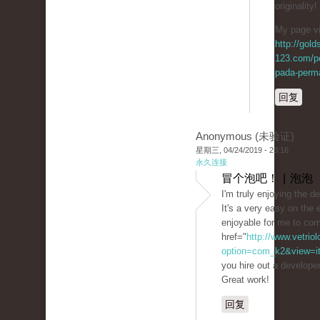
originality!
My page vi
http://gol
123.com/p
pada-perma
回复
Anonymous (未验证)
星期三, 04/24/2019 - 23:16
永久连接
冒个泡吧！ | 泡泡
I'm truly enjoying the d
It's a very easy on th
enjoyable for me to co
href="
http://www.vetrio
option=com_k2&view=ite
you hire out a develope
Great work!
回复