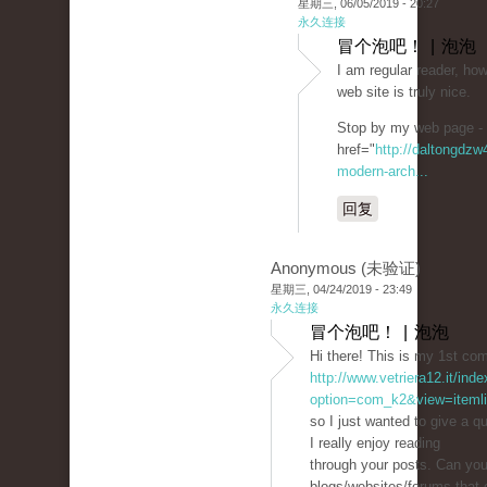
星期三, 06/05/2019 - 20:27
永久连接
冒个泡吧！ | 泡泡
I am regular reader, how
web site is truly nice.
Stop by my web page -
href="
http://daltongdz
modern-arch...
回复
Anonymous (未验证)
星期三, 04/24/2019 - 23:49
永久连接
冒个泡吧！ | 泡泡
Hi there! This is my 1st co
http://www.vetriera12.it/ind
option=com_k2&view=itemli
so I just wanted to give a q
I really enjoy reading
through your posts. Can yo
blogs/websites/forums that