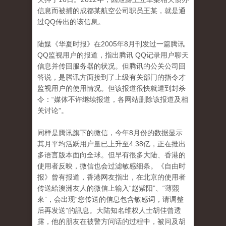
信息而被捕的成都某航空公司职员王某，就是通
过QQ传出的该信息。
陆媒《华夏时报》在2005年8月刊发过一篇腾讯
QQ监视用户的报道，指出腾讯 QQ记录用户聊天
信息并传回服务器的状况。但腾讯的公关公司回
答说，是腾讯方面接到了上级有关部门的指令才
监视用户的使用情况。但该报道很快就遭到封杀
令：“媒体不许继续报道，各网站删除该报道及相
关讨论”。
同样是腾讯旗下的微信，今年8月份的数据显示
其月平均活跃用户量已上升至4.38亿，正在推出
多语言版本面向全球。但早有很多大陆、香港的
使用者反映，微信也会过滤敏感细条。《自由时
报》曾有报道，香港网友指出，在北京的使用者
传送給澳洲友人的微信上输入“赵紫阳”、“薄熙
來”，会出现“您传送的信息包含敏感词，请调整
后再发送”的訊息。大陆知名维权人士胡佳曾透
露，他的朋友在被警方问话的过程中，被问及胡