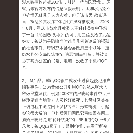
湖水致癌物超标200倍'，引起一些市民恐慌"。尽
管后来官方发布的信息间接表明， 太湖水污染不
但确凿无疑且是人为灾难，但是该市民"散布谣
言，扰乱公共秩序"的定性并没有被改变。 2006
年8月，重庆市彭水县教委人事科科员秦中飞填
了一首《沁园春·彭水》的词，用短信发给了几位
好友，被认为是隐喻当时该县几例舆论反响强烈
的社会事件、暗讽彭水县委县政府三个领导，遭
彭水县公安局以涉嫌"诽谤罪"刑事拘留，并被查
抄了其办公室的书籍、电脑，没收了手机和QQ
号。
2、IM产品。腾讯QQ很早就发生过多起侵犯用户
隐私事件，当局曾经公开引用QQ的私人聊天內
容做呈堂证供。例如2008年的严晓玲事件中，严
晓玲疑遭当地警方人员轮奸致死，其母林秀英在
上访过程中通过网上发帖等各种形式鸣冤，引起
舆论很大反响，但其后厦门网民郭宝峰因在网上
质疑严晓玲是遭“轮奸致死”的，並通过QQ上传了
录像，被QQ出卖了IP，遭到拘捕，在看守所被
关押了16日。2012年，因泄露王立军案相关侦办