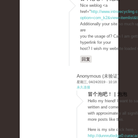
Nice weblog <a
href="
http://www.introrecycling
option=com_k2&view=itemlist&t
Additionally your site so much 
are
you the usage of? Can I am gett
hyperlink for your
host? I wish my website loaded u
回复
Anonymous (未验证)
星期三, 04/24/2019 - 10:18
永久连接
冒个泡吧！ | 泡泡
Hello my friend! I want to s
written and come
with approximately all signifi
more posts like this.
Here is my site click here -
http://dunnrutledge0.curac