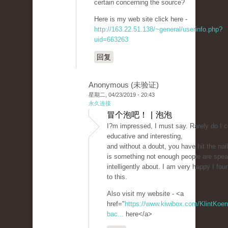
certain concerning the source?
Here is my web site click here -
http://163.22.51.138/~general/userinfo.php?
uid=663263
回复
Anonymous (未验证)
星期二, 04/23/2019 - 20:43
永久连接
冒个泡吧！ | 泡泡
I?m impressed, I must say. Rarely do I 
educative and interesting,
and without a doubt, you have hit the na
is something not enough people are spea
intelligently about. I am very happy I fou
to this.
Also visit my website - <a
href="
https://www.kiwibox.com/KlintKoeni
bac...
here</a>