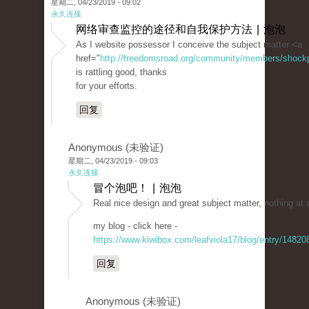
星期二, 04/23/2019 - 09:02
永久连接
网络审查监控的途径和自我保护方法 | 泡泡
As I website possessor I conceive the subject matter <a
href="
http://freedomsroad.org/community/members/shockpri
is rattling good, thanks
for your efforts.
回复
Anonymous (未验证)
星期二, 04/23/2019 - 09:03
永久连接
冒个泡吧！ | 泡泡
Real nice design and great subject matter, nothing at 
my blog - click here -
https://www.kiwibox.com/leafviola17/blog/entry/1482
回复
Anonymous (未验证)