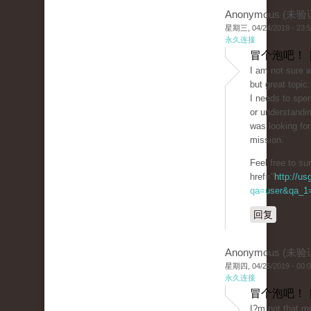
Anonymous (未验
星期三, 04/24/2019 - 23:
永久连接
冒个泡吧！ 
I am not sure w
but great topic.
I needs to spe
or understandin
was looking for
mission.
Feel free to s
href="
http://u
qa=user&qa_1=
回复
Anonymous (未验
星期四, 04/25/2019 - 00:
永久连接
冒个泡吧！ 
I?m not that mu