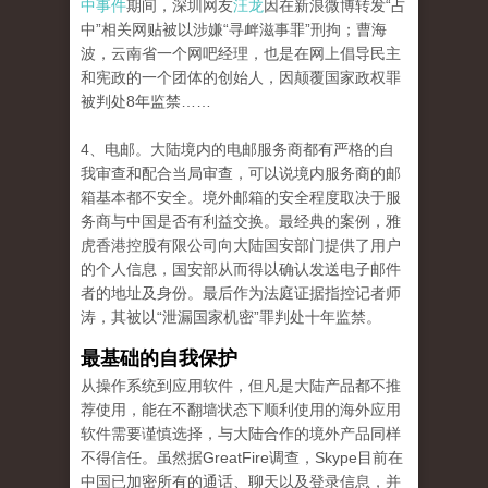
中事件
期间，深圳网友
汪龙
因在新浪微博转发“占
中”相关网贴被以涉嫌“寻衅滋事罪”刑拘；曹海
波，云南省一个网吧经理，也是在网上倡导民主
和宪政的一个团体的创始人，因颠覆国家政权罪
被判处8年监禁……
4、电邮。大陆境内的电邮服务商都有严格的自
我审查和配合当局审查，可以说境内服务商的邮
箱基本都不安全。境外邮箱的安全程度取决于服
务商与中国是否有利益交换。最经典的案例，雅
虎香港控股有限公司向大陆国安部门提供了用户
的个人信息，国安部从而得以确认发送电子邮件
者的地址及身份。最后作为法庭证据指控记者师
涛，其被以“泄漏国家机密”罪判处十年监禁。
最基础的自我保护
从操作系统到应用软件，但凡是大陆产品都不推
荐使用，能在不翻墙状态下顺利使用的海外应用
软件需要谨慎选择，与大陆合作的境外产品同样
不得信任。虽然据GreatFire调查，Skype目前在
中国已加密所有的通话、聊天以及登录信息，并