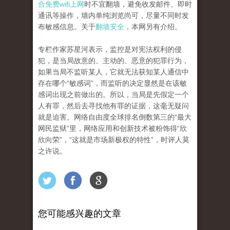
合免费wifi上网
时不宜翻墙，避免收发邮件、即时
通讯等操作，墙内单纯浏览尚可，尽量不同时发
布敏感信息。关于
翻墙安全
，本网另有介绍。
专栏作家苏星河表示，监控是对宪法权利的侵
犯，是当局故意的、主动的、恶意的犯罪行为，
如果当局不监听某人，它就无法获知某人通信中
存在哪个“敏感词”，而监听的决定显然是在该敏
感词出现之前做出的。所以，当局是先假定一个
人有罪，然后去寻找他有罪的证据，这毫无疑问
就是迫害。网络自由度全球排名倒数第三的“最大
网民监狱”里，网络应用和创新技术被粉饰得“欣
欣向荣”，“这就是市场新极权的特性”，时评人莫
之许说。
您可能感兴趣的文章