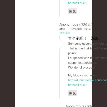
berhasil-di-cu...
回复
Anonymous (未验证)
星期三, 04/24/2019 - 10:23
永久连接
冒个泡吧！ | 泡泡
Someone essentially help to
That is the first time I fre
point?
I surprised with the researc
submit extraordinary.
Wonderful process!
My blog - visit here -
http://dunnrutledge0.curac
berhasil-di-cu...
回复
Anonymous (未验证)