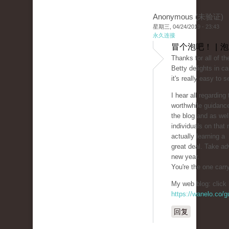
Anonymous (未验证)
星期三, 04/24/2019 - 23:43
永久连接
冒个泡吧！ | 
Thanks for all of th
Betty delights in ca
it's really easy to 
I hear all regardin
worthwhile guidanc
the blog and as wel
individuals on that
actually learning a
great deal. Take ad
new year.
You're the one carr
My web blog: click 
https://wanelo.co/
回复