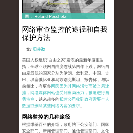
图： Roland Peschetz
网络审查监控的途径和自我
保护方法
文/
贝带劲
美国人权组织“自由之家”发表的最新年度报告
指，全球互联网自由度连续第四年下跌，网络自
由度最低的国家分别为伊朗、叙利亚、中国、古
巴、埃塞俄比亚和乌兹别克斯坦。报告称，与以
前相比，有更多
网民因为其网络活动而被当局逮
捕
，
网络媒体网站也受到当局压力，被迫进行自
我审查
，越来越多的
私营公司收到政府索要个人
数据或删除某些网络内容的要求
。
网络监控的几种途径
根据维基百科的介绍，政府辖下公安部门、国家
安全部门、新闻管理部门、通信管理部门、文化