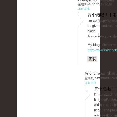
星期四, 04/25/2019 - 00:14
永久连接
冒个泡吧！ | 
I'm so happy to rea
be given and not th
blogs.
Appreciate your sha
My blog; click here 
http://www.dostind
回复
Anonymous (未验
星期四, 04/25/2019 - 00:
永久连接
冒个泡吧！ 
I'm amazed, I 
blog that's equ
without a doubt
head. The prob
are speaking in