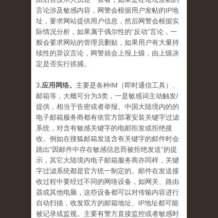
言论涉及敏感内容，网警会根据用户发帖的IP地
址，要求网站提供用户信息，然后网警会根据实
际情况分析，如果属于偶尔性的“反动”言论，一
般会要求网站的管理员删贴，如果用户有大量持
续性的异议言论，网警就会上报上级，由上级决
定是否实行抓捕。
3
.应用网络。
主要是各种IM（即时通信工具）、
邮箱等，大概可分为3类，一是敏感词主动触发/
提供，相当于告密或者举报。中国大陆境内的的
电子邮箱服务商都有依官方部署安装关键字过滤
系统，对含有敏感关键字的电邮拒发或拒绝接
收。例如在搜狐邮箱发送含有关键字的邮件时会
跳出"因邮件中存在敏感信息而被拒绝发送”的提
示，其它大陆境内电子邮箱服务商亦同样，关键
字过滤系统都是官方统一制定的。邮件在发送接
收过程中要经过不同的网络设备，如网关、路由
器或其他电脑，这些设备都可以对传输内容进行
自动扫描，收发双方的邮箱地址、IP地址都可能
被记录或监视。主要有警方直接监控或者敏感时