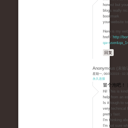
honest but you
blogs really nic
bookmark
your website t
Here is my web 
href="
http://b
qa=user&qa_1=c
回复
Anonymous (未验
星期一, 06/03/2019 - 02:
永久连接
冒个泡吧！ 
Hi! This is kin
help from an es
Is it tough to 
very techincal 
pretty fast.
I'm thinking ab
I'm not sure wh