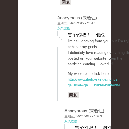
回复
Anonymous (未验证)
星期二, 04/23/2019 - 20:47
永久连接
冒个泡吧！ | 泡泡
I'm still learning from you, but I'm try
achieve my goals.
I definitely love reading everything th
posted on your website.Keep the
aarticles coming. I loved it!
My website ... click here -
http://www.ihub.vn/index.php?
qa=user&qa_1=hanleyhanley84
回复
Anonymous (未验证)
星期三, 04/24/2019 - 10:03
永久连接
冒个泡吧！ | 泡泡