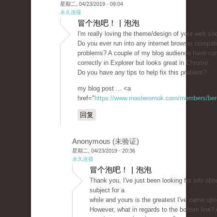
星期二, 04/23/2019 - 09:04
永久连接
冒个泡吧！ | 泡泡
I'm really loving the theme/design of your web sit
Do you ever run into any internet browser compatib
problems? A couple of my blog audience have co
correctly in Explorer but looks great in Chrome.
Do you have any tips to help fix this problem?
my blog post ... <a
href="
https://www.masteromok.com/members/beret
回复
Anonymous (未验证)
星期二, 04/23/2019 - 20:36
永久连接
冒个泡吧！ | 泡泡
Thank you, I've just been looking for info abou
subject for a
while and yours is the greatest I've came upo
However, what in regards to the bottom line?