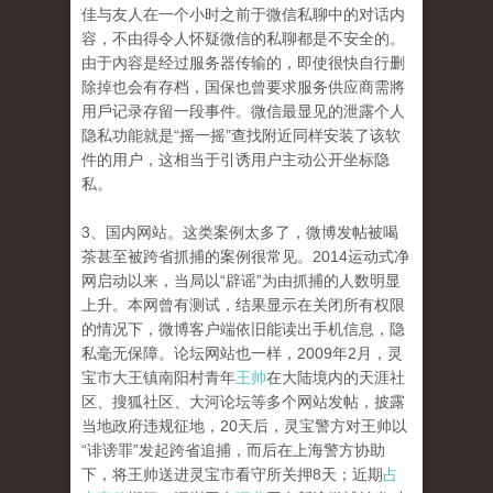
佳与友人在一个小时之前于微信私聊中的对话内
容，不由得令人怀疑微信的私聊都是不安全的。
由于內容是经过服务器传输的，即使很快自行删
除掉也会有存档，国保也曾要求服务供应商需將
用戶记录存留一段事件。微信最显见的泄露个人
隐私功能就是“摇一摇”查找附近同样安装了该软
件的用户，这相当于引诱用户主动公开坐标隐
私。
3、国内网站。这类案例太多了，微博发帖被喝
茶甚至被跨省抓捕的案例很常见。2014运动式净
网启动以来，当局以“辟谣”为由抓捕的人数明显
上升。本网曾有测试，结果显示在关闭所有权限
的情况下，微博客户端依旧能读出手机信息，隐
私毫无保障。论坛网站也一样，2009年2月，灵
宝市大王镇南阳村青年
王帅
在大陆境内的天涯社
区、搜狐社区、大河论坛等多个网站发帖，披露
当地政府违规征地，20天后，灵宝警方对王帅以
“诽谤罪”发起跨省追捕，而后在上海警方协助
下，将王帅送进灵宝市看守所关押8天；近期
占