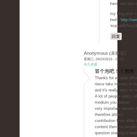
have any tips 
my blog post <
href="
http://w
รถยนต์ที่เกิดอุบ
回复
Anonymous (未验证)
星期三, 04/24/2019 - 23:24
永久连接
冒个泡吧！ | 泡泡
Thanks for all your effo
niece take interest in m
and it's really easy to 
A lot of people notice a
medium you deliver
very important secrets 
therefore attract
contribution from other 
content then my simple 
question starting to lear