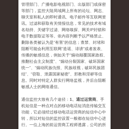
管理部门、广播电影电视部门、出版部门或保密
等部门，监控大陆局域网上所有的论坛、网志、
聊天室和私人的即时通讯、电子邮件等互联网资
讯。过滤和获取有关情报信息，常见的技术有域
名劫持、关键字过滤、网络嗅探、网关IP封锁和
电子数据取证等等。依内容判断予以严格禁止、
删除各类被认为是“有害”的信息；查禁、封堵和
阻断可能会利用互联网“造谣、诽谤”或者发表、
传播的敏感信息，例如关于“煽动颠覆国家政权、
推翻社会主义制度”、“煽动分裂国家、破坏国家
统一”、“煽动民族仇恨、民族歧视，破坏民族团
结”、“窃取、泄露国家秘密”、邪教和淫秽等信
息。同时对特定人群实行网络监视，并后台阻断
敏感人士的网络通信。
通信监控大致有几个途径：
1、通过运营商
。手
机短信是一种点对点的移动电话短消息传输交互
功能，它必须经过移动电话运营商的短信中心中
转，所以对短信的监控设置一般都在短信中心进
行。一位上海的前运营商工程师透露，公司的所