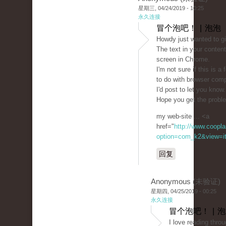
星期三, 04/24/2019 - 10:25
永久连接
冒个泡吧！ | 泡泡
Howdy just wanted to g
The text in your conten
screen in Chrome.
I'm not sure if this is 
to do with browser compa
I'd post to let you know
Hope you get the probl
my web-site ... <a
href="
http://www.coopla
option=com_k2&view=it
回复
Anonymous (未验证)
星期四, 04/25/2019 - 00:25
永久连接
冒个泡吧！ | 
I love reading throu