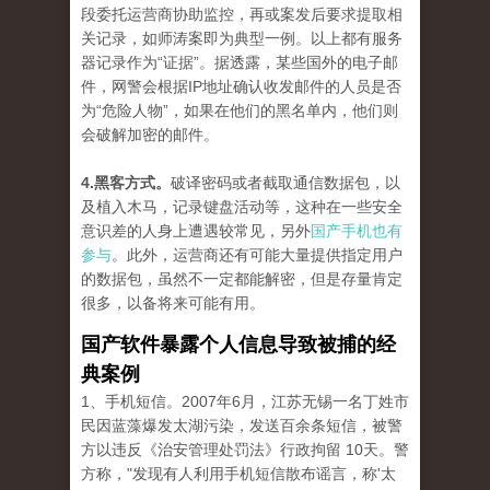
段委托运营商协助监控，再或案发后要求提取相
关记录，如师涛案即为典型一例。以上都有服务
器记录作为“证据”。据透露，某些国外的电子邮
件，网警会根据IP地址确认收发邮件的人员是否
为“危险人物”，如果在他们的黑名单内，他们则
会破解加密的邮件。
4.黑客方式。
破译密码或者截取通信数据包，以
及植入木马，记录键盘活动等，这种在一些安全
意识差的人身上遭遇较常见，另外
国产手机也有
参与
。此外，运营商还有可能大量提供指定用户
的数据包，虽然不一定都能解密，但是存量肯定
很多，以备将来可能有用。
国产软件暴露个人信息导致被捕的经
典案例
1、手机短信。2007年6月，江苏无锡一名丁姓市
民因蓝藻爆发太湖污染，发送百余条短信，被警
方以违反《治安管理处罚法》行政拘留 10天。警
方称，"发现有人利用手机短信散布谣言，称'太