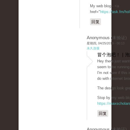
My web blog - <a
href="
https://ask.fm/ho
回复
Anonymous (未验证)
星期四, 04/25/2019 - 00:13
永久连接
冒个泡吧！ | 
Hey there just want
seem to be running 
I'm not sure if this
do with internet bro
The design look gr
Stop by my web blog
https://maxschola
回复
Anonymous (未验证)