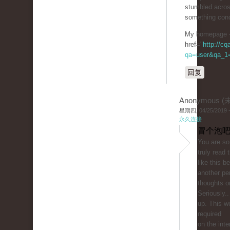
stumbled acros
something conc
My homepage 
href="
http://c
qa=user&qa_1=
回复
Anonymous 
星期四, 04/25/2019 -
永久连接
冒个泡吧
You are so 
truly read
like this b
another pe
thoughts on
Seriously..
up. This w
required
on the inte