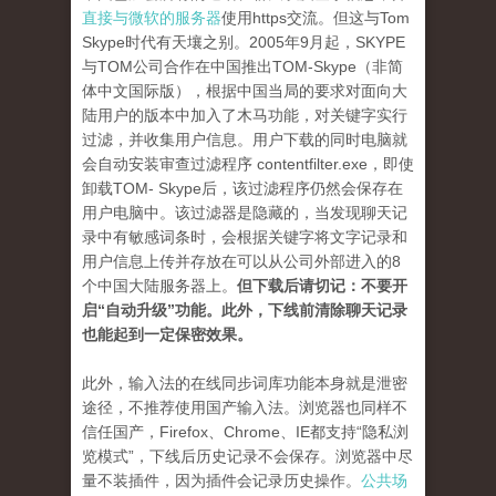
直接与微软的服务器
使用https交流。但这与Tom
Skype时代有天壤之别。2005年9月起，SKYPE
与TOM公司合作在中国推出TOM-Skype（非简
体中文国际版），根据中国当局的要求对面向大
陆用户的版本中加入了木马功能，对关键字实行
过滤，并收集用户信息。用户下载的同时电脑就
会自动安装审查过滤程序 contentfilter.exe，即使
卸载TOM- Skype后，该过滤程序仍然会保存在
用户电脑中。该过滤器是隐藏的，当发现聊天记
录中有敏感词条时，会根据关键字将文字记录和
用户信息上传并存放在可以从公司外部进入的8
个中国大陆服务器上。
但下载后请切记：不要开
启“自动升级”功能。此外，下线前清除聊天记录
也能起到一定保密效果。
此外，输入法的在线同步词库功能本身就是泄密
途径，不推荐使用国产输入法。浏览器也同样不
信任国产，Firefox、Chrome、IE都支持“隐私浏
览模式”，下线后历史记录不会保存。浏览器中尽
量不装插件，因为插件会记录历史操作。
公共场