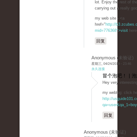
lot. Enjoy the rest of th
carrying out a really goo
my web site - <a
href="
http://b3.zcubes
mid=776368">visit
here
回复
Anonymous (未验证)
星期三, 04/24/2019 - 23:46
永久连接
冒个泡吧！ | 
Hey very interestin
my weblog: click he
http://usguide101.
qa=user&qa_1=boy
回复
Anonymous (未验证)