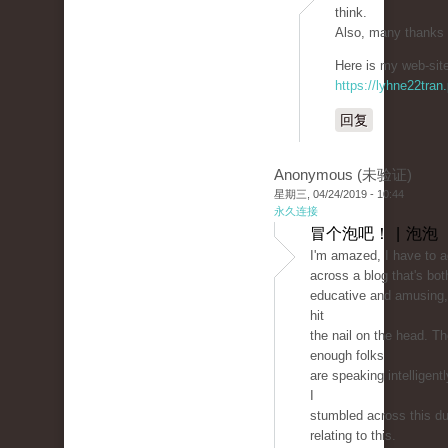
think.
Also, many thanks 
Here is my web-site
https://lyhne22tran
回复
Anonymous (未验证)
星期三, 04/24/2019 - 10:44
永久连接
冒个泡吧！ | 泡泡
I'm amazed, I have to 
across a blog that's bot
educative and amusing, 
hit
the nail on the head. T
enough folks
are speaking intelligent
I
stumbled across this du
relating to this.