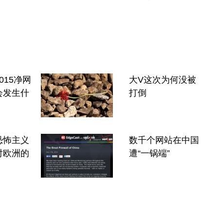
015净网
大V这次为何没被
会发生什
打倒
恐怖主义
数千个网站在中国
对欧洲的
遭“一锅端”