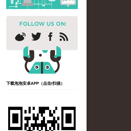
下载泡泡安卓APP（点击/扫描）