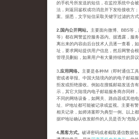
的手机号所发送的短信，在监控系统中会被
法，则返回鉴权成功消息并下发给接收方；
案。据悉，文字短信采取关键字过滤的方式
2.国内公开网站。
主要面向微博、BBS等
等）都在网警监控服务器内。据透露，服务
离出来的内容由后台技术人员逐一查看，如
址，要求网站提供用户信息，然后网警会根
管理员删贴，如果用户有大量持续性的异议
3
.应用网络。
主要是各种IM（即时通信工
密或者举报。中国大陆境内的的电子邮箱服
拒发或拒绝接收。例如在搜狐邮箱发送含有
示，其它大陆境内电子邮箱服务商亦同样，
不同的网络设备，如网关、路由器或其他电
址、IP地址都可能被记录或监视。主要有
相关记录，如师涛案即为典型一例。以上都
据IP地址确认收发邮件的人员是否为“危险
4.黑客方式。
破译密码或者截取通信数据包