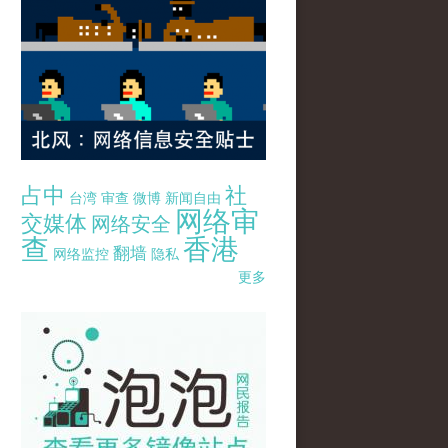
占中
社
台湾
审查
微博
新闻自由
网络审
交媒体
网络安全
查
香港
翻墙
网络监控
隐私
更多
pao-pao-banner-mirror-site-120814.jpg