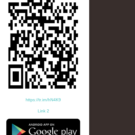
https://tr.im/hN4K9
Link 2
standard-icon-googleplay-app-store.png