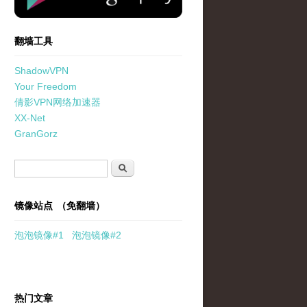
翻墙工具
ShadowVPN
Your Freedom
倩影VPN网络加速器
XX-Net
GranGorz
搜索表单
搜索
镜像站点 （免翻墙）
泡泡
镜像
#1
泡泡
镜像#2
热门文章