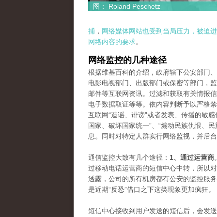
图： Roland Peschetz
捕
，
网络媒体网站也受到当局压力，被迫进
网络内容的要求
。
网络监控的几种途径
根据维基百科的介绍，政府辖下公安部门、
电影电视部门、出版部门或保密等部门，监
邮件等互联网资讯。过滤和获取有关情报信
电子数据取证等等。依内容判断予以严格禁
互联网“造谣、诽谤”或者发表、传播的敏感
国家、破坏国家统一”、“煽动民族仇恨、民
息。同时对特定人群实行网络监视，并后台
通信监控大致有几个途径：
1、通过运营商
过移动电话运营商的短信中心中转，所以对
透露，公司的所有机房都有公安的监控服务
是近期“反恐”借口之下这类现象更加疯狂。
短信中心接收到用户发送的短信后，会发送