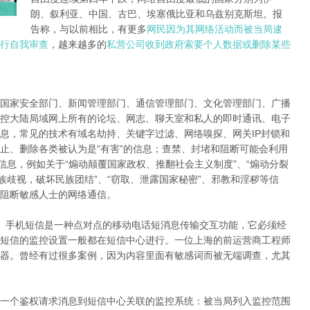
朗、叙利亚、中国、古巴、埃塞俄比亚和乌兹别克斯坦。报
告称，与以前相比，有更多
网民因为其网络活动而被当局逮
行自我审查
，越来越多的
私营公司收到政府索要个人数据或删除某些
国家安全部门、新闻管理部门、通信管理部门、文化管理部门、广播
控大陆局域网上所有的论坛、网志、聊天室和私人的即时通讯、电子
息，常见的技术有域名劫持、关键字过滤、网络嗅探、网关IP封锁和
止、删除各类被认为是“有害”的信息；查禁、封堵和阻断可能会利用
信息，例如关于“煽动颠覆国家政权、推翻社会主义制度”、“煽动分裂
族歧视，破坏民族团结”、“窃取、泄露国家秘密”、邪教和淫秽等信
阻断敏感人士的网络通信。
。手机短信是一种点对点的移动电话短消息传输交互功能，它必须经
短信的监控设置一般都在短信中心进行。一位上海的前运营商工程师
器。曾经有过很多案例，因为内容里面有敏感词而被无端调查，尤其
一个鉴权请求消息到短信中心关联的监控系统：被当局列入监控范围