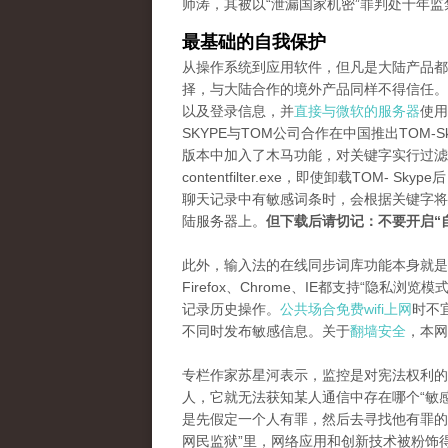
师涛，其被以“泄漏国家机密”罪判处十年监
最基础的自我保护
从操作系统到应用软件，但凡是大陆产品都
择，与大陆合作的境外产品同样不得信任。虽然
以及登录信息，并
直接与微软的服务器
使用
SKYPE与TOM公司合作在中国推出TOM
版本中加入了木马功能，对关键字实行过滤
contentfilter.exe，即使卸载TO
聊天记录中有敏感词条时，会根据关键字将
陆服务器上。
但下载后请切记：不要开启“
此外，输入法的在线同步词库功能本身就是
Firefox、Chrome、IE都支持“隐
记录历史操作。
公共场合免费wifi上网
时不
不同时发布敏感信息。关于
翻墙安全
，本网
专栏作家苏星河表示，监控是对宪法权利的
人，它就无法获知某人通信中存在哪个“敏
是先假定一个人有罪，然后去寻找他有罪的
网民监狱”里，网络应用和创新技术被粉饰得