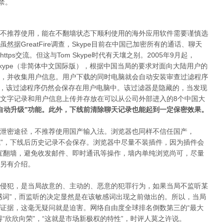
禁。
不推荐使用，能在不翻墙状态下顺利使用的海外应用软件需要谨慎选
据GreatFire调查，Skype目前在中国已加密所有的通话、聊天
https交流。但这与Tom Skype时代有天壤之别。2005年9月起，
-Skype（非简体中文国际版），根据中国当局的要求对面向大陆用户的
，并收集用户信息。用户下载的同时电脑就会自动安装审查过滤程序
M- Skype后，该过滤程序仍然会保存在用户电脑中。该过滤器是隐藏的，当发现
文字记录和用户信息上传并存放在可以从公司外部进入的8个中国大
自动升级”功能。此外，下线前清除聊天记录也能起到一定保密效果。
泄密途径，不推荐使用国产输入法。浏览器也同样不信任国产，
私浏览模式”，下线后历史记录不会保存。浏览器中尽量不装插件，因为插件会
宜翻墙，避免收发邮件、即时通讯等操作，墙内单纯浏览尚可，尽量
另有介绍。
侵犯，是当局故意的、主动的、恶意的犯罪行为，如果当局不监听某
感词”，而监听的决定显然是在该敏感词出现之前做出的。所以，当局
证据，这毫无疑问就是迫害。网络自由度全球排名倒数第三的“最大
“欣欣向荣”，“这就是市场新极权的特性”，时评人莫之许说。