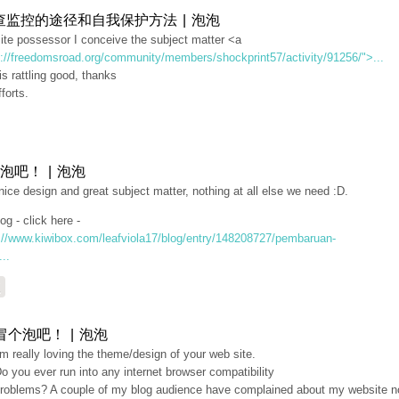
查监控的途径和自我保护方法 | 泡泡
ite possessor I conceive the subject matter <a
p://freedomsroad.org/community/members/shockprint57/activity/91256/">...
s rattling good, thanks
fforts.
泡吧！ | 泡泡
nice design and great subject matter, nothing at all else we need :D.
og - click here -
://www.kiwibox.com/leafviola17/blog/entry/148208727/pembaruan-
...
复
冒个泡吧！ | 泡泡
'm really loving the theme/design of your web site.
o you ever run into any internet browser compatibility
roblems? A couple of my blog audience have complained about my website n