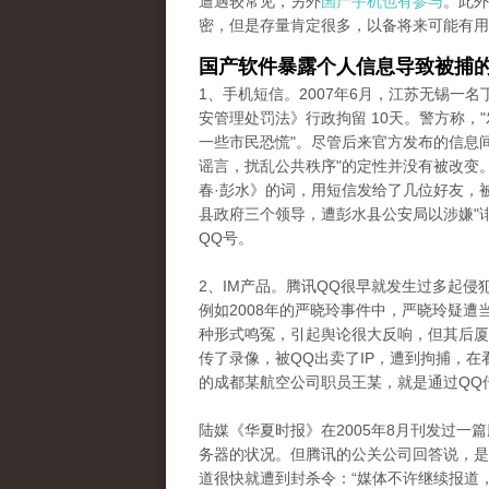
遭遇较常见，另外
国产手机也有参与
。此外
密，但是存量肯定很多，以备将来可能有用
国产软件暴露个人信息导致被捕
1、手机短信。2007年6月，江苏无锡一
安管理处罚法》行政拘留 10天。警方称，
一些市民恐慌"。尽管后来官方发布的信息
谣言，扰乱公共秩序"的定性并没有被改变。
春·彭水》的词，用短信发给了几位好友，
县政府三个领导，遭彭水县公安局以涉嫌"
QQ号。
2、IM产品。腾讯QQ很早就发生过多起
例如2008年的严晓玲事件中，严晓玲疑
种形式鸣冤，引起舆论很大反响，但其后厦
传了录像，被QQ出卖了IP，遭到拘捕，在
的成都某航空公司职员王某，就是通过QQ
陆媒《华夏时报》在2005年8月刊发过一
务器的状况。但腾讯的公关公司回答说，是
道很快就遭到封杀令：“媒体不许继续报道