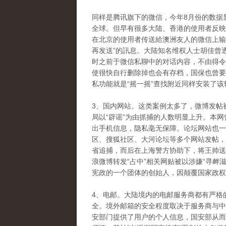
同样是腾讯旗下的微信，今年8月份的数据
全球。但早有很多大陆、香港的使用者反映
在北京的使用者传送給澳洲友人的微信上输入
再发送”的訊息。大陆知名维权人士胡佳曾
时之前于微信私聊中的对话内容，不由得令
使很快自行删除掉也会有存档，国保也曾要
私功能就是“摇一摇”查找附近同样安装了
3、国内网站。这类案例太多了，微博发帖
局以“辟谣”为由抓捕的人数明显上升。本
出手机信息，隐私毫无保障。论坛网站也一样
区、搜狐社区、大河论坛等多个网站发帖，
省追捕，而后在上海警方协助下，将王帅送
浪微博转发“占中”相关网贴被以涉嫌“寻衅
宪政的一个团体的创始人，因颠覆国家政权
4、电邮。大陆境内的电邮服务商都有严格
全。境外邮箱的安全程度取决于服务商与中
安部门提供了用户的个人信息，国安部从而