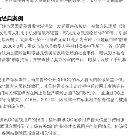
，运营商还有可能大量提供指定用户的数据包，虽然不一定都能解
。
的经典案例
名丁姓市民因蓝藻爆发太湖污染，发送百余条短信，被警方以违反《治
"发现有人利用手机短信散布谣言，称'太湖水致癌物超标200倍'，引起
间接表明， 太湖水污染不但确凿无疑且是人为灾难，但是该市民"散布
 2006年8月，重庆市彭水县教委人事科科员秦中飞填了一首《沁园
被认为是隐喻当时该县几例舆论反响强烈的社会事件、暗讽彭水县委
诽谤罪"刑事拘留，并被查抄了其办公室的书籍、电脑，没收了手机和
侵犯用户隐私事件，当局曾经公开引用QQ的私人聊天內容做呈堂证供。
遭当地警方人员轮奸致死，其母林秀英在上访过程中通过网上发帖等各
门网民郭宝峰因在网上质疑严晓玲是遭“轮奸致死”的，並通过QQ上
看守所被关押了16日。2012年，因泄露王立军案相关侦办信息而被捕
传出的该信息。
篇腾讯QQ监视用户的报道，指出腾讯 QQ记录用户聊天信息并传回服
腾讯方面接到了上级有关部门的指令才监视用户的使用情况。但该报
，各网站删除该报道及相关讨论”。