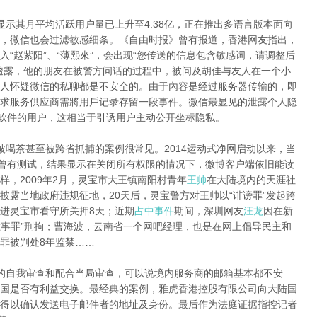
显示其月平均活跃用户量已上升至4.38亿，正在推出多语言版本面向
，微信也会过滤敏感细条。《自由时报》曾有报道，香港网友指出，
“赵紫阳”、“薄熙來”，会出现“您传送的信息包含敏感词，请调整后
透露，他的朋友在被警方问话的过程中，被问及胡佳与友人在一个小
人怀疑微信的私聊都是不安全的。由于內容是经过服务器传输的，即
求服务供应商需將用戶记录存留一段事件。微信最显见的泄露个人隐
该软件的用户，这相当于引诱用户主动公开坐标隐私。
被喝茶甚至被跨省抓捕的案例很常见。2014运动式净网启动以来，当
网曾有测试，结果显示在关闭所有权限的情况下，微博客户端依旧能读
，2009年2月，灵宝市大王镇南阳村青年
王帅
在大陆境内的天涯社
披露当地政府违规征地，20天后，灵宝警方对王帅以“诽谤罪”发起跨
进灵宝市看守所关押8天；近期
占中事件
期间，深圳网友
汪龙
因在新
滋事罪”刑拘；曹海波，云南省一个网吧经理，也是在网上倡导民主和
罪被判处8年监禁……
的自我审查和配合当局审查，可以说境内服务商的邮箱基本都不安
国是否有利益交换。最经典的案例，雅虎香港控股有限公司向大陆国
得以确认发送电子邮件者的地址及身份。最后作为法庭证据指控记者