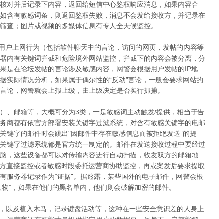
核对并后记录下内容，返回给短信中心鉴权响应消息，如果内容合
如含有敏感词条，则返回鉴权失败，消息不会发给接收方，并记录在
筛查；图片或视频的多媒体信息有专人全天候监控。
，用户上网行为（包括软件聊天中的言论，访问的网页，发帖的内容等
器内有关键词拦截和危险境外网站监控，拦截下的内容会被分离，分
果是在论坛发帖的言论涉及敏感内容，网警会根据用户发帖的IP地
据实际情况分析，如果属于偶尔性的“反动”言论，一般会要求网站的
言论，网警就会上报上级，由上级决定是否实行抓捕。
具）、邮箱等，大概可分为3类，一是敏感词主动触发/提供，相当于告
务商都有依官方部署安装关键字过滤系统，对含有敏感关键字的电邮
关键字的邮件时会跳出"因邮件中存在敏感信息而被拒绝发送”的提
关键字过滤系统都是官方统一制定的。邮件在发送接收过程中要经过
脑，这些设备都可以对传输内容进行自动扫描，收发双方的邮箱地
警方直接监控或者敏感时段委托运营商协助监控，再或案发后要求提取
有服务器记录作为“证据”。据透露，某些国外的电子邮件，网警会根
人物”，如果在他们的黑名单内，他们则会破解加密的邮件。
，以及植入木马，记录键盘活动等，这种在一些安全意识差的人身上