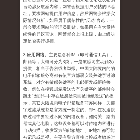
言论涉及敏感内容，网警会根据用户发帖的IP地
址，要求网站提供用户信息，然后网警会根据实
际情况分析，如果属于偶尔性的“反动”言论，一
般会要求网站的管理员删贴，如果用户有大量持
续性的异议言论，网警就会上报上级，由上级决
定是否实行抓捕。
3
.应用网络。
主要是各种IM（即时通信工具）、
邮箱等，大概可分为3类，一是敏感词主动触发/
提供，相当于告密或者举报。中国大陆境内的的
电子邮箱服务商都有依官方部署安装关键字过滤
系统，对含有敏感关键字的电邮拒发或拒绝接
收。例如在搜狐邮箱发送含有关键字的邮件时会
跳出"因邮件中存在敏感信息而被拒绝发送”的提
示，其它大陆境内电子邮箱服务商亦同样，关键
字过滤系统都是官方统一制定的。邮件在发送接
收过程中要经过不同的网络设备，如网关、路由
器或其他电脑，这些设备都可以对传输内容进行
自动扫描，收发双方的邮箱地址、IP地址都可能
被记录或监视。主要有警方直接监控或者敏感时