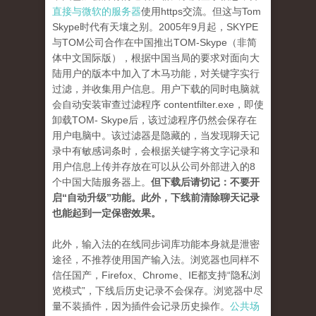
直接与微软的服务器
使用https交流。但这与Tom
Skype时代有天壤之别。2005年9月起，SKYPE
与TOM公司合作在中国推出TOM-Skype（非简
体中文国际版），根据中国当局的要求对面向大
陆用户的版本中加入了木马功能，对关键字实行
过滤，并收集用户信息。用户下载的同时电脑就
会自动安装审查过滤程序 contentfilter.exe，即使
卸载TOM- Skype后，该过滤程序仍然会保存在
用户电脑中。该过滤器是隐藏的，当发现聊天记
录中有敏感词条时，会根据关键字将文字记录和
用户信息上传并存放在可以从公司外部进入的8
个中国大陆服务器上。
但下载后请切记：不要开
启“自动升级”功能。此外，下线前清除聊天记录
也能起到一定保密效果。
此外，输入法的在线同步词库功能本身就是泄密
途径，不推荐使用国产输入法。浏览器也同样不
信任国产，Firefox、Chrome、IE都支持“隐私浏
览模式”，下线后历史记录不会保存。浏览器中尽
量不装插件，因为插件会记录历史操作。
公共场