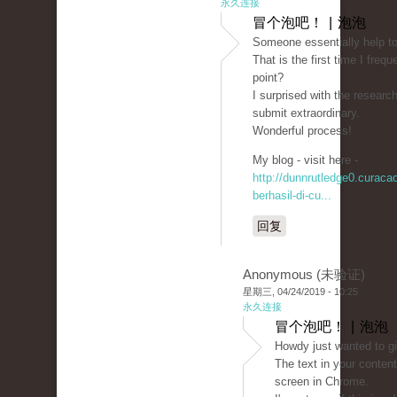
永久连接
冒个泡吧！ | 泡泡
Someone essentially help to
That is the first time I fre
point?
I surprised with the researc
submit extraordinary.
Wonderful process!
My blog - visit here -
http://dunnrutledge0.curac
berhasil-di-cu...
回复
Anonymous (未验证)
星期三, 04/24/2019 - 10:25
永久连接
冒个泡吧！ | 泡泡
Howdy just wanted to g
The text in your conten
screen in Chrome.