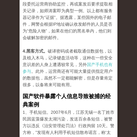
段委托运营商协助监控，再或案发后要求提取相
关记录，如师涛案即为典型一例。以上都有服务
器记录作为“证据”。据透露，某些国外的电子邮
件，网警会根据IP地址确认收发邮件的人员是否
为“危险人物”，如果在他们的黑名单内，他们则
会破解加密的邮件。
4.黑客方式。
破译密码或者截取通信数据包，以
及植入木马，记录键盘活动等，这种在一些安全
意识差的人身上遭遇较常见，另外
国产手机也有
参与
。此外，运营商还有可能大量提供指定用户
的数据包，虽然不一定都能解密，但是存量肯定
很多，以备将来可能有用。
国产软件暴露个人信息导致被捕的经
典案例
1、手机短信。2007年6月，江苏无锡一名丁姓市
民因蓝藻爆发太湖污染，发送百余条短信，被警
方以违反《治安管理处罚法》行政拘留 10天。警
方称，"发现有人利用手机短信散布谣言，称'太