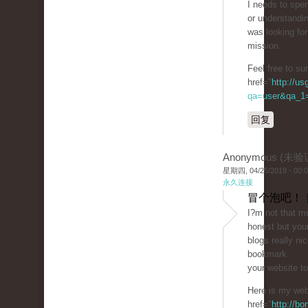
I needs to spe
or understandin
was looking for
mission.
Feel free to s
href="
http://u
qa=user&qa_1=
回复
Anonymous (未验
星期四, 04/25/2019 - 00:
永久连接
冒个泡吧！ 
I?m not that mu
honest but you
blogs really nic
bookmark
your website t
Here is my web 
href="
http://b