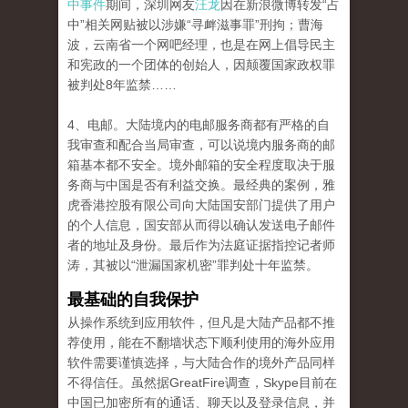
中事件
期间，深圳网友
汪龙
因在新浪微博转发“占
中”相关网贴被以涉嫌“寻衅滋事罪”刑拘；曹海
波，云南省一个网吧经理，也是在网上倡导民主
和宪政的一个团体的创始人，因颠覆国家政权罪
被判处8年监禁……
4、电邮。大陆境内的电邮服务商都有严格的自
我审查和配合当局审查，可以说境内服务商的邮
箱基本都不安全。境外邮箱的安全程度取决于服
务商与中国是否有利益交换。最经典的案例，雅
虎香港控股有限公司向大陆国安部门提供了用户
的个人信息，国安部从而得以确认发送电子邮件
者的地址及身份。最后作为法庭证据指控记者师
涛，其被以“泄漏国家机密”罪判处十年监禁。
最基础的自我保护
从操作系统到应用软件，但凡是大陆产品都不推
荐使用，能在不翻墙状态下顺利使用的海外应用
软件需要谨慎选择，与大陆合作的境外产品同样
不得信任。虽然据GreatFire调查，Skype目前在
中国已加密所有的通话、聊天以及登录信息，并