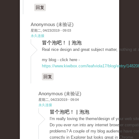
回复
Anonymous (未验证)
星期二, 04/23/2019 - 09:03
永久连接
冒个泡吧！ | 泡泡
Real nice design and great subject matter, nothing at 
my blog - click here -
https://www.kiwibox.com/leafviola17/blog/entry/1482
回复
Anonymous (未验证)
星期二, 04/23/2019 - 09:04
永久连接
冒个泡吧！ | 泡泡
I'm really loving the theme/design of your web sit
Do you ever run into any internet browser compatib
problems? A couple of my blog audience have co
correctly in Explorer but looks great in Chrome.