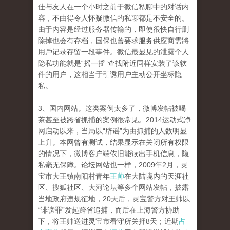
佳与友人在一个小时之前于微信私聊中的对话内
容，不由得令人怀疑微信的私聊都是不安全的。
由于內容是经过服务器传输的，即使很快自行删
除掉也会有存档，国保也曾要求服务供应商需將
用戶记录存留一段事件。微信最显见的泄露个人
隐私功能就是“摇一摇”查找附近同样安装了该软
件的用户，这相当于引诱用户主动公开坐标隐
私。
3、国内网站。这类案例太多了，微博发帖被喝
茶甚至被跨省抓捕的案例很常见。2014运动式净
网启动以来，当局以“辟谣”为由抓捕的人数明显
上升。本网曾有测试，结果显示在关闭所有权限
的情况下，微博客户端依旧能读出手机信息，隐
私毫无保障。论坛网站也一样，2009年2月，灵
宝市大王镇南阳村青年
王帅
在大陆境内的天涯社
区、搜狐社区、大河论坛等多个网站发帖，披露
当地政府违规征地，20天后，灵宝警方对王帅以
“诽谤罪”发起跨省追捕，而后在上海警方协助
下，将王帅送进灵宝市看守所关押8天；近期
占