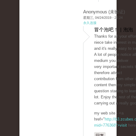
Anonymous (未验证)
星期三, 04/24/2019 - 23:24
永久连接
冒个泡吧！ | 泡泡
Thanks for all your effo
niece take interest in m
and it's really easy to 
A lot of people notice a
medium you deliver
very important secrets 
therefore attract
contribution from other 
content then my simple 
question starting to lear
lot. Enjoy the rest of th
carrying out a really goo
my web site - <a
href="
http://b3.zcubes
mid=776368">visit
here
回复