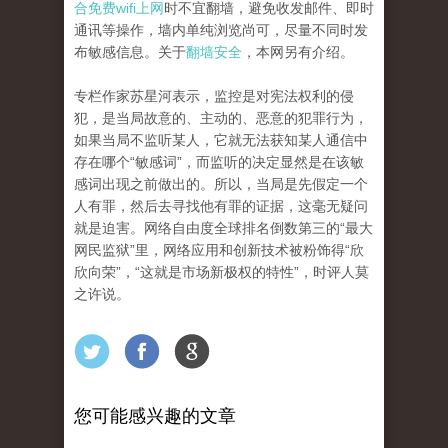
合免费wifi上网
时不宜翻墙，避免收发邮件、即时
通讯等操作，墙内单纯浏览尚可，尽量不同时发
布敏感信息。关于
翻墙安全
，本网另有介绍。
专栏作家苏星河表示，监控是对宪法权利的侵
犯，是当局故意的、主动的、恶意的犯罪行为，
如果当局不监听某人，它就无法获知某人通信中
存在哪个“敏感词”，而监听的决定显然是在该敏
感词出现之前做出的。所以，当局是先假定一个
人有罪，然后去寻找他有罪的证据，这毫无疑问
就是迫害。网络自由度全球排名倒数第三的“最大
网民监狱”里，网络应用和创新技术被粉饰得“欣
欣向荣”，“这就是市场新极权的特性”，时评人莫
之许说。
您可能感兴趣的文章