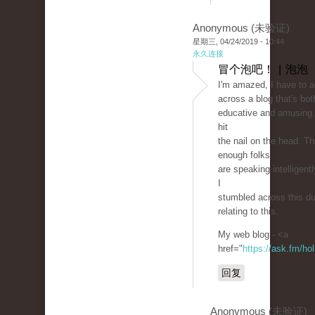
Anonymous (未验证)
星期三, 04/24/2019 - 10:44
永久连接
冒个泡吧！ | 泡泡
I'm amazed, I have to 
across a blog that's bot
educative and amusing, 
hit
the nail on the head. T
enough folks
are speaking intelligent
I
stumbled across this du
relating to this.
My web blog - <a
href="
https://ask.fm/ho
回复
Anonymous (未验证)