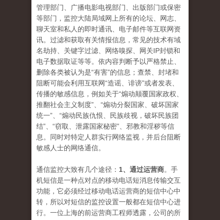
管理部门、广播电影电视部门、出版部门或保密
等部门，监控大陆局域网上所有的论坛、网志、
聊天室和私人的即时通讯、电子邮件等互联网资
讯。过滤和获取有关情报信息，常见的技术有域
名劫持、关键字过滤、网络嗅探、网关IP封锁和
电子数据取证等等。依内容判断予以严格禁止、
删除各类被认为是“有害”的信息；查禁、封堵和
阻断可能会利用互联网“造谣、诽谤”或者发表、
传播的敏感信息，例如关于“煽动颠覆国家政权、
推翻社会主义制度”、“煽动分裂国家、破坏国家
统一”、“煽动民族仇恨、民族歧视，破坏民族团
结”、“窃取、泄露国家秘密”、邪教和淫秽等信
息。同时对特定人群实行网络监视，并后台阻断
敏感人士的网络通信。
通信监控大致有几个途径：
1、通过运营商
。手
机短信是一种点对点的移动电话短消息传输交互
功能，它必须经过移动电话运营商的短信中心中
转，所以对短信的监控设置一般都在短信中心进
行。一位上海的前运营商工程师透露，公司的所