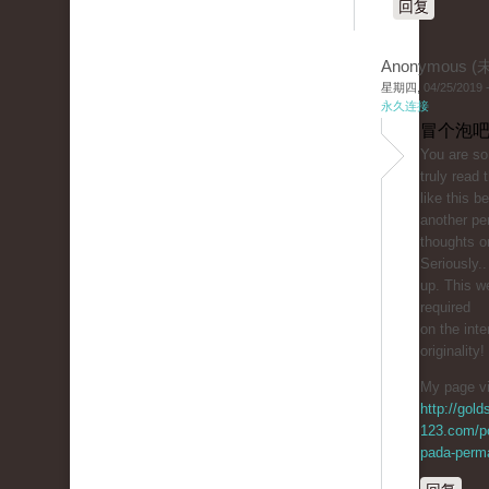
回复
Anonymous 
星期四, 04/25/2019 -
永久连接
冒个泡吧
You are so 
truly read
like this b
another pe
thoughts on
Seriously..
up. This w
required
on the inte
originality!
My page vi
http://gol
123.com/p
pada-perma