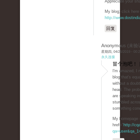
Appreciate your sha
My blog; click here 
http://www.dostind
回复
Anonymous (未验
星期四, 04/25/2019 - 00:
永久连接
冒个泡吧！ 
I'm amazed, I 
blog that's equ
without a doubt
head. The prob
are speaking in
stumbled acros
something conc
My homepage 
href="
http://c
qa=user&qa_1=