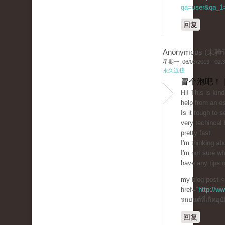
qa=user&qa_1=c
回复
Anonymous (未验
星期一, 06/03/2019 - 02:
永久连接
冒个泡吧！ 
Hi! This is kin
help from an es
Is it tough to 
very techincal 
pretty fast.
I'm thinking ab
I'm not sure wh
have any tips 
my blog post <
href="
http://w
รถยนต์ที่เกิดอุบ
回复