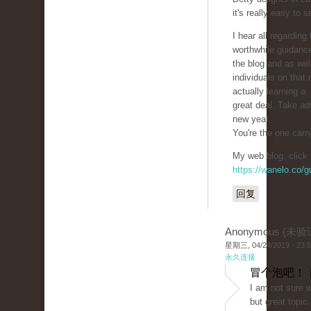
it's really easy to 
I hear all regardin
worthwhile guidanc
the blog and as wel
individuals on that
actually learning a
great deal. Take ad
new year.
You're the one carr
My web blog: click 
https://wanelo.co/
回复
Anonymous (未验
星期三, 04/24/2019 - 23:
永久连接
冒个泡吧！ 
I am not sure w
but great topic.