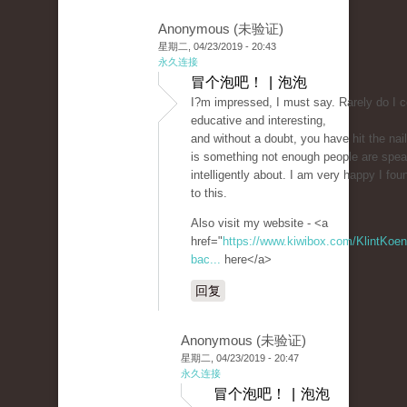
Anonymous (未验证)
星期二, 04/23/2019 - 20:43
永久连接
冒个泡吧！ | 泡泡
I?m impressed, I must say. Rarely do I 
educative and interesting,
and without a doubt, you have hit the na
is something not enough people are spea
intelligently about. I am very happy I fou
to this.
Also visit my website - <a
href="
https://www.kiwibox.com/KlintKoeni
bac...
here</a>
回复
Anonymous (未验证)
星期二, 04/23/2019 - 20:47
永久连接
冒个泡吧！ | 泡泡