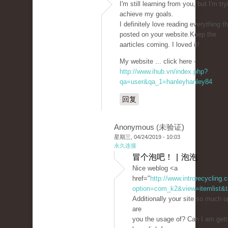
I'm still learning from you, but I'm try
achieve my goals.
I definitely love reading everything th
posted on your website.Keep the
aarticles coming. I loved it!
My website ... click here -
http://www.ihub.vn/index.php?
qa=user&qa_1=hanleyhanley84
回复
Anonymous (未验证)
星期三, 04/24/2019 - 10:03
永久连接
冒个泡吧！ | 泡泡
Nice weblog <a
href="
http://www.introrecycling
option=com_k2&view=itemlist&t
Additionally your site so much 
are
you the usage of? Can I am gett