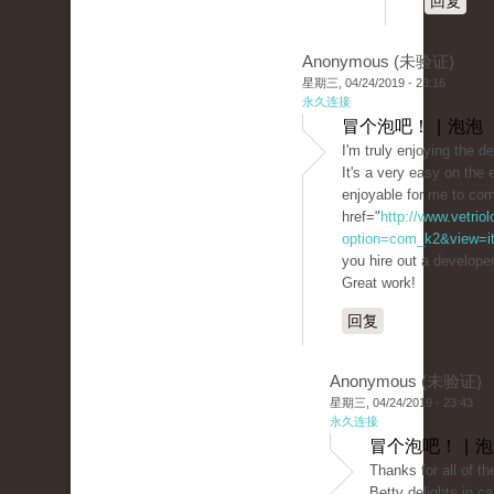
回复
Anonymous (未验证)
星期三, 04/24/2019 - 23:16
永久连接
冒个泡吧！ | 泡泡
I'm truly enjoying the d
It's a very easy on th
enjoyable for me to co
href="
http://www.vetrio
option=com_k2&view=ite
you hire out a develope
Great work!
回复
Anonymous (未验证)
星期三, 04/24/2019 - 23:43
永久连接
冒个泡吧！ | 
Thanks for all of th
Betty delights in ca