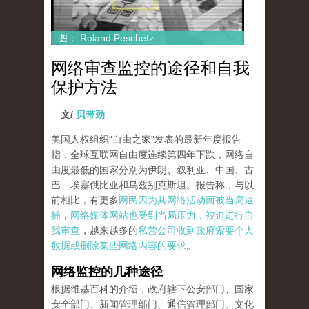
图： Roland Peschetz
网络审查监控的途径和自我
保护方法
文/
贝带劲
美国人权组织“自由之家”发表的最新年度报告
指，全球互联网自由度连续第四年下跌，网络自
由度最低的国家分别为伊朗、叙利亚、中国、古
巴、埃塞俄比亚和乌兹别克斯坦。报告称，与以
前相比，有更多
网民因为其网络活动而被当局逮
捕
，
网络媒体网站也受到当局压力，被迫进行自
我审查
，越来越多的
私营公司收到政府索要个人
数据或删除某些网络内容的要求
。
网络监控的几种途径
根据维基百科的介绍，政府辖下公安部门、国家
安全部门、新闻管理部门、通信管理部门、文化