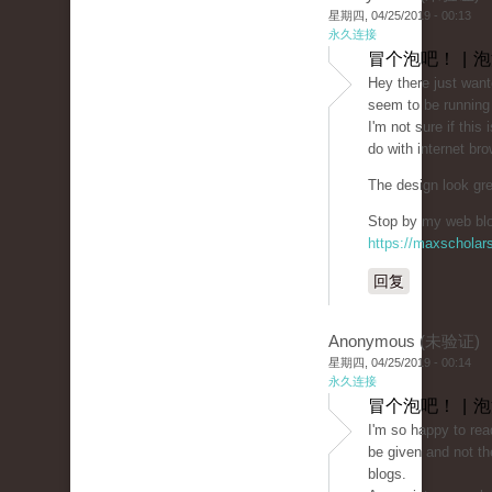
星期四, 04/25/2019 - 00:13
永久连接
冒个泡吧！ | 
Hey there just want
seem to be running 
I'm not sure if this
do with internet bro
The design look gr
Stop by my web blog
https://maxschola
回复
Anonymous (未验证)
星期四, 04/25/2019 - 00:14
永久连接
冒个泡吧！ | 
I'm so happy to rea
be given and not th
blogs.