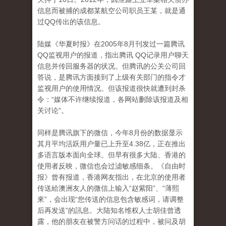
信息而被捕的成都某航空公司职员王某，就是通
过QQ传出的该信息。
陆媒《华夏时报》在2005年8月刊发过一篇腾讯
QQ监视用户的报道，指出腾讯 QQ记录用户聊天
信息并传回服务器的状况。但腾讯的公关公司回
答说，是腾讯方面接到了上级有关部门的指令才
监视用户的使用情况。但该报道很快就遭到封杀
令：“媒体不许继续报道，各网站删除该报道及相
关讨论”。
同样是腾讯旗下的微信，今年8月份的数据显示
其月平均活跃用户量已上升至4.38亿，正在推出
多语言版本面向全球。但早有很多大陆、香港的
使用者反映，微信也会过滤敏感细条。《自由时
报》曾有报道，香港网友指出，在北京的使用者
传送給澳洲友人的微信上输入“赵紫阳”、“薄熙
來”，会出现“您传送的信息包含敏感词，请调整
后再发送”的訊息。大陆知名维权人士胡佳曾透
露，他的朋友在被警方问话的过程中，被问及胡