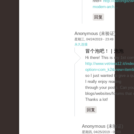
href="
http://daltongdz
modern-arch...
回复
Anonymous (未验证)
星期三, 04/24/2019 - 23:49
永久连接
冒个泡吧！ | 泡泡
Hi there! This is my 1st co
http://www.vetriera12.it/ind
option=com_k2&view=itemli
so I just wanted to give a q
I really enjoy reading
through your posts. Can yo
blogs/websites/forums that
Thanks a lot!
回复
Anonymous (未验证)
星期四, 04/25/2019 - 00:03