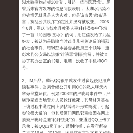
湖水致癌物超标200倍'，引起一些市民恐慌"。尽
管后来官方发布的信息间接表明， 太湖水污染不
但确凿无疑且是人为灾难，但是该市民"散布谣
言，扰乱公共秩序"的定性并没有被改变。 2006
年8月，重庆市彭水县教委人事科科员秦中飞填
了一首《沁园春·彭水》的词，用短信发给了几位
好友，被认为是隐喻当时该县几例舆论反响强烈
的社会事件、暗讽彭水县委县政府三个领导，遭
彭水县公安局以涉嫌"诽谤罪"刑事拘留，并被查
抄了其办公室的书籍、电脑，没收了手机和QQ
号。
2、IM产品。腾讯QQ很早就发生过多起侵犯用户
隐私事件，当局曾经公开引用QQ的私人聊天內
容做呈堂证供。例如2008年的严晓玲事件中，严
晓玲疑遭当地警方人员轮奸致死，其母林秀英在
上访过程中通过网上发帖等各种形式鸣冤，引起
舆论很大反响，但其后厦门网民郭宝峰因在网上
质疑严晓玲是遭“轮奸致死”的，並通过QQ上传了
录像，被QQ出卖了IP，遭到拘捕，在看守所被
关押了16日。2012年，因泄露王立军案相关侦办