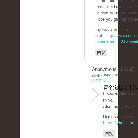
I'm not sure if this is 
to do with browser compa
I'd post to let you know
Hope you get the probl
my web-site ... <a
href="
http://www.coopla
option=com_k2&view=it
回复
Anonymous (未验证)
星期四, 04/25/2019 - 00:25
永久连接
冒个泡吧！ | 
I love reading throu
think.
Also, many thanks 
Here is my web-site
https://lyhne22tran
回复