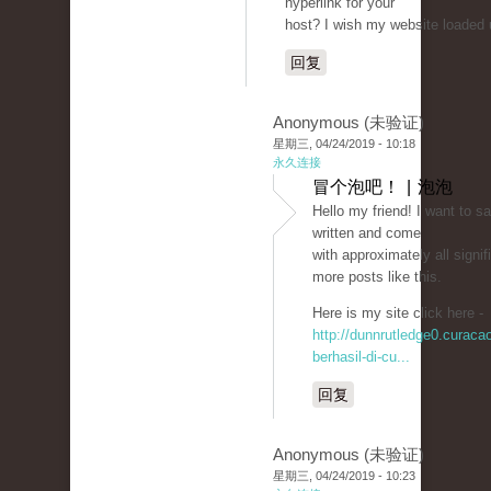
hyperlink for your
host? I wish my website loaded u
回复
Anonymous (未验证)
星期三, 04/24/2019 - 10:18
永久连接
冒个泡吧！ | 泡泡
Hello my friend! I want to s
written and come
with approximately all signifi
more posts like this.
Here is my site click here -
http://dunnrutledge0.curac
berhasil-di-cu...
回复
Anonymous (未验证)
星期三, 04/24/2019 - 10:23