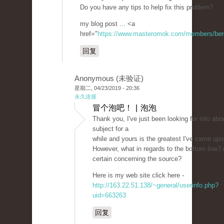
Do you have any tips to help fix this problem?
my blog post ... <a
href="
https://www.masteromok.com/members/beret
回复
Anonymous (未验证)
星期二, 04/23/2019 - 20:36
永久连接
冒个泡吧！ | 泡泡
Thank you, I've just been looking for info abou
subject for a
while and yours is the greatest I've came upo
However, what in regards to the bottom line?
certain concerning the source?
Here is my web site click here -
http://163.22.51.138/~general/userinfo.php?
uid=663263
回复