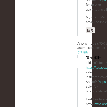
for sale</a>
quick acting sil
My site ... <a 
amoxil online 
回复
Anonymous (未验
星期二, 06/04/2019 - 20:
永久连接
冒个泡吧！ 
sildenafil from
https://tadapox
sale
insurance cover
<a href="
https
sale</a>
buying sildenafi
Feel free to su
href="
https://