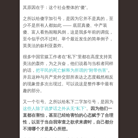
其原因在于：这个社会整体的“傻”。
之所以给傻字加引号，是因为它并不是真的，至
少不是所有人都如此 —— 底层真傻、中产装
傻、富人看热闹顺风倒，这是我多年前的调侃，
至今似乎仍不过时。举个最近发生的简单例子，
英美法的叙利亚轰炸。
很多中国官媒工作者在“私下”里都在高度支持英
美法的轰炸，为之兴奋，他们说着与当权者同样
的话，
把平民的死亡解释为所谓的“附带伤害”
。
并且这种与共产党外交部所表达之态度截然相反
的现象曾多次出现过。可以说这是整件事中最有
趣的部分。
又一个引号。之所以给私下二字加引号，是因为
这些人除了说梦话之外从无“私下”
。
因为他们一
直都在害怕，甚至已经给害怕的心态赋予了合理
性，以至于当自我审查之欲求来袭时，自己都分
不清哪个才是真心所想。