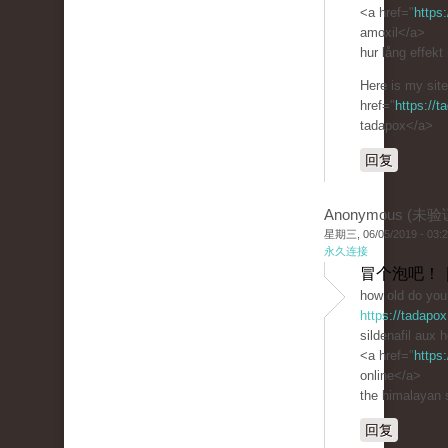
<a href="
https
amoxil</a>
hur lång effekt 
Here is my site
href="
https://
tadapox</a>
回复
Anonymous (未验
星期三, 06/05/2019 - 03:
永久连接
冒个泡吧！ 
how old do you 
https://tadapox
sildenafil aux 
<a href="
https
online</a>
the himalayan s
回复