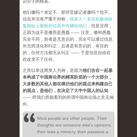
识分子的根基。
他们傻吗？肯定不。那些官媒记者傻吗？也不。
信息并没有严重不对称，
很多人一直在积极地收
集国际上最新的信息并传播给他们
，但是没用，
正因为这不是傻而是愚蠢 —— 注意，傻和愚蠢
完全不同，前者是无意识的，完全可以通过信息
补充而淡化和纠正，后者是有意识的，有目的
的，任何方法都无从纠正 —— 于是信息自由在
此改变不了任何。
之所以举这两类人为例，是因为
他们合在一起基
本构成了中国舆论界的精英阶层的一个大部分，
大多数的其他人都在模仿他们的观点来构建自己
的观点，是他们，在决定了大半中国人的认知
—— 即我们所能看到的所谓中国舆论场之意见倾
向。
Most people are other people. Their
thoughts are someone else's opinions,
their lives a mimicry, their passions a