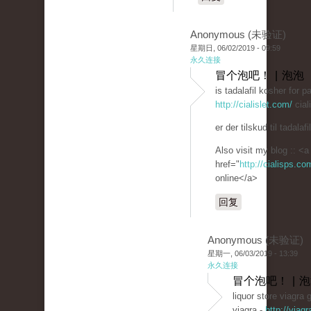
Anonymous (未验证)
星期日, 06/02/2019 - 09:59
永久连接
冒个泡吧！ | 泡泡
is tadalafil kosher for 
http://cialislet.com/
cial
er der tilskud til tadalafil
Also visit my blog :: <a
href="
http://cialisps.c
online</a>
回复
Anonymous (未验证)
星期一, 06/03/2019 - 13:39
永久连接
冒个泡吧！ | 
liquor store viagra 
viagra -
http://viag