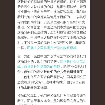
这是他们长期所处的环境所造成的。他们不知道
身边哪个人是领导的心腹、意识形态探子、还有
打小报告上瘾的自干五，换句话说就是，我们能
看到的他们的全部表达都是有目的的——以其领
导的意图为宗旨，以其单位颁布的“口径暗示”为
基准。简而言之：中国当局的本意很可能是支持
这场对叙利亚轰炸的，至少那些官媒的领导在如
此揣测。中国当局之所以在外交态度上表现为反
对，不过是一贯的民族主义“反美”立场，和普京
一样，
民族主义同样是共产党的政权根基。
另一方面，某些中国异议学者之本心同样是反对
这场战争的，因为他们了解：
这不是什么正义之
战，而是各种利益牵涉的杀戮
，肮脏的代理人战
争，但他们的表达
被他们的公共角色所绑架了
——他们似乎在要求自己履行与中国当局的公开
态度相反的“义务”，这样才能维护他们自己在舆
论场上的身份之稳固。
换句话说就是，他们已经无法让自己就事实来判
断了。而忠于事实本身，是知识分子之所以为知