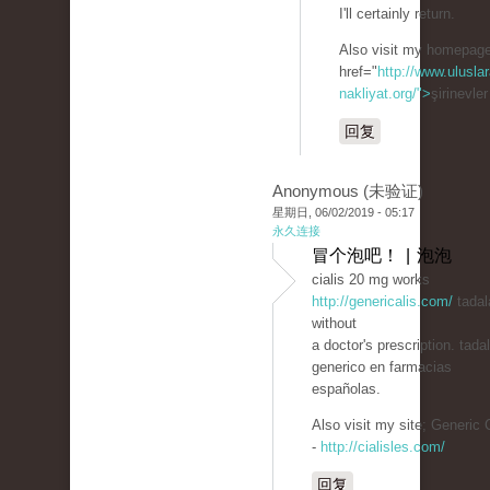
I'll certainly return.
Also visit my homepage
href="
http://www.uluslar
nakliyat.org/">
şirinevle
回复
Anonymous (未验证)
星期日, 06/02/2019 - 05:17
永久连接
冒个泡吧！ | 泡泡
cialis 20 mg works
http://genericalis.com/
tadala
without
a doctor's prescription. tadal
generico en farmacias
españolas.
Also visit my site; Generic C
-
http://cialisles.com/
回复