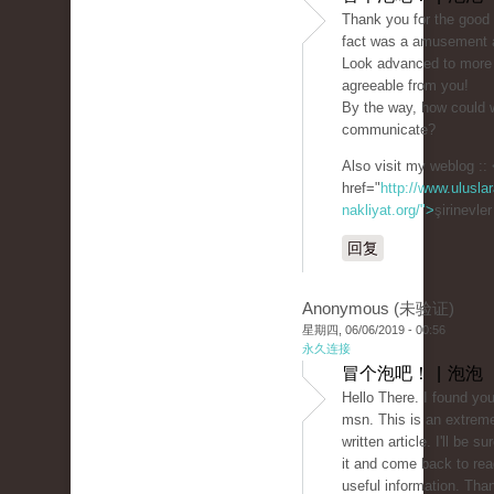
Thank you for the good w
fact was a amusement a
Look advanced to more
agreeable from you!
By the way, how could 
communicate?
Also visit my weblog ::
href="
http://www.uluslar
nakliyat.org/">
şirinevle
回复
Anonymous (未验证)
星期四, 06/06/2019 - 00:56
永久连接
冒个泡吧！ | 泡泡
Hello There. I found you
msn. This is an extreme
written article. I'll be 
it and come back to rea
useful information. Than