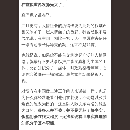
在虚拟世界发扬光大了。
真理呢？谁在乎。
并且更有，人情社会的所谓传统为此处的权威声
誉又添加了一层人情面子的色彩。我曾经很不客
气地说，在中国，相比事实，人们更愿意去信任
一条看起来长得漂亮的狗。这可不是戏言。
也就是说，如果你不能首先构建起广泛的人情网
络，就最好不要从事以推广事实真相为主体的工
作，比如知识分子、媒体、时政观察者等等，否
则你会被踩得一塌糊涂。最善意的结果是被无
视。
对所有在中国做上述工作的人来说都一样，也是
为什么你经常能看到他们在装傻，不论是以公共
角色的维系为目的，还是以人际关系网络的稳固
为目的。
很多人并不傻，并不是无从了解事实，
但他们会在很大程度上无法实现捍卫事实真理的
知识分子基本职能。