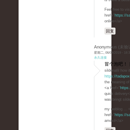
Feel free to vi
href="
https://
online</a>
回复
Anonymous (未验
星期二, 06/04/2019 - 18:
永久连接
冒个泡吧！ 
sildenafil how 
https://tadapo
the meaning of 
<a href="
https
quick delivery
was bringt silde
my weblog ... 
href="
https://
amoxil</a>