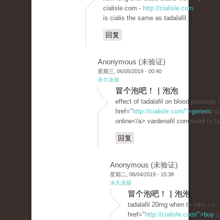
cialisle.com -
http://cialisle.com
is cialis the same as tadalafil.
回复
Anonymous (未验证)
星期三, 06/05/2019 - 00:40
永久连接
冒个泡吧！ | 泡泡
effect of tadalafil on blood pressure 
href="
http://cialisle.com/">generic
ci
online</a> vardenafil compared to tad
回复
Anonymous (未验证)
星期二, 06/04/2019 - 15:38
永久连接
冒个泡吧！ | 泡泡
tadalafil 20mg when to take <a
href="
http://cialisle.com/">buy
g