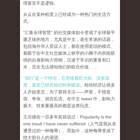
理甚至不是逻辑。
从众在某种程度上已经成为一种热门的生活方
式。
“汇集全球智慧“ 的社交媒体如今变成了全球最平
庸乏味的地方，尤其是中文，老生常谈的话题，
包括海外华人异议人士，都在使用老旧的模式、
着眼于在中文社交媒体上狭窄的小圈子内所能获
得的自身影响力营销，沉迷于常识的重复和口
水，完全无法感知他们的联合价值……
“流行”是一个悖论，它意味着烂大街、没有深
度，甚至已经开始过时和错误
。粉丝经济让很多
人开始变态，为了获得关注——声誉，不惜造
假、夸张、胡言乱语。在中文 tweet 中，影响力
最大、转发量最高的都是这类玩意。
王尔德在一百多年前就说过：Popularity is the
one insult I have never suffered（人气是我从未
遭受过的一种侮辱）。而如今，这种侮辱变成了
绝大部分人的渴望。