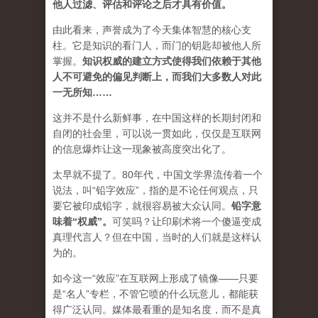
他人过滤、评估和评论之后才具有价值。
由此看来，声誉成为了今天集体智慧的核心支
柱。它是知识的看门人，而门的钥匙却被他人所
掌握。
知识权威的建立方式使得我们依赖于其他
人不可避免的偏见判断上，而我们大多数人对此
一无所知……
这并不是什么新鲜事，在中国这样的长期封闭和
自闭的社会里，可以说一贯如此，仅仅是互联网
的信息爆炸让这一现象被高度突出化了。
太早就不提了。80年代，中国文学界流传着一个
说法，叫“铅字效应”，指的是不论任何观点，只
要它被印成铅字，就很容易被大众认同。
铅字意
味着“权威”
。
可笑吗？让印刷术将一个傻逼变成
真理代言人？但在中国，当时的人们就是这样认
为的。
如今这一“效应”在互联网上形成了镜像——只要
是“名人”专栏，不管它喷的什么玩意儿，都能获
得广泛认同。媒体最看重的是知名度，而不是真