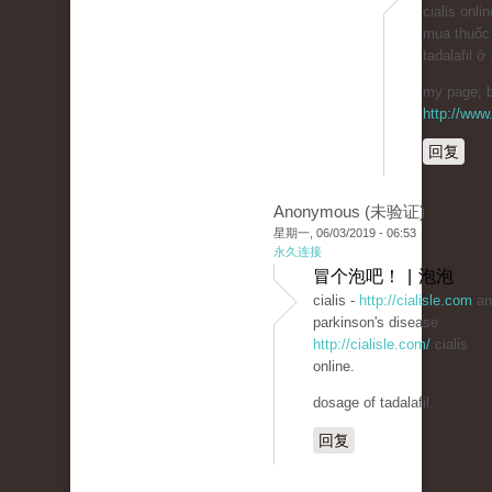
cialis onli
mua thuốc
tadalafil ở
my page; b
http://www.
回复
Anonymous (未验证)
星期一, 06/03/2019 - 06:53
永久连接
冒个泡吧！ | 泡泡
cialis -
http://cialisle.com
an
parkinson's disease
http://cialisle.com/
cialis
online.
dosage of tadalafil.
回复