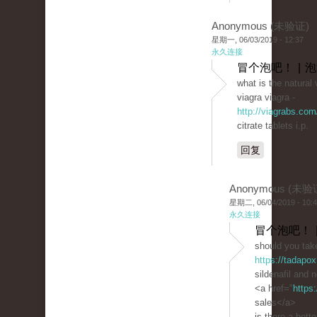
Anonymous (未验证)
星期一, 06/03/2019 - 12:37
永久连接
冒个泡吧！ | 
what is the natural 
viagra viagra -
http://viagrabs.com
citrate tablets i.p.
回复
Anonymous (未验
星期二, 06/04/2019 - 10:
永久连接
冒个泡吧！ 
should you take
https://tadapox
sildenafil and 
<a href="
https
sales</a>
is there a bette