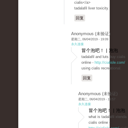
cialis</a>
tadalafil liver toxicity.
回复
Anonymous (未验证)
星期二, 06/04/2019 - 19:09
永久连接
冒个泡吧！ | 泡泡
tadalafil and luts buy cialis
online -
http://cialisle.com/
using cialis recreational.
回复
Anonymous (未验证)
星期二, 06/04/2019 - 19:57
永久连接
冒个泡吧！ | 泡泡
what is tadalafil xtenda
cialis online -