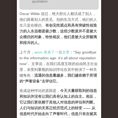
quotation
Oscar Wilde 说过，绝大部分人都活成了别人，
他们跟着别人的意见、别的生活方式，他们的人
生只是在模仿。
有创见性观点和具有突破性创造
力的人永远都是极少数，这些少数派并不是被大
众模仿的对象，恰恰相反，他们是被大众所鄙夷
和排斥的人
。
上个月，
aeon 发表了一篇文章
：“Say goodbye
to the information age: it’s all about reputation
now”。文章说，在我们高度互联的自由民主社会
里，未受到重视的知识悖论在其中扮演了一种关
键角色：
流通的信息量越多，我们越依赖于所谓
的“声誉设备”去评估它
。
造成这种悖论的原因是，
今天大量获取到的信息
和知识并没有让我们具有认知上的自主。相反，
它让我们更依赖于其他人对信息的评估和判断。
人们与知识的关系正经历范式上的转变 ——
从
信息时代开始走向了声誉时代，信息只有在被其