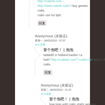
http://cialisle.com
-
http://www.cialisle.com/
/ buy generic
cialis.
cialis use for bph.
回复
Anonymous (未验证)
星期一, 06/03/2019 - 07:07
永久连接
冒个泡吧！ | 泡泡
tadalafil in holland kaufen <a
href="
http://cialisle.com/">cialis</a>
photo of
cialis.
回复
Anonymous (未验证)
星期二, 06/04/2019 - 21:23
永久连接
冒个泡吧！ | 泡泡
how long until cialis starts working