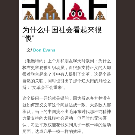
为什么中国社会看起来很
“傻”
文/
Don Evans
（泡泡特约）
上个月和朋友聊天时谈到：为什么
极右更容易被组织动员，而很多支持正义的人却
很难联合起来？其中有人提到了文革，这是个很
自然的关联，同时也引出了那个烂大街的月经之
辩：“文革会不会重来”。
这个提问一开始就是错的，因为辩论各方并没有
就如何定义文革这个问题达成一致。大多数人都
承认，当下的中国搞不出毛泽东时代那种纯精神
力量支持的大规模社会运动，但同时也无法否
认，习近平政权能花钱买到几乎一模一样的运动
局面，达成几乎一模一样的效应。