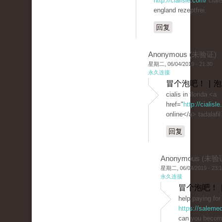
http://cialisle.com/
ciali
england rezeptfrei.
回复
Anonymous (未验证)
星期二, 06/04/2019 - 21:30
永久连接
冒个泡吧！ | 
cialis in florida <a
href="
http://cialis
online</a> tadalafil
回复
Anonymous (未验
星期二, 06/04/2019 - 23:
永久连接
冒个泡吧！ 
help paying for 
https://saleme
can you become 