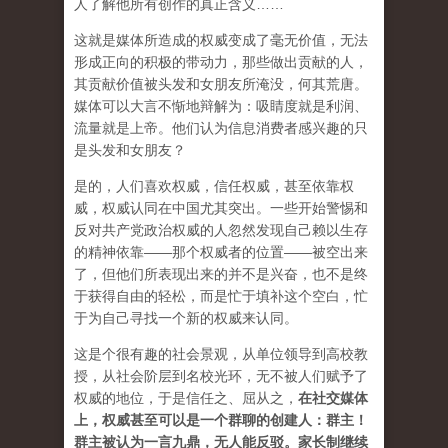
人了解他所有创作的真正含义……
这就是媒体所造成的权威变成了毫无价值，无法
形成正向的积极的带动力，那些做出贡献的人，
其贡献价值被头发和女朋友所淹没，何其荒唐。
媒体可以大言不惭地辩解为：吸睛度就是利润、
流量就是上帝。他们认为信息消费者感兴趣的只
是头发和女朋友？
是的，人们喜欢权威，信任权威，甚至依靠权
威，权威认同在中国尤其突出。一些开始警惕和
反对共产党政治权威的人忽然发现自己赖以生存
的精神依靠——那个权威者的位置——被空出来
了，但他们所表现出来的并不是兴奋，也不是终
于获得自由的轻松，而是忙于填补这个空白，忙
于为自己寻找一个新的权威来认同。
这是个很有趣的社会景观，从单位领导到高校教
授，从社会阶层到名校光环，无不被人们赋予了
权威的地位，于是信任之、屈从之，
在社交媒体
上，权威甚至可以是一个群聊的创建人：群主！
群主被认为一言九鼎，无人能反驳。家长制继续