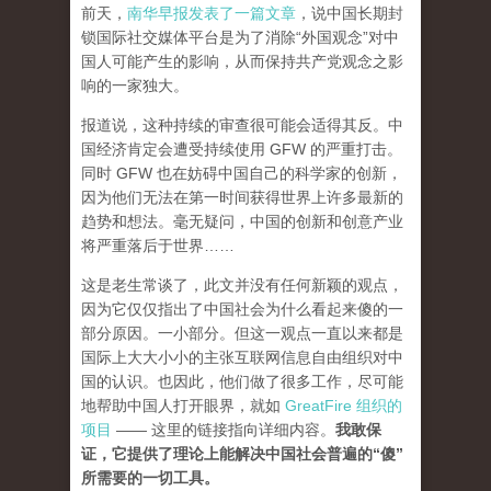
前天，
南华早报发表了一篇文章
，说中国长期封
锁国际社交媒体平台是为了消除“外国观念”对中
国人可能产生的影响，从而保持共产党观念之影
响的一家独大。
报道说，这种持续的审查很可能会适得其反。中
国经济肯定会遭受持续使用 GFW 的严重打击。
同时 GFW 也在妨碍中国自己的科学家的创新，
因为他们无法在第一时间获得世界上许多最新的
趋势和想法。毫无疑问，中国的创新和创意产业
将严重落后于世界……
这是老生常谈了，此文并没有任何新颖的观点，
因为它仅仅指出了中国社会为什么看起来傻的一
部分原因。一小部分。但这一观点一直以来都是
国际上大大小小的主张互联网信息自由组织对中
国的认识。也因此，他们做了很多工作，尽可能
地帮助中国人打开眼界，就如
GreatFire 组织的
项目
—— 这里的链接指向详细内容。
我敢保
证，它提供了理论上能解决中国社会普遍的“傻”
所需要的一切工具。