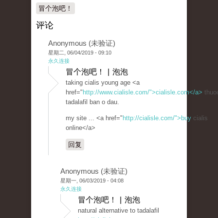
冒个泡吧！
评论
Anonymous (未验证)
星期二, 06/04/2019 - 09:10
永久连接
冒个泡吧！ | 泡泡
taking cialis young age <a
href="
http://www.cialisle.com/">cialisle.com</a>
thuo
tadalafil ban o dau.
my site ... <a href="
http://cialisle.com/">buy
cialis
online</a>
回复
Anonymous (未验证)
星期一, 06/03/2019 - 04:08
永久连接
冒个泡吧！ | 泡泡
natural alternative to tadalafil