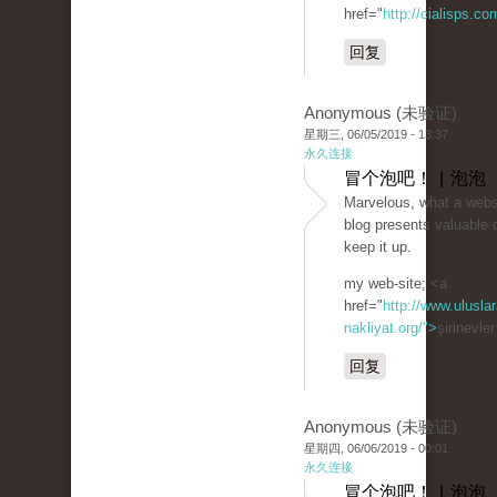
href="
http://cialisps.co
回复
Anonymous (未验证)
星期三, 06/05/2019 - 13:37
永久连接
冒个泡吧！ | 泡泡
Marvelous, what a websit
blog presents valuable 
keep it up.
my web-site; <a
href="
http://www.uluslar
nakliyat.org/">
şirinevle
回复
Anonymous (未验证)
星期四, 06/06/2019 - 00:01
永久连接
冒个泡吧！ | 泡泡