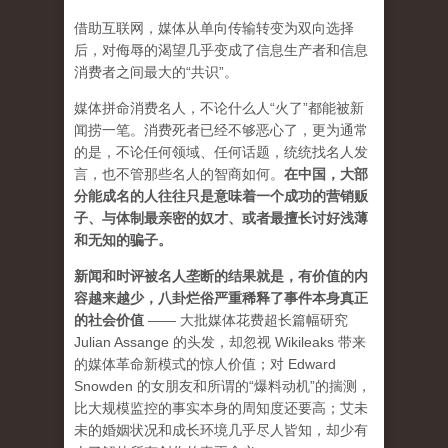
借助互联网，媒体从单向传输转变为双向选择
后，对侮辱的渴望几乎变成了信息生产者和信息
消费者之间最大的“共识”。
媒体拼命消费名人，不论什么人“火了”都能被新
闻捞一笔。消费死者已经不够恶心了，更为通常
的是，不论任何领域、任何话题，统统找名人发
言，也不管那些名人的智商如何。
在中国，大部
分能成名的人往往只是意味着一个成功的营销贩
子、与体制最亲密的奴才、或者最擅长讨好浅薄
和无知的骗子。
新闻和时评被名人垄断的结果就是，有价值的内
容越来越少，八卦烂俗严重稀释了事件本身真正
的社会价值
—— 大批媒体花费超长篇幅研究
Julian Assange 的头发，却忽视 Wikileaks 带来
的媒体革命新模式的惊人价值；对 Edward
Snowden 的女朋友和所谓的“爆料动机”的揣测，
比大规模监控的事实本身的周知度还要高；艾未
未的婚姻状况和成长环境几乎尽人皆知，却少有