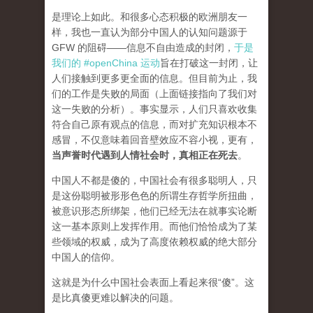
是理论上如此。和很多心态积极的欧洲朋友一
样，我也一直认为部分中国人的认知问题源于
GFW 的阻碍——信息不自由造成的封闭，
于是
我们的 #openChina 运动
旨在打破这一封闭，让
人们接触到更多更全面的信息。但目前为止，我
们的工作是失败的局面（
上面链接指向了我们对
这一失败的分析
）。事实显示，人们只喜欢收集
符合自己原有观点的信息，而对扩充知识根本不
感冒，不仅意味着回音壁效应不容小视，更有，
当声誉时代遇到人情社会时，真相正在死去
。
中国人不都是傻的，中国社会有很多聪明人，只
是这份聪明被形形色色的所谓生存哲学所扭曲，
被意识形态所绑架，他们已经无法在就事实论断
这一基本原则上发挥作用。而他们恰恰成为了某
些领域的权威，成为了高度依赖权威的绝大部分
中国人的信仰。
这就是为什么中国社会表面上看起来很“傻”。这
是比真傻更难以解决的问题。