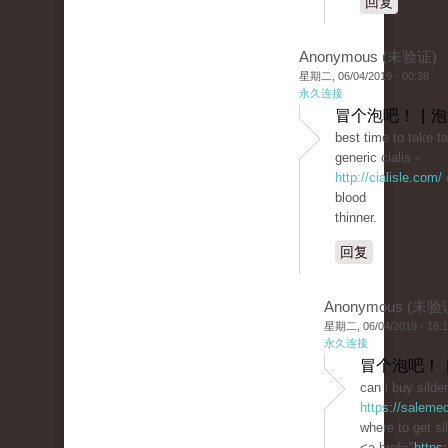
回复
Anonymous (未验证)
星期二, 06/04/2019 - 00:38
永久连接
冒个泡吧！ | 
best time to take ta
generic cialis -
http://cialisle.com/
c
blood
thinner.
回复
Anonymous (未验
星期二, 06/04/2019 - 16:
永久连接
冒个泡吧！ 
can i buy silde
https://saleme
where to get si
<a href="
https