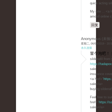
quick acting sil
My site ... <a 
amoxil online 
回复
Anonymous (未验
星期二, 06/04/2019 - 20:
永久连接
冒个泡吧！ 
sildenafil from
https://tadapox
sale
insurance cover
<a href="
https
sale</a>
buying sildenafi
Feel free to su
href="
https://
sales</a>