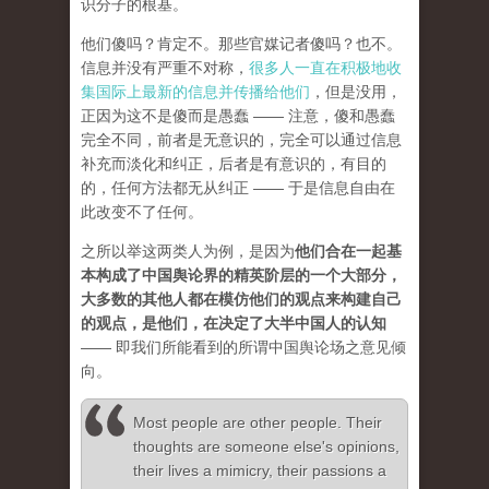
识分子的根基。
他们傻吗？肯定不。那些官媒记者傻吗？也不。
信息并没有严重不对称，
很多人一直在积极地收
集国际上最新的信息并传播给他们
，但是没用，
正因为这不是傻而是愚蠢 —— 注意，傻和愚蠢
完全不同，前者是无意识的，完全可以通过信息
补充而淡化和纠正，后者是有意识的，有目的
的，任何方法都无从纠正 —— 于是信息自由在
此改变不了任何。
之所以举这两类人为例，是因为
他们合在一起基
本构成了中国舆论界的精英阶层的一个大部分，
大多数的其他人都在模仿他们的观点来构建自己
的观点，是他们，在决定了大半中国人的认知
—— 即我们所能看到的所谓中国舆论场之意见倾
向。
Most people are other people. Their
thoughts are someone else's opinions,
their lives a mimicry, their passions a