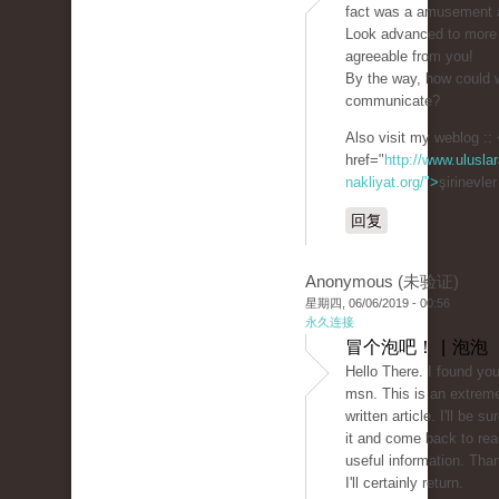
fact was a amusement a
Look advanced to more
agreeable from you!
By the way, how could 
communicate?
Also visit my weblog ::
href="
http://www.uluslar
nakliyat.org/">
şirinevle
回复
Anonymous (未验证)
星期四, 06/06/2019 - 00:56
永久连接
冒个泡吧！ | 泡泡
Hello There. I found you
msn. This is an extreme
written article. I'll be 
it and come back to rea
useful information. Than
I'll certainly return.