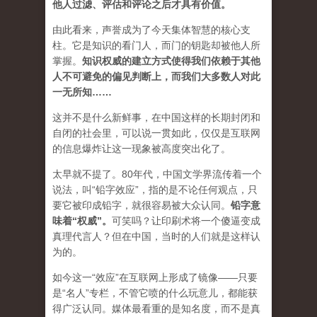
他人过滤、评估和评论之后才具有价值。
由此看来，声誉成为了今天集体智慧的核心支
柱。它是知识的看门人，而门的钥匙却被他人所
掌握。
知识权威的建立方式使得我们依赖于其他
人不可避免的偏见判断上，而我们大多数人对此
一无所知……
这并不是什么新鲜事，在中国这样的长期封闭和
自闭的社会里，可以说一贯如此，仅仅是互联网
的信息爆炸让这一现象被高度突出化了。
太早就不提了。80年代，中国文学界流传着一个
说法，叫“铅字效应”，指的是不论任何观点，只
要它被印成铅字，就很容易被大众认同。
铅字意
味着“权威”
。
可笑吗？让印刷术将一个傻逼变成
真理代言人？但在中国，当时的人们就是这样认
为的。
如今这一“效应”在互联网上形成了镜像——只要
是“名人”专栏，不管它喷的什么玩意儿，都能获
得广泛认同。媒体最看重的是知名度，而不是真