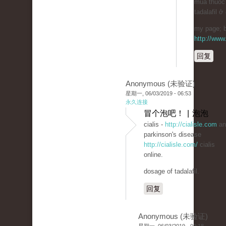
mua thuốc
tadalafil ở
my page; b
http://www.
回复
Anonymous (未验证)
星期一, 06/03/2019 - 06:53
永久连接
冒个泡吧！ | 泡泡
cialis -
http://cialisle.com
an
parkinson's disease
http://cialisle.com/
cialis
online.
dosage of tadalafil.
回复
Anonymous (未验证)