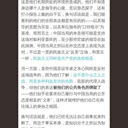
这是他们长期所处的环境所造成的。他们不知道
身边哪个人是领导的心腹、意识形态探子、还有
打小报告上瘾的自干五，换句话说就是，我们能
看到的他们的全部表达都是有目的的——以其领
导的意图为宗旨，以其单位颁布的“口径暗示”为
基准。简而言之：中国当局的本意很可能是支持
这场对叙利亚轰炸的，至少那些官媒的领导在如
此揣测。中国当局之所以在外交态度上表现为反
对，不过是一贯的民族主义“反美”立场，和普京
一样，
民族主义同样是共产党的政权根基。
另一方面，某些中国异议学者之本心同样是反对
这场战争的，因为他们了解：
这不是什么正义之
战，而是各种利益牵涉的杀戮
，肮脏的代理人战
争，但他们的表达
被他们的公共角色所绑架了
——他们似乎在要求自己履行与中国当局的公开
态度相反的“义务”，这样才能维护他们自己在舆
论场上的身份之稳固。
换句话说就是，他们已经无法让自己就事实来判
断了。而忠于事实本身，是知识分子之所以为知