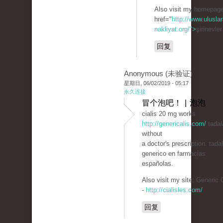
Also visit my homepage
href="
http://www.uluslar
nakliyat.org/">
şirinevle
回复
Anonymous (未验证)
星期日, 06/02/2019 - 05:17
永久连接
冒个泡吧！ | 泡泡
cialis 20 mg works
http://genericalis.com/
tadala
without
a doctor's prescription. tadal
generico en farmacias
españolas.
Also visit my site; Generic C
-
http://cialisles.com/
回复