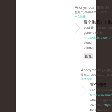
Anonymous (未验证)
星期二, 06/04/2019 - 00:38
永久连接
冒个泡吧！ | 
best time to take ta
generic cialis -
http://cialisle.com/
c
blood
thinner.
回复
Anonymous (未验
星期二, 06/04/2019 - 16:
永久连接
冒个泡吧！ 
can i buy silde
https://saleme
where to get si
<a href="
https
for sale</a>