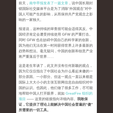
前天，
南华早报发表了一篇文章
，说中国长期封
锁国际社交媒体平台是为了消除“外国观念”对中
国人可能产生的影响，从而保持共产党观念之影
响的一家独大。
报道说，这种持续的审查很可能会适得其反。中
国经济肯定会遭受持续使用 GFW 的严重打击。
同时 GFW 也在妨碍中国自己的科学家的创新，
因为他们无法在第一时间获得世界上许多最新的
趋势和想法。毫无疑问，中国的创新和创意产业
将严重落后于世界……
这是老生常谈了，此文并没有任何新颖的观点，
因为它仅仅指出了中国社会为什么看起来傻的一
部分原因。一小部分。但这一观点一直以来都是
国际上大大小小的主张互联网信息自由组织对中
国的认识。也因此，他们做了很多工作，尽可能
地帮助中国人打开眼界，就如
GreatFire 组织的
项目
—— 这里的链接指向详细内容。
我敢保
证，它提供了理论上能解决中国社会普遍的“傻”
所需要的一切工具。