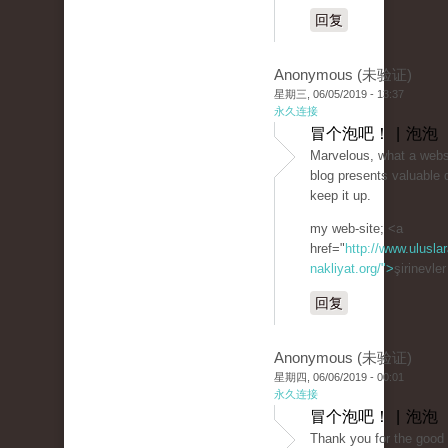
回复
Anonymous (未验证)
星期三, 06/05/2019 - 13:37
永久连接
冒个泡吧！ | 泡泡
Marvelous, what a websit
blog presents valuable 
keep it up.
my web-site; <a
href="
http://www.uluslar
nakliyat.org/">
şirinevle
回复
Anonymous (未验证)
星期四, 06/06/2019 - 00:01
永久连接
冒个泡吧！ | 泡泡
Thank you for the good w