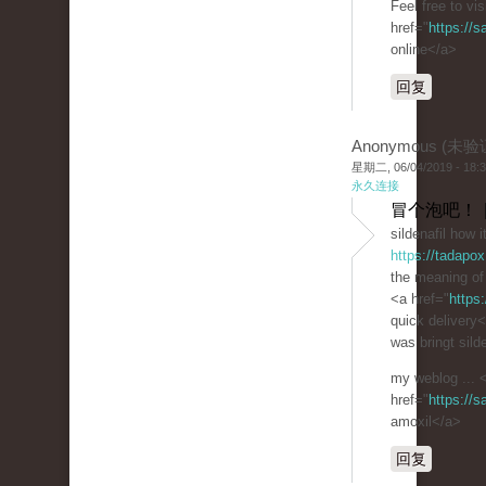
Feel free to vi
href="
https://
online</a>
回复
Anonymous (未验
星期二, 06/04/2019 - 18:
永久连接
冒个泡吧！ 
sildenafil how 
https://tadapo
the meaning of 
<a href="
https
quick delivery
was bringt silde
my weblog ... 
href="
https://
amoxil</a>
回复