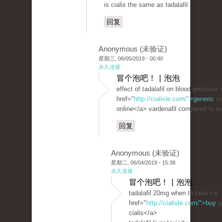
is cialis the same as tadalafil.
回复
Anonymous (未验证)
星期三, 06/05/2019 - 00:40
永久连接
冒个泡吧！ | 泡泡
effect of tadalafil on blood pressure 
href="
http://cialisle.com/">generic
ci
online</a> vardenafil compared to tad
回复
Anonymous (未验证)
星期二, 06/04/2019 - 15:38
永久连接
冒个泡吧！ | 泡泡
tadalafil 20mg when to take <a
href="
http://cialisle.com/">buy
g
cialis</a>