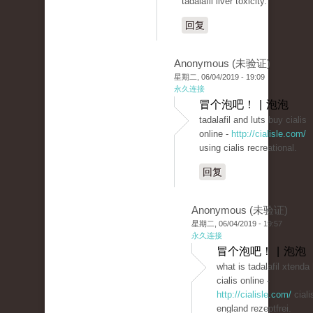
tadalafil liver toxicity.
回复
Anonymous (未验证)
星期二, 06/04/2019 - 19:09
永久连接
冒个泡吧！ | 泡泡
tadalafil and luts buy cialis
online -
http://cialisle.com/
using cialis recreational.
回复
Anonymous (未验证)
星期二, 06/04/2019 - 19:57
永久连接
冒个泡吧！ | 泡泡
what is tadalafil xtenda
cialis online -
http://cialisle.com/
ciali
england rezeptfrei.