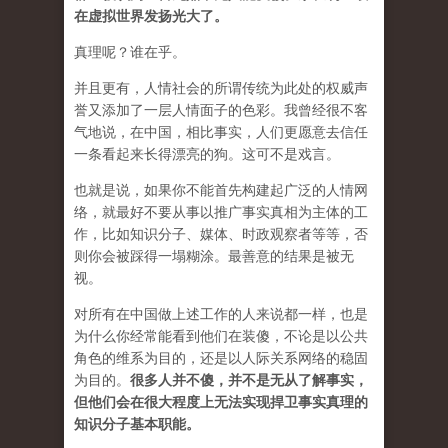
在虚拟世界发扬光大了。
真理呢？谁在乎。
并且更有，人情社会的所谓传统为此处的权威声
誉又添加了一层人情面子的色彩。我曾经很不客
气地说，在中国，相比事实，人们更愿意去信任
一条看起来长得漂亮的狗。这可不是戏言。
也就是说，如果你不能首先构建起广泛的人情网
络，就最好不要从事以推广事实真相为主体的工
作，比如知识分子、媒体、时政观察者等等，否
则你会被踩得一塌糊涂。最善意的结果是被无
视。
对所有在中国做上述工作的人来说都一样，也是
为什么你经常能看到他们在装傻，不论是以公共
角色的维系为目的，还是以人际关系网络的稳固
为目的。
很多人并不傻，并不是无从了解事实，
但他们会在很大程度上无法实现捍卫事实真理的
知识分子基本职能。