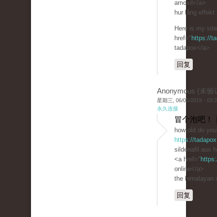
amoxil</a>
hur lång effekt 
Here is my site
href="
https://
tadapox</a>
回复
Anonymous (未验
星期三, 06/05/2019 - 03:
永久连接
冒个泡吧！ 
how old do you 
https://tadapox
sildenafil aux 
<a href="
https
online</a>
the himalayan s
回复