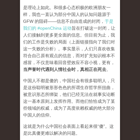
是理论上如此。和很多心态积极的欧洲朋友一
样，我也一直认为部分中国人的认知问题源于
GFW 的阻碍——信息不自由造成的封闭，
于是
我们的 #openChina 运动
旨在打破这一封闭，让
人们接触到更多更全面的信息。但目前为止，我
们的工作是失败的局面（
上面链接指向了我们对
这一失败的分析
）。事实显示，人们只喜欢收集
符合自己原有观点的信息，而对扩充知识根本不
感冒，不仅意味着回音壁效应不容小视，更有，
当声誉时代遇到人情社会时，真相正在死去
。
中国人不都是傻的，中国社会有很多聪明人，只
是这份聪明被形形色色的所谓生存哲学所扭曲，
被意识形态所绑架，他们已经无法在就事实论断
这一基本原则上发挥作用。而他们恰恰成为了某
些领域的权威，成为了高度依赖权威的绝大部分
中国人的信仰。
这就是为什么中国社会表面上看起来很“傻”。这
是比真傻更难以解决的问题。