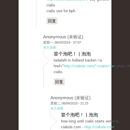
cialis.
cialis use for bph.
回复
Anonymous (未验证)
星期一, 06/03/2019 - 07:07
永久连接
冒个泡吧！ | 泡泡
tadalafil in holland kaufen <a
href="
http://cialisle.com/">cialis</a>
photo of
cialis.
回复
Anonymous (未验证)
星期二, 06/04/2019 - 21:23
永久连接
冒个泡吧！ | 泡泡
how long until cialis starts working
cialisle.com -
http://cialisle.com