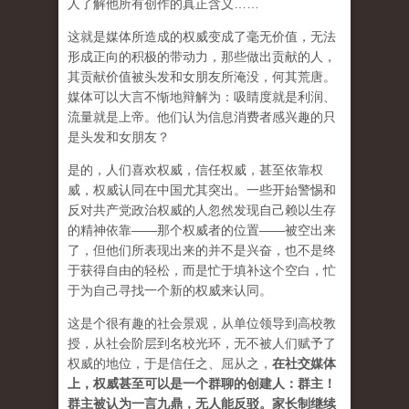
人了解他所有创作的真正含义……
这就是媒体所造成的权威变成了毫无价值，无法
形成正向的积极的带动力，那些做出贡献的人，
其贡献价值被头发和女朋友所淹没，何其荒唐。
媒体可以大言不惭地辩解为：吸睛度就是利润、
流量就是上帝。他们认为信息消费者感兴趣的只
是头发和女朋友？
是的，人们喜欢权威，信任权威，甚至依靠权
威，权威认同在中国尤其突出。一些开始警惕和
反对共产党政治权威的人忽然发现自己赖以生存
的精神依靠——那个权威者的位置——被空出来
了，但他们所表现出来的并不是兴奋，也不是终
于获得自由的轻松，而是忙于填补这个空白，忙
于为自己寻找一个新的权威来认同。
这是个很有趣的社会景观，从单位领导到高校教
授，从社会阶层到名校光环，无不被人们赋予了
权威的地位，于是信任之、屈从之，
在社交媒体
上，权威甚至可以是一个群聊的创建人：群主！
群主被认为一言九鼎，无人能反驳。家长制继续