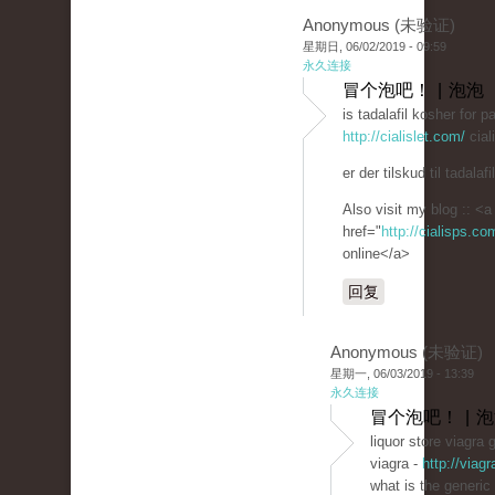
Anonymous (未验证)
星期日, 06/02/2019 - 09:59
永久连接
冒个泡吧！ | 泡泡
is tadalafil kosher for 
http://cialislet.com/
cial
er der tilskud til tadalafil
Also visit my blog :: <a
href="
http://cialisps.c
online</a>
回复
Anonymous (未验证)
星期一, 06/03/2019 - 13:39
永久连接
冒个泡吧！ | 
liquor store viagra 
viagra -
http://viag
what is the generic