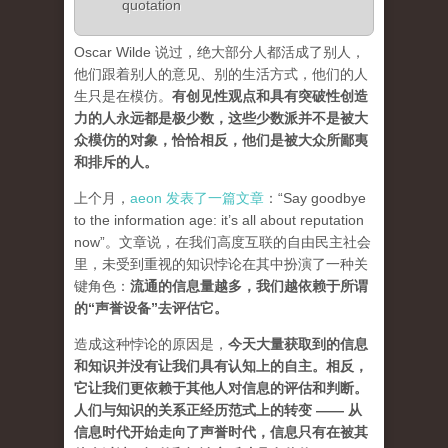
quotation
Oscar Wilde 说过，绝大部分人都活成了别人，
他们跟着别人的意见、别的生活方式，他们的人
生只是在模仿。
有创见性观点和具有突破性创造
力的人永远都是极少数，这些少数派并不是被大
众模仿的对象，恰恰相反，他们是被大众所鄙夷
和排斥的人
。
上个月，
aeon 发表了一篇文章
：“Say goodbye
to the information age: it’s all about reputation
now”。文章说，在我们高度互联的自由民主社会
里，未受到重视的知识悖论在其中扮演了一种关
键角色：
流通的信息量越多，我们越依赖于所谓
的“声誉设备”去评估它
。
造成这种悖论的原因是，
今天大量获取到的信息
和知识并没有让我们具有认知上的自主。相反，
它让我们更依赖于其他人对信息的评估和判断。
人们与知识的关系正经历范式上的转变 ——
从
信息时代开始走向了声誉时代，信息只有在被其