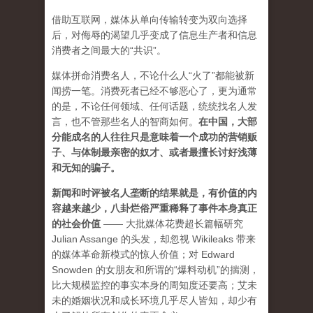
借助互联网，媒体从单向传输转变为双向选择
后，对侮辱的渴望几乎变成了信息生产者和信息
消费者之间最大的“共识”。
媒体拼命消费名人，不论什么人“火了”都能被新
闻捞一笔。消费死者已经不够恶心了，更为通常
的是，不论任何领域、任何话题，统统找名人发
言，也不管那些名人的智商如何。
在中国，大部
分能成名的人往往只是意味着一个成功的营销贩
子、与体制最亲密的奴才、或者最擅长讨好浅薄
和无知的骗子。
新闻和时评被名人垄断的结果就是，有价值的内
容越来越少，八卦烂俗严重稀释了事件本身真正
的社会价值
—— 大批媒体花费超长篇幅研究
Julian Assange 的头发，却忽视 Wikileaks 带来
的媒体革命新模式的惊人价值；对 Edward
Snowden 的女朋友和所谓的“爆料动机”的揣测，
比大规模监控的事实本身的周知度还要高；艾未
未的婚姻状况和成长环境几乎尽人皆知，却少有