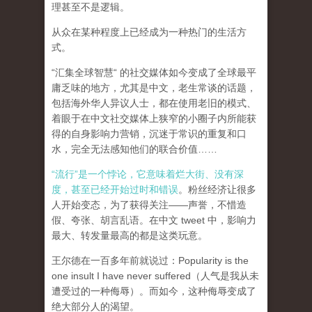
理甚至不是逻辑。
从众在某种程度上已经成为一种热门的生活方
式。
“汇集全球智慧“ 的社交媒体如今变成了全球最平
庸乏味的地方，尤其是中文，老生常谈的话题，
包括海外华人异议人士，都在使用老旧的模式、
着眼于在中文社交媒体上狭窄的小圈子内所能获
得的自身影响力营销，沉迷于常识的重复和口
水，完全无法感知他们的联合价值……
“流行”是一个悖论，它意味着烂大街、没有深
度，甚至已经开始过时和错误
。粉丝经济让很多
人开始变态，为了获得关注——声誉，不惜造
假、夸张、胡言乱语。在中文 tweet 中，影响力
最大、转发量最高的都是这类玩意。
王尔德在一百多年前就说过：Popularity is the
one insult I have never suffered（人气是我从未
遭受过的一种侮辱）。而如今，这种侮辱变成了
绝大部分人的渴望。