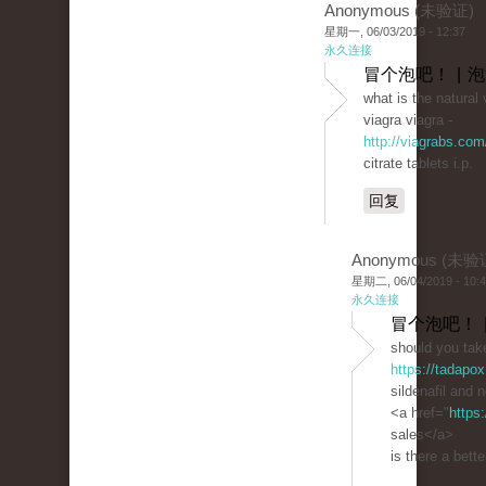
Anonymous (未验证)
星期一, 06/03/2019 - 12:37
永久连接
冒个泡吧！ | 
what is the natural 
viagra viagra -
http://viagrabs.com
citrate tablets i.p.
回复
Anonymous (未验
星期二, 06/04/2019 - 10:
永久连接
冒个泡吧！ 
should you take
https://tadapox
sildenafil and 
<a href="
https
sales</a>
is there a bette