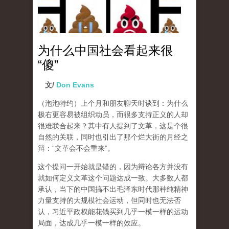
为什么中国社会看起来很
“傻”
文/
Don Evans
（泡泡特约）
上个月和朋友聊天时谈到：为什么
极右更容易被组织动员，而很多支持正义的人却
很难联合起来？其中有人提到了文革，这是个很
自然的关联，同时也引出了那个烂大街的月经之
辩：“文革会不会重来”。
这个提问一开始就是错的，因为辩论各方并没有
就如何定义文革这个问题达成一致。大多数人都
承认，当下的中国搞不出毛泽东时代那种纯精神
力量支持的大规模社会运动，但同时也无法否
认，习近平政权能花钱买到几乎一模一样的运动
局面，达成几乎一模一样的效应。