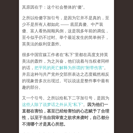
其原因在于：这个社会整体的“傻”。
之所以给傻字加引号，是因为它并不是真的，至
少不是所有人都如此 —— 底层真傻、中产装
傻、富人看热闹顺风倒，这是我多年前的调侃，
至今似乎仍不过时。举个最近发生的简单例子，
英美法的叙利亚轰炸。
很多中国官媒工作者在“私下”里都在高度支持英
美法的轰炸，为之兴奋，他们说着与当权者同样
的话，
把平民的死亡解释为所谓的“附带伤害”
。
并且这种与共产党外交部所表达之态度截然相反
的现象曾多次出现过。可以说这是整件事中最有
趣的部分。
又一个引号。之所以给私下二字加引号，是因为
这些人除了说梦话之外从无“私下”
。
因为他们一
直都在害怕，甚至已经给害怕的心态赋予了合理
性，以至于当自我审查之欲求来袭时，自己都分
不清哪个才是真心所想。