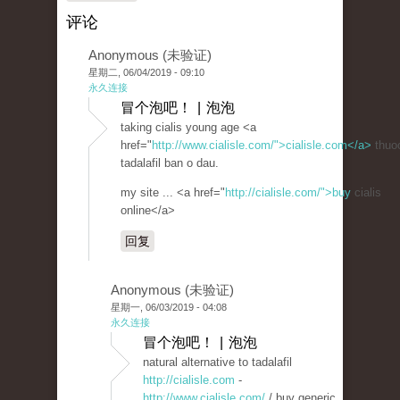
评论
Anonymous (未验证)
星期二, 06/04/2019 - 09:10
永久连接
冒个泡吧！ | 泡泡
taking cialis young age <a
href="
http://www.cialisle.com/">cialisle.com</a>
thuo
tadalafil ban o dau.
my site ... <a href="
http://cialisle.com/">buy
cialis
online</a>
回复
Anonymous (未验证)
星期一, 06/03/2019 - 04:08
永久连接
冒个泡吧！ | 泡泡
natural alternative to tadalafil
http://cialisle.com
-
http://www.cialisle.com/
/ buy generic