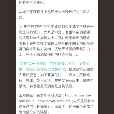
理甚至不是逻辑。
从众在某种程度上已经成为一种热门的生活方
式。
“汇集全球智慧“ 的社交媒体如今变成了全球最平
庸乏味的地方，尤其是中文，老生常谈的话题，
包括海外华人异议人士，都在使用老旧的模式、
着眼于在中文社交媒体上狭窄的小圈子内所能获
得的自身影响力营销，沉迷于常识的重复和口
水，完全无法感知他们的联合价值……
“流行”是一个悖论，它意味着烂大街、没有深
度，甚至已经开始过时和错误
。粉丝经济让很多
人开始变态，为了获得关注——声誉，不惜造
假、夸张、胡言乱语。在中文 tweet 中，影响力
最大、转发量最高的都是这类玩意。
王尔德在一百多年前就说过：Popularity is the
one insult I have never suffered（人气是我从未
遭受过的一种侮辱）。而如今，这种侮辱变成了
绝大部分人的渴望。