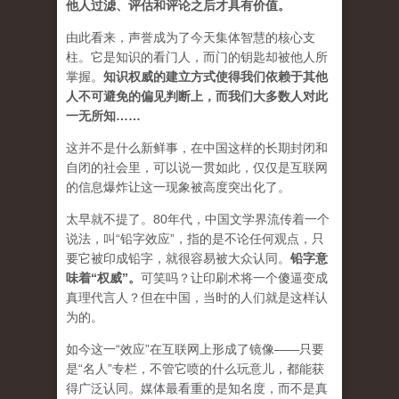
他人过滤、评估和评论之后才具有价值。
由此看来，声誉成为了今天集体智慧的核心支
柱。它是知识的看门人，而门的钥匙却被他人所
掌握。
知识权威的建立方式使得我们依赖于其他
人不可避免的偏见判断上，而我们大多数人对此
一无所知……
这并不是什么新鲜事，在中国这样的长期封闭和
自闭的社会里，可以说一贯如此，仅仅是互联网
的信息爆炸让这一现象被高度突出化了。
太早就不提了。80年代，中国文学界流传着一个
说法，叫“铅字效应”，指的是不论任何观点，只
要它被印成铅字，就很容易被大众认同。
铅字意
味着“权威”
。
可笑吗？让印刷术将一个傻逼变成
真理代言人？但在中国，当时的人们就是这样认
为的。
如今这一“效应”在互联网上形成了镜像——只要
是“名人”专栏，不管它喷的什么玩意儿，都能获
得广泛认同。媒体最看重的是知名度，而不是真