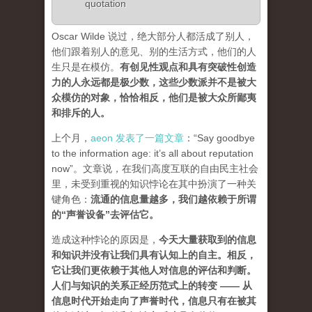
quotation
Oscar Wilde 说过，绝大部分人都活成了别人，
他们跟着别人的意见、别的生活方式，他们的人
生只是在模仿。
有创见性观点和具有突破性创造
力的人永远都是极少数，这些少数派并不是被大
众模仿的对象，恰恰相反，他们是被大众所鄙夷
和排斥的人
。
上个月，
aeon 发表了一篇文章
：“Say goodbye
to the information age: it’s all about reputation
now”。文章说，在我们高度互联的自由民主社会
里，未受到重视的知识悖论在其中扮演了一种关
键角色：
流通的信息量越多，我们越依赖于所谓
的“声誉设备”去评估它
。
造成这种悖论的原因是，
今天大量获取到的信息
和知识并没有让我们具有认知上的自主。相反，
它让我们更依赖于其他人对信息的评估和判断。
人们与知识的关系正经历范式上的转变 ——
从
信息时代开始走向了声誉时代，信息只有在被其