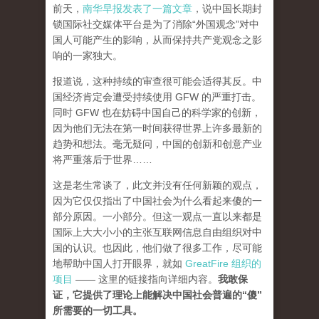
前天，
南华早报发表了一篇文章
，说中国长期封
锁国际社交媒体平台是为了消除“外国观念”对中
国人可能产生的影响，从而保持共产党观念之影
响的一家独大。
报道说，这种持续的审查很可能会适得其反。中
国经济肯定会遭受持续使用 GFW 的严重打击。
同时 GFW 也在妨碍中国自己的科学家的创新，
因为他们无法在第一时间获得世界上许多最新的
趋势和想法。毫无疑问，中国的创新和创意产业
将严重落后于世界……
这是老生常谈了，此文并没有任何新颖的观点，
因为它仅仅指出了中国社会为什么看起来傻的一
部分原因。一小部分。但这一观点一直以来都是
国际上大大小小的主张互联网信息自由组织对中
国的认识。也因此，他们做了很多工作，尽可能
地帮助中国人打开眼界，就如
GreatFire 组织的
项目
—— 这里的链接指向详细内容。
我敢保
证，它提供了理论上能解决中国社会普遍的“傻”
所需要的一切工具。