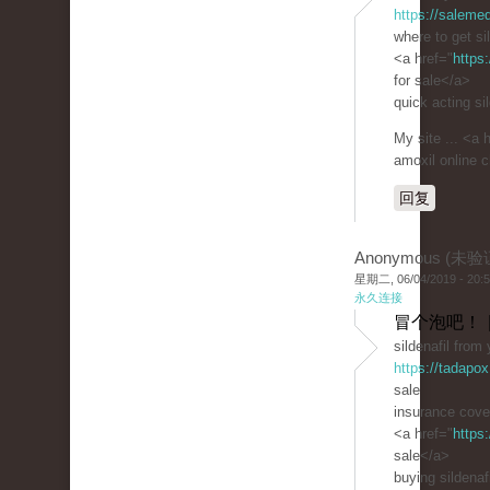
https://saleme
where to get si
<a href="
https
for sale</a>
quick acting sil
My site ... <a 
amoxil online 
回复
Anonymous (未验
星期二, 06/04/2019 - 20:
永久连接
冒个泡吧！ 
sildenafil from
https://tadapox
sale
insurance cover
<a href="
https
sale</a>
buying sildenafi