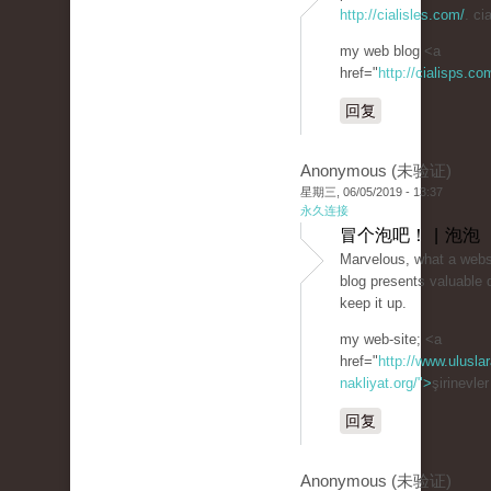
http://cialisles.com/
. ci
my web blog <a
href="
http://cialisps.co
回复
Anonymous (未验证)
星期三, 06/05/2019 - 13:37
永久连接
冒个泡吧！ | 泡泡
Marvelous, what a websit
blog presents valuable 
keep it up.
my web-site; <a
href="
http://www.uluslar
nakliyat.org/">
şirinevle
回复
Anonymous (未验证)