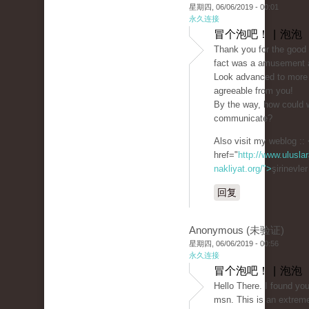
星期四, 06/06/2019 - 00:01
永久连接
冒个泡吧！ | 泡泡
Thank you for the good w
fact was a amusement a
Look advanced to more
agreeable from you!
By the way, how could 
communicate?
Also visit my weblog ::
href="
http://www.uluslar
nakliyat.org/">
şirinevle
回复
Anonymous (未验证)
星期四, 06/06/2019 - 00:56
永久连接
冒个泡吧！ | 泡泡
Hello There. I found you
msn. This is an extreme