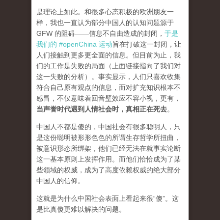
是理论上如此。和很多心态积极的欧洲朋友一
样，我也一直认为部分中国人的认知问题源于
GFW 的阻碍——信息不自由造成的封闭，
于是
我们的 #openChina 运动
旨在打破这一封闭，让
人们接触到更多更全面的信息。但目前为止，我
们的工作是失败的局面（
上面链接指向了我们对
这一失败的分析
）。事实显示，人们只喜欢收集
符合自己原有观点的信息，而对扩充知识根本不
感冒，不仅意味着回音壁效应不容小视，更有，
当声誉时代遇到人情社会时，真相正在死去
。
中国人不都是傻的，中国社会有很多聪明人，只
是这份聪明被形形色色的所谓生存哲学所扭曲，
被意识形态所绑架，他们已经无法在就事实论断
这一基本原则上发挥作用。而他们恰恰成为了某
些领域的权威，成为了高度依赖权威的绝大部分
中国人的信仰。
这就是为什么中国社会表面上看起来很“傻”。这
是比真傻更难以解决的问题。