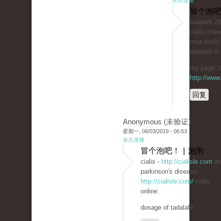
永久连接
冒个泡吧
tadalafil 
cialis onli
mua thuốc
tadalafil ở
my page; b
http://www.
回复
Anonymous (未验证)
星期一, 06/03/2019 - 06:53
永久连接
冒个泡吧！ | 泡泡
cialis -
http://cialisle.com
an
parkinson's disease
http://cialisle.com/
cialis
online.
dosage of tadalafil.