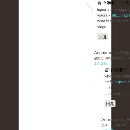
冒个泡吧！ | 
liquor store viagra 
viagra -
http://viag
what is the generic
viagra.
回复
Anonymous (未验
星期二, 06/04/2019 - 13:
永久连接
冒个泡吧！ 
who owns ciali
href="
http://ci
tadalafil
and heart failur
回复
Anonymous 
星期二, 06/04/2019 -