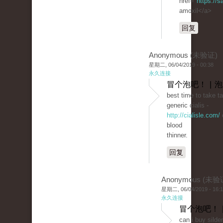
href="
https://
amoxil</a>
回复
Anonymous (未验证)
星期二, 06/04/2019 - 00:38
永久连接
冒个泡吧！ | 
best time to take ta
generic cialis -
http://cialisle.com/
c
blood
thinner.
回复
Anonymous (未验
星期二, 06/04/2019 - 16:
永久连接
冒个泡吧！ 
can i buy silde