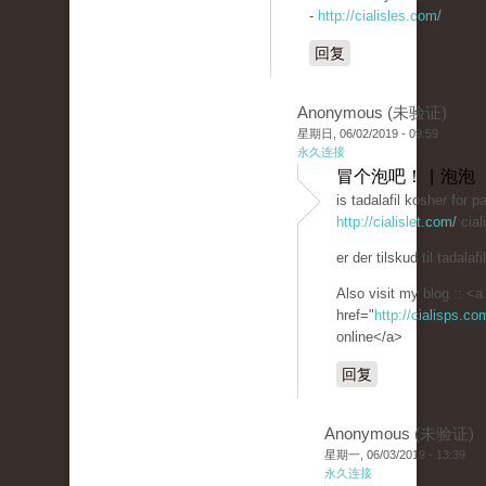
-
http://cialisles.com/
回复
Anonymous (未验证)
星期日, 06/02/2019 - 09:59
永久连接
冒个泡吧！ | 泡泡
is tadalafil kosher for 
http://cialislet.com/
cial
er der tilskud til tadalafil
Also visit my blog :: <a
href="
http://cialisps.c
online</a>
回复
Anonymous (未验证)
星期一, 06/03/2019 - 13:39
永久连接