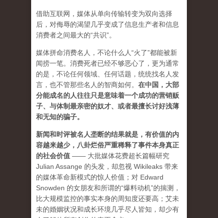
借助互联网，媒体从单向传输转变为双向选择
后，对侮辱的渴望几乎变成了信息生产者和信息
消费者之间最大的“共识”。
媒体拼命消费名人，不论什么人“火了”都能被新
闻捞一笔。消费死者已经不够恶心了，更为通常
的是，不论任何领域、任何话题，统统找名人发
言，也不管那些名人的智商如何。
在中国，大部
分能成名的人往往只是意味着一个成功的营销贩
子、与体制最亲密的奴才、或者最擅长讨好浅薄
和无知的骗子。
新闻和时评被名人垄断的结果就是，有价值的内
容越来越少，八卦烂俗严重稀释了事件本身真正
的社会价值
—— 大批媒体花费超长篇幅研究
Julian Assange 的头发，却忽视 Wikileaks 带来
的媒体革命新模式的惊人价值；对 Edward
Snowden 的女朋友和所谓的“爆料动机”的揣测，
比大规模监控的事实本身的周知度还要高；艾未
未的婚姻状况和成长环境几乎尽人皆知，却少有