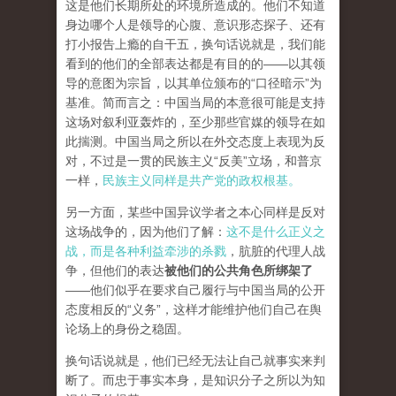
这是他们长期所处的环境所造成的。他们不知道
身边哪个人是领导的心腹、意识形态探子、还有
打小报告上瘾的自干五，换句话说就是，我们能
看到的他们的全部表达都是有目的的——以其领
导的意图为宗旨，以其单位颁布的“口径暗示”为
基准。简而言之：中国当局的本意很可能是支持
这场对叙利亚轰炸的，至少那些官媒的领导在如
此揣测。中国当局之所以在外交态度上表现为反
对，不过是一贯的民族主义“反美”立场，和普京
一样，
民族主义同样是共产党的政权根基。
另一方面，某些中国异议学者之本心同样是反对
这场战争的，因为他们了解：
这不是什么正义之
战，而是各种利益牵涉的杀戮
，肮脏的代理人战
争，但他们的表达
被他们的公共角色所绑架了
——他们似乎在要求自己履行与中国当局的公开
态度相反的“义务”，这样才能维护他们自己在舆
论场上的身份之稳固。
换句话说就是，他们已经无法让自己就事实来判
断了。而忠于事实本身，是知识分子之所以为知