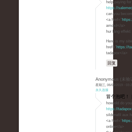
help paying for 
https://saleme
can you become 
<a href="
https
amoxil</a>
hur lång effekt 
Here is my site
href="
https://
tadapox</a>
回复
Anonymous (未验
星期三, 06/05/2019 - 03:
永久连接
冒个泡吧！ 
how old do you 
https://tadapox
sildenafil aux 
<a href="
https
online</a>