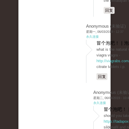
the himalayan s
回复
Anonymous (未验证)
星期一, 06/03/2019 - 12:37
永久连接
冒个泡吧！ | 
what is the natural 
viagra viagra -
http://viagrabs.com
citrate tablets i.p.
回复
Anonymous (未验
星期二, 06/04/2019 - 10:
永久连接
冒个泡吧！ 
should you take
https://tadapox
sildenafil and 