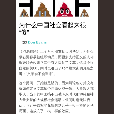
为什么中国社会看起来很
“傻”
文/
Don Evans
（泡泡特约）
上个月和朋友聊天时谈到：为什么
极右更容易被组织动员，而很多支持正义的人却
很难联合起来？其中有人提到了文革，这是个很
自然的关联，同时也引出了那个烂大街的月经之
辩：“文革会不会重来”。
这个提问一开始就是错的，因为辩论各方并没有
就如何定义文革这个问题达成一致。大多数人都
承认，当下的中国搞不出毛泽东时代那种纯精神
力量支持的大规模社会运动，但同时也无法否
认，习近平政权能花钱买到几乎一模一样的运动
局面，达成几乎一模一样的效应。