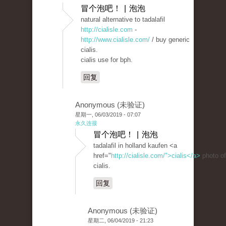
冒个泡吧！ | 泡泡
natural alternative to tadalafil
http://cialisle.com
-
http://www.cialisle.com/
/ buy generic
cialis.
cialis use for bph.
回复
Anonymous (未验证)
星期一, 06/03/2019 - 07:07
永久连接
冒个泡吧！ | 泡泡
tadalafil in holland kaufen <a
href="
http://cialisle.com/">cialis</a>
photo of
cialis.
回复
Anonymous (未验证)
星期二, 06/04/2019 - 21:23