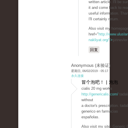
written article. I'll be 
it and come back to rea
useful information. Than
I'll certainly return.
Also visit my homepage
href="
http://www.uluslar
nakliyat.org/">
şirinevle
回复
Anonymous (未验证)
星期日, 06/02/2019 - 05:17
永久连接
冒个泡吧！ | 泡泡
cialis 20 mg works
http://genericalis.com/
tadala
without
a doctor's prescription. tadal
generico en farmacias
españolas.
Also visit my site; Generic C