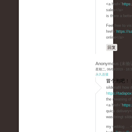
<a href="
https
sales</a>
is there a bette
Feel free to vi
href="
https://
online</a>
回复
Anonymous (未验
星期二, 06/04/2019 - 18:
永久连接
冒个泡吧！ 
sildenafil how 
https://tadapo
the meaning of 
<a href="
https
quick delivery
was bringt silde
my weblog ... 