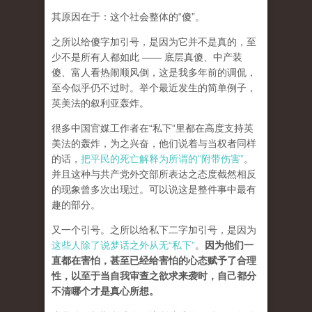
其原因在于：这个社会整体的“傻”。
之所以给傻字加引号，是因为它并不是真的，至
少不是所有人都如此 —— 底层真傻、中产装
傻、富人看热闹顺风倒，这是我多年前的调侃，
至今似乎仍不过时。举个最近发生的简单例子，
英美法的叙利亚轰炸。
很多中国官媒工作者在“私下”里都在高度支持英
美法的轰炸，为之兴奋，他们说着与当权者同样
的话，
把平民的死亡解释为所谓的“附带伤害”
。
并且这种与共产党外交部所表达之态度截然相反
的现象曾多次出现过。可以说这是整件事中最有
趣的部分。
又一个引号。之所以给私下二字加引号，是因为
这些人除了说梦话之外从无“私下”
。
因为他们一
直都在害怕，甚至已经给害怕的心态赋予了合理
性，以至于当自我审查之欲求来袭时，自己都分
不清哪个才是真心所想。