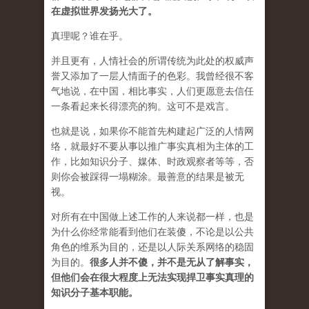
在虚拟世界发扬光大了。
真理呢？谁在乎。
并且更有，人情社会的所谓传统为此处的权威声
誉又添加了一层人情面子的色彩。我曾经很不客
气地说，在中国，相比事实，人们更愿意去信任
一条看起来长得漂亮的狗。这可不是戏言。
也就是说，如果你不能首先构建起广泛的人情网
络，就最好不要从事以推广事实真相为主体的工
作，比如知识分子、媒体、时政观察者等等，否
则你会被踩得一塌糊涂。最善意的结果是被无
视。
对所有在中国做上述工作的人来说都一样，也是
为什么你经常能看到他们在装傻，不论是以公共
角色的维系为目的，还是以人际关系网络的稳固
为目的。
很多人并不傻，并不是无从了解事实，
但他们会在很大程度上无法实现捍卫事实真理的
知识分子基本职能。