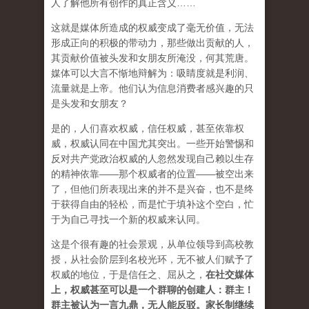
人了解他所有创作的真正含义……
这就是媒体所造成的权威变成了毫无价值，无法
形成正向的积极的带动力，那些做出贡献的人，
其贡献价值被头发和女朋友所淹没，何其荒唐。
媒体可以大言不惭地辩解为：吸睛度就是利润、
流量就是上帝。他们认为信息消费者感兴趣的只
是头发和女朋友？
是的，人们喜欢权威，信任权威，甚至依靠权
威，权威认同在中国尤其突出。一些开始警惕和
反对共产党政治权威的人忽然发现自己赖以生存
的精神依靠——那个权威者的位置——被空出来
了，但他们所表现出来的并不是兴奋，也不是终
于获得自由的轻松，而是忙于填补这个空白，忙
于为自己寻找一个新的权威来认同。
这是个很有趣的社会景观，从单位领导到高校教
授，从社会阶层到名校光环，无不被人们赋予了
权威的地位，于是信任之、屈从之，
在社交媒体
上，权威甚至可以是一个群聊的创建人：群主！
群主被认为一言九鼎，无人能反驳。家长制继续