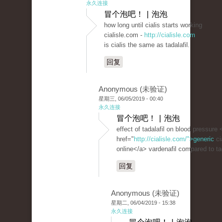
永久连接
冒个泡吧！ | 泡泡
how long until cialis starts working
cialisle.com -
http://cialisle.com
is cialis the same as tadalafil.
回复
Anonymous (未验证)
星期三, 06/05/2019 - 00:40
永久连接
冒个泡吧！ | 泡泡
effect of tadalafil on blood pressure 
href="
http://cialisle.com/">generic
ci
online</a> vardenafil compared to tad
回复
Anonymous (未验证)
星期二, 06/04/2019 - 15:38
永久连接