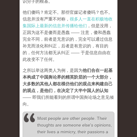
识分子的根基。
他们傻吗？肯定不。那些官媒记者傻吗？也不。
信息并没有严重不对称，
很多人一直在积极地收
集国际上最新的信息并传播给他们
，但是没用，
正因为这不是傻而是愚蠢 —— 注意，傻和愚蠢
完全不同，前者是无意识的，完全可以通过信息
补充而淡化和纠正，后者是有意识的，有目的
的，任何方法都无从纠正 —— 于是信息自由在
此改变不了任何。
之所以举这两类人为例，是因为
他们合在一起基
本构成了中国舆论界的精英阶层的一个大部分，
大多数的其他人都在模仿他们的观点来构建自己
的观点，是他们，在决定了大半中国人的认知
—— 即我们所能看到的所谓中国舆论场之意见倾
向。
Most people are other people. Their
thoughts are someone else's opinions,
their lives a mimicry, their passions a