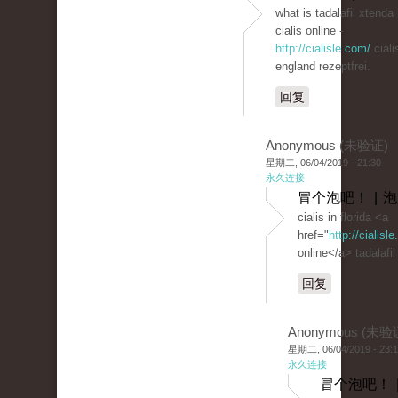
what is tadalafil xtenda
cialis online -
http://cialisle.com/
ciali
england rezeptfrei.
回复
Anonymous (未验证)
星期二, 06/04/2019 - 21:30
永久连接
冒个泡吧！ | 
cialis in florida <a
href="
http://cialis
online</a> tadalafil
回复
Anonymous (未验
星期二, 06/04/2019 - 23:
永久连接
冒个泡吧！ 