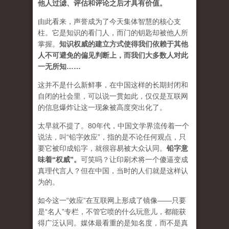
他人过滤、评估和评论之后才具有价值。
由此看来，声誉成为了今天集体智慧的核心支
柱。它是知识的看门人，而门的钥匙却被他人所
掌握。
知识权威的建立方式使得我们依赖于其他
人不可避免的偏见判断上，而我们大多数人对此
一无所知……
这并不是什么新鲜事，在中国这样的长期封闭和
自闭的社会里，可以说一贯如此，仅仅是互联网
的信息爆炸让这一现象被高度突出化了。
太早就不提了。80年代，中国文学界流传着一个
说法，叫“铅字效应”，指的是不论任何观点，只
要它被印成铅字，就很容易被大众认同。
铅字意
味着“权威”
。
可笑吗？让印刷术将一个傻逼变成
真理代言人？但在中国，当时的人们就是这样认
为的。
如今这一“效应”在互联网上形成了镜像——只要
是“名人”专栏，不管它喷的什么玩意儿，都能获
得广泛认同。媒体最看重的是知名度，而不是真