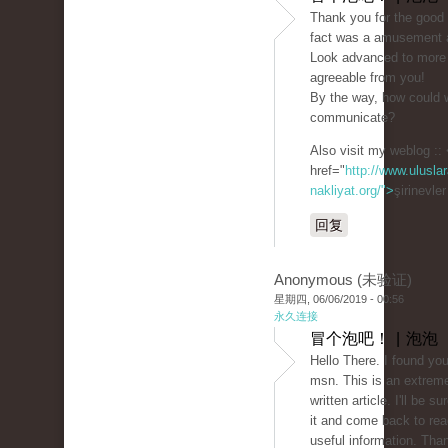
Thank you for the good w
fact was a amusement a
Look advanced to more
agreeable from you!
By the way, how could 
communicate?
Also visit my weblog ::
href="
http://www.uluslar
nakliyat.org/">
şirinevle
回复
Anonymous (未验证)
星期四, 06/06/2019 - 00:56
永久连接
冒个泡吧！ | 泡泡
Hello There. I found you
msn. This is an extreme
written article. I'll be 
it and come back to rea
useful information. Than