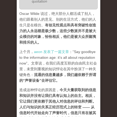
quotation
Oscar Wilde 说过，绝大部分人都活成了别人，
他们跟着别人的意见、别的生活方式，他们的人
生只是在模仿。
有创见性观点和具有突破性创造
力的人永远都是极少数，这些少数派并不是被大
众模仿的对象，恰恰相反，他们是被大众所鄙夷
和排斥的人
。
上个月，
aeon 发表了一篇文章
：“Say goodbye
to the information age: it’s all about reputation
now”。文章说，在我们高度互联的自由民主社会
里，未受到重视的知识悖论在其中扮演了一种关
键角色：
流通的信息量越多，我们越依赖于所谓
的“声誉设备”去评估它
。
造成这种悖论的原因是，
今天大量获取到的信息
和知识并没有让我们具有认知上的自主。相反，
它让我们更依赖于其他人对信息的评估和判断。
人们与知识的关系正经历范式上的转变 ——
从
信息时代开始走向了声誉时代，信息只有在被其