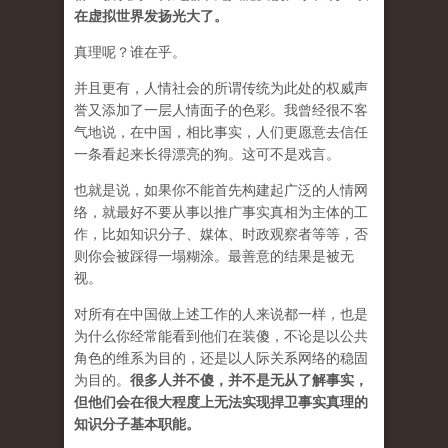
在虚拟世界发扬光大了。
真理呢？谁在乎。
并且更有，人情社会的所谓传统为此处的权威声
誉又添加了一层人情面子的色彩。我曾经很不客
气地说，在中国，相比事实，人们更愿意去信任
一条看起来长得漂亮的狗。这可不是戏言。
也就是说，如果你不能首先构建起广泛的人情网
络，就最好不要从事以推广事实真相为主体的工
作，比如知识分子、媒体、时政观察者等等，否
则你会被踩得一塌糊涂。最善意的结果是被无
视。
对所有在中国做上述工作的人来说都一样，也是
为什么你经常能看到他们在装傻，不论是以公共
角色的维系为目的，还是以人际关系网络的稳固
为目的。
很多人并不傻，并不是无从了解事实，
但他们会在很大程度上无法实现捍卫事实真理的
知识分子基本职能。