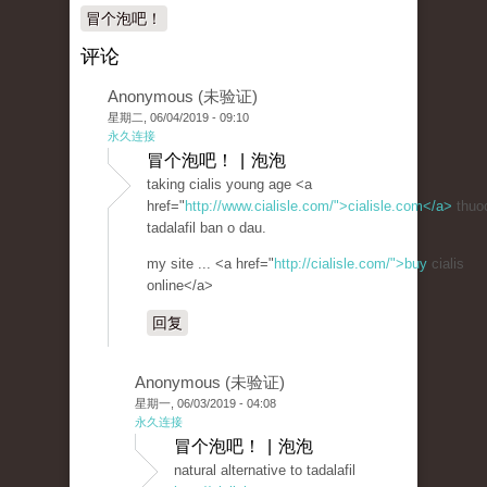
冒个泡吧！
评论
Anonymous (未验证)
星期二, 06/04/2019 - 09:10
永久连接
冒个泡吧！ | 泡泡
taking cialis young age <a
href="
http://www.cialisle.com/">cialisle.com</a>
thuo
tadalafil ban o dau.
my site ... <a href="
http://cialisle.com/">buy
cialis
online</a>
回复
Anonymous (未验证)
星期一, 06/03/2019 - 04:08
永久连接
冒个泡吧！ | 泡泡
natural alternative to tadalafil