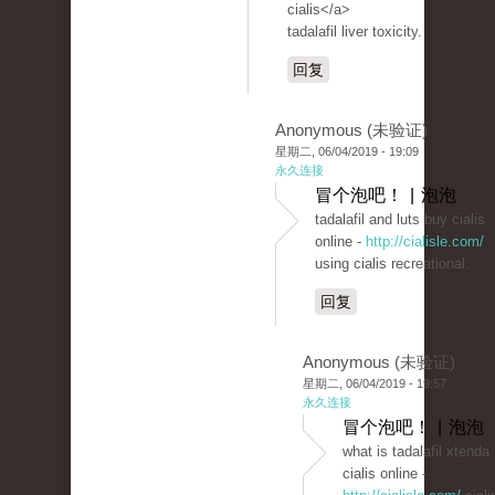
cialis</a>
tadalafil liver toxicity.
回复
Anonymous (未验证)
星期二, 06/04/2019 - 19:09
永久连接
冒个泡吧！ | 泡泡
tadalafil and luts buy cialis
online -
http://cialisle.com/
using cialis recreational.
回复
Anonymous (未验证)
星期二, 06/04/2019 - 19:57
永久连接
冒个泡吧！ | 泡泡
what is tadalafil xtenda
cialis online -