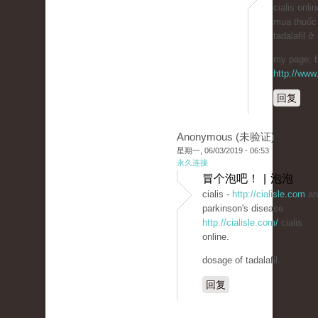
cialis onli
mua thuốc
tadalafil ở
my page; b
http://www.
回复
Anonymous (未验证)
星期一, 06/03/2019 - 06:53
永久连接
冒个泡吧！ | 泡泡
cialis -
http://cialisle.com
an
parkinson's disease
http://cialisle.com/
cialis
online.
dosage of tadalafil.
回复