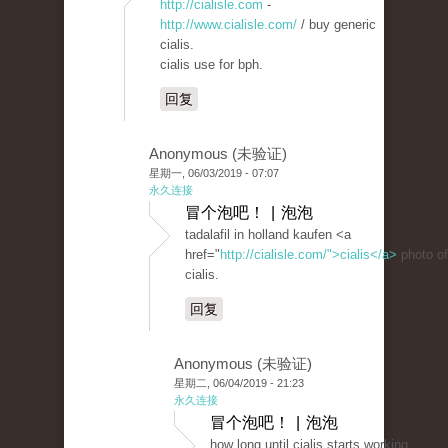
http://cialisle.com
-
http://www.cialisle.com/
/ buy generic
cialis.
cialis use for bph.
回复
Anonymous (未验证)
星期一, 06/03/2019 - 07:07
永久连接
冒个泡吧！ | 泡泡
tadalafil in holland kaufen <a
href="
http://cialisle.com/">cialis</a>
photo of
cialis.
回复
Anonymous (未验证)
星期二, 06/04/2019 - 21:23
永久连接
冒个泡吧！ | 泡泡
how long until cialis starts working