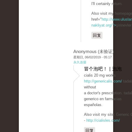
I'll certainly return.
Also visit my homepage
href="
http://www.uluslar
nakliyat.org/">
şirinevle
回复
Anonymous (未验证)
星期日, 06/02/2019 - 05:17
永久连接
冒个泡吧！ | 泡泡
cialis 20 mg works
http://genericalis.com/
tadala
without
a doctor's prescription. tadal
generico en farmacias
españolas.
Also visit my site; Generic C
-
http://cialisles.com/
回复