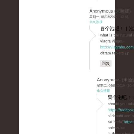
Anonymous (未验证)
星期一, 06/03/2019 - 12:37
永久连接
冒个泡吧！ | 
what is the natural 
viagra viagra -
http://viagrabs.com
citrate tablets i.p.
回复
Anonymous (未验
星期二, 06/04/2019 - 10:
永久连接
冒个泡吧！ 
should you take
https://tadapox
sildenafil and 
<a href="
https
sales</a>
is there a bette