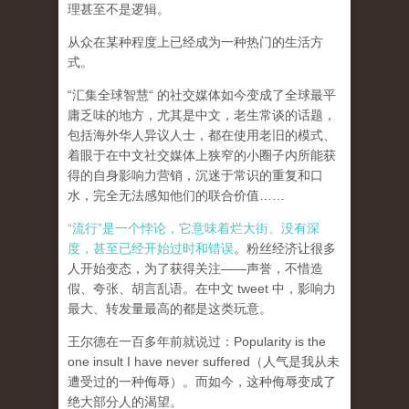
理甚至不是逻辑。
从众在某种程度上已经成为一种热门的生活方
式。
“汇集全球智慧“ 的社交媒体如今变成了全球最平
庸乏味的地方，尤其是中文，老生常谈的话题，
包括海外华人异议人士，都在使用老旧的模式、
着眼于在中文社交媒体上狭窄的小圈子内所能获
得的自身影响力营销，沉迷于常识的重复和口
水，完全无法感知他们的联合价值……
“流行”是一个悖论，它意味着烂大街、没有深
度，甚至已经开始过时和错误
。粉丝经济让很多
人开始变态，为了获得关注——声誉，不惜造
假、夸张、胡言乱语。在中文 tweet 中，影响力
最大、转发量最高的都是这类玩意。
王尔德在一百多年前就说过：Popularity is the
one insult I have never suffered（人气是我从未
遭受过的一种侮辱）。而如今，这种侮辱变成了
绝大部分人的渴望。