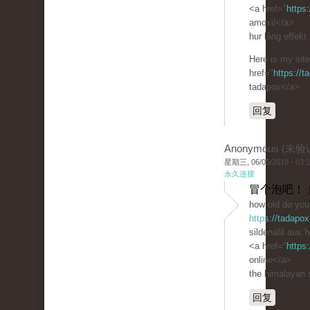
<a href="
https
amoxil</a>
hur lång effekt 
Here is my site
href="
https://
tadapox</a>
回复
Anonymous (未验
星期三, 06/05/2019 - 03:
永久连接
冒个泡吧！ 
how old do you 
https://tadapox
sildenafil aux 
<a href="
https
online</a>
the himalayan s
回复