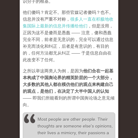
识分子的根基。
他们傻吗？肯定不。那些官媒记者傻吗？也不。
信息并没有严重不对称，
很多人一直在积极地收
集国际上最新的信息并传播给他们
，但是没用，
正因为这不是傻而是愚蠢 —— 注意，傻和愚蠢
完全不同，前者是无意识的，完全可以通过信息
补充而淡化和纠正，后者是有意识的，有目的
的，任何方法都无从纠正 —— 于是信息自由在
此改变不了任何。
之所以举这两类人为例，是因为
他们合在一起基
本构成了中国舆论界的精英阶层的一个大部分，
大多数的其他人都在模仿他们的观点来构建自己
的观点，是他们，在决定了大半中国人的认知
—— 即我们所能看到的所谓中国舆论场之意见倾
向。
Most people are other people. Their
thoughts are someone else's opinions,
their lives a mimicry, their passions a