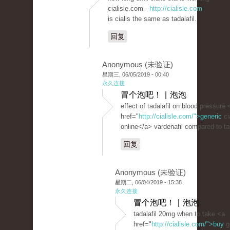
cialisle.com -
http://cialisle.com
is cialis the same as tadalafil.
回复
Anonymous (未验证)
星期三, 06/05/2019 - 00:40
永久连接
冒个泡吧！ | 泡泡
effect of tadalafil on blood pressure 
href="
http://cialisle.com/">generic
ci
online</a> vardenafil compared to tad
回复
Anonymous (未验证)
星期二, 06/04/2019 - 15:38
永久连接
冒个泡吧！ | 泡泡
tadalafil 20mg when to take <a
href="
http://cialisle.com/">buy
g