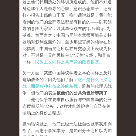
这是他们长期所处的环境所造成的。他们不知道
身边哪个人是领导的心腹、意识形态探子、还有
打小报告上瘾的自干五，换句话说就是，我们能
看到的他们的全部表达都是有目的的——以其领
导的意图为宗旨，以其单位颁布的“口径暗示”为
基准。简而言之：中国当局的本意很可能是支持
这场对叙利亚轰炸的，至少那些官媒的领导在如
此揣测。中国当局之所以在外交态度上表现为反
对，不过是一贯的民族主义“反美”立场，和普京
一样，
民族主义同样是共产党的政权根基。
另一方面，某些中国异议学者之本心同样是反对
这场战争的，因为他们了解：
这不是什么正义之
战，而是各种利益牵涉的杀戮
，肮脏的代理人战
争，但他们的表达
被他们的公共角色所绑架了
——他们似乎在要求自己履行与中国当局的公开
态度相反的“义务”，这样才能维护他们自己在舆
论场上的身份之稳固。
换句话说就是，他们已经无法让自己就事实来判
断了。而忠于事实本身，是知识分子之所以为知