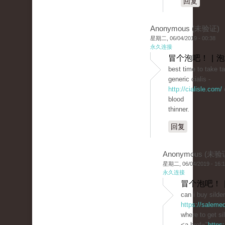
回复
Anonymous (未验证)
星期二, 06/04/2019 - 00:38
永久连接
冒个泡吧！ | 
best time to take ta
generic cialis -
http://cialisle.com/
c
blood
thinner.
回复
Anonymous (未验
星期二, 06/04/2019 - 16:
永久连接
冒个泡吧！ 
can i buy silde
https://saleme
where to get si
<a href="
https