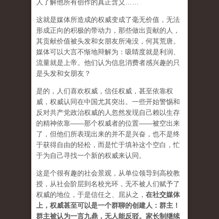
人了解他所有创作的真正含义……
这就是媒体所造成的权威变成了毫无价值，无法
形成正向的积极的带动力，那些做出贡献的人，
其贡献价值被头发和女朋友所淹没，何其荒唐。
媒体可以大言不惭地辩解为：吸睛度就是利润、
流量就是上帝。他们认为信息消费者感兴趣的只
是头发和女朋友？
是的，人们喜欢权威，信任权威，甚至依靠权
威，权威认同在中国尤其突出。一些开始警惕和
反对共产党政治权威的人忽然发现自己赖以生存
的精神依靠——那个权威者的位置——被空出来
了，但他们所表现出来的并不是兴奋，也不是终
于获得自由的轻松，而是忙于填补这个空白，忙
于为自己寻找一个新的权威来认同。
这是个很有趣的社会景观，从单位领导到高校教
授，从社会阶层到名校光环，无不被人们赋予了
权威的地位，于是信任之、屈从之，
在社交媒体
上，权威甚至可以是一个群聊的创建人：群主！
群主被认为一言九鼎，无人能反驳。家长制继续