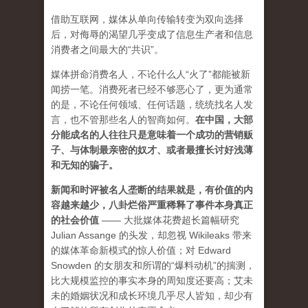
借助互联网，媒体从单向传输转变为双向选择
后，对侮辱的渴望几乎变成了信息生产者和信息
消费者之间最大的“共识”。
媒体拼命消费名人，不论什么人“火了”都能被新
闻捞一笔。消费死者已经不够恶心了，更为通常
的是，不论任何领域、任何话题，统统找名人发
言，也不管那些名人的智商如何。
在中国，大部
分能成名的人往往只是意味着一个成功的营销贩
子、与体制最亲密的奴才、或者最擅长讨好浅薄
和无知的骗子。
新闻和时评被名人垄断的结果就是，有价值的内
容越来越少，八卦烂俗严重稀释了事件本身真正
的社会价值
—— 大批媒体花费超长篇幅研究
Julian Assange 的头发，却忽视 Wikileaks 带来
的媒体革命新模式的惊人价值；对 Edward
Snowden 的女朋友和所谓的“爆料动机”的揣测，
比大规模监控的事实本身的周知度还要高；艾未
未的婚姻状况和成长环境几乎尽人皆知，却少有