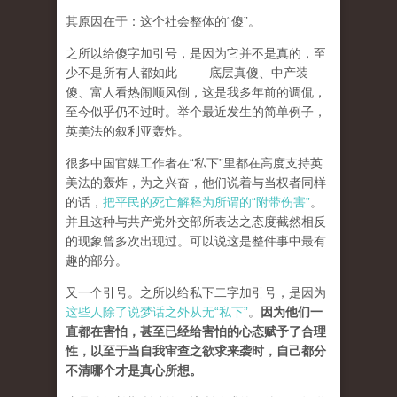
其原因在于：这个社会整体的“傻”。
之所以给傻字加引号，是因为它并不是真的，至
少不是所有人都如此 —— 底层真傻、中产装
傻、富人看热闹顺风倒，这是我多年前的调侃，
至今似乎仍不过时。举个最近发生的简单例子，
英美法的叙利亚轰炸。
很多中国官媒工作者在“私下”里都在高度支持英
美法的轰炸，为之兴奋，他们说着与当权者同样
的话，
把平民的死亡解释为所谓的“附带伤害”
。
并且这种与共产党外交部所表达之态度截然相反
的现象曾多次出现过。可以说这是整件事中最有
趣的部分。
又一个引号。之所以给私下二字加引号，是因为
这些人除了说梦话之外从无“私下”
。
因为他们一
直都在害怕，甚至已经给害怕的心态赋予了合理
性，以至于当自我审查之欲求来袭时，自己都分
不清哪个才是真心所想。