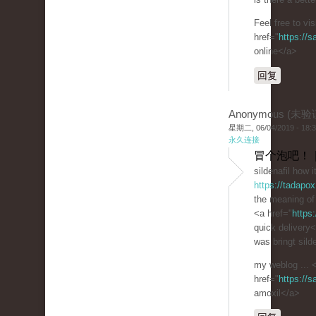
Feel free to vi
href="
https://
online</a>
回复
Anonymous (未验
星期二, 06/04/2019 - 18:
永久连接
冒个泡吧！ 
sildenafil how 
https://tadapo
the meaning of 
<a href="
https
quick delivery
was bringt silde
my weblog ... 
href="
https://
amoxil</a>