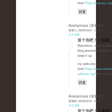
href="
http://cialisps.co
回复
Anonymous (未验证)
星期三, 06/05/2019 - 13:37
永久连接
冒个泡吧！ | 泡泡
Marvelous, what a websit
blog presents valuable 
keep it up.
my web-site; <a
href="
http://www.uluslar
nakliyat.org/">
şirinevle
回复
Anonymous (未验证)
星期四, 06/06/2019 - 00:01
永久连接
冒个泡吧！ | 泡泡