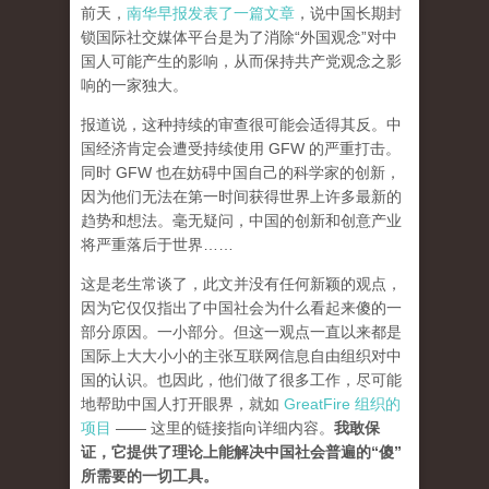
前天，
南华早报发表了一篇文章
，说中国长期封
锁国际社交媒体平台是为了消除“外国观念”对中
国人可能产生的影响，从而保持共产党观念之影
响的一家独大。
报道说，这种持续的审查很可能会适得其反。中
国经济肯定会遭受持续使用 GFW 的严重打击。
同时 GFW 也在妨碍中国自己的科学家的创新，
因为他们无法在第一时间获得世界上许多最新的
趋势和想法。毫无疑问，中国的创新和创意产业
将严重落后于世界……
这是老生常谈了，此文并没有任何新颖的观点，
因为它仅仅指出了中国社会为什么看起来傻的一
部分原因。一小部分。但这一观点一直以来都是
国际上大大小小的主张互联网信息自由组织对中
国的认识。也因此，他们做了很多工作，尽可能
地帮助中国人打开眼界，就如
GreatFire 组织的
项目
—— 这里的链接指向详细内容。
我敢保
证，它提供了理论上能解决中国社会普遍的“傻”
所需要的一切工具。