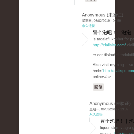
Anonymous (未验证)
星期日, 06/02/2019 - 09:59
永久连接
冒个泡吧！ | 泡泡
is tadalafil kosher for 
http://cialislet.com/
cial
er der tilskud til tadalafil
Also visit my blog :: <a
href="
http://cialisps.c
online</a>
回复
Anonymous (未验证)
星期一, 06/03/2019 - 13:39
永久连接
冒个泡吧！ | 
liquor store viagra 
viagra -
http://viag