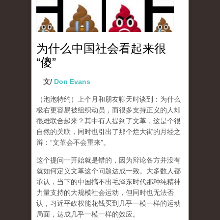
为什么中国社会看起来很
“傻”
文/
Don Evans
（泡泡特约）
上个月和朋友聊天时谈到：为什么
极右更容易被组织动员，而很多支持正义的人却
很难联合起来？其中有人提到了文革，这是个很
自然的关联，同时也引出了那个烂大街的月经之
辩：“文革会不会重来”。
这个提问一开始就是错的，因为辩论各方并没有
就如何定义文革这个问题达成一致。大多数人都
承认，当下的中国搞不出毛泽东时代那种纯精神
力量支持的大规模社会运动，但同时也无法否
认，习近平政权能花钱买到几乎一模一样的运动
局面，达成几乎一模一样的效应。