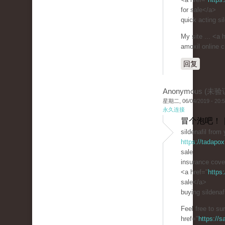
for sale</a>
quick acting sil
My site ... <a 
amoxil online 
回复
Anonymous (未验
星期二, 06/04/2019 - 20:
永久连接
冒个泡吧！ 
sildenafil from
https://tadapox
sale
insurance cover
<a href="
https
sale</a>
buying sildenafi
Feel free to su
href="
https://