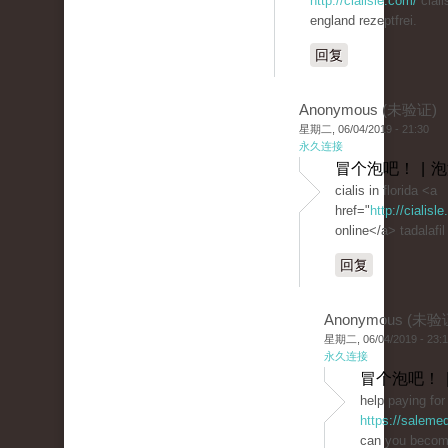
http://cialisle.com/
ciali
england rezeptfrei.
回复
Anonymous (未验证)
星期二, 06/04/2019 - 21:30
永久连接
冒个泡吧！ | 
cialis in florida <a
href="
http://cialis
online</a> tadalafil
回复
Anonymous (未验
星期二, 06/04/2019 - 23:
永久连接
冒个泡吧！ 
help paying for 
https://saleme
can you become 